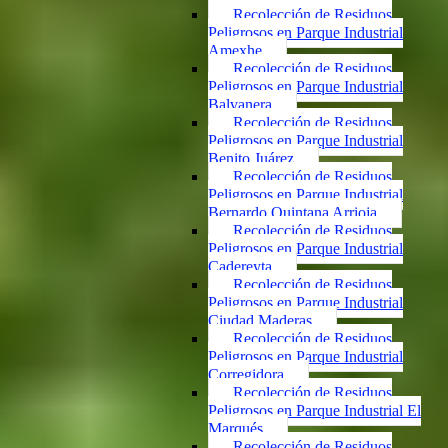
Recolección de Residuos
Peligrosos en Parque Industrial
Amexhe
Recolección de Residuos
Peligrosos en Parque Industrial
Balvanera
Recolección de Residuos
Peligrosos en Parque Industrial
Benito Juárez
Recolección de Residuos
Peligrosos en Parque Industrial
Bernardo Quintana Arrioja
Recolección de Residuos
Peligrosos en Parque Industrial
Cadereyta
Recolección de Residuos
Peligrosos en Parque Industrial
Ciudad Maderas
Recolección de Residuos
Peligrosos en Parque Industrial
Corregidora
Recolección de Residuos
Peligrosos en Parque Industrial El
Marqués
Recolección de Residuos