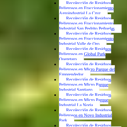
Recolección de Residuos
Peligrosos en Fraccionamiento
Agroindustrial La Cruz
Recolección de Residuos
Peligrosos en Fraccionamiento
Industrial San Pedrito Peñuelas
Recolección de Residuos
Peligrosos en Fraccionamiento
Industrial Valle de Oro
Recolección de Residuos
Peligrosos en Global Park
Queretaro
Recolección de Residuos
Peligrosos en Micro Parque del
Emprendedor
Recolección de Residuos
Peligrosos en Micro Parque
Industrial Santiago
Recolección de Residuos
Peligrosos en Micro Parque
Industrial La Noria
Recolección de Residuos
Peligrosos en Novo Industrial
Park
Recolección de Residuos