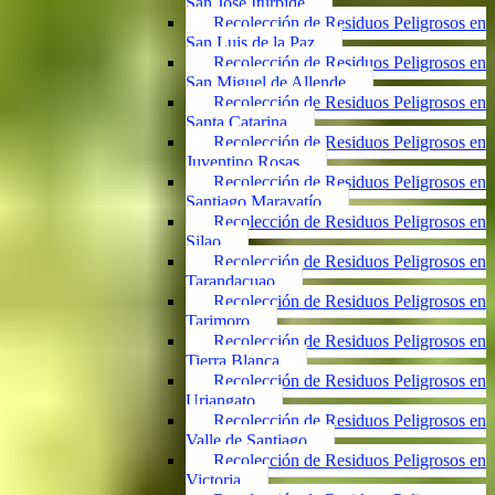
San José Iturbide
Recolección de Residuos Peligrosos en
San Luis de la Paz
Recolección de Residuos Peligrosos en
San Miguel de Allende
Recolección de Residuos Peligrosos en
Santa Catarina
Recolección de Residuos Peligrosos en
Juventino Rosas
Recolección de Residuos Peligrosos en
Santiago Maravatío
Recolección de Residuos Peligrosos en
Silao
Recolección de Residuos Peligrosos en
Tarandacuao
Recolección de Residuos Peligrosos en
Tarimoro
Recolección de Residuos Peligrosos en
Tierra Blanca
Recolección de Residuos Peligrosos en
Uriangato
Recolección de Residuos Peligrosos en
Valle de Santiago
Recolección de Residuos Peligrosos en
Victoria