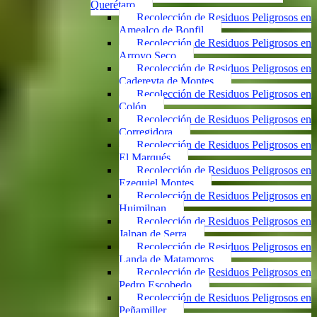
Querétaro
Recolección de Residuos Peligrosos en
Amealco de Bonfil
Recolección de Residuos Peligrosos en
Arroyo Seco
Recolección de Residuos Peligrosos en
Cadereyta de Montes
Recolección de Residuos Peligrosos en
Colón
Recolección de Residuos Peligrosos en
Corregidora
Recolección de Residuos Peligrosos en
El Marqués
Recolección de Residuos Peligrosos en
Ezequiel Montes
Recolección de Residuos Peligrosos en
Huimilpan
Recolección de Residuos Peligrosos en
Jalpan de Serra
Recolección de Residuos Peligrosos en
Landa de Matamoros
Recolección de Residuos Peligrosos en
Pedro Escobedo
Recolección de Residuos Peligrosos en
Peñamiller