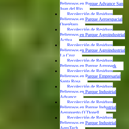
Peligrosos en Parque Advance San
Juan del Rio
Recolección de Residuos
Peligrosos en Parque Aeroespacial
Querétaro
Recolección de Residuos
Peligrosos en Parque Agroindustrial
Activa
Recolección de Residuos
Peligrosos en Parque Agroindustrial
La Cruz
Recolección de Residuos
Peligrosos en Parque Agropark
Recolección de Residuos
Peligrosos en Parque Empresarial
Santa Rosa
Recolección de Residuos
Peligrosos en Parque Industrial
Advance
Recolección de Residuos
Peligrosos en Parque Industrial
Aeropuerto O´Donell
Recolección de Residuos
Peligrosos en Parque Industrial
AeroTech