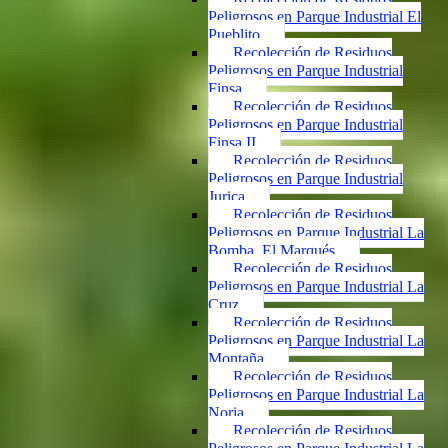
Peligrosos en Parque Industrial El
Pueblito
Recolección de Residuos
Peligrosos en Parque Industrial
Finsa
Recolección de Residuos
Peligrosos en Parque Industrial
Finsa II
Recolección de Residuos
Peligrosos en Parque Industrial
Jurica
Recolección de Residuos
Peligrosos en Parque Industrial La
Bomba, El Marqués
Recolección de Residuos
Peligrosos en Parque Industrial La
Cruz
Recolección de Residuos
Peligrosos en Parque Industrial La
Montaña
Recolección de Residuos
Peligrosos en Parque Industrial La
Noria
Recolección de Residuos