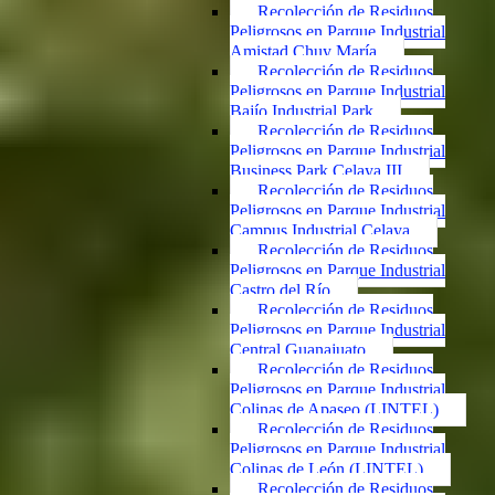
Recolección de Residuos
Peligrosos en Parque Industrial
Amistad Chuy María
Recolección de Residuos
Peligrosos en Parque Industrial
Bajío Industrial Park
Recolección de Residuos
Peligrosos en Parque Industrial
Business Park Celaya III
Recolección de Residuos
Peligrosos en Parque Industrial
Campus Industrial Celaya
Recolección de Residuos
Peligrosos en Parque Industrial
Castro del Río
Recolección de Residuos
Peligrosos en Parque Industrial
Central Guanajuato
Recolección de Residuos
Peligrosos en Parque Industrial
Colinas de Apaseo (LINTEL)
Recolección de Residuos
Peligrosos en Parque Industrial
Colinas de León (LINTEL)
Recolección de Residuos