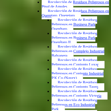
Recolección de Residuos Peligrosos en
Pinal de Amoles
Recolección de Residuos Peligrosos en
Queretaro, Queretaro
Recolección de Residuos
Peligrosos en Business Park
Querétaro
Recolección de Residuos
Peligrosos en Business Park
Querétaro II
Recolección de Residuos
Peligrosos en Complejo Industrial
Balvanera
Recolección de Residuos
Peligrosos en Conjunto Luxar
Recolección de Residuos
Peligrosos en Conjunto Industrial
P.K.Co (Navex)
Recolección de Residuos
Peligrosos en Conjunto Tauro
Recolección de Residuos
Peligrosos en Conjunto Victoria
Recolección de Residuos
Peligrosos en Eco Industrial
Park