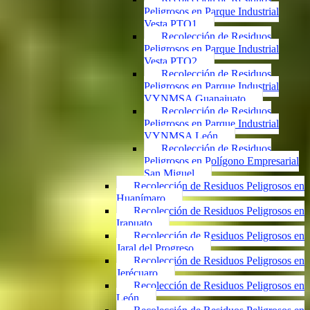
Peligrosos en Parque Industrial
Vesta PTO1
Recolección de Residuos
Peligrosos en Parque Industrial
Vesta PTO2
Recolección de Residuos
Peligrosos en Parque Industrial
VYNMSA Guanajuato
Recolección de Residuos
Peligrosos en Parque Industrial
VYNMSA León
Recolección de Residuos
Peligrosos en Polígono Empresarial
San Miguel
Recolección de Residuos Peligrosos en
Huanímaro
Recolección de Residuos Peligrosos en
Irapuato
Recolección de Residuos Peligrosos en
Jaral del Progreso
Recolección de Residuos Peligrosos en
Jerécuaro
Recolección de Residuos Peligrosos en
León