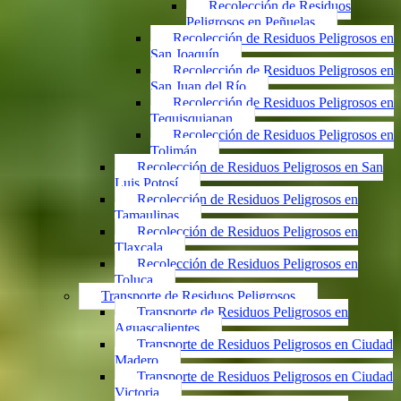
Recolección de Residuos
Peligrosos en Peñuelas
Recolección de Residuos Peligrosos en
San Joaquín
Recolección de Residuos Peligrosos en
San Juan del Río
Recolección de Residuos Peligrosos en
Tequisquiapan
Recolección de Residuos Peligrosos en
Tolimán
Recolección de Residuos Peligrosos en San
Luis Potosí
Recolección de Residuos Peligrosos en
Tamaulipas
Recolección de Residuos Peligrosos en
Tlaxcala
Recolección de Residuos Peligrosos en
Toluca
Transporte de Residuos Peligrosos
Transporte de Residuos Peligrosos en
Aguascalientes
Transporte de Residuos Peligrosos en Ciudad
Madero
Transporte de Residuos Peligrosos en Ciudad
Victoria