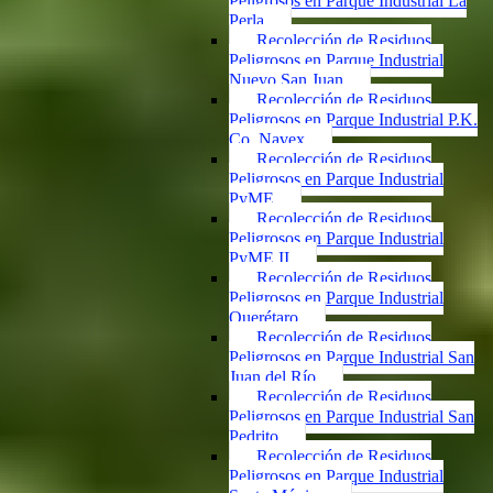
Peligrosos en Parque Industrial La
Perla
Recolección de Residuos
Peligrosos en Parque Industrial
Nuevo San Juan
Recolección de Residuos
Peligrosos en Parque Industrial P.K.
Co. Navex
Recolección de Residuos
Peligrosos en Parque Industrial
PyME
Recolección de Residuos
Peligrosos en Parque Industrial
PyME II
Recolección de Residuos
Peligrosos en Parque Industrial
Querétaro
Recolección de Residuos
Peligrosos en Parque Industrial San
Juan del Río
Recolección de Residuos
Peligrosos en Parque Industrial San
Pedrito
Recolección de Residuos
Peligrosos en Parque Industrial