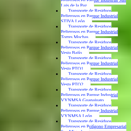
Peligrosos en Parque Industrial San
Luis de la Paz
Transporte de Residuos
Peligrosos en Parque Industrial
STIVA León
Transporte de Residuos
Peligrosos en Parque Industrial
Torres Mochas
Transporte de Residuos
Peligrosos en Parque Industrial
Vesta Bajío
Transporte de Residuos
Peligrosos en Parque Industrial
Vesta PTO1
Transporte de Residuos
Peligrosos en Parque Industrial
Vesta PTO2
Transporte de Residuos
Peligrosos en Parque Industrial
VYNMSA Guanajuato
Transporte de Residuos
Peligrosos en Parque Industrial
VYNMSA León
Transporte de Residuos
Peligrosos en Polígono Empresarial