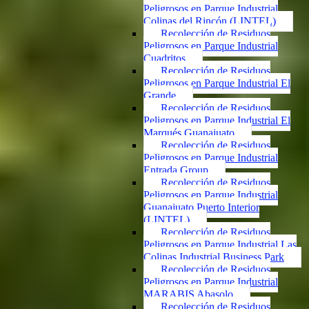
Peligrosos en Parque Industrial
Colinas del Rincón (LINTEL)
Recolección de Residuos
Peligrosos en Parque Industrial
Cuadritos
Recolección de Residuos
Peligrosos en Parque Industrial El
Grande
Recolección de Residuos
Peligrosos en Parque Industrial El
Marqués Guanajuato
Recolección de Residuos
Peligrosos en Parque Industrial
Entrada Group
Recolección de Residuos
Peligrosos en Parque Industrial
Guanajuato Puerto Interior
(LINTEL)
Recolección de Residuos
Peligrosos en Parque Industrial Las
Colinas Industrial Business Park
Recolección de Residuos
Peligrosos en Parque Industrial
MARABIS Abasolo
Recolección de Residuos