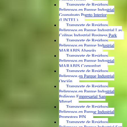
Transporte de Residuos
Peligrosos en Parque Industrial
Guanajuato Puerto Interior
(LINTEL)
Transporte de Residuos
Peligrosos en Parque Industrial Las
Colinas Industrial Business Park
Transporte de Residuos
Peligrosos en Parque Industrial
MARABIS Abasolo
Transporte de Residuos
Peligrosos en Parque Industrial
MARABIS Comonfort
Transporte de Residuos
Peligrosos en Parque Industrial
Opción
Transporte de Residuos
Peligrosos en Parque Industrial
Polígono Empresarial San
Miguel
Transporte de Residuos
Peligrosos en Parque Industrial
Promotora PIN
Transporte de Residuos