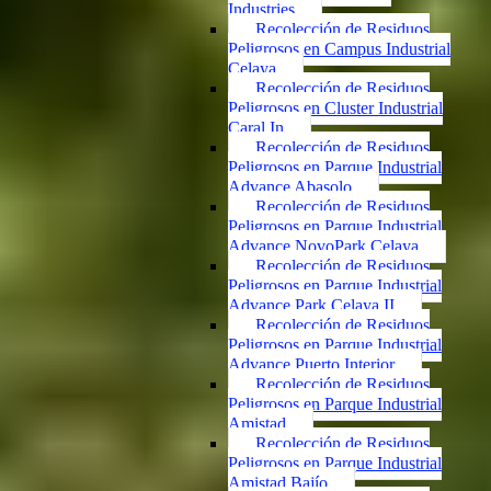
Industries
Recolección de Residuos
Peligrosos en Campus Industrial
Celaya
Recolección de Residuos
Peligrosos en Cluster Industrial
Caral In
Recolección de Residuos
Peligrosos en Parque Industrial
Advance Abasolo
Recolección de Residuos
Peligrosos en Parque Industrial
Advance NovoPark Celaya
Recolección de Residuos
Peligrosos en Parque Industrial
Advance Park Celaya II
Recolección de Residuos
Peligrosos en Parque Industrial
Advance Puerto Interior
Recolección de Residuos
Peligrosos en Parque Industrial
Amistad
Recolección de Residuos
Peligrosos en Parque Industrial
Amistad Bajío