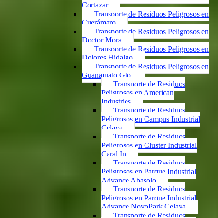
Cortazar
Transporte de Residuos Peligrosos en
Cuerámaro
Transporte de Residuos Peligrosos en
Doctor Mora
Transporte de Residuos Peligrosos en
Dolores Hidalgo
Transporte de Residuos Peligrosos en
Guanajuato Gto.
Transporte de Residuos
Peligrosos en American
Industries
Transporte de Residuos
Peligrosos en Campus Industrial
Celaya
Transporte de Residuos
Peligrosos en Cluster Industrial
Caral In
Transporte de Residuos
Peligrosos en Parque Industrial
Advance Abasolo
Transporte de Residuos
Peligrosos en Parque Industrial
Advance NovoPark Celaya
Transporte de Residuos