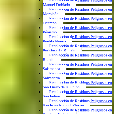
Recolección de Residuos Peligrosos en
Manuel Doblado
Recolección de Residuos Peligrosos en
Moroleón
Recolección de Residuos Peligrosos en
Ocampo
Recolección de Residuos Peligrosos en
Pénjamo
Recolección de Residuos Peligrosos en
Pueblo Nuevo
Recolección de Residuos Peligrosos en
Purísima del Rincón
Recolección de Residuos Peligrosos en
Romita
Recolección de Residuos Peligrosos en
Salamanca
Recolección de Residuos Peligrosos en
Salvatierra
Recolección de Residuos Peligrosos en
San Diego de la Unión
Recolección de Residuos Peligrosos en
San Felipe
Recolección de Residuos Peligrosos en
San Francisco del Rincón
Recolección de Residuos Peligrosos en