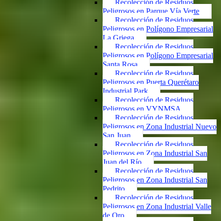
Recolección de Residuos
Peligrosos en Parque Vía Verte
Recolección de Residuos
Peligrosos en Polígono Empresarial
La Griega
Recolección de Residuos
Peligrosos en Polígono Empresarial
Santa Rosa
Recolección de Residuos
Peligrosos en Puerta Querétaro
Industrial Park
Recolección de Residuos
Peligrosos en VYNMSA
Recolección de Residuos
Peligrosos en Zona Industrial Nuevo
San Juan
Recolección de Residuos
Peligrosos en Zona Industrial San
Juan del Río
Recolección de Residuos
Peligrosos en Zona Industrial San
Pedrito
Recolección de Residuos
Peligrosos en Zona Industrial Valle
de Oro