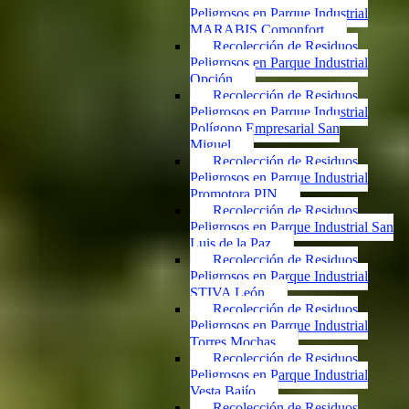
Peligrosos en Parque Industrial
MARABIS Comonfort
Recolección de Residuos
Peligrosos en Parque Industrial
Opción
Recolección de Residuos
Peligrosos en Parque Industrial
Polígono Empresarial San
Miguel
Recolección de Residuos
Peligrosos en Parque Industrial
Promotora PIN
Recolección de Residuos
Peligrosos en Parque Industrial San
Luis de la Paz
Recolección de Residuos
Peligrosos en Parque Industrial
STIVA León
Recolección de Residuos
Peligrosos en Parque Industrial
Torres Mochas
Recolección de Residuos
Peligrosos en Parque Industrial
Vesta Bajío
Recolección de Residuos