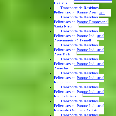
La Cruz
Transporte de Residuos
Peligrosos en Parque Agropark
Transporte de Residuos
Peligrosos en Parque Empresarial
Santa Rosa
Transporte de Residuos
Peligrosos en Parque Industrial
Aereopuerto O´Donell
Transporte de Residuos
Peligrosos en Parque Industrial
AeroTech
Transporte de Residuos
Peligrosos en Parque Industrial
Amexhe
Transporte de Residuos
Peligrosos en Parque Industrial
Balvanera
Transporte de Residuos
Peligrosos en Parque Industrial
Benito Juárez
Transporte de Residuos
Peligrosos en Parque Industrial
Bernardo Quintana Arrioja
Transporte de Residuos