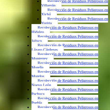
Recolección de Residuos Peligrosos en
Villagrán
Recolección de Residuos Peligrosos en
Xichú
Recolección de Residuos Peligrosos en
Yuriria
Recolección de Residuos Peligrosos en
Hidalgo
Recolección de Residuos Peligrosos en
Jalisco
Recolección de Residuos Peligrosos en
Lázaro Cárdenas
Recolección de Residuos Peligrosos en
Monterrey
Recolección de Residuos Peligrosos en
Morelia
Recolección de Residuos Peligrosos en
Morelos
Recolección de Residuos Peligrosos en
Nuevo León
Recolección de Residuos Peligrosos en
Pachuca
Recolección de Residuos Peligrosos en
Puebla
Recolección de Residuos Peligrosos en