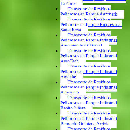
La Cruz
Transporte de Residuos
Peligrosos en Parque Agropark
Transporte de Residuos
Peligrosos en Parque Empresarial
Santa Rosa
Transporte de Residuos
Peligrosos en Parque Industrial
Aereopuerto O´Donell
Transporte de Residuos
Peligrosos en Parque Industrial
AeroTech
Transporte de Residuos
Peligrosos en Parque Industrial
Amexhe
Transporte de Residuos
Peligrosos en Parque Industrial
Balvanera
Transporte de Residuos
Peligrosos en Parque Industrial
Benito Juárez
Transporte de Residuos
Peligrosos en Parque Industrial
Bernardo Quintana Arrioja
Transporte de Residuos