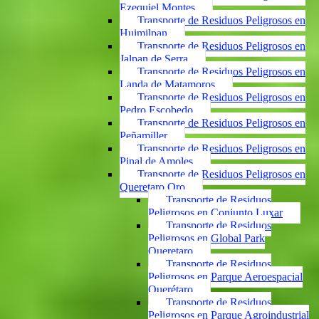
Ezequiel Montes
Transporte de Residuos Peligrosos en
Huimilpan
Transporte de Residuos Peligrosos en
Jalpan de Serra
Transporte de Residuos Peligrosos en
Landa de Matamoros
Transporte de Residuos Peligrosos en
Pedro Escobedo
Transporte de Residuos Peligrosos en
Peñamiller
Transporte de Residuos Peligrosos en
Pinal de Amoles
Transporte de Residuos Peligrosos en
Queretaro Qro
Transporte de Residuos
Peligrosos en Conjunto Luxar
Transporte de Residuos
Peligrosos en Global Park
Queretaro
Transporte de Residuos
Peligrosos en Parque Aeroespacial
Querétaro
Transporte de Residuos
Peligrosos en Parque Agroindustrial