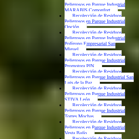
Peligrosos en Parque Industrial
MARABIS Comonfort
Recolección de Residuos
Peligrosos en Parque Industrial
Opción
Recolección de Residuos
Peligrosos en Parque Industrial
Polígono Empresarial San
Miguel
Recolección de Residuos
Peligrosos en Parque Industrial
Promotora PIN
Recolección de Residuos
Peligrosos en Parque Industrial San
Luis de la Paz
Recolección de Residuos
Peligrosos en Parque Industrial
STIVA León
Recolección de Residuos
Peligrosos en Parque Industrial
Torres Mochas
Recolección de Residuos
Peligrosos en Parque Industrial
Vesta Bajío
Recolección de Residuos