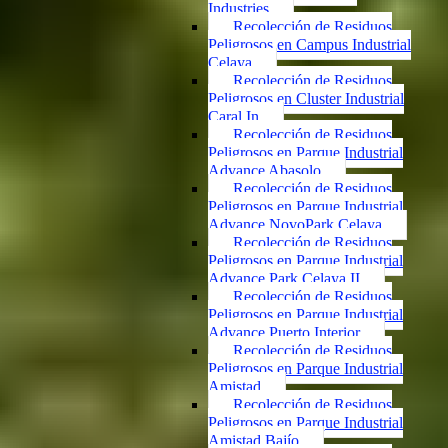
Industries
Recolección de Residuos
Peligrosos en Campus Industrial
Celaya
Recolección de Residuos
Peligrosos en Cluster Industrial
Caral In
Recolección de Residuos
Peligrosos en Parque Industrial
Advance Abasolo
Recolección de Residuos
Peligrosos en Parque Industrial
Advance NovoPark Celaya
Recolección de Residuos
Peligrosos en Parque Industrial
Advance Park Celaya II
Recolección de Residuos
Peligrosos en Parque Industrial
Advance Puerto Interior
Recolección de Residuos
Peligrosos en Parque Industrial
Amistad
Recolección de Residuos
Peligrosos en Parque Industrial
Amistad Bajío