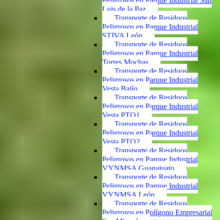
Peligrosos en Parque Industrial San
Luis de la Paz
Transporte de Residuos
Peligrosos en Parque Industrial
STIVA León
Transporte de Residuos
Peligrosos en Parque Industrial
Torres Mochas
Transporte de Residuos
Peligrosos en Parque Industrial
Vesta Bajío
Transporte de Residuos
Peligrosos en Parque Industrial
Vesta PTO1
Transporte de Residuos
Peligrosos en Parque Industrial
Vesta PTO2
Transporte de Residuos
Peligrosos en Parque Industrial
VYNMSA Guanajuato
Transporte de Residuos
Peligrosos en Parque Industrial
VYNMSA León
Transporte de Residuos
Peligrosos en Polígono Empresarial