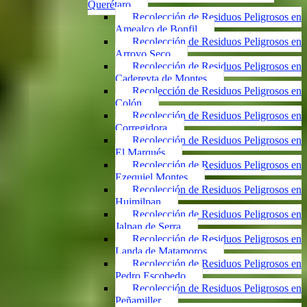
Querétaro
Recolección de Residuos Peligrosos en
Amealco de Bonfil
Recolección de Residuos Peligrosos en
Arroyo Seco
Recolección de Residuos Peligrosos en
Cadereyta de Montes
Recolección de Residuos Peligrosos en
Colón
Recolección de Residuos Peligrosos en
Corregidora
Recolección de Residuos Peligrosos en
El Marqués
Recolección de Residuos Peligrosos en
Ezequiel Montes
Recolección de Residuos Peligrosos en
Huimilpan
Recolección de Residuos Peligrosos en
Jalpan de Serra
Recolección de Residuos Peligrosos en
Landa de Matamoros
Recolección de Residuos Peligrosos en
Pedro Escobedo
Recolección de Residuos Peligrosos en
Peñamiller