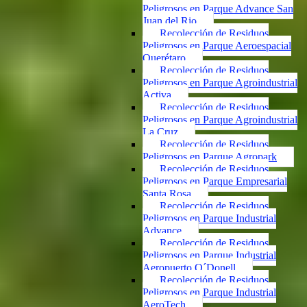
Peligrosos en Parque Advance San
Juan del Rio
Recolección de Residuos
Peligrosos en Parque Aeroespacial
Querétaro
Recolección de Residuos
Peligrosos en Parque Agroindustrial
Activa
Recolección de Residuos
Peligrosos en Parque Agroindustrial
La Cruz
Recolección de Residuos
Peligrosos en Parque Agropark
Recolección de Residuos
Peligrosos en Parque Empresarial
Santa Rosa
Recolección de Residuos
Peligrosos en Parque Industrial
Advance
Recolección de Residuos
Peligrosos en Parque Industrial
Aeropuerto O´Donell
Recolección de Residuos
Peligrosos en Parque Industrial
AeroTech