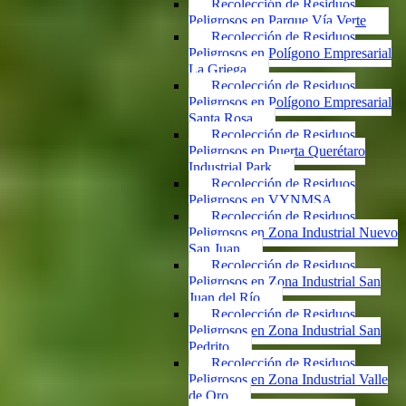
Recolección de Residuos
Peligrosos en Parque Vía Verte
Recolección de Residuos
Peligrosos en Polígono Empresarial
La Griega
Recolección de Residuos
Peligrosos en Polígono Empresarial
Santa Rosa
Recolección de Residuos
Peligrosos en Puerta Querétaro
Industrial Park
Recolección de Residuos
Peligrosos en VYNMSA
Recolección de Residuos
Peligrosos en Zona Industrial Nuevo
San Juan
Recolección de Residuos
Peligrosos en Zona Industrial San
Juan del Río
Recolección de Residuos
Peligrosos en Zona Industrial San
Pedrito
Recolección de Residuos
Peligrosos en Zona Industrial Valle
de Oro