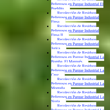
Peligrosos en Parque Industrial El
Pueblito
Recolección de Residuos
Peligrosos en Parque Industrial
Finsa
Recolección de Residuos
Peligrosos en Parque Industrial
Finsa II
Recolección de Residuos
Peligrosos en Parque Industrial
Jurica
Recolección de Residuos
Peligrosos en Parque Industrial La
Bomba, El Marqués
Recolección de Residuos
Peligrosos en Parque Industrial La
Cruz
Recolección de Residuos
Peligrosos en Parque Industrial La
Montaña
Recolección de Residuos
Peligrosos en Parque Industrial La
Noria
Recolección de Residuos