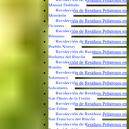
Recolección de Residuos Peligrosos en
Manuel Doblado
Recolección de Residuos Peligrosos en
Moroleón
Recolección de Residuos Peligrosos en
Ocampo
Recolección de Residuos Peligrosos en
Pénjamo
Recolección de Residuos Peligrosos en
Pueblo Nuevo
Recolección de Residuos Peligrosos en
Purísima del Rincón
Recolección de Residuos Peligrosos en
Romita
Recolección de Residuos Peligrosos en
Salamanca
Recolección de Residuos Peligrosos en
Salvatierra
Recolección de Residuos Peligrosos en
San Diego de la Unión
Recolección de Residuos Peligrosos en
San Felipe
Recolección de Residuos Peligrosos en
San Francisco del Rincón
Recolección de Residuos Peligrosos en