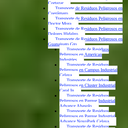
Cortazar
Transporte de Residuos Peligrosos en
Cuerámaro
Transporte de Residuos Peligrosos en
Doctor Mora
Transporte de Residuos Peligrosos en
Dolores Hidalgo
Transporte de Residuos Peligrosos en
Guanajuato Gto.
Transporte de Residuos
Peligrosos en American
Industries
Transporte de Residuos
Peligrosos en Campus Industrial
Celaya
Transporte de Residuos
Peligrosos en Cluster Industrial
Caral In
Transporte de Residuos
Peligrosos en Parque Industrial
Advance Abasolo
Transporte de Residuos
Peligrosos en Parque Industrial
Advance NovoPark Celaya
Transporte de Residuos