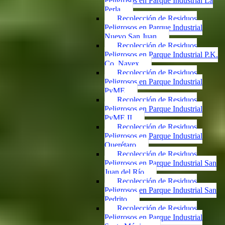
Peligrosos en Parque Industrial La
Perla
Recolección de Residuos
Peligrosos en Parque Industrial
Nuevo San Juan
Recolección de Residuos
Peligrosos en Parque Industrial P.K.
Co. Navex
Recolección de Residuos
Peligrosos en Parque Industrial
PyME
Recolección de Residuos
Peligrosos en Parque Industrial
PyME II
Recolección de Residuos
Peligrosos en Parque Industrial
Querétaro
Recolección de Residuos
Peligrosos en Parque Industrial San
Juan del Río
Recolección de Residuos
Peligrosos en Parque Industrial San
Pedrito
Recolección de Residuos
Peligrosos en Parque Industrial