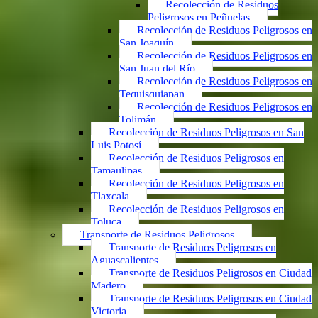
Recolección de Residuos
Peligrosos en Peñuelas
Recolección de Residuos Peligrosos en
San Joaquín
Recolección de Residuos Peligrosos en
San Juan del Río
Recolección de Residuos Peligrosos en
Tequisquiapan
Recolección de Residuos Peligrosos en
Tolimán
Recolección de Residuos Peligrosos en San
Luis Potosí
Recolección de Residuos Peligrosos en
Tamaulipas
Recolección de Residuos Peligrosos en
Tlaxcala
Recolección de Residuos Peligrosos en
Toluca
Transporte de Residuos Peligrosos
Transporte de Residuos Peligrosos en
Aguascalientes
Transporte de Residuos Peligrosos en Ciudad
Madero
Transporte de Residuos Peligrosos en Ciudad
Victoria