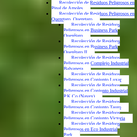
Recolección de Residuos Peligrosos en
Pinal de Amoles
Recolección de Residuos Peligrosos en
Queretaro, Queretaro
Recolección de Residuos
Peligrosos en Business Park
Querétaro
Recolección de Residuos
Peligrosos en Business Park
Querétaro II
Recolección de Residuos
Peligrosos en Complejo Industrial
Balvanera
Recolección de Residuos
Peligrosos en Conjunto Luxar
Recolección de Residuos
Peligrosos en Conjunto Industrial
P.K.Co (Navex)
Recolección de Residuos
Peligrosos en Conjunto Tauro
Recolección de Residuos
Peligrosos en Conjunto Victoria
Recolección de Residuos
Peligrosos en Eco Industrial
Park