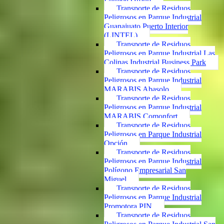
Transporte de Residuos
Peligrosos en Parque Industrial
Guanajuato Puerto Interior
(LINTEL)
Transporte de Residuos
Peligrosos en Parque Industrial Las
Colinas Industrial Business Park
Transporte de Residuos
Peligrosos en Parque Industrial
MARABIS Abasolo
Transporte de Residuos
Peligrosos en Parque Industrial
MARABIS Comonfort
Transporte de Residuos
Peligrosos en Parque Industrial
Opción
Transporte de Residuos
Peligrosos en Parque Industrial
Polígono Empresarial San
Miguel
Transporte de Residuos
Peligrosos en Parque Industrial
Promotora PIN
Transporte de Residuos