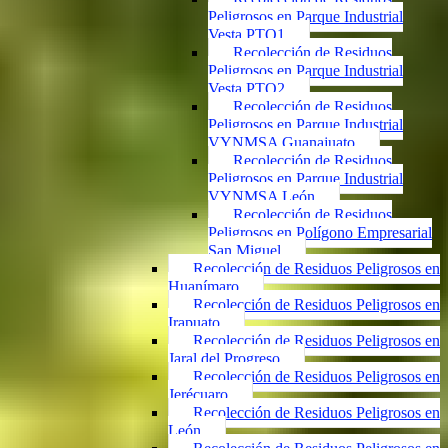
Peligrosos en Parque Industrial
Vesta PTO1
Recolección de Residuos
Peligrosos en Parque Industrial
Vesta PTO2
Recolección de Residuos
Peligrosos en Parque Industrial
VYNMSA Guanajuato
Recolección de Residuos
Peligrosos en Parque Industrial
VYNMSA León
Recolección de Residuos
Peligrosos en Polígono Empresarial
San Miguel
Recolección de Residuos Peligrosos en
Huanímaro
Recolección de Residuos Peligrosos en
Irapuato
Recolección de Residuos Peligrosos en
Jaral del Progreso
Recolección de Residuos Peligrosos en
Jerécuaro
Recolección de Residuos Peligrosos en
León