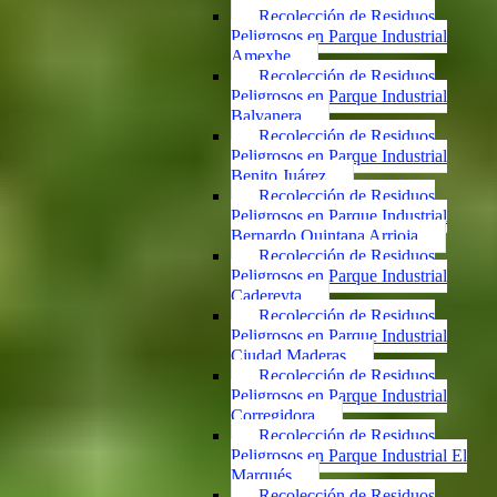
Recolección de Residuos
Peligrosos en Parque Industrial
Amexhe
Recolección de Residuos
Peligrosos en Parque Industrial
Balvanera
Recolección de Residuos
Peligrosos en Parque Industrial
Benito Juárez
Recolección de Residuos
Peligrosos en Parque Industrial
Bernardo Quintana Arrioja
Recolección de Residuos
Peligrosos en Parque Industrial
Cadereyta
Recolección de Residuos
Peligrosos en Parque Industrial
Ciudad Maderas
Recolección de Residuos
Peligrosos en Parque Industrial
Corregidora
Recolección de Residuos
Peligrosos en Parque Industrial El
Marqués
Recolección de Residuos