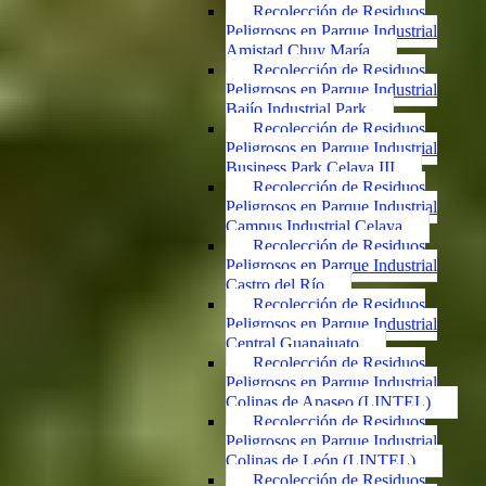
Recolección de Residuos
Peligrosos en Parque Industrial
Amistad Chuy María
Recolección de Residuos
Peligrosos en Parque Industrial
Bajío Industrial Park
Recolección de Residuos
Peligrosos en Parque Industrial
Business Park Celaya III
Recolección de Residuos
Peligrosos en Parque Industrial
Campus Industrial Celaya
Recolección de Residuos
Peligrosos en Parque Industrial
Castro del Río
Recolección de Residuos
Peligrosos en Parque Industrial
Central Guanajuato
Recolección de Residuos
Peligrosos en Parque Industrial
Colinas de Apaseo (LINTEL)
Recolección de Residuos
Peligrosos en Parque Industrial
Colinas de León (LINTEL)
Recolección de Residuos