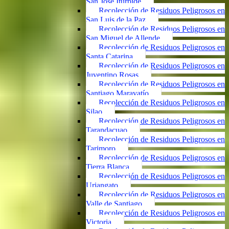
San José Iturbide
Recolección de Residuos Peligrosos en
San Luis de la Paz
Recolección de Residuos Peligrosos en
San Miguel de Allende
Recolección de Residuos Peligrosos en
Santa Catarina
Recolección de Residuos Peligrosos en
Juventino Rosas
Recolección de Residuos Peligrosos en
Santiago Maravatío
Recolección de Residuos Peligrosos en
Silao
Recolección de Residuos Peligrosos en
Tarandacuao
Recolección de Residuos Peligrosos en
Tarimoro
Recolección de Residuos Peligrosos en
Tierra Blanca
Recolección de Residuos Peligrosos en
Uriangato
Recolección de Residuos Peligrosos en
Valle de Santiago
Recolección de Residuos Peligrosos en
Victoria