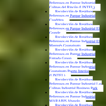
Peligrosos en Parque Industrial
Colinas del Rincón (LINTEL)
Recolección de Residuos
Peligrosos en Parque Industrial
Cuadritos
Recolección de Residuos
Peligrosos en Parque Industrial El
Grande
Recolección de Residuos
Peligrosos en Parque Industrial El
Marqués Guanajuato
Recolección de Residuos
Peligrosos en Parque Industrial
Entrada Group
Recolección de Residuos
Peligrosos en Parque Industrial
Guanajuato Puerto Interior
(LINTEL)
Recolección de Residuos
Peligrosos en Parque Industrial Las
Colinas Industrial Business Park
Recolección de Residuos
Peligrosos en Parque Industrial
MARABIS Abasolo
Recolección de Residuos