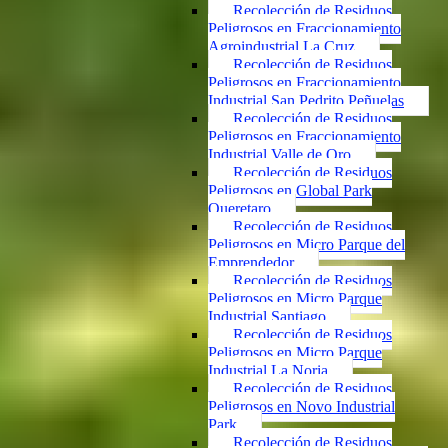
Recolección de Residuos
Peligrosos en Fraccionamiento
Agroindustrial La Cruz
Recolección de Residuos
Peligrosos en Fraccionamiento
Industrial San Pedrito Peñuelas
Recolección de Residuos
Peligrosos en Fraccionamiento
Industrial Valle de Oro
Recolección de Residuos
Peligrosos en Global Park
Queretaro
Recolección de Residuos
Peligrosos en Micro Parque del
Emprendedor
Recolección de Residuos
Peligrosos en Micro Parque
Industrial Santiago
Recolección de Residuos
Peligrosos en Micro Parque
Industrial La Noria
Recolección de Residuos
Peligrosos en Novo Industrial
Park
Recolección de Residuos