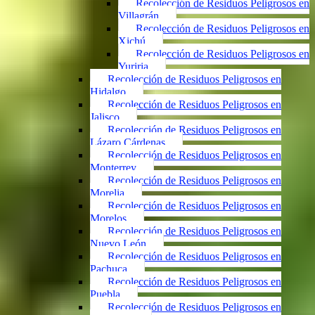
Recolección de Residuos Peligrosos en
Villagrán
Recolección de Residuos Peligrosos en
Xichú
Recolección de Residuos Peligrosos en
Yuriria
Recolección de Residuos Peligrosos en
Hidalgo
Recolección de Residuos Peligrosos en
Jalisco
Recolección de Residuos Peligrosos en
Lázaro Cárdenas
Recolección de Residuos Peligrosos en
Monterrey
Recolección de Residuos Peligrosos en
Morelia
Recolección de Residuos Peligrosos en
Morelos
Recolección de Residuos Peligrosos en
Nuevo León
Recolección de Residuos Peligrosos en
Pachuca
Recolección de Residuos Peligrosos en
Puebla
Recolección de Residuos Peligrosos en