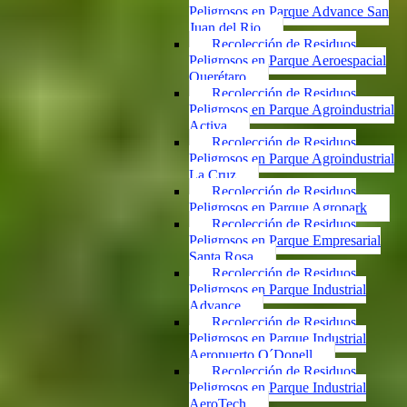
Peligrosos en Parque Advance San
Juan del Rio
Recolección de Residuos
Peligrosos en Parque Aeroespacial
Querétaro
Recolección de Residuos
Peligrosos en Parque Agroindustrial
Activa
Recolección de Residuos
Peligrosos en Parque Agroindustrial
La Cruz
Recolección de Residuos
Peligrosos en Parque Agropark
Recolección de Residuos
Peligrosos en Parque Empresarial
Santa Rosa
Recolección de Residuos
Peligrosos en Parque Industrial
Advance
Recolección de Residuos
Peligrosos en Parque Industrial
Aeropuerto O´Donell
Recolección de Residuos
Peligrosos en Parque Industrial
AeroTech