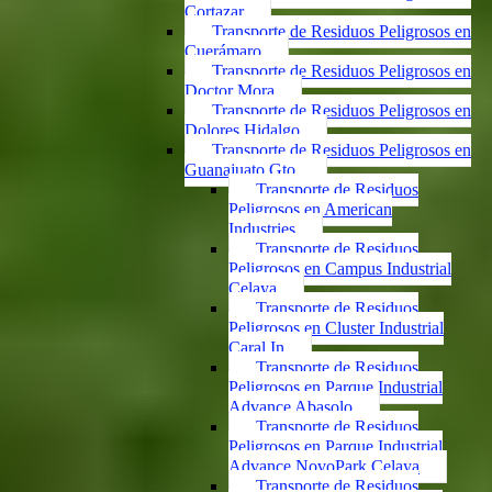
Cortazar
Transporte de Residuos Peligrosos en
Cuerámaro
Transporte de Residuos Peligrosos en
Doctor Mora
Transporte de Residuos Peligrosos en
Dolores Hidalgo
Transporte de Residuos Peligrosos en
Guanajuato Gto.
Transporte de Residuos
Peligrosos en American
Industries
Transporte de Residuos
Peligrosos en Campus Industrial
Celaya
Transporte de Residuos
Peligrosos en Cluster Industrial
Caral In
Transporte de Residuos
Peligrosos en Parque Industrial
Advance Abasolo
Transporte de Residuos
Peligrosos en Parque Industrial
Advance NovoPark Celaya
Transporte de Residuos