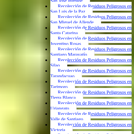
San José Iturbide
Recolección de Residuos Peligrosos en
San Luis de la Paz
Recolección de Residuos Peligrosos en
San Miguel de Allende
Recolección de Residuos Peligrosos en
Santa Catarina
Recolección de Residuos Peligrosos en
Juventino Rosas
Recolección de Residuos Peligrosos en
Santiago Maravatío
Recolección de Residuos Peligrosos en
Silao
Recolección de Residuos Peligrosos en
Tarandacuao
Recolección de Residuos Peligrosos en
Tarimoro
Recolección de Residuos Peligrosos en
Tierra Blanca
Recolección de Residuos Peligrosos en
Uriangato
Recolección de Residuos Peligrosos en
Valle de Santiago
Recolección de Residuos Peligrosos en
Victoria