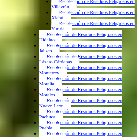
Recolección de Residuos Peligrosos en
Villagrán
Recolección de Residuos Peligrosos en
Xichú
Recolección de Residuos Peligrosos en
Yuriria
Recolección de Residuos Peligrosos en
Hidalgo
Recolección de Residuos Peligrosos en
Jalisco
Recolección de Residuos Peligrosos en
Lázaro Cárdenas
Recolección de Residuos Peligrosos en
Monterrey
Recolección de Residuos Peligrosos en
Morelia
Recolección de Residuos Peligrosos en
Morelos
Recolección de Residuos Peligrosos en
Nuevo León
Recolección de Residuos Peligrosos en
Pachuca
Recolección de Residuos Peligrosos en
Puebla
Recolección de Residuos Peligrosos en