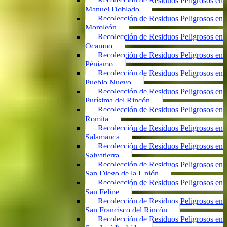
Recolección de Residuos Peligrosos en
Manuel Doblado
Recolección de Residuos Peligrosos en
Moroleón
Recolección de Residuos Peligrosos en
Ocampo
Recolección de Residuos Peligrosos en
Pénjamo
Recolección de Residuos Peligrosos en
Pueblo Nuevo
Recolección de Residuos Peligrosos en
Purísima del Rincón
Recolección de Residuos Peligrosos en
Romita
Recolección de Residuos Peligrosos en
Salamanca
Recolección de Residuos Peligrosos en
Salvatierra
Recolección de Residuos Peligrosos en
San Diego de la Unión
Recolección de Residuos Peligrosos en
San Felipe
Recolección de Residuos Peligrosos en
San Francisco del Rincón
Recolección de Residuos Peligrosos en