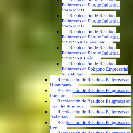
Peligrosos en Parque Industrial
Vesta PTO1
Recolección de Residuos
Peligrosos en Parque Industrial
Vesta PTO2
Recolección de Residuos
Peligrosos en Parque Industrial
VYNMSA Guanajuato
Recolección de Residuos
Peligrosos en Parque Industrial
VYNMSA León
Recolección de Residuos
Peligrosos en Polígono Empresarial
San Miguel
Recolección de Residuos Peligrosos en
Huanímaro
Recolección de Residuos Peligrosos en
Irapuato
Recolección de Residuos Peligrosos en
Jaral del Progreso
Recolección de Residuos Peligrosos en
Jerécuaro
Recolección de Residuos Peligrosos en
León