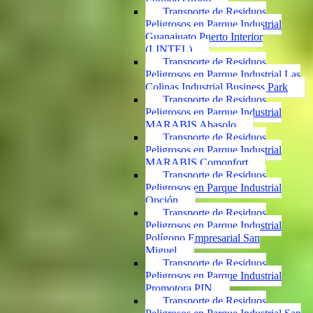
Transporte de Residuos
Peligrosos en Parque Industrial
Guanajuato Puerto Interior
(LINTEL)
Transporte de Residuos
Peligrosos en Parque Industrial Las
Colinas Industrial Business Park
Transporte de Residuos
Peligrosos en Parque Industrial
MARABIS Abasolo
Transporte de Residuos
Peligrosos en Parque Industrial
MARABIS Comonfort
Transporte de Residuos
Peligrosos en Parque Industrial
Opción
Transporte de Residuos
Peligrosos en Parque Industrial
Polígono Empresarial San
Miguel
Transporte de Residuos
Peligrosos en Parque Industrial
Promotora PIN
Transporte de Residuos