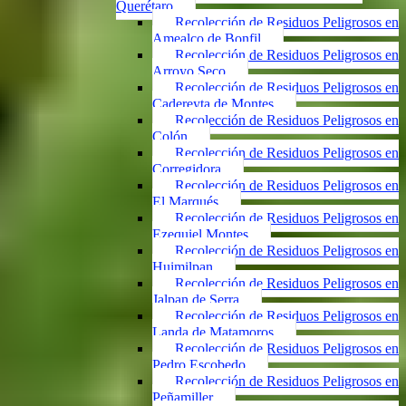
Querétaro
Recolección de Residuos Peligrosos en
Amealco de Bonfil
Recolección de Residuos Peligrosos en
Arroyo Seco
Recolección de Residuos Peligrosos en
Cadereyta de Montes
Recolección de Residuos Peligrosos en
Colón
Recolección de Residuos Peligrosos en
Corregidora
Recolección de Residuos Peligrosos en
El Marqués
Recolección de Residuos Peligrosos en
Ezequiel Montes
Recolección de Residuos Peligrosos en
Huimilpan
Recolección de Residuos Peligrosos en
Jalpan de Serra
Recolección de Residuos Peligrosos en
Landa de Matamoros
Recolección de Residuos Peligrosos en
Pedro Escobedo
Recolección de Residuos Peligrosos en
Peñamiller