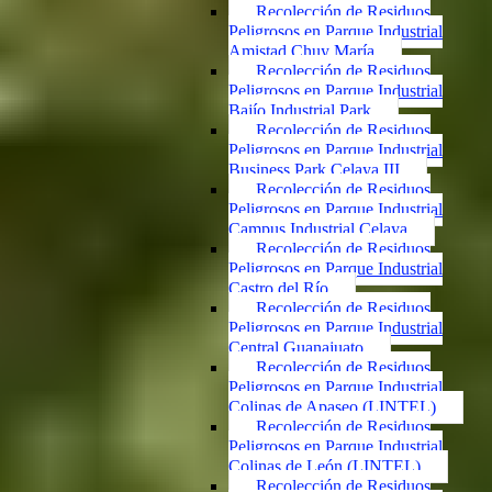
Recolección de Residuos
Peligrosos en Parque Industrial
Amistad Chuy María
Recolección de Residuos
Peligrosos en Parque Industrial
Bajío Industrial Park
Recolección de Residuos
Peligrosos en Parque Industrial
Business Park Celaya III
Recolección de Residuos
Peligrosos en Parque Industrial
Campus Industrial Celaya
Recolección de Residuos
Peligrosos en Parque Industrial
Castro del Río
Recolección de Residuos
Peligrosos en Parque Industrial
Central Guanajuato
Recolección de Residuos
Peligrosos en Parque Industrial
Colinas de Apaseo (LINTEL)
Recolección de Residuos
Peligrosos en Parque Industrial
Colinas de León (LINTEL)
Recolección de Residuos