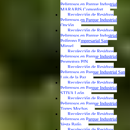
Peligrosos en Parque Industrial
MARABIS Comonfort
Recolección de Residuos
Peligrosos en Parque Industrial
Opción
Recolección de Residuos
Peligrosos en Parque Industrial
Polígono Empresarial San
Miguel
Recolección de Residuos
Peligrosos en Parque Industrial
Promotora PIN
Recolección de Residuos
Peligrosos en Parque Industrial San
Luis de la Paz
Recolección de Residuos
Peligrosos en Parque Industrial
STIVA León
Recolección de Residuos
Peligrosos en Parque Industrial
Torres Mochas
Recolección de Residuos
Peligrosos en Parque Industrial
Vesta Bajío
Recolección de Residuos