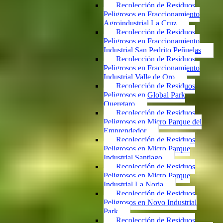
Recolección de Residuos
Peligrosos en Fraccionamiento
Agroindustrial La Cruz
Recolección de Residuos
Peligrosos en Fraccionamiento
Industrial San Pedrito Peñuelas
Recolección de Residuos
Peligrosos en Fraccionamiento
Industrial Valle de Oro
Recolección de Residuos
Peligrosos en Global Park
Queretaro
Recolección de Residuos
Peligrosos en Micro Parque del
Emprendedor
Recolección de Residuos
Peligrosos en Micro Parque
Industrial Santiago
Recolección de Residuos
Peligrosos en Micro Parque
Industrial La Noria
Recolección de Residuos
Peligrosos en Novo Industrial
Park
Recolección de Residuos