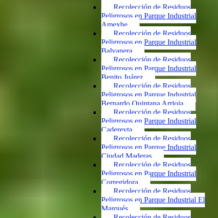
Recolección de Residuos
Peligrosos en Parque Industrial
Amexhe
Recolección de Residuos
Peligrosos en Parque Industrial
Balvanera
Recolección de Residuos
Peligrosos en Parque Industrial
Benito Juárez
Recolección de Residuos
Peligrosos en Parque Industrial
Bernardo Quintana Arrioja
Recolección de Residuos
Peligrosos en Parque Industrial
Cadereyta
Recolección de Residuos
Peligrosos en Parque Industrial
Ciudad Maderas
Recolección de Residuos
Peligrosos en Parque Industrial
Corregidora
Recolección de Residuos
Peligrosos en Parque Industrial El
Marqués
Recolección de Residuos