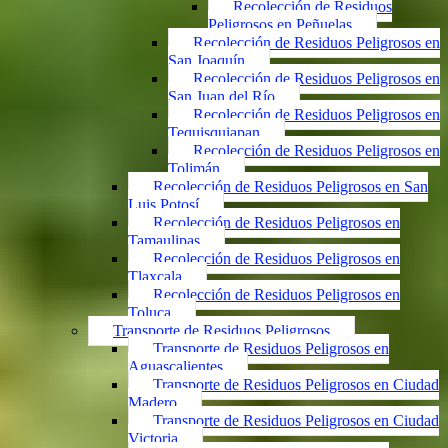
Recolección de Residuos
Peligrosos en Peñuelas
Recolección de Residuos Peligrosos en
San Joaquín
Recolección de Residuos Peligrosos en
San Juan del Río
Recolección de Residuos Peligrosos en
Tequisquiapan
Recolección de Residuos Peligrosos en
Tolimán
Recolección de Residuos Peligrosos en San
Luis Potosí
Recolección de Residuos Peligrosos en
Tamaulipas
Recolección de Residuos Peligrosos en
Tlaxcala
Recolección de Residuos Peligrosos en
Toluca
Transporte de Residuos Peligrosos
Transporte de Residuos Peligrosos en
Aguascalientes
Transporte de Residuos Peligrosos en Ciudad
Madero
Transporte de Residuos Peligrosos en Ciudad
Victoria