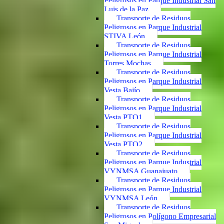
Peligrosos en Parque Industrial San
Luis de la Paz
Transporte de Residuos
Peligrosos en Parque Industrial
STIVA León
Transporte de Residuos
Peligrosos en Parque Industrial
Torres Mochas
Transporte de Residuos
Peligrosos en Parque Industrial
Vesta Bajío
Transporte de Residuos
Peligrosos en Parque Industrial
Vesta PTO1
Transporte de Residuos
Peligrosos en Parque Industrial
Vesta PTO2
Transporte de Residuos
Peligrosos en Parque Industrial
VYNMSA Guanajuato
Transporte de Residuos
Peligrosos en Parque Industrial
VYNMSA León
Transporte de Residuos
Peligrosos en Polígono Empresarial