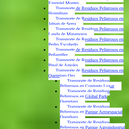
Ezequiel Montes
Transporte de Residuos Peligrosos en
Huimilpan
Transporte de Residuos Peligrosos en
Jalpan de Serra
Transporte de Residuos Peligrosos en
Landa de Matamoros
Transporte de Residuos Peligrosos en
Pedro Escobedo
Transporte de Residuos Peligrosos en
Peñamiller
Transporte de Residuos Peligrosos en
Pinal de Amoles
Transporte de Residuos Peligrosos en
Queretaro Qro
Transporte de Residuos
Peligrosos en Conjunto Luxar
Transporte de Residuos
Peligrosos en Global Park
Queretaro
Transporte de Residuos
Peligrosos en Parque Aeroespacial
Querétaro
Transporte de Residuos
Peligrosos en Parque Agroindustrial