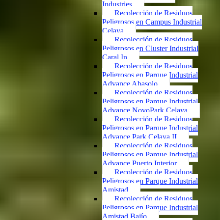
Industries
Recolección de Residuos
Peligrosos en Campus Industrial
Celaya
Recolección de Residuos
Peligrosos en Cluster Industrial
Caral In
Recolección de Residuos
Peligrosos en Parque Industrial
Advance Abasolo
Recolección de Residuos
Peligrosos en Parque Industrial
Advance NovoPark Celaya
Recolección de Residuos
Peligrosos en Parque Industrial
Advance Park Celaya II
Recolección de Residuos
Peligrosos en Parque Industrial
Advance Puerto Interior
Recolección de Residuos
Peligrosos en Parque Industrial
Amistad
Recolección de Residuos
Peligrosos en Parque Industrial
Amistad Bajío