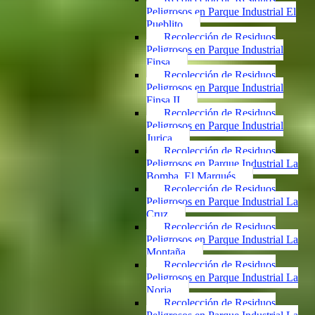
Peligrosos en Parque Industrial El
Pueblito
Recolección de Residuos
Peligrosos en Parque Industrial
Finsa
Recolección de Residuos
Peligrosos en Parque Industrial
Finsa II
Recolección de Residuos
Peligrosos en Parque Industrial
Jurica
Recolección de Residuos
Peligrosos en Parque Industrial La
Bomba, El Marqués
Recolección de Residuos
Peligrosos en Parque Industrial La
Cruz
Recolección de Residuos
Peligrosos en Parque Industrial La
Montaña
Recolección de Residuos
Peligrosos en Parque Industrial La
Noria
Recolección de Residuos