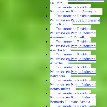
La Cruz
Transporte de Residuos
Peligrosos en Parque Agropark
Transporte de Residuos
Peligrosos en Parque Empresarial
Santa Rosa
Transporte de Residuos
Peligrosos en Parque Industrial
Aereopuerto O´Donell
Transporte de Residuos
Peligrosos en Parque Industrial
AeroTech
Transporte de Residuos
Peligrosos en Parque Industrial
Amexhe
Transporte de Residuos
Peligrosos en Parque Industrial
Balvanera
Transporte de Residuos
Peligrosos en Parque Industrial
Benito Juárez
Transporte de Residuos
Peligrosos en Parque Industrial
Bernardo Quintana Arrioja
Transporte de Residuos