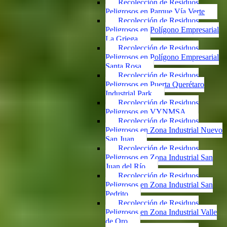
Recolección de Residuos
Peligrosos en Parque Vía Verte
Recolección de Residuos
Peligrosos en Polígono Empresarial
La Griega
Recolección de Residuos
Peligrosos en Polígono Empresarial
Santa Rosa
Recolección de Residuos
Peligrosos en Puerta Querétaro
Industrial Park
Recolección de Residuos
Peligrosos en VYNMSA
Recolección de Residuos
Peligrosos en Zona Industrial Nuevo
San Juan
Recolección de Residuos
Peligrosos en Zona Industrial San
Juan del Río
Recolección de Residuos
Peligrosos en Zona Industrial San
Pedrito
Recolección de Residuos
Peligrosos en Zona Industrial Valle
de Oro