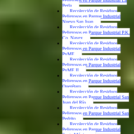
Peligrosos en Parque Industrial La
Perla
Recolección de Residuos
Peligrosos en Parque Industrial
Nuevo San Juan
Recolección de Residuos
Peligrosos en Parque Industrial P.K.
Co. Navex
Recolección de Residuos
Peligrosos en Parque Industrial
PyME
Recolección de Residuos
Peligrosos en Parque Industrial
PyME II
Recolección de Residuos
Peligrosos en Parque Industrial
Querétaro
Recolección de Residuos
Peligrosos en Parque Industrial San
Juan del Río
Recolección de Residuos
Peligrosos en Parque Industrial San
Pedrito
Recolección de Residuos
Peligrosos en Parque Industrial