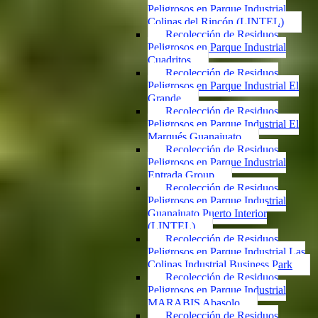
Peligrosos en Parque Industrial
Colinas del Rincón (LINTEL)
Recolección de Residuos
Peligrosos en Parque Industrial
Cuadritos
Recolección de Residuos
Peligrosos en Parque Industrial El
Grande
Recolección de Residuos
Peligrosos en Parque Industrial El
Marqués Guanajuato
Recolección de Residuos
Peligrosos en Parque Industrial
Entrada Group
Recolección de Residuos
Peligrosos en Parque Industrial
Guanajuato Puerto Interior
(LINTEL)
Recolección de Residuos
Peligrosos en Parque Industrial Las
Colinas Industrial Business Park
Recolección de Residuos
Peligrosos en Parque Industrial
MARABIS Abasolo
Recolección de Residuos