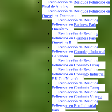
Recolección de Residuos Peligrosos en
Pinal de Amoles
Recolección de Residuos Peligrosos en
Queretaro, Queretaro
Recolección de Residuos
Peligrosos en Business Park
Querétaro
Recolección de Residuos
Peligrosos en Business Park
Querétaro II
Recolección de Residuos
Peligrosos en Complejo Industrial
Balvanera
Recolección de Residuos
Peligrosos en Conjunto Luxar
Recolección de Residuos
Peligrosos en Conjunto Industrial
P.K.Co (Navex)
Recolección de Residuos
Peligrosos en Conjunto Tauro
Recolección de Residuos
Peligrosos en Conjunto Victoria
Recolección de Residuos
Peligrosos en Eco Industrial
Park