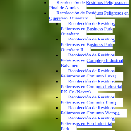
Recolección de Residuos Peligrosos en
Pinal de Amoles
Recolección de Residuos Peligrosos en
Queretaro, Queretaro
Recolección de Residuos
Peligrosos en Business Park
Querétaro
Recolección de Residuos
Peligrosos en Business Park
Querétaro II
Recolección de Residuos
Peligrosos en Complejo Industrial
Balvanera
Recolección de Residuos
Peligrosos en Conjunto Luxar
Recolección de Residuos
Peligrosos en Conjunto Industrial
P.K.Co (Navex)
Recolección de Residuos
Peligrosos en Conjunto Tauro
Recolección de Residuos
Peligrosos en Conjunto Victoria
Recolección de Residuos
Peligrosos en Eco Industrial
Park