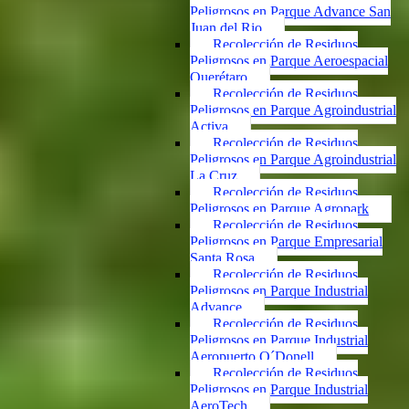
Peligrosos en Parque Advance San
Juan del Rio
Recolección de Residuos
Peligrosos en Parque Aeroespacial
Querétaro
Recolección de Residuos
Peligrosos en Parque Agroindustrial
Activa
Recolección de Residuos
Peligrosos en Parque Agroindustrial
La Cruz
Recolección de Residuos
Peligrosos en Parque Agropark
Recolección de Residuos
Peligrosos en Parque Empresarial
Santa Rosa
Recolección de Residuos
Peligrosos en Parque Industrial
Advance
Recolección de Residuos
Peligrosos en Parque Industrial
Aeropuerto O´Donell
Recolección de Residuos
Peligrosos en Parque Industrial
AeroTech