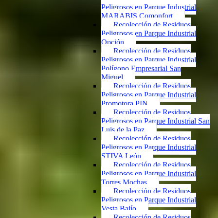
Peligrosos en Parque Industrial
MARABIS Comonfort
Recolección de Residuos
Peligrosos en Parque Industrial
Opción
Recolección de Residuos
Peligrosos en Parque Industrial
Polígono Empresarial San
Miguel
Recolección de Residuos
Peligrosos en Parque Industrial
Promotora PIN
Recolección de Residuos
Peligrosos en Parque Industrial San
Luis de la Paz
Recolección de Residuos
Peligrosos en Parque Industrial
STIVA León
Recolección de Residuos
Peligrosos en Parque Industrial
Torres Mochas
Recolección de Residuos
Peligrosos en Parque Industrial
Vesta Bajío
Recolección de Residuos