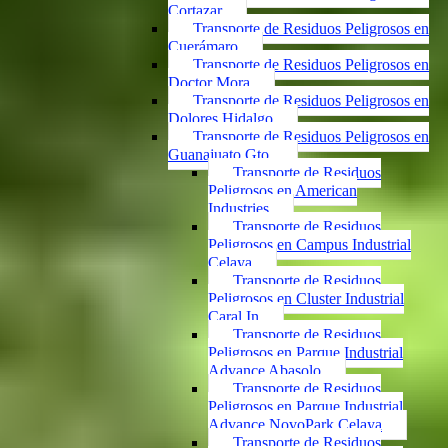
Cortazar
Transporte de Residuos Peligrosos en
Cuerámaro
Transporte de Residuos Peligrosos en
Doctor Mora
Transporte de Residuos Peligrosos en
Dolores Hidalgo
Transporte de Residuos Peligrosos en
Guanajuato Gto.
Transporte de Residuos
Peligrosos en American
Industries
Transporte de Residuos
Peligrosos en Campus Industrial
Celaya
Transporte de Residuos
Peligrosos en Cluster Industrial
Caral In
Transporte de Residuos
Peligrosos en Parque Industrial
Advance Abasolo
Transporte de Residuos
Peligrosos en Parque Industrial
Advance NovoPark Celaya
Transporte de Residuos