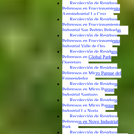
Recolección de Residuos
Peligrosos en Fraccionamiento
Agroindustrial La Cruz
Recolección de Residuos
Peligrosos en Fraccionamiento
Industrial San Pedrito Peñuelas
Recolección de Residuos
Peligrosos en Fraccionamiento
Industrial Valle de Oro
Recolección de Residuos
Peligrosos en Global Park
Queretaro
Recolección de Residuos
Peligrosos en Micro Parque del
Emprendedor
Recolección de Residuos
Peligrosos en Micro Parque
Industrial Santiago
Recolección de Residuos
Peligrosos en Micro Parque
Industrial La Noria
Recolección de Residuos
Peligrosos en Novo Industrial
Park
Recolección de Residuos