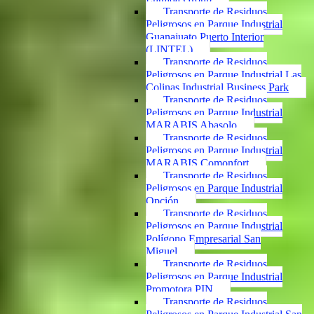
Transporte de Residuos
Peligrosos en Parque Industrial
Guanajuato Puerto Interior
(LINTEL)
Transporte de Residuos
Peligrosos en Parque Industrial Las
Colinas Industrial Business Park
Transporte de Residuos
Peligrosos en Parque Industrial
MARABIS Abasolo
Transporte de Residuos
Peligrosos en Parque Industrial
MARABIS Comonfort
Transporte de Residuos
Peligrosos en Parque Industrial
Opción
Transporte de Residuos
Peligrosos en Parque Industrial
Polígono Empresarial San
Miguel
Transporte de Residuos
Peligrosos en Parque Industrial
Promotora PIN
Transporte de Residuos