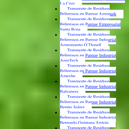
La Cruz
Transporte de Residuos
Peligrosos en Parque Agropark
Transporte de Residuos
Peligrosos en Parque Empresarial
Santa Rosa
Transporte de Residuos
Peligrosos en Parque Industrial
Aereopuerto O´Donell
Transporte de Residuos
Peligrosos en Parque Industrial
AeroTech
Transporte de Residuos
Peligrosos en Parque Industrial
Amexhe
Transporte de Residuos
Peligrosos en Parque Industrial
Balvanera
Transporte de Residuos
Peligrosos en Parque Industrial
Benito Juárez
Transporte de Residuos
Peligrosos en Parque Industrial
Bernardo Quintana Arrioja
Transporte de Residuos