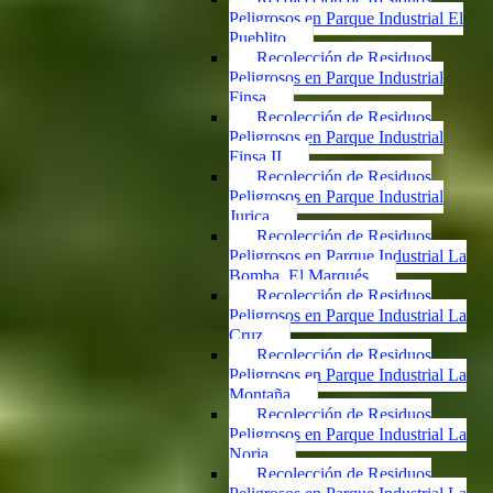
Peligrosos en Parque Industrial El
Pueblito
Recolección de Residuos
Peligrosos en Parque Industrial
Finsa
Recolección de Residuos
Peligrosos en Parque Industrial
Finsa II
Recolección de Residuos
Peligrosos en Parque Industrial
Jurica
Recolección de Residuos
Peligrosos en Parque Industrial La
Bomba, El Marqués
Recolección de Residuos
Peligrosos en Parque Industrial La
Cruz
Recolección de Residuos
Peligrosos en Parque Industrial La
Montaña
Recolección de Residuos
Peligrosos en Parque Industrial La
Noria
Recolección de Residuos