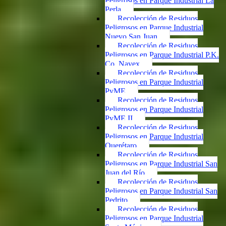
Peligrosos en Parque Industrial La
Perla
Recolección de Residuos
Peligrosos en Parque Industrial
Nuevo San Juan
Recolección de Residuos
Peligrosos en Parque Industrial P.K.
Co. Navex
Recolección de Residuos
Peligrosos en Parque Industrial
PyME
Recolección de Residuos
Peligrosos en Parque Industrial
PyME II
Recolección de Residuos
Peligrosos en Parque Industrial
Querétaro
Recolección de Residuos
Peligrosos en Parque Industrial San
Juan del Río
Recolección de Residuos
Peligrosos en Parque Industrial San
Pedrito
Recolección de Residuos
Peligrosos en Parque Industrial