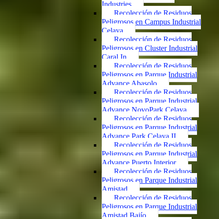
Industries
Recolección de Residuos
Peligrosos en Campus Industrial
Celaya
Recolección de Residuos
Peligrosos en Cluster Industrial
Caral In
Recolección de Residuos
Peligrosos en Parque Industrial
Advance Abasolo
Recolección de Residuos
Peligrosos en Parque Industrial
Advance NovoPark Celaya
Recolección de Residuos
Peligrosos en Parque Industrial
Advance Park Celaya II
Recolección de Residuos
Peligrosos en Parque Industrial
Advance Puerto Interior
Recolección de Residuos
Peligrosos en Parque Industrial
Amistad
Recolección de Residuos
Peligrosos en Parque Industrial
Amistad Bajío