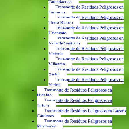
Tarandacuao
Transporte de Residuos Peligrosos en
Tarimoro
Transporte de Residuos Peligrosos en
Tierra Blanca
Transporte de Residuos Peligrosos en
Uriangato
Transporte de Residuos Peligrosos en
Valle de Santiago
Transporte de Residuos Peligrosos en
Victoria
Transporte de Residuos Peligrosos en
Villagrán
Transporte de Residuos Peligrosos en
Xichú
Transporte de Residuos Peligrosos en
Yuriria
Transporte de Residuos Peligrosos en
Hidalgo
Transporte de Residuos Peligrosos en
Jalisco
Transporte de Residuos Peligrosos en Lázaro
Cárdenas
Transporte de Residuos Peligrosos en
Monterrey