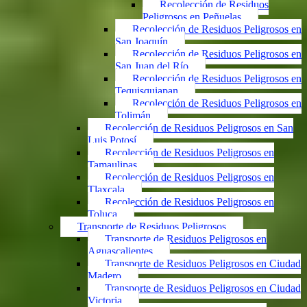
Recolección de Residuos
Peligrosos en Peñuelas
Recolección de Residuos Peligrosos en
San Joaquín
Recolección de Residuos Peligrosos en
San Juan del Río
Recolección de Residuos Peligrosos en
Tequisquiapan
Recolección de Residuos Peligrosos en
Tolimán
Recolección de Residuos Peligrosos en San
Luis Potosí
Recolección de Residuos Peligrosos en
Tamaulipas
Recolección de Residuos Peligrosos en
Tlaxcala
Recolección de Residuos Peligrosos en
Toluca
Transporte de Residuos Peligrosos
Transporte de Residuos Peligrosos en
Aguascalientes
Transporte de Residuos Peligrosos en Ciudad
Madero
Transporte de Residuos Peligrosos en Ciudad
Victoria