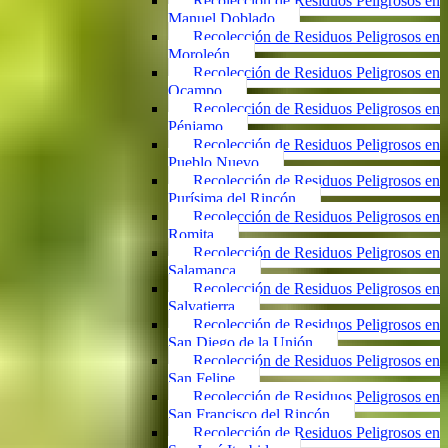
Recolección de Residuos Peligrosos en
Manuel Doblado
Recolección de Residuos Peligrosos en
Moroleón
Recolección de Residuos Peligrosos en
Ocampo
Recolección de Residuos Peligrosos en
Pénjamo
Recolección de Residuos Peligrosos en
Pueblo Nuevo
Recolección de Residuos Peligrosos en
Purísima del Rincón
Recolección de Residuos Peligrosos en
Romita
Recolección de Residuos Peligrosos en
Salamanca
Recolección de Residuos Peligrosos en
Salvatierra
Recolección de Residuos Peligrosos en
San Diego de la Unión
Recolección de Residuos Peligrosos en
San Felipe
Recolección de Residuos Peligrosos en
San Francisco del Rincón
Recolección de Residuos Peligrosos en