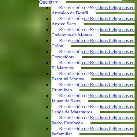
Querétaro
Recolección de Residuos Peligrosos en
Amealco de Bonfil
Recolección de Residuos Peligrosos en
Arroyo Seco
Recolección de Residuos Peligrosos en
Cadereyta de Montes
Recolección de Residuos Peligrosos en
Colón
Recolección de Residuos Peligrosos en
Corregidora
Recolección de Residuos Peligrosos en
El Marqués
Recolección de Residuos Peligrosos en
Ezequiel Montes
Recolección de Residuos Peligrosos en
Huimilpan
Recolección de Residuos Peligrosos en
Jalpan de Serra
Recolección de Residuos Peligrosos en
Landa de Matamoros
Recolección de Residuos Peligrosos en
Pedro Escobedo
Recolección de Residuos Peligrosos en
Peñamiller