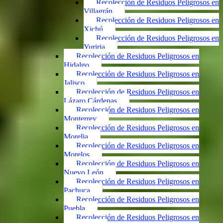
Recolección de Residuos Peligrosos en
Villagrán
Recolección de Residuos Peligrosos en
Xichú
Recolección de Residuos Peligrosos en
Yuriria
Recolección de Residuos Peligrosos en
Hidalgo
Recolección de Residuos Peligrosos en
Jalisco
Recolección de Residuos Peligrosos en
Lázaro Cárdenas
Recolección de Residuos Peligrosos en
Monterrey
Recolección de Residuos Peligrosos en
Morelia
Recolección de Residuos Peligrosos en
Morelos
Recolección de Residuos Peligrosos en
Nuevo León
Recolección de Residuos Peligrosos en
Pachuca
Recolección de Residuos Peligrosos en
Puebla
Recolección de Residuos Peligrosos en