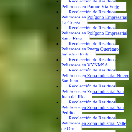
Recolección de Residuos
Peligrosos en Parque Vía Verte
Recolección de Residuos
Peligrosos en Polígono Empresarial
La Griega
Recolección de Residuos
Peligrosos en Polígono Empresarial
Santa Rosa
Recolección de Residuos
Peligrosos en Puerta Querétaro
Industrial Park
Recolección de Residuos
Peligrosos en VYNMSA
Recolección de Residuos
Peligrosos en Zona Industrial Nuevo
San Juan
Recolección de Residuos
Peligrosos en Zona Industrial San
Juan del Río
Recolección de Residuos
Peligrosos en Zona Industrial San
Pedrito
Recolección de Residuos
Peligrosos en Zona Industrial Valle
de Oro