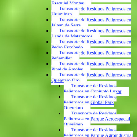
Ezequiel Montes
Transporte de Residuos Peligrosos en
Huimilpan
Transporte de Residuos Peligrosos en
Jalpan de Serra
Transporte de Residuos Peligrosos en
Landa de Matamoros
Transporte de Residuos Peligrosos en
Pedro Escobedo
Transporte de Residuos Peligrosos en
Peñamiller
Transporte de Residuos Peligrosos en
Pinal de Amoles
Transporte de Residuos Peligrosos en
Queretaro Qro
Transporte de Residuos
Peligrosos en Conjunto Luxar
Transporte de Residuos
Peligrosos en Global Park
Queretaro
Transporte de Residuos
Peligrosos en Parque Aeroespacial
Querétaro
Transporte de Residuos
Peligrosos en Parque Agroindustrial