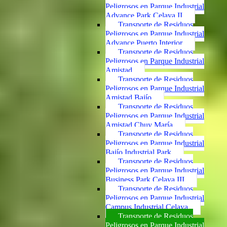
Peligrosos en Parque Industrial
Advance Park Celaya II
Transporte de Residuos
Peligrosos en Parque Industrial
Advance Puerto Interior
Transporte de Residuos
Peligrosos en Parque Industrial
Amistad
Transporte de Residuos
Peligrosos en Parque Industrial
Amistad Bajío
Transporte de Residuos
Peligrosos en Parque Industrial
Amistad Chuy María
Transporte de Residuos
Peligrosos en Parque Industrial
Bajío Industrial Park
Transporte de Residuos
Peligrosos en Parque Industrial
Business Park Celaya III
Transporte de Residuos
Peligrosos en Parque Industrial
Campus Industrial Celaya
Transporte de Residuos
Peligrosos en Parque Industrial