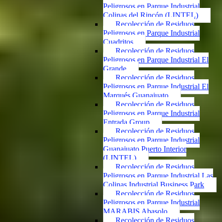
Peligrosos en Parque Industrial
Colinas del Rincón (LINTEL)
Recolección de Residuos
Peligrosos en Parque Industrial
Cuadritos
Recolección de Residuos
Peligrosos en Parque Industrial El
Grande
Recolección de Residuos
Peligrosos en Parque Industrial El
Marqués Guanajuato
Recolección de Residuos
Peligrosos en Parque Industrial
Entrada Group
Recolección de Residuos
Peligrosos en Parque Industrial
Guanajuato Puerto Interior
(LINTEL)
Recolección de Residuos
Peligrosos en Parque Industrial Las
Colinas Industrial Business Park
Recolección de Residuos
Peligrosos en Parque Industrial
MARABIS Abasolo
Recolección de Residuos