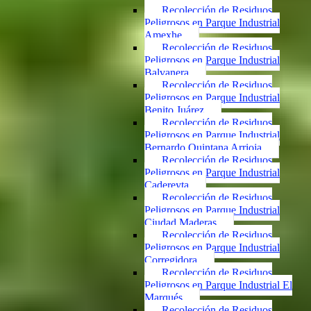
Recolección de Residuos
Peligrosos en Parque Industrial
Amexhe
Recolección de Residuos
Peligrosos en Parque Industrial
Balvanera
Recolección de Residuos
Peligrosos en Parque Industrial
Benito Juárez
Recolección de Residuos
Peligrosos en Parque Industrial
Bernardo Quintana Arrioja
Recolección de Residuos
Peligrosos en Parque Industrial
Cadereyta
Recolección de Residuos
Peligrosos en Parque Industrial
Ciudad Maderas
Recolección de Residuos
Peligrosos en Parque Industrial
Corregidora
Recolección de Residuos
Peligrosos en Parque Industrial El
Marqués
Recolección de Residuos