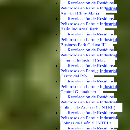
Recolección de Residuos
Peligrosos en Parque Industrial
Amistad Chuy María
Recolección de Residuos
Peligrosos en Parque Industrial
Bajío Industrial Park
Recolección de Residuos
Peligrosos en Parque Industrial
Business Park Celaya III
Recolección de Residuos
Peligrosos en Parque Industrial
Campus Industrial Celaya
Recolección de Residuos
Peligrosos en Parque Industrial
Castro del Río
Recolección de Residuos
Peligrosos en Parque Industrial
Central Guanajuato
Recolección de Residuos
Peligrosos en Parque Industrial
Colinas de Apaseo (LINTEL)
Recolección de Residuos
Peligrosos en Parque Industrial
Colinas de León (LINTEL)
Recolección de Residuos