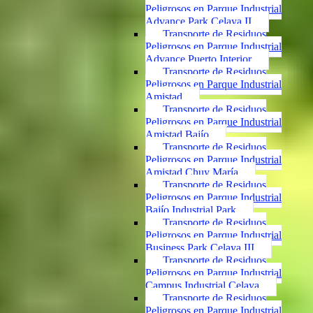
Peligrosos en Parque Industrial
Advance Park Celaya II
Transporte de Residuos
Peligrosos en Parque Industrial
Advance Puerto Interior
Transporte de Residuos
Peligrosos en Parque Industrial
Amistad
Transporte de Residuos
Peligrosos en Parque Industrial
Amistad Bajío
Transporte de Residuos
Peligrosos en Parque Industrial
Amistad Chuy María
Transporte de Residuos
Peligrosos en Parque Industrial
Bajío Industrial Park
Transporte de Residuos
Peligrosos en Parque Industrial
Business Park Celaya III
Transporte de Residuos
Peligrosos en Parque Industrial
Campus Industrial Celaya
Transporte de Residuos
Peligrosos en Parque Industrial