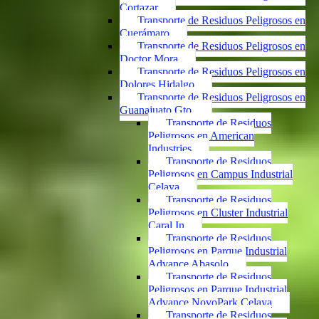
Cortazar
Transporte de Residuos Peligrosos en
Cuerámaro
Transporte de Residuos Peligrosos en
Doctor Mora
Transporte de Residuos Peligrosos en
Dolores Hidalgo
Transporte de Residuos Peligrosos en
Guanajuato Gto.
Transporte de Residuos
Peligrosos en American
Industries
Transporte de Residuos
Peligrosos en Campus Industrial
Celaya
Transporte de Residuos
Peligrosos en Cluster Industrial
Caral In
Transporte de Residuos
Peligrosos en Parque Industrial
Advance Abasolo
Transporte de Residuos
Peligrosos en Parque Industrial
Advance NovoPark Celaya
Transporte de Residuos