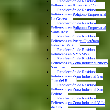
Recolección de Residuos
Peligrosos en Parque Vía Verte
Recolección de Residuos
Peligrosos en Polígono Empresarial
La Griega
Recolección de Residuos
Peligrosos en Polígono Empresarial
Santa Rosa
Recolección de Residuos
Peligrosos en Puerta Querétaro
Industrial Park
Recolección de Residuos
Peligrosos en VYNMSA
Recolección de Residuos
Peligrosos en Zona Industrial Nuevo
San Juan
Recolección de Residuos
Peligrosos en Zona Industrial San
Juan del Río
Recolección de Residuos
Peligrosos en Zona Industrial San
Pedrito
Recolección de Residuos
Peligrosos en Zona Industrial Valle
de Oro