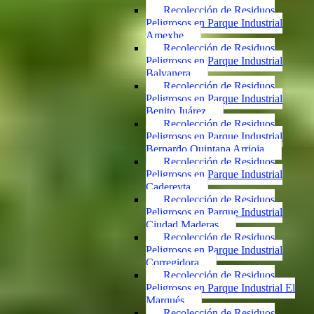
Recolección de Residuos
Peligrosos en Parque Industrial
Amexhe
Recolección de Residuos
Peligrosos en Parque Industrial
Balvanera
Recolección de Residuos
Peligrosos en Parque Industrial
Benito Juárez
Recolección de Residuos
Peligrosos en Parque Industrial
Bernardo Quintana Arrioja
Recolección de Residuos
Peligrosos en Parque Industrial
Cadereyta
Recolección de Residuos
Peligrosos en Parque Industrial
Ciudad Maderas
Recolección de Residuos
Peligrosos en Parque Industrial
Corregidora
Recolección de Residuos
Peligrosos en Parque Industrial El
Marqués
Recolección de Residuos