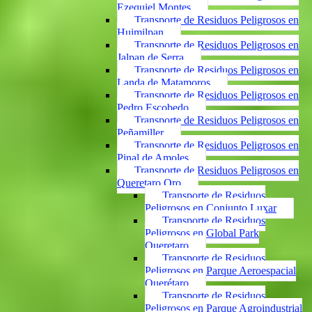
Ezequiel Montes
Transporte de Residuos Peligrosos en
Huimilpan
Transporte de Residuos Peligrosos en
Jalpan de Serra
Transporte de Residuos Peligrosos en
Landa de Matamoros
Transporte de Residuos Peligrosos en
Pedro Escobedo
Transporte de Residuos Peligrosos en
Peñamiller
Transporte de Residuos Peligrosos en
Pinal de Amoles
Transporte de Residuos Peligrosos en
Queretaro Qro
Transporte de Residuos
Peligrosos en Conjunto Luxar
Transporte de Residuos
Peligrosos en Global Park
Queretaro
Transporte de Residuos
Peligrosos en Parque Aeroespacial
Querétaro
Transporte de Residuos
Peligrosos en Parque Agroindustrial