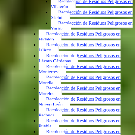
Recolección de Residuos Peligrosos en
Villagrán
Recolección de Residuos Peligrosos en
Xichú
Recolección de Residuos Peligrosos en
Yuriria
Recolección de Residuos Peligrosos en
Hidalgo
Recolección de Residuos Peligrosos en
Jalisco
Recolección de Residuos Peligrosos en
Lázaro Cárdenas
Recolección de Residuos Peligrosos en
Monterrey
Recolección de Residuos Peligrosos en
Morelia
Recolección de Residuos Peligrosos en
Morelos
Recolección de Residuos Peligrosos en
Nuevo León
Recolección de Residuos Peligrosos en
Pachuca
Recolección de Residuos Peligrosos en
Puebla
Recolección de Residuos Peligrosos en