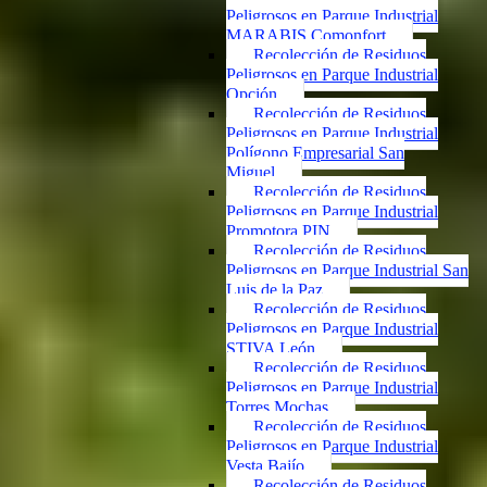
Peligrosos en Parque Industrial
MARABIS Comonfort
Recolección de Residuos
Peligrosos en Parque Industrial
Opción
Recolección de Residuos
Peligrosos en Parque Industrial
Polígono Empresarial San
Miguel
Recolección de Residuos
Peligrosos en Parque Industrial
Promotora PIN
Recolección de Residuos
Peligrosos en Parque Industrial San
Luis de la Paz
Recolección de Residuos
Peligrosos en Parque Industrial
STIVA León
Recolección de Residuos
Peligrosos en Parque Industrial
Torres Mochas
Recolección de Residuos
Peligrosos en Parque Industrial
Vesta Bajío
Recolección de Residuos