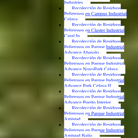
Industries
Recolección de Residuos
Peligrosos en Campus Industrial
Celaya
Recolección de Residuos
Peligrosos en Cluster Industrial
Caral In
Recolección de Residuos
Peligrosos en Parque Industrial
Advance Abasolo
Recolección de Residuos
Peligrosos en Parque Industrial
Advance NovoPark Celaya
Recolección de Residuos
Peligrosos en Parque Industrial
Advance Park Celaya II
Recolección de Residuos
Peligrosos en Parque Industrial
Advance Puerto Interior
Recolección de Residuos
Peligrosos en Parque Industrial
Amistad
Recolección de Residuos
Peligrosos en Parque Industrial
Amistad Bajío