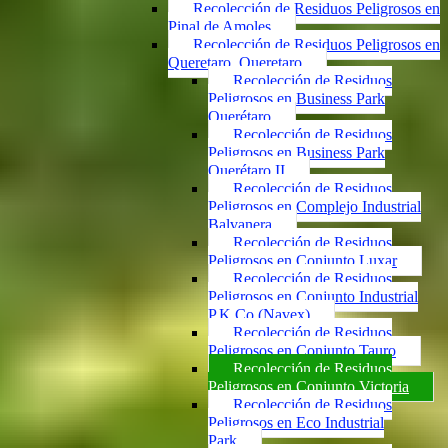
Recolección de Residuos Peligrosos en
Pinal de Amoles
Recolección de Residuos Peligrosos en
Queretaro, Queretaro
Recolección de Residuos
Peligrosos en Business Park
Querétaro
Recolección de Residuos
Peligrosos en Business Park
Querétaro II
Recolección de Residuos
Peligrosos en Complejo Industrial
Balvanera
Recolección de Residuos
Peligrosos en Conjunto Luxar
Recolección de Residuos
Peligrosos en Conjunto Industrial
P.K.Co (Navex)
Recolección de Residuos
Peligrosos en Conjunto Tauro
Recolección de Residuos
Peligrosos en Conjunto Victoria
Recolección de Residuos
Peligrosos en Eco Industrial
Park