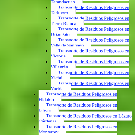
Tarandacuao
Transporte de Residuos Peligrosos en
Tarimoro
Transporte de Residuos Peligrosos en
Tierra Blanca
Transporte de Residuos Peligrosos en
Uriangato
Transporte de Residuos Peligrosos en
Valle de Santiago
Transporte de Residuos Peligrosos en
Victoria
Transporte de Residuos Peligrosos en
Villagrán
Transporte de Residuos Peligrosos en
Xichú
Transporte de Residuos Peligrosos en
Yuriria
Transporte de Residuos Peligrosos en
Hidalgo
Transporte de Residuos Peligrosos en
Jalisco
Transporte de Residuos Peligrosos en Lázaro
Cárdenas
Transporte de Residuos Peligrosos en
Monterrey