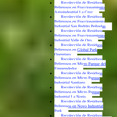
Recolección de Residuos
Peligrosos en Fraccionamiento
Agroindustrial La Cruz
Recolección de Residuos
Peligrosos en Fraccionamiento
Industrial San Pedrito Peñuelas
Recolección de Residuos
Peligrosos en Fraccionamiento
Industrial Valle de Oro
Recolección de Residuos
Peligrosos en Global Park
Queretaro
Recolección de Residuos
Peligrosos en Micro Parque del
Emprendedor
Recolección de Residuos
Peligrosos en Micro Parque
Industrial Santiago
Recolección de Residuos
Peligrosos en Micro Parque
Industrial La Noria
Recolección de Residuos
Peligrosos en Novo Industrial
Park
Recolección de Residuos