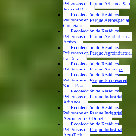
Peligrosos en Parque Advance San
Juan del Rio
Recolección de Residuos
Peligrosos en Parque Aeroespacial
Querétaro
Recolección de Residuos
Peligrosos en Parque Agroindustrial
Activa
Recolección de Residuos
Peligrosos en Parque Agroindustrial
La Cruz
Recolección de Residuos
Peligrosos en Parque Agropark
Recolección de Residuos
Peligrosos en Parque Empresarial
Santa Rosa
Recolección de Residuos
Peligrosos en Parque Industrial
Advance
Recolección de Residuos
Peligrosos en Parque Industrial
Aeropuerto O´Donell
Recolección de Residuos
Peligrosos en Parque Industrial
AeroTech