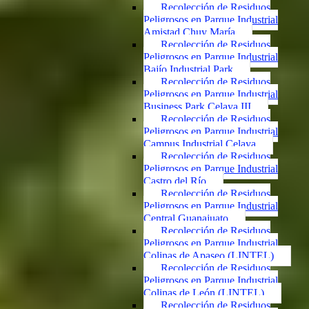
Recolección de Residuos
Peligrosos en Parque Industrial
Amistad Chuy María
Recolección de Residuos
Peligrosos en Parque Industrial
Bajío Industrial Park
Recolección de Residuos
Peligrosos en Parque Industrial
Business Park Celaya III
Recolección de Residuos
Peligrosos en Parque Industrial
Campus Industrial Celaya
Recolección de Residuos
Peligrosos en Parque Industrial
Castro del Río
Recolección de Residuos
Peligrosos en Parque Industrial
Central Guanajuato
Recolección de Residuos
Peligrosos en Parque Industrial
Colinas de Apaseo (LINTEL)
Recolección de Residuos
Peligrosos en Parque Industrial
Colinas de León (LINTEL)
Recolección de Residuos