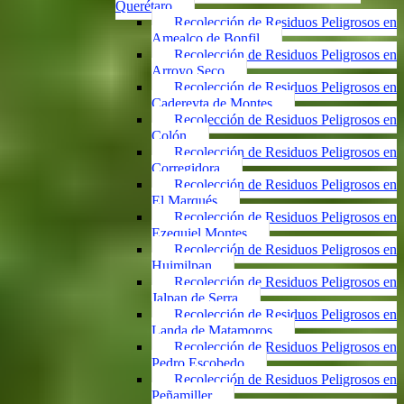
Querétaro
Recolección de Residuos Peligrosos en
Amealco de Bonfil
Recolección de Residuos Peligrosos en
Arroyo Seco
Recolección de Residuos Peligrosos en
Cadereyta de Montes
Recolección de Residuos Peligrosos en
Colón
Recolección de Residuos Peligrosos en
Corregidora
Recolección de Residuos Peligrosos en
El Marqués
Recolección de Residuos Peligrosos en
Ezequiel Montes
Recolección de Residuos Peligrosos en
Huimilpan
Recolección de Residuos Peligrosos en
Jalpan de Serra
Recolección de Residuos Peligrosos en
Landa de Matamoros
Recolección de Residuos Peligrosos en
Pedro Escobedo
Recolección de Residuos Peligrosos en
Peñamiller