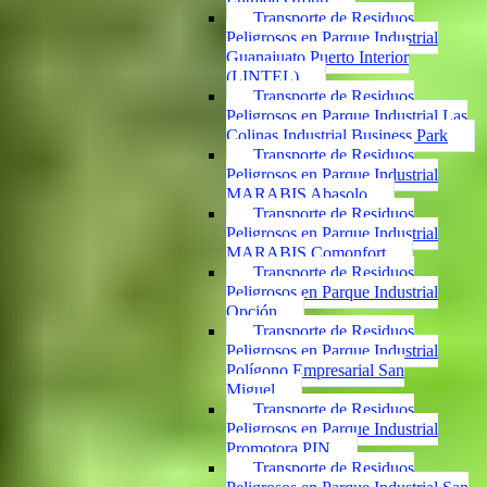
Transporte de Residuos
Peligrosos en Parque Industrial
Guanajuato Puerto Interior
(LINTEL)
Transporte de Residuos
Peligrosos en Parque Industrial Las
Colinas Industrial Business Park
Transporte de Residuos
Peligrosos en Parque Industrial
MARABIS Abasolo
Transporte de Residuos
Peligrosos en Parque Industrial
MARABIS Comonfort
Transporte de Residuos
Peligrosos en Parque Industrial
Opción
Transporte de Residuos
Peligrosos en Parque Industrial
Polígono Empresarial San
Miguel
Transporte de Residuos
Peligrosos en Parque Industrial
Promotora PIN
Transporte de Residuos