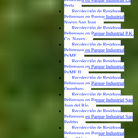
Peligrosos en Parque Industrial La
Perla
Recolección de Residuos
Peligrosos en Parque Industrial
Nuevo San Juan
Recolección de Residuos
Peligrosos en Parque Industrial P.K.
Co. Navex
Recolección de Residuos
Peligrosos en Parque Industrial
PyME
Recolección de Residuos
Peligrosos en Parque Industrial
PyME II
Recolección de Residuos
Peligrosos en Parque Industrial
Querétaro
Recolección de Residuos
Peligrosos en Parque Industrial San
Juan del Río
Recolección de Residuos
Peligrosos en Parque Industrial San
Pedrito
Recolección de Residuos
Peligrosos en Parque Industrial