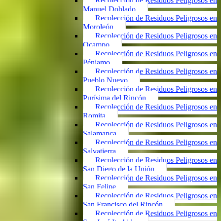
Recolección de Residuos Peligrosos en
Manuel Doblado
Recolección de Residuos Peligrosos en
Moroleón
Recolección de Residuos Peligrosos en
Ocampo
Recolección de Residuos Peligrosos en
Pénjamo
Recolección de Residuos Peligrosos en
Pueblo Nuevo
Recolección de Residuos Peligrosos en
Purísima del Rincón
Recolección de Residuos Peligrosos en
Romita
Recolección de Residuos Peligrosos en
Salamanca
Recolección de Residuos Peligrosos en
Salvatierra
Recolección de Residuos Peligrosos en
San Diego de la Unión
Recolección de Residuos Peligrosos en
San Felipe
Recolección de Residuos Peligrosos en
San Francisco del Rincón
Recolección de Residuos Peligrosos en