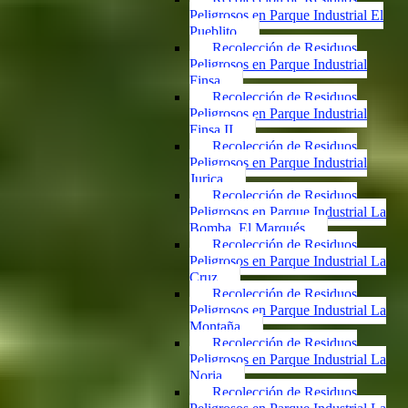
Peligrosos en Parque Industrial El
Pueblito
Recolección de Residuos
Peligrosos en Parque Industrial
Finsa
Recolección de Residuos
Peligrosos en Parque Industrial
Finsa II
Recolección de Residuos
Peligrosos en Parque Industrial
Jurica
Recolección de Residuos
Peligrosos en Parque Industrial La
Bomba, El Marqués
Recolección de Residuos
Peligrosos en Parque Industrial La
Cruz
Recolección de Residuos
Peligrosos en Parque Industrial La
Montaña
Recolección de Residuos
Peligrosos en Parque Industrial La
Noria
Recolección de Residuos