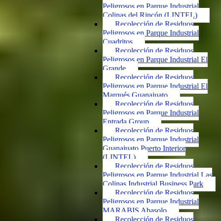
Peligrosos en Parque Industrial
Colinas del Rincón (LINTEL)
Recolección de Residuos
Peligrosos en Parque Industrial
Cuadritos
Recolección de Residuos
Peligrosos en Parque Industrial El
Grande
Recolección de Residuos
Peligrosos en Parque Industrial El
Marqués Guanajuato
Recolección de Residuos
Peligrosos en Parque Industrial
Entrada Group
Recolección de Residuos
Peligrosos en Parque Industrial
Guanajuato Puerto Interior
(LINTEL)
Recolección de Residuos
Peligrosos en Parque Industrial Las
Colinas Industrial Business Park
Recolección de Residuos
Peligrosos en Parque Industrial
MARABIS Abasolo
Recolección de Residuos