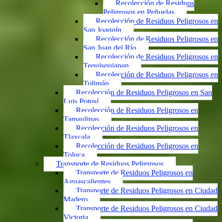
Recolección de Residuos
Peligrosos en Peñuelas
Recolección de Residuos Peligrosos en
San Joaquín
Recolección de Residuos Peligrosos en
San Juan del Río
Recolección de Residuos Peligrosos en
Tequisquiapan
Recolección de Residuos Peligrosos en
Tolimán
Recolección de Residuos Peligrosos en San
Luis Potosí
Recolección de Residuos Peligrosos en
Tamaulipas
Recolección de Residuos Peligrosos en
Tlaxcala
Recolección de Residuos Peligrosos en
Toluca
Transporte de Residuos Peligrosos
Transporte de Residuos Peligrosos en
Aguascalientes
Transporte de Residuos Peligrosos en Ciudad
Madero
Transporte de Residuos Peligrosos en Ciudad
Victoria