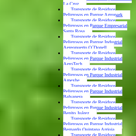
La Cruz
Transporte de Residuos
Peligrosos en Parque Agropark
Transporte de Residuos
Peligrosos en Parque Empresarial
Santa Rosa
Transporte de Residuos
Peligrosos en Parque Industrial
Aereopuerto O´Donell
Transporte de Residuos
Peligrosos en Parque Industrial
AeroTech
Transporte de Residuos
Peligrosos en Parque Industrial
Amexhe
Transporte de Residuos
Peligrosos en Parque Industrial
Balvanera
Transporte de Residuos
Peligrosos en Parque Industrial
Benito Juárez
Transporte de Residuos
Peligrosos en Parque Industrial
Bernardo Quintana Arrioja
Transporte de Residuos