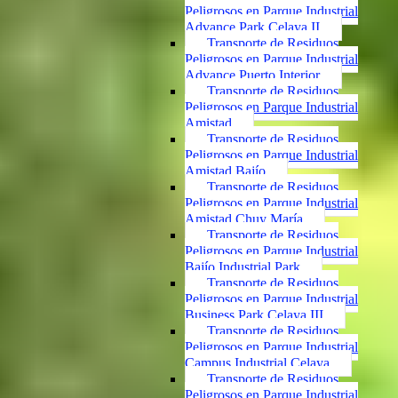
Peligrosos en Parque Industrial
Advance Park Celaya II
Transporte de Residuos
Peligrosos en Parque Industrial
Advance Puerto Interior
Transporte de Residuos
Peligrosos en Parque Industrial
Amistad
Transporte de Residuos
Peligrosos en Parque Industrial
Amistad Bajío
Transporte de Residuos
Peligrosos en Parque Industrial
Amistad Chuy María
Transporte de Residuos
Peligrosos en Parque Industrial
Bajío Industrial Park
Transporte de Residuos
Peligrosos en Parque Industrial
Business Park Celaya III
Transporte de Residuos
Peligrosos en Parque Industrial
Campus Industrial Celaya
Transporte de Residuos
Peligrosos en Parque Industrial