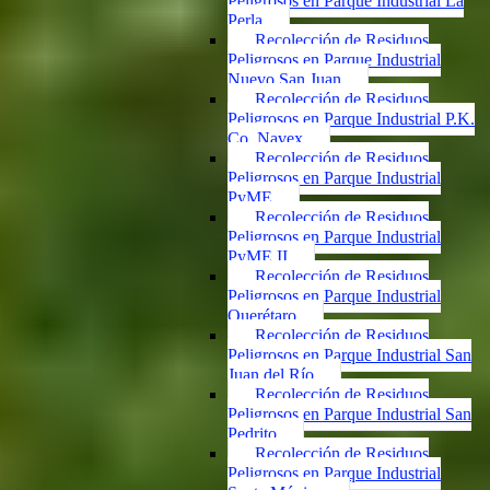
Peligrosos en Parque Industrial La
Perla
Recolección de Residuos
Peligrosos en Parque Industrial
Nuevo San Juan
Recolección de Residuos
Peligrosos en Parque Industrial P.K.
Co. Navex
Recolección de Residuos
Peligrosos en Parque Industrial
PyME
Recolección de Residuos
Peligrosos en Parque Industrial
PyME II
Recolección de Residuos
Peligrosos en Parque Industrial
Querétaro
Recolección de Residuos
Peligrosos en Parque Industrial San
Juan del Río
Recolección de Residuos
Peligrosos en Parque Industrial San
Pedrito
Recolección de Residuos
Peligrosos en Parque Industrial