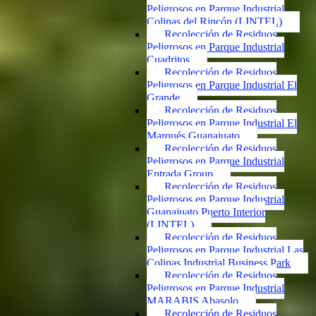
Peligrosos en Parque Industrial
Colinas del Rincón (LINTEL)
Recolección de Residuos
Peligrosos en Parque Industrial
Cuadritos
Recolección de Residuos
Peligrosos en Parque Industrial El
Grande
Recolección de Residuos
Peligrosos en Parque Industrial El
Marqués Guanajuato
Recolección de Residuos
Peligrosos en Parque Industrial
Entrada Group
Recolección de Residuos
Peligrosos en Parque Industrial
Guanajuato Puerto Interior
(LINTEL)
Recolección de Residuos
Peligrosos en Parque Industrial Las
Colinas Industrial Business Park
Recolección de Residuos
Peligrosos en Parque Industrial
MARABIS Abasolo
Recolección de Residuos