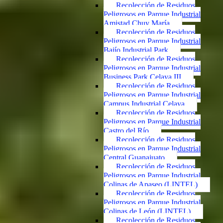
Recolección de Residuos
Peligrosos en Parque Industrial
Amistad Chuy María
Recolección de Residuos
Peligrosos en Parque Industrial
Bajío Industrial Park
Recolección de Residuos
Peligrosos en Parque Industrial
Business Park Celaya III
Recolección de Residuos
Peligrosos en Parque Industrial
Campus Industrial Celaya
Recolección de Residuos
Peligrosos en Parque Industrial
Castro del Río
Recolección de Residuos
Peligrosos en Parque Industrial
Central Guanajuato
Recolección de Residuos
Peligrosos en Parque Industrial
Colinas de Apaseo (LINTEL)
Recolección de Residuos
Peligrosos en Parque Industrial
Colinas de León (LINTEL)
Recolección de Residuos