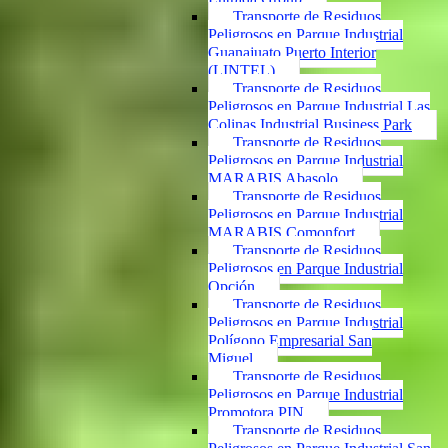
Transporte de Residuos
Peligrosos en Parque Industrial
Guanajuato Puerto Interior
(LINTEL)
Transporte de Residuos
Peligrosos en Parque Industrial Las
Colinas Industrial Business Park
Transporte de Residuos
Peligrosos en Parque Industrial
MARABIS Abasolo
Transporte de Residuos
Peligrosos en Parque Industrial
MARABIS Comonfort
Transporte de Residuos
Peligrosos en Parque Industrial
Opción
Transporte de Residuos
Peligrosos en Parque Industrial
Polígono Empresarial San
Miguel
Transporte de Residuos
Peligrosos en Parque Industrial
Promotora PIN
Transporte de Residuos