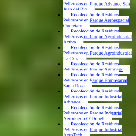
Peligrosos en Parque Advance San
Juan del Rio
Recolección de Residuos
Peligrosos en Parque Aeroespacial
Querétaro
Recolección de Residuos
Peligrosos en Parque Agroindustrial
Activa
Recolección de Residuos
Peligrosos en Parque Agroindustrial
La Cruz
Recolección de Residuos
Peligrosos en Parque Agropark
Recolección de Residuos
Peligrosos en Parque Empresarial
Santa Rosa
Recolección de Residuos
Peligrosos en Parque Industrial
Advance
Recolección de Residuos
Peligrosos en Parque Industrial
Aeropuerto O´Donell
Recolección de Residuos
Peligrosos en Parque Industrial
AeroTech