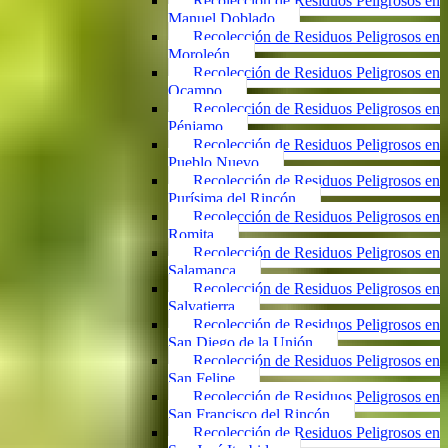
Recolección de Residuos Peligrosos en
Manuel Doblado
Recolección de Residuos Peligrosos en
Moroleón
Recolección de Residuos Peligrosos en
Ocampo
Recolección de Residuos Peligrosos en
Pénjamo
Recolección de Residuos Peligrosos en
Pueblo Nuevo
Recolección de Residuos Peligrosos en
Purísima del Rincón
Recolección de Residuos Peligrosos en
Romita
Recolección de Residuos Peligrosos en
Salamanca
Recolección de Residuos Peligrosos en
Salvatierra
Recolección de Residuos Peligrosos en
San Diego de la Unión
Recolección de Residuos Peligrosos en
San Felipe
Recolección de Residuos Peligrosos en
San Francisco del Rincón
Recolección de Residuos Peligrosos en