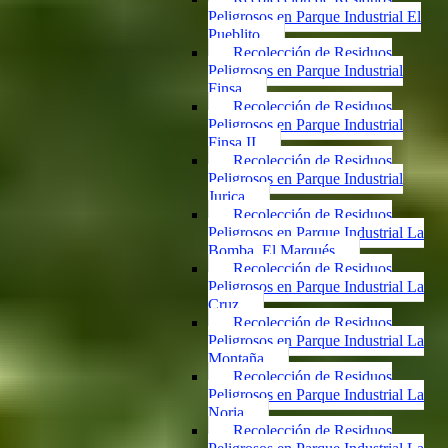
Peligrosos en Parque Industrial El
Pueblito
Recolección de Residuos
Peligrosos en Parque Industrial
Finsa
Recolección de Residuos
Peligrosos en Parque Industrial
Finsa II
Recolección de Residuos
Peligrosos en Parque Industrial
Jurica
Recolección de Residuos
Peligrosos en Parque Industrial La
Bomba, El Marqués
Recolección de Residuos
Peligrosos en Parque Industrial La
Cruz
Recolección de Residuos
Peligrosos en Parque Industrial La
Montaña
Recolección de Residuos
Peligrosos en Parque Industrial La
Noria
Recolección de Residuos