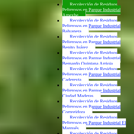
Recolección de Residuos
Peligrosos en Parque Industrial
Amexhe
Recolección de Residuos
Peligrosos en Parque Industrial
Balvanera
Recolección de Residuos
Peligrosos en Parque Industrial
Benito Juárez
Recolección de Residuos
Peligrosos en Parque Industrial
Bernardo Quintana Arrioja
Recolección de Residuos
Peligrosos en Parque Industrial
Cadereyta
Recolección de Residuos
Peligrosos en Parque Industrial
Ciudad Maderas
Recolección de Residuos
Peligrosos en Parque Industrial
Corregidora
Recolección de Residuos
Peligrosos en Parque Industrial El
Marqués
Recolección de Residuos