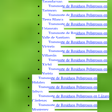
Tarandacuao
Transporte de Residuos Peligrosos en
Tarimoro
Transporte de Residuos Peligrosos en
Tierra Blanca
Transporte de Residuos Peligrosos en
Uriangato
Transporte de Residuos Peligrosos en
Valle de Santiago
Transporte de Residuos Peligrosos en
Victoria
Transporte de Residuos Peligrosos en
Villagrán
Transporte de Residuos Peligrosos en
Xichú
Transporte de Residuos Peligrosos en
Yuriria
Transporte de Residuos Peligrosos en
Hidalgo
Transporte de Residuos Peligrosos en
Jalisco
Transporte de Residuos Peligrosos en Lázaro
Cárdenas
Transporte de Residuos Peligrosos en
Monterrey