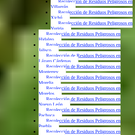
Recolección de Residuos Peligrosos en
Villagrán
Recolección de Residuos Peligrosos en
Xichú
Recolección de Residuos Peligrosos en
Yuriria
Recolección de Residuos Peligrosos en
Hidalgo
Recolección de Residuos Peligrosos en
Jalisco
Recolección de Residuos Peligrosos en
Lázaro Cárdenas
Recolección de Residuos Peligrosos en
Monterrey
Recolección de Residuos Peligrosos en
Morelia
Recolección de Residuos Peligrosos en
Morelos
Recolección de Residuos Peligrosos en
Nuevo León
Recolección de Residuos Peligrosos en
Pachuca
Recolección de Residuos Peligrosos en
Puebla
Recolección de Residuos Peligrosos en