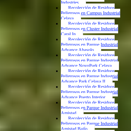
Industries
Recolección de Residuos
Peligrosos en Campus Industrial
Celaya
Recolección de Residuos
Peligrosos en Cluster Industrial
Caral In
Recolección de Residuos
Peligrosos en Parque Industrial
Advance Abasolo
Recolección de Residuos
Peligrosos en Parque Industrial
Advance NovoPark Celaya
Recolección de Residuos
Peligrosos en Parque Industrial
Advance Park Celaya II
Recolección de Residuos
Peligrosos en Parque Industrial
Advance Puerto Interior
Recolección de Residuos
Peligrosos en Parque Industrial
Amistad
Recolección de Residuos
Peligrosos en Parque Industrial
Amistad Bajío