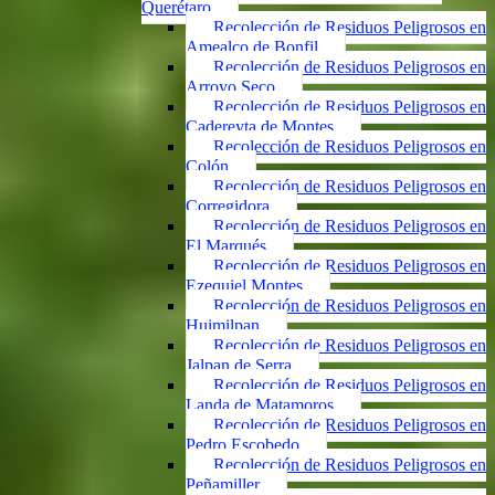
Querétaro
Recolección de Residuos Peligrosos en
Amealco de Bonfil
Recolección de Residuos Peligrosos en
Arroyo Seco
Recolección de Residuos Peligrosos en
Cadereyta de Montes
Recolección de Residuos Peligrosos en
Colón
Recolección de Residuos Peligrosos en
Corregidora
Recolección de Residuos Peligrosos en
El Marqués
Recolección de Residuos Peligrosos en
Ezequiel Montes
Recolección de Residuos Peligrosos en
Huimilpan
Recolección de Residuos Peligrosos en
Jalpan de Serra
Recolección de Residuos Peligrosos en
Landa de Matamoros
Recolección de Residuos Peligrosos en
Pedro Escobedo
Recolección de Residuos Peligrosos en
Peñamiller