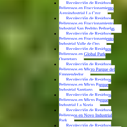
Recolección de Residuos
Peligrosos en Fraccionamiento
Agroindustrial La Cruz
Recolección de Residuos
Peligrosos en Fraccionamiento
Industrial San Pedrito Peñuelas
Recolección de Residuos
Peligrosos en Fraccionamiento
Industrial Valle de Oro
Recolección de Residuos
Peligrosos en Global Park
Queretaro
Recolección de Residuos
Peligrosos en Micro Parque del
Emprendedor
Recolección de Residuos
Peligrosos en Micro Parque
Industrial Santiago
Recolección de Residuos
Peligrosos en Micro Parque
Industrial La Noria
Recolección de Residuos
Peligrosos en Novo Industrial
Park
Recolección de Residuos