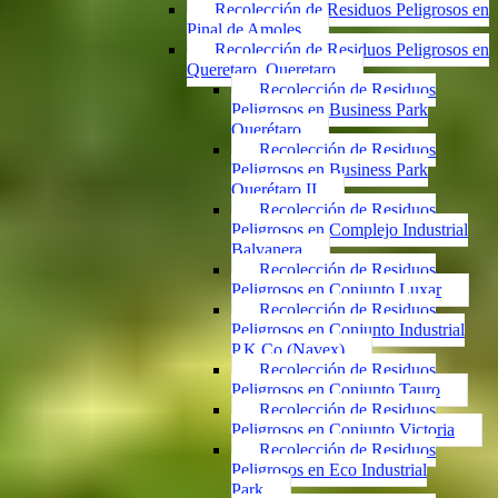
Recolección de Residuos Peligrosos en
Pinal de Amoles
Recolección de Residuos Peligrosos en
Queretaro, Queretaro
Recolección de Residuos
Peligrosos en Business Park
Querétaro
Recolección de Residuos
Peligrosos en Business Park
Querétaro II
Recolección de Residuos
Peligrosos en Complejo Industrial
Balvanera
Recolección de Residuos
Peligrosos en Conjunto Luxar
Recolección de Residuos
Peligrosos en Conjunto Industrial
P.K.Co (Navex)
Recolección de Residuos
Peligrosos en Conjunto Tauro
Recolección de Residuos
Peligrosos en Conjunto Victoria
Recolección de Residuos
Peligrosos en Eco Industrial
Park