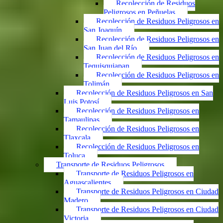
Recolección de Residuos
Peligrosos en Peñuelas
Recolección de Residuos Peligrosos en
San Joaquín
Recolección de Residuos Peligrosos en
San Juan del Río
Recolección de Residuos Peligrosos en
Tequisquiapan
Recolección de Residuos Peligrosos en
Tolimán
Recolección de Residuos Peligrosos en San
Luis Potosí
Recolección de Residuos Peligrosos en
Tamaulipas
Recolección de Residuos Peligrosos en
Tlaxcala
Recolección de Residuos Peligrosos en
Toluca
Transporte de Residuos Peligrosos
Transporte de Residuos Peligrosos en
Aguascalientes
Transporte de Residuos Peligrosos en Ciudad
Madero
Transporte de Residuos Peligrosos en Ciudad
Victoria