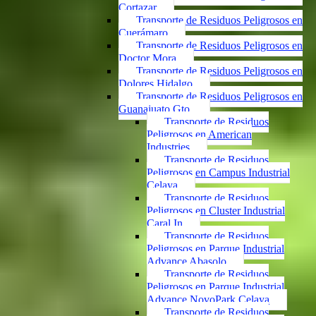
Cortazar
Transporte de Residuos Peligrosos en
Cuerámaro
Transporte de Residuos Peligrosos en
Doctor Mora
Transporte de Residuos Peligrosos en
Dolores Hidalgo
Transporte de Residuos Peligrosos en
Guanajuato Gto.
Transporte de Residuos
Peligrosos en American
Industries
Transporte de Residuos
Peligrosos en Campus Industrial
Celaya
Transporte de Residuos
Peligrosos en Cluster Industrial
Caral In
Transporte de Residuos
Peligrosos en Parque Industrial
Advance Abasolo
Transporte de Residuos
Peligrosos en Parque Industrial
Advance NovoPark Celaya
Transporte de Residuos