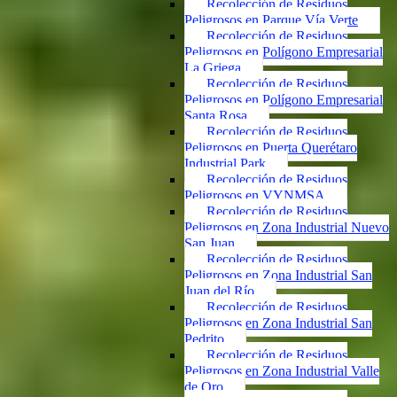
Recolección de Residuos
Peligrosos en Parque Vía Verte
Recolección de Residuos
Peligrosos en Polígono Empresarial
La Griega
Recolección de Residuos
Peligrosos en Polígono Empresarial
Santa Rosa
Recolección de Residuos
Peligrosos en Puerta Querétaro
Industrial Park
Recolección de Residuos
Peligrosos en VYNMSA
Recolección de Residuos
Peligrosos en Zona Industrial Nuevo
San Juan
Recolección de Residuos
Peligrosos en Zona Industrial San
Juan del Río
Recolección de Residuos
Peligrosos en Zona Industrial San
Pedrito
Recolección de Residuos
Peligrosos en Zona Industrial Valle
de Oro