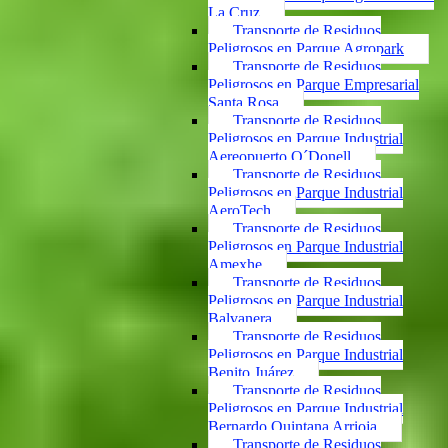
La Cruz
Transporte de Residuos
Peligrosos en Parque Agropark
Transporte de Residuos
Peligrosos en Parque Empresarial
Santa Rosa
Transporte de Residuos
Peligrosos en Parque Industrial
Aereopuerto O´Donell
Transporte de Residuos
Peligrosos en Parque Industrial
AeroTech
Transporte de Residuos
Peligrosos en Parque Industrial
Amexhe
Transporte de Residuos
Peligrosos en Parque Industrial
Balvanera
Transporte de Residuos
Peligrosos en Parque Industrial
Benito Juárez
Transporte de Residuos
Peligrosos en Parque Industrial
Bernardo Quintana Arrioja
Transporte de Residuos