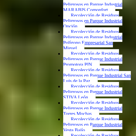
Peligrosos en Parque Industrial
MARABIS Comonfort
Recolección de Residuos
Peligrosos en Parque Industrial
Opción
Recolección de Residuos
Peligrosos en Parque Industrial
Polígono Empresarial San
Miguel
Recolección de Residuos
Peligrosos en Parque Industrial
Promotora PIN
Recolección de Residuos
Peligrosos en Parque Industrial San
Luis de la Paz
Recolección de Residuos
Peligrosos en Parque Industrial
STIVA León
Recolección de Residuos
Peligrosos en Parque Industrial
Torres Mochas
Recolección de Residuos
Peligrosos en Parque Industrial
Vesta Bajío
Recolección de Residuos