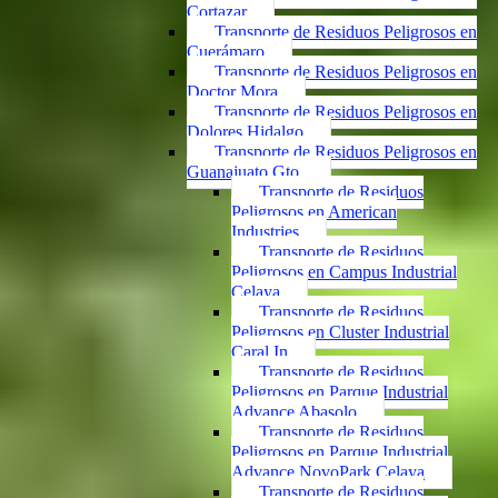
Cortazar
Transporte de Residuos Peligrosos en
Cuerámaro
Transporte de Residuos Peligrosos en
Doctor Mora
Transporte de Residuos Peligrosos en
Dolores Hidalgo
Transporte de Residuos Peligrosos en
Guanajuato Gto.
Transporte de Residuos
Peligrosos en American
Industries
Transporte de Residuos
Peligrosos en Campus Industrial
Celaya
Transporte de Residuos
Peligrosos en Cluster Industrial
Caral In
Transporte de Residuos
Peligrosos en Parque Industrial
Advance Abasolo
Transporte de Residuos
Peligrosos en Parque Industrial
Advance NovoPark Celaya
Transporte de Residuos