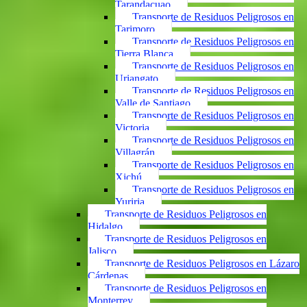
Tarandacuao
Transporte de Residuos Peligrosos en
Tarimoro
Transporte de Residuos Peligrosos en
Tierra Blanca
Transporte de Residuos Peligrosos en
Uriangato
Transporte de Residuos Peligrosos en
Valle de Santiago
Transporte de Residuos Peligrosos en
Victoria
Transporte de Residuos Peligrosos en
Villagrán
Transporte de Residuos Peligrosos en
Xichú
Transporte de Residuos Peligrosos en
Yuriria
Transporte de Residuos Peligrosos en
Hidalgo
Transporte de Residuos Peligrosos en
Jalisco
Transporte de Residuos Peligrosos en Lázaro
Cárdenas
Transporte de Residuos Peligrosos en
Monterrey