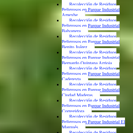
Recolección de Residuos
Peligrosos en Parque Industrial
Amexhe
Recolección de Residuos
Peligrosos en Parque Industrial
Balvanera
Recolección de Residuos
Peligrosos en Parque Industrial
Benito Juárez
Recolección de Residuos
Peligrosos en Parque Industrial
Bernardo Quintana Arrioja
Recolección de Residuos
Peligrosos en Parque Industrial
Cadereyta
Recolección de Residuos
Peligrosos en Parque Industrial
Ciudad Maderas
Recolección de Residuos
Peligrosos en Parque Industrial
Corregidora
Recolección de Residuos
Peligrosos en Parque Industrial El
Marqués
Recolección de Residuos