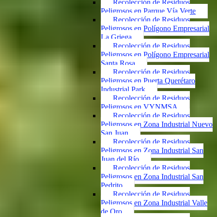
Recolección de Residuos
Peligrosos en Parque Vía Verte
Recolección de Residuos
Peligrosos en Polígono Empresarial
La Griega
Recolección de Residuos
Peligrosos en Polígono Empresarial
Santa Rosa
Recolección de Residuos
Peligrosos en Puerta Querétaro
Industrial Park
Recolección de Residuos
Peligrosos en VYNMSA
Recolección de Residuos
Peligrosos en Zona Industrial Nuevo
San Juan
Recolección de Residuos
Peligrosos en Zona Industrial San
Juan del Río
Recolección de Residuos
Peligrosos en Zona Industrial San
Pedrito
Recolección de Residuos
Peligrosos en Zona Industrial Valle
de Oro