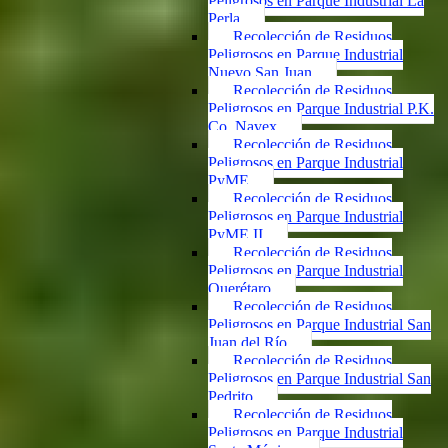
Peligrosos en Parque Industrial La
Perla
Recolección de Residuos
Peligrosos en Parque Industrial
Nuevo San Juan
Recolección de Residuos
Peligrosos en Parque Industrial P.K.
Co. Navex
Recolección de Residuos
Peligrosos en Parque Industrial
PyME
Recolección de Residuos
Peligrosos en Parque Industrial
PyME II
Recolección de Residuos
Peligrosos en Parque Industrial
Querétaro
Recolección de Residuos
Peligrosos en Parque Industrial San
Juan del Río
Recolección de Residuos
Peligrosos en Parque Industrial San
Pedrito
Recolección de Residuos
Peligrosos en Parque Industrial