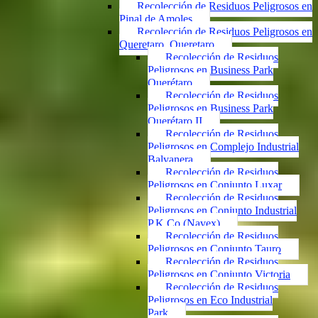
Recolección de Residuos Peligrosos en
Pinal de Amoles
Recolección de Residuos Peligrosos en
Queretaro, Queretaro
Recolección de Residuos
Peligrosos en Business Park
Querétaro
Recolección de Residuos
Peligrosos en Business Park
Querétaro II
Recolección de Residuos
Peligrosos en Complejo Industrial
Balvanera
Recolección de Residuos
Peligrosos en Conjunto Luxar
Recolección de Residuos
Peligrosos en Conjunto Industrial
P.K.Co (Navex)
Recolección de Residuos
Peligrosos en Conjunto Tauro
Recolección de Residuos
Peligrosos en Conjunto Victoria
Recolección de Residuos
Peligrosos en Eco Industrial
Park