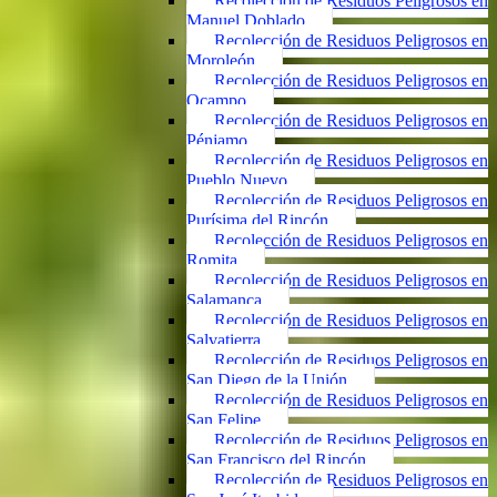
Recolección de Residuos Peligrosos en
Manuel Doblado
Recolección de Residuos Peligrosos en
Moroleón
Recolección de Residuos Peligrosos en
Ocampo
Recolección de Residuos Peligrosos en
Pénjamo
Recolección de Residuos Peligrosos en
Pueblo Nuevo
Recolección de Residuos Peligrosos en
Purísima del Rincón
Recolección de Residuos Peligrosos en
Romita
Recolección de Residuos Peligrosos en
Salamanca
Recolección de Residuos Peligrosos en
Salvatierra
Recolección de Residuos Peligrosos en
San Diego de la Unión
Recolección de Residuos Peligrosos en
San Felipe
Recolección de Residuos Peligrosos en
San Francisco del Rincón
Recolección de Residuos Peligrosos en