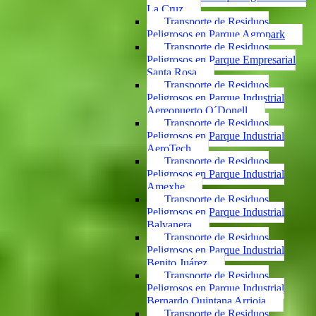
La Cruz
Transporte de Residuos
Peligrosos en Parque Agropark
Transporte de Residuos
Peligrosos en Parque Empresarial
Santa Rosa
Transporte de Residuos
Peligrosos en Parque Industrial
Aereopuerto O´Donell
Transporte de Residuos
Peligrosos en Parque Industrial
AeroTech
Transporte de Residuos
Peligrosos en Parque Industrial
Amexhe
Transporte de Residuos
Peligrosos en Parque Industrial
Balvanera
Transporte de Residuos
Peligrosos en Parque Industrial
Benito Juárez
Transporte de Residuos
Peligrosos en Parque Industrial
Bernardo Quintana Arrioja
Transporte de Residuos