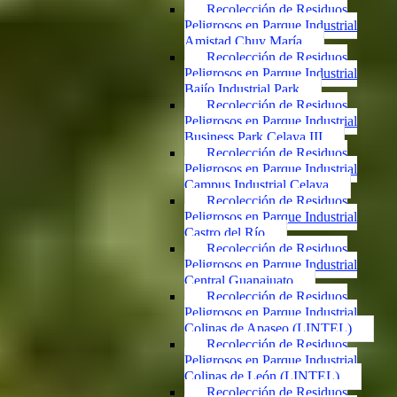
Recolección de Residuos
Peligrosos en Parque Industrial
Amistad Chuy María
Recolección de Residuos
Peligrosos en Parque Industrial
Bajío Industrial Park
Recolección de Residuos
Peligrosos en Parque Industrial
Business Park Celaya III
Recolección de Residuos
Peligrosos en Parque Industrial
Campus Industrial Celaya
Recolección de Residuos
Peligrosos en Parque Industrial
Castro del Río
Recolección de Residuos
Peligrosos en Parque Industrial
Central Guanajuato
Recolección de Residuos
Peligrosos en Parque Industrial
Colinas de Apaseo (LINTEL)
Recolección de Residuos
Peligrosos en Parque Industrial
Colinas de León (LINTEL)
Recolección de Residuos