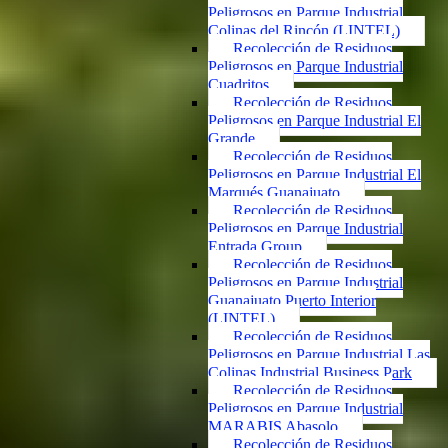
Peligrosos en Parque Industrial
Colinas del Rincón (LINTEL)
Recolección de Residuos
Peligrosos en Parque Industrial
Cuadritos
Recolección de Residuos
Peligrosos en Parque Industrial El
Grande
Recolección de Residuos
Peligrosos en Parque Industrial El
Marqués Guanajuato
Recolección de Residuos
Peligrosos en Parque Industrial
Entrada Group
Recolección de Residuos
Peligrosos en Parque Industrial
Guanajuato Puerto Interior
(LINTEL)
Recolección de Residuos
Peligrosos en Parque Industrial Las
Colinas Industrial Business Park
Recolección de Residuos
Peligrosos en Parque Industrial
MARABIS Abasolo
Recolección de Residuos