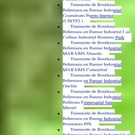
Transporte de Residuos
Peligrosos en Parque Industrial
Guanajuato Puerto Interior
(LINTEL)
Transporte de Residuos
Peligrosos en Parque Industrial Las
Colinas Industrial Business Park
Transporte de Residuos
Peligrosos en Parque Industrial
MARABIS Abasolo
Transporte de Residuos
Peligrosos en Parque Industrial
MARABIS Comonfort
Transporte de Residuos
Peligrosos en Parque Industrial
Opción
Transporte de Residuos
Peligrosos en Parque Industrial
Polígono Empresarial San
Miguel
Transporte de Residuos
Peligrosos en Parque Industrial
Promotora PIN
Transporte de Residuos