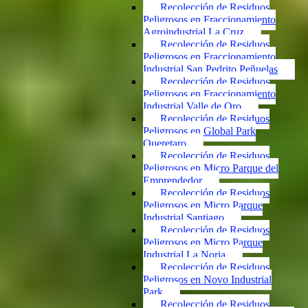
Recolección de Residuos
Peligrosos en Fraccionamiento
Agroindustrial La Cruz
Recolección de Residuos
Peligrosos en Fraccionamiento
Industrial San Pedrito Peñuelas
Recolección de Residuos
Peligrosos en Fraccionamiento
Industrial Valle de Oro
Recolección de Residuos
Peligrosos en Global Park
Queretaro
Recolección de Residuos
Peligrosos en Micro Parque del
Emprendedor
Recolección de Residuos
Peligrosos en Micro Parque
Industrial Santiago
Recolección de Residuos
Peligrosos en Micro Parque
Industrial La Noria
Recolección de Residuos
Peligrosos en Novo Industrial
Park
Recolección de Residuos