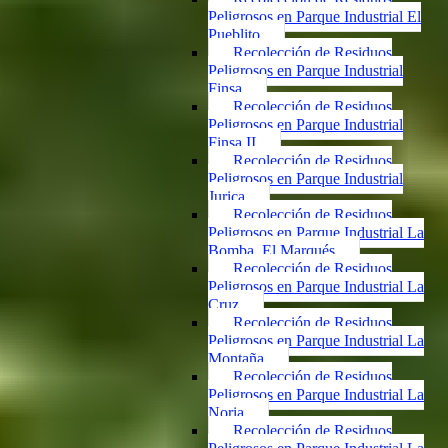
Peligrosos en Parque Industrial El
Pueblito
Recolección de Residuos
Peligrosos en Parque Industrial
Finsa
Recolección de Residuos
Peligrosos en Parque Industrial
Finsa II
Recolección de Residuos
Peligrosos en Parque Industrial
Jurica
Recolección de Residuos
Peligrosos en Parque Industrial La
Bomba, El Marqués
Recolección de Residuos
Peligrosos en Parque Industrial La
Cruz
Recolección de Residuos
Peligrosos en Parque Industrial La
Montaña
Recolección de Residuos
Peligrosos en Parque Industrial La
Noria
Recolección de Residuos