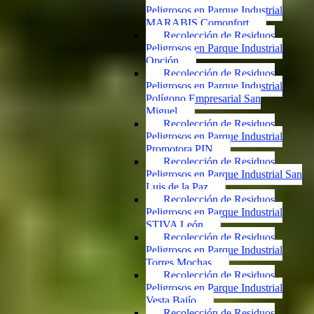
Peligrosos en Parque Industrial
MARABIS Comonfort
Recolección de Residuos
Peligrosos en Parque Industrial
Opción
Recolección de Residuos
Peligrosos en Parque Industrial
Polígono Empresarial San
Miguel
Recolección de Residuos
Peligrosos en Parque Industrial
Promotora PIN
Recolección de Residuos
Peligrosos en Parque Industrial San
Luis de la Paz
Recolección de Residuos
Peligrosos en Parque Industrial
STIVA León
Recolección de Residuos
Peligrosos en Parque Industrial
Torres Mochas
Recolección de Residuos
Peligrosos en Parque Industrial
Vesta Bajío
Recolección de Residuos