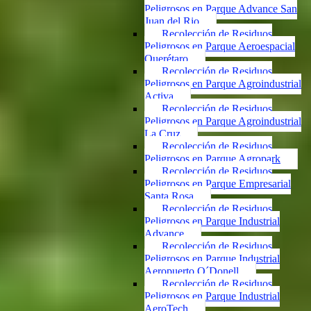
Peligrosos en Parque Advance San
Juan del Rio
Recolección de Residuos
Peligrosos en Parque Aeroespacial
Querétaro
Recolección de Residuos
Peligrosos en Parque Agroindustrial
Activa
Recolección de Residuos
Peligrosos en Parque Agroindustrial
La Cruz
Recolección de Residuos
Peligrosos en Parque Agropark
Recolección de Residuos
Peligrosos en Parque Empresarial
Santa Rosa
Recolección de Residuos
Peligrosos en Parque Industrial
Advance
Recolección de Residuos
Peligrosos en Parque Industrial
Aeropuerto O´Donell
Recolección de Residuos
Peligrosos en Parque Industrial
AeroTech