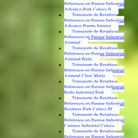
Peligrosos en Parque Industrial
Advance Park Celaya II
Transporte de Residuos
Peligrosos en Parque Industrial
Advance Puerto Interior
Transporte de Residuos
Peligrosos en Parque Industrial
Amistad
Transporte de Residuos
Peligrosos en Parque Industrial
Amistad Bajío
Transporte de Residuos
Peligrosos en Parque Industrial
Amistad Chuy María
Transporte de Residuos
Peligrosos en Parque Industrial
Bajío Industrial Park
Transporte de Residuos
Peligrosos en Parque Industrial
Business Park Celaya III
Transporte de Residuos
Peligrosos en Parque Industrial
Campus Industrial Celaya
Transporte de Residuos
Peligrosos en Parque Industrial