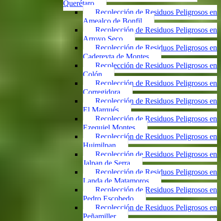
Querétaro
Recolección de Residuos Peligrosos en
Amealco de Bonfil
Recolección de Residuos Peligrosos en
Arroyo Seco
Recolección de Residuos Peligrosos en
Cadereyta de Montes
Recolección de Residuos Peligrosos en
Colón
Recolección de Residuos Peligrosos en
Corregidora
Recolección de Residuos Peligrosos en
El Marqués
Recolección de Residuos Peligrosos en
Ezequiel Montes
Recolección de Residuos Peligrosos en
Huimilpan
Recolección de Residuos Peligrosos en
Jalpan de Serra
Recolección de Residuos Peligrosos en
Landa de Matamoros
Recolección de Residuos Peligrosos en
Pedro Escobedo
Recolección de Residuos Peligrosos en
Peñamiller