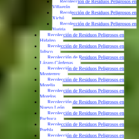
Recolección de Residuos Peligrosos en
Villagrán
Recolección de Residuos Peligrosos en
Xichú
Recolección de Residuos Peligrosos en
Yuriria
Recolección de Residuos Peligrosos en
Hidalgo
Recolección de Residuos Peligrosos en
Jalisco
Recolección de Residuos Peligrosos en
Lázaro Cárdenas
Recolección de Residuos Peligrosos en
Monterrey
Recolección de Residuos Peligrosos en
Morelia
Recolección de Residuos Peligrosos en
Morelos
Recolección de Residuos Peligrosos en
Nuevo León
Recolección de Residuos Peligrosos en
Pachuca
Recolección de Residuos Peligrosos en
Puebla
Recolección de Residuos Peligrosos en