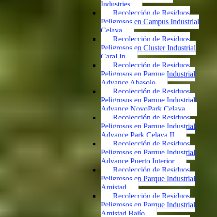
Industries
Recolección de Residuos
Peligrosos en Campus Industrial
Celaya
Recolección de Residuos
Peligrosos en Cluster Industrial
Caral In
Recolección de Residuos
Peligrosos en Parque Industrial
Advance Abasolo
Recolección de Residuos
Peligrosos en Parque Industrial
Advance NovoPark Celaya
Recolección de Residuos
Peligrosos en Parque Industrial
Advance Park Celaya II
Recolección de Residuos
Peligrosos en Parque Industrial
Advance Puerto Interior
Recolección de Residuos
Peligrosos en Parque Industrial
Amistad
Recolección de Residuos
Peligrosos en Parque Industrial
Amistad Bajío