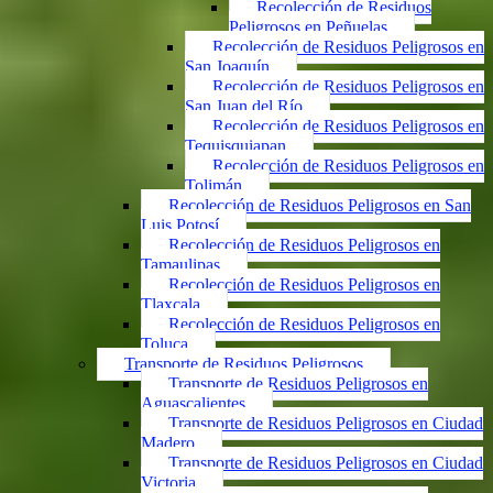
Recolección de Residuos
Peligrosos en Peñuelas
Recolección de Residuos Peligrosos en
San Joaquín
Recolección de Residuos Peligrosos en
San Juan del Río
Recolección de Residuos Peligrosos en
Tequisquiapan
Recolección de Residuos Peligrosos en
Tolimán
Recolección de Residuos Peligrosos en San
Luis Potosí
Recolección de Residuos Peligrosos en
Tamaulipas
Recolección de Residuos Peligrosos en
Tlaxcala
Recolección de Residuos Peligrosos en
Toluca
Transporte de Residuos Peligrosos
Transporte de Residuos Peligrosos en
Aguascalientes
Transporte de Residuos Peligrosos en Ciudad
Madero
Transporte de Residuos Peligrosos en Ciudad
Victoria