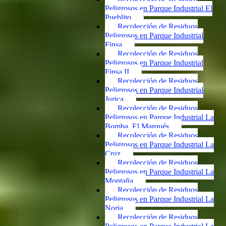
Peligrosos en Parque Industrial El
Pueblito
Recolección de Residuos
Peligrosos en Parque Industrial
Finsa
Recolección de Residuos
Peligrosos en Parque Industrial
Finsa II
Recolección de Residuos
Peligrosos en Parque Industrial
Jurica
Recolección de Residuos
Peligrosos en Parque Industrial La
Bomba, El Marqués
Recolección de Residuos
Peligrosos en Parque Industrial La
Cruz
Recolección de Residuos
Peligrosos en Parque Industrial La
Montaña
Recolección de Residuos
Peligrosos en Parque Industrial La
Noria
Recolección de Residuos