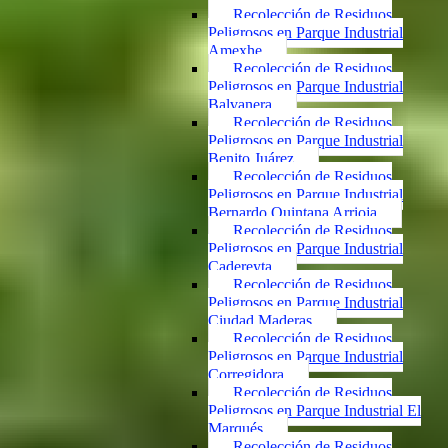
Recolección de Residuos
Peligrosos en Parque Industrial
Amexhe
Recolección de Residuos
Peligrosos en Parque Industrial
Balvanera
Recolección de Residuos
Peligrosos en Parque Industrial
Benito Juárez
Recolección de Residuos
Peligrosos en Parque Industrial
Bernardo Quintana Arrioja
Recolección de Residuos
Peligrosos en Parque Industrial
Cadereyta
Recolección de Residuos
Peligrosos en Parque Industrial
Ciudad Maderas
Recolección de Residuos
Peligrosos en Parque Industrial
Corregidora
Recolección de Residuos
Peligrosos en Parque Industrial El
Marqués
Recolección de Residuos