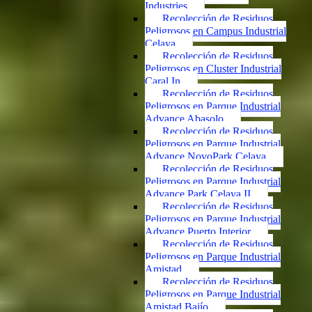
Industries
Recolección de Residuos
Peligrosos en Campus Industrial
Celaya
Recolección de Residuos
Peligrosos en Cluster Industrial
Caral In
Recolección de Residuos
Peligrosos en Parque Industrial
Advance Abasolo
Recolección de Residuos
Peligrosos en Parque Industrial
Advance NovoPark Celaya
Recolección de Residuos
Peligrosos en Parque Industrial
Advance Park Celaya II
Recolección de Residuos
Peligrosos en Parque Industrial
Advance Puerto Interior
Recolección de Residuos
Peligrosos en Parque Industrial
Amistad
Recolección de Residuos
Peligrosos en Parque Industrial
Amistad Bajío