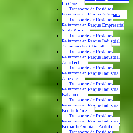
La Cruz
Transporte de Residuos
Peligrosos en Parque Agropark
Transporte de Residuos
Peligrosos en Parque Empresarial
Santa Rosa
Transporte de Residuos
Peligrosos en Parque Industrial
Aereopuerto O´Donell
Transporte de Residuos
Peligrosos en Parque Industrial
AeroTech
Transporte de Residuos
Peligrosos en Parque Industrial
Amexhe
Transporte de Residuos
Peligrosos en Parque Industrial
Balvanera
Transporte de Residuos
Peligrosos en Parque Industrial
Benito Juárez
Transporte de Residuos
Peligrosos en Parque Industrial
Bernardo Quintana Arrioja
Transporte de Residuos