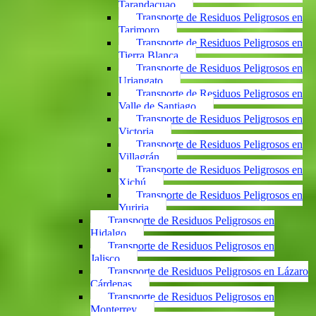
Tarandacuao
Transporte de Residuos Peligrosos en
Tarimoro
Transporte de Residuos Peligrosos en
Tierra Blanca
Transporte de Residuos Peligrosos en
Uriangato
Transporte de Residuos Peligrosos en
Valle de Santiago
Transporte de Residuos Peligrosos en
Victoria
Transporte de Residuos Peligrosos en
Villagrán
Transporte de Residuos Peligrosos en
Xichú
Transporte de Residuos Peligrosos en
Yuriria
Transporte de Residuos Peligrosos en
Hidalgo
Transporte de Residuos Peligrosos en
Jalisco
Transporte de Residuos Peligrosos en Lázaro
Cárdenas
Transporte de Residuos Peligrosos en
Monterrey