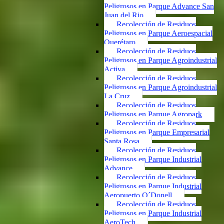
Peligrosos en Parque Advance San
Juan del Rio
Recolección de Residuos
Peligrosos en Parque Aeroespacial
Querétaro
Recolección de Residuos
Peligrosos en Parque Agroindustrial
Activa
Recolección de Residuos
Peligrosos en Parque Agroindustrial
La Cruz
Recolección de Residuos
Peligrosos en Parque Agropark
Recolección de Residuos
Peligrosos en Parque Empresarial
Santa Rosa
Recolección de Residuos
Peligrosos en Parque Industrial
Advance
Recolección de Residuos
Peligrosos en Parque Industrial
Aeropuerto O´Donell
Recolección de Residuos
Peligrosos en Parque Industrial
AeroTech