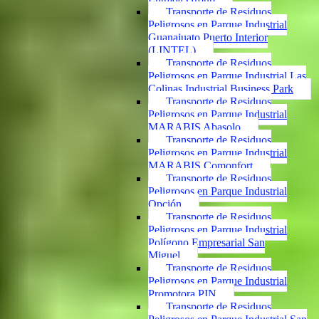
Transporte de Residuos
Peligrosos en Parque Industrial
Guanajuato Puerto Interior
(LINTEL)
Transporte de Residuos
Peligrosos en Parque Industrial Las
Colinas Industrial Business Park
Transporte de Residuos
Peligrosos en Parque Industrial
MARABIS Abasolo
Transporte de Residuos
Peligrosos en Parque Industrial
MARABIS Comonfort
Transporte de Residuos
Peligrosos en Parque Industrial
Opción
Transporte de Residuos
Peligrosos en Parque Industrial
Polígono Empresarial San
Miguel
Transporte de Residuos
Peligrosos en Parque Industrial
Promotora PIN
Transporte de Residuos