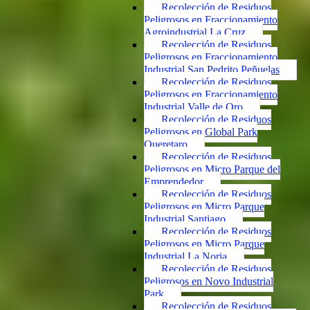
Recolección de Residuos
Peligrosos en Fraccionamiento
Agroindustrial La Cruz
Recolección de Residuos
Peligrosos en Fraccionamiento
Industrial San Pedrito Peñuelas
Recolección de Residuos
Peligrosos en Fraccionamiento
Industrial Valle de Oro
Recolección de Residuos
Peligrosos en Global Park
Queretaro
Recolección de Residuos
Peligrosos en Micro Parque del
Emprendedor
Recolección de Residuos
Peligrosos en Micro Parque
Industrial Santiago
Recolección de Residuos
Peligrosos en Micro Parque
Industrial La Noria
Recolección de Residuos
Peligrosos en Novo Industrial
Park
Recolección de Residuos