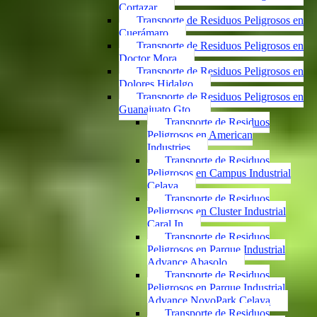
Cortazar
Transporte de Residuos Peligrosos en
Cuerámaro
Transporte de Residuos Peligrosos en
Doctor Mora
Transporte de Residuos Peligrosos en
Dolores Hidalgo
Transporte de Residuos Peligrosos en
Guanajuato Gto.
Transporte de Residuos
Peligrosos en American
Industries
Transporte de Residuos
Peligrosos en Campus Industrial
Celaya
Transporte de Residuos
Peligrosos en Cluster Industrial
Caral In
Transporte de Residuos
Peligrosos en Parque Industrial
Advance Abasolo
Transporte de Residuos
Peligrosos en Parque Industrial
Advance NovoPark Celaya
Transporte de Residuos