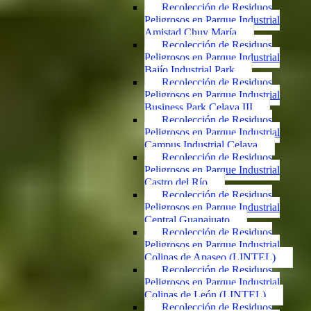
Recolección de Residuos
Peligrosos en Parque Industrial
Amistad Chuy María
Recolección de Residuos
Peligrosos en Parque Industrial
Bajío Industrial Park
Recolección de Residuos
Peligrosos en Parque Industrial
Business Park Celaya III
Recolección de Residuos
Peligrosos en Parque Industrial
Campus Industrial Celaya
Recolección de Residuos
Peligrosos en Parque Industrial
Castro del Río
Recolección de Residuos
Peligrosos en Parque Industrial
Central Guanajuato
Recolección de Residuos
Peligrosos en Parque Industrial
Colinas de Apaseo (LINTEL)
Recolección de Residuos
Peligrosos en Parque Industrial
Colinas de León (LINTEL)
Recolección de Residuos