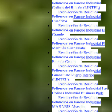
Peligrosos en Parque Industrial
Colinas del Rincón (LINTEL)
Recolección de Residuos
Peligrosos en Parque Industrial
Cuadritos
Recolección de Residuos
Peligrosos en Parque Industrial El
Grande
Recolección de Residuos
Peligrosos en Parque Industrial El
Marqués Guanajuato
Recolección de Residuos
Peligrosos en Parque Industrial
Entrada Group
Recolección de Residuos
Peligrosos en Parque Industrial
Guanajuato Puerto Interior
(LINTEL)
Recolección de Residuos
Peligrosos en Parque Industrial Las
Colinas Industrial Business Park
Recolección de Residuos
Peligrosos en Parque Industrial
MARABIS Abasolo
Recolección de Residuos