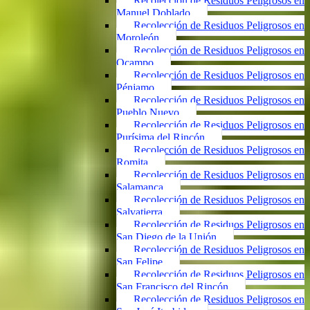
Recolección de Residuos Peligrosos en
Manuel Doblado
Recolección de Residuos Peligrosos en
Moroleón
Recolección de Residuos Peligrosos en
Ocampo
Recolección de Residuos Peligrosos en
Pénjamo
Recolección de Residuos Peligrosos en
Pueblo Nuevo
Recolección de Residuos Peligrosos en
Purísima del Rincón
Recolección de Residuos Peligrosos en
Romita
Recolección de Residuos Peligrosos en
Salamanca
Recolección de Residuos Peligrosos en
Salvatierra
Recolección de Residuos Peligrosos en
San Diego de la Unión
Recolección de Residuos Peligrosos en
San Felipe
Recolección de Residuos Peligrosos en
San Francisco del Rincón
Recolección de Residuos Peligrosos en