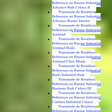
Peligrosos en Parque Industrial
Advance Park Celaya II
Transporte de Residuos
Peligrosos en Parque Industrial
Advance Puerto Interior
Transporte de Residuos
Peligrosos en Parque Industrial
Amistad
Transporte de Residuos
Peligrosos en Parque Industrial
Amistad Bajío
Transporte de Residuos
Peligrosos en Parque Industrial
Amistad Chuy María
Transporte de Residuos
Peligrosos en Parque Industrial
Bajío Industrial Park
Transporte de Residuos
Peligrosos en Parque Industrial
Business Park Celaya III
Transporte de Residuos
Peligrosos en Parque Industrial
Campus Industrial Celaya
Transporte de Residuos
Peligrosos en Parque Industrial