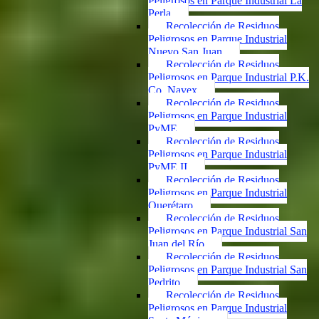
Peligrosos en Parque Industrial La
Perla
Recolección de Residuos
Peligrosos en Parque Industrial
Nuevo San Juan
Recolección de Residuos
Peligrosos en Parque Industrial P.K.
Co. Navex
Recolección de Residuos
Peligrosos en Parque Industrial
PyME
Recolección de Residuos
Peligrosos en Parque Industrial
PyME II
Recolección de Residuos
Peligrosos en Parque Industrial
Querétaro
Recolección de Residuos
Peligrosos en Parque Industrial San
Juan del Río
Recolección de Residuos
Peligrosos en Parque Industrial San
Pedrito
Recolección de Residuos
Peligrosos en Parque Industrial