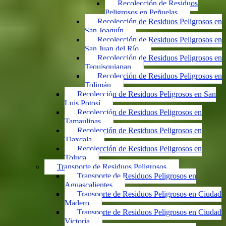
Recolección de Residuos
Peligrosos en Peñuelas
Recolección de Residuos Peligrosos en
San Joaquín
Recolección de Residuos Peligrosos en
San Juan del Río
Recolección de Residuos Peligrosos en
Tequisquiapan
Recolección de Residuos Peligrosos en
Tolimán
Recolección de Residuos Peligrosos en San
Luis Potosí
Recolección de Residuos Peligrosos en
Tamaulipas
Recolección de Residuos Peligrosos en
Tlaxcala
Recolección de Residuos Peligrosos en
Toluca
Transporte de Residuos Peligrosos
Transporte de Residuos Peligrosos en
Aguascalientes
Transporte de Residuos Peligrosos en Ciudad
Madero
Transporte de Residuos Peligrosos en Ciudad
Victoria