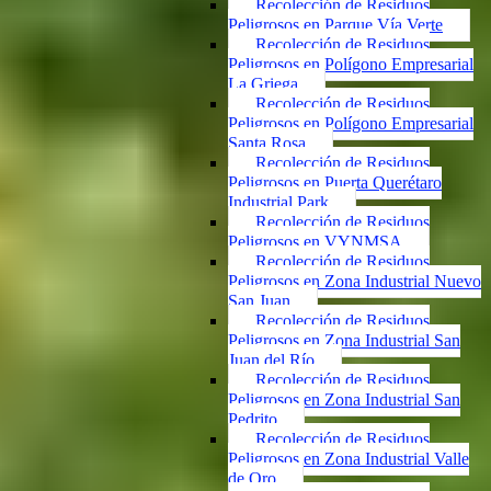
Recolección de Residuos
Peligrosos en Parque Vía Verte
Recolección de Residuos
Peligrosos en Polígono Empresarial
La Griega
Recolección de Residuos
Peligrosos en Polígono Empresarial
Santa Rosa
Recolección de Residuos
Peligrosos en Puerta Querétaro
Industrial Park
Recolección de Residuos
Peligrosos en VYNMSA
Recolección de Residuos
Peligrosos en Zona Industrial Nuevo
San Juan
Recolección de Residuos
Peligrosos en Zona Industrial San
Juan del Río
Recolección de Residuos
Peligrosos en Zona Industrial San
Pedrito
Recolección de Residuos
Peligrosos en Zona Industrial Valle
de Oro