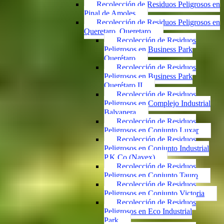
Recolección de Residuos Peligrosos en
Pinal de Amoles
Recolección de Residuos Peligrosos en
Queretaro, Queretaro
Recolección de Residuos
Peligrosos en Business Park
Querétaro
Recolección de Residuos
Peligrosos en Business Park
Querétaro II
Recolección de Residuos
Peligrosos en Complejo Industrial
Balvanera
Recolección de Residuos
Peligrosos en Conjunto Luxar
Recolección de Residuos
Peligrosos en Conjunto Industrial
P.K.Co (Navex)
Recolección de Residuos
Peligrosos en Conjunto Tauro
Recolección de Residuos
Peligrosos en Conjunto Victoria
Recolección de Residuos
Peligrosos en Eco Industrial
Park