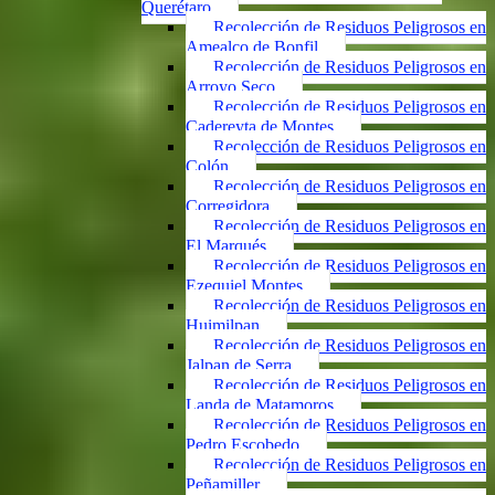
Querétaro
Recolección de Residuos Peligrosos en
Amealco de Bonfil
Recolección de Residuos Peligrosos en
Arroyo Seco
Recolección de Residuos Peligrosos en
Cadereyta de Montes
Recolección de Residuos Peligrosos en
Colón
Recolección de Residuos Peligrosos en
Corregidora
Recolección de Residuos Peligrosos en
El Marqués
Recolección de Residuos Peligrosos en
Ezequiel Montes
Recolección de Residuos Peligrosos en
Huimilpan
Recolección de Residuos Peligrosos en
Jalpan de Serra
Recolección de Residuos Peligrosos en
Landa de Matamoros
Recolección de Residuos Peligrosos en
Pedro Escobedo
Recolección de Residuos Peligrosos en
Peñamiller