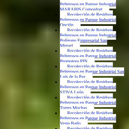
Peligrosos en Parque Industrial
MARABIS Comonfort
Recolección de Residuos
Peligrosos en Parque Industrial
Opción
Recolección de Residuos
Peligrosos en Parque Industrial
Polígono Empresarial San
Miguel
Recolección de Residuos
Peligrosos en Parque Industrial
Promotora PIN
Recolección de Residuos
Peligrosos en Parque Industrial San
Luis de la Paz
Recolección de Residuos
Peligrosos en Parque Industrial
STIVA León
Recolección de Residuos
Peligrosos en Parque Industrial
Torres Mochas
Recolección de Residuos
Peligrosos en Parque Industrial
Vesta Bajío
Recolección de Residuos