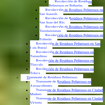
Recolección de Residuos
Peligrosos en Peñuelas
Recolección de Residuos Peligrosos en
San Joaquín
Recolección de Residuos Peligrosos en
San Juan del Río
Recolección de Residuos Peligrosos en
Tequisquiapan
Recolección de Residuos Peligrosos en
Tolimán
Recolección de Residuos Peligrosos en San
Luis Potosí
Recolección de Residuos Peligrosos en
Tamaulipas
Recolección de Residuos Peligrosos en
Tlaxcala
Recolección de Residuos Peligrosos en
Toluca
Transporte de Residuos Peligrosos
Transporte de Residuos Peligrosos en
Aguascalientes
Transporte de Residuos Peligrosos en Ciudad
Madero
Transporte de Residuos Peligrosos en Ciudad
Victoria