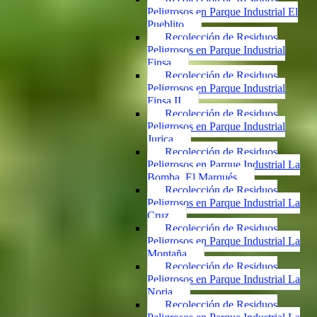
Peligrosos en Parque Industrial El
Pueblito
Recolección de Residuos
Peligrosos en Parque Industrial
Finsa
Recolección de Residuos
Peligrosos en Parque Industrial
Finsa II
Recolección de Residuos
Peligrosos en Parque Industrial
Jurica
Recolección de Residuos
Peligrosos en Parque Industrial La
Bomba, El Marqués
Recolección de Residuos
Peligrosos en Parque Industrial La
Cruz
Recolección de Residuos
Peligrosos en Parque Industrial La
Montaña
Recolección de Residuos
Peligrosos en Parque Industrial La
Noria
Recolección de Residuos