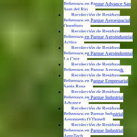
Peligrosos en Parque Advance San
Juan del Rio
Recolección de Residuos
Peligrosos en Parque Aeroespacial
Querétaro
Recolección de Residuos
Peligrosos en Parque Agroindustrial
Activa
Recolección de Residuos
Peligrosos en Parque Agroindustrial
La Cruz
Recolección de Residuos
Peligrosos en Parque Agropark
Recolección de Residuos
Peligrosos en Parque Empresarial
Santa Rosa
Recolección de Residuos
Peligrosos en Parque Industrial
Advance
Recolección de Residuos
Peligrosos en Parque Industrial
Aeropuerto O´Donell
Recolección de Residuos
Peligrosos en Parque Industrial
AeroTech