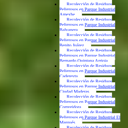
Recolección de Residuos
Peligrosos en Parque Industrial
Amexhe
Recolección de Residuos
Peligrosos en Parque Industrial
Balvanera
Recolección de Residuos
Peligrosos en Parque Industrial
Benito Juárez
Recolección de Residuos
Peligrosos en Parque Industrial
Bernardo Quintana Arrioja
Recolección de Residuos
Peligrosos en Parque Industrial
Cadereyta
Recolección de Residuos
Peligrosos en Parque Industrial
Ciudad Maderas
Recolección de Residuos
Peligrosos en Parque Industrial
Corregidora
Recolección de Residuos
Peligrosos en Parque Industrial El
Marqués
Recolección de Residuos