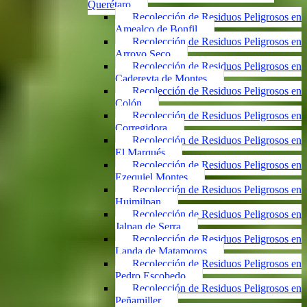
Querétaro
Recolección de Residuos Peligrosos en
Amealco de Bonfil
Recolección de Residuos Peligrosos en
Arroyo Seco
Recolección de Residuos Peligrosos en
Cadereyta de Montes
Recolección de Residuos Peligrosos en
Colón
Recolección de Residuos Peligrosos en
Corregidora
Recolección de Residuos Peligrosos en
El Marqués
Recolección de Residuos Peligrosos en
Ezequiel Montes
Recolección de Residuos Peligrosos en
Huimilpan
Recolección de Residuos Peligrosos en
Jalpan de Serra
Recolección de Residuos Peligrosos en
Landa de Matamoros
Recolección de Residuos Peligrosos en
Pedro Escobedo
Recolección de Residuos Peligrosos en
Peñamiller