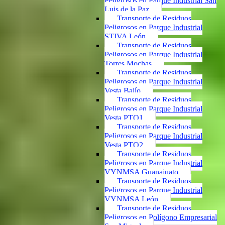
Peligrosos en Parque Industrial San
Luis de la Paz
Transporte de Residuos
Peligrosos en Parque Industrial
STIVA León
Transporte de Residuos
Peligrosos en Parque Industrial
Torres Mochas
Transporte de Residuos
Peligrosos en Parque Industrial
Vesta Bajío
Transporte de Residuos
Peligrosos en Parque Industrial
Vesta PTO1
Transporte de Residuos
Peligrosos en Parque Industrial
Vesta PTO2
Transporte de Residuos
Peligrosos en Parque Industrial
VYNMSA Guanajuato
Transporte de Residuos
Peligrosos en Parque Industrial
VYNMSA León
Transporte de Residuos
Peligrosos en Polígono Empresarial