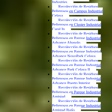
Industries
Recolección de Residuos
Peligrosos en Campus Industrial
Celaya
Recolección de Residuos
Peligrosos en Cluster Industrial
Caral In
Recolección de Residuos
Peligrosos en Parque Industrial
Advance Abasolo
Recolección de Residuos
Peligrosos en Parque Industrial
Advance NovoPark Celaya
Recolección de Residuos
Peligrosos en Parque Industrial
Advance Park Celaya II
Recolección de Residuos
Peligrosos en Parque Industrial
Advance Puerto Interior
Recolección de Residuos
Peligrosos en Parque Industrial
Amistad
Recolección de Residuos
Peligrosos en Parque Industrial
Amistad Bajío