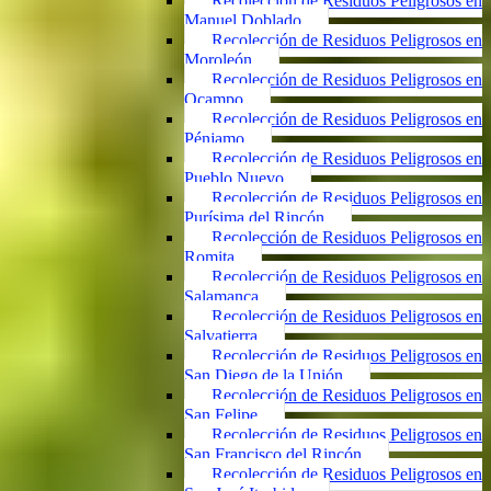
Recolección de Residuos Peligrosos en
Manuel Doblado
Recolección de Residuos Peligrosos en
Moroleón
Recolección de Residuos Peligrosos en
Ocampo
Recolección de Residuos Peligrosos en
Pénjamo
Recolección de Residuos Peligrosos en
Pueblo Nuevo
Recolección de Residuos Peligrosos en
Purísima del Rincón
Recolección de Residuos Peligrosos en
Romita
Recolección de Residuos Peligrosos en
Salamanca
Recolección de Residuos Peligrosos en
Salvatierra
Recolección de Residuos Peligrosos en
San Diego de la Unión
Recolección de Residuos Peligrosos en
San Felipe
Recolección de Residuos Peligrosos en
San Francisco del Rincón
Recolección de Residuos Peligrosos en