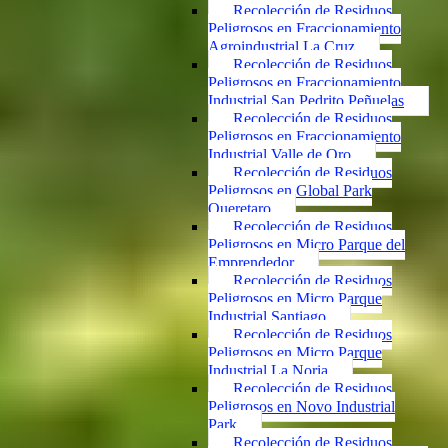
Recolección de Residuos
Peligrosos en Fraccionamiento
Agroindustrial La Cruz
Recolección de Residuos
Peligrosos en Fraccionamiento
Industrial San Pedrito Peñuelas
Recolección de Residuos
Peligrosos en Fraccionamiento
Industrial Valle de Oro
Recolección de Residuos
Peligrosos en Global Park
Queretaro
Recolección de Residuos
Peligrosos en Micro Parque del
Emprendedor
Recolección de Residuos
Peligrosos en Micro Parque
Industrial Santiago
Recolección de Residuos
Peligrosos en Micro Parque
Industrial La Noria
Recolección de Residuos
Peligrosos en Novo Industrial
Park
Recolección de Residuos