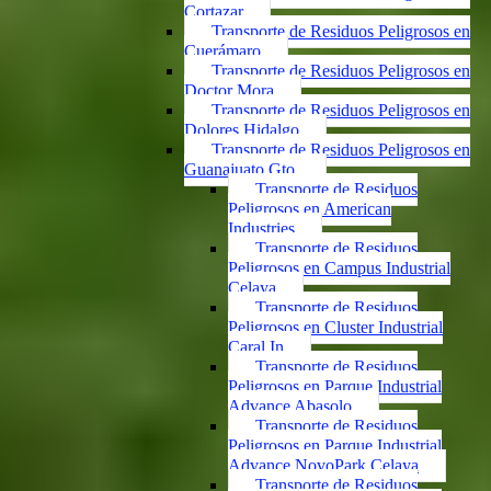
Cortazar
Transporte de Residuos Peligrosos en
Cuerámaro
Transporte de Residuos Peligrosos en
Doctor Mora
Transporte de Residuos Peligrosos en
Dolores Hidalgo
Transporte de Residuos Peligrosos en
Guanajuato Gto.
Transporte de Residuos
Peligrosos en American
Industries
Transporte de Residuos
Peligrosos en Campus Industrial
Celaya
Transporte de Residuos
Peligrosos en Cluster Industrial
Caral In
Transporte de Residuos
Peligrosos en Parque Industrial
Advance Abasolo
Transporte de Residuos
Peligrosos en Parque Industrial
Advance NovoPark Celaya
Transporte de Residuos