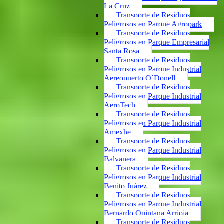
La Cruz
Transporte de Residuos
Peligrosos en Parque Agropark
Transporte de Residuos
Peligrosos en Parque Empresarial
Santa Rosa
Transporte de Residuos
Peligrosos en Parque Industrial
Aereopuerto O´Donell
Transporte de Residuos
Peligrosos en Parque Industrial
AeroTech
Transporte de Residuos
Peligrosos en Parque Industrial
Amexhe
Transporte de Residuos
Peligrosos en Parque Industrial
Balvanera
Transporte de Residuos
Peligrosos en Parque Industrial
Benito Juárez
Transporte de Residuos
Peligrosos en Parque Industrial
Bernardo Quintana Arrioja
Transporte de Residuos