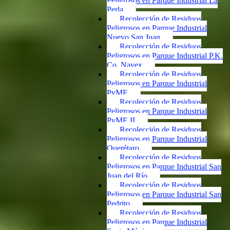
Peligrosos en Parque Industrial La
Perla
Recolección de Residuos
Peligrosos en Parque Industrial
Nuevo San Juan
Recolección de Residuos
Peligrosos en Parque Industrial P.K.
Co. Navex
Recolección de Residuos
Peligrosos en Parque Industrial
PyME
Recolección de Residuos
Peligrosos en Parque Industrial
PyME II
Recolección de Residuos
Peligrosos en Parque Industrial
Querétaro
Recolección de Residuos
Peligrosos en Parque Industrial San
Juan del Río
Recolección de Residuos
Peligrosos en Parque Industrial San
Pedrito
Recolección de Residuos
Peligrosos en Parque Industrial