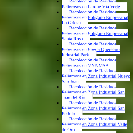
Recolección de Residuos
Peligrosos en Parque Vía Verte
Recolección de Residuos
Peligrosos en Polígono Empresarial
La Griega
Recolección de Residuos
Peligrosos en Polígono Empresarial
Santa Rosa
Recolección de Residuos
Peligrosos en Puerta Querétaro
Industrial Park
Recolección de Residuos
Peligrosos en VYNMSA
Recolección de Residuos
Peligrosos en Zona Industrial Nuevo
San Juan
Recolección de Residuos
Peligrosos en Zona Industrial San
Juan del Río
Recolección de Residuos
Peligrosos en Zona Industrial San
Pedrito
Recolección de Residuos
Peligrosos en Zona Industrial Valle
de Oro