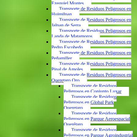
Ezequiel Montes
Transporte de Residuos Peligrosos en
Huimilpan
Transporte de Residuos Peligrosos en
Jalpan de Serra
Transporte de Residuos Peligrosos en
Landa de Matamoros
Transporte de Residuos Peligrosos en
Pedro Escobedo
Transporte de Residuos Peligrosos en
Peñamiller
Transporte de Residuos Peligrosos en
Pinal de Amoles
Transporte de Residuos Peligrosos en
Queretaro Qro
Transporte de Residuos
Peligrosos en Conjunto Luxar
Transporte de Residuos
Peligrosos en Global Park
Queretaro
Transporte de Residuos
Peligrosos en Parque Aeroespacial
Querétaro
Transporte de Residuos
Peligrosos en Parque Agroindustrial