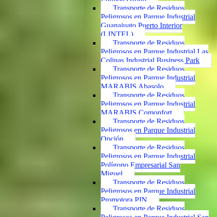
Transporte de Residuos
Peligrosos en Parque Industrial
Guanajuato Puerto Interior
(LINTEL)
Transporte de Residuos
Peligrosos en Parque Industrial Las
Colinas Industrial Business Park
Transporte de Residuos
Peligrosos en Parque Industrial
MARABIS Abasolo
Transporte de Residuos
Peligrosos en Parque Industrial
MARABIS Comonfort
Transporte de Residuos
Peligrosos en Parque Industrial
Opción
Transporte de Residuos
Peligrosos en Parque Industrial
Polígono Empresarial San
Miguel
Transporte de Residuos
Peligrosos en Parque Industrial
Promotora PIN
Transporte de Residuos