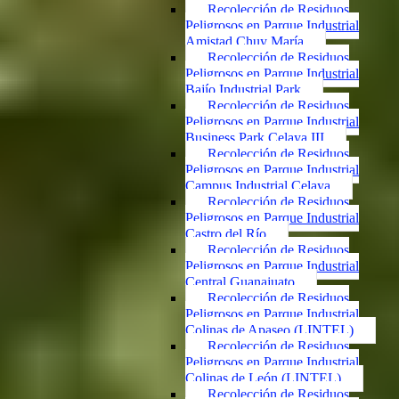
Recolección de Residuos
Peligrosos en Parque Industrial
Amistad Chuy María
Recolección de Residuos
Peligrosos en Parque Industrial
Bajío Industrial Park
Recolección de Residuos
Peligrosos en Parque Industrial
Business Park Celaya III
Recolección de Residuos
Peligrosos en Parque Industrial
Campus Industrial Celaya
Recolección de Residuos
Peligrosos en Parque Industrial
Castro del Río
Recolección de Residuos
Peligrosos en Parque Industrial
Central Guanajuato
Recolección de Residuos
Peligrosos en Parque Industrial
Colinas de Apaseo (LINTEL)
Recolección de Residuos
Peligrosos en Parque Industrial
Colinas de León (LINTEL)
Recolección de Residuos