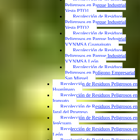
Peligrosos en Parque Industrial
Vesta PTO1
Recolección de Residuos
Peligrosos en Parque Industrial
Vesta PTO2
Recolección de Residuos
Peligrosos en Parque Industrial
VYNMSA Guanajuato
Recolección de Residuos
Peligrosos en Parque Industrial
VYNMSA León
Recolección de Residuos
Peligrosos en Polígono Empresarial
San Miguel
Recolección de Residuos Peligrosos en
Huanímaro
Recolección de Residuos Peligrosos en
Irapuato
Recolección de Residuos Peligrosos en
Jaral del Progreso
Recolección de Residuos Peligrosos en
Jerécuaro
Recolección de Residuos Peligrosos en
León