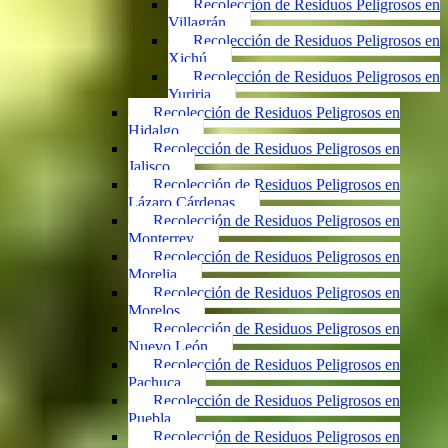
Recolección de Residuos Peligrosos en
Villagrán
Recolección de Residuos Peligrosos en
Xichú
Recolección de Residuos Peligrosos en
Yuriria
Recolección de Residuos Peligrosos en
Hidalgo
Recolección de Residuos Peligrosos en
Jalisco
Recolección de Residuos Peligrosos en
Lázaro Cárdenas
Recolección de Residuos Peligrosos en
Monterrey
Recolección de Residuos Peligrosos en
Morelia
Recolección de Residuos Peligrosos en
Morelos
Recolección de Residuos Peligrosos en
Nuevo León
Recolección de Residuos Peligrosos en
Pachuca
Recolección de Residuos Peligrosos en
Puebla
Recolección de Residuos Peligrosos en