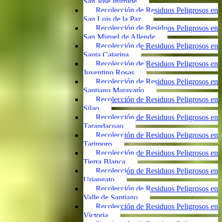
San José Iturbide
Recolección de Residuos Peligrosos en
San Luis de la Paz
Recolección de Residuos Peligrosos en
San Miguel de Allende
Recolección de Residuos Peligrosos en
Santa Catarina
Recolección de Residuos Peligrosos en
Juventino Rosas
Recolección de Residuos Peligrosos en
Santiago Maravatío
Recolección de Residuos Peligrosos en
Silao
Recolección de Residuos Peligrosos en
Tarandacuao
Recolección de Residuos Peligrosos en
Tarimoro
Recolección de Residuos Peligrosos en
Tierra Blanca
Recolección de Residuos Peligrosos en
Uriangato
Recolección de Residuos Peligrosos en
Valle de Santiago
Recolección de Residuos Peligrosos en
Victoria