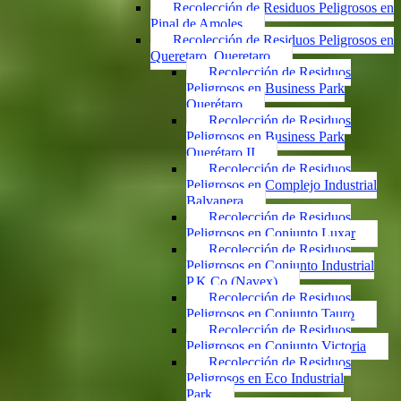
Recolección de Residuos Peligrosos en
Pinal de Amoles
Recolección de Residuos Peligrosos en
Queretaro, Queretaro
Recolección de Residuos
Peligrosos en Business Park
Querétaro
Recolección de Residuos
Peligrosos en Business Park
Querétaro II
Recolección de Residuos
Peligrosos en Complejo Industrial
Balvanera
Recolección de Residuos
Peligrosos en Conjunto Luxar
Recolección de Residuos
Peligrosos en Conjunto Industrial
P.K.Co (Navex)
Recolección de Residuos
Peligrosos en Conjunto Tauro
Recolección de Residuos
Peligrosos en Conjunto Victoria
Recolección de Residuos
Peligrosos en Eco Industrial
Park