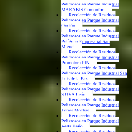
Peligrosos en Parque Industrial
MARABIS Comonfort
Recolección de Residuos
Peligrosos en Parque Industrial
Opción
Recolección de Residuos
Peligrosos en Parque Industrial
Polígono Empresarial San
Miguel
Recolección de Residuos
Peligrosos en Parque Industrial
Promotora PIN
Recolección de Residuos
Peligrosos en Parque Industrial San
Luis de la Paz
Recolección de Residuos
Peligrosos en Parque Industrial
STIVA León
Recolección de Residuos
Peligrosos en Parque Industrial
Torres Mochas
Recolección de Residuos
Peligrosos en Parque Industrial
Vesta Bajío
Recolección de Residuos