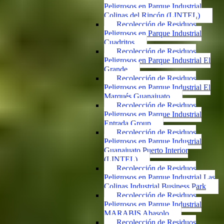
Peligrosos en Parque Industrial
Colinas del Rincón (LINTEL)
Recolección de Residuos
Peligrosos en Parque Industrial
Cuadritos
Recolección de Residuos
Peligrosos en Parque Industrial El
Grande
Recolección de Residuos
Peligrosos en Parque Industrial El
Marqués Guanajuato
Recolección de Residuos
Peligrosos en Parque Industrial
Entrada Group
Recolección de Residuos
Peligrosos en Parque Industrial
Guanajuato Puerto Interior
(LINTEL)
Recolección de Residuos
Peligrosos en Parque Industrial Las
Colinas Industrial Business Park
Recolección de Residuos
Peligrosos en Parque Industrial
MARABIS Abasolo
Recolección de Residuos