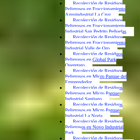
Recolección de Residuos
Peligrosos en Fraccionamiento
Agroindustrial La Cruz
Recolección de Residuos
Peligrosos en Fraccionamiento
Industrial San Pedrito Peñuelas
Recolección de Residuos
Peligrosos en Fraccionamiento
Industrial Valle de Oro
Recolección de Residuos
Peligrosos en Global Park
Queretaro
Recolección de Residuos
Peligrosos en Micro Parque del
Emprendedor
Recolección de Residuos
Peligrosos en Micro Parque
Industrial Santiago
Recolección de Residuos
Peligrosos en Micro Parque
Industrial La Noria
Recolección de Residuos
Peligrosos en Novo Industrial
Park
Recolección de Residuos