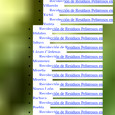
Recolección de Residuos Peligrosos en
Villagrán
Recolección de Residuos Peligrosos en
Xichú
Recolección de Residuos Peligrosos en
Yuriria
Recolección de Residuos Peligrosos en
Hidalgo
Recolección de Residuos Peligrosos en
Jalisco
Recolección de Residuos Peligrosos en
Lázaro Cárdenas
Recolección de Residuos Peligrosos en
Monterrey
Recolección de Residuos Peligrosos en
Morelia
Recolección de Residuos Peligrosos en
Morelos
Recolección de Residuos Peligrosos en
Nuevo León
Recolección de Residuos Peligrosos en
Pachuca
Recolección de Residuos Peligrosos en
Puebla
Recolección de Residuos Peligrosos en