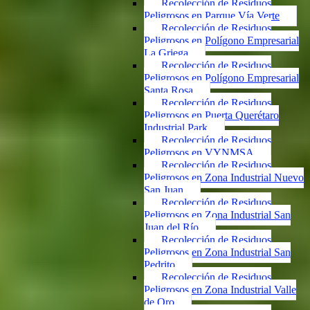
Recolección de Residuos
Peligrosos en Parque Vía Verte
Recolección de Residuos
Peligrosos en Polígono Empresarial
La Griega
Recolección de Residuos
Peligrosos en Polígono Empresarial
Santa Rosa
Recolección de Residuos
Peligrosos en Puerta Querétaro
Industrial Park
Recolección de Residuos
Peligrosos en VYNMSA
Recolección de Residuos
Peligrosos en Zona Industrial Nuevo
San Juan
Recolección de Residuos
Peligrosos en Zona Industrial San
Juan del Río
Recolección de Residuos
Peligrosos en Zona Industrial San
Pedrito
Recolección de Residuos
Peligrosos en Zona Industrial Valle
de Oro