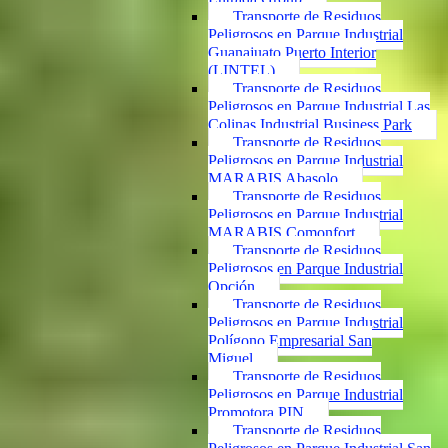
Transporte de Residuos
Peligrosos en Parque Industrial
Guanajuato Puerto Interior
(LINTEL)
Transporte de Residuos
Peligrosos en Parque Industrial Las
Colinas Industrial Business Park
Transporte de Residuos
Peligrosos en Parque Industrial
MARABIS Abasolo
Transporte de Residuos
Peligrosos en Parque Industrial
MARABIS Comonfort
Transporte de Residuos
Peligrosos en Parque Industrial
Opción
Transporte de Residuos
Peligrosos en Parque Industrial
Polígono Empresarial San
Miguel
Transporte de Residuos
Peligrosos en Parque Industrial
Promotora PIN
Transporte de Residuos