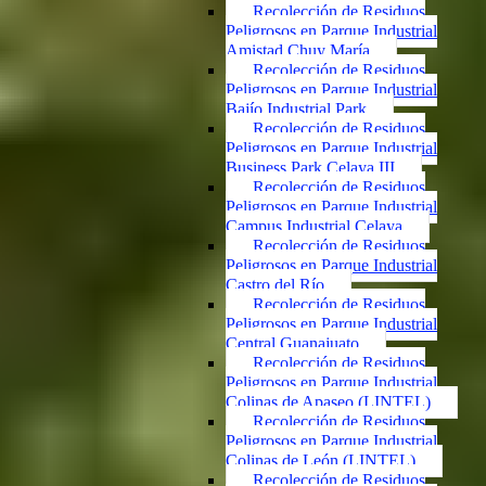
Recolección de Residuos
Peligrosos en Parque Industrial
Amistad Chuy María
Recolección de Residuos
Peligrosos en Parque Industrial
Bajío Industrial Park
Recolección de Residuos
Peligrosos en Parque Industrial
Business Park Celaya III
Recolección de Residuos
Peligrosos en Parque Industrial
Campus Industrial Celaya
Recolección de Residuos
Peligrosos en Parque Industrial
Castro del Río
Recolección de Residuos
Peligrosos en Parque Industrial
Central Guanajuato
Recolección de Residuos
Peligrosos en Parque Industrial
Colinas de Apaseo (LINTEL)
Recolección de Residuos
Peligrosos en Parque Industrial
Colinas de León (LINTEL)
Recolección de Residuos