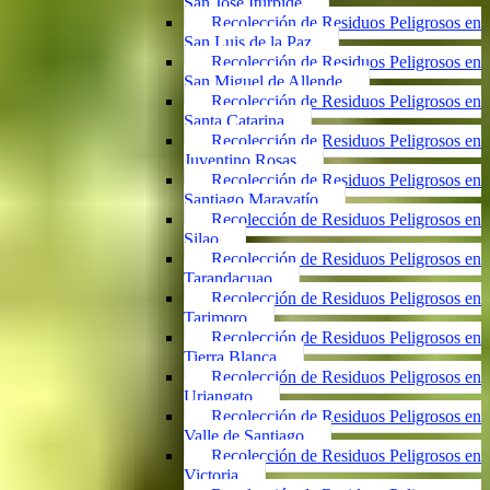
San José Iturbide
Recolección de Residuos Peligrosos en
San Luis de la Paz
Recolección de Residuos Peligrosos en
San Miguel de Allende
Recolección de Residuos Peligrosos en
Santa Catarina
Recolección de Residuos Peligrosos en
Juventino Rosas
Recolección de Residuos Peligrosos en
Santiago Maravatío
Recolección de Residuos Peligrosos en
Silao
Recolección de Residuos Peligrosos en
Tarandacuao
Recolección de Residuos Peligrosos en
Tarimoro
Recolección de Residuos Peligrosos en
Tierra Blanca
Recolección de Residuos Peligrosos en
Uriangato
Recolección de Residuos Peligrosos en
Valle de Santiago
Recolección de Residuos Peligrosos en
Victoria