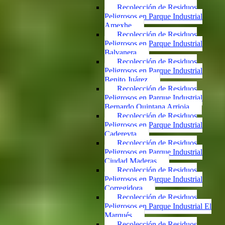
Recolección de Residuos
Peligrosos en Parque Industrial
Amexhe
Recolección de Residuos
Peligrosos en Parque Industrial
Balvanera
Recolección de Residuos
Peligrosos en Parque Industrial
Benito Juárez
Recolección de Residuos
Peligrosos en Parque Industrial
Bernardo Quintana Arrioja
Recolección de Residuos
Peligrosos en Parque Industrial
Cadereyta
Recolección de Residuos
Peligrosos en Parque Industrial
Ciudad Maderas
Recolección de Residuos
Peligrosos en Parque Industrial
Corregidora
Recolección de Residuos
Peligrosos en Parque Industrial El
Marqués
Recolección de Residuos