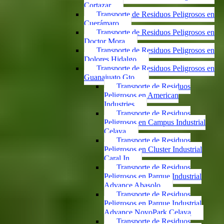
Cortazar
Transporte de Residuos Peligrosos en
Cuerámaro
Transporte de Residuos Peligrosos en
Doctor Mora
Transporte de Residuos Peligrosos en
Dolores Hidalgo
Transporte de Residuos Peligrosos en
Guanajuato Gto.
Transporte de Residuos
Peligrosos en American
Industries
Transporte de Residuos
Peligrosos en Campus Industrial
Celaya
Transporte de Residuos
Peligrosos en Cluster Industrial
Caral In
Transporte de Residuos
Peligrosos en Parque Industrial
Advance Abasolo
Transporte de Residuos
Peligrosos en Parque Industrial
Advance NovoPark Celaya
Transporte de Residuos