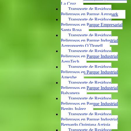
La Cruz
Transporte de Residuos
Peligrosos en Parque Agropark
Transporte de Residuos
Peligrosos en Parque Empresarial
Santa Rosa
Transporte de Residuos
Peligrosos en Parque Industrial
Aereopuerto O´Donell
Transporte de Residuos
Peligrosos en Parque Industrial
AeroTech
Transporte de Residuos
Peligrosos en Parque Industrial
Amexhe
Transporte de Residuos
Peligrosos en Parque Industrial
Balvanera
Transporte de Residuos
Peligrosos en Parque Industrial
Benito Juárez
Transporte de Residuos
Peligrosos en Parque Industrial
Bernardo Quintana Arrioja
Transporte de Residuos