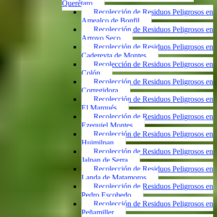
Querétaro
Recolección de Residuos Peligrosos en
Amealco de Bonfil
Recolección de Residuos Peligrosos en
Arroyo Seco
Recolección de Residuos Peligrosos en
Cadereyta de Montes
Recolección de Residuos Peligrosos en
Colón
Recolección de Residuos Peligrosos en
Corregidora
Recolección de Residuos Peligrosos en
El Marqués
Recolección de Residuos Peligrosos en
Ezequiel Montes
Recolección de Residuos Peligrosos en
Huimilpan
Recolección de Residuos Peligrosos en
Jalpan de Serra
Recolección de Residuos Peligrosos en
Landa de Matamoros
Recolección de Residuos Peligrosos en
Pedro Escobedo
Recolección de Residuos Peligrosos en
Peñamiller