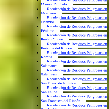
Recolección de Residuos Peligrosos en
Manuel Doblado
Recolección de Residuos Peligrosos en
Moroleón
Recolección de Residuos Peligrosos en
Ocampo
Recolección de Residuos Peligrosos en
Pénjamo
Recolección de Residuos Peligrosos en
Pueblo Nuevo
Recolección de Residuos Peligrosos en
Purísima del Rincón
Recolección de Residuos Peligrosos en
Romita
Recolección de Residuos Peligrosos en
Salamanca
Recolección de Residuos Peligrosos en
Salvatierra
Recolección de Residuos Peligrosos en
San Diego de la Unión
Recolección de Residuos Peligrosos en
San Felipe
Recolección de Residuos Peligrosos en
San Francisco del Rincón
Recolección de Residuos Peligrosos en