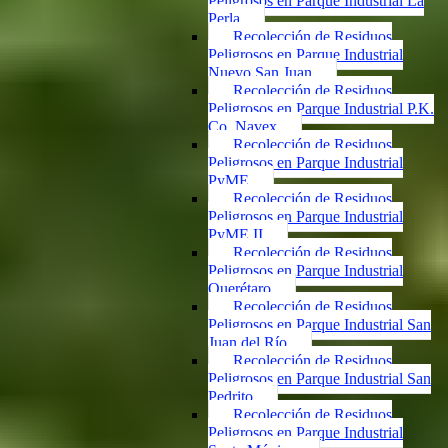
Peligrosos en Parque Industrial La
Perla
Recolección de Residuos
Peligrosos en Parque Industrial
Nuevo San Juan
Recolección de Residuos
Peligrosos en Parque Industrial P.K.
Co. Navex
Recolección de Residuos
Peligrosos en Parque Industrial
PyME
Recolección de Residuos
Peligrosos en Parque Industrial
PyME II
Recolección de Residuos
Peligrosos en Parque Industrial
Querétaro
Recolección de Residuos
Peligrosos en Parque Industrial San
Juan del Río
Recolección de Residuos
Peligrosos en Parque Industrial San
Pedrito
Recolección de Residuos
Peligrosos en Parque Industrial