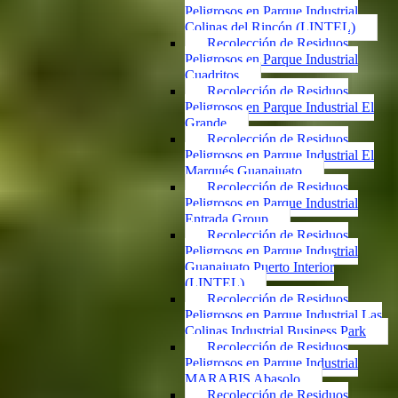
Peligrosos en Parque Industrial
Colinas del Rincón (LINTEL)
Recolección de Residuos
Peligrosos en Parque Industrial
Cuadritos
Recolección de Residuos
Peligrosos en Parque Industrial El
Grande
Recolección de Residuos
Peligrosos en Parque Industrial El
Marqués Guanajuato
Recolección de Residuos
Peligrosos en Parque Industrial
Entrada Group
Recolección de Residuos
Peligrosos en Parque Industrial
Guanajuato Puerto Interior
(LINTEL)
Recolección de Residuos
Peligrosos en Parque Industrial Las
Colinas Industrial Business Park
Recolección de Residuos
Peligrosos en Parque Industrial
MARABIS Abasolo
Recolección de Residuos