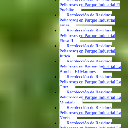
Peligrosos en Parque Industrial El
Pueblito
Recolección de Residuos
Peligrosos en Parque Industrial
Finsa
Recolección de Residuos
Peligrosos en Parque Industrial
Finsa II
Recolección de Residuos
Peligrosos en Parque Industrial
Jurica
Recolección de Residuos
Peligrosos en Parque Industrial La
Bomba, El Marqués
Recolección de Residuos
Peligrosos en Parque Industrial La
Cruz
Recolección de Residuos
Peligrosos en Parque Industrial La
Montaña
Recolección de Residuos
Peligrosos en Parque Industrial La
Noria
Recolección de Residuos