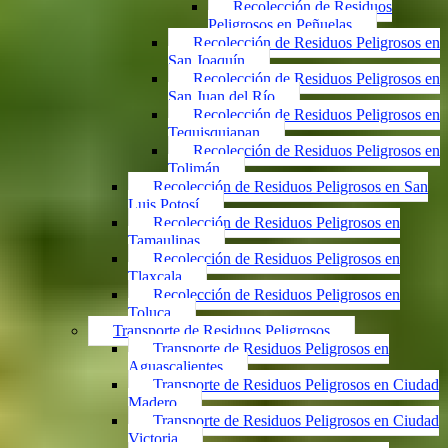
Recolección de Residuos
Peligrosos en Peñuelas
Recolección de Residuos Peligrosos en
San Joaquín
Recolección de Residuos Peligrosos en
San Juan del Río
Recolección de Residuos Peligrosos en
Tequisquiapan
Recolección de Residuos Peligrosos en
Tolimán
Recolección de Residuos Peligrosos en San
Luis Potosí
Recolección de Residuos Peligrosos en
Tamaulipas
Recolección de Residuos Peligrosos en
Tlaxcala
Recolección de Residuos Peligrosos en
Toluca
Transporte de Residuos Peligrosos
Transporte de Residuos Peligrosos en
Aguascalientes
Transporte de Residuos Peligrosos en Ciudad
Madero
Transporte de Residuos Peligrosos en Ciudad
Victoria