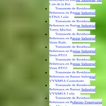
Peligrosos en Parque Industrial San
Luis de la Paz
Transporte de Residuos
Peligrosos en Parque Industrial
STIVA León
Transporte de Residuos
Peligrosos en Parque Industrial
Torres Mochas
Transporte de Residuos
Peligrosos en Parque Industrial
Vesta Bajío
Transporte de Residuos
Peligrosos en Parque Industrial
Vesta PTO1
Transporte de Residuos
Peligrosos en Parque Industrial
Vesta PTO2
Transporte de Residuos
Peligrosos en Parque Industrial
VYNMSA Guanajuato
Transporte de Residuos
Peligrosos en Parque Industrial
VYNMSA León
Transporte de Residuos
Peligrosos en Polígono Empresarial