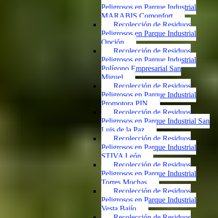
Peligrosos en Parque Industrial
MARABIS Comonfort
Recolección de Residuos
Peligrosos en Parque Industrial
Opción
Recolección de Residuos
Peligrosos en Parque Industrial
Polígono Empresarial San
Miguel
Recolección de Residuos
Peligrosos en Parque Industrial
Promotora PIN
Recolección de Residuos
Peligrosos en Parque Industrial San
Luis de la Paz
Recolección de Residuos
Peligrosos en Parque Industrial
STIVA León
Recolección de Residuos
Peligrosos en Parque Industrial
Torres Mochas
Recolección de Residuos
Peligrosos en Parque Industrial
Vesta Bajío
Recolección de Residuos