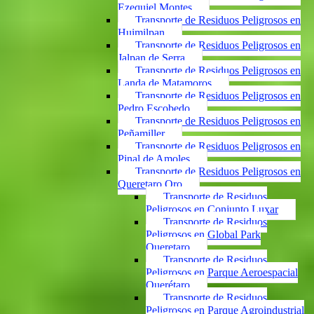
Ezequiel Montes
Transporte de Residuos Peligrosos en
Huimilpan
Transporte de Residuos Peligrosos en
Jalpan de Serra
Transporte de Residuos Peligrosos en
Landa de Matamoros
Transporte de Residuos Peligrosos en
Pedro Escobedo
Transporte de Residuos Peligrosos en
Peñamiller
Transporte de Residuos Peligrosos en
Pinal de Amoles
Transporte de Residuos Peligrosos en
Queretaro Qro
Transporte de Residuos
Peligrosos en Conjunto Luxar
Transporte de Residuos
Peligrosos en Global Park
Queretaro
Transporte de Residuos
Peligrosos en Parque Aeroespacial
Querétaro
Transporte de Residuos
Peligrosos en Parque Agroindustrial