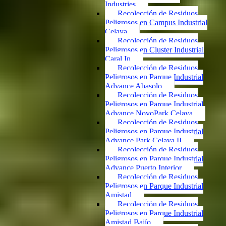
Industries
Recolección de Residuos
Peligrosos en Campus Industrial
Celaya
Recolección de Residuos
Peligrosos en Cluster Industrial
Caral In
Recolección de Residuos
Peligrosos en Parque Industrial
Advance Abasolo
Recolección de Residuos
Peligrosos en Parque Industrial
Advance NovoPark Celaya
Recolección de Residuos
Peligrosos en Parque Industrial
Advance Park Celaya II
Recolección de Residuos
Peligrosos en Parque Industrial
Advance Puerto Interior
Recolección de Residuos
Peligrosos en Parque Industrial
Amistad
Recolección de Residuos
Peligrosos en Parque Industrial
Amistad Bajío