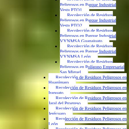
Peligrosos en Parque Industrial
Vesta PTO1
Recolección de Residuos
Peligrosos en Parque Industrial
Vesta PTO2
Recolección de Residuos
Peligrosos en Parque Industrial
VYNMSA Guanajuato
Recolección de Residuos
Peligrosos en Parque Industrial
VYNMSA León
Recolección de Residuos
Peligrosos en Polígono Empresarial
San Miguel
Recolección de Residuos Peligrosos en
Huanímaro
Recolección de Residuos Peligrosos en
Irapuato
Recolección de Residuos Peligrosos en
Jaral del Progreso
Recolección de Residuos Peligrosos en
Jerécuaro
Recolección de Residuos Peligrosos en
León