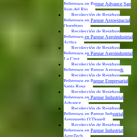
Peligrosos en Parque Advance San
Juan del Rio
Recolección de Residuos
Peligrosos en Parque Aeroespacial
Querétaro
Recolección de Residuos
Peligrosos en Parque Agroindustrial
Activa
Recolección de Residuos
Peligrosos en Parque Agroindustrial
La Cruz
Recolección de Residuos
Peligrosos en Parque Agropark
Recolección de Residuos
Peligrosos en Parque Empresarial
Santa Rosa
Recolección de Residuos
Peligrosos en Parque Industrial
Advance
Recolección de Residuos
Peligrosos en Parque Industrial
Aeropuerto O´Donell
Recolección de Residuos
Peligrosos en Parque Industrial
AeroTech