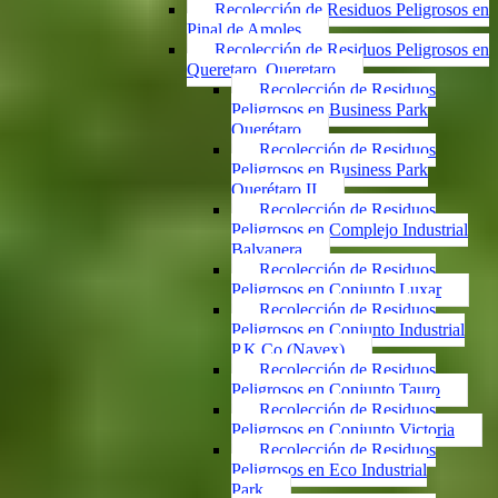
Recolección de Residuos Peligrosos en
Pinal de Amoles
Recolección de Residuos Peligrosos en
Queretaro, Queretaro
Recolección de Residuos
Peligrosos en Business Park
Querétaro
Recolección de Residuos
Peligrosos en Business Park
Querétaro II
Recolección de Residuos
Peligrosos en Complejo Industrial
Balvanera
Recolección de Residuos
Peligrosos en Conjunto Luxar
Recolección de Residuos
Peligrosos en Conjunto Industrial
P.K.Co (Navex)
Recolección de Residuos
Peligrosos en Conjunto Tauro
Recolección de Residuos
Peligrosos en Conjunto Victoria
Recolección de Residuos
Peligrosos en Eco Industrial
Park