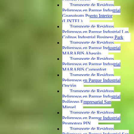
Transporte de Residuos
Peligrosos en Parque Industrial
Guanajuato Puerto Interior
(LINTEL)
Transporte de Residuos
Peligrosos en Parque Industrial Las
Colinas Industrial Business Park
Transporte de Residuos
Peligrosos en Parque Industrial
MARABIS Abasolo
Transporte de Residuos
Peligrosos en Parque Industrial
MARABIS Comonfort
Transporte de Residuos
Peligrosos en Parque Industrial
Opción
Transporte de Residuos
Peligrosos en Parque Industrial
Polígono Empresarial San
Miguel
Transporte de Residuos
Peligrosos en Parque Industrial
Promotora PIN
Transporte de Residuos