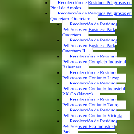
Recolección de Residuos Peligrosos en
Pinal de Amoles
Recolección de Residuos Peligrosos en
Queretaro, Queretaro
Recolección de Residuos
Peligrosos en Business Park
Querétaro
Recolección de Residuos
Peligrosos en Business Park
Querétaro II
Recolección de Residuos
Peligrosos en Complejo Industrial
Balvanera
Recolección de Residuos
Peligrosos en Conjunto Luxar
Recolección de Residuos
Peligrosos en Conjunto Industrial
P.K.Co (Navex)
Recolección de Residuos
Peligrosos en Conjunto Tauro
Recolección de Residuos
Peligrosos en Conjunto Victoria
Recolección de Residuos
Peligrosos en Eco Industrial
Park