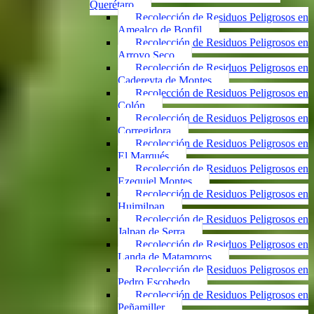
Querétaro
Recolección de Residuos Peligrosos en
Amealco de Bonfil
Recolección de Residuos Peligrosos en
Arroyo Seco
Recolección de Residuos Peligrosos en
Cadereyta de Montes
Recolección de Residuos Peligrosos en
Colón
Recolección de Residuos Peligrosos en
Corregidora
Recolección de Residuos Peligrosos en
El Marqués
Recolección de Residuos Peligrosos en
Ezequiel Montes
Recolección de Residuos Peligrosos en
Huimilpan
Recolección de Residuos Peligrosos en
Jalpan de Serra
Recolección de Residuos Peligrosos en
Landa de Matamoros
Recolección de Residuos Peligrosos en
Pedro Escobedo
Recolección de Residuos Peligrosos en
Peñamiller