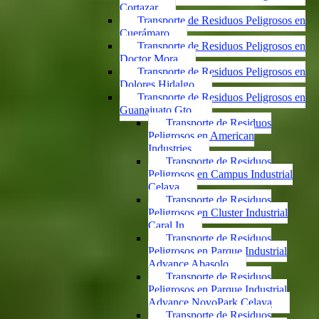
Cortazar
Transporte de Residuos Peligrosos en
Cuerámaro
Transporte de Residuos Peligrosos en
Doctor Mora
Transporte de Residuos Peligrosos en
Dolores Hidalgo
Transporte de Residuos Peligrosos en
Guanajuato Gto.
Transporte de Residuos
Peligrosos en American
Industries
Transporte de Residuos
Peligrosos en Campus Industrial
Celaya
Transporte de Residuos
Peligrosos en Cluster Industrial
Caral In
Transporte de Residuos
Peligrosos en Parque Industrial
Advance Abasolo
Transporte de Residuos
Peligrosos en Parque Industrial
Advance NovoPark Celaya
Transporte de Residuos