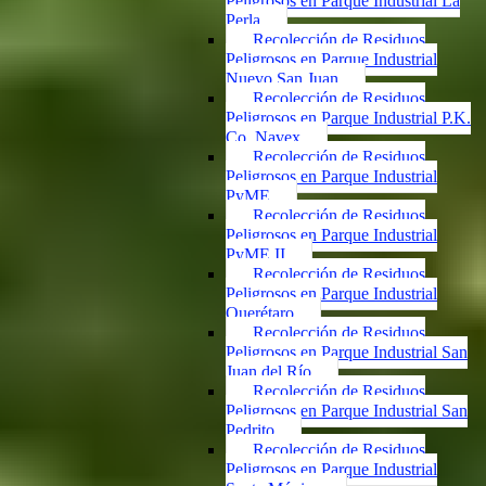
Peligrosos en Parque Industrial La
Perla
Recolección de Residuos
Peligrosos en Parque Industrial
Nuevo San Juan
Recolección de Residuos
Peligrosos en Parque Industrial P.K.
Co. Navex
Recolección de Residuos
Peligrosos en Parque Industrial
PyME
Recolección de Residuos
Peligrosos en Parque Industrial
PyME II
Recolección de Residuos
Peligrosos en Parque Industrial
Querétaro
Recolección de Residuos
Peligrosos en Parque Industrial San
Juan del Río
Recolección de Residuos
Peligrosos en Parque Industrial San
Pedrito
Recolección de Residuos
Peligrosos en Parque Industrial