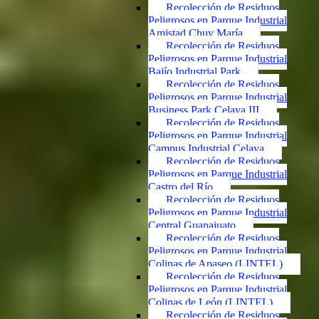
Recolección de Residuos
Peligrosos en Parque Industrial
Amistad Chuy María
Recolección de Residuos
Peligrosos en Parque Industrial
Bajío Industrial Park
Recolección de Residuos
Peligrosos en Parque Industrial
Business Park Celaya III
Recolección de Residuos
Peligrosos en Parque Industrial
Campus Industrial Celaya
Recolección de Residuos
Peligrosos en Parque Industrial
Castro del Río
Recolección de Residuos
Peligrosos en Parque Industrial
Central Guanajuato
Recolección de Residuos
Peligrosos en Parque Industrial
Colinas de Apaseo (LINTEL)
Recolección de Residuos
Peligrosos en Parque Industrial
Colinas de León (LINTEL)
Recolección de Residuos