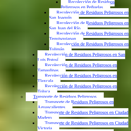
Recolección de Residuos
Peligrosos en Peñuelas
Recolección de Residuos Peligrosos en
San Joaquín
Recolección de Residuos Peligrosos en
San Juan del Río
Recolección de Residuos Peligrosos en
Tequisquiapan
Recolección de Residuos Peligrosos en
Tolimán
Recolección de Residuos Peligrosos en San
Luis Potosí
Recolección de Residuos Peligrosos en
Tamaulipas
Recolección de Residuos Peligrosos en
Tlaxcala
Recolección de Residuos Peligrosos en
Toluca
Transporte de Residuos Peligrosos
Transporte de Residuos Peligrosos en
Aguascalientes
Transporte de Residuos Peligrosos en Ciudad
Madero
Transporte de Residuos Peligrosos en Ciudad
Victoria