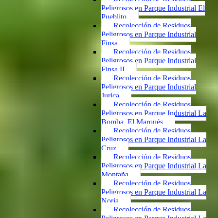
Peligrosos en Parque Industrial El
Pueblito
Recolección de Residuos
Peligrosos en Parque Industrial
Finsa
Recolección de Residuos
Peligrosos en Parque Industrial
Finsa II
Recolección de Residuos
Peligrosos en Parque Industrial
Jurica
Recolección de Residuos
Peligrosos en Parque Industrial La
Bomba, El Marqués
Recolección de Residuos
Peligrosos en Parque Industrial La
Cruz
Recolección de Residuos
Peligrosos en Parque Industrial La
Montaña
Recolección de Residuos
Peligrosos en Parque Industrial La
Noria
Recolección de Residuos