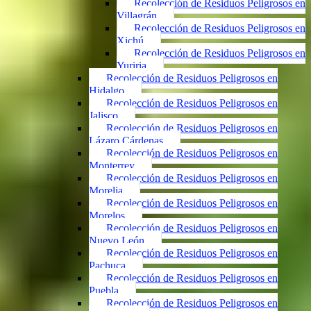
Recolección de Residuos Peligrosos en
Villagrán
Recolección de Residuos Peligrosos en
Xichú
Recolección de Residuos Peligrosos en
Yuriria
Recolección de Residuos Peligrosos en
Hidalgo
Recolección de Residuos Peligrosos en
Jalisco
Recolección de Residuos Peligrosos en
Lázaro Cárdenas
Recolección de Residuos Peligrosos en
Monterrey
Recolección de Residuos Peligrosos en
Morelia
Recolección de Residuos Peligrosos en
Morelos
Recolección de Residuos Peligrosos en
Nuevo León
Recolección de Residuos Peligrosos en
Pachuca
Recolección de Residuos Peligrosos en
Puebla
Recolección de Residuos Peligrosos en