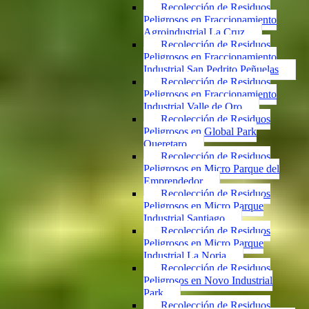
Recolección de Residuos
Peligrosos en Fraccionamiento
Agroindustrial La Cruz
Recolección de Residuos
Peligrosos en Fraccionamiento
Industrial San Pedrito Peñuelas
Recolección de Residuos
Peligrosos en Fraccionamiento
Industrial Valle de Oro
Recolección de Residuos
Peligrosos en Global Park
Queretaro
Recolección de Residuos
Peligrosos en Micro Parque del
Emprendedor
Recolección de Residuos
Peligrosos en Micro Parque
Industrial Santiago
Recolección de Residuos
Peligrosos en Micro Parque
Industrial La Noria
Recolección de Residuos
Peligrosos en Novo Industrial
Park
Recolección de Residuos