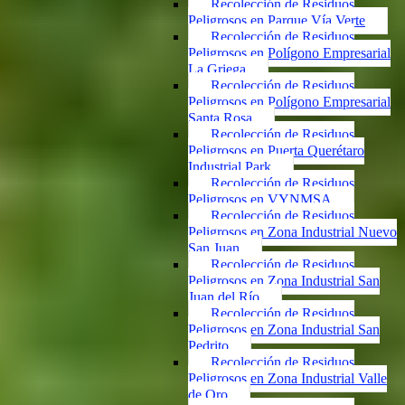
Recolección de Residuos
Peligrosos en Parque Vía Verte
Recolección de Residuos
Peligrosos en Polígono Empresarial
La Griega
Recolección de Residuos
Peligrosos en Polígono Empresarial
Santa Rosa
Recolección de Residuos
Peligrosos en Puerta Querétaro
Industrial Park
Recolección de Residuos
Peligrosos en VYNMSA
Recolección de Residuos
Peligrosos en Zona Industrial Nuevo
San Juan
Recolección de Residuos
Peligrosos en Zona Industrial San
Juan del Río
Recolección de Residuos
Peligrosos en Zona Industrial San
Pedrito
Recolección de Residuos
Peligrosos en Zona Industrial Valle
de Oro