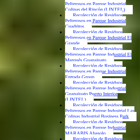
Peligrosos en Parque Industrial
Colinas del Rincón (LINTEL)
Recolección de Residuos
Peligrosos en Parque Industrial
Cuadritos
Recolección de Residuos
Peligrosos en Parque Industrial El
Grande
Recolección de Residuos
Peligrosos en Parque Industrial El
Marqués Guanajuato
Recolección de Residuos
Peligrosos en Parque Industrial
Entrada Group
Recolección de Residuos
Peligrosos en Parque Industrial
Guanajuato Puerto Interior
(LINTEL)
Recolección de Residuos
Peligrosos en Parque Industrial Las
Colinas Industrial Business Park
Recolección de Residuos
Peligrosos en Parque Industrial
MARABIS Abasolo
Recolección de Residuos