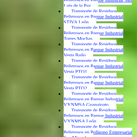
Peligrosos en Parque Industrial San
Luis de la Paz
Transporte de Residuos
Peligrosos en Parque Industrial
STIVA León
Transporte de Residuos
Peligrosos en Parque Industrial
Torres Mochas
Transporte de Residuos
Peligrosos en Parque Industrial
Vesta Bajío
Transporte de Residuos
Peligrosos en Parque Industrial
Vesta PTO1
Transporte de Residuos
Peligrosos en Parque Industrial
Vesta PTO2
Transporte de Residuos
Peligrosos en Parque Industrial
VYNMSA Guanajuato
Transporte de Residuos
Peligrosos en Parque Industrial
VYNMSA León
Transporte de Residuos
Peligrosos en Polígono Empresarial