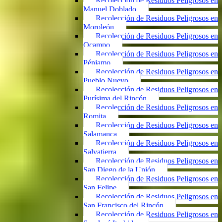
Recolección de Residuos Peligrosos en
Manuel Doblado
Recolección de Residuos Peligrosos en
Moroleón
Recolección de Residuos Peligrosos en
Ocampo
Recolección de Residuos Peligrosos en
Pénjamo
Recolección de Residuos Peligrosos en
Pueblo Nuevo
Recolección de Residuos Peligrosos en
Purísima del Rincón
Recolección de Residuos Peligrosos en
Romita
Recolección de Residuos Peligrosos en
Salamanca
Recolección de Residuos Peligrosos en
Salvatierra
Recolección de Residuos Peligrosos en
San Diego de la Unión
Recolección de Residuos Peligrosos en
San Felipe
Recolección de Residuos Peligrosos en
San Francisco del Rincón
Recolección de Residuos Peligrosos en