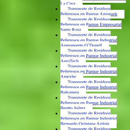
La Cruz
Transporte de Residuos
Peligrosos en Parque Agropark
Transporte de Residuos
Peligrosos en Parque Empresarial
Santa Rosa
Transporte de Residuos
Peligrosos en Parque Industrial
Aereopuerto O´Donell
Transporte de Residuos
Peligrosos en Parque Industrial
AeroTech
Transporte de Residuos
Peligrosos en Parque Industrial
Amexhe
Transporte de Residuos
Peligrosos en Parque Industrial
Balvanera
Transporte de Residuos
Peligrosos en Parque Industrial
Benito Juárez
Transporte de Residuos
Peligrosos en Parque Industrial
Bernardo Quintana Arrioja
Transporte de Residuos