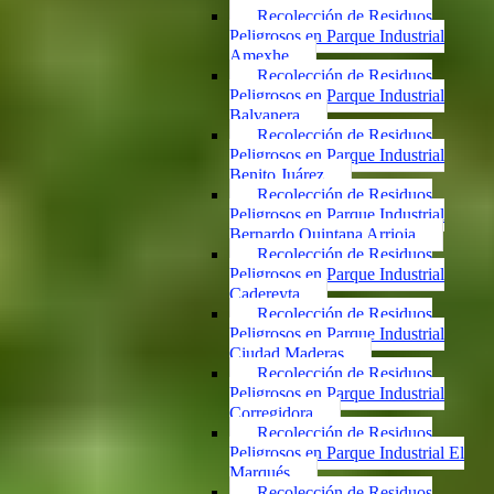
Recolección de Residuos
Peligrosos en Parque Industrial
Amexhe
Recolección de Residuos
Peligrosos en Parque Industrial
Balvanera
Recolección de Residuos
Peligrosos en Parque Industrial
Benito Juárez
Recolección de Residuos
Peligrosos en Parque Industrial
Bernardo Quintana Arrioja
Recolección de Residuos
Peligrosos en Parque Industrial
Cadereyta
Recolección de Residuos
Peligrosos en Parque Industrial
Ciudad Maderas
Recolección de Residuos
Peligrosos en Parque Industrial
Corregidora
Recolección de Residuos
Peligrosos en Parque Industrial El
Marqués
Recolección de Residuos