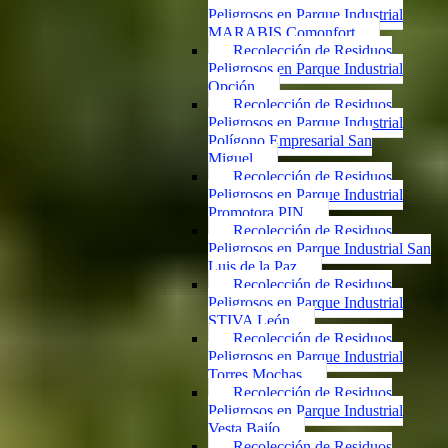
Peligrosos en Parque Industrial
MARABIS Comonfort
Recolección de Residuos
Peligrosos en Parque Industrial
Opción
Recolección de Residuos
Peligrosos en Parque Industrial
Polígono Empresarial San
Miguel
Recolección de Residuos
Peligrosos en Parque Industrial
Promotora PIN
Recolección de Residuos
Peligrosos en Parque Industrial San
Luis de la Paz
Recolección de Residuos
Peligrosos en Parque Industrial
STIVA León
Recolección de Residuos
Peligrosos en Parque Industrial
Torres Mochas
Recolección de Residuos
Peligrosos en Parque Industrial
Vesta Bajío
Recolección de Residuos