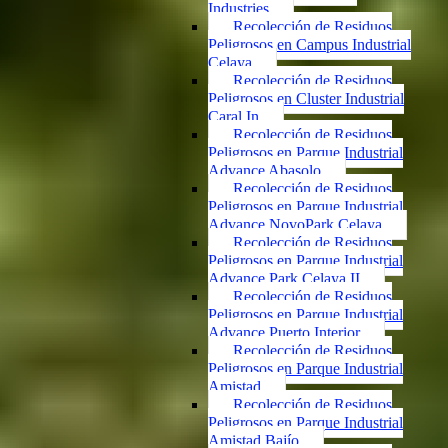
Industries
Recolección de Residuos
Peligrosos en Campus Industrial
Celaya
Recolección de Residuos
Peligrosos en Cluster Industrial
Caral In
Recolección de Residuos
Peligrosos en Parque Industrial
Advance Abasolo
Recolección de Residuos
Peligrosos en Parque Industrial
Advance NovoPark Celaya
Recolección de Residuos
Peligrosos en Parque Industrial
Advance Park Celaya II
Recolección de Residuos
Peligrosos en Parque Industrial
Advance Puerto Interior
Recolección de Residuos
Peligrosos en Parque Industrial
Amistad
Recolección de Residuos
Peligrosos en Parque Industrial
Amistad Bajío