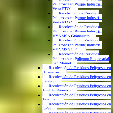
Peligrosos en Parque Industrial
Vesta PTO1
Recolección de Residuos
Peligrosos en Parque Industrial
Vesta PTO2
Recolección de Residuos
Peligrosos en Parque Industrial
VYNMSA Guanajuato
Recolección de Residuos
Peligrosos en Parque Industrial
VYNMSA León
Recolección de Residuos
Peligrosos en Polígono Empresarial
San Miguel
Recolección de Residuos Peligrosos en
Huanímaro
Recolección de Residuos Peligrosos en
Irapuato
Recolección de Residuos Peligrosos en
Jaral del Progreso
Recolección de Residuos Peligrosos en
Jerécuaro
Recolección de Residuos Peligrosos en
León