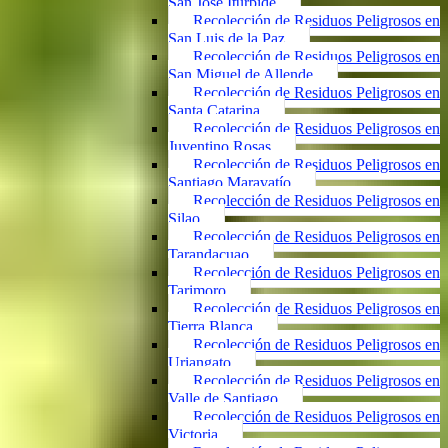
San José Iturbide
Recolección de Residuos Peligrosos en
San Luis de la Paz
Recolección de Residuos Peligrosos en
San Miguel de Allende
Recolección de Residuos Peligrosos en
Santa Catarina
Recolección de Residuos Peligrosos en
Juventino Rosas
Recolección de Residuos Peligrosos en
Santiago Maravatío
Recolección de Residuos Peligrosos en
Silao
Recolección de Residuos Peligrosos en
Tarandacuao
Recolección de Residuos Peligrosos en
Tarimoro
Recolección de Residuos Peligrosos en
Tierra Blanca
Recolección de Residuos Peligrosos en
Uriangato
Recolección de Residuos Peligrosos en
Valle de Santiago
Recolección de Residuos Peligrosos en
Victoria