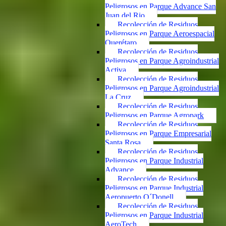
Peligrosos en Parque Advance San
Juan del Rio
Recolección de Residuos
Peligrosos en Parque Aeroespacial
Querétaro
Recolección de Residuos
Peligrosos en Parque Agroindustrial
Activa
Recolección de Residuos
Peligrosos en Parque Agroindustrial
La Cruz
Recolección de Residuos
Peligrosos en Parque Agropark
Recolección de Residuos
Peligrosos en Parque Empresarial
Santa Rosa
Recolección de Residuos
Peligrosos en Parque Industrial
Advance
Recolección de Residuos
Peligrosos en Parque Industrial
Aeropuerto O´Donell
Recolección de Residuos
Peligrosos en Parque Industrial
AeroTech