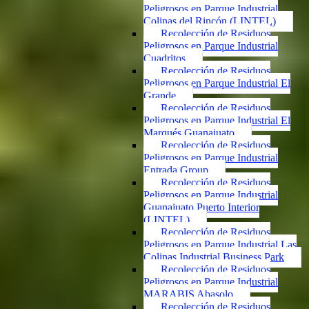
Peligrosos en Parque Industrial
Colinas del Rincón (LINTEL)
Recolección de Residuos
Peligrosos en Parque Industrial
Cuadritos
Recolección de Residuos
Peligrosos en Parque Industrial El
Grande
Recolección de Residuos
Peligrosos en Parque Industrial El
Marqués Guanajuato
Recolección de Residuos
Peligrosos en Parque Industrial
Entrada Group
Recolección de Residuos
Peligrosos en Parque Industrial
Guanajuato Puerto Interior
(LINTEL)
Recolección de Residuos
Peligrosos en Parque Industrial Las
Colinas Industrial Business Park
Recolección de Residuos
Peligrosos en Parque Industrial
MARABIS Abasolo
Recolección de Residuos