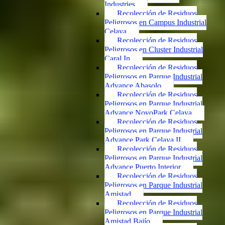
Industries
Recolección de Residuos
Peligrosos en Campus Industrial
Celaya
Recolección de Residuos
Peligrosos en Cluster Industrial
Caral In
Recolección de Residuos
Peligrosos en Parque Industrial
Advance Abasolo
Recolección de Residuos
Peligrosos en Parque Industrial
Advance NovoPark Celaya
Recolección de Residuos
Peligrosos en Parque Industrial
Advance Park Celaya II
Recolección de Residuos
Peligrosos en Parque Industrial
Advance Puerto Interior
Recolección de Residuos
Peligrosos en Parque Industrial
Amistad
Recolección de Residuos
Peligrosos en Parque Industrial
Amistad Bajío