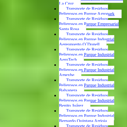
La Cruz
Transporte de Residuos
Peligrosos en Parque Agropark
Transporte de Residuos
Peligrosos en Parque Empresarial
Santa Rosa
Transporte de Residuos
Peligrosos en Parque Industrial
Aereopuerto O´Donell
Transporte de Residuos
Peligrosos en Parque Industrial
AeroTech
Transporte de Residuos
Peligrosos en Parque Industrial
Amexhe
Transporte de Residuos
Peligrosos en Parque Industrial
Balvanera
Transporte de Residuos
Peligrosos en Parque Industrial
Benito Juárez
Transporte de Residuos
Peligrosos en Parque Industrial
Bernardo Quintana Arrioja
Transporte de Residuos