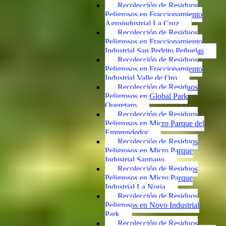
Recolección de Residuos
Peligrosos en Fraccionamiento
Agroindustrial La Cruz
Recolección de Residuos
Peligrosos en Fraccionamiento
Industrial San Pedrito Peñuelas
Recolección de Residuos
Peligrosos en Fraccionamiento
Industrial Valle de Oro
Recolección de Residuos
Peligrosos en Global Park
Queretaro
Recolección de Residuos
Peligrosos en Micro Parque del
Emprendedor
Recolección de Residuos
Peligrosos en Micro Parque
Industrial Santiago
Recolección de Residuos
Peligrosos en Micro Parque
Industrial La Noria
Recolección de Residuos
Peligrosos en Novo Industrial
Park
Recolección de Residuos