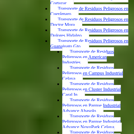
Cortazar
Transporte de Residuos Peligrosos en
Cuerámaro
Transporte de Residuos Peligrosos en
Doctor Mora
Transporte de Residuos Peligrosos en
Dolores Hidalgo
Transporte de Residuos Peligrosos en
Guanajuato Gto.
Transporte de Residuos
Peligrosos en American
Industries
Transporte de Residuos
Peligrosos en Campus Industrial
Celaya
Transporte de Residuos
Peligrosos en Cluster Industrial
Caral In
Transporte de Residuos
Peligrosos en Parque Industrial
Advance Abasolo
Transporte de Residuos
Peligrosos en Parque Industrial
Advance NovoPark Celaya
Transporte de Residuos