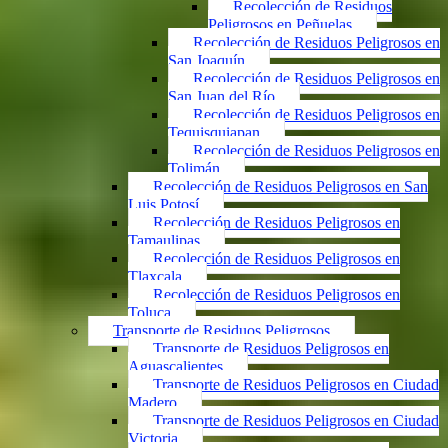
Recolección de Residuos
Peligrosos en Peñuelas
Recolección de Residuos Peligrosos en
San Joaquín
Recolección de Residuos Peligrosos en
San Juan del Río
Recolección de Residuos Peligrosos en
Tequisquiapan
Recolección de Residuos Peligrosos en
Tolimán
Recolección de Residuos Peligrosos en San
Luis Potosí
Recolección de Residuos Peligrosos en
Tamaulipas
Recolección de Residuos Peligrosos en
Tlaxcala
Recolección de Residuos Peligrosos en
Toluca
Transporte de Residuos Peligrosos
Transporte de Residuos Peligrosos en
Aguascalientes
Transporte de Residuos Peligrosos en Ciudad
Madero
Transporte de Residuos Peligrosos en Ciudad
Victoria