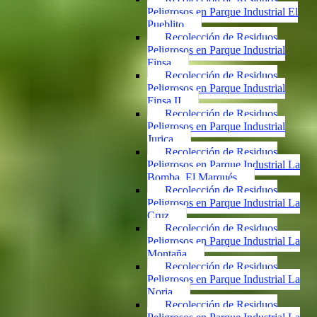
Peligrosos en Parque Industrial El
Pueblito
Recolección de Residuos
Peligrosos en Parque Industrial
Finsa
Recolección de Residuos
Peligrosos en Parque Industrial
Finsa II
Recolección de Residuos
Peligrosos en Parque Industrial
Jurica
Recolección de Residuos
Peligrosos en Parque Industrial La
Bomba, El Marqués
Recolección de Residuos
Peligrosos en Parque Industrial La
Cruz
Recolección de Residuos
Peligrosos en Parque Industrial La
Montaña
Recolección de Residuos
Peligrosos en Parque Industrial La
Noria
Recolección de Residuos