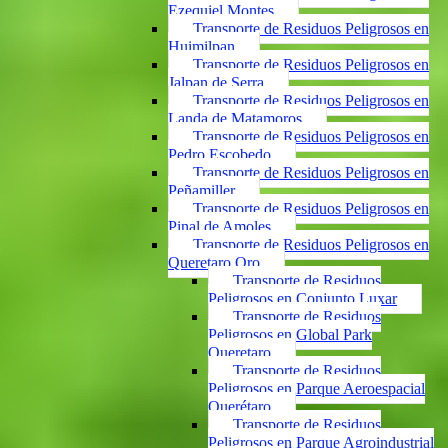
Ezequiel Montes
Transporte de Residuos Peligrosos en
Huimilpan
Transporte de Residuos Peligrosos en
Jalpan de Serra
Transporte de Residuos Peligrosos en
Landa de Matamoros
Transporte de Residuos Peligrosos en
Pedro Escobedo
Transporte de Residuos Peligrosos en
Peñamiller
Transporte de Residuos Peligrosos en
Pinal de Amoles
Transporte de Residuos Peligrosos en
Queretaro Qro
Transporte de Residuos
Peligrosos en Conjunto Luxar
Transporte de Residuos
Peligrosos en Global Park
Queretaro
Transporte de Residuos
Peligrosos en Parque Aeroespacial
Querétaro
Transporte de Residuos
Peligrosos en Parque Agroindustrial