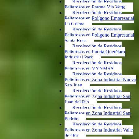
Recolección de Residuos
Peligrosos en Parque Vía Verte
Recolección de Residuos
Peligrosos en Polígono Empresarial
La Griega
Recolección de Residuos
Peligrosos en Polígono Empresarial
Santa Rosa
Recolección de Residuos
Peligrosos en Puerta Querétaro
Industrial Park
Recolección de Residuos
Peligrosos en VYNMSA
Recolección de Residuos
Peligrosos en Zona Industrial Nuevo
San Juan
Recolección de Residuos
Peligrosos en Zona Industrial San
Juan del Río
Recolección de Residuos
Peligrosos en Zona Industrial San
Pedrito
Recolección de Residuos
Peligrosos en Zona Industrial Valle
de Oro