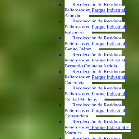
Recolección de Residuos
Peligrosos en Parque Industrial
Amexhe
Recolección de Residuos
Peligrosos en Parque Industrial
Balvanera
Recolección de Residuos
Peligrosos en Parque Industrial
Benito Juárez
Recolección de Residuos
Peligrosos en Parque Industrial
Bernardo Quintana Arrioja
Recolección de Residuos
Peligrosos en Parque Industrial
Cadereyta
Recolección de Residuos
Peligrosos en Parque Industrial
Ciudad Maderas
Recolección de Residuos
Peligrosos en Parque Industrial
Corregidora
Recolección de Residuos
Peligrosos en Parque Industrial El
Marqués
Recolección de Residuos