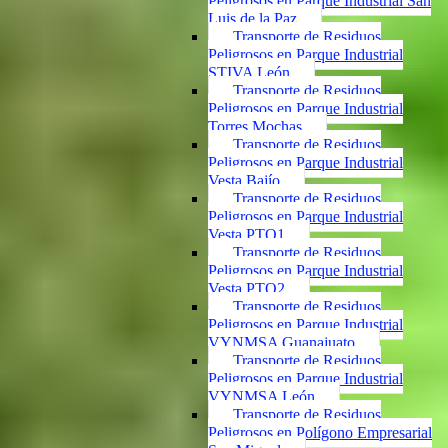
Peligrosos en Parque Industrial San
Luis de la Paz
Transporte de Residuos
Peligrosos en Parque Industrial
STIVA León
Transporte de Residuos
Peligrosos en Parque Industrial
Torres Mochas
Transporte de Residuos
Peligrosos en Parque Industrial
Vesta Bajío
Transporte de Residuos
Peligrosos en Parque Industrial
Vesta PTO1
Transporte de Residuos
Peligrosos en Parque Industrial
Vesta PTO2
Transporte de Residuos
Peligrosos en Parque Industrial
VYNMSA Guanajuato
Transporte de Residuos
Peligrosos en Parque Industrial
VYNMSA León
Transporte de Residuos
Peligrosos en Polígono Empresarial