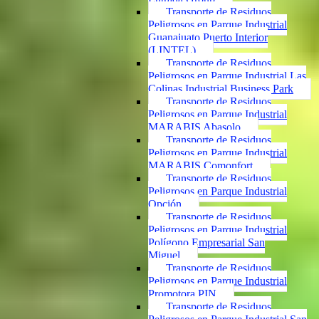
Transporte de Residuos
Peligrosos en Parque Industrial
Guanajuato Puerto Interior
(LINTEL)
Transporte de Residuos
Peligrosos en Parque Industrial Las
Colinas Industrial Business Park
Transporte de Residuos
Peligrosos en Parque Industrial
MARABIS Abasolo
Transporte de Residuos
Peligrosos en Parque Industrial
MARABIS Comonfort
Transporte de Residuos
Peligrosos en Parque Industrial
Opción
Transporte de Residuos
Peligrosos en Parque Industrial
Polígono Empresarial San
Miguel
Transporte de Residuos
Peligrosos en Parque Industrial
Promotora PIN
Transporte de Residuos