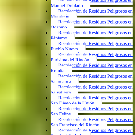
Recolección de Residuos Peligrosos en
Manuel Doblado
Recolección de Residuos Peligrosos en
Moroleón
Recolección de Residuos Peligrosos en
Ocampo
Recolección de Residuos Peligrosos en
Pénjamo
Recolección de Residuos Peligrosos en
Pueblo Nuevo
Recolección de Residuos Peligrosos en
Purísima del Rincón
Recolección de Residuos Peligrosos en
Romita
Recolección de Residuos Peligrosos en
Salamanca
Recolección de Residuos Peligrosos en
Salvatierra
Recolección de Residuos Peligrosos en
San Diego de la Unión
Recolección de Residuos Peligrosos en
San Felipe
Recolección de Residuos Peligrosos en
San Francisco del Rincón
Recolección de Residuos Peligrosos en