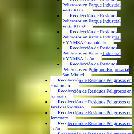
Peligrosos en Parque Industrial
Vesta PTO1
Recolección de Residuos
Peligrosos en Parque Industrial
Vesta PTO2
Recolección de Residuos
Peligrosos en Parque Industrial
VYNMSA Guanajuato
Recolección de Residuos
Peligrosos en Parque Industrial
VYNMSA León
Recolección de Residuos
Peligrosos en Polígono Empresarial
San Miguel
Recolección de Residuos Peligrosos en
Huanímaro
Recolección de Residuos Peligrosos en
Irapuato
Recolección de Residuos Peligrosos en
Jaral del Progreso
Recolección de Residuos Peligrosos en
Jerécuaro
Recolección de Residuos Peligrosos en
León