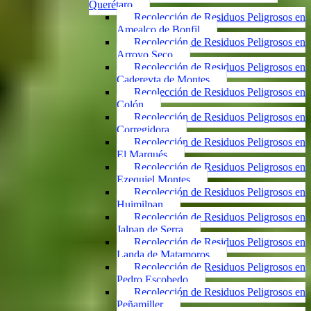
Querétaro
Recolección de Residuos Peligrosos en
Amealco de Bonfil
Recolección de Residuos Peligrosos en
Arroyo Seco
Recolección de Residuos Peligrosos en
Cadereyta de Montes
Recolección de Residuos Peligrosos en
Colón
Recolección de Residuos Peligrosos en
Corregidora
Recolección de Residuos Peligrosos en
El Marqués
Recolección de Residuos Peligrosos en
Ezequiel Montes
Recolección de Residuos Peligrosos en
Huimilpan
Recolección de Residuos Peligrosos en
Jalpan de Serra
Recolección de Residuos Peligrosos en
Landa de Matamoros
Recolección de Residuos Peligrosos en
Pedro Escobedo
Recolección de Residuos Peligrosos en
Peñamiller