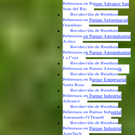
Peligrosos en Parque Advance San
Juan del Rio
Recolección de Residuos
Peligrosos en Parque Aeroespacial
Querétaro
Recolección de Residuos
Peligrosos en Parque Agroindustrial
Activa
Recolección de Residuos
Peligrosos en Parque Agroindustrial
La Cruz
Recolección de Residuos
Peligrosos en Parque Agropark
Recolección de Residuos
Peligrosos en Parque Empresarial
Santa Rosa
Recolección de Residuos
Peligrosos en Parque Industrial
Advance
Recolección de Residuos
Peligrosos en Parque Industrial
Aeropuerto O´Donell
Recolección de Residuos
Peligrosos en Parque Industrial
AeroTech