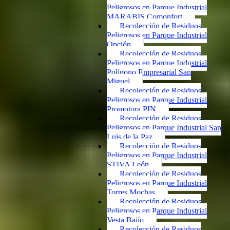
Peligrosos en Parque Industrial
MARABIS Comonfort
Recolección de Residuos
Peligrosos en Parque Industrial
Opción
Recolección de Residuos
Peligrosos en Parque Industrial
Polígono Empresarial San
Miguel
Recolección de Residuos
Peligrosos en Parque Industrial
Promotora PIN
Recolección de Residuos
Peligrosos en Parque Industrial San
Luis de la Paz
Recolección de Residuos
Peligrosos en Parque Industrial
STIVA León
Recolección de Residuos
Peligrosos en Parque Industrial
Torres Mochas
Recolección de Residuos
Peligrosos en Parque Industrial
Vesta Bajío
Recolección de Residuos