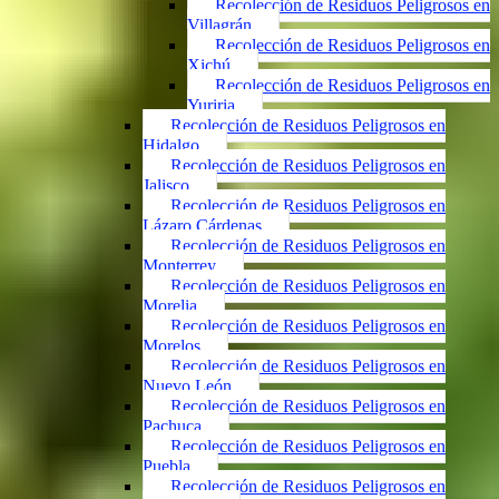
Recolección de Residuos Peligrosos en
Villagrán
Recolección de Residuos Peligrosos en
Xichú
Recolección de Residuos Peligrosos en
Yuriria
Recolección de Residuos Peligrosos en
Hidalgo
Recolección de Residuos Peligrosos en
Jalisco
Recolección de Residuos Peligrosos en
Lázaro Cárdenas
Recolección de Residuos Peligrosos en
Monterrey
Recolección de Residuos Peligrosos en
Morelia
Recolección de Residuos Peligrosos en
Morelos
Recolección de Residuos Peligrosos en
Nuevo León
Recolección de Residuos Peligrosos en
Pachuca
Recolección de Residuos Peligrosos en
Puebla
Recolección de Residuos Peligrosos en