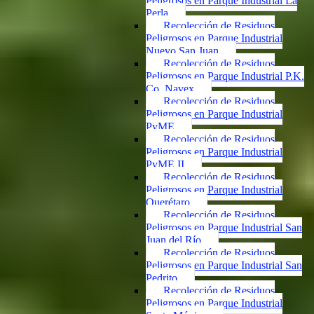
Peligrosos en Parque Industrial La
Perla
Recolección de Residuos
Peligrosos en Parque Industrial
Nuevo San Juan
Recolección de Residuos
Peligrosos en Parque Industrial P.K.
Co. Navex
Recolección de Residuos
Peligrosos en Parque Industrial
PyME
Recolección de Residuos
Peligrosos en Parque Industrial
PyME II
Recolección de Residuos
Peligrosos en Parque Industrial
Querétaro
Recolección de Residuos
Peligrosos en Parque Industrial San
Juan del Río
Recolección de Residuos
Peligrosos en Parque Industrial San
Pedrito
Recolección de Residuos
Peligrosos en Parque Industrial