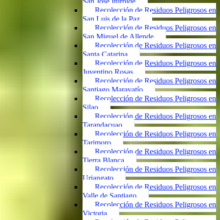
San José Iturbide
Recolección de Residuos Peligrosos en
San Luis de la Paz
Recolección de Residuos Peligrosos en
San Miguel de Allende
Recolección de Residuos Peligrosos en
Santa Catarina
Recolección de Residuos Peligrosos en
Juventino Rosas
Recolección de Residuos Peligrosos en
Santiago Maravatío
Recolección de Residuos Peligrosos en
Silao
Recolección de Residuos Peligrosos en
Tarandacuao
Recolección de Residuos Peligrosos en
Tarimoro
Recolección de Residuos Peligrosos en
Tierra Blanca
Recolección de Residuos Peligrosos en
Uriangato
Recolección de Residuos Peligrosos en
Valle de Santiago
Recolección de Residuos Peligrosos en
Victoria