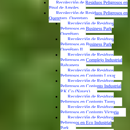
Recolección de Residuos Peligrosos en
Pinal de Amoles
Recolección de Residuos Peligrosos en
Queretaro, Queretaro
Recolección de Residuos
Peligrosos en Business Park
Querétaro
Recolección de Residuos
Peligrosos en Business Park
Querétaro II
Recolección de Residuos
Peligrosos en Complejo Industrial
Balvanera
Recolección de Residuos
Peligrosos en Conjunto Luxar
Recolección de Residuos
Peligrosos en Conjunto Industrial
P.K.Co (Navex)
Recolección de Residuos
Peligrosos en Conjunto Tauro
Recolección de Residuos
Peligrosos en Conjunto Victoria
Recolección de Residuos
Peligrosos en Eco Industrial
Park