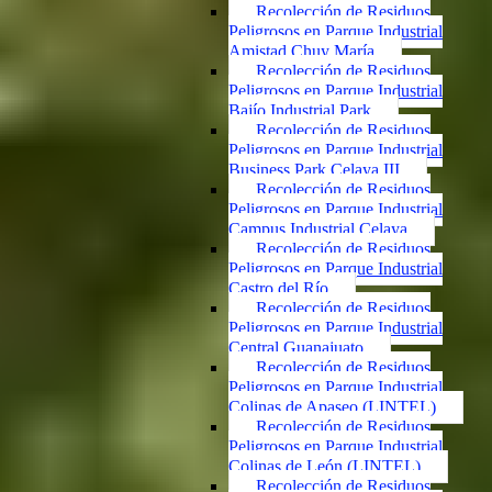
Recolección de Residuos
Peligrosos en Parque Industrial
Amistad Chuy María
Recolección de Residuos
Peligrosos en Parque Industrial
Bajío Industrial Park
Recolección de Residuos
Peligrosos en Parque Industrial
Business Park Celaya III
Recolección de Residuos
Peligrosos en Parque Industrial
Campus Industrial Celaya
Recolección de Residuos
Peligrosos en Parque Industrial
Castro del Río
Recolección de Residuos
Peligrosos en Parque Industrial
Central Guanajuato
Recolección de Residuos
Peligrosos en Parque Industrial
Colinas de Apaseo (LINTEL)
Recolección de Residuos
Peligrosos en Parque Industrial
Colinas de León (LINTEL)
Recolección de Residuos