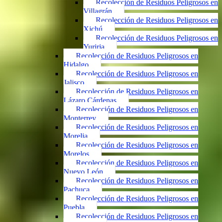
Recolección de Residuos Peligrosos en
Villagrán
Recolección de Residuos Peligrosos en
Xichú
Recolección de Residuos Peligrosos en
Yuriria
Recolección de Residuos Peligrosos en
Hidalgo
Recolección de Residuos Peligrosos en
Jalisco
Recolección de Residuos Peligrosos en
Lázaro Cárdenas
Recolección de Residuos Peligrosos en
Monterrey
Recolección de Residuos Peligrosos en
Morelia
Recolección de Residuos Peligrosos en
Morelos
Recolección de Residuos Peligrosos en
Nuevo León
Recolección de Residuos Peligrosos en
Pachuca
Recolección de Residuos Peligrosos en
Puebla
Recolección de Residuos Peligrosos en