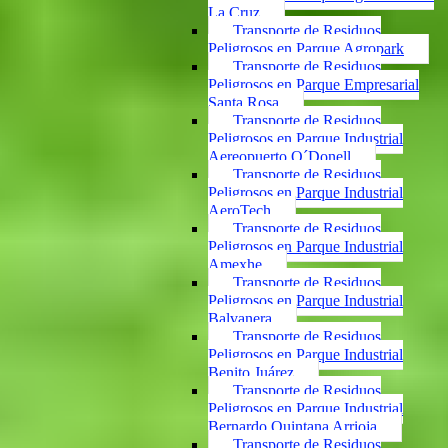
La Cruz
Transporte de Residuos
Peligrosos en Parque Agropark
Transporte de Residuos
Peligrosos en Parque Empresarial
Santa Rosa
Transporte de Residuos
Peligrosos en Parque Industrial
Aereopuerto O´Donell
Transporte de Residuos
Peligrosos en Parque Industrial
AeroTech
Transporte de Residuos
Peligrosos en Parque Industrial
Amexhe
Transporte de Residuos
Peligrosos en Parque Industrial
Balvanera
Transporte de Residuos
Peligrosos en Parque Industrial
Benito Juárez
Transporte de Residuos
Peligrosos en Parque Industrial
Bernardo Quintana Arrioja
Transporte de Residuos