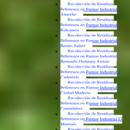
Recolección de Residuos
Peligrosos en Parque Industrial
Amexhe
Recolección de Residuos
Peligrosos en Parque Industrial
Balvanera
Recolección de Residuos
Peligrosos en Parque Industrial
Benito Juárez
Recolección de Residuos
Peligrosos en Parque Industrial
Bernardo Quintana Arrioja
Recolección de Residuos
Peligrosos en Parque Industrial
Cadereyta
Recolección de Residuos
Peligrosos en Parque Industrial
Ciudad Maderas
Recolección de Residuos
Peligrosos en Parque Industrial
Corregidora
Recolección de Residuos
Peligrosos en Parque Industrial El
Marqués
Recolección de Residuos