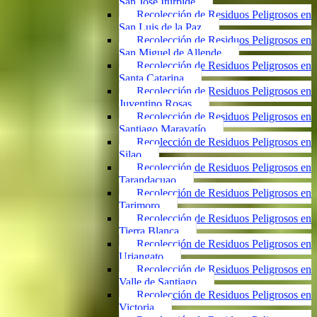
San José Iturbide
Recolección de Residuos Peligrosos en
San Luis de la Paz
Recolección de Residuos Peligrosos en
San Miguel de Allende
Recolección de Residuos Peligrosos en
Santa Catarina
Recolección de Residuos Peligrosos en
Juventino Rosas
Recolección de Residuos Peligrosos en
Santiago Maravatío
Recolección de Residuos Peligrosos en
Silao
Recolección de Residuos Peligrosos en
Tarandacuao
Recolección de Residuos Peligrosos en
Tarimoro
Recolección de Residuos Peligrosos en
Tierra Blanca
Recolección de Residuos Peligrosos en
Uriangato
Recolección de Residuos Peligrosos en
Valle de Santiago
Recolección de Residuos Peligrosos en
Victoria