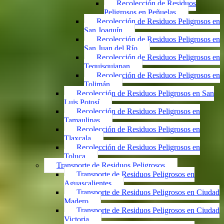
Recolección de Residuos
Peligrosos en Peñuelas
Recolección de Residuos Peligrosos en
San Joaquín
Recolección de Residuos Peligrosos en
San Juan del Río
Recolección de Residuos Peligrosos en
Tequisquiapan
Recolección de Residuos Peligrosos en
Tolimán
Recolección de Residuos Peligrosos en San
Luis Potosí
Recolección de Residuos Peligrosos en
Tamaulipas
Recolección de Residuos Peligrosos en
Tlaxcala
Recolección de Residuos Peligrosos en
Toluca
Transporte de Residuos Peligrosos
Transporte de Residuos Peligrosos en
Aguascalientes
Transporte de Residuos Peligrosos en Ciudad
Madero
Transporte de Residuos Peligrosos en Ciudad
Victoria