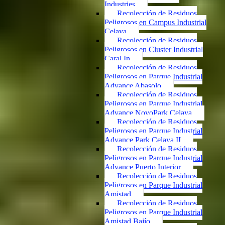
Industries
Recolección de Residuos
Peligrosos en Campus Industrial
Celaya
Recolección de Residuos
Peligrosos en Cluster Industrial
Caral In
Recolección de Residuos
Peligrosos en Parque Industrial
Advance Abasolo
Recolección de Residuos
Peligrosos en Parque Industrial
Advance NovoPark Celaya
Recolección de Residuos
Peligrosos en Parque Industrial
Advance Park Celaya II
Recolección de Residuos
Peligrosos en Parque Industrial
Advance Puerto Interior
Recolección de Residuos
Peligrosos en Parque Industrial
Amistad
Recolección de Residuos
Peligrosos en Parque Industrial
Amistad Bajío