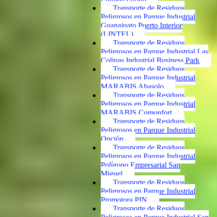
Transporte de Residuos
Peligrosos en Parque Industrial
Guanajuato Puerto Interior
(LINTEL)
Transporte de Residuos
Peligrosos en Parque Industrial Las
Colinas Industrial Business Park
Transporte de Residuos
Peligrosos en Parque Industrial
MARABIS Abasolo
Transporte de Residuos
Peligrosos en Parque Industrial
MARABIS Comonfort
Transporte de Residuos
Peligrosos en Parque Industrial
Opción
Transporte de Residuos
Peligrosos en Parque Industrial
Polígono Empresarial San
Miguel
Transporte de Residuos
Peligrosos en Parque Industrial
Promotora PIN
Transporte de Residuos