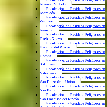
Recolección de Residuos Peligrosos en
Manuel Doblado
Recolección de Residuos Peligrosos en
Moroleón
Recolección de Residuos Peligrosos en
Ocampo
Recolección de Residuos Peligrosos en
Pénjamo
Recolección de Residuos Peligrosos en
Pueblo Nuevo
Recolección de Residuos Peligrosos en
Purísima del Rincón
Recolección de Residuos Peligrosos en
Romita
Recolección de Residuos Peligrosos en
Salamanca
Recolección de Residuos Peligrosos en
Salvatierra
Recolección de Residuos Peligrosos en
San Diego de la Unión
Recolección de Residuos Peligrosos en
San Felipe
Recolección de Residuos Peligrosos en
San Francisco del Rincón
Recolección de Residuos Peligrosos en