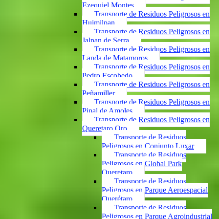
Ezequiel Montes
Transporte de Residuos Peligrosos en
Huimilpan
Transporte de Residuos Peligrosos en
Jalpan de Serra
Transporte de Residuos Peligrosos en
Landa de Matamoros
Transporte de Residuos Peligrosos en
Pedro Escobedo
Transporte de Residuos Peligrosos en
Peñamiller
Transporte de Residuos Peligrosos en
Pinal de Amoles
Transporte de Residuos Peligrosos en
Queretaro Qro
Transporte de Residuos
Peligrosos en Conjunto Luxar
Transporte de Residuos
Peligrosos en Global Park
Queretaro
Transporte de Residuos
Peligrosos en Parque Aeroespacial
Querétaro
Transporte de Residuos
Peligrosos en Parque Agroindustrial