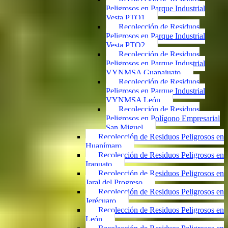
Peligrosos en Parque Industrial
Vesta PTO1
Recolección de Residuos
Peligrosos en Parque Industrial
Vesta PTO2
Recolección de Residuos
Peligrosos en Parque Industrial
VYNMSA Guanajuato
Recolección de Residuos
Peligrosos en Parque Industrial
VYNMSA León
Recolección de Residuos
Peligrosos en Polígono Empresarial
San Miguel
Recolección de Residuos Peligrosos en
Huanímaro
Recolección de Residuos Peligrosos en
Irapuato
Recolección de Residuos Peligrosos en
Jaral del Progreso
Recolección de Residuos Peligrosos en
Jerécuaro
Recolección de Residuos Peligrosos en
León