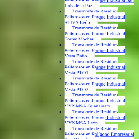
Peligrosos en Parque Industrial San
Luis de la Paz
Transporte de Residuos
Peligrosos en Parque Industrial
STIVA León
Transporte de Residuos
Peligrosos en Parque Industrial
Torres Mochas
Transporte de Residuos
Peligrosos en Parque Industrial
Vesta Bajío
Transporte de Residuos
Peligrosos en Parque Industrial
Vesta PTO1
Transporte de Residuos
Peligrosos en Parque Industrial
Vesta PTO2
Transporte de Residuos
Peligrosos en Parque Industrial
VYNMSA Guanajuato
Transporte de Residuos
Peligrosos en Parque Industrial
VYNMSA León
Transporte de Residuos
Peligrosos en Polígono Empresarial