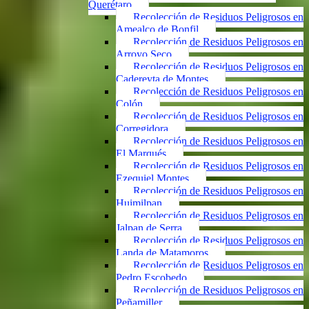
Querétaro
Recolección de Residuos Peligrosos en
Amealco de Bonfil
Recolección de Residuos Peligrosos en
Arroyo Seco
Recolección de Residuos Peligrosos en
Cadereyta de Montes
Recolección de Residuos Peligrosos en
Colón
Recolección de Residuos Peligrosos en
Corregidora
Recolección de Residuos Peligrosos en
El Marqués
Recolección de Residuos Peligrosos en
Ezequiel Montes
Recolección de Residuos Peligrosos en
Huimilpan
Recolección de Residuos Peligrosos en
Jalpan de Serra
Recolección de Residuos Peligrosos en
Landa de Matamoros
Recolección de Residuos Peligrosos en
Pedro Escobedo
Recolección de Residuos Peligrosos en
Peñamiller