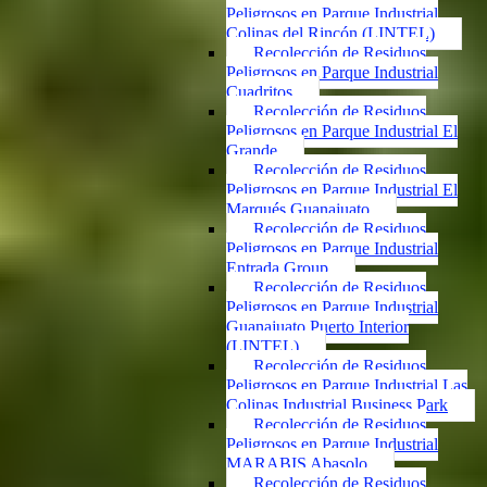
Peligrosos en Parque Industrial
Colinas del Rincón (LINTEL)
Recolección de Residuos
Peligrosos en Parque Industrial
Cuadritos
Recolección de Residuos
Peligrosos en Parque Industrial El
Grande
Recolección de Residuos
Peligrosos en Parque Industrial El
Marqués Guanajuato
Recolección de Residuos
Peligrosos en Parque Industrial
Entrada Group
Recolección de Residuos
Peligrosos en Parque Industrial
Guanajuato Puerto Interior
(LINTEL)
Recolección de Residuos
Peligrosos en Parque Industrial Las
Colinas Industrial Business Park
Recolección de Residuos
Peligrosos en Parque Industrial
MARABIS Abasolo
Recolección de Residuos