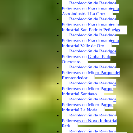
Recolección de Residuos
Peligrosos en Fraccionamiento
Agroindustrial La Cruz
Recolección de Residuos
Peligrosos en Fraccionamiento
Industrial San Pedrito Peñuelas
Recolección de Residuos
Peligrosos en Fraccionamiento
Industrial Valle de Oro
Recolección de Residuos
Peligrosos en Global Park
Queretaro
Recolección de Residuos
Peligrosos en Micro Parque del
Emprendedor
Recolección de Residuos
Peligrosos en Micro Parque
Industrial Santiago
Recolección de Residuos
Peligrosos en Micro Parque
Industrial La Noria
Recolección de Residuos
Peligrosos en Novo Industrial
Park
Recolección de Residuos