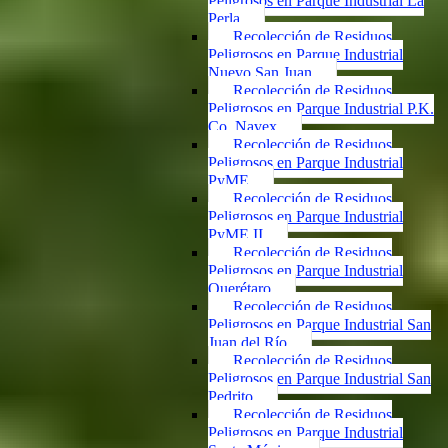
Peligrosos en Parque Industrial La
Perla
Recolección de Residuos
Peligrosos en Parque Industrial
Nuevo San Juan
Recolección de Residuos
Peligrosos en Parque Industrial P.K.
Co. Navex
Recolección de Residuos
Peligrosos en Parque Industrial
PyME
Recolección de Residuos
Peligrosos en Parque Industrial
PyME II
Recolección de Residuos
Peligrosos en Parque Industrial
Querétaro
Recolección de Residuos
Peligrosos en Parque Industrial San
Juan del Río
Recolección de Residuos
Peligrosos en Parque Industrial San
Pedrito
Recolección de Residuos
Peligrosos en Parque Industrial