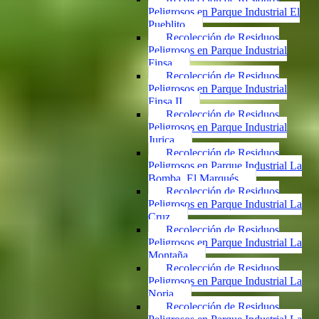
Peligrosos en Parque Industrial El
Pueblito
Recolección de Residuos
Peligrosos en Parque Industrial
Finsa
Recolección de Residuos
Peligrosos en Parque Industrial
Finsa II
Recolección de Residuos
Peligrosos en Parque Industrial
Jurica
Recolección de Residuos
Peligrosos en Parque Industrial La
Bomba, El Marqués
Recolección de Residuos
Peligrosos en Parque Industrial La
Cruz
Recolección de Residuos
Peligrosos en Parque Industrial La
Montaña
Recolección de Residuos
Peligrosos en Parque Industrial La
Noria
Recolección de Residuos