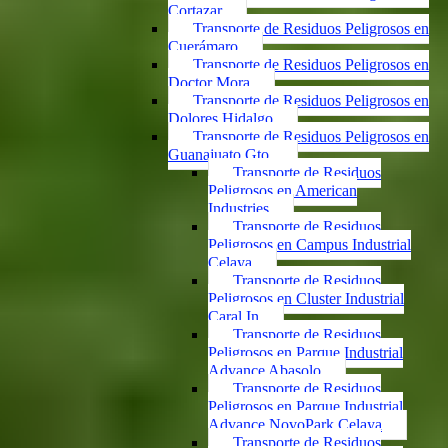
Cortazar
Transporte de Residuos Peligrosos en
Cuerámaro
Transporte de Residuos Peligrosos en
Doctor Mora
Transporte de Residuos Peligrosos en
Dolores Hidalgo
Transporte de Residuos Peligrosos en
Guanajuato Gto.
Transporte de Residuos
Peligrosos en American
Industries
Transporte de Residuos
Peligrosos en Campus Industrial
Celaya
Transporte de Residuos
Peligrosos en Cluster Industrial
Caral In
Transporte de Residuos
Peligrosos en Parque Industrial
Advance Abasolo
Transporte de Residuos
Peligrosos en Parque Industrial
Advance NovoPark Celaya
Transporte de Residuos