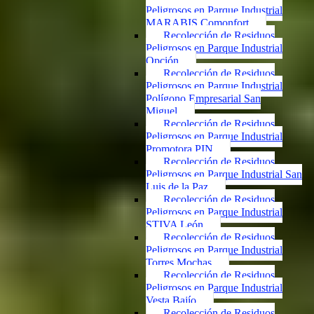
Peligrosos en Parque Industrial
MARABIS Comonfort
Recolección de Residuos
Peligrosos en Parque Industrial
Opción
Recolección de Residuos
Peligrosos en Parque Industrial
Polígono Empresarial San
Miguel
Recolección de Residuos
Peligrosos en Parque Industrial
Promotora PIN
Recolección de Residuos
Peligrosos en Parque Industrial San
Luis de la Paz
Recolección de Residuos
Peligrosos en Parque Industrial
STIVA León
Recolección de Residuos
Peligrosos en Parque Industrial
Torres Mochas
Recolección de Residuos
Peligrosos en Parque Industrial
Vesta Bajío
Recolección de Residuos