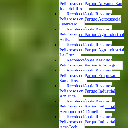
Peligrosos en Parque Advance San
Juan del Rio
Recolección de Residuos
Peligrosos en Parque Aeroespacial
Querétaro
Recolección de Residuos
Peligrosos en Parque Agroindustrial
Activa
Recolección de Residuos
Peligrosos en Parque Agroindustrial
La Cruz
Recolección de Residuos
Peligrosos en Parque Agropark
Recolección de Residuos
Peligrosos en Parque Empresarial
Santa Rosa
Recolección de Residuos
Peligrosos en Parque Industrial
Advance
Recolección de Residuos
Peligrosos en Parque Industrial
Aeropuerto O´Donell
Recolección de Residuos
Peligrosos en Parque Industrial
AeroTech