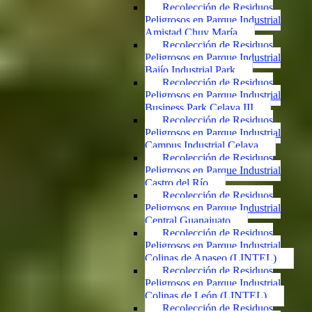
Recolección de Residuos
Peligrosos en Parque Industrial
Amistad Chuy María
Recolección de Residuos
Peligrosos en Parque Industrial
Bajío Industrial Park
Recolección de Residuos
Peligrosos en Parque Industrial
Business Park Celaya III
Recolección de Residuos
Peligrosos en Parque Industrial
Campus Industrial Celaya
Recolección de Residuos
Peligrosos en Parque Industrial
Castro del Río
Recolección de Residuos
Peligrosos en Parque Industrial
Central Guanajuato
Recolección de Residuos
Peligrosos en Parque Industrial
Colinas de Apaseo (LINTEL)
Recolección de Residuos
Peligrosos en Parque Industrial
Colinas de León (LINTEL)
Recolección de Residuos