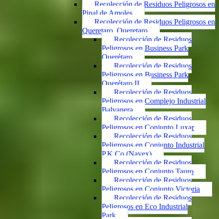
Recolección de Residuos Peligrosos en
Pinal de Amoles
Recolección de Residuos Peligrosos en
Queretaro, Queretaro
Recolección de Residuos
Peligrosos en Business Park
Querétaro
Recolección de Residuos
Peligrosos en Business Park
Querétaro II
Recolección de Residuos
Peligrosos en Complejo Industrial
Balvanera
Recolección de Residuos
Peligrosos en Conjunto Luxar
Recolección de Residuos
Peligrosos en Conjunto Industrial
P.K.Co (Navex)
Recolección de Residuos
Peligrosos en Conjunto Tauro
Recolección de Residuos
Peligrosos en Conjunto Victoria
Recolección de Residuos
Peligrosos en Eco Industrial
Park