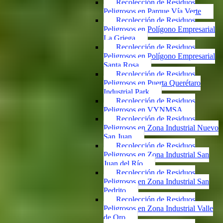
Recolección de Residuos
Peligrosos en Parque Vía Verte
Recolección de Residuos
Peligrosos en Polígono Empresarial
La Griega
Recolección de Residuos
Peligrosos en Polígono Empresarial
Santa Rosa
Recolección de Residuos
Peligrosos en Puerta Querétaro
Industrial Park
Recolección de Residuos
Peligrosos en VYNMSA
Recolección de Residuos
Peligrosos en Zona Industrial Nuevo
San Juan
Recolección de Residuos
Peligrosos en Zona Industrial San
Juan del Río
Recolección de Residuos
Peligrosos en Zona Industrial San
Pedrito
Recolección de Residuos
Peligrosos en Zona Industrial Valle
de Oro