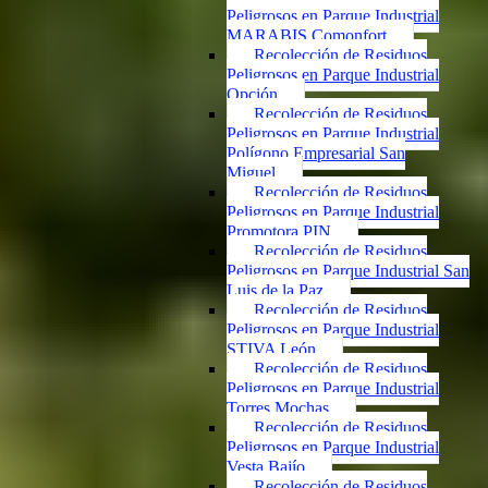
Peligrosos en Parque Industrial
MARABIS Comonfort
Recolección de Residuos
Peligrosos en Parque Industrial
Opción
Recolección de Residuos
Peligrosos en Parque Industrial
Polígono Empresarial San
Miguel
Recolección de Residuos
Peligrosos en Parque Industrial
Promotora PIN
Recolección de Residuos
Peligrosos en Parque Industrial San
Luis de la Paz
Recolección de Residuos
Peligrosos en Parque Industrial
STIVA León
Recolección de Residuos
Peligrosos en Parque Industrial
Torres Mochas
Recolección de Residuos
Peligrosos en Parque Industrial
Vesta Bajío
Recolección de Residuos