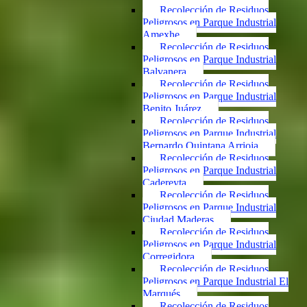
Recolección de Residuos
Peligrosos en Parque Industrial
Amexhe
Recolección de Residuos
Peligrosos en Parque Industrial
Balvanera
Recolección de Residuos
Peligrosos en Parque Industrial
Benito Juárez
Recolección de Residuos
Peligrosos en Parque Industrial
Bernardo Quintana Arrioja
Recolección de Residuos
Peligrosos en Parque Industrial
Cadereyta
Recolección de Residuos
Peligrosos en Parque Industrial
Ciudad Maderas
Recolección de Residuos
Peligrosos en Parque Industrial
Corregidora
Recolección de Residuos
Peligrosos en Parque Industrial El
Marqués
Recolección de Residuos