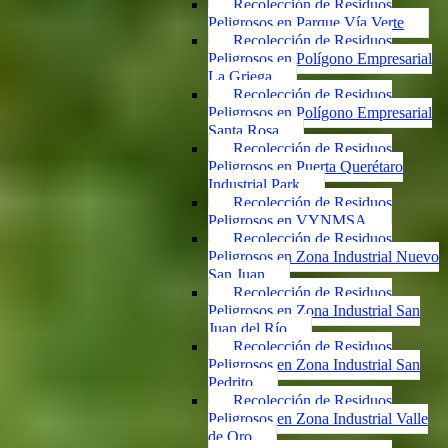
Recolección de Residuos
Peligrosos en Parque Vía Verte
Recolección de Residuos
Peligrosos en Polígono Empresarial
La Griega
Recolección de Residuos
Peligrosos en Polígono Empresarial
Santa Rosa
Recolección de Residuos
Peligrosos en Puerta Querétaro
Industrial Park
Recolección de Residuos
Peligrosos en VYNMSA
Recolección de Residuos
Peligrosos en Zona Industrial Nuevo
San Juan
Recolección de Residuos
Peligrosos en Zona Industrial San
Juan del Río
Recolección de Residuos
Peligrosos en Zona Industrial San
Pedrito
Recolección de Residuos
Peligrosos en Zona Industrial Valle
de Oro