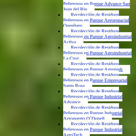
Peligrosos en Parque Advance San
Juan del Rio
Recolección de Residuos
Peligrosos en Parque Aeroespacial
Querétaro
Recolección de Residuos
Peligrosos en Parque Agroindustrial
Activa
Recolección de Residuos
Peligrosos en Parque Agroindustrial
La Cruz
Recolección de Residuos
Peligrosos en Parque Agropark
Recolección de Residuos
Peligrosos en Parque Empresarial
Santa Rosa
Recolección de Residuos
Peligrosos en Parque Industrial
Advance
Recolección de Residuos
Peligrosos en Parque Industrial
Aeropuerto O´Donell
Recolección de Residuos
Peligrosos en Parque Industrial
AeroTech