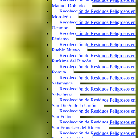
Recolección de Residuos Peligrosos en
Manuel Doblado
Recolección de Residuos Peligrosos en
Moroleón
Recolección de Residuos Peligrosos en
Ocampo
Recolección de Residuos Peligrosos en
Pénjamo
Recolección de Residuos Peligrosos en
Pueblo Nuevo
Recolección de Residuos Peligrosos en
Purísima del Rincón
Recolección de Residuos Peligrosos en
Romita
Recolección de Residuos Peligrosos en
Salamanca
Recolección de Residuos Peligrosos en
Salvatierra
Recolección de Residuos Peligrosos en
San Diego de la Unión
Recolección de Residuos Peligrosos en
San Felipe
Recolección de Residuos Peligrosos en
San Francisco del Rincón
Recolección de Residuos Peligrosos en