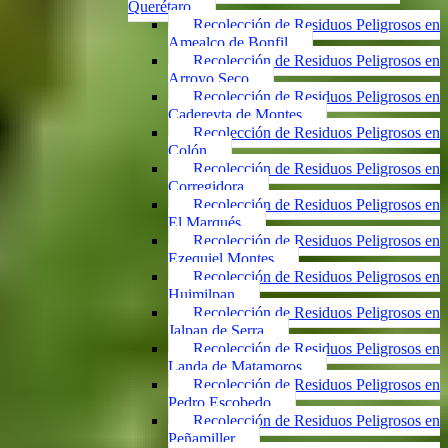
Querétaro
Recolección de Residuos Peligrosos en
Amealco de Bonfil
Recolección de Residuos Peligrosos en
Arroyo Seco
Recolección de Residuos Peligrosos en
Cadereyta de Montes
Recolección de Residuos Peligrosos en
Colón
Recolección de Residuos Peligrosos en
Corregidora
Recolección de Residuos Peligrosos en
El Marqués
Recolección de Residuos Peligrosos en
Ezequiel Montes
Recolección de Residuos Peligrosos en
Huimilpan
Recolección de Residuos Peligrosos en
Jalpan de Serra
Recolección de Residuos Peligrosos en
Landa de Matamoros
Recolección de Residuos Peligrosos en
Pedro Escobedo
Recolección de Residuos Peligrosos en
Peñamiller