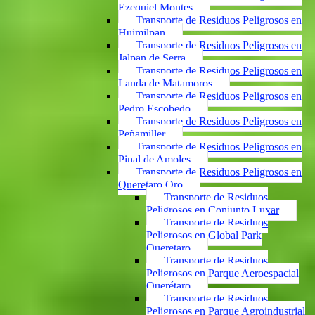
Ezequiel Montes
Transporte de Residuos Peligrosos en
Huimilpan
Transporte de Residuos Peligrosos en
Jalpan de Serra
Transporte de Residuos Peligrosos en
Landa de Matamoros
Transporte de Residuos Peligrosos en
Pedro Escobedo
Transporte de Residuos Peligrosos en
Peñamiller
Transporte de Residuos Peligrosos en
Pinal de Amoles
Transporte de Residuos Peligrosos en
Queretaro Qro
Transporte de Residuos
Peligrosos en Conjunto Luxar
Transporte de Residuos
Peligrosos en Global Park
Queretaro
Transporte de Residuos
Peligrosos en Parque Aeroespacial
Querétaro
Transporte de Residuos
Peligrosos en Parque Agroindustrial