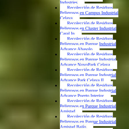
Industries
Recolección de Residuos
Peligrosos en Campus Industrial
Celaya
Recolección de Residuos
Peligrosos en Cluster Industrial
Caral In
Recolección de Residuos
Peligrosos en Parque Industrial
Advance Abasolo
Recolección de Residuos
Peligrosos en Parque Industrial
Advance NovoPark Celaya
Recolección de Residuos
Peligrosos en Parque Industrial
Advance Park Celaya II
Recolección de Residuos
Peligrosos en Parque Industrial
Advance Puerto Interior
Recolección de Residuos
Peligrosos en Parque Industrial
Amistad
Recolección de Residuos
Peligrosos en Parque Industrial
Amistad Bajío