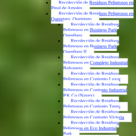
Recolección de Residuos Peligrosos en
Pinal de Amoles
Recolección de Residuos Peligrosos en
Queretaro, Queretaro
Recolección de Residuos
Peligrosos en Business Park
Querétaro
Recolección de Residuos
Peligrosos en Business Park
Querétaro II
Recolección de Residuos
Peligrosos en Complejo Industrial
Balvanera
Recolección de Residuos
Peligrosos en Conjunto Luxar
Recolección de Residuos
Peligrosos en Conjunto Industrial
P.K.Co (Navex)
Recolección de Residuos
Peligrosos en Conjunto Tauro
Recolección de Residuos
Peligrosos en Conjunto Victoria
Recolección de Residuos
Peligrosos en Eco Industrial
Park