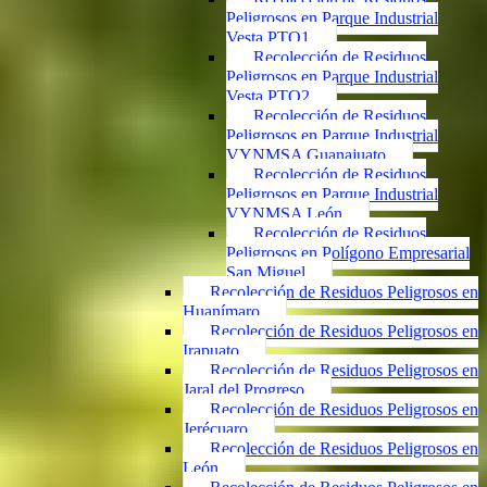
Peligrosos en Parque Industrial
Vesta PTO1
Recolección de Residuos
Peligrosos en Parque Industrial
Vesta PTO2
Recolección de Residuos
Peligrosos en Parque Industrial
VYNMSA Guanajuato
Recolección de Residuos
Peligrosos en Parque Industrial
VYNMSA León
Recolección de Residuos
Peligrosos en Polígono Empresarial
San Miguel
Recolección de Residuos Peligrosos en
Huanímaro
Recolección de Residuos Peligrosos en
Irapuato
Recolección de Residuos Peligrosos en
Jaral del Progreso
Recolección de Residuos Peligrosos en
Jerécuaro
Recolección de Residuos Peligrosos en
León