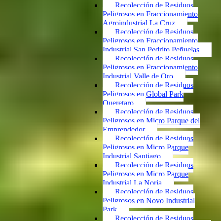
Recolección de Residuos
Peligrosos en Fraccionamiento
Agroindustrial La Cruz
Recolección de Residuos
Peligrosos en Fraccionamiento
Industrial San Pedrito Peñuelas
Recolección de Residuos
Peligrosos en Fraccionamiento
Industrial Valle de Oro
Recolección de Residuos
Peligrosos en Global Park
Queretaro
Recolección de Residuos
Peligrosos en Micro Parque del
Emprendedor
Recolección de Residuos
Peligrosos en Micro Parque
Industrial Santiago
Recolección de Residuos
Peligrosos en Micro Parque
Industrial La Noria
Recolección de Residuos
Peligrosos en Novo Industrial
Park
Recolección de Residuos