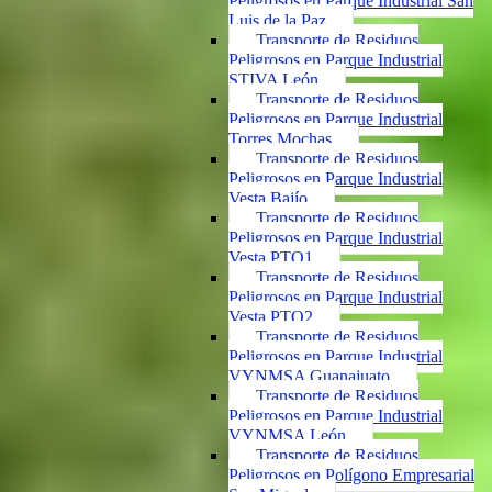
Peligrosos en Parque Industrial San
Luis de la Paz
Transporte de Residuos
Peligrosos en Parque Industrial
STIVA León
Transporte de Residuos
Peligrosos en Parque Industrial
Torres Mochas
Transporte de Residuos
Peligrosos en Parque Industrial
Vesta Bajío
Transporte de Residuos
Peligrosos en Parque Industrial
Vesta PTO1
Transporte de Residuos
Peligrosos en Parque Industrial
Vesta PTO2
Transporte de Residuos
Peligrosos en Parque Industrial
VYNMSA Guanajuato
Transporte de Residuos
Peligrosos en Parque Industrial
VYNMSA León
Transporte de Residuos
Peligrosos en Polígono Empresarial