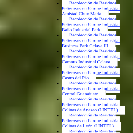
Recolección de Residuos
Peligrosos en Parque Industrial
Amistad Chuy María
Recolección de Residuos
Peligrosos en Parque Industrial
Bajío Industrial Park
Recolección de Residuos
Peligrosos en Parque Industrial
Business Park Celaya III
Recolección de Residuos
Peligrosos en Parque Industrial
Campus Industrial Celaya
Recolección de Residuos
Peligrosos en Parque Industrial
Castro del Río
Recolección de Residuos
Peligrosos en Parque Industrial
Central Guanajuato
Recolección de Residuos
Peligrosos en Parque Industrial
Colinas de Apaseo (LINTEL)
Recolección de Residuos
Peligrosos en Parque Industrial
Colinas de León (LINTEL)
Recolección de Residuos