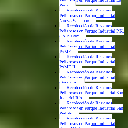
Peligrosos en Parque Industrial La
Perla
Recolección de Residuos
Peligrosos en Parque Industrial
Nuevo San Juan
Recolección de Residuos
Peligrosos en Parque Industrial P.K.
Co. Navex
Recolección de Residuos
Peligrosos en Parque Industrial
PyME
Recolección de Residuos
Peligrosos en Parque Industrial
PyME II
Recolección de Residuos
Peligrosos en Parque Industrial
Querétaro
Recolección de Residuos
Peligrosos en Parque Industrial San
Juan del Río
Recolección de Residuos
Peligrosos en Parque Industrial San
Pedrito
Recolección de Residuos
Peligrosos en Parque Industrial