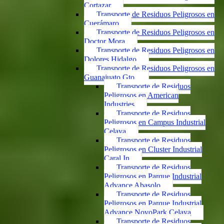
Cortazar
Transporte de Residuos Peligrosos en
Cuerámaro
Transporte de Residuos Peligrosos en
Doctor Mora
Transporte de Residuos Peligrosos en
Dolores Hidalgo
Transporte de Residuos Peligrosos en
Guanajuato Gto.
Transporte de Residuos
Peligrosos en American
Industries
Transporte de Residuos
Peligrosos en Campus Industrial
Celaya
Transporte de Residuos
Peligrosos en Cluster Industrial
Caral In
Transporte de Residuos
Peligrosos en Parque Industrial
Advance Abasolo
Transporte de Residuos
Peligrosos en Parque Industrial
Advance NovoPark Celaya
Transporte de Residuos