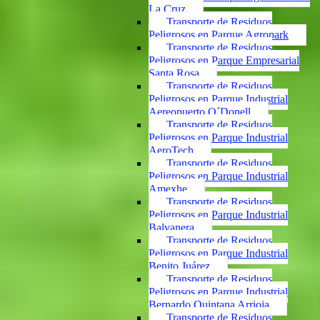
La Cruz
Transporte de Residuos
Peligrosos en Parque Agropark
Transporte de Residuos
Peligrosos en Parque Empresarial
Santa Rosa
Transporte de Residuos
Peligrosos en Parque Industrial
Aereopuerto O´Donell
Transporte de Residuos
Peligrosos en Parque Industrial
AeroTech
Transporte de Residuos
Peligrosos en Parque Industrial
Amexhe
Transporte de Residuos
Peligrosos en Parque Industrial
Balvanera
Transporte de Residuos
Peligrosos en Parque Industrial
Benito Juárez
Transporte de Residuos
Peligrosos en Parque Industrial
Bernardo Quintana Arrioja
Transporte de Residuos