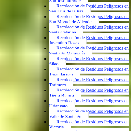
San José Iturbide
Recolección de Residuos Peligrosos en
San Luis de la Paz
Recolección de Residuos Peligrosos en
San Miguel de Allende
Recolección de Residuos Peligrosos en
Santa Catarina
Recolección de Residuos Peligrosos en
Juventino Rosas
Recolección de Residuos Peligrosos en
Santiago Maravatío
Recolección de Residuos Peligrosos en
Silao
Recolección de Residuos Peligrosos en
Tarandacuao
Recolección de Residuos Peligrosos en
Tarimoro
Recolección de Residuos Peligrosos en
Tierra Blanca
Recolección de Residuos Peligrosos en
Uriangato
Recolección de Residuos Peligrosos en
Valle de Santiago
Recolección de Residuos Peligrosos en
Victoria