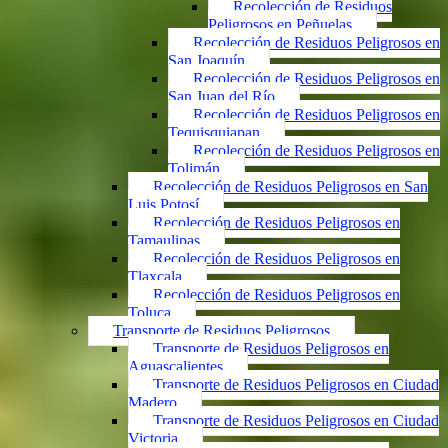
Recolección de Residuos
Peligrosos en Peñuelas
Recolección de Residuos Peligrosos en
San Joaquín
Recolección de Residuos Peligrosos en
San Juan del Río
Recolección de Residuos Peligrosos en
Tequisquiapan
Recolección de Residuos Peligrosos en
Tolimán
Recolección de Residuos Peligrosos en San
Luis Potosí
Recolección de Residuos Peligrosos en
Tamaulipas
Recolección de Residuos Peligrosos en
Tlaxcala
Recolección de Residuos Peligrosos en
Toluca
Transporte de Residuos Peligrosos
Transporte de Residuos Peligrosos en
Aguascalientes
Transporte de Residuos Peligrosos en Ciudad
Madero
Transporte de Residuos Peligrosos en Ciudad
Victoria