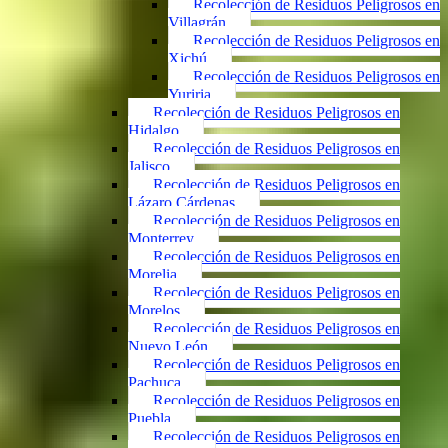
Recolección de Residuos Peligrosos en
Villagrán
Recolección de Residuos Peligrosos en
Xichú
Recolección de Residuos Peligrosos en
Yuriria
Recolección de Residuos Peligrosos en
Hidalgo
Recolección de Residuos Peligrosos en
Jalisco
Recolección de Residuos Peligrosos en
Lázaro Cárdenas
Recolección de Residuos Peligrosos en
Monterrey
Recolección de Residuos Peligrosos en
Morelia
Recolección de Residuos Peligrosos en
Morelos
Recolección de Residuos Peligrosos en
Nuevo León
Recolección de Residuos Peligrosos en
Pachuca
Recolección de Residuos Peligrosos en
Puebla
Recolección de Residuos Peligrosos en