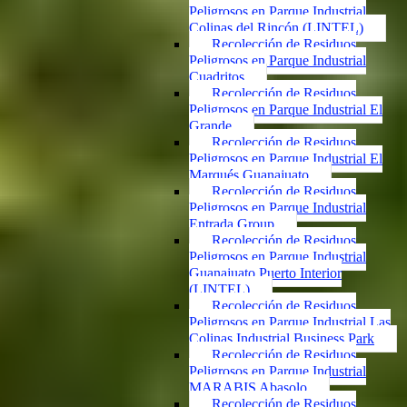
Peligrosos en Parque Industrial
Colinas del Rincón (LINTEL)
Recolección de Residuos
Peligrosos en Parque Industrial
Cuadritos
Recolección de Residuos
Peligrosos en Parque Industrial El
Grande
Recolección de Residuos
Peligrosos en Parque Industrial El
Marqués Guanajuato
Recolección de Residuos
Peligrosos en Parque Industrial
Entrada Group
Recolección de Residuos
Peligrosos en Parque Industrial
Guanajuato Puerto Interior
(LINTEL)
Recolección de Residuos
Peligrosos en Parque Industrial Las
Colinas Industrial Business Park
Recolección de Residuos
Peligrosos en Parque Industrial
MARABIS Abasolo
Recolección de Residuos