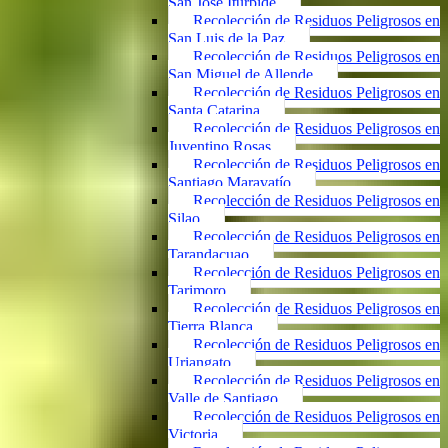
San José Iturbide
Recolección de Residuos Peligrosos en
San Luis de la Paz
Recolección de Residuos Peligrosos en
San Miguel de Allende
Recolección de Residuos Peligrosos en
Santa Catarina
Recolección de Residuos Peligrosos en
Juventino Rosas
Recolección de Residuos Peligrosos en
Santiago Maravatío
Recolección de Residuos Peligrosos en
Silao
Recolección de Residuos Peligrosos en
Tarandacuao
Recolección de Residuos Peligrosos en
Tarimoro
Recolección de Residuos Peligrosos en
Tierra Blanca
Recolección de Residuos Peligrosos en
Uriangato
Recolección de Residuos Peligrosos en
Valle de Santiago
Recolección de Residuos Peligrosos en
Victoria