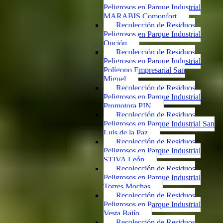
Peligrosos en Parque Industrial
MARABIS Comonfort
Recolección de Residuos
Peligrosos en Parque Industrial
Opción
Recolección de Residuos
Peligrosos en Parque Industrial
Polígono Empresarial San
Miguel
Recolección de Residuos
Peligrosos en Parque Industrial
Promotora PIN
Recolección de Residuos
Peligrosos en Parque Industrial San
Luis de la Paz
Recolección de Residuos
Peligrosos en Parque Industrial
STIVA León
Recolección de Residuos
Peligrosos en Parque Industrial
Torres Mochas
Recolección de Residuos
Peligrosos en Parque Industrial
Vesta Bajío
Recolección de Residuos