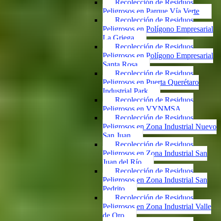
Recolección de Residuos
Peligrosos en Parque Vía Verte
Recolección de Residuos
Peligrosos en Polígono Empresarial
La Griega
Recolección de Residuos
Peligrosos en Polígono Empresarial
Santa Rosa
Recolección de Residuos
Peligrosos en Puerta Querétaro
Industrial Park
Recolección de Residuos
Peligrosos en VYNMSA
Recolección de Residuos
Peligrosos en Zona Industrial Nuevo
San Juan
Recolección de Residuos
Peligrosos en Zona Industrial San
Juan del Río
Recolección de Residuos
Peligrosos en Zona Industrial San
Pedrito
Recolección de Residuos
Peligrosos en Zona Industrial Valle
de Oro