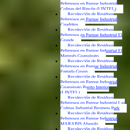
Peligrosos en Parque Industrial
Colinas del Rincón (LINTEL)
Recolección de Residuos
Peligrosos en Parque Industrial
Cuadritos
Recolección de Residuos
Peligrosos en Parque Industrial El
Grande
Recolección de Residuos
Peligrosos en Parque Industrial El
Marqués Guanajuato
Recolección de Residuos
Peligrosos en Parque Industrial
Entrada Group
Recolección de Residuos
Peligrosos en Parque Industrial
Guanajuato Puerto Interior
(LINTEL)
Recolección de Residuos
Peligrosos en Parque Industrial Las
Colinas Industrial Business Park
Recolección de Residuos
Peligrosos en Parque Industrial
MARABIS Abasolo
Recolección de Residuos