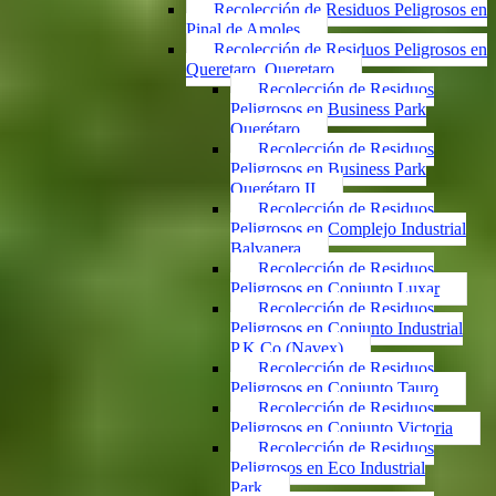
Recolección de Residuos Peligrosos en
Pinal de Amoles
Recolección de Residuos Peligrosos en
Queretaro, Queretaro
Recolección de Residuos
Peligrosos en Business Park
Querétaro
Recolección de Residuos
Peligrosos en Business Park
Querétaro II
Recolección de Residuos
Peligrosos en Complejo Industrial
Balvanera
Recolección de Residuos
Peligrosos en Conjunto Luxar
Recolección de Residuos
Peligrosos en Conjunto Industrial
P.K.Co (Navex)
Recolección de Residuos
Peligrosos en Conjunto Tauro
Recolección de Residuos
Peligrosos en Conjunto Victoria
Recolección de Residuos
Peligrosos en Eco Industrial
Park