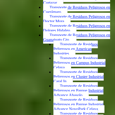
Cortazar
Transporte de Residuos Peligrosos en
Cuerámaro
Transporte de Residuos Peligrosos en
Doctor Mora
Transporte de Residuos Peligrosos en
Dolores Hidalgo
Transporte de Residuos Peligrosos en
Guanajuato Gto.
Transporte de Residuos
Peligrosos en American
Industries
Transporte de Residuos
Peligrosos en Campus Industrial
Celaya
Transporte de Residuos
Peligrosos en Cluster Industrial
Caral In
Transporte de Residuos
Peligrosos en Parque Industrial
Advance Abasolo
Transporte de Residuos
Peligrosos en Parque Industrial
Advance NovoPark Celaya
Transporte de Residuos