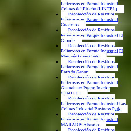
Peligrosos en Parque Industrial
Colinas del Rincón (LINTEL)
Recolección de Residuos
Peligrosos en Parque Industrial
Cuadritos
Recolección de Residuos
Peligrosos en Parque Industrial El
Grande
Recolección de Residuos
Peligrosos en Parque Industrial El
Marqués Guanajuato
Recolección de Residuos
Peligrosos en Parque Industrial
Entrada Group
Recolección de Residuos
Peligrosos en Parque Industrial
Guanajuato Puerto Interior
(LINTEL)
Recolección de Residuos
Peligrosos en Parque Industrial Las
Colinas Industrial Business Park
Recolección de Residuos
Peligrosos en Parque Industrial
MARABIS Abasolo
Recolección de Residuos