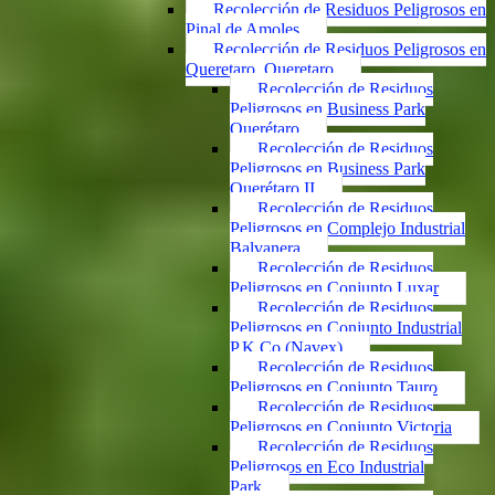
Recolección de Residuos Peligrosos en
Pinal de Amoles
Recolección de Residuos Peligrosos en
Queretaro, Queretaro
Recolección de Residuos
Peligrosos en Business Park
Querétaro
Recolección de Residuos
Peligrosos en Business Park
Querétaro II
Recolección de Residuos
Peligrosos en Complejo Industrial
Balvanera
Recolección de Residuos
Peligrosos en Conjunto Luxar
Recolección de Residuos
Peligrosos en Conjunto Industrial
P.K.Co (Navex)
Recolección de Residuos
Peligrosos en Conjunto Tauro
Recolección de Residuos
Peligrosos en Conjunto Victoria
Recolección de Residuos
Peligrosos en Eco Industrial
Park