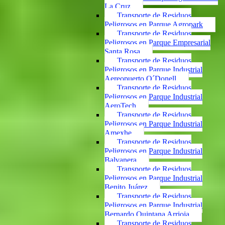
La Cruz
Transporte de Residuos
Peligrosos en Parque Agropark
Transporte de Residuos
Peligrosos en Parque Empresarial
Santa Rosa
Transporte de Residuos
Peligrosos en Parque Industrial
Aereopuerto O´Donell
Transporte de Residuos
Peligrosos en Parque Industrial
AeroTech
Transporte de Residuos
Peligrosos en Parque Industrial
Amexhe
Transporte de Residuos
Peligrosos en Parque Industrial
Balvanera
Transporte de Residuos
Peligrosos en Parque Industrial
Benito Juárez
Transporte de Residuos
Peligrosos en Parque Industrial
Bernardo Quintana Arrioja
Transporte de Residuos