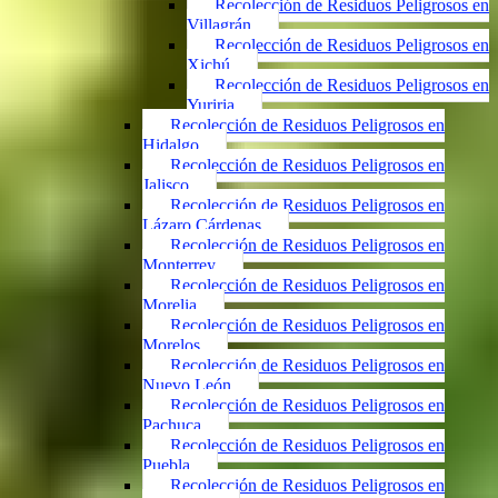
Recolección de Residuos Peligrosos en
Villagrán
Recolección de Residuos Peligrosos en
Xichú
Recolección de Residuos Peligrosos en
Yuriria
Recolección de Residuos Peligrosos en
Hidalgo
Recolección de Residuos Peligrosos en
Jalisco
Recolección de Residuos Peligrosos en
Lázaro Cárdenas
Recolección de Residuos Peligrosos en
Monterrey
Recolección de Residuos Peligrosos en
Morelia
Recolección de Residuos Peligrosos en
Morelos
Recolección de Residuos Peligrosos en
Nuevo León
Recolección de Residuos Peligrosos en
Pachuca
Recolección de Residuos Peligrosos en
Puebla
Recolección de Residuos Peligrosos en