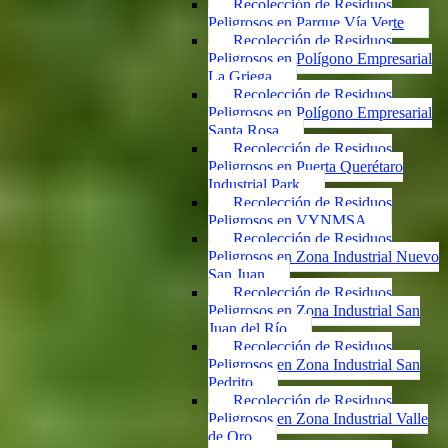
Recolección de Residuos
Peligrosos en Parque Vía Verte
Recolección de Residuos
Peligrosos en Polígono Empresarial
La Griega
Recolección de Residuos
Peligrosos en Polígono Empresarial
Santa Rosa
Recolección de Residuos
Peligrosos en Puerta Querétaro
Industrial Park
Recolección de Residuos
Peligrosos en VYNMSA
Recolección de Residuos
Peligrosos en Zona Industrial Nuevo
San Juan
Recolección de Residuos
Peligrosos en Zona Industrial San
Juan del Río
Recolección de Residuos
Peligrosos en Zona Industrial San
Pedrito
Recolección de Residuos
Peligrosos en Zona Industrial Valle
de Oro