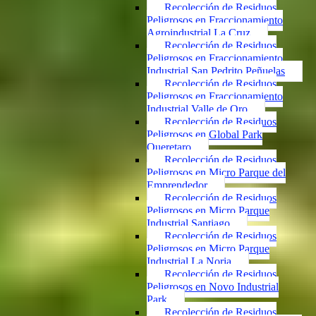
Recolección de Residuos
Peligrosos en Fraccionamiento
Agroindustrial La Cruz
Recolección de Residuos
Peligrosos en Fraccionamiento
Industrial San Pedrito Peñuelas
Recolección de Residuos
Peligrosos en Fraccionamiento
Industrial Valle de Oro
Recolección de Residuos
Peligrosos en Global Park
Queretaro
Recolección de Residuos
Peligrosos en Micro Parque del
Emprendedor
Recolección de Residuos
Peligrosos en Micro Parque
Industrial Santiago
Recolección de Residuos
Peligrosos en Micro Parque
Industrial La Noria
Recolección de Residuos
Peligrosos en Novo Industrial
Park
Recolección de Residuos