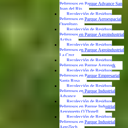
Peligrosos en Parque Advance San
Juan del Rio
Recolección de Residuos
Peligrosos en Parque Aeroespacial
Querétaro
Recolección de Residuos
Peligrosos en Parque Agroindustrial
Activa
Recolección de Residuos
Peligrosos en Parque Agroindustrial
La Cruz
Recolección de Residuos
Peligrosos en Parque Agropark
Recolección de Residuos
Peligrosos en Parque Empresarial
Santa Rosa
Recolección de Residuos
Peligrosos en Parque Industrial
Advance
Recolección de Residuos
Peligrosos en Parque Industrial
Aeropuerto O´Donell
Recolección de Residuos
Peligrosos en Parque Industrial
AeroTech