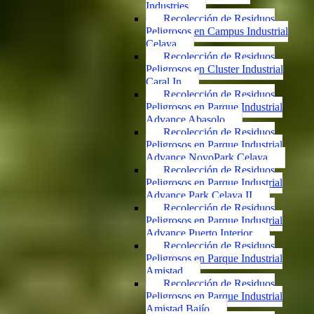
Industries
Recolección de Residuos
Peligrosos en Campus Industrial
Celaya
Recolección de Residuos
Peligrosos en Cluster Industrial
Caral In
Recolección de Residuos
Peligrosos en Parque Industrial
Advance Abasolo
Recolección de Residuos
Peligrosos en Parque Industrial
Advance NovoPark Celaya
Recolección de Residuos
Peligrosos en Parque Industrial
Advance Park Celaya II
Recolección de Residuos
Peligrosos en Parque Industrial
Advance Puerto Interior
Recolección de Residuos
Peligrosos en Parque Industrial
Amistad
Recolección de Residuos
Peligrosos en Parque Industrial
Amistad Bajío