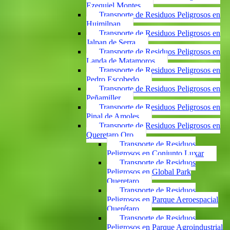
Ezequiel Montes
Transporte de Residuos Peligrosos en
Huimilpan
Transporte de Residuos Peligrosos en
Jalpan de Serra
Transporte de Residuos Peligrosos en
Landa de Matamoros
Transporte de Residuos Peligrosos en
Pedro Escobedo
Transporte de Residuos Peligrosos en
Peñamiller
Transporte de Residuos Peligrosos en
Pinal de Amoles
Transporte de Residuos Peligrosos en
Queretaro Qro
Transporte de Residuos
Peligrosos en Conjunto Luxar
Transporte de Residuos
Peligrosos en Global Park
Queretaro
Transporte de Residuos
Peligrosos en Parque Aeroespacial
Querétaro
Transporte de Residuos
Peligrosos en Parque Agroindustrial