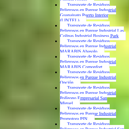
Transporte de Residuos
Peligrosos en Parque Industrial
Guanajuato Puerto Interior
(LINTEL)
Transporte de Residuos
Peligrosos en Parque Industrial Las
Colinas Industrial Business Park
Transporte de Residuos
Peligrosos en Parque Industrial
MARABIS Abasolo
Transporte de Residuos
Peligrosos en Parque Industrial
MARABIS Comonfort
Transporte de Residuos
Peligrosos en Parque Industrial
Opción
Transporte de Residuos
Peligrosos en Parque Industrial
Polígono Empresarial San
Miguel
Transporte de Residuos
Peligrosos en Parque Industrial
Promotora PIN
Transporte de Residuos