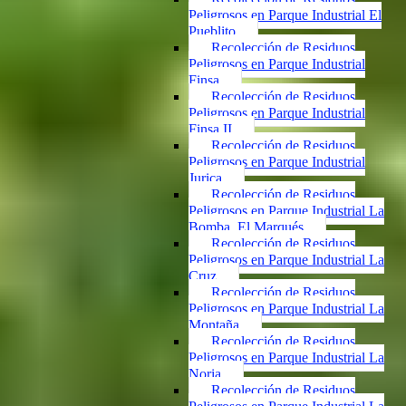
Peligrosos en Parque Industrial El
Pueblito
Recolección de Residuos
Peligrosos en Parque Industrial
Finsa
Recolección de Residuos
Peligrosos en Parque Industrial
Finsa II
Recolección de Residuos
Peligrosos en Parque Industrial
Jurica
Recolección de Residuos
Peligrosos en Parque Industrial La
Bomba, El Marqués
Recolección de Residuos
Peligrosos en Parque Industrial La
Cruz
Recolección de Residuos
Peligrosos en Parque Industrial La
Montaña
Recolección de Residuos
Peligrosos en Parque Industrial La
Noria
Recolección de Residuos