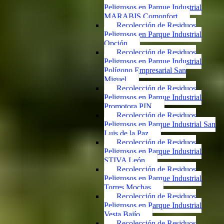
Peligrosos en Parque Industrial
MARABIS Comonfort
Recolección de Residuos
Peligrosos en Parque Industrial
Opción
Recolección de Residuos
Peligrosos en Parque Industrial
Polígono Empresarial San
Miguel
Recolección de Residuos
Peligrosos en Parque Industrial
Promotora PIN
Recolección de Residuos
Peligrosos en Parque Industrial San
Luis de la Paz
Recolección de Residuos
Peligrosos en Parque Industrial
STIVA León
Recolección de Residuos
Peligrosos en Parque Industrial
Torres Mochas
Recolección de Residuos
Peligrosos en Parque Industrial
Vesta Bajío
Recolección de Residuos