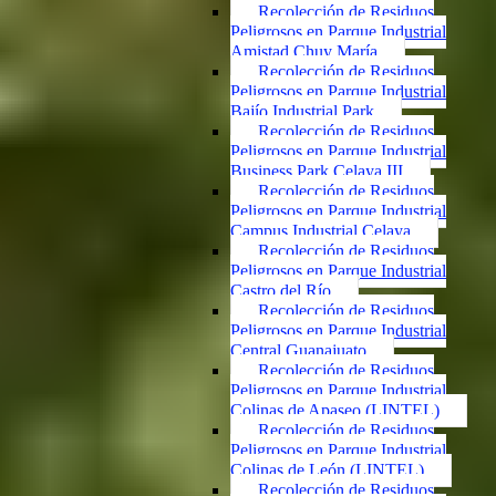
Recolección de Residuos
Peligrosos en Parque Industrial
Amistad Chuy María
Recolección de Residuos
Peligrosos en Parque Industrial
Bajío Industrial Park
Recolección de Residuos
Peligrosos en Parque Industrial
Business Park Celaya III
Recolección de Residuos
Peligrosos en Parque Industrial
Campus Industrial Celaya
Recolección de Residuos
Peligrosos en Parque Industrial
Castro del Río
Recolección de Residuos
Peligrosos en Parque Industrial
Central Guanajuato
Recolección de Residuos
Peligrosos en Parque Industrial
Colinas de Apaseo (LINTEL)
Recolección de Residuos
Peligrosos en Parque Industrial
Colinas de León (LINTEL)
Recolección de Residuos