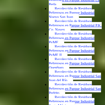
Peligrosos en Parque Industrial La
Perla
Recolección de Residuos
Peligrosos en Parque Industrial
Nuevo San Juan
Recolección de Residuos
Peligrosos en Parque Industrial P.K.
Co. Navex
Recolección de Residuos
Peligrosos en Parque Industrial
PyME
Recolección de Residuos
Peligrosos en Parque Industrial
PyME II
Recolección de Residuos
Peligrosos en Parque Industrial
Querétaro
Recolección de Residuos
Peligrosos en Parque Industrial San
Juan del Río
Recolección de Residuos
Peligrosos en Parque Industrial San
Pedrito
Recolección de Residuos
Peligrosos en Parque Industrial