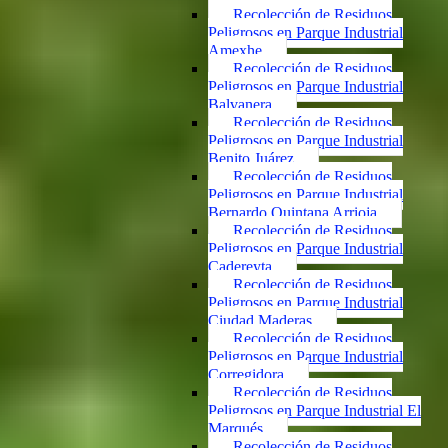
Recolección de Residuos
Peligrosos en Parque Industrial
Amexhe
Recolección de Residuos
Peligrosos en Parque Industrial
Balvanera
Recolección de Residuos
Peligrosos en Parque Industrial
Benito Juárez
Recolección de Residuos
Peligrosos en Parque Industrial
Bernardo Quintana Arrioja
Recolección de Residuos
Peligrosos en Parque Industrial
Cadereyta
Recolección de Residuos
Peligrosos en Parque Industrial
Ciudad Maderas
Recolección de Residuos
Peligrosos en Parque Industrial
Corregidora
Recolección de Residuos
Peligrosos en Parque Industrial El
Marqués
Recolección de Residuos