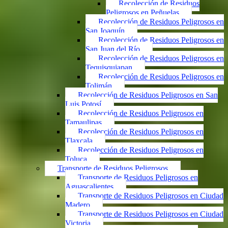
Recolección de Residuos
Peligrosos en Peñuelas
Recolección de Residuos Peligrosos en
San Joaquín
Recolección de Residuos Peligrosos en
San Juan del Río
Recolección de Residuos Peligrosos en
Tequisquiapan
Recolección de Residuos Peligrosos en
Tolimán
Recolección de Residuos Peligrosos en San
Luis Potosí
Recolección de Residuos Peligrosos en
Tamaulipas
Recolección de Residuos Peligrosos en
Tlaxcala
Recolección de Residuos Peligrosos en
Toluca
Transporte de Residuos Peligrosos
Transporte de Residuos Peligrosos en
Aguascalientes
Transporte de Residuos Peligrosos en Ciudad
Madero
Transporte de Residuos Peligrosos en Ciudad
Victoria