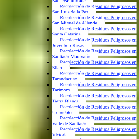
San José Iturbide
Recolección de Residuos Peligrosos en
San Luis de la Paz
Recolección de Residuos Peligrosos en
San Miguel de Allende
Recolección de Residuos Peligrosos en
Santa Catarina
Recolección de Residuos Peligrosos en
Juventino Rosas
Recolección de Residuos Peligrosos en
Santiago Maravatío
Recolección de Residuos Peligrosos en
Silao
Recolección de Residuos Peligrosos en
Tarandacuao
Recolección de Residuos Peligrosos en
Tarimoro
Recolección de Residuos Peligrosos en
Tierra Blanca
Recolección de Residuos Peligrosos en
Uriangato
Recolección de Residuos Peligrosos en
Valle de Santiago
Recolección de Residuos Peligrosos en
Victoria