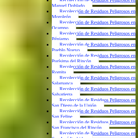
Recolección de Residuos Peligrosos en
Manuel Doblado
Recolección de Residuos Peligrosos en
Moroleón
Recolección de Residuos Peligrosos en
Ocampo
Recolección de Residuos Peligrosos en
Pénjamo
Recolección de Residuos Peligrosos en
Pueblo Nuevo
Recolección de Residuos Peligrosos en
Purísima del Rincón
Recolección de Residuos Peligrosos en
Romita
Recolección de Residuos Peligrosos en
Salamanca
Recolección de Residuos Peligrosos en
Salvatierra
Recolección de Residuos Peligrosos en
San Diego de la Unión
Recolección de Residuos Peligrosos en
San Felipe
Recolección de Residuos Peligrosos en
San Francisco del Rincón
Recolección de Residuos Peligrosos en