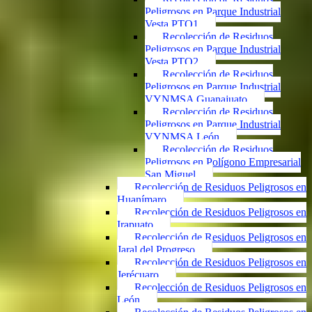
Peligrosos en Parque Industrial
Vesta PTO1
Recolección de Residuos
Peligrosos en Parque Industrial
Vesta PTO2
Recolección de Residuos
Peligrosos en Parque Industrial
VYNMSA Guanajuato
Recolección de Residuos
Peligrosos en Parque Industrial
VYNMSA León
Recolección de Residuos
Peligrosos en Polígono Empresarial
San Miguel
Recolección de Residuos Peligrosos en
Huanímaro
Recolección de Residuos Peligrosos en
Irapuato
Recolección de Residuos Peligrosos en
Jaral del Progreso
Recolección de Residuos Peligrosos en
Jerécuaro
Recolección de Residuos Peligrosos en
León