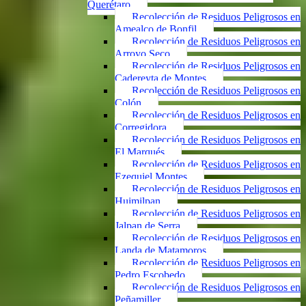
Querétaro
Recolección de Residuos Peligrosos en
Amealco de Bonfil
Recolección de Residuos Peligrosos en
Arroyo Seco
Recolección de Residuos Peligrosos en
Cadereyta de Montes
Recolección de Residuos Peligrosos en
Colón
Recolección de Residuos Peligrosos en
Corregidora
Recolección de Residuos Peligrosos en
El Marqués
Recolección de Residuos Peligrosos en
Ezequiel Montes
Recolección de Residuos Peligrosos en
Huimilpan
Recolección de Residuos Peligrosos en
Jalpan de Serra
Recolección de Residuos Peligrosos en
Landa de Matamoros
Recolección de Residuos Peligrosos en
Pedro Escobedo
Recolección de Residuos Peligrosos en
Peñamiller