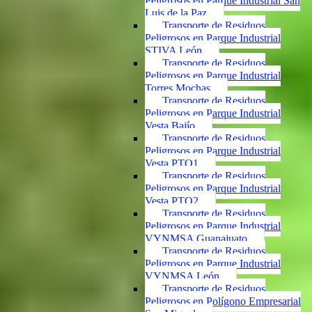
Peligrosos en Parque Industrial San
Luis de la Paz
Transporte de Residuos
Peligrosos en Parque Industrial
STIVA León
Transporte de Residuos
Peligrosos en Parque Industrial
Torres Mochas
Transporte de Residuos
Peligrosos en Parque Industrial
Vesta Bajío
Transporte de Residuos
Peligrosos en Parque Industrial
Vesta PTO1
Transporte de Residuos
Peligrosos en Parque Industrial
Vesta PTO2
Transporte de Residuos
Peligrosos en Parque Industrial
VYNMSA Guanajuato
Transporte de Residuos
Peligrosos en Parque Industrial
VYNMSA León
Transporte de Residuos
Peligrosos en Polígono Empresarial