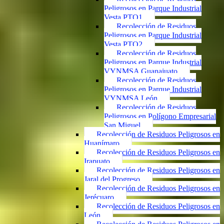
Peligrosos en Parque Industrial
Vesta PTO1
Recolección de Residuos
Peligrosos en Parque Industrial
Vesta PTO2
Recolección de Residuos
Peligrosos en Parque Industrial
VYNMSA Guanajuato
Recolección de Residuos
Peligrosos en Parque Industrial
VYNMSA León
Recolección de Residuos
Peligrosos en Polígono Empresarial
San Miguel
Recolección de Residuos Peligrosos en
Huanímaro
Recolección de Residuos Peligrosos en
Irapuato
Recolección de Residuos Peligrosos en
Jaral del Progreso
Recolección de Residuos Peligrosos en
Jerécuaro
Recolección de Residuos Peligrosos en
León