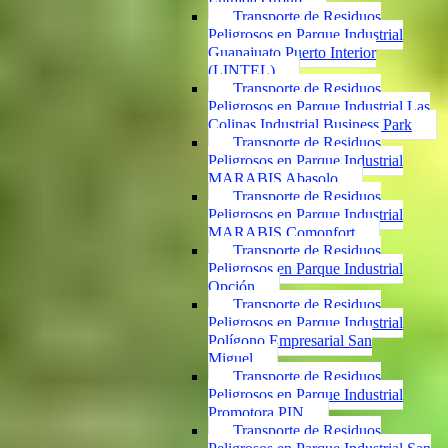
Transporte de Residuos
Peligrosos en Parque Industrial
Guanajuato Puerto Interior
(LINTEL)
Transporte de Residuos
Peligrosos en Parque Industrial Las
Colinas Industrial Business Park
Transporte de Residuos
Peligrosos en Parque Industrial
MARABIS Abasolo
Transporte de Residuos
Peligrosos en Parque Industrial
MARABIS Comonfort
Transporte de Residuos
Peligrosos en Parque Industrial
Opción
Transporte de Residuos
Peligrosos en Parque Industrial
Polígono Empresarial San
Miguel
Transporte de Residuos
Peligrosos en Parque Industrial
Promotora PIN
Transporte de Residuos