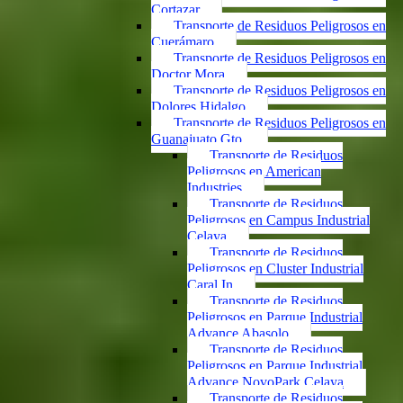
Cortazar
Transporte de Residuos Peligrosos en
Cuerámaro
Transporte de Residuos Peligrosos en
Doctor Mora
Transporte de Residuos Peligrosos en
Dolores Hidalgo
Transporte de Residuos Peligrosos en
Guanajuato Gto.
Transporte de Residuos
Peligrosos en American
Industries
Transporte de Residuos
Peligrosos en Campus Industrial
Celaya
Transporte de Residuos
Peligrosos en Cluster Industrial
Caral In
Transporte de Residuos
Peligrosos en Parque Industrial
Advance Abasolo
Transporte de Residuos
Peligrosos en Parque Industrial
Advance NovoPark Celaya
Transporte de Residuos