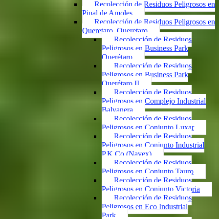
Recolección de Residuos Peligrosos en
Pinal de Amoles
Recolección de Residuos Peligrosos en
Queretaro, Queretaro
Recolección de Residuos
Peligrosos en Business Park
Querétaro
Recolección de Residuos
Peligrosos en Business Park
Querétaro II
Recolección de Residuos
Peligrosos en Complejo Industrial
Balvanera
Recolección de Residuos
Peligrosos en Conjunto Luxar
Recolección de Residuos
Peligrosos en Conjunto Industrial
P.K.Co (Navex)
Recolección de Residuos
Peligrosos en Conjunto Tauro
Recolección de Residuos
Peligrosos en Conjunto Victoria
Recolección de Residuos
Peligrosos en Eco Industrial
Park