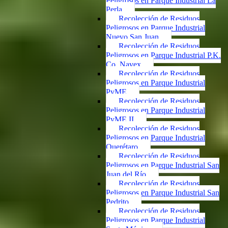
Peligrosos en Parque Industrial La
Perla
Recolección de Residuos
Peligrosos en Parque Industrial
Nuevo San Juan
Recolección de Residuos
Peligrosos en Parque Industrial P.K.
Co. Navex
Recolección de Residuos
Peligrosos en Parque Industrial
PyME
Recolección de Residuos
Peligrosos en Parque Industrial
PyME II
Recolección de Residuos
Peligrosos en Parque Industrial
Querétaro
Recolección de Residuos
Peligrosos en Parque Industrial San
Juan del Río
Recolección de Residuos
Peligrosos en Parque Industrial San
Pedrito
Recolección de Residuos
Peligrosos en Parque Industrial