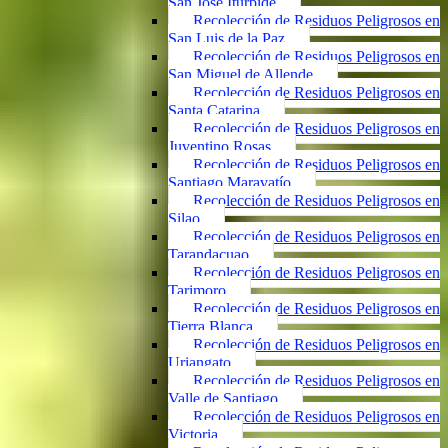
San José Iturbide
Recolección de Residuos Peligrosos en
San Luis de la Paz
Recolección de Residuos Peligrosos en
San Miguel de Allende
Recolección de Residuos Peligrosos en
Santa Catarina
Recolección de Residuos Peligrosos en
Juventino Rosas
Recolección de Residuos Peligrosos en
Santiago Maravatío
Recolección de Residuos Peligrosos en
Silao
Recolección de Residuos Peligrosos en
Tarandacuao
Recolección de Residuos Peligrosos en
Tarimoro
Recolección de Residuos Peligrosos en
Tierra Blanca
Recolección de Residuos Peligrosos en
Uriangato
Recolección de Residuos Peligrosos en
Valle de Santiago
Recolección de Residuos Peligrosos en
Victoria