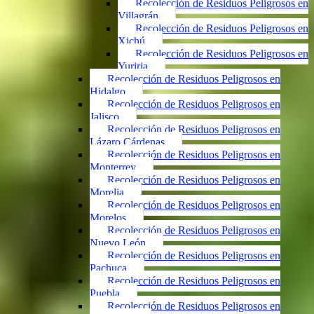
Recolección de Residuos Peligrosos en
Villagrán
Recolección de Residuos Peligrosos en
Xichú
Recolección de Residuos Peligrosos en
Yuriria
Recolección de Residuos Peligrosos en
Hidalgo
Recolección de Residuos Peligrosos en
Jalisco
Recolección de Residuos Peligrosos en
Lázaro Cárdenas
Recolección de Residuos Peligrosos en
Monterrey
Recolección de Residuos Peligrosos en
Morelia
Recolección de Residuos Peligrosos en
Morelos
Recolección de Residuos Peligrosos en
Nuevo León
Recolección de Residuos Peligrosos en
Pachuca
Recolección de Residuos Peligrosos en
Puebla
Recolección de Residuos Peligrosos en