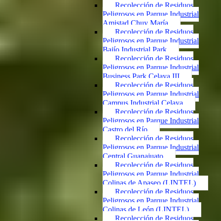
Recolección de Residuos
Peligrosos en Parque Industrial
Amistad Chuy María
Recolección de Residuos
Peligrosos en Parque Industrial
Bajío Industrial Park
Recolección de Residuos
Peligrosos en Parque Industrial
Business Park Celaya III
Recolección de Residuos
Peligrosos en Parque Industrial
Campus Industrial Celaya
Recolección de Residuos
Peligrosos en Parque Industrial
Castro del Río
Recolección de Residuos
Peligrosos en Parque Industrial
Central Guanajuato
Recolección de Residuos
Peligrosos en Parque Industrial
Colinas de Apaseo (LINTEL)
Recolección de Residuos
Peligrosos en Parque Industrial
Colinas de León (LINTEL)
Recolección de Residuos