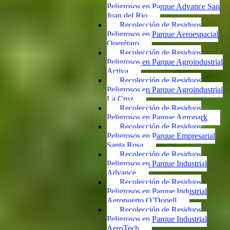
Peligrosos en Parque Advance San
Juan del Rio
Recolección de Residuos
Peligrosos en Parque Aeroespacial
Querétaro
Recolección de Residuos
Peligrosos en Parque Agroindustrial
Activa
Recolección de Residuos
Peligrosos en Parque Agroindustrial
La Cruz
Recolección de Residuos
Peligrosos en Parque Agropark
Recolección de Residuos
Peligrosos en Parque Empresarial
Santa Rosa
Recolección de Residuos
Peligrosos en Parque Industrial
Advance
Recolección de Residuos
Peligrosos en Parque Industrial
Aeropuerto O´Donell
Recolección de Residuos
Peligrosos en Parque Industrial
AeroTech