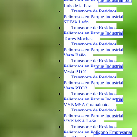
Peligrosos en Parque Industrial San
Luis de la Paz
Transporte de Residuos
Peligrosos en Parque Industrial
STIVA León
Transporte de Residuos
Peligrosos en Parque Industrial
Torres Mochas
Transporte de Residuos
Peligrosos en Parque Industrial
Vesta Bajío
Transporte de Residuos
Peligrosos en Parque Industrial
Vesta PTO1
Transporte de Residuos
Peligrosos en Parque Industrial
Vesta PTO2
Transporte de Residuos
Peligrosos en Parque Industrial
VYNMSA Guanajuato
Transporte de Residuos
Peligrosos en Parque Industrial
VYNMSA León
Transporte de Residuos
Peligrosos en Polígono Empresarial