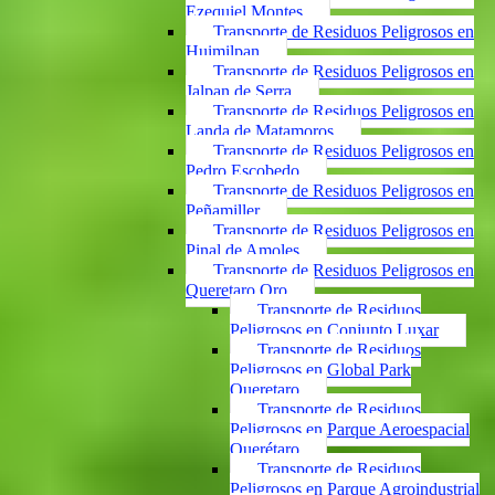
Ezequiel Montes
Transporte de Residuos Peligrosos en
Huimilpan
Transporte de Residuos Peligrosos en
Jalpan de Serra
Transporte de Residuos Peligrosos en
Landa de Matamoros
Transporte de Residuos Peligrosos en
Pedro Escobedo
Transporte de Residuos Peligrosos en
Peñamiller
Transporte de Residuos Peligrosos en
Pinal de Amoles
Transporte de Residuos Peligrosos en
Queretaro Qro
Transporte de Residuos
Peligrosos en Conjunto Luxar
Transporte de Residuos
Peligrosos en Global Park
Queretaro
Transporte de Residuos
Peligrosos en Parque Aeroespacial
Querétaro
Transporte de Residuos
Peligrosos en Parque Agroindustrial