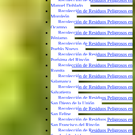
Recolección de Residuos Peligrosos en
Manuel Doblado
Recolección de Residuos Peligrosos en
Moroleón
Recolección de Residuos Peligrosos en
Ocampo
Recolección de Residuos Peligrosos en
Pénjamo
Recolección de Residuos Peligrosos en
Pueblo Nuevo
Recolección de Residuos Peligrosos en
Purísima del Rincón
Recolección de Residuos Peligrosos en
Romita
Recolección de Residuos Peligrosos en
Salamanca
Recolección de Residuos Peligrosos en
Salvatierra
Recolección de Residuos Peligrosos en
San Diego de la Unión
Recolección de Residuos Peligrosos en
San Felipe
Recolección de Residuos Peligrosos en
San Francisco del Rincón
Recolección de Residuos Peligrosos en