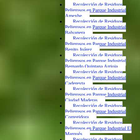
Recolección de Residuos
Peligrosos en Parque Industrial
Amexhe
Recolección de Residuos
Peligrosos en Parque Industrial
Balvanera
Recolección de Residuos
Peligrosos en Parque Industrial
Benito Juárez
Recolección de Residuos
Peligrosos en Parque Industrial
Bernardo Quintana Arrioja
Recolección de Residuos
Peligrosos en Parque Industrial
Cadereyta
Recolección de Residuos
Peligrosos en Parque Industrial
Ciudad Maderas
Recolección de Residuos
Peligrosos en Parque Industrial
Corregidora
Recolección de Residuos
Peligrosos en Parque Industrial El
Marqués
Recolección de Residuos