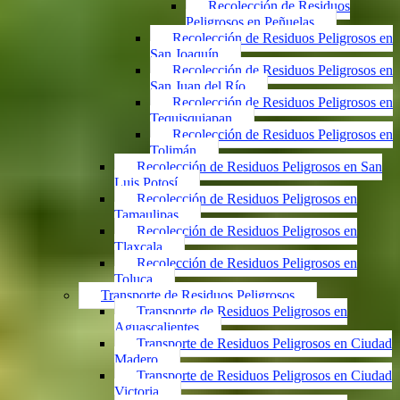
Recolección de Residuos
Peligrosos en Peñuelas
Recolección de Residuos Peligrosos en
San Joaquín
Recolección de Residuos Peligrosos en
San Juan del Río
Recolección de Residuos Peligrosos en
Tequisquiapan
Recolección de Residuos Peligrosos en
Tolimán
Recolección de Residuos Peligrosos en San
Luis Potosí
Recolección de Residuos Peligrosos en
Tamaulipas
Recolección de Residuos Peligrosos en
Tlaxcala
Recolección de Residuos Peligrosos en
Toluca
Transporte de Residuos Peligrosos
Transporte de Residuos Peligrosos en
Aguascalientes
Transporte de Residuos Peligrosos en Ciudad
Madero
Transporte de Residuos Peligrosos en Ciudad
Victoria