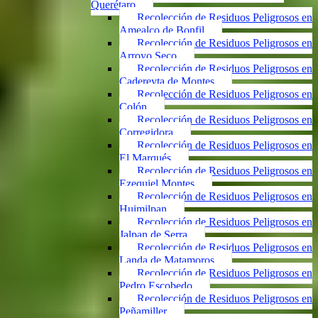
Querétaro
Recolección de Residuos Peligrosos en
Amealco de Bonfil
Recolección de Residuos Peligrosos en
Arroyo Seco
Recolección de Residuos Peligrosos en
Cadereyta de Montes
Recolección de Residuos Peligrosos en
Colón
Recolección de Residuos Peligrosos en
Corregidora
Recolección de Residuos Peligrosos en
El Marqués
Recolección de Residuos Peligrosos en
Ezequiel Montes
Recolección de Residuos Peligrosos en
Huimilpan
Recolección de Residuos Peligrosos en
Jalpan de Serra
Recolección de Residuos Peligrosos en
Landa de Matamoros
Recolección de Residuos Peligrosos en
Pedro Escobedo
Recolección de Residuos Peligrosos en
Peñamiller