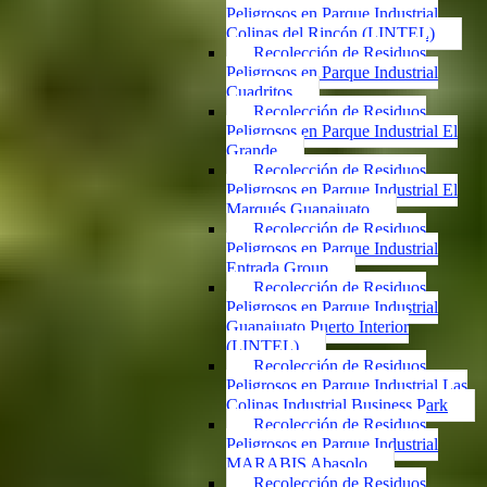
Peligrosos en Parque Industrial
Colinas del Rincón (LINTEL)
Recolección de Residuos
Peligrosos en Parque Industrial
Cuadritos
Recolección de Residuos
Peligrosos en Parque Industrial El
Grande
Recolección de Residuos
Peligrosos en Parque Industrial El
Marqués Guanajuato
Recolección de Residuos
Peligrosos en Parque Industrial
Entrada Group
Recolección de Residuos
Peligrosos en Parque Industrial
Guanajuato Puerto Interior
(LINTEL)
Recolección de Residuos
Peligrosos en Parque Industrial Las
Colinas Industrial Business Park
Recolección de Residuos
Peligrosos en Parque Industrial
MARABIS Abasolo
Recolección de Residuos