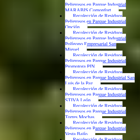
Peligrosos en Parque Industrial
MARABIS Comonfort
Recolección de Residuos
Peligrosos en Parque Industrial
Opción
Recolección de Residuos
Peligrosos en Parque Industrial
Polígono Empresarial San
Miguel
Recolección de Residuos
Peligrosos en Parque Industrial
Promotora PIN
Recolección de Residuos
Peligrosos en Parque Industrial San
Luis de la Paz
Recolección de Residuos
Peligrosos en Parque Industrial
STIVA León
Recolección de Residuos
Peligrosos en Parque Industrial
Torres Mochas
Recolección de Residuos
Peligrosos en Parque Industrial
Vesta Bajío
Recolección de Residuos