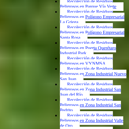
Recolección de Residuos
Peligrosos en Parque Vía Verte
Recolección de Residuos
Peligrosos en Polígono Empresarial
La Griega
Recolección de Residuos
Peligrosos en Polígono Empresarial
Santa Rosa
Recolección de Residuos
Peligrosos en Puerta Querétaro
Industrial Park
Recolección de Residuos
Peligrosos en VYNMSA
Recolección de Residuos
Peligrosos en Zona Industrial Nuevo
San Juan
Recolección de Residuos
Peligrosos en Zona Industrial San
Juan del Río
Recolección de Residuos
Peligrosos en Zona Industrial San
Pedrito
Recolección de Residuos
Peligrosos en Zona Industrial Valle
de Oro