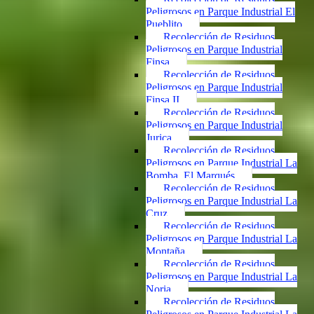
Peligrosos en Parque Industrial El
Pueblito
Recolección de Residuos
Peligrosos en Parque Industrial
Finsa
Recolección de Residuos
Peligrosos en Parque Industrial
Finsa II
Recolección de Residuos
Peligrosos en Parque Industrial
Jurica
Recolección de Residuos
Peligrosos en Parque Industrial La
Bomba, El Marqués
Recolección de Residuos
Peligrosos en Parque Industrial La
Cruz
Recolección de Residuos
Peligrosos en Parque Industrial La
Montaña
Recolección de Residuos
Peligrosos en Parque Industrial La
Noria
Recolección de Residuos