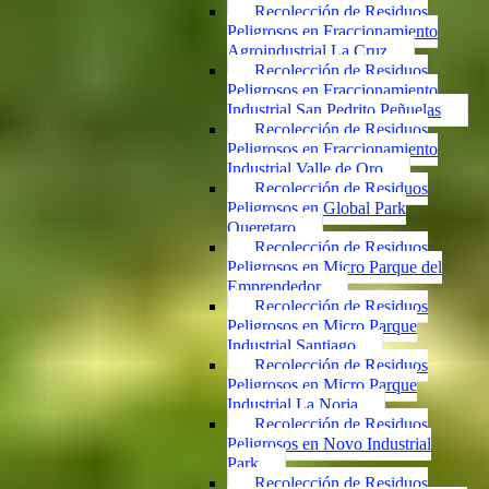
Recolección de Residuos
Peligrosos en Fraccionamiento
Agroindustrial La Cruz
Recolección de Residuos
Peligrosos en Fraccionamiento
Industrial San Pedrito Peñuelas
Recolección de Residuos
Peligrosos en Fraccionamiento
Industrial Valle de Oro
Recolección de Residuos
Peligrosos en Global Park
Queretaro
Recolección de Residuos
Peligrosos en Micro Parque del
Emprendedor
Recolección de Residuos
Peligrosos en Micro Parque
Industrial Santiago
Recolección de Residuos
Peligrosos en Micro Parque
Industrial La Noria
Recolección de Residuos
Peligrosos en Novo Industrial
Park
Recolección de Residuos