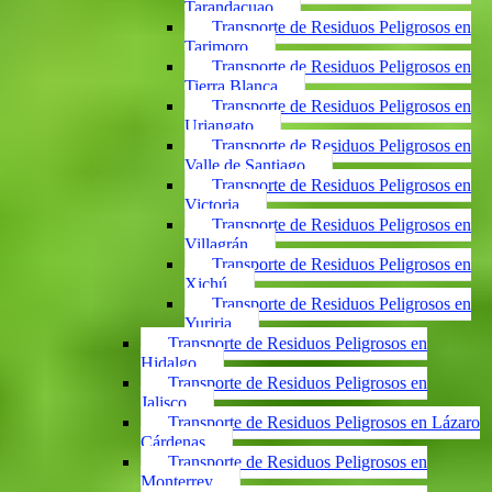
Tarandacuao
Transporte de Residuos Peligrosos en
Tarimoro
Transporte de Residuos Peligrosos en
Tierra Blanca
Transporte de Residuos Peligrosos en
Uriangato
Transporte de Residuos Peligrosos en
Valle de Santiago
Transporte de Residuos Peligrosos en
Victoria
Transporte de Residuos Peligrosos en
Villagrán
Transporte de Residuos Peligrosos en
Xichú
Transporte de Residuos Peligrosos en
Yuriria
Transporte de Residuos Peligrosos en
Hidalgo
Transporte de Residuos Peligrosos en
Jalisco
Transporte de Residuos Peligrosos en Lázaro
Cárdenas
Transporte de Residuos Peligrosos en
Monterrey