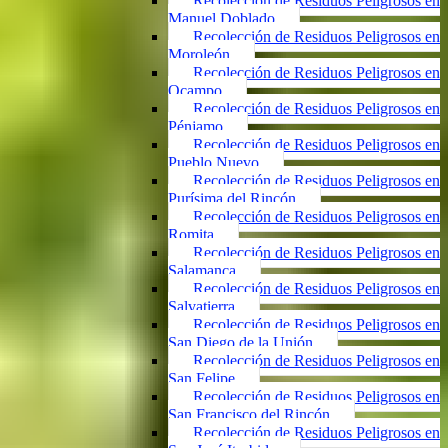
Recolección de Residuos Peligrosos en
Manuel Doblado
Recolección de Residuos Peligrosos en
Moroleón
Recolección de Residuos Peligrosos en
Ocampo
Recolección de Residuos Peligrosos en
Pénjamo
Recolección de Residuos Peligrosos en
Pueblo Nuevo
Recolección de Residuos Peligrosos en
Purísima del Rincón
Recolección de Residuos Peligrosos en
Romita
Recolección de Residuos Peligrosos en
Salamanca
Recolección de Residuos Peligrosos en
Salvatierra
Recolección de Residuos Peligrosos en
San Diego de la Unión
Recolección de Residuos Peligrosos en
San Felipe
Recolección de Residuos Peligrosos en
San Francisco del Rincón
Recolección de Residuos Peligrosos en