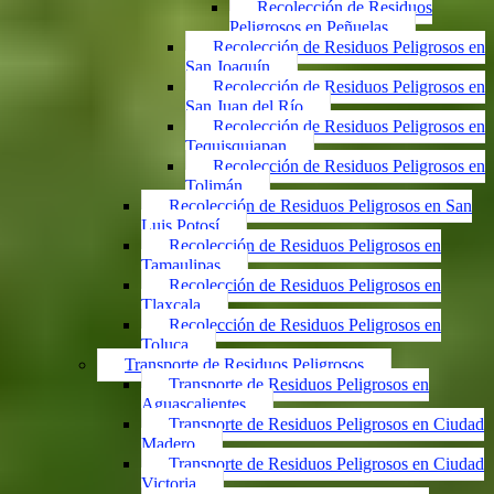
Recolección de Residuos
Peligrosos en Peñuelas
Recolección de Residuos Peligrosos en
San Joaquín
Recolección de Residuos Peligrosos en
San Juan del Río
Recolección de Residuos Peligrosos en
Tequisquiapan
Recolección de Residuos Peligrosos en
Tolimán
Recolección de Residuos Peligrosos en San
Luis Potosí
Recolección de Residuos Peligrosos en
Tamaulipas
Recolección de Residuos Peligrosos en
Tlaxcala
Recolección de Residuos Peligrosos en
Toluca
Transporte de Residuos Peligrosos
Transporte de Residuos Peligrosos en
Aguascalientes
Transporte de Residuos Peligrosos en Ciudad
Madero
Transporte de Residuos Peligrosos en Ciudad
Victoria