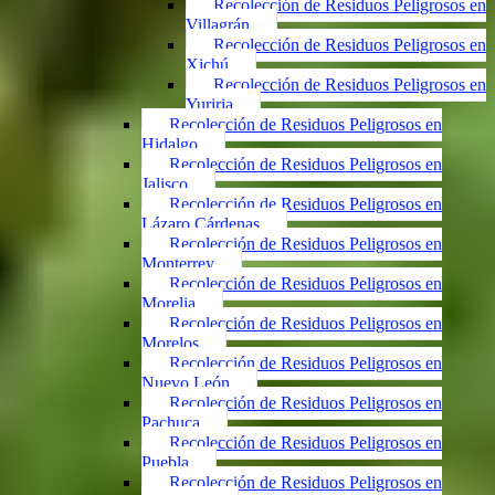
Recolección de Residuos Peligrosos en
Villagrán
Recolección de Residuos Peligrosos en
Xichú
Recolección de Residuos Peligrosos en
Yuriria
Recolección de Residuos Peligrosos en
Hidalgo
Recolección de Residuos Peligrosos en
Jalisco
Recolección de Residuos Peligrosos en
Lázaro Cárdenas
Recolección de Residuos Peligrosos en
Monterrey
Recolección de Residuos Peligrosos en
Morelia
Recolección de Residuos Peligrosos en
Morelos
Recolección de Residuos Peligrosos en
Nuevo León
Recolección de Residuos Peligrosos en
Pachuca
Recolección de Residuos Peligrosos en
Puebla
Recolección de Residuos Peligrosos en