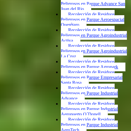
Peligrosos en Parque Advance San
Juan del Rio
Recolección de Residuos
Peligrosos en Parque Aeroespacial
Querétaro
Recolección de Residuos
Peligrosos en Parque Agroindustrial
Activa
Recolección de Residuos
Peligrosos en Parque Agroindustrial
La Cruz
Recolección de Residuos
Peligrosos en Parque Agropark
Recolección de Residuos
Peligrosos en Parque Empresarial
Santa Rosa
Recolección de Residuos
Peligrosos en Parque Industrial
Advance
Recolección de Residuos
Peligrosos en Parque Industrial
Aeropuerto O´Donell
Recolección de Residuos
Peligrosos en Parque Industrial
AeroTech