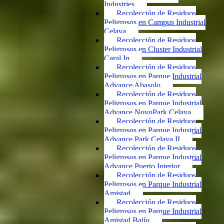
Industries
Recolección de Residuos
Peligrosos en Campus Industrial
Celaya
Recolección de Residuos
Peligrosos en Cluster Industrial
Caral In
Recolección de Residuos
Peligrosos en Parque Industrial
Advance Abasolo
Recolección de Residuos
Peligrosos en Parque Industrial
Advance NovoPark Celaya
Recolección de Residuos
Peligrosos en Parque Industrial
Advance Park Celaya II
Recolección de Residuos
Peligrosos en Parque Industrial
Advance Puerto Interior
Recolección de Residuos
Peligrosos en Parque Industrial
Amistad
Recolección de Residuos
Peligrosos en Parque Industrial
Amistad Bajío