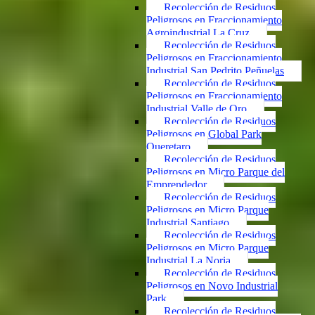
Recolección de Residuos
Peligrosos en Fraccionamiento
Agroindustrial La Cruz
Recolección de Residuos
Peligrosos en Fraccionamiento
Industrial San Pedrito Peñuelas
Recolección de Residuos
Peligrosos en Fraccionamiento
Industrial Valle de Oro
Recolección de Residuos
Peligrosos en Global Park
Queretaro
Recolección de Residuos
Peligrosos en Micro Parque del
Emprendedor
Recolección de Residuos
Peligrosos en Micro Parque
Industrial Santiago
Recolección de Residuos
Peligrosos en Micro Parque
Industrial La Noria
Recolección de Residuos
Peligrosos en Novo Industrial
Park
Recolección de Residuos