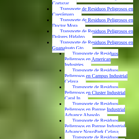
Cortazar
Transporte de Residuos Peligrosos en
Cuerámaro
Transporte de Residuos Peligrosos en
Doctor Mora
Transporte de Residuos Peligrosos en
Dolores Hidalgo
Transporte de Residuos Peligrosos en
Guanajuato Gto.
Transporte de Residuos
Peligrosos en American
Industries
Transporte de Residuos
Peligrosos en Campus Industrial
Celaya
Transporte de Residuos
Peligrosos en Cluster Industrial
Caral In
Transporte de Residuos
Peligrosos en Parque Industrial
Advance Abasolo
Transporte de Residuos
Peligrosos en Parque Industrial
Advance NovoPark Celaya
Transporte de Residuos