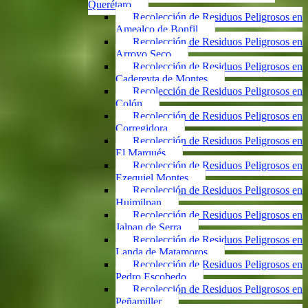
Querétaro
Recolección de Residuos Peligrosos en
Amealco de Bonfil
Recolección de Residuos Peligrosos en
Arroyo Seco
Recolección de Residuos Peligrosos en
Cadereyta de Montes
Recolección de Residuos Peligrosos en
Colón
Recolección de Residuos Peligrosos en
Corregidora
Recolección de Residuos Peligrosos en
El Marqués
Recolección de Residuos Peligrosos en
Ezequiel Montes
Recolección de Residuos Peligrosos en
Huimilpan
Recolección de Residuos Peligrosos en
Jalpan de Serra
Recolección de Residuos Peligrosos en
Landa de Matamoros
Recolección de Residuos Peligrosos en
Pedro Escobedo
Recolección de Residuos Peligrosos en
Peñamiller