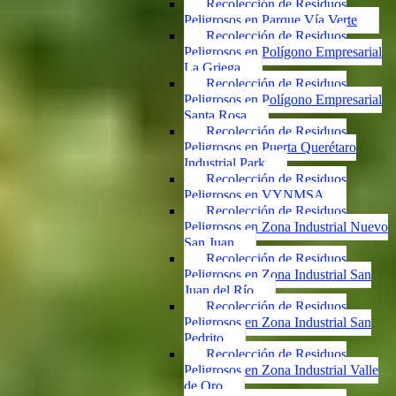
Recolección de Residuos
Peligrosos en Parque Vía Verte
Recolección de Residuos
Peligrosos en Polígono Empresarial
La Griega
Recolección de Residuos
Peligrosos en Polígono Empresarial
Santa Rosa
Recolección de Residuos
Peligrosos en Puerta Querétaro
Industrial Park
Recolección de Residuos
Peligrosos en VYNMSA
Recolección de Residuos
Peligrosos en Zona Industrial Nuevo
San Juan
Recolección de Residuos
Peligrosos en Zona Industrial San
Juan del Río
Recolección de Residuos
Peligrosos en Zona Industrial San
Pedrito
Recolección de Residuos
Peligrosos en Zona Industrial Valle
de Oro