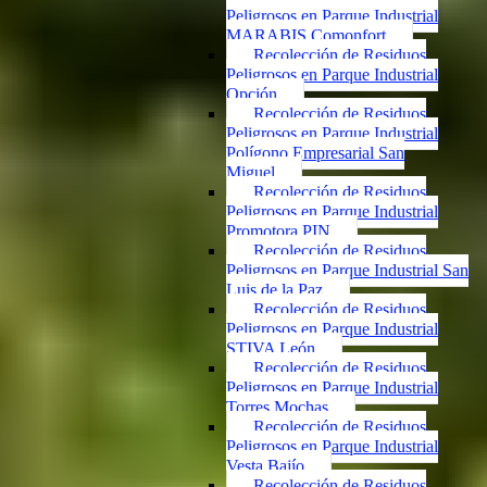
Peligrosos en Parque Industrial
MARABIS Comonfort
Recolección de Residuos
Peligrosos en Parque Industrial
Opción
Recolección de Residuos
Peligrosos en Parque Industrial
Polígono Empresarial San
Miguel
Recolección de Residuos
Peligrosos en Parque Industrial
Promotora PIN
Recolección de Residuos
Peligrosos en Parque Industrial San
Luis de la Paz
Recolección de Residuos
Peligrosos en Parque Industrial
STIVA León
Recolección de Residuos
Peligrosos en Parque Industrial
Torres Mochas
Recolección de Residuos
Peligrosos en Parque Industrial
Vesta Bajío
Recolección de Residuos