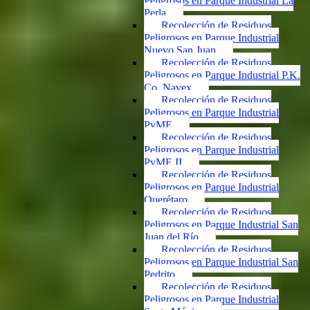
Peligrosos en Parque Industrial La
Perla
Recolección de Residuos
Peligrosos en Parque Industrial
Nuevo San Juan
Recolección de Residuos
Peligrosos en Parque Industrial P.K.
Co. Navex
Recolección de Residuos
Peligrosos en Parque Industrial
PyME
Recolección de Residuos
Peligrosos en Parque Industrial
PyME II
Recolección de Residuos
Peligrosos en Parque Industrial
Querétaro
Recolección de Residuos
Peligrosos en Parque Industrial San
Juan del Río
Recolección de Residuos
Peligrosos en Parque Industrial San
Pedrito
Recolección de Residuos
Peligrosos en Parque Industrial