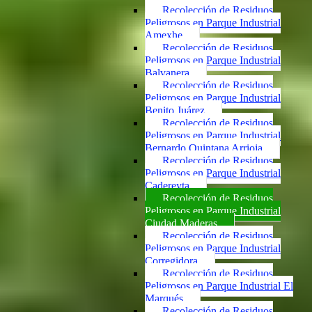
Recolección de Residuos
Peligrosos en Parque Industrial
Amexhe
Recolección de Residuos
Peligrosos en Parque Industrial
Balvanera
Recolección de Residuos
Peligrosos en Parque Industrial
Benito Juárez
Recolección de Residuos
Peligrosos en Parque Industrial
Bernardo Quintana Arrioja
Recolección de Residuos
Peligrosos en Parque Industrial
Cadereyta
Recolección de Residuos
Peligrosos en Parque Industrial
Ciudad Maderas
Recolección de Residuos
Peligrosos en Parque Industrial
Corregidora
Recolección de Residuos
Peligrosos en Parque Industrial El
Marqués
Recolección de Residuos