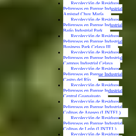
Recolección de Residuos
Peligrosos en Parque Industrial
Amistad Chuy María
Recolección de Residuos
Peligrosos en Parque Industrial
Bajío Industrial Park
Recolección de Residuos
Peligrosos en Parque Industrial
Business Park Celaya III
Recolección de Residuos
Peligrosos en Parque Industrial
Campus Industrial Celaya
Recolección de Residuos
Peligrosos en Parque Industrial
Castro del Río
Recolección de Residuos
Peligrosos en Parque Industrial
Central Guanajuato
Recolección de Residuos
Peligrosos en Parque Industrial
Colinas de Apaseo (LINTEL)
Recolección de Residuos
Peligrosos en Parque Industrial
Colinas de León (LINTEL)
Recolección de Residuos