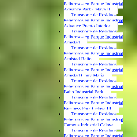
Peligrosos en Parque Industrial
Advance Park Celaya II
Transporte de Residuos
Peligrosos en Parque Industrial
Advance Puerto Interior
Transporte de Residuos
Peligrosos en Parque Industrial
Amistad
Transporte de Residuos
Peligrosos en Parque Industrial
Amistad Bajío
Transporte de Residuos
Peligrosos en Parque Industrial
Amistad Chuy María
Transporte de Residuos
Peligrosos en Parque Industrial
Bajío Industrial Park
Transporte de Residuos
Peligrosos en Parque Industrial
Business Park Celaya III
Transporte de Residuos
Peligrosos en Parque Industrial
Campus Industrial Celaya
Transporte de Residuos
Peligrosos en Parque Industrial