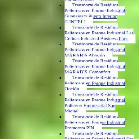
Transporte de Residuos
Peligrosos en Parque Industrial
Guanajuato Puerto Interior
(LINTEL)
Transporte de Residuos
Peligrosos en Parque Industrial Las
Colinas Industrial Business Park
Transporte de Residuos
Peligrosos en Parque Industrial
MARABIS Abasolo
Transporte de Residuos
Peligrosos en Parque Industrial
MARABIS Comonfort
Transporte de Residuos
Peligrosos en Parque Industrial
Opción
Transporte de Residuos
Peligrosos en Parque Industrial
Polígono Empresarial San
Miguel
Transporte de Residuos
Peligrosos en Parque Industrial
Promotora PIN
Transporte de Residuos