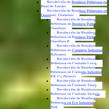
Recolección de Residuos Peligrosos en
Pinal de Amoles
Recolección de Residuos Peligrosos en
Queretaro, Queretaro
Recolección de Residuos
Peligrosos en Business Park
Querétaro
Recolección de Residuos
Peligrosos en Business Park
Querétaro II
Recolección de Residuos
Peligrosos en Complejo Industrial
Balvanera
Recolección de Residuos
Peligrosos en Conjunto Luxar
Recolección de Residuos
Peligrosos en Conjunto Industrial
P.K.Co (Navex)
Recolección de Residuos
Peligrosos en Conjunto Tauro
Recolección de Residuos
Peligrosos en Conjunto Victoria
Recolección de Residuos
Peligrosos en Eco Industrial
Park