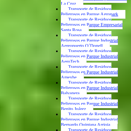
La Cruz
Transporte de Residuos
Peligrosos en Parque Agropark
Transporte de Residuos
Peligrosos en Parque Empresarial
Santa Rosa
Transporte de Residuos
Peligrosos en Parque Industrial
Aereopuerto O´Donell
Transporte de Residuos
Peligrosos en Parque Industrial
AeroTech
Transporte de Residuos
Peligrosos en Parque Industrial
Amexhe
Transporte de Residuos
Peligrosos en Parque Industrial
Balvanera
Transporte de Residuos
Peligrosos en Parque Industrial
Benito Juárez
Transporte de Residuos
Peligrosos en Parque Industrial
Bernardo Quintana Arrioja
Transporte de Residuos