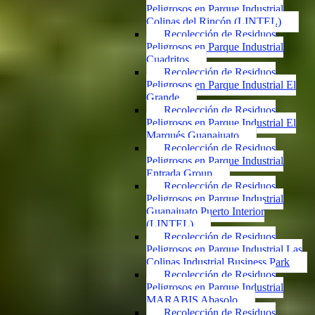
Peligrosos en Parque Industrial
Colinas del Rincón (LINTEL)
Recolección de Residuos
Peligrosos en Parque Industrial
Cuadritos
Recolección de Residuos
Peligrosos en Parque Industrial El
Grande
Recolección de Residuos
Peligrosos en Parque Industrial El
Marqués Guanajuato
Recolección de Residuos
Peligrosos en Parque Industrial
Entrada Group
Recolección de Residuos
Peligrosos en Parque Industrial
Guanajuato Puerto Interior
(LINTEL)
Recolección de Residuos
Peligrosos en Parque Industrial Las
Colinas Industrial Business Park
Recolección de Residuos
Peligrosos en Parque Industrial
MARABIS Abasolo
Recolección de Residuos