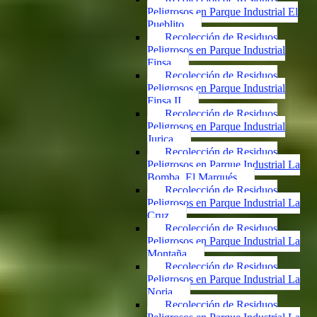
Peligrosos en Parque Industrial El
Pueblito
Recolección de Residuos
Peligrosos en Parque Industrial
Finsa
Recolección de Residuos
Peligrosos en Parque Industrial
Finsa II
Recolección de Residuos
Peligrosos en Parque Industrial
Jurica
Recolección de Residuos
Peligrosos en Parque Industrial La
Bomba, El Marqués
Recolección de Residuos
Peligrosos en Parque Industrial La
Cruz
Recolección de Residuos
Peligrosos en Parque Industrial La
Montaña
Recolección de Residuos
Peligrosos en Parque Industrial La
Noria
Recolección de Residuos