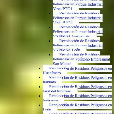
Peligrosos en Parque Industrial
Vesta PTO1
Recolección de Residuos
Peligrosos en Parque Industrial
Vesta PTO2
Recolección de Residuos
Peligrosos en Parque Industrial
VYNMSA Guanajuato
Recolección de Residuos
Peligrosos en Parque Industrial
VYNMSA León
Recolección de Residuos
Peligrosos en Polígono Empresarial
San Miguel
Recolección de Residuos Peligrosos en
Huanímaro
Recolección de Residuos Peligrosos en
Irapuato
Recolección de Residuos Peligrosos en
Jaral del Progreso
Recolección de Residuos Peligrosos en
Jerécuaro
Recolección de Residuos Peligrosos en
León