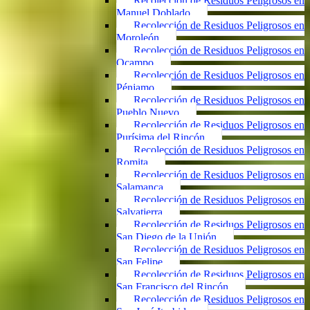
Recolección de Residuos Peligrosos en
Manuel Doblado
Recolección de Residuos Peligrosos en
Moroleón
Recolección de Residuos Peligrosos en
Ocampo
Recolección de Residuos Peligrosos en
Pénjamo
Recolección de Residuos Peligrosos en
Pueblo Nuevo
Recolección de Residuos Peligrosos en
Purísima del Rincón
Recolección de Residuos Peligrosos en
Romita
Recolección de Residuos Peligrosos en
Salamanca
Recolección de Residuos Peligrosos en
Salvatierra
Recolección de Residuos Peligrosos en
San Diego de la Unión
Recolección de Residuos Peligrosos en
San Felipe
Recolección de Residuos Peligrosos en
San Francisco del Rincón
Recolección de Residuos Peligrosos en