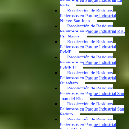
Peligrosos en Parque Industrial La
Perla
Recolección de Residuos
Peligrosos en Parque Industrial
Nuevo San Juan
Recolección de Residuos
Peligrosos en Parque Industrial P.K.
Co. Navex
Recolección de Residuos
Peligrosos en Parque Industrial
PyME
Recolección de Residuos
Peligrosos en Parque Industrial
PyME II
Recolección de Residuos
Peligrosos en Parque Industrial
Querétaro
Recolección de Residuos
Peligrosos en Parque Industrial San
Juan del Río
Recolección de Residuos
Peligrosos en Parque Industrial San
Pedrito
Recolección de Residuos
Peligrosos en Parque Industrial