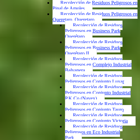
Recolección de Residuos Peligrosos en
Pinal de Amoles
Recolección de Residuos Peligrosos en
Queretaro, Queretaro
Recolección de Residuos
Peligrosos en Business Park
Querétaro
Recolección de Residuos
Peligrosos en Business Park
Querétaro II
Recolección de Residuos
Peligrosos en Complejo Industrial
Balvanera
Recolección de Residuos
Peligrosos en Conjunto Luxar
Recolección de Residuos
Peligrosos en Conjunto Industrial
P.K.Co (Navex)
Recolección de Residuos
Peligrosos en Conjunto Tauro
Recolección de Residuos
Peligrosos en Conjunto Victoria
Recolección de Residuos
Peligrosos en Eco Industrial
Park