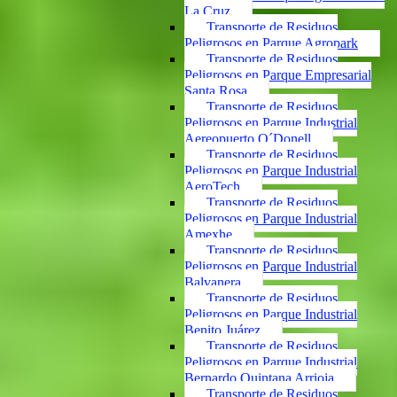
La Cruz
Transporte de Residuos
Peligrosos en Parque Agropark
Transporte de Residuos
Peligrosos en Parque Empresarial
Santa Rosa
Transporte de Residuos
Peligrosos en Parque Industrial
Aereopuerto O´Donell
Transporte de Residuos
Peligrosos en Parque Industrial
AeroTech
Transporte de Residuos
Peligrosos en Parque Industrial
Amexhe
Transporte de Residuos
Peligrosos en Parque Industrial
Balvanera
Transporte de Residuos
Peligrosos en Parque Industrial
Benito Juárez
Transporte de Residuos
Peligrosos en Parque Industrial
Bernardo Quintana Arrioja
Transporte de Residuos