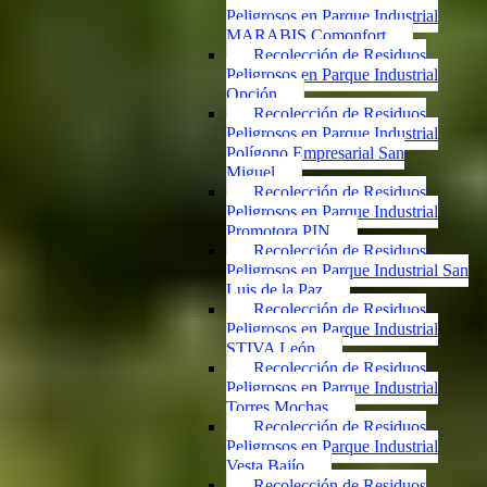
Peligrosos en Parque Industrial
MARABIS Comonfort
Recolección de Residuos
Peligrosos en Parque Industrial
Opción
Recolección de Residuos
Peligrosos en Parque Industrial
Polígono Empresarial San
Miguel
Recolección de Residuos
Peligrosos en Parque Industrial
Promotora PIN
Recolección de Residuos
Peligrosos en Parque Industrial San
Luis de la Paz
Recolección de Residuos
Peligrosos en Parque Industrial
STIVA León
Recolección de Residuos
Peligrosos en Parque Industrial
Torres Mochas
Recolección de Residuos
Peligrosos en Parque Industrial
Vesta Bajío
Recolección de Residuos