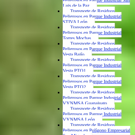
Peligrosos en Parque Industrial San
Luis de la Paz
Transporte de Residuos
Peligrosos en Parque Industrial
STIVA León
Transporte de Residuos
Peligrosos en Parque Industrial
Torres Mochas
Transporte de Residuos
Peligrosos en Parque Industrial
Vesta Bajío
Transporte de Residuos
Peligrosos en Parque Industrial
Vesta PTO1
Transporte de Residuos
Peligrosos en Parque Industrial
Vesta PTO2
Transporte de Residuos
Peligrosos en Parque Industrial
VYNMSA Guanajuato
Transporte de Residuos
Peligrosos en Parque Industrial
VYNMSA León
Transporte de Residuos
Peligrosos en Polígono Empresarial