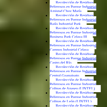
Recolección de Residuos
Peligrosos en Parque Industrial
Amistad Chuy María
Recolección de Residuos
Peligrosos en Parque Industrial
Bajío Industrial Park
Recolección de Residuos
Peligrosos en Parque Industrial
Business Park Celaya III
Recolección de Residuos
Peligrosos en Parque Industrial
Campus Industrial Celaya
Recolección de Residuos
Peligrosos en Parque Industrial
Castro del Río
Recolección de Residuos
Peligrosos en Parque Industrial
Central Guanajuato
Recolección de Residuos
Peligrosos en Parque Industrial
Colinas de Apaseo (LINTEL)
Recolección de Residuos
Peligrosos en Parque Industrial
Colinas de León (LINTEL)
Recolección de Residuos