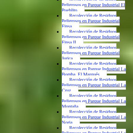
Peligrosos en Parque Industrial El
Pueblito
Recolección de Residuos
Peligrosos en Parque Industrial
Finsa
Recolección de Residuos
Peligrosos en Parque Industrial
Finsa II
Recolección de Residuos
Peligrosos en Parque Industrial
Jurica
Recolección de Residuos
Peligrosos en Parque Industrial La
Bomba, El Marqués
Recolección de Residuos
Peligrosos en Parque Industrial La
Cruz
Recolección de Residuos
Peligrosos en Parque Industrial La
Montaña
Recolección de Residuos
Peligrosos en Parque Industrial La
Noria
Recolección de Residuos