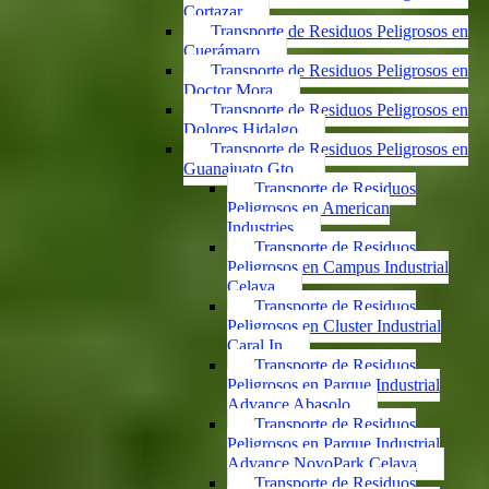
Cortazar
Transporte de Residuos Peligrosos en
Cuerámaro
Transporte de Residuos Peligrosos en
Doctor Mora
Transporte de Residuos Peligrosos en
Dolores Hidalgo
Transporte de Residuos Peligrosos en
Guanajuato Gto.
Transporte de Residuos
Peligrosos en American
Industries
Transporte de Residuos
Peligrosos en Campus Industrial
Celaya
Transporte de Residuos
Peligrosos en Cluster Industrial
Caral In
Transporte de Residuos
Peligrosos en Parque Industrial
Advance Abasolo
Transporte de Residuos
Peligrosos en Parque Industrial
Advance NovoPark Celaya
Transporte de Residuos