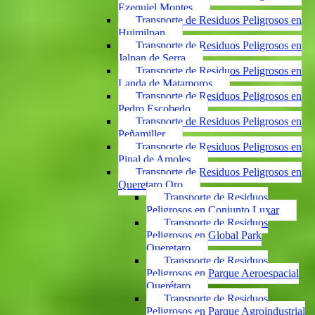
Ezequiel Montes
Transporte de Residuos Peligrosos en
Huimilpan
Transporte de Residuos Peligrosos en
Jalpan de Serra
Transporte de Residuos Peligrosos en
Landa de Matamoros
Transporte de Residuos Peligrosos en
Pedro Escobedo
Transporte de Residuos Peligrosos en
Peñamiller
Transporte de Residuos Peligrosos en
Pinal de Amoles
Transporte de Residuos Peligrosos en
Queretaro Qro
Transporte de Residuos
Peligrosos en Conjunto Luxar
Transporte de Residuos
Peligrosos en Global Park
Queretaro
Transporte de Residuos
Peligrosos en Parque Aeroespacial
Querétaro
Transporte de Residuos
Peligrosos en Parque Agroindustrial