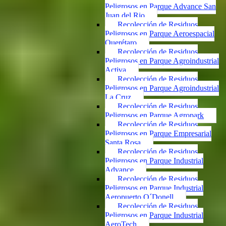
Peligrosos en Parque Advance San
Juan del Rio
Recolección de Residuos
Peligrosos en Parque Aeroespacial
Querétaro
Recolección de Residuos
Peligrosos en Parque Agroindustrial
Activa
Recolección de Residuos
Peligrosos en Parque Agroindustrial
La Cruz
Recolección de Residuos
Peligrosos en Parque Agropark
Recolección de Residuos
Peligrosos en Parque Empresarial
Santa Rosa
Recolección de Residuos
Peligrosos en Parque Industrial
Advance
Recolección de Residuos
Peligrosos en Parque Industrial
Aeropuerto O´Donell
Recolección de Residuos
Peligrosos en Parque Industrial
AeroTech