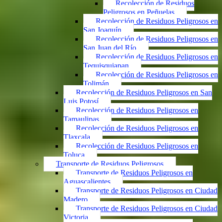
Recolección de Residuos
Peligrosos en Peñuelas
Recolección de Residuos Peligrosos en
San Joaquín
Recolección de Residuos Peligrosos en
San Juan del Río
Recolección de Residuos Peligrosos en
Tequisquiapan
Recolección de Residuos Peligrosos en
Tolimán
Recolección de Residuos Peligrosos en San
Luis Potosí
Recolección de Residuos Peligrosos en
Tamaulipas
Recolección de Residuos Peligrosos en
Tlaxcala
Recolección de Residuos Peligrosos en
Toluca
Transporte de Residuos Peligrosos
Transporte de Residuos Peligrosos en
Aguascalientes
Transporte de Residuos Peligrosos en Ciudad
Madero
Transporte de Residuos Peligrosos en Ciudad
Victoria