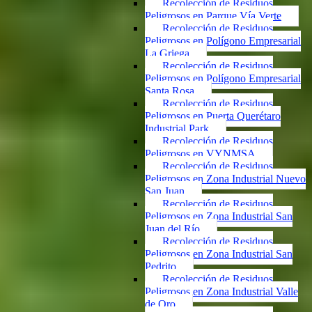
Recolección de Residuos
Peligrosos en Parque Vía Verte
Recolección de Residuos
Peligrosos en Polígono Empresarial
La Griega
Recolección de Residuos
Peligrosos en Polígono Empresarial
Santa Rosa
Recolección de Residuos
Peligrosos en Puerta Querétaro
Industrial Park
Recolección de Residuos
Peligrosos en VYNMSA
Recolección de Residuos
Peligrosos en Zona Industrial Nuevo
San Juan
Recolección de Residuos
Peligrosos en Zona Industrial San
Juan del Río
Recolección de Residuos
Peligrosos en Zona Industrial San
Pedrito
Recolección de Residuos
Peligrosos en Zona Industrial Valle
de Oro