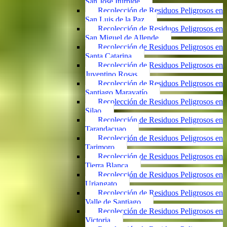
San José Iturbide
Recolección de Residuos Peligrosos en
San Luis de la Paz
Recolección de Residuos Peligrosos en
San Miguel de Allende
Recolección de Residuos Peligrosos en
Santa Catarina
Recolección de Residuos Peligrosos en
Juventino Rosas
Recolección de Residuos Peligrosos en
Santiago Maravatío
Recolección de Residuos Peligrosos en
Silao
Recolección de Residuos Peligrosos en
Tarandacuao
Recolección de Residuos Peligrosos en
Tarimoro
Recolección de Residuos Peligrosos en
Tierra Blanca
Recolección de Residuos Peligrosos en
Uriangato
Recolección de Residuos Peligrosos en
Valle de Santiago
Recolección de Residuos Peligrosos en
Victoria