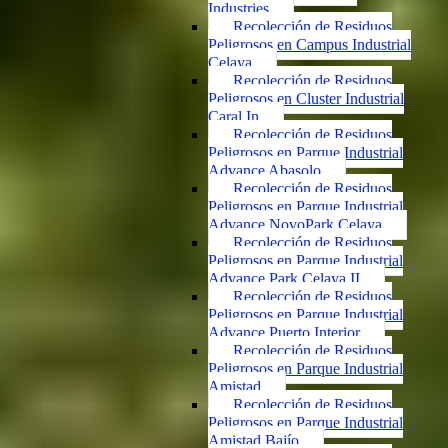
Industries
Recolección de Residuos
Peligrosos en Campus Industrial
Celaya
Recolección de Residuos
Peligrosos en Cluster Industrial
Caral In
Recolección de Residuos
Peligrosos en Parque Industrial
Advance Abasolo
Recolección de Residuos
Peligrosos en Parque Industrial
Advance NovoPark Celaya
Recolección de Residuos
Peligrosos en Parque Industrial
Advance Park Celaya II
Recolección de Residuos
Peligrosos en Parque Industrial
Advance Puerto Interior
Recolección de Residuos
Peligrosos en Parque Industrial
Amistad
Recolección de Residuos
Peligrosos en Parque Industrial
Amistad Bajío