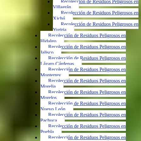
Recolección de Residuos Peligrosos en
Villagrán
Recolección de Residuos Peligrosos en
Xichú
Recolección de Residuos Peligrosos en
Yuriria
Recolección de Residuos Peligrosos en
Hidalgo
Recolección de Residuos Peligrosos en
Jalisco
Recolección de Residuos Peligrosos en
Lázaro Cárdenas
Recolección de Residuos Peligrosos en
Monterrey
Recolección de Residuos Peligrosos en
Morelia
Recolección de Residuos Peligrosos en
Morelos
Recolección de Residuos Peligrosos en
Nuevo León
Recolección de Residuos Peligrosos en
Pachuca
Recolección de Residuos Peligrosos en
Puebla
Recolección de Residuos Peligrosos en