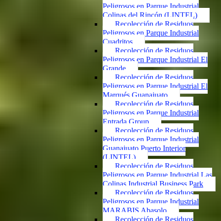
Peligrosos en Parque Industrial
Colinas del Rincón (LINTEL)
Recolección de Residuos
Peligrosos en Parque Industrial
Cuadritos
Recolección de Residuos
Peligrosos en Parque Industrial El
Grande
Recolección de Residuos
Peligrosos en Parque Industrial El
Marqués Guanajuato
Recolección de Residuos
Peligrosos en Parque Industrial
Entrada Group
Recolección de Residuos
Peligrosos en Parque Industrial
Guanajuato Puerto Interior
(LINTEL)
Recolección de Residuos
Peligrosos en Parque Industrial Las
Colinas Industrial Business Park
Recolección de Residuos
Peligrosos en Parque Industrial
MARABIS Abasolo
Recolección de Residuos