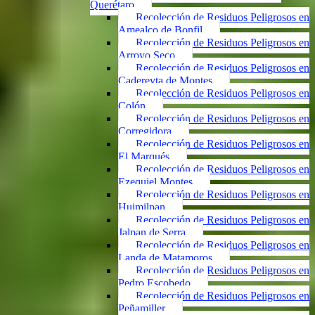
Querétaro
Recolección de Residuos Peligrosos en
Amealco de Bonfil
Recolección de Residuos Peligrosos en
Arroyo Seco
Recolección de Residuos Peligrosos en
Cadereyta de Montes
Recolección de Residuos Peligrosos en
Colón
Recolección de Residuos Peligrosos en
Corregidora
Recolección de Residuos Peligrosos en
El Marqués
Recolección de Residuos Peligrosos en
Ezequiel Montes
Recolección de Residuos Peligrosos en
Huimilpan
Recolección de Residuos Peligrosos en
Jalpan de Serra
Recolección de Residuos Peligrosos en
Landa de Matamoros
Recolección de Residuos Peligrosos en
Pedro Escobedo
Recolección de Residuos Peligrosos en
Peñamiller