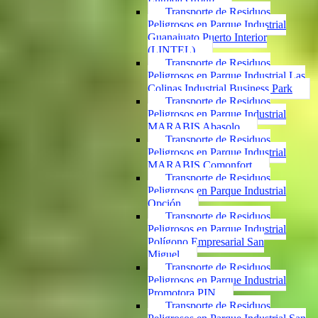
Transporte de Residuos
Peligrosos en Parque Industrial
Guanajuato Puerto Interior
(LINTEL)
Transporte de Residuos
Peligrosos en Parque Industrial Las
Colinas Industrial Business Park
Transporte de Residuos
Peligrosos en Parque Industrial
MARABIS Abasolo
Transporte de Residuos
Peligrosos en Parque Industrial
MARABIS Comonfort
Transporte de Residuos
Peligrosos en Parque Industrial
Opción
Transporte de Residuos
Peligrosos en Parque Industrial
Polígono Empresarial San
Miguel
Transporte de Residuos
Peligrosos en Parque Industrial
Promotora PIN
Transporte de Residuos