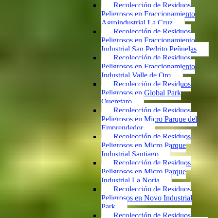
Recolección de Residuos
Peligrosos en Fraccionamiento
Agroindustrial La Cruz
Recolección de Residuos
Peligrosos en Fraccionamiento
Industrial San Pedrito Peñuelas
Recolección de Residuos
Peligrosos en Fraccionamiento
Industrial Valle de Oro
Recolección de Residuos
Peligrosos en Global Park
Queretaro
Recolección de Residuos
Peligrosos en Micro Parque del
Emprendedor
Recolección de Residuos
Peligrosos en Micro Parque
Industrial Santiago
Recolección de Residuos
Peligrosos en Micro Parque
Industrial La Noria
Recolección de Residuos
Peligrosos en Novo Industrial
Park
Recolección de Residuos