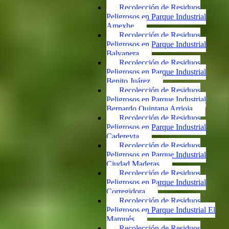
Recolección de Residuos
Peligrosos en Parque Industrial
Amexhe
Recolección de Residuos
Peligrosos en Parque Industrial
Balvanera
Recolección de Residuos
Peligrosos en Parque Industrial
Benito Juárez
Recolección de Residuos
Peligrosos en Parque Industrial
Bernardo Quintana Arrioja
Recolección de Residuos
Peligrosos en Parque Industrial
Cadereyta
Recolección de Residuos
Peligrosos en Parque Industrial
Ciudad Maderas
Recolección de Residuos
Peligrosos en Parque Industrial
Corregidora
Recolección de Residuos
Peligrosos en Parque Industrial El
Marqués
Recolección de Residuos