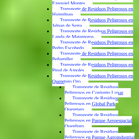
Ezequiel Montes
Transporte de Residuos Peligrosos en
Huimilpan
Transporte de Residuos Peligrosos en
Jalpan de Serra
Transporte de Residuos Peligrosos en
Landa de Matamoros
Transporte de Residuos Peligrosos en
Pedro Escobedo
Transporte de Residuos Peligrosos en
Peñamiller
Transporte de Residuos Peligrosos en
Pinal de Amoles
Transporte de Residuos Peligrosos en
Queretaro Qro
Transporte de Residuos
Peligrosos en Conjunto Luxar
Transporte de Residuos
Peligrosos en Global Park
Queretaro
Transporte de Residuos
Peligrosos en Parque Aeroespacial
Querétaro
Transporte de Residuos
Peligrosos en Parque Agroindustrial