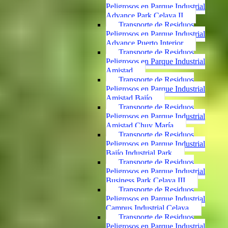
Peligrosos en Parque Industrial
Advance Park Celaya II
Transporte de Residuos
Peligrosos en Parque Industrial
Advance Puerto Interior
Transporte de Residuos
Peligrosos en Parque Industrial
Amistad
Transporte de Residuos
Peligrosos en Parque Industrial
Amistad Bajío
Transporte de Residuos
Peligrosos en Parque Industrial
Amistad Chuy María
Transporte de Residuos
Peligrosos en Parque Industrial
Bajío Industrial Park
Transporte de Residuos
Peligrosos en Parque Industrial
Business Park Celaya III
Transporte de Residuos
Peligrosos en Parque Industrial
Campus Industrial Celaya
Transporte de Residuos
Peligrosos en Parque Industrial