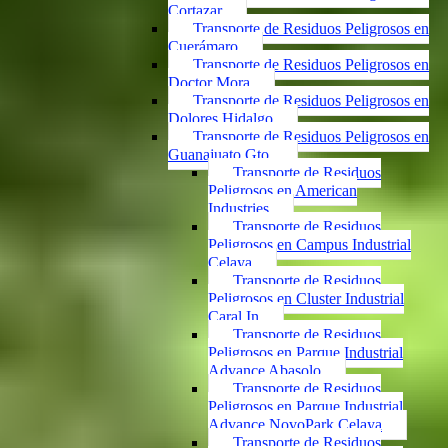
Cortazar
Transporte de Residuos Peligrosos en
Cuerámaro
Transporte de Residuos Peligrosos en
Doctor Mora
Transporte de Residuos Peligrosos en
Dolores Hidalgo
Transporte de Residuos Peligrosos en
Guanajuato Gto.
Transporte de Residuos
Peligrosos en American
Industries
Transporte de Residuos
Peligrosos en Campus Industrial
Celaya
Transporte de Residuos
Peligrosos en Cluster Industrial
Caral In
Transporte de Residuos
Peligrosos en Parque Industrial
Advance Abasolo
Transporte de Residuos
Peligrosos en Parque Industrial
Advance NovoPark Celaya
Transporte de Residuos