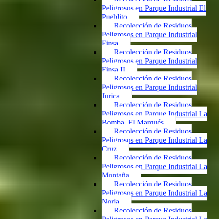
Peligrosos en Parque Industrial El
Pueblito
Recolección de Residuos
Peligrosos en Parque Industrial
Finsa
Recolección de Residuos
Peligrosos en Parque Industrial
Finsa II
Recolección de Residuos
Peligrosos en Parque Industrial
Jurica
Recolección de Residuos
Peligrosos en Parque Industrial La
Bomba, El Marqués
Recolección de Residuos
Peligrosos en Parque Industrial La
Cruz
Recolección de Residuos
Peligrosos en Parque Industrial La
Montaña
Recolección de Residuos
Peligrosos en Parque Industrial La
Noria
Recolección de Residuos