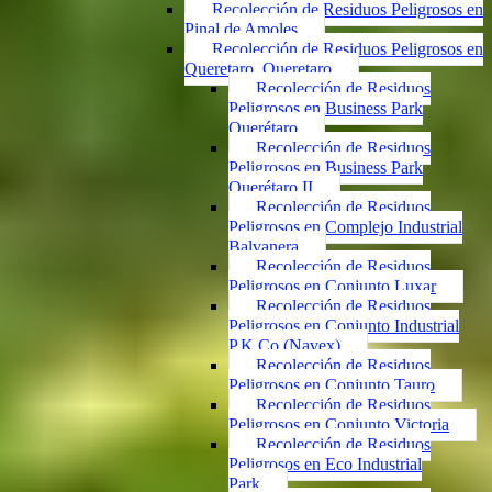
Recolección de Residuos Peligrosos en
Pinal de Amoles
Recolección de Residuos Peligrosos en
Queretaro, Queretaro
Recolección de Residuos
Peligrosos en Business Park
Querétaro
Recolección de Residuos
Peligrosos en Business Park
Querétaro II
Recolección de Residuos
Peligrosos en Complejo Industrial
Balvanera
Recolección de Residuos
Peligrosos en Conjunto Luxar
Recolección de Residuos
Peligrosos en Conjunto Industrial
P.K.Co (Navex)
Recolección de Residuos
Peligrosos en Conjunto Tauro
Recolección de Residuos
Peligrosos en Conjunto Victoria
Recolección de Residuos
Peligrosos en Eco Industrial
Park