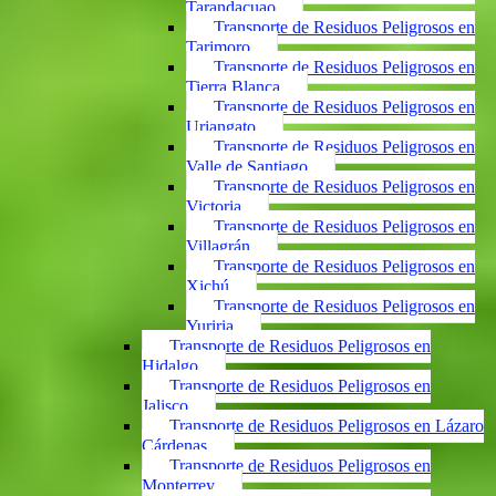
Tarandacuao
Transporte de Residuos Peligrosos en
Tarimoro
Transporte de Residuos Peligrosos en
Tierra Blanca
Transporte de Residuos Peligrosos en
Uriangato
Transporte de Residuos Peligrosos en
Valle de Santiago
Transporte de Residuos Peligrosos en
Victoria
Transporte de Residuos Peligrosos en
Villagrán
Transporte de Residuos Peligrosos en
Xichú
Transporte de Residuos Peligrosos en
Yuriria
Transporte de Residuos Peligrosos en
Hidalgo
Transporte de Residuos Peligrosos en
Jalisco
Transporte de Residuos Peligrosos en Lázaro
Cárdenas
Transporte de Residuos Peligrosos en
Monterrey