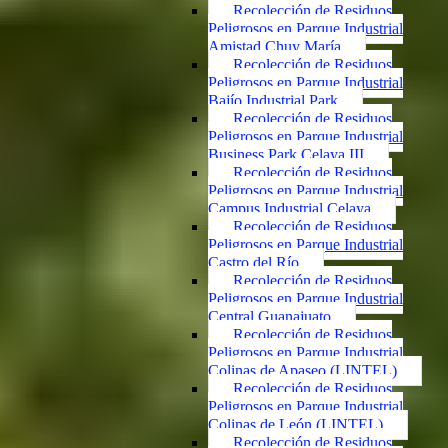
Recolección de Residuos
Peligrosos en Parque Industrial
Amistad Chuy María
Recolección de Residuos
Peligrosos en Parque Industrial
Bajío Industrial Park
Recolección de Residuos
Peligrosos en Parque Industrial
Business Park Celaya III
Recolección de Residuos
Peligrosos en Parque Industrial
Campus Industrial Celaya
Recolección de Residuos
Peligrosos en Parque Industrial
Castro del Río
Recolección de Residuos
Peligrosos en Parque Industrial
Central Guanajuato
Recolección de Residuos
Peligrosos en Parque Industrial
Colinas de Apaseo (LINTEL)
Recolección de Residuos
Peligrosos en Parque Industrial
Colinas de León (LINTEL)
Recolección de Residuos