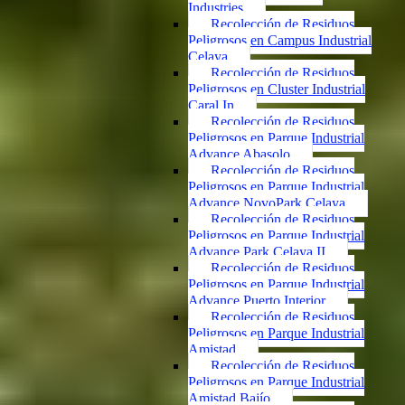
Industries
Recolección de Residuos
Peligrosos en Campus Industrial
Celaya
Recolección de Residuos
Peligrosos en Cluster Industrial
Caral In
Recolección de Residuos
Peligrosos en Parque Industrial
Advance Abasolo
Recolección de Residuos
Peligrosos en Parque Industrial
Advance NovoPark Celaya
Recolección de Residuos
Peligrosos en Parque Industrial
Advance Park Celaya II
Recolección de Residuos
Peligrosos en Parque Industrial
Advance Puerto Interior
Recolección de Residuos
Peligrosos en Parque Industrial
Amistad
Recolección de Residuos
Peligrosos en Parque Industrial
Amistad Bajío