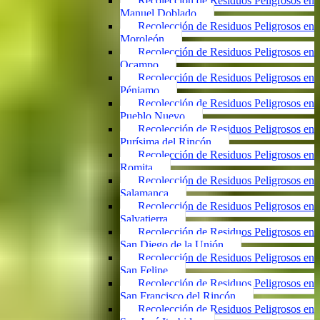
Recolección de Residuos Peligrosos en
Manuel Doblado
Recolección de Residuos Peligrosos en
Moroleón
Recolección de Residuos Peligrosos en
Ocampo
Recolección de Residuos Peligrosos en
Pénjamo
Recolección de Residuos Peligrosos en
Pueblo Nuevo
Recolección de Residuos Peligrosos en
Purísima del Rincón
Recolección de Residuos Peligrosos en
Romita
Recolección de Residuos Peligrosos en
Salamanca
Recolección de Residuos Peligrosos en
Salvatierra
Recolección de Residuos Peligrosos en
San Diego de la Unión
Recolección de Residuos Peligrosos en
San Felipe
Recolección de Residuos Peligrosos en
San Francisco del Rincón
Recolección de Residuos Peligrosos en