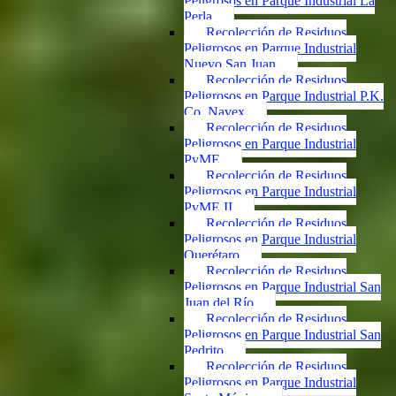
Peligrosos en Parque Industrial La
Perla
Recolección de Residuos
Peligrosos en Parque Industrial
Nuevo San Juan
Recolección de Residuos
Peligrosos en Parque Industrial P.K.
Co. Navex
Recolección de Residuos
Peligrosos en Parque Industrial
PyME
Recolección de Residuos
Peligrosos en Parque Industrial
PyME II
Recolección de Residuos
Peligrosos en Parque Industrial
Querétaro
Recolección de Residuos
Peligrosos en Parque Industrial San
Juan del Río
Recolección de Residuos
Peligrosos en Parque Industrial San
Pedrito
Recolección de Residuos
Peligrosos en Parque Industrial