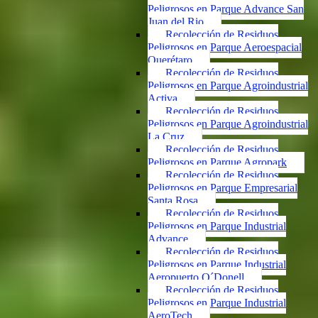
Peligrosos en Parque Advance San
Juan del Rio
Recolección de Residuos
Peligrosos en Parque Aeroespacial
Querétaro
Recolección de Residuos
Peligrosos en Parque Agroindustrial
Activa
Recolección de Residuos
Peligrosos en Parque Agroindustrial
La Cruz
Recolección de Residuos
Peligrosos en Parque Agropark
Recolección de Residuos
Peligrosos en Parque Empresarial
Santa Rosa
Recolección de Residuos
Peligrosos en Parque Industrial
Advance
Recolección de Residuos
Peligrosos en Parque Industrial
Aeropuerto O´Donell
Recolección de Residuos
Peligrosos en Parque Industrial
AeroTech