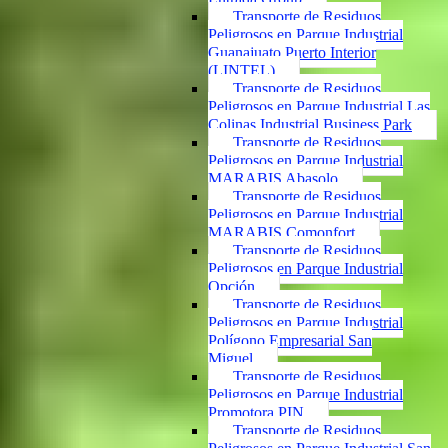
Transporte de Residuos
Peligrosos en Parque Industrial
Guanajuato Puerto Interior
(LINTEL)
Transporte de Residuos
Peligrosos en Parque Industrial Las
Colinas Industrial Business Park
Transporte de Residuos
Peligrosos en Parque Industrial
MARABIS Abasolo
Transporte de Residuos
Peligrosos en Parque Industrial
MARABIS Comonfort
Transporte de Residuos
Peligrosos en Parque Industrial
Opción
Transporte de Residuos
Peligrosos en Parque Industrial
Polígono Empresarial San
Miguel
Transporte de Residuos
Peligrosos en Parque Industrial
Promotora PIN
Transporte de Residuos