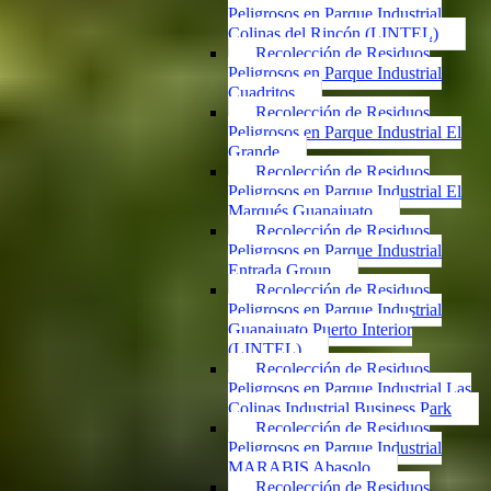
Peligrosos en Parque Industrial
Colinas del Rincón (LINTEL)
Recolección de Residuos
Peligrosos en Parque Industrial
Cuadritos
Recolección de Residuos
Peligrosos en Parque Industrial El
Grande
Recolección de Residuos
Peligrosos en Parque Industrial El
Marqués Guanajuato
Recolección de Residuos
Peligrosos en Parque Industrial
Entrada Group
Recolección de Residuos
Peligrosos en Parque Industrial
Guanajuato Puerto Interior
(LINTEL)
Recolección de Residuos
Peligrosos en Parque Industrial Las
Colinas Industrial Business Park
Recolección de Residuos
Peligrosos en Parque Industrial
MARABIS Abasolo
Recolección de Residuos