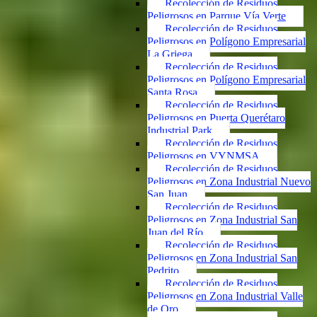
Recolección de Residuos
Peligrosos en Parque Vía Verte
Recolección de Residuos
Peligrosos en Polígono Empresarial
La Griega
Recolección de Residuos
Peligrosos en Polígono Empresarial
Santa Rosa
Recolección de Residuos
Peligrosos en Puerta Querétaro
Industrial Park
Recolección de Residuos
Peligrosos en VYNMSA
Recolección de Residuos
Peligrosos en Zona Industrial Nuevo
San Juan
Recolección de Residuos
Peligrosos en Zona Industrial San
Juan del Río
Recolección de Residuos
Peligrosos en Zona Industrial San
Pedrito
Recolección de Residuos
Peligrosos en Zona Industrial Valle
de Oro