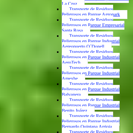
La Cruz
Transporte de Residuos
Peligrosos en Parque Agropark
Transporte de Residuos
Peligrosos en Parque Empresarial
Santa Rosa
Transporte de Residuos
Peligrosos en Parque Industrial
Aereopuerto O´Donell
Transporte de Residuos
Peligrosos en Parque Industrial
AeroTech
Transporte de Residuos
Peligrosos en Parque Industrial
Amexhe
Transporte de Residuos
Peligrosos en Parque Industrial
Balvanera
Transporte de Residuos
Peligrosos en Parque Industrial
Benito Juárez
Transporte de Residuos
Peligrosos en Parque Industrial
Bernardo Quintana Arrioja
Transporte de Residuos