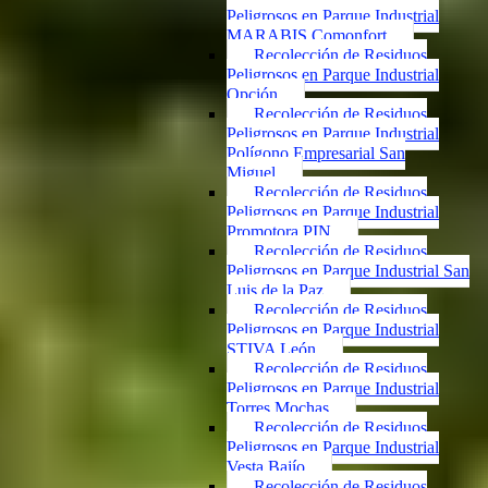
Peligrosos en Parque Industrial
MARABIS Comonfort
Recolección de Residuos
Peligrosos en Parque Industrial
Opción
Recolección de Residuos
Peligrosos en Parque Industrial
Polígono Empresarial San
Miguel
Recolección de Residuos
Peligrosos en Parque Industrial
Promotora PIN
Recolección de Residuos
Peligrosos en Parque Industrial San
Luis de la Paz
Recolección de Residuos
Peligrosos en Parque Industrial
STIVA León
Recolección de Residuos
Peligrosos en Parque Industrial
Torres Mochas
Recolección de Residuos
Peligrosos en Parque Industrial
Vesta Bajío
Recolección de Residuos