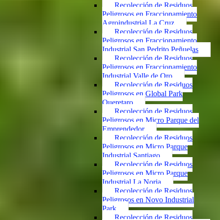
Recolección de Residuos
Peligrosos en Fraccionamiento
Agroindustrial La Cruz
Recolección de Residuos
Peligrosos en Fraccionamiento
Industrial San Pedrito Peñuelas
Recolección de Residuos
Peligrosos en Fraccionamiento
Industrial Valle de Oro
Recolección de Residuos
Peligrosos en Global Park
Queretaro
Recolección de Residuos
Peligrosos en Micro Parque del
Emprendedor
Recolección de Residuos
Peligrosos en Micro Parque
Industrial Santiago
Recolección de Residuos
Peligrosos en Micro Parque
Industrial La Noria
Recolección de Residuos
Peligrosos en Novo Industrial
Park
Recolección de Residuos