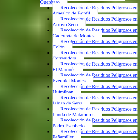
Querétaro
Recolección de Residuos Peligrosos en
Amealco de Bonfil
Recolección de Residuos Peligrosos en
Arroyo Seco
Recolección de Residuos Peligrosos en
Cadereyta de Montes
Recolección de Residuos Peligrosos en
Colón
Recolección de Residuos Peligrosos en
Corregidora
Recolección de Residuos Peligrosos en
El Marqués
Recolección de Residuos Peligrosos en
Ezequiel Montes
Recolección de Residuos Peligrosos en
Huimilpan
Recolección de Residuos Peligrosos en
Jalpan de Serra
Recolección de Residuos Peligrosos en
Landa de Matamoros
Recolección de Residuos Peligrosos en
Pedro Escobedo
Recolección de Residuos Peligrosos en
Peñamiller