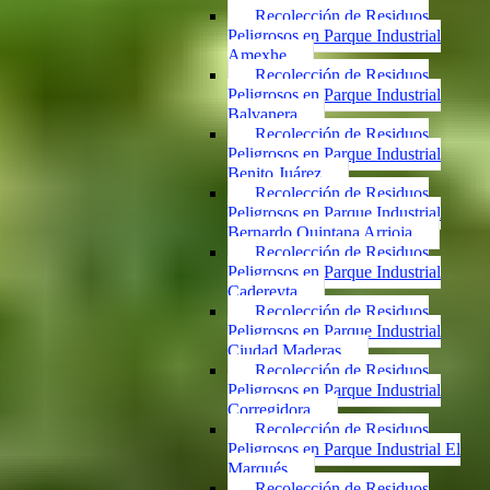
Recolección de Residuos
Peligrosos en Parque Industrial
Amexhe
Recolección de Residuos
Peligrosos en Parque Industrial
Balvanera
Recolección de Residuos
Peligrosos en Parque Industrial
Benito Juárez
Recolección de Residuos
Peligrosos en Parque Industrial
Bernardo Quintana Arrioja
Recolección de Residuos
Peligrosos en Parque Industrial
Cadereyta
Recolección de Residuos
Peligrosos en Parque Industrial
Ciudad Maderas
Recolección de Residuos
Peligrosos en Parque Industrial
Corregidora
Recolección de Residuos
Peligrosos en Parque Industrial El
Marqués
Recolección de Residuos