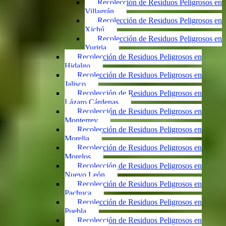
Recolección de Residuos Peligrosos en
Villagrán
Recolección de Residuos Peligrosos en
Xichú
Recolección de Residuos Peligrosos en
Yuriria
Recolección de Residuos Peligrosos en
Hidalgo
Recolección de Residuos Peligrosos en
Jalisco
Recolección de Residuos Peligrosos en
Lázaro Cárdenas
Recolección de Residuos Peligrosos en
Monterrey
Recolección de Residuos Peligrosos en
Morelia
Recolección de Residuos Peligrosos en
Morelos
Recolección de Residuos Peligrosos en
Nuevo León
Recolección de Residuos Peligrosos en
Pachuca
Recolección de Residuos Peligrosos en
Puebla
Recolección de Residuos Peligrosos en