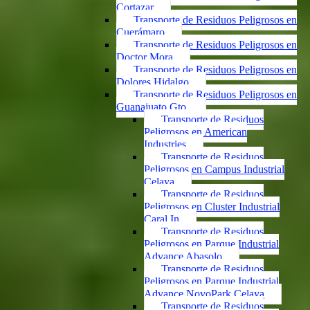
Cortazar
Transporte de Residuos Peligrosos en
Cuerámaro
Transporte de Residuos Peligrosos en
Doctor Mora
Transporte de Residuos Peligrosos en
Dolores Hidalgo
Transporte de Residuos Peligrosos en
Guanajuato Gto.
Transporte de Residuos
Peligrosos en American
Industries
Transporte de Residuos
Peligrosos en Campus Industrial
Celaya
Transporte de Residuos
Peligrosos en Cluster Industrial
Caral In
Transporte de Residuos
Peligrosos en Parque Industrial
Advance Abasolo
Transporte de Residuos
Peligrosos en Parque Industrial
Advance NovoPark Celaya
Transporte de Residuos