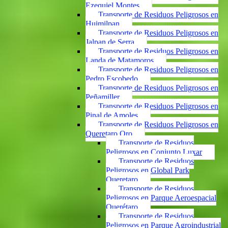
Ezequiel Montes
Transporte de Residuos Peligrosos en
Huimilpan
Transporte de Residuos Peligrosos en
Jalpan de Serra
Transporte de Residuos Peligrosos en
Landa de Matamoros
Transporte de Residuos Peligrosos en
Pedro Escobedo
Transporte de Residuos Peligrosos en
Peñamiller
Transporte de Residuos Peligrosos en
Pinal de Amoles
Transporte de Residuos Peligrosos en
Queretaro Qro
Transporte de Residuos
Peligrosos en Conjunto Luxar
Transporte de Residuos
Peligrosos en Global Park
Queretaro
Transporte de Residuos
Peligrosos en Parque Aeroespacial
Querétaro
Transporte de Residuos
Peligrosos en Parque Agroindustrial