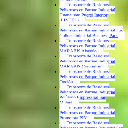
Transporte de Residuos
Peligrosos en Parque Industrial
Guanajuato Puerto Interior
(LINTEL)
Transporte de Residuos
Peligrosos en Parque Industrial Las
Colinas Industrial Business Park
Transporte de Residuos
Peligrosos en Parque Industrial
MARABIS Abasolo
Transporte de Residuos
Peligrosos en Parque Industrial
MARABIS Comonfort
Transporte de Residuos
Peligrosos en Parque Industrial
Opción
Transporte de Residuos
Peligrosos en Parque Industrial
Polígono Empresarial San
Miguel
Transporte de Residuos
Peligrosos en Parque Industrial
Promotora PIN
Transporte de Residuos