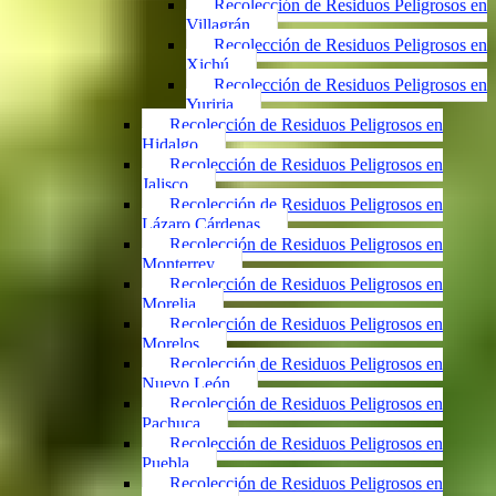
Recolección de Residuos Peligrosos en
Villagrán
Recolección de Residuos Peligrosos en
Xichú
Recolección de Residuos Peligrosos en
Yuriria
Recolección de Residuos Peligrosos en
Hidalgo
Recolección de Residuos Peligrosos en
Jalisco
Recolección de Residuos Peligrosos en
Lázaro Cárdenas
Recolección de Residuos Peligrosos en
Monterrey
Recolección de Residuos Peligrosos en
Morelia
Recolección de Residuos Peligrosos en
Morelos
Recolección de Residuos Peligrosos en
Nuevo León
Recolección de Residuos Peligrosos en
Pachuca
Recolección de Residuos Peligrosos en
Puebla
Recolección de Residuos Peligrosos en