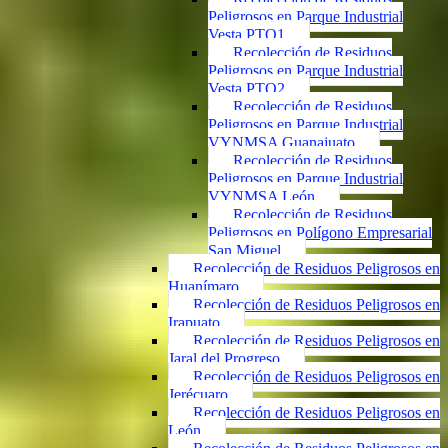
Peligrosos en Parque Industrial
Vesta PTO1
Recolección de Residuos
Peligrosos en Parque Industrial
Vesta PTO2
Recolección de Residuos
Peligrosos en Parque Industrial
VYNMSA Guanajuato
Recolección de Residuos
Peligrosos en Parque Industrial
VYNMSA León
Recolección de Residuos
Peligrosos en Polígono Empresarial
San Miguel
Recolección de Residuos Peligrosos en
Huanímaro
Recolección de Residuos Peligrosos en
Irapuato
Recolección de Residuos Peligrosos en
Jaral del Progreso
Recolección de Residuos Peligrosos en
Jerécuaro
Recolección de Residuos Peligrosos en
León