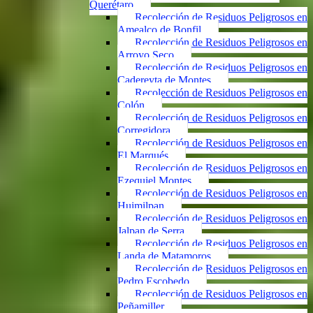
Querétaro
Recolección de Residuos Peligrosos en
Amealco de Bonfil
Recolección de Residuos Peligrosos en
Arroyo Seco
Recolección de Residuos Peligrosos en
Cadereyta de Montes
Recolección de Residuos Peligrosos en
Colón
Recolección de Residuos Peligrosos en
Corregidora
Recolección de Residuos Peligrosos en
El Marqués
Recolección de Residuos Peligrosos en
Ezequiel Montes
Recolección de Residuos Peligrosos en
Huimilpan
Recolección de Residuos Peligrosos en
Jalpan de Serra
Recolección de Residuos Peligrosos en
Landa de Matamoros
Recolección de Residuos Peligrosos en
Pedro Escobedo
Recolección de Residuos Peligrosos en
Peñamiller