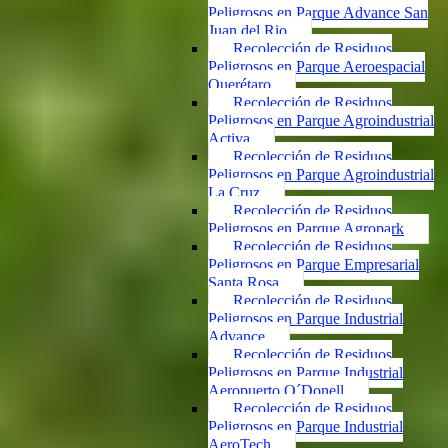
Peligrosos en Parque Advance San
Juan del Rio
Recolección de Residuos
Peligrosos en Parque Aeroespacial
Querétaro
Recolección de Residuos
Peligrosos en Parque Agroindustrial
Activa
Recolección de Residuos
Peligrosos en Parque Agroindustrial
La Cruz
Recolección de Residuos
Peligrosos en Parque Agropark
Recolección de Residuos
Peligrosos en Parque Empresarial
Santa Rosa
Recolección de Residuos
Peligrosos en Parque Industrial
Advance
Recolección de Residuos
Peligrosos en Parque Industrial
Aeropuerto O´Donell
Recolección de Residuos
Peligrosos en Parque Industrial
AeroTech