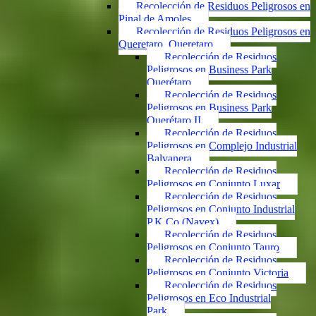
Recolección de Residuos Peligrosos en
Pinal de Amoles
Recolección de Residuos Peligrosos en
Queretaro, Queretaro
Recolección de Residuos
Peligrosos en Business Park
Querétaro
Recolección de Residuos
Peligrosos en Business Park
Querétaro II
Recolección de Residuos
Peligrosos en Complejo Industrial
Balvanera
Recolección de Residuos
Peligrosos en Conjunto Luxar
Recolección de Residuos
Peligrosos en Conjunto Industrial
P.K.Co (Navex)
Recolección de Residuos
Peligrosos en Conjunto Tauro
Recolección de Residuos
Peligrosos en Conjunto Victoria
Recolección de Residuos
Peligrosos en Eco Industrial
Park