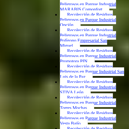
Peligrosos en Parque Industrial
MARABIS Comonfort
Recolección de Residuos
Peligrosos en Parque Industrial
Opción
Recolección de Residuos
Peligrosos en Parque Industrial
Polígono Empresarial San
Miguel
Recolección de Residuos
Peligrosos en Parque Industrial
Promotora PIN
Recolección de Residuos
Peligrosos en Parque Industrial San
Luis de la Paz
Recolección de Residuos
Peligrosos en Parque Industrial
STIVA León
Recolección de Residuos
Peligrosos en Parque Industrial
Torres Mochas
Recolección de Residuos
Peligrosos en Parque Industrial
Vesta Bajío
Recolección de Residuos