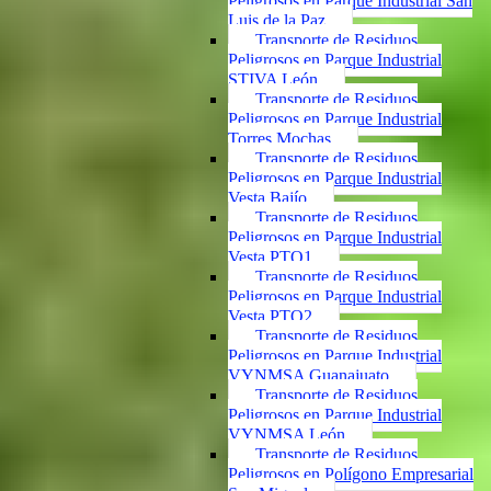
Peligrosos en Parque Industrial San
Luis de la Paz
Transporte de Residuos
Peligrosos en Parque Industrial
STIVA León
Transporte de Residuos
Peligrosos en Parque Industrial
Torres Mochas
Transporte de Residuos
Peligrosos en Parque Industrial
Vesta Bajío
Transporte de Residuos
Peligrosos en Parque Industrial
Vesta PTO1
Transporte de Residuos
Peligrosos en Parque Industrial
Vesta PTO2
Transporte de Residuos
Peligrosos en Parque Industrial
VYNMSA Guanajuato
Transporte de Residuos
Peligrosos en Parque Industrial
VYNMSA León
Transporte de Residuos
Peligrosos en Polígono Empresarial