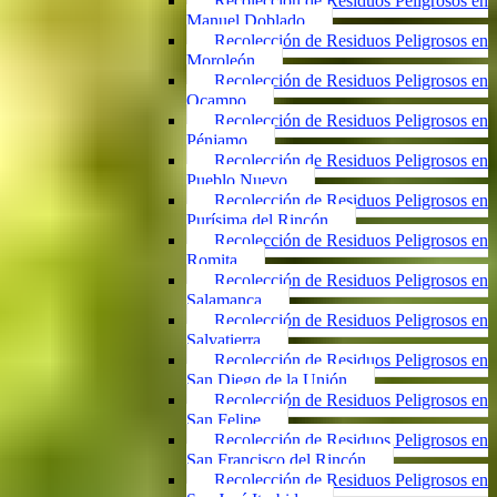
Recolección de Residuos Peligrosos en
Manuel Doblado
Recolección de Residuos Peligrosos en
Moroleón
Recolección de Residuos Peligrosos en
Ocampo
Recolección de Residuos Peligrosos en
Pénjamo
Recolección de Residuos Peligrosos en
Pueblo Nuevo
Recolección de Residuos Peligrosos en
Purísima del Rincón
Recolección de Residuos Peligrosos en
Romita
Recolección de Residuos Peligrosos en
Salamanca
Recolección de Residuos Peligrosos en
Salvatierra
Recolección de Residuos Peligrosos en
San Diego de la Unión
Recolección de Residuos Peligrosos en
San Felipe
Recolección de Residuos Peligrosos en
San Francisco del Rincón
Recolección de Residuos Peligrosos en