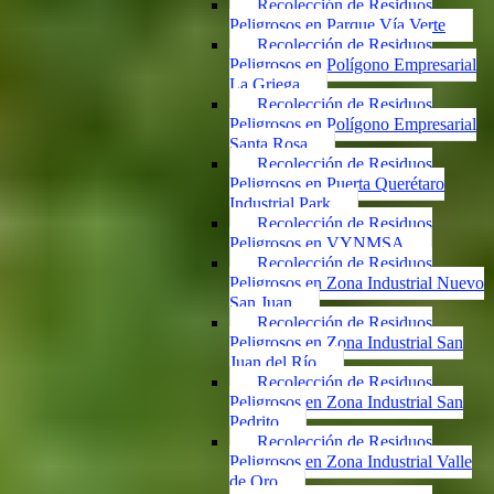
Recolección de Residuos
Peligrosos en Parque Vía Verte
Recolección de Residuos
Peligrosos en Polígono Empresarial
La Griega
Recolección de Residuos
Peligrosos en Polígono Empresarial
Santa Rosa
Recolección de Residuos
Peligrosos en Puerta Querétaro
Industrial Park
Recolección de Residuos
Peligrosos en VYNMSA
Recolección de Residuos
Peligrosos en Zona Industrial Nuevo
San Juan
Recolección de Residuos
Peligrosos en Zona Industrial San
Juan del Río
Recolección de Residuos
Peligrosos en Zona Industrial San
Pedrito
Recolección de Residuos
Peligrosos en Zona Industrial Valle
de Oro