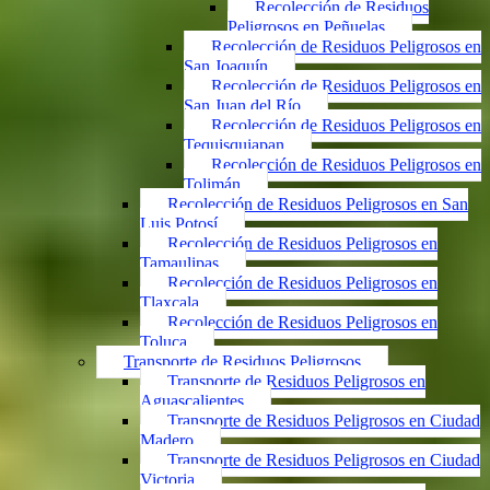
Recolección de Residuos
Peligrosos en Peñuelas
Recolección de Residuos Peligrosos en
San Joaquín
Recolección de Residuos Peligrosos en
San Juan del Río
Recolección de Residuos Peligrosos en
Tequisquiapan
Recolección de Residuos Peligrosos en
Tolimán
Recolección de Residuos Peligrosos en San
Luis Potosí
Recolección de Residuos Peligrosos en
Tamaulipas
Recolección de Residuos Peligrosos en
Tlaxcala
Recolección de Residuos Peligrosos en
Toluca
Transporte de Residuos Peligrosos
Transporte de Residuos Peligrosos en
Aguascalientes
Transporte de Residuos Peligrosos en Ciudad
Madero
Transporte de Residuos Peligrosos en Ciudad
Victoria