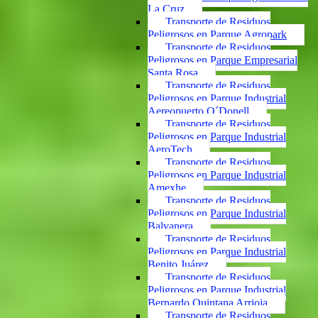
La Cruz
Transporte de Residuos
Peligrosos en Parque Agropark
Transporte de Residuos
Peligrosos en Parque Empresarial
Santa Rosa
Transporte de Residuos
Peligrosos en Parque Industrial
Aereopuerto O´Donell
Transporte de Residuos
Peligrosos en Parque Industrial
AeroTech
Transporte de Residuos
Peligrosos en Parque Industrial
Amexhe
Transporte de Residuos
Peligrosos en Parque Industrial
Balvanera
Transporte de Residuos
Peligrosos en Parque Industrial
Benito Juárez
Transporte de Residuos
Peligrosos en Parque Industrial
Bernardo Quintana Arrioja
Transporte de Residuos