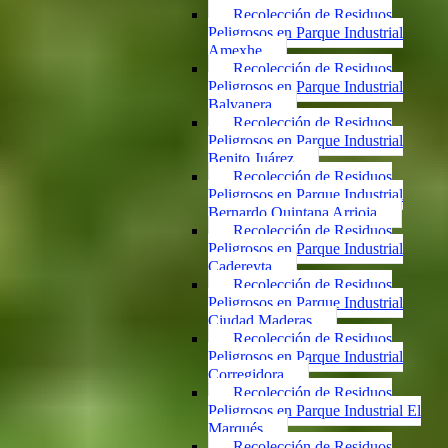
Recolección de Residuos
Peligrosos en Parque Industrial
Amexhe
Recolección de Residuos
Peligrosos en Parque Industrial
Balvanera
Recolección de Residuos
Peligrosos en Parque Industrial
Benito Juárez
Recolección de Residuos
Peligrosos en Parque Industrial
Bernardo Quintana Arrioja
Recolección de Residuos
Peligrosos en Parque Industrial
Cadereyta
Recolección de Residuos
Peligrosos en Parque Industrial
Ciudad Maderas
Recolección de Residuos
Peligrosos en Parque Industrial
Corregidora
Recolección de Residuos
Peligrosos en Parque Industrial El
Marqués
Recolección de Residuos