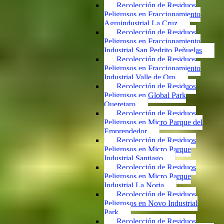
Recolección de Residuos
Peligrosos en Fraccionamiento
Agroindustrial La Cruz
Recolección de Residuos
Peligrosos en Fraccionamiento
Industrial San Pedrito Peñuelas
Recolección de Residuos
Peligrosos en Fraccionamiento
Industrial Valle de Oro
Recolección de Residuos
Peligrosos en Global Park
Queretaro
Recolección de Residuos
Peligrosos en Micro Parque del
Emprendedor
Recolección de Residuos
Peligrosos en Micro Parque
Industrial Santiago
Recolección de Residuos
Peligrosos en Micro Parque
Industrial La Noria
Recolección de Residuos
Peligrosos en Novo Industrial
Park
Recolección de Residuos