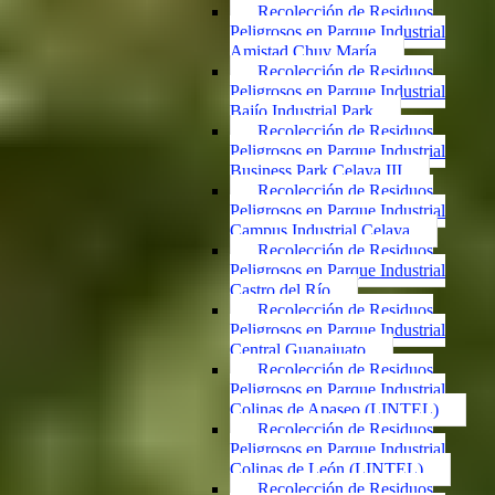
Recolección de Residuos
Peligrosos en Parque Industrial
Amistad Chuy María
Recolección de Residuos
Peligrosos en Parque Industrial
Bajío Industrial Park
Recolección de Residuos
Peligrosos en Parque Industrial
Business Park Celaya III
Recolección de Residuos
Peligrosos en Parque Industrial
Campus Industrial Celaya
Recolección de Residuos
Peligrosos en Parque Industrial
Castro del Río
Recolección de Residuos
Peligrosos en Parque Industrial
Central Guanajuato
Recolección de Residuos
Peligrosos en Parque Industrial
Colinas de Apaseo (LINTEL)
Recolección de Residuos
Peligrosos en Parque Industrial
Colinas de León (LINTEL)
Recolección de Residuos