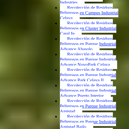
Industries
Recolección de Residuos
Peligrosos en Campus Industrial
Celaya
Recolección de Residuos
Peligrosos en Cluster Industrial
Caral In
Recolección de Residuos
Peligrosos en Parque Industrial
Advance Abasolo
Recolección de Residuos
Peligrosos en Parque Industrial
Advance NovoPark Celaya
Recolección de Residuos
Peligrosos en Parque Industrial
Advance Park Celaya II
Recolección de Residuos
Peligrosos en Parque Industrial
Advance Puerto Interior
Recolección de Residuos
Peligrosos en Parque Industrial
Amistad
Recolección de Residuos
Peligrosos en Parque Industrial
Amistad Bajío