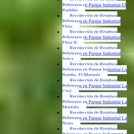
Peligrosos en Parque Industrial El
Pueblito
Recolección de Residuos
Peligrosos en Parque Industrial
Finsa
Recolección de Residuos
Peligrosos en Parque Industrial
Finsa II
Recolección de Residuos
Peligrosos en Parque Industrial
Jurica
Recolección de Residuos
Peligrosos en Parque Industrial La
Bomba, El Marqués
Recolección de Residuos
Peligrosos en Parque Industrial La
Cruz
Recolección de Residuos
Peligrosos en Parque Industrial La
Montaña
Recolección de Residuos
Peligrosos en Parque Industrial La
Noria
Recolección de Residuos