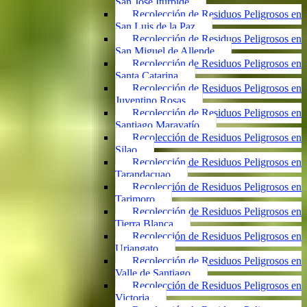
San José Iturbide
Recolección de Residuos Peligrosos en
San Luis de la Paz
Recolección de Residuos Peligrosos en
San Miguel de Allende
Recolección de Residuos Peligrosos en
Santa Catarina
Recolección de Residuos Peligrosos en
Juventino Rosas
Recolección de Residuos Peligrosos en
Santiago Maravatío
Recolección de Residuos Peligrosos en
Silao
Recolección de Residuos Peligrosos en
Tarandacuao
Recolección de Residuos Peligrosos en
Tarimoro
Recolección de Residuos Peligrosos en
Tierra Blanca
Recolección de Residuos Peligrosos en
Uriangato
Recolección de Residuos Peligrosos en
Valle de Santiago
Recolección de Residuos Peligrosos en
Victoria