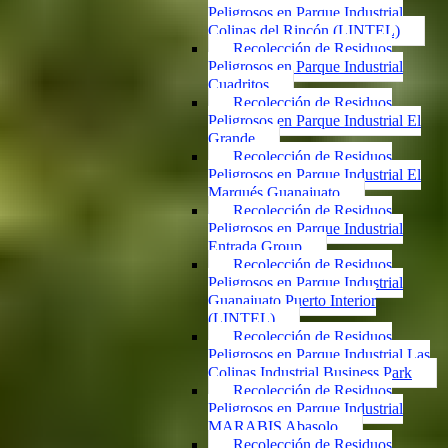
Peligrosos en Parque Industrial
Colinas del Rincón (LINTEL)
Recolección de Residuos
Peligrosos en Parque Industrial
Cuadritos
Recolección de Residuos
Peligrosos en Parque Industrial El
Grande
Recolección de Residuos
Peligrosos en Parque Industrial El
Marqués Guanajuato
Recolección de Residuos
Peligrosos en Parque Industrial
Entrada Group
Recolección de Residuos
Peligrosos en Parque Industrial
Guanajuato Puerto Interior
(LINTEL)
Recolección de Residuos
Peligrosos en Parque Industrial Las
Colinas Industrial Business Park
Recolección de Residuos
Peligrosos en Parque Industrial
MARABIS Abasolo
Recolección de Residuos