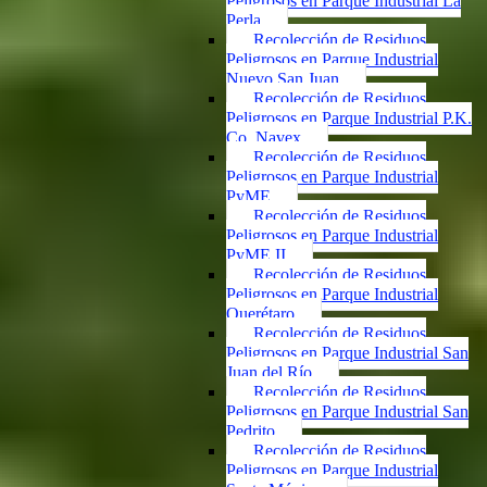
Peligrosos en Parque Industrial La
Perla
Recolección de Residuos
Peligrosos en Parque Industrial
Nuevo San Juan
Recolección de Residuos
Peligrosos en Parque Industrial P.K.
Co. Navex
Recolección de Residuos
Peligrosos en Parque Industrial
PyME
Recolección de Residuos
Peligrosos en Parque Industrial
PyME II
Recolección de Residuos
Peligrosos en Parque Industrial
Querétaro
Recolección de Residuos
Peligrosos en Parque Industrial San
Juan del Río
Recolección de Residuos
Peligrosos en Parque Industrial San
Pedrito
Recolección de Residuos
Peligrosos en Parque Industrial