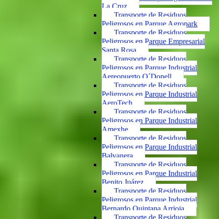
La Cruz
Transporte de Residuos
Peligrosos en Parque Agropark
Transporte de Residuos
Peligrosos en Parque Empresarial
Santa Rosa
Transporte de Residuos
Peligrosos en Parque Industrial
Aereopuerto O´Donell
Transporte de Residuos
Peligrosos en Parque Industrial
AeroTech
Transporte de Residuos
Peligrosos en Parque Industrial
Amexhe
Transporte de Residuos
Peligrosos en Parque Industrial
Balvanera
Transporte de Residuos
Peligrosos en Parque Industrial
Benito Juárez
Transporte de Residuos
Peligrosos en Parque Industrial
Bernardo Quintana Arrioja
Transporte de Residuos