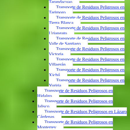
Tarandacuao
Transporte de Residuos Peligrosos en
Tarimoro
Transporte de Residuos Peligrosos en
Tierra Blanca
Transporte de Residuos Peligrosos en
Uriangato
Transporte de Residuos Peligrosos en
Valle de Santiago
Transporte de Residuos Peligrosos en
Victoria
Transporte de Residuos Peligrosos en
Villagrán
Transporte de Residuos Peligrosos en
Xichú
Transporte de Residuos Peligrosos en
Yuriria
Transporte de Residuos Peligrosos en
Hidalgo
Transporte de Residuos Peligrosos en
Jalisco
Transporte de Residuos Peligrosos en Lázaro
Cárdenas
Transporte de Residuos Peligrosos en
Monterrey