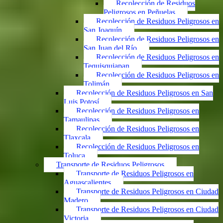
Recolección de Residuos
Peligrosos en Peñuelas
Recolección de Residuos Peligrosos en
San Joaquín
Recolección de Residuos Peligrosos en
San Juan del Río
Recolección de Residuos Peligrosos en
Tequisquiapan
Recolección de Residuos Peligrosos en
Tolimán
Recolección de Residuos Peligrosos en San
Luis Potosí
Recolección de Residuos Peligrosos en
Tamaulipas
Recolección de Residuos Peligrosos en
Tlaxcala
Recolección de Residuos Peligrosos en
Toluca
Transporte de Residuos Peligrosos
Transporte de Residuos Peligrosos en
Aguascalientes
Transporte de Residuos Peligrosos en Ciudad
Madero
Transporte de Residuos Peligrosos en Ciudad
Victoria