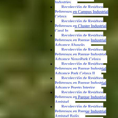
Industries
Recolección de Residuos
Peligrosos en Campus Industrial
Celaya
Recolección de Residuos
Peligrosos en Cluster Industrial
Caral In
Recolección de Residuos
Peligrosos en Parque Industrial
Advance Abasolo
Recolección de Residuos
Peligrosos en Parque Industrial
Advance NovoPark Celaya
Recolección de Residuos
Peligrosos en Parque Industrial
Advance Park Celaya II
Recolección de Residuos
Peligrosos en Parque Industrial
Advance Puerto Interior
Recolección de Residuos
Peligrosos en Parque Industrial
Amistad
Recolección de Residuos
Peligrosos en Parque Industrial
Amistad Bajío