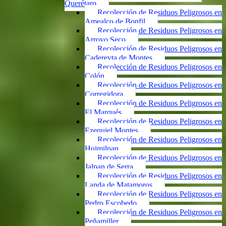
Querétaro
Recolección de Residuos Peligrosos en
Amealco de Bonfil
Recolección de Residuos Peligrosos en
Arroyo Seco
Recolección de Residuos Peligrosos en
Cadereyta de Montes
Recolección de Residuos Peligrosos en
Colón
Recolección de Residuos Peligrosos en
Corregidora
Recolección de Residuos Peligrosos en
El Marqués
Recolección de Residuos Peligrosos en
Ezequiel Montes
Recolección de Residuos Peligrosos en
Huimilpan
Recolección de Residuos Peligrosos en
Jalpan de Serra
Recolección de Residuos Peligrosos en
Landa de Matamoros
Recolección de Residuos Peligrosos en
Pedro Escobedo
Recolección de Residuos Peligrosos en
Peñamiller