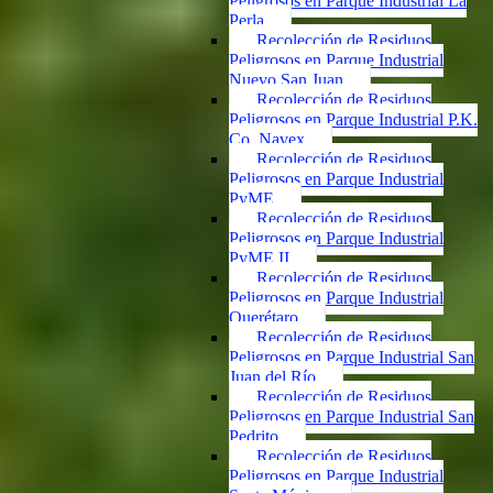
Peligrosos en Parque Industrial La
Perla
Recolección de Residuos
Peligrosos en Parque Industrial
Nuevo San Juan
Recolección de Residuos
Peligrosos en Parque Industrial P.K.
Co. Navex
Recolección de Residuos
Peligrosos en Parque Industrial
PyME
Recolección de Residuos
Peligrosos en Parque Industrial
PyME II
Recolección de Residuos
Peligrosos en Parque Industrial
Querétaro
Recolección de Residuos
Peligrosos en Parque Industrial San
Juan del Río
Recolección de Residuos
Peligrosos en Parque Industrial San
Pedrito
Recolección de Residuos
Peligrosos en Parque Industrial