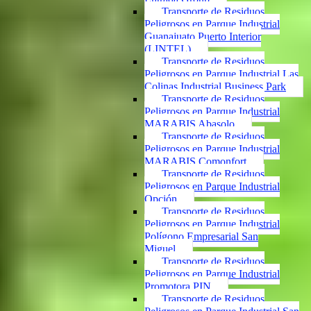
Transporte de Residuos
Peligrosos en Parque Industrial
Guanajuato Puerto Interior
(LINTEL)
Transporte de Residuos
Peligrosos en Parque Industrial Las
Colinas Industrial Business Park
Transporte de Residuos
Peligrosos en Parque Industrial
MARABIS Abasolo
Transporte de Residuos
Peligrosos en Parque Industrial
MARABIS Comonfort
Transporte de Residuos
Peligrosos en Parque Industrial
Opción
Transporte de Residuos
Peligrosos en Parque Industrial
Polígono Empresarial San
Miguel
Transporte de Residuos
Peligrosos en Parque Industrial
Promotora PIN
Transporte de Residuos