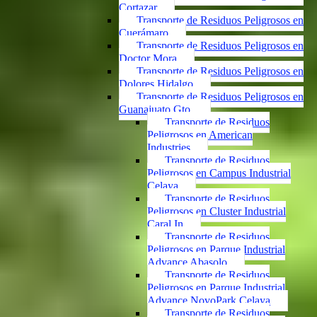
Cortazar
Transporte de Residuos Peligrosos en
Cuerámaro
Transporte de Residuos Peligrosos en
Doctor Mora
Transporte de Residuos Peligrosos en
Dolores Hidalgo
Transporte de Residuos Peligrosos en
Guanajuato Gto.
Transporte de Residuos
Peligrosos en American
Industries
Transporte de Residuos
Peligrosos en Campus Industrial
Celaya
Transporte de Residuos
Peligrosos en Cluster Industrial
Caral In
Transporte de Residuos
Peligrosos en Parque Industrial
Advance Abasolo
Transporte de Residuos
Peligrosos en Parque Industrial
Advance NovoPark Celaya
Transporte de Residuos