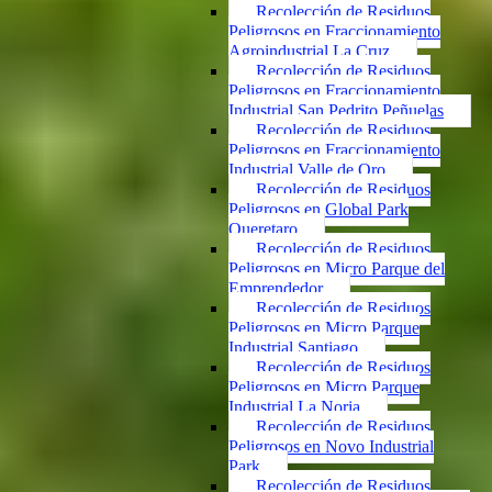
Recolección de Residuos
Peligrosos en Fraccionamiento
Agroindustrial La Cruz
Recolección de Residuos
Peligrosos en Fraccionamiento
Industrial San Pedrito Peñuelas
Recolección de Residuos
Peligrosos en Fraccionamiento
Industrial Valle de Oro
Recolección de Residuos
Peligrosos en Global Park
Queretaro
Recolección de Residuos
Peligrosos en Micro Parque del
Emprendedor
Recolección de Residuos
Peligrosos en Micro Parque
Industrial Santiago
Recolección de Residuos
Peligrosos en Micro Parque
Industrial La Noria
Recolección de Residuos
Peligrosos en Novo Industrial
Park
Recolección de Residuos