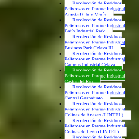
Recolección de Residuos
Peligrosos en Parque Industrial
Amistad Chuy María
Recolección de Residuos
Peligrosos en Parque Industrial
Bajío Industrial Park
Recolección de Residuos
Peligrosos en Parque Industrial
Business Park Celaya III
Recolección de Residuos
Peligrosos en Parque Industrial
Campus Industrial Celaya
Recolección de Residuos
Peligrosos en Parque Industrial
Castro del Río
Recolección de Residuos
Peligrosos en Parque Industrial
Central Guanajuato
Recolección de Residuos
Peligrosos en Parque Industrial
Colinas de Apaseo (LINTEL)
Recolección de Residuos
Peligrosos en Parque Industrial
Colinas de León (LINTEL)
Recolección de Residuos