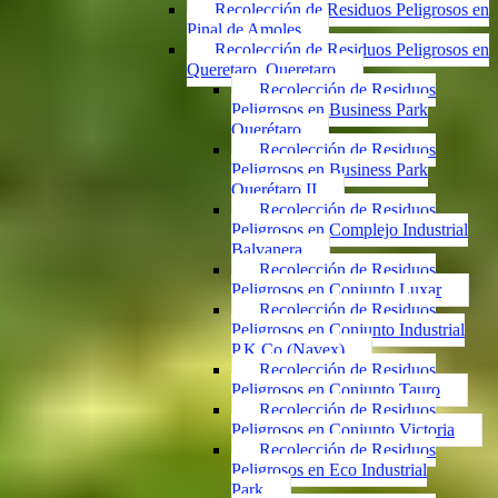
Recolección de Residuos Peligrosos en
Pinal de Amoles
Recolección de Residuos Peligrosos en
Queretaro, Queretaro
Recolección de Residuos
Peligrosos en Business Park
Querétaro
Recolección de Residuos
Peligrosos en Business Park
Querétaro II
Recolección de Residuos
Peligrosos en Complejo Industrial
Balvanera
Recolección de Residuos
Peligrosos en Conjunto Luxar
Recolección de Residuos
Peligrosos en Conjunto Industrial
P.K.Co (Navex)
Recolección de Residuos
Peligrosos en Conjunto Tauro
Recolección de Residuos
Peligrosos en Conjunto Victoria
Recolección de Residuos
Peligrosos en Eco Industrial
Park