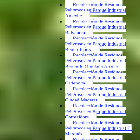
Recolección de Residuos
Peligrosos en Parque Industrial
Amexhe
Recolección de Residuos
Peligrosos en Parque Industrial
Balvanera
Recolección de Residuos
Peligrosos en Parque Industrial
Benito Juárez
Recolección de Residuos
Peligrosos en Parque Industrial
Bernardo Quintana Arrioja
Recolección de Residuos
Peligrosos en Parque Industrial
Cadereyta
Recolección de Residuos
Peligrosos en Parque Industrial
Ciudad Maderas
Recolección de Residuos
Peligrosos en Parque Industrial
Corregidora
Recolección de Residuos
Peligrosos en Parque Industrial El
Marqués
Recolección de Residuos