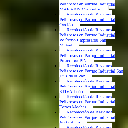
Peligrosos en Parque Industrial
MARABIS Comonfort
Recolección de Residuos
Peligrosos en Parque Industrial
Opción
Recolección de Residuos
Peligrosos en Parque Industrial
Polígono Empresarial San
Miguel
Recolección de Residuos
Peligrosos en Parque Industrial
Promotora PIN
Recolección de Residuos
Peligrosos en Parque Industrial San
Luis de la Paz
Recolección de Residuos
Peligrosos en Parque Industrial
STIVA León
Recolección de Residuos
Peligrosos en Parque Industrial
Torres Mochas
Recolección de Residuos
Peligrosos en Parque Industrial
Vesta Bajío
Recolección de Residuos