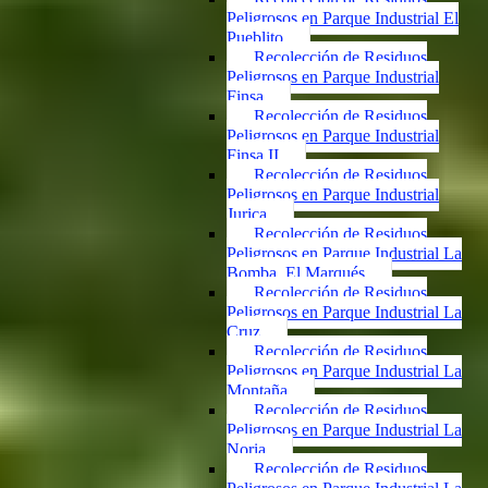
Peligrosos en Parque Industrial El
Pueblito
Recolección de Residuos
Peligrosos en Parque Industrial
Finsa
Recolección de Residuos
Peligrosos en Parque Industrial
Finsa II
Recolección de Residuos
Peligrosos en Parque Industrial
Jurica
Recolección de Residuos
Peligrosos en Parque Industrial La
Bomba, El Marqués
Recolección de Residuos
Peligrosos en Parque Industrial La
Cruz
Recolección de Residuos
Peligrosos en Parque Industrial La
Montaña
Recolección de Residuos
Peligrosos en Parque Industrial La
Noria
Recolección de Residuos