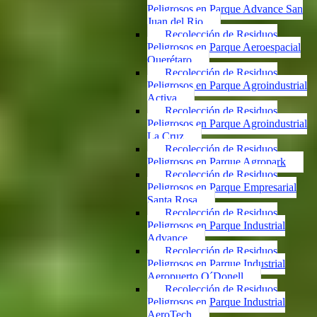
Peligrosos en Parque Advance San
Juan del Rio
Recolección de Residuos
Peligrosos en Parque Aeroespacial
Querétaro
Recolección de Residuos
Peligrosos en Parque Agroindustrial
Activa
Recolección de Residuos
Peligrosos en Parque Agroindustrial
La Cruz
Recolección de Residuos
Peligrosos en Parque Agropark
Recolección de Residuos
Peligrosos en Parque Empresarial
Santa Rosa
Recolección de Residuos
Peligrosos en Parque Industrial
Advance
Recolección de Residuos
Peligrosos en Parque Industrial
Aeropuerto O´Donell
Recolección de Residuos
Peligrosos en Parque Industrial
AeroTech