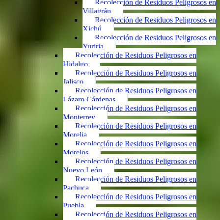
Recolección de Residuos Peligrosos en
Villagrán
Recolección de Residuos Peligrosos en
Xichú
Recolección de Residuos Peligrosos en
Yuriria
Recolección de Residuos Peligrosos en
Hidalgo
Recolección de Residuos Peligrosos en
Jalisco
Recolección de Residuos Peligrosos en
Lázaro Cárdenas
Recolección de Residuos Peligrosos en
Monterrey
Recolección de Residuos Peligrosos en
Morelia
Recolección de Residuos Peligrosos en
Morelos
Recolección de Residuos Peligrosos en
Nuevo León
Recolección de Residuos Peligrosos en
Pachuca
Recolección de Residuos Peligrosos en
Puebla
Recolección de Residuos Peligrosos en