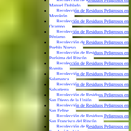
Recolección de Residuos Peligrosos en
Manuel Doblado
Recolección de Residuos Peligrosos en
Moroleón
Recolección de Residuos Peligrosos en
Ocampo
Recolección de Residuos Peligrosos en
Pénjamo
Recolección de Residuos Peligrosos en
Pueblo Nuevo
Recolección de Residuos Peligrosos en
Purísima del Rincón
Recolección de Residuos Peligrosos en
Romita
Recolección de Residuos Peligrosos en
Salamanca
Recolección de Residuos Peligrosos en
Salvatierra
Recolección de Residuos Peligrosos en
San Diego de la Unión
Recolección de Residuos Peligrosos en
San Felipe
Recolección de Residuos Peligrosos en
San Francisco del Rincón
Recolección de Residuos Peligrosos en