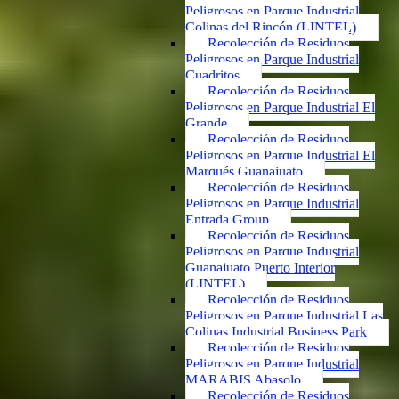
Peligrosos en Parque Industrial
Colinas del Rincón (LINTEL)
Recolección de Residuos
Peligrosos en Parque Industrial
Cuadritos
Recolección de Residuos
Peligrosos en Parque Industrial El
Grande
Recolección de Residuos
Peligrosos en Parque Industrial El
Marqués Guanajuato
Recolección de Residuos
Peligrosos en Parque Industrial
Entrada Group
Recolección de Residuos
Peligrosos en Parque Industrial
Guanajuato Puerto Interior
(LINTEL)
Recolección de Residuos
Peligrosos en Parque Industrial Las
Colinas Industrial Business Park
Recolección de Residuos
Peligrosos en Parque Industrial
MARABIS Abasolo
Recolección de Residuos