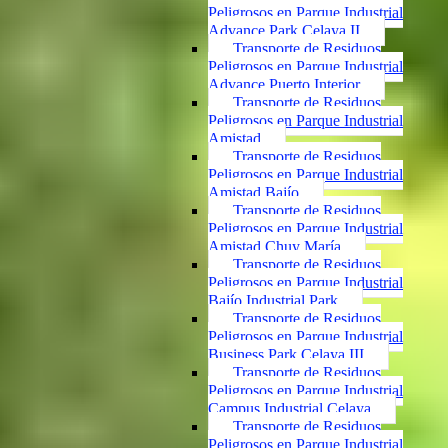
Peligrosos en Parque Industrial
Advance Park Celaya II
Transporte de Residuos
Peligrosos en Parque Industrial
Advance Puerto Interior
Transporte de Residuos
Peligrosos en Parque Industrial
Amistad
Transporte de Residuos
Peligrosos en Parque Industrial
Amistad Bajío
Transporte de Residuos
Peligrosos en Parque Industrial
Amistad Chuy María
Transporte de Residuos
Peligrosos en Parque Industrial
Bajío Industrial Park
Transporte de Residuos
Peligrosos en Parque Industrial
Business Park Celaya III
Transporte de Residuos
Peligrosos en Parque Industrial
Campus Industrial Celaya
Transporte de Residuos
Peligrosos en Parque Industrial