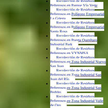
Recolección de Residuos
Peligrosos en Parque Vía Verte
Recolección de Residuos
Peligrosos en Polígono Empresarial
La Griega
Recolección de Residuos
Peligrosos en Polígono Empresarial
Santa Rosa
Recolección de Residuos
Peligrosos en Puerta Querétaro
Industrial Park
Recolección de Residuos
Peligrosos en VYNMSA
Recolección de Residuos
Peligrosos en Zona Industrial Nuevo
San Juan
Recolección de Residuos
Peligrosos en Zona Industrial San
Juan del Río
Recolección de Residuos
Peligrosos en Zona Industrial San
Pedrito
Recolección de Residuos
Peligrosos en Zona Industrial Valle
de Oro