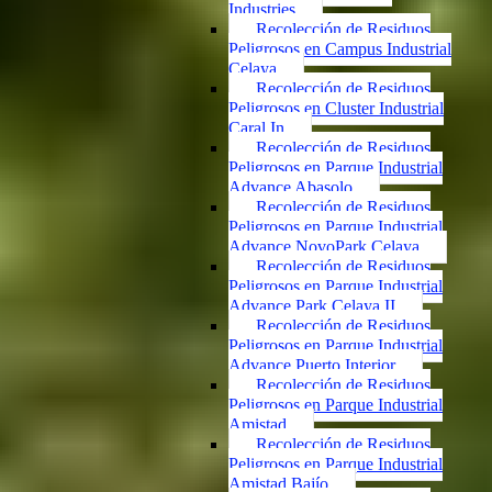
Industries
Recolección de Residuos
Peligrosos en Campus Industrial
Celaya
Recolección de Residuos
Peligrosos en Cluster Industrial
Caral In
Recolección de Residuos
Peligrosos en Parque Industrial
Advance Abasolo
Recolección de Residuos
Peligrosos en Parque Industrial
Advance NovoPark Celaya
Recolección de Residuos
Peligrosos en Parque Industrial
Advance Park Celaya II
Recolección de Residuos
Peligrosos en Parque Industrial
Advance Puerto Interior
Recolección de Residuos
Peligrosos en Parque Industrial
Amistad
Recolección de Residuos
Peligrosos en Parque Industrial
Amistad Bajío