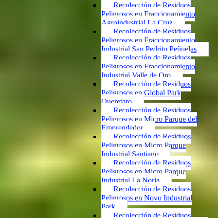
Recolección de Residuos
Peligrosos en Fraccionamiento
Agroindustrial La Cruz
Recolección de Residuos
Peligrosos en Fraccionamiento
Industrial San Pedrito Peñuelas
Recolección de Residuos
Peligrosos en Fraccionamiento
Industrial Valle de Oro
Recolección de Residuos
Peligrosos en Global Park
Queretaro
Recolección de Residuos
Peligrosos en Micro Parque del
Emprendedor
Recolección de Residuos
Peligrosos en Micro Parque
Industrial Santiago
Recolección de Residuos
Peligrosos en Micro Parque
Industrial La Noria
Recolección de Residuos
Peligrosos en Novo Industrial
Park
Recolección de Residuos