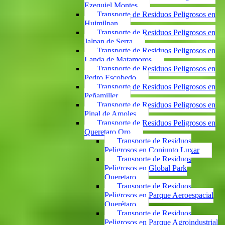
Ezequiel Montes
Transporte de Residuos Peligrosos en
Huimilpan
Transporte de Residuos Peligrosos en
Jalpan de Serra
Transporte de Residuos Peligrosos en
Landa de Matamoros
Transporte de Residuos Peligrosos en
Pedro Escobedo
Transporte de Residuos Peligrosos en
Peñamiller
Transporte de Residuos Peligrosos en
Pinal de Amoles
Transporte de Residuos Peligrosos en
Queretaro Qro
Transporte de Residuos
Peligrosos en Conjunto Luxar
Transporte de Residuos
Peligrosos en Global Park
Queretaro
Transporte de Residuos
Peligrosos en Parque Aeroespacial
Querétaro
Transporte de Residuos
Peligrosos en Parque Agroindustrial