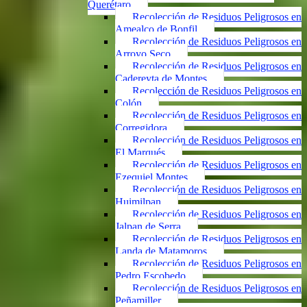
Querétaro
Recolección de Residuos Peligrosos en
Amealco de Bonfil
Recolección de Residuos Peligrosos en
Arroyo Seco
Recolección de Residuos Peligrosos en
Cadereyta de Montes
Recolección de Residuos Peligrosos en
Colón
Recolección de Residuos Peligrosos en
Corregidora
Recolección de Residuos Peligrosos en
El Marqués
Recolección de Residuos Peligrosos en
Ezequiel Montes
Recolección de Residuos Peligrosos en
Huimilpan
Recolección de Residuos Peligrosos en
Jalpan de Serra
Recolección de Residuos Peligrosos en
Landa de Matamoros
Recolección de Residuos Peligrosos en
Pedro Escobedo
Recolección de Residuos Peligrosos en
Peñamiller