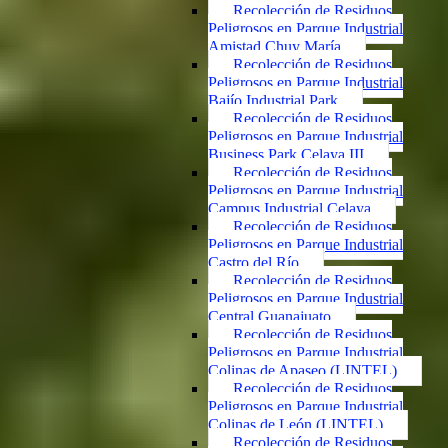
Recolección de Residuos
Peligrosos en Parque Industrial
Amistad Chuy María
Recolección de Residuos
Peligrosos en Parque Industrial
Bajío Industrial Park
Recolección de Residuos
Peligrosos en Parque Industrial
Business Park Celaya III
Recolección de Residuos
Peligrosos en Parque Industrial
Campus Industrial Celaya
Recolección de Residuos
Peligrosos en Parque Industrial
Castro del Río
Recolección de Residuos
Peligrosos en Parque Industrial
Central Guanajuato
Recolección de Residuos
Peligrosos en Parque Industrial
Colinas de Apaseo (LINTEL)
Recolección de Residuos
Peligrosos en Parque Industrial
Colinas de León (LINTEL)
Recolección de Residuos