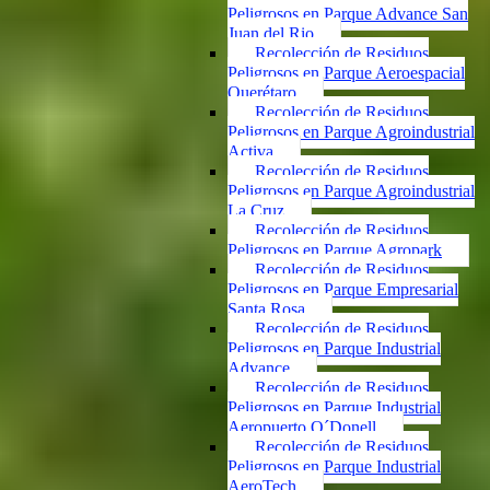
Peligrosos en Parque Advance San
Juan del Rio
Recolección de Residuos
Peligrosos en Parque Aeroespacial
Querétaro
Recolección de Residuos
Peligrosos en Parque Agroindustrial
Activa
Recolección de Residuos
Peligrosos en Parque Agroindustrial
La Cruz
Recolección de Residuos
Peligrosos en Parque Agropark
Recolección de Residuos
Peligrosos en Parque Empresarial
Santa Rosa
Recolección de Residuos
Peligrosos en Parque Industrial
Advance
Recolección de Residuos
Peligrosos en Parque Industrial
Aeropuerto O´Donell
Recolección de Residuos
Peligrosos en Parque Industrial
AeroTech