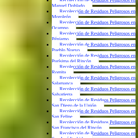
Recolección de Residuos Peligrosos en
Manuel Doblado
Recolección de Residuos Peligrosos en
Moroleón
Recolección de Residuos Peligrosos en
Ocampo
Recolección de Residuos Peligrosos en
Pénjamo
Recolección de Residuos Peligrosos en
Pueblo Nuevo
Recolección de Residuos Peligrosos en
Purísima del Rincón
Recolección de Residuos Peligrosos en
Romita
Recolección de Residuos Peligrosos en
Salamanca
Recolección de Residuos Peligrosos en
Salvatierra
Recolección de Residuos Peligrosos en
San Diego de la Unión
Recolección de Residuos Peligrosos en
San Felipe
Recolección de Residuos Peligrosos en
San Francisco del Rincón
Recolección de Residuos Peligrosos en