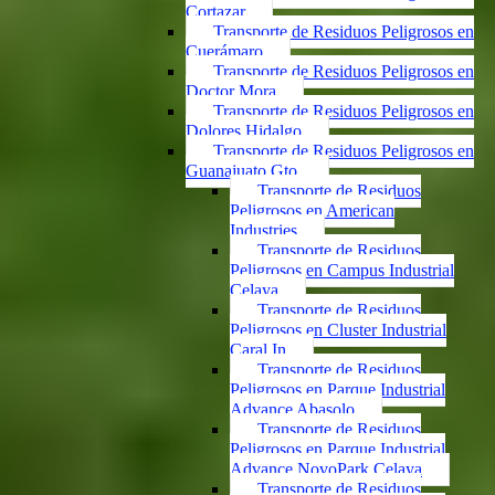
Cortazar
Transporte de Residuos Peligrosos en
Cuerámaro
Transporte de Residuos Peligrosos en
Doctor Mora
Transporte de Residuos Peligrosos en
Dolores Hidalgo
Transporte de Residuos Peligrosos en
Guanajuato Gto.
Transporte de Residuos
Peligrosos en American
Industries
Transporte de Residuos
Peligrosos en Campus Industrial
Celaya
Transporte de Residuos
Peligrosos en Cluster Industrial
Caral In
Transporte de Residuos
Peligrosos en Parque Industrial
Advance Abasolo
Transporte de Residuos
Peligrosos en Parque Industrial
Advance NovoPark Celaya
Transporte de Residuos