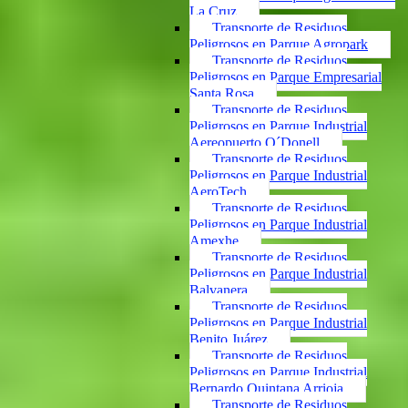
La Cruz
Transporte de Residuos
Peligrosos en Parque Agropark
Transporte de Residuos
Peligrosos en Parque Empresarial
Santa Rosa
Transporte de Residuos
Peligrosos en Parque Industrial
Aereopuerto O´Donell
Transporte de Residuos
Peligrosos en Parque Industrial
AeroTech
Transporte de Residuos
Peligrosos en Parque Industrial
Amexhe
Transporte de Residuos
Peligrosos en Parque Industrial
Balvanera
Transporte de Residuos
Peligrosos en Parque Industrial
Benito Juárez
Transporte de Residuos
Peligrosos en Parque Industrial
Bernardo Quintana Arrioja
Transporte de Residuos