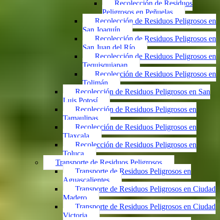
Recolección de Residuos
Peligrosos en Peñuelas
Recolección de Residuos Peligrosos en
San Joaquín
Recolección de Residuos Peligrosos en
San Juan del Río
Recolección de Residuos Peligrosos en
Tequisquiapan
Recolección de Residuos Peligrosos en
Tolimán
Recolección de Residuos Peligrosos en San
Luis Potosí
Recolección de Residuos Peligrosos en
Tamaulipas
Recolección de Residuos Peligrosos en
Tlaxcala
Recolección de Residuos Peligrosos en
Toluca
Transporte de Residuos Peligrosos
Transporte de Residuos Peligrosos en
Aguascalientes
Transporte de Residuos Peligrosos en Ciudad
Madero
Transporte de Residuos Peligrosos en Ciudad
Victoria