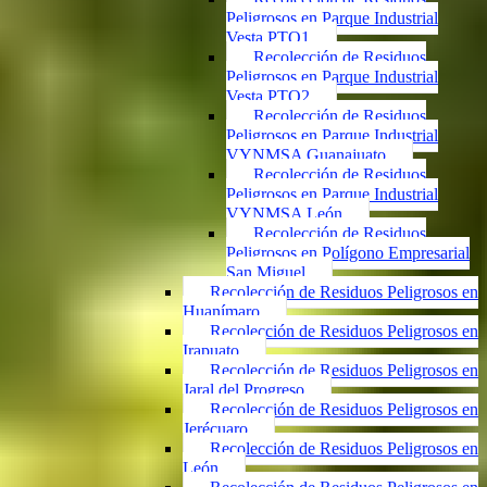
Peligrosos en Parque Industrial
Vesta PTO1
Recolección de Residuos
Peligrosos en Parque Industrial
Vesta PTO2
Recolección de Residuos
Peligrosos en Parque Industrial
VYNMSA Guanajuato
Recolección de Residuos
Peligrosos en Parque Industrial
VYNMSA León
Recolección de Residuos
Peligrosos en Polígono Empresarial
San Miguel
Recolección de Residuos Peligrosos en
Huanímaro
Recolección de Residuos Peligrosos en
Irapuato
Recolección de Residuos Peligrosos en
Jaral del Progreso
Recolección de Residuos Peligrosos en
Jerécuaro
Recolección de Residuos Peligrosos en
León