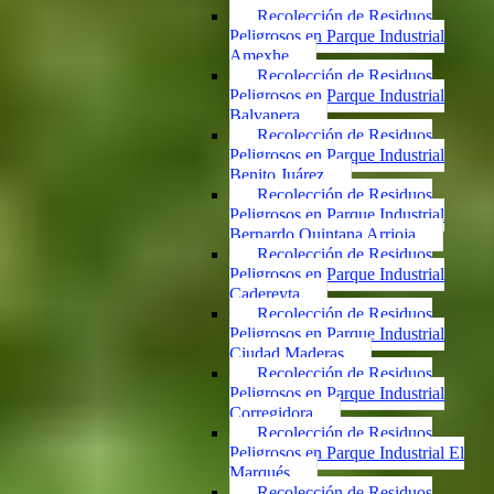
Recolección de Residuos
Peligrosos en Parque Industrial
Amexhe
Recolección de Residuos
Peligrosos en Parque Industrial
Balvanera
Recolección de Residuos
Peligrosos en Parque Industrial
Benito Juárez
Recolección de Residuos
Peligrosos en Parque Industrial
Bernardo Quintana Arrioja
Recolección de Residuos
Peligrosos en Parque Industrial
Cadereyta
Recolección de Residuos
Peligrosos en Parque Industrial
Ciudad Maderas
Recolección de Residuos
Peligrosos en Parque Industrial
Corregidora
Recolección de Residuos
Peligrosos en Parque Industrial El
Marqués
Recolección de Residuos