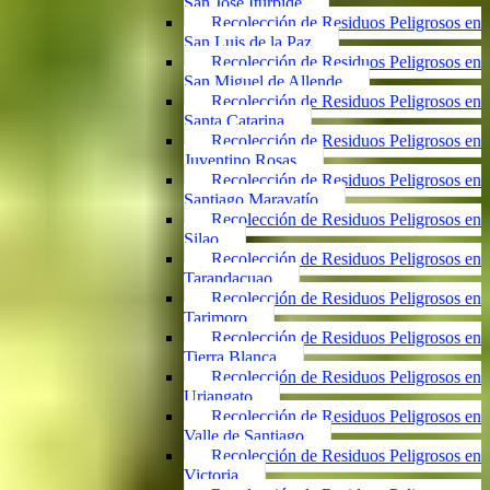
San José Iturbide
Recolección de Residuos Peligrosos en
San Luis de la Paz
Recolección de Residuos Peligrosos en
San Miguel de Allende
Recolección de Residuos Peligrosos en
Santa Catarina
Recolección de Residuos Peligrosos en
Juventino Rosas
Recolección de Residuos Peligrosos en
Santiago Maravatío
Recolección de Residuos Peligrosos en
Silao
Recolección de Residuos Peligrosos en
Tarandacuao
Recolección de Residuos Peligrosos en
Tarimoro
Recolección de Residuos Peligrosos en
Tierra Blanca
Recolección de Residuos Peligrosos en
Uriangato
Recolección de Residuos Peligrosos en
Valle de Santiago
Recolección de Residuos Peligrosos en
Victoria