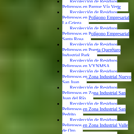
Recolección de Residuos
Peligrosos en Parque Vía Verte
Recolección de Residuos
Peligrosos en Polígono Empresarial
La Griega
Recolección de Residuos
Peligrosos en Polígono Empresarial
Santa Rosa
Recolección de Residuos
Peligrosos en Puerta Querétaro
Industrial Park
Recolección de Residuos
Peligrosos en VYNMSA
Recolección de Residuos
Peligrosos en Zona Industrial Nuevo
San Juan
Recolección de Residuos
Peligrosos en Zona Industrial San
Juan del Río
Recolección de Residuos
Peligrosos en Zona Industrial San
Pedrito
Recolección de Residuos
Peligrosos en Zona Industrial Valle
de Oro