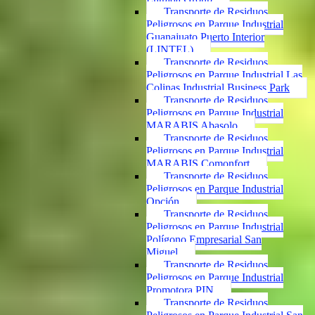
Transporte de Residuos
Peligrosos en Parque Industrial
Guanajuato Puerto Interior
(LINTEL)
Transporte de Residuos
Peligrosos en Parque Industrial Las
Colinas Industrial Business Park
Transporte de Residuos
Peligrosos en Parque Industrial
MARABIS Abasolo
Transporte de Residuos
Peligrosos en Parque Industrial
MARABIS Comonfort
Transporte de Residuos
Peligrosos en Parque Industrial
Opción
Transporte de Residuos
Peligrosos en Parque Industrial
Polígono Empresarial San
Miguel
Transporte de Residuos
Peligrosos en Parque Industrial
Promotora PIN
Transporte de Residuos