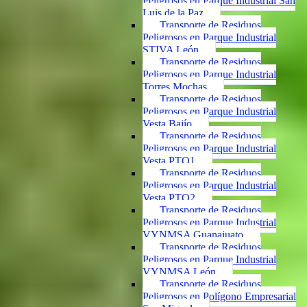
Peligrosos en Parque Industrial San
Luis de la Paz
Transporte de Residuos
Peligrosos en Parque Industrial
STIVA León
Transporte de Residuos
Peligrosos en Parque Industrial
Torres Mochas
Transporte de Residuos
Peligrosos en Parque Industrial
Vesta Bajío
Transporte de Residuos
Peligrosos en Parque Industrial
Vesta PTO1
Transporte de Residuos
Peligrosos en Parque Industrial
Vesta PTO2
Transporte de Residuos
Peligrosos en Parque Industrial
VYNMSA Guanajuato
Transporte de Residuos
Peligrosos en Parque Industrial
VYNMSA León
Transporte de Residuos
Peligrosos en Polígono Empresarial