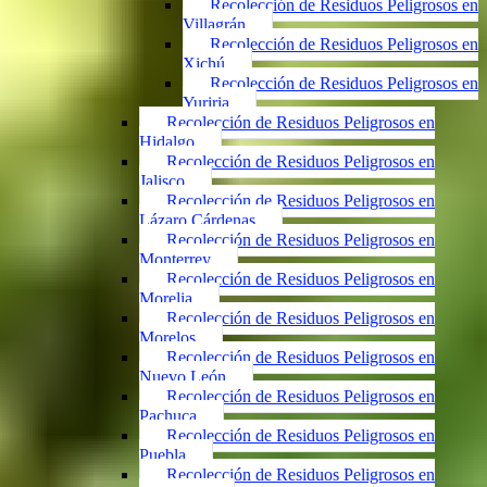
Recolección de Residuos Peligrosos en
Villagrán
Recolección de Residuos Peligrosos en
Xichú
Recolección de Residuos Peligrosos en
Yuriria
Recolección de Residuos Peligrosos en
Hidalgo
Recolección de Residuos Peligrosos en
Jalisco
Recolección de Residuos Peligrosos en
Lázaro Cárdenas
Recolección de Residuos Peligrosos en
Monterrey
Recolección de Residuos Peligrosos en
Morelia
Recolección de Residuos Peligrosos en
Morelos
Recolección de Residuos Peligrosos en
Nuevo León
Recolección de Residuos Peligrosos en
Pachuca
Recolección de Residuos Peligrosos en
Puebla
Recolección de Residuos Peligrosos en