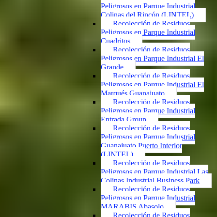
Peligrosos en Parque Industrial
Colinas del Rincón (LINTEL)
Recolección de Residuos
Peligrosos en Parque Industrial
Cuadritos
Recolección de Residuos
Peligrosos en Parque Industrial El
Grande
Recolección de Residuos
Peligrosos en Parque Industrial El
Marqués Guanajuato
Recolección de Residuos
Peligrosos en Parque Industrial
Entrada Group
Recolección de Residuos
Peligrosos en Parque Industrial
Guanajuato Puerto Interior
(LINTEL)
Recolección de Residuos
Peligrosos en Parque Industrial Las
Colinas Industrial Business Park
Recolección de Residuos
Peligrosos en Parque Industrial
MARABIS Abasolo
Recolección de Residuos