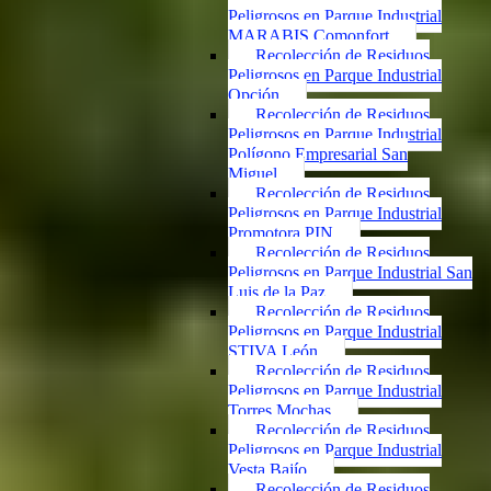
Peligrosos en Parque Industrial
MARABIS Comonfort
Recolección de Residuos
Peligrosos en Parque Industrial
Opción
Recolección de Residuos
Peligrosos en Parque Industrial
Polígono Empresarial San
Miguel
Recolección de Residuos
Peligrosos en Parque Industrial
Promotora PIN
Recolección de Residuos
Peligrosos en Parque Industrial San
Luis de la Paz
Recolección de Residuos
Peligrosos en Parque Industrial
STIVA León
Recolección de Residuos
Peligrosos en Parque Industrial
Torres Mochas
Recolección de Residuos
Peligrosos en Parque Industrial
Vesta Bajío
Recolección de Residuos