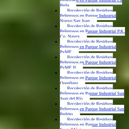
Peligrosos en Parque Industrial La
Perla
Recolección de Residuos
Peligrosos en Parque Industrial
Nuevo San Juan
Recolección de Residuos
Peligrosos en Parque Industrial P.K.
Co. Navex
Recolección de Residuos
Peligrosos en Parque Industrial
PyME
Recolección de Residuos
Peligrosos en Parque Industrial
PyME II
Recolección de Residuos
Peligrosos en Parque Industrial
Querétaro
Recolección de Residuos
Peligrosos en Parque Industrial San
Juan del Río
Recolección de Residuos
Peligrosos en Parque Industrial San
Pedrito
Recolección de Residuos
Peligrosos en Parque Industrial