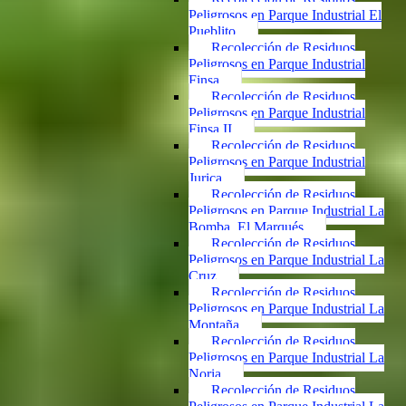
Peligrosos en Parque Industrial El
Pueblito
Recolección de Residuos
Peligrosos en Parque Industrial
Finsa
Recolección de Residuos
Peligrosos en Parque Industrial
Finsa II
Recolección de Residuos
Peligrosos en Parque Industrial
Jurica
Recolección de Residuos
Peligrosos en Parque Industrial La
Bomba, El Marqués
Recolección de Residuos
Peligrosos en Parque Industrial La
Cruz
Recolección de Residuos
Peligrosos en Parque Industrial La
Montaña
Recolección de Residuos
Peligrosos en Parque Industrial La
Noria
Recolección de Residuos