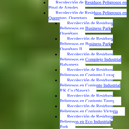
Recolección de Residuos Peligrosos en
Pinal de Amoles
Recolección de Residuos Peligrosos en
Queretaro, Queretaro
Recolección de Residuos
Peligrosos en Business Park
Querétaro
Recolección de Residuos
Peligrosos en Business Park
Querétaro II
Recolección de Residuos
Peligrosos en Complejo Industrial
Balvanera
Recolección de Residuos
Peligrosos en Conjunto Luxar
Recolección de Residuos
Peligrosos en Conjunto Industrial
P.K.Co (Navex)
Recolección de Residuos
Peligrosos en Conjunto Tauro
Recolección de Residuos
Peligrosos en Conjunto Victoria
Recolección de Residuos
Peligrosos en Eco Industrial
Park