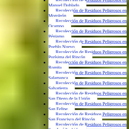
Recolección de Residuos Peligrosos en
Manuel Doblado
Recolección de Residuos Peligrosos en
Moroleón
Recolección de Residuos Peligrosos en
Ocampo
Recolección de Residuos Peligrosos en
Pénjamo
Recolección de Residuos Peligrosos en
Pueblo Nuevo
Recolección de Residuos Peligrosos en
Purísima del Rincón
Recolección de Residuos Peligrosos en
Romita
Recolección de Residuos Peligrosos en
Salamanca
Recolección de Residuos Peligrosos en
Salvatierra
Recolección de Residuos Peligrosos en
San Diego de la Unión
Recolección de Residuos Peligrosos en
San Felipe
Recolección de Residuos Peligrosos en
San Francisco del Rincón
Recolección de Residuos Peligrosos en