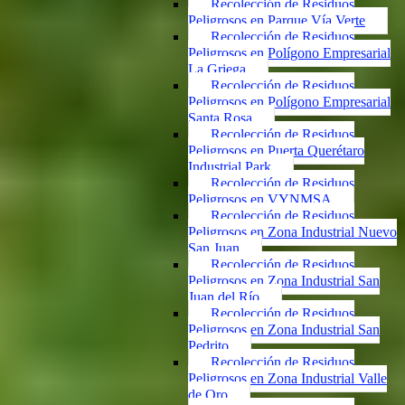
Recolección de Residuos
Peligrosos en Parque Vía Verte
Recolección de Residuos
Peligrosos en Polígono Empresarial
La Griega
Recolección de Residuos
Peligrosos en Polígono Empresarial
Santa Rosa
Recolección de Residuos
Peligrosos en Puerta Querétaro
Industrial Park
Recolección de Residuos
Peligrosos en VYNMSA
Recolección de Residuos
Peligrosos en Zona Industrial Nuevo
San Juan
Recolección de Residuos
Peligrosos en Zona Industrial San
Juan del Río
Recolección de Residuos
Peligrosos en Zona Industrial San
Pedrito
Recolección de Residuos
Peligrosos en Zona Industrial Valle
de Oro