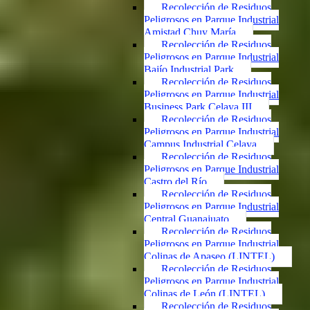
Recolección de Residuos
Peligrosos en Parque Industrial
Amistad Chuy María
Recolección de Residuos
Peligrosos en Parque Industrial
Bajío Industrial Park
Recolección de Residuos
Peligrosos en Parque Industrial
Business Park Celaya III
Recolección de Residuos
Peligrosos en Parque Industrial
Campus Industrial Celaya
Recolección de Residuos
Peligrosos en Parque Industrial
Castro del Río
Recolección de Residuos
Peligrosos en Parque Industrial
Central Guanajuato
Recolección de Residuos
Peligrosos en Parque Industrial
Colinas de Apaseo (LINTEL)
Recolección de Residuos
Peligrosos en Parque Industrial
Colinas de León (LINTEL)
Recolección de Residuos