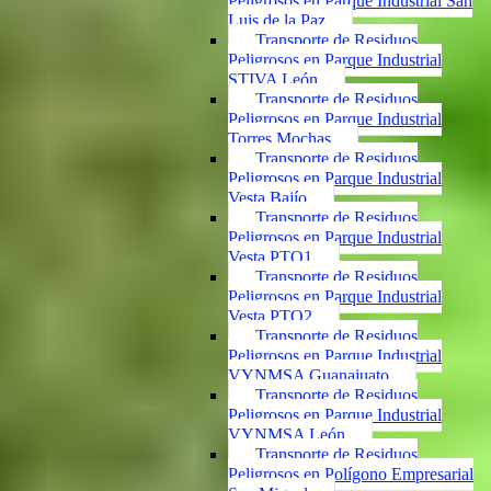
Peligrosos en Parque Industrial San
Luis de la Paz
Transporte de Residuos
Peligrosos en Parque Industrial
STIVA León
Transporte de Residuos
Peligrosos en Parque Industrial
Torres Mochas
Transporte de Residuos
Peligrosos en Parque Industrial
Vesta Bajío
Transporte de Residuos
Peligrosos en Parque Industrial
Vesta PTO1
Transporte de Residuos
Peligrosos en Parque Industrial
Vesta PTO2
Transporte de Residuos
Peligrosos en Parque Industrial
VYNMSA Guanajuato
Transporte de Residuos
Peligrosos en Parque Industrial
VYNMSA León
Transporte de Residuos
Peligrosos en Polígono Empresarial