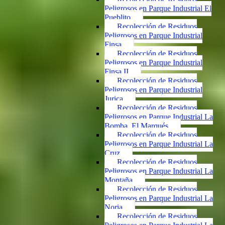
Peligrosos en Parque Industrial El
Pueblito
Recolección de Residuos
Peligrosos en Parque Industrial
Finsa
Recolección de Residuos
Peligrosos en Parque Industrial
Finsa II
Recolección de Residuos
Peligrosos en Parque Industrial
Jurica
Recolección de Residuos
Peligrosos en Parque Industrial La
Bomba, El Marqués
Recolección de Residuos
Peligrosos en Parque Industrial La
Cruz
Recolección de Residuos
Peligrosos en Parque Industrial La
Montaña
Recolección de Residuos
Peligrosos en Parque Industrial La
Noria
Recolección de Residuos