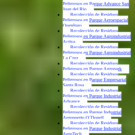
Peligrosos en Parque Advance San
Juan del Rio
Recolección de Residuos
Peligrosos en Parque Aeroespacial
Querétaro
Recolección de Residuos
Peligrosos en Parque Agroindustrial
Activa
Recolección de Residuos
Peligrosos en Parque Agroindustrial
La Cruz
Recolección de Residuos
Peligrosos en Parque Agropark
Recolección de Residuos
Peligrosos en Parque Empresarial
Santa Rosa
Recolección de Residuos
Peligrosos en Parque Industrial
Advance
Recolección de Residuos
Peligrosos en Parque Industrial
Aeropuerto O´Donell
Recolección de Residuos
Peligrosos en Parque Industrial
AeroTech