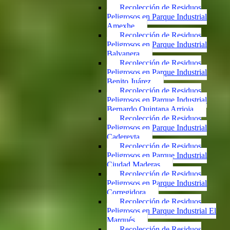
Recolección de Residuos
Peligrosos en Parque Industrial
Amexhe
Recolección de Residuos
Peligrosos en Parque Industrial
Balvanera
Recolección de Residuos
Peligrosos en Parque Industrial
Benito Juárez
Recolección de Residuos
Peligrosos en Parque Industrial
Bernardo Quintana Arrioja
Recolección de Residuos
Peligrosos en Parque Industrial
Cadereyta
Recolección de Residuos
Peligrosos en Parque Industrial
Ciudad Maderas
Recolección de Residuos
Peligrosos en Parque Industrial
Corregidora
Recolección de Residuos
Peligrosos en Parque Industrial El
Marqués
Recolección de Residuos