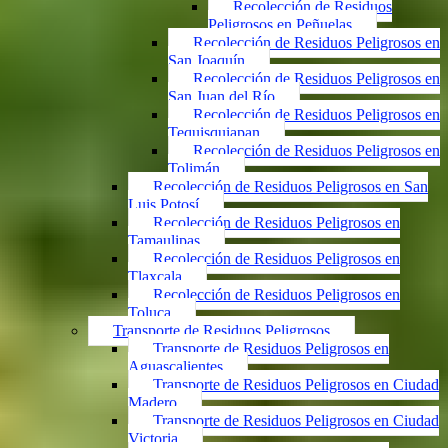
Recolección de Residuos
Peligrosos en Peñuelas
Recolección de Residuos Peligrosos en
San Joaquín
Recolección de Residuos Peligrosos en
San Juan del Río
Recolección de Residuos Peligrosos en
Tequisquiapan
Recolección de Residuos Peligrosos en
Tolimán
Recolección de Residuos Peligrosos en San
Luis Potosí
Recolección de Residuos Peligrosos en
Tamaulipas
Recolección de Residuos Peligrosos en
Tlaxcala
Recolección de Residuos Peligrosos en
Toluca
Transporte de Residuos Peligrosos
Transporte de Residuos Peligrosos en
Aguascalientes
Transporte de Residuos Peligrosos en Ciudad
Madero
Transporte de Residuos Peligrosos en Ciudad
Victoria