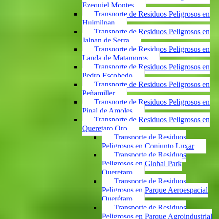
Ezequiel Montes
Transporte de Residuos Peligrosos en
Huimilpan
Transporte de Residuos Peligrosos en
Jalpan de Serra
Transporte de Residuos Peligrosos en
Landa de Matamoros
Transporte de Residuos Peligrosos en
Pedro Escobedo
Transporte de Residuos Peligrosos en
Peñamiller
Transporte de Residuos Peligrosos en
Pinal de Amoles
Transporte de Residuos Peligrosos en
Queretaro Qro
Transporte de Residuos
Peligrosos en Conjunto Luxar
Transporte de Residuos
Peligrosos en Global Park
Queretaro
Transporte de Residuos
Peligrosos en Parque Aeroespacial
Querétaro
Transporte de Residuos
Peligrosos en Parque Agroindustrial