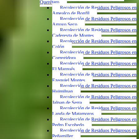
Querétaro
Recolección de Residuos Peligrosos en
Amealco de Bonfil
Recolección de Residuos Peligrosos en
Arroyo Seco
Recolección de Residuos Peligrosos en
Cadereyta de Montes
Recolección de Residuos Peligrosos en
Colón
Recolección de Residuos Peligrosos en
Corregidora
Recolección de Residuos Peligrosos en
El Marqués
Recolección de Residuos Peligrosos en
Ezequiel Montes
Recolección de Residuos Peligrosos en
Huimilpan
Recolección de Residuos Peligrosos en
Jalpan de Serra
Recolección de Residuos Peligrosos en
Landa de Matamoros
Recolección de Residuos Peligrosos en
Pedro Escobedo
Recolección de Residuos Peligrosos en
Peñamiller