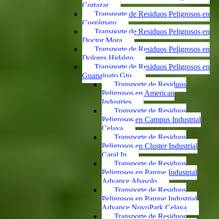
Cortazar
Transporte de Residuos Peligrosos en
Cuerámaro
Transporte de Residuos Peligrosos en
Doctor Mora
Transporte de Residuos Peligrosos en
Dolores Hidalgo
Transporte de Residuos Peligrosos en
Guanajuato Gto.
Transporte de Residuos
Peligrosos en American
Industries
Transporte de Residuos
Peligrosos en Campus Industrial
Celaya
Transporte de Residuos
Peligrosos en Cluster Industrial
Caral In
Transporte de Residuos
Peligrosos en Parque Industrial
Advance Abasolo
Transporte de Residuos
Peligrosos en Parque Industrial
Advance NovoPark Celaya
Transporte de Residuos