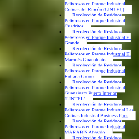
Peligrosos en Parque Industrial
Colinas del Rincón (LINTEL)
Recolección de Residuos
Peligrosos en Parque Industrial
Cuadritos
Recolección de Residuos
Peligrosos en Parque Industrial El
Grande
Recolección de Residuos
Peligrosos en Parque Industrial El
Marqués Guanajuato
Recolección de Residuos
Peligrosos en Parque Industrial
Entrada Group
Recolección de Residuos
Peligrosos en Parque Industrial
Guanajuato Puerto Interior
(LINTEL)
Recolección de Residuos
Peligrosos en Parque Industrial Las
Colinas Industrial Business Park
Recolección de Residuos
Peligrosos en Parque Industrial
MARABIS Abasolo
Recolección de Residuos