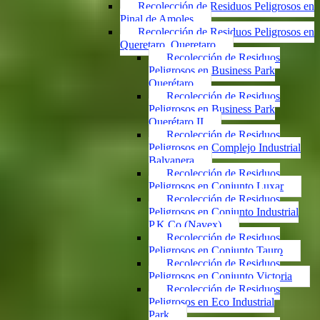
Recolección de Residuos Peligrosos en
Pinal de Amoles
Recolección de Residuos Peligrosos en
Queretaro, Queretaro
Recolección de Residuos
Peligrosos en Business Park
Querétaro
Recolección de Residuos
Peligrosos en Business Park
Querétaro II
Recolección de Residuos
Peligrosos en Complejo Industrial
Balvanera
Recolección de Residuos
Peligrosos en Conjunto Luxar
Recolección de Residuos
Peligrosos en Conjunto Industrial
P.K.Co (Navex)
Recolección de Residuos
Peligrosos en Conjunto Tauro
Recolección de Residuos
Peligrosos en Conjunto Victoria
Recolección de Residuos
Peligrosos en Eco Industrial
Park