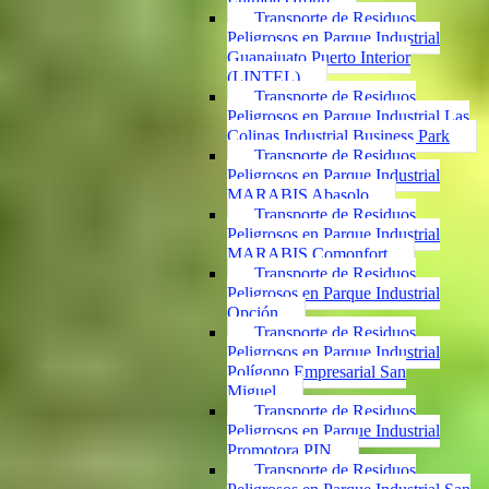
Transporte de Residuos
Peligrosos en Parque Industrial
Guanajuato Puerto Interior
(LINTEL)
Transporte de Residuos
Peligrosos en Parque Industrial Las
Colinas Industrial Business Park
Transporte de Residuos
Peligrosos en Parque Industrial
MARABIS Abasolo
Transporte de Residuos
Peligrosos en Parque Industrial
MARABIS Comonfort
Transporte de Residuos
Peligrosos en Parque Industrial
Opción
Transporte de Residuos
Peligrosos en Parque Industrial
Polígono Empresarial San
Miguel
Transporte de Residuos
Peligrosos en Parque Industrial
Promotora PIN
Transporte de Residuos