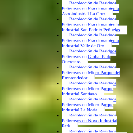
Recolección de Residuos
Peligrosos en Fraccionamiento
Agroindustrial La Cruz
Recolección de Residuos
Peligrosos en Fraccionamiento
Industrial San Pedrito Peñuelas
Recolección de Residuos
Peligrosos en Fraccionamiento
Industrial Valle de Oro
Recolección de Residuos
Peligrosos en Global Park
Queretaro
Recolección de Residuos
Peligrosos en Micro Parque del
Emprendedor
Recolección de Residuos
Peligrosos en Micro Parque
Industrial Santiago
Recolección de Residuos
Peligrosos en Micro Parque
Industrial La Noria
Recolección de Residuos
Peligrosos en Novo Industrial
Park
Recolección de Residuos