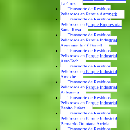
La Cruz
Transporte de Residuos
Peligrosos en Parque Agropark
Transporte de Residuos
Peligrosos en Parque Empresarial
Santa Rosa
Transporte de Residuos
Peligrosos en Parque Industrial
Aereopuerto O´Donell
Transporte de Residuos
Peligrosos en Parque Industrial
AeroTech
Transporte de Residuos
Peligrosos en Parque Industrial
Amexhe
Transporte de Residuos
Peligrosos en Parque Industrial
Balvanera
Transporte de Residuos
Peligrosos en Parque Industrial
Benito Juárez
Transporte de Residuos
Peligrosos en Parque Industrial
Bernardo Quintana Arrioja
Transporte de Residuos