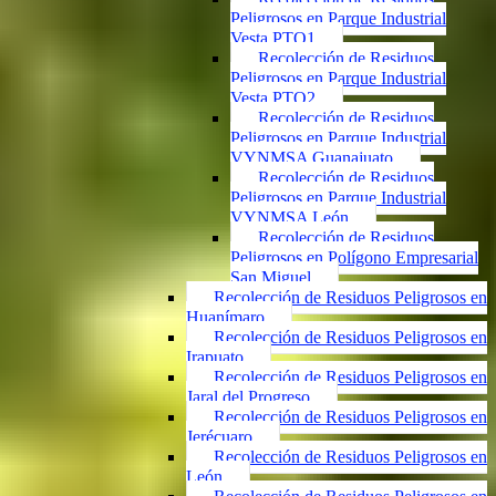
Peligrosos en Parque Industrial
Vesta PTO1
Recolección de Residuos
Peligrosos en Parque Industrial
Vesta PTO2
Recolección de Residuos
Peligrosos en Parque Industrial
VYNMSA Guanajuato
Recolección de Residuos
Peligrosos en Parque Industrial
VYNMSA León
Recolección de Residuos
Peligrosos en Polígono Empresarial
San Miguel
Recolección de Residuos Peligrosos en
Huanímaro
Recolección de Residuos Peligrosos en
Irapuato
Recolección de Residuos Peligrosos en
Jaral del Progreso
Recolección de Residuos Peligrosos en
Jerécuaro
Recolección de Residuos Peligrosos en
León