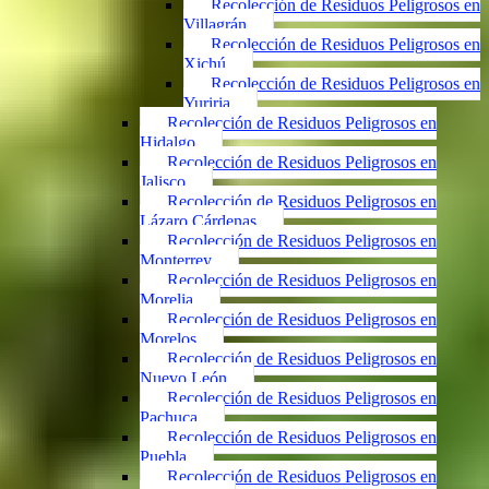
Recolección de Residuos Peligrosos en
Villagrán
Recolección de Residuos Peligrosos en
Xichú
Recolección de Residuos Peligrosos en
Yuriria
Recolección de Residuos Peligrosos en
Hidalgo
Recolección de Residuos Peligrosos en
Jalisco
Recolección de Residuos Peligrosos en
Lázaro Cárdenas
Recolección de Residuos Peligrosos en
Monterrey
Recolección de Residuos Peligrosos en
Morelia
Recolección de Residuos Peligrosos en
Morelos
Recolección de Residuos Peligrosos en
Nuevo León
Recolección de Residuos Peligrosos en
Pachuca
Recolección de Residuos Peligrosos en
Puebla
Recolección de Residuos Peligrosos en