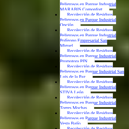
Peligrosos en Parque Industrial
MARABIS Comonfort
Recolección de Residuos
Peligrosos en Parque Industrial
Opción
Recolección de Residuos
Peligrosos en Parque Industrial
Polígono Empresarial San
Miguel
Recolección de Residuos
Peligrosos en Parque Industrial
Promotora PIN
Recolección de Residuos
Peligrosos en Parque Industrial San
Luis de la Paz
Recolección de Residuos
Peligrosos en Parque Industrial
STIVA León
Recolección de Residuos
Peligrosos en Parque Industrial
Torres Mochas
Recolección de Residuos
Peligrosos en Parque Industrial
Vesta Bajío
Recolección de Residuos