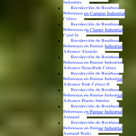
Industries
Recolección de Residuos
Peligrosos en Campus Industrial
Celaya
Recolección de Residuos
Peligrosos en Cluster Industrial
Caral In
Recolección de Residuos
Peligrosos en Parque Industrial
Advance Abasolo
Recolección de Residuos
Peligrosos en Parque Industrial
Advance NovoPark Celaya
Recolección de Residuos
Peligrosos en Parque Industrial
Advance Park Celaya II
Recolección de Residuos
Peligrosos en Parque Industrial
Advance Puerto Interior
Recolección de Residuos
Peligrosos en Parque Industrial
Amistad
Recolección de Residuos
Peligrosos en Parque Industrial
Amistad Bajío