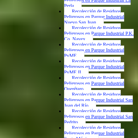
Peligrosos en Parque Industrial La
Perla
Recolección de Residuos
Peligrosos en Parque Industrial
Nuevo San Juan
Recolección de Residuos
Peligrosos en Parque Industrial P.K.
Co. Navex
Recolección de Residuos
Peligrosos en Parque Industrial
PyME
Recolección de Residuos
Peligrosos en Parque Industrial
PyME II
Recolección de Residuos
Peligrosos en Parque Industrial
Querétaro
Recolección de Residuos
Peligrosos en Parque Industrial San
Juan del Río
Recolección de Residuos
Peligrosos en Parque Industrial San
Pedrito
Recolección de Residuos
Peligrosos en Parque Industrial