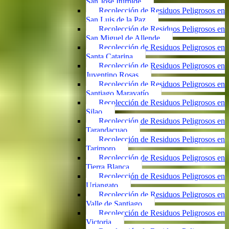
San José Iturbide
Recolección de Residuos Peligrosos en
San Luis de la Paz
Recolección de Residuos Peligrosos en
San Miguel de Allende
Recolección de Residuos Peligrosos en
Santa Catarina
Recolección de Residuos Peligrosos en
Juventino Rosas
Recolección de Residuos Peligrosos en
Santiago Maravatío
Recolección de Residuos Peligrosos en
Silao
Recolección de Residuos Peligrosos en
Tarandacuao
Recolección de Residuos Peligrosos en
Tarimoro
Recolección de Residuos Peligrosos en
Tierra Blanca
Recolección de Residuos Peligrosos en
Uriangato
Recolección de Residuos Peligrosos en
Valle de Santiago
Recolección de Residuos Peligrosos en
Victoria