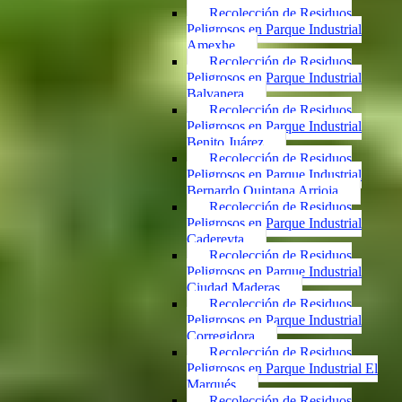
Recolección de Residuos
Peligrosos en Parque Industrial
Amexhe
Recolección de Residuos
Peligrosos en Parque Industrial
Balvanera
Recolección de Residuos
Peligrosos en Parque Industrial
Benito Juárez
Recolección de Residuos
Peligrosos en Parque Industrial
Bernardo Quintana Arrioja
Recolección de Residuos
Peligrosos en Parque Industrial
Cadereyta
Recolección de Residuos
Peligrosos en Parque Industrial
Ciudad Maderas
Recolección de Residuos
Peligrosos en Parque Industrial
Corregidora
Recolección de Residuos
Peligrosos en Parque Industrial El
Marqués
Recolección de Residuos