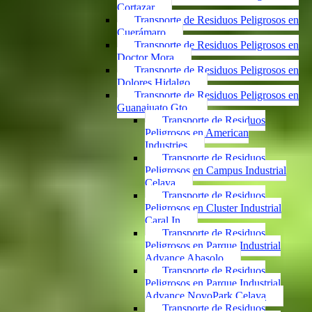
Cortazar
Transporte de Residuos Peligrosos en
Cuerámaro
Transporte de Residuos Peligrosos en
Doctor Mora
Transporte de Residuos Peligrosos en
Dolores Hidalgo
Transporte de Residuos Peligrosos en
Guanajuato Gto.
Transporte de Residuos
Peligrosos en American
Industries
Transporte de Residuos
Peligrosos en Campus Industrial
Celaya
Transporte de Residuos
Peligrosos en Cluster Industrial
Caral In
Transporte de Residuos
Peligrosos en Parque Industrial
Advance Abasolo
Transporte de Residuos
Peligrosos en Parque Industrial
Advance NovoPark Celaya
Transporte de Residuos