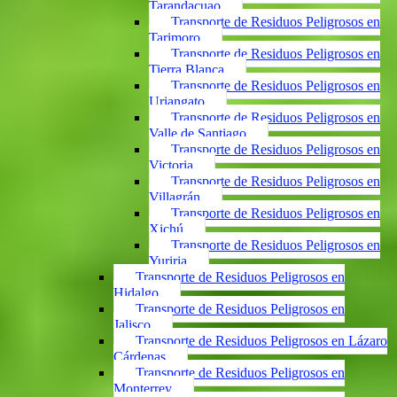
Tarandacuao
Transporte de Residuos Peligrosos en
Tarimoro
Transporte de Residuos Peligrosos en
Tierra Blanca
Transporte de Residuos Peligrosos en
Uriangato
Transporte de Residuos Peligrosos en
Valle de Santiago
Transporte de Residuos Peligrosos en
Victoria
Transporte de Residuos Peligrosos en
Villagrán
Transporte de Residuos Peligrosos en
Xichú
Transporte de Residuos Peligrosos en
Yuriria
Transporte de Residuos Peligrosos en
Hidalgo
Transporte de Residuos Peligrosos en
Jalisco
Transporte de Residuos Peligrosos en Lázaro
Cárdenas
Transporte de Residuos Peligrosos en
Monterrey