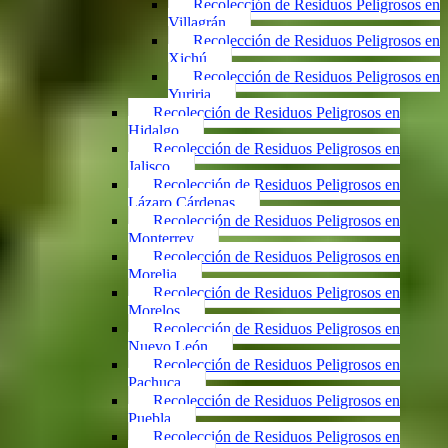
Recolección de Residuos Peligrosos en
Villagrán
Recolección de Residuos Peligrosos en
Xichú
Recolección de Residuos Peligrosos en
Yuriria
Recolección de Residuos Peligrosos en
Hidalgo
Recolección de Residuos Peligrosos en
Jalisco
Recolección de Residuos Peligrosos en
Lázaro Cárdenas
Recolección de Residuos Peligrosos en
Monterrey
Recolección de Residuos Peligrosos en
Morelia
Recolección de Residuos Peligrosos en
Morelos
Recolección de Residuos Peligrosos en
Nuevo León
Recolección de Residuos Peligrosos en
Pachuca
Recolección de Residuos Peligrosos en
Puebla
Recolección de Residuos Peligrosos en