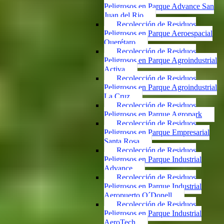
Peligrosos en Parque Advance San
Juan del Rio
Recolección de Residuos
Peligrosos en Parque Aeroespacial
Querétaro
Recolección de Residuos
Peligrosos en Parque Agroindustrial
Activa
Recolección de Residuos
Peligrosos en Parque Agroindustrial
La Cruz
Recolección de Residuos
Peligrosos en Parque Agropark
Recolección de Residuos
Peligrosos en Parque Empresarial
Santa Rosa
Recolección de Residuos
Peligrosos en Parque Industrial
Advance
Recolección de Residuos
Peligrosos en Parque Industrial
Aeropuerto O´Donell
Recolección de Residuos
Peligrosos en Parque Industrial
AeroTech