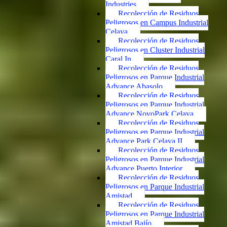
Industries
Recolección de Residuos
Peligrosos en Campus Industrial
Celaya
Recolección de Residuos
Peligrosos en Cluster Industrial
Caral In
Recolección de Residuos
Peligrosos en Parque Industrial
Advance Abasolo
Recolección de Residuos
Peligrosos en Parque Industrial
Advance NovoPark Celaya
Recolección de Residuos
Peligrosos en Parque Industrial
Advance Park Celaya II
Recolección de Residuos
Peligrosos en Parque Industrial
Advance Puerto Interior
Recolección de Residuos
Peligrosos en Parque Industrial
Amistad
Recolección de Residuos
Peligrosos en Parque Industrial
Amistad Bajío