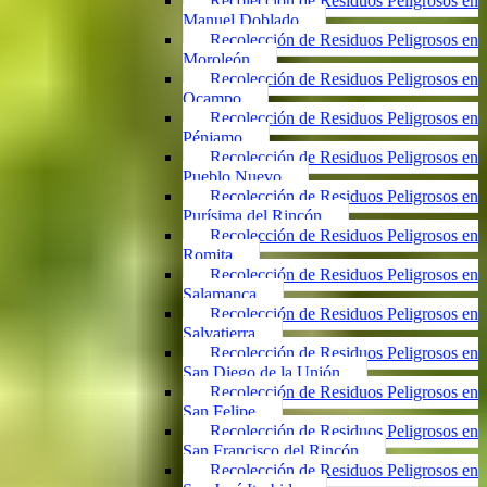
Recolección de Residuos Peligrosos en
Manuel Doblado
Recolección de Residuos Peligrosos en
Moroleón
Recolección de Residuos Peligrosos en
Ocampo
Recolección de Residuos Peligrosos en
Pénjamo
Recolección de Residuos Peligrosos en
Pueblo Nuevo
Recolección de Residuos Peligrosos en
Purísima del Rincón
Recolección de Residuos Peligrosos en
Romita
Recolección de Residuos Peligrosos en
Salamanca
Recolección de Residuos Peligrosos en
Salvatierra
Recolección de Residuos Peligrosos en
San Diego de la Unión
Recolección de Residuos Peligrosos en
San Felipe
Recolección de Residuos Peligrosos en
San Francisco del Rincón
Recolección de Residuos Peligrosos en