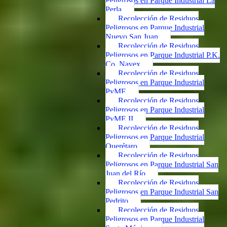
Peligrosos en Parque Industrial La
Perla
Recolección de Residuos
Peligrosos en Parque Industrial
Nuevo San Juan
Recolección de Residuos
Peligrosos en Parque Industrial P.K.
Co. Navex
Recolección de Residuos
Peligrosos en Parque Industrial
PyME
Recolección de Residuos
Peligrosos en Parque Industrial
PyME II
Recolección de Residuos
Peligrosos en Parque Industrial
Querétaro
Recolección de Residuos
Peligrosos en Parque Industrial San
Juan del Río
Recolección de Residuos
Peligrosos en Parque Industrial San
Pedrito
Recolección de Residuos
Peligrosos en Parque Industrial