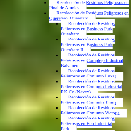
Recolección de Residuos Peligrosos en
Pinal de Amoles
Recolección de Residuos Peligrosos en
Queretaro, Queretaro
Recolección de Residuos
Peligrosos en Business Park
Querétaro
Recolección de Residuos
Peligrosos en Business Park
Querétaro II
Recolección de Residuos
Peligrosos en Complejo Industrial
Balvanera
Recolección de Residuos
Peligrosos en Conjunto Luxar
Recolección de Residuos
Peligrosos en Conjunto Industrial
P.K.Co (Navex)
Recolección de Residuos
Peligrosos en Conjunto Tauro
Recolección de Residuos
Peligrosos en Conjunto Victoria
Recolección de Residuos
Peligrosos en Eco Industrial
Park