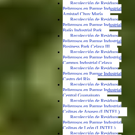
Recolección de Residuos
Peligrosos en Parque Industrial
Amistad Chuy María
Recolección de Residuos
Peligrosos en Parque Industrial
Bajío Industrial Park
Recolección de Residuos
Peligrosos en Parque Industrial
Business Park Celaya III
Recolección de Residuos
Peligrosos en Parque Industrial
Campus Industrial Celaya
Recolección de Residuos
Peligrosos en Parque Industrial
Castro del Río
Recolección de Residuos
Peligrosos en Parque Industrial
Central Guanajuato
Recolección de Residuos
Peligrosos en Parque Industrial
Colinas de Apaseo (LINTEL)
Recolección de Residuos
Peligrosos en Parque Industrial
Colinas de León (LINTEL)
Recolección de Residuos