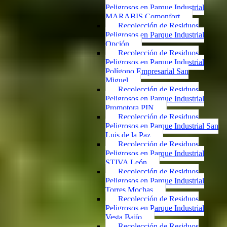
Peligrosos en Parque Industrial
MARABIS Comonfort
Recolección de Residuos
Peligrosos en Parque Industrial
Opción
Recolección de Residuos
Peligrosos en Parque Industrial
Polígono Empresarial San
Miguel
Recolección de Residuos
Peligrosos en Parque Industrial
Promotora PIN
Recolección de Residuos
Peligrosos en Parque Industrial San
Luis de la Paz
Recolección de Residuos
Peligrosos en Parque Industrial
STIVA León
Recolección de Residuos
Peligrosos en Parque Industrial
Torres Mochas
Recolección de Residuos
Peligrosos en Parque Industrial
Vesta Bajío
Recolección de Residuos