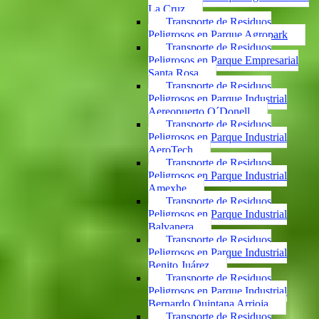
La Cruz
Transporte de Residuos
Peligrosos en Parque Agropark
Transporte de Residuos
Peligrosos en Parque Empresarial
Santa Rosa
Transporte de Residuos
Peligrosos en Parque Industrial
Aereopuerto O´Donell
Transporte de Residuos
Peligrosos en Parque Industrial
AeroTech
Transporte de Residuos
Peligrosos en Parque Industrial
Amexhe
Transporte de Residuos
Peligrosos en Parque Industrial
Balvanera
Transporte de Residuos
Peligrosos en Parque Industrial
Benito Juárez
Transporte de Residuos
Peligrosos en Parque Industrial
Bernardo Quintana Arrioja
Transporte de Residuos