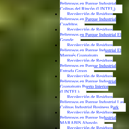
Peligrosos en Parque Industrial
Colinas del Rincón (LINTEL)
Recolección de Residuos
Peligrosos en Parque Industrial
Cuadritos
Recolección de Residuos
Peligrosos en Parque Industrial El
Grande
Recolección de Residuos
Peligrosos en Parque Industrial El
Marqués Guanajuato
Recolección de Residuos
Peligrosos en Parque Industrial
Entrada Group
Recolección de Residuos
Peligrosos en Parque Industrial
Guanajuato Puerto Interior
(LINTEL)
Recolección de Residuos
Peligrosos en Parque Industrial Las
Colinas Industrial Business Park
Recolección de Residuos
Peligrosos en Parque Industrial
MARABIS Abasolo
Recolección de Residuos