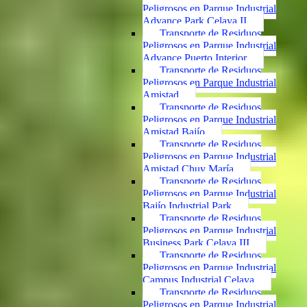
Peligrosos en Parque Industrial
Advance Park Celaya II
Transporte de Residuos
Peligrosos en Parque Industrial
Advance Puerto Interior
Transporte de Residuos
Peligrosos en Parque Industrial
Amistad
Transporte de Residuos
Peligrosos en Parque Industrial
Amistad Bajío
Transporte de Residuos
Peligrosos en Parque Industrial
Amistad Chuy María
Transporte de Residuos
Peligrosos en Parque Industrial
Bajío Industrial Park
Transporte de Residuos
Peligrosos en Parque Industrial
Business Park Celaya III
Transporte de Residuos
Peligrosos en Parque Industrial
Campus Industrial Celaya
Transporte de Residuos
Peligrosos en Parque Industrial