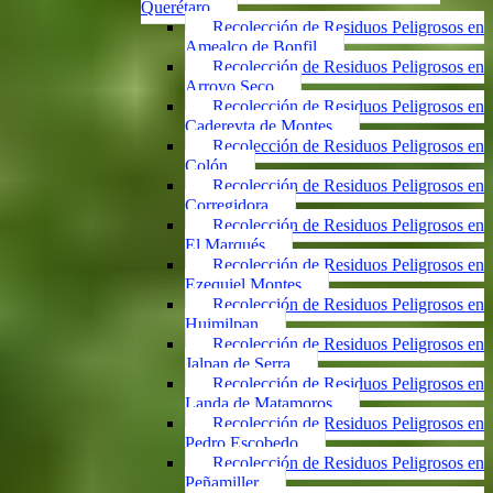
Querétaro
Recolección de Residuos Peligrosos en
Amealco de Bonfil
Recolección de Residuos Peligrosos en
Arroyo Seco
Recolección de Residuos Peligrosos en
Cadereyta de Montes
Recolección de Residuos Peligrosos en
Colón
Recolección de Residuos Peligrosos en
Corregidora
Recolección de Residuos Peligrosos en
El Marqués
Recolección de Residuos Peligrosos en
Ezequiel Montes
Recolección de Residuos Peligrosos en
Huimilpan
Recolección de Residuos Peligrosos en
Jalpan de Serra
Recolección de Residuos Peligrosos en
Landa de Matamoros
Recolección de Residuos Peligrosos en
Pedro Escobedo
Recolección de Residuos Peligrosos en
Peñamiller