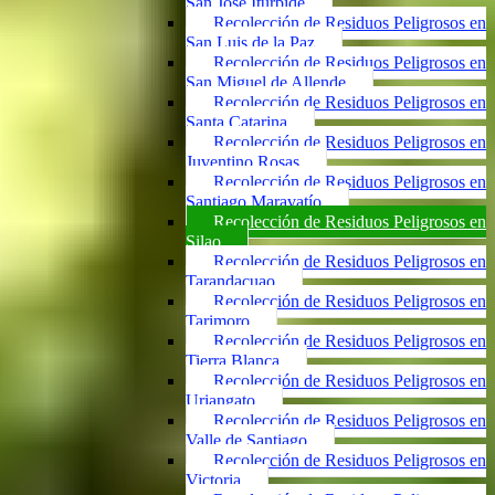
San José Iturbide
Recolección de Residuos Peligrosos en
San Luis de la Paz
Recolección de Residuos Peligrosos en
San Miguel de Allende
Recolección de Residuos Peligrosos en
Santa Catarina
Recolección de Residuos Peligrosos en
Juventino Rosas
Recolección de Residuos Peligrosos en
Santiago Maravatío
Recolección de Residuos Peligrosos en
Silao
Recolección de Residuos Peligrosos en
Tarandacuao
Recolección de Residuos Peligrosos en
Tarimoro
Recolección de Residuos Peligrosos en
Tierra Blanca
Recolección de Residuos Peligrosos en
Uriangato
Recolección de Residuos Peligrosos en
Valle de Santiago
Recolección de Residuos Peligrosos en
Victoria