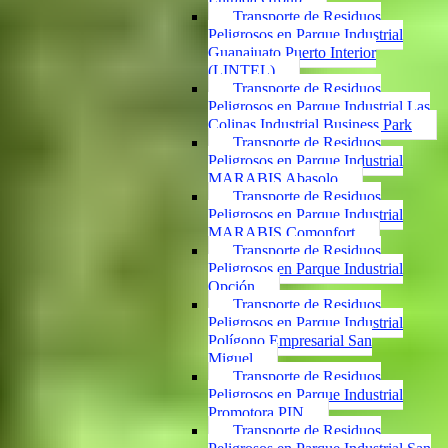
Transporte de Residuos
Peligrosos en Parque Industrial
Guanajuato Puerto Interior
(LINTEL)
Transporte de Residuos
Peligrosos en Parque Industrial Las
Colinas Industrial Business Park
Transporte de Residuos
Peligrosos en Parque Industrial
MARABIS Abasolo
Transporte de Residuos
Peligrosos en Parque Industrial
MARABIS Comonfort
Transporte de Residuos
Peligrosos en Parque Industrial
Opción
Transporte de Residuos
Peligrosos en Parque Industrial
Polígono Empresarial San
Miguel
Transporte de Residuos
Peligrosos en Parque Industrial
Promotora PIN
Transporte de Residuos