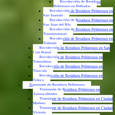
Recolección de Residuos
Peligrosos en Peñuelas
Recolección de Residuos Peligrosos en
San Joaquín
Recolección de Residuos Peligrosos en
San Juan del Río
Recolección de Residuos Peligrosos en
Tequisquiapan
Recolección de Residuos Peligrosos en
Tolimán
Recolección de Residuos Peligrosos en San
Luis Potosí
Recolección de Residuos Peligrosos en
Tamaulipas
Recolección de Residuos Peligrosos en
Tlaxcala
Recolección de Residuos Peligrosos en
Toluca
Transporte de Residuos Peligrosos
Transporte de Residuos Peligrosos en
Aguascalientes
Transporte de Residuos Peligrosos en Ciudad
Madero
Transporte de Residuos Peligrosos en Ciudad
Victoria