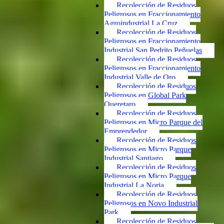
Recolección de Residuos
Peligrosos en Fraccionamiento
Agroindustrial La Cruz
Recolección de Residuos
Peligrosos en Fraccionamiento
Industrial San Pedrito Peñuelas
Recolección de Residuos
Peligrosos en Fraccionamiento
Industrial Valle de Oro
Recolección de Residuos
Peligrosos en Global Park
Queretaro
Recolección de Residuos
Peligrosos en Micro Parque del
Emprendedor
Recolección de Residuos
Peligrosos en Micro Parque
Industrial Santiago
Recolección de Residuos
Peligrosos en Micro Parque
Industrial La Noria
Recolección de Residuos
Peligrosos en Novo Industrial
Park
Recolección de Residuos