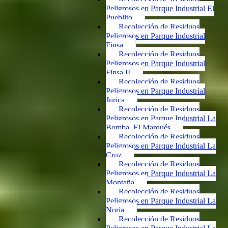
Peligrosos en Parque Industrial El
Pueblito
Recolección de Residuos
Peligrosos en Parque Industrial
Finsa
Recolección de Residuos
Peligrosos en Parque Industrial
Finsa II
Recolección de Residuos
Peligrosos en Parque Industrial
Jurica
Recolección de Residuos
Peligrosos en Parque Industrial La
Bomba, El Marqués
Recolección de Residuos
Peligrosos en Parque Industrial La
Cruz
Recolección de Residuos
Peligrosos en Parque Industrial La
Montaña
Recolección de Residuos
Peligrosos en Parque Industrial La
Noria
Recolección de Residuos