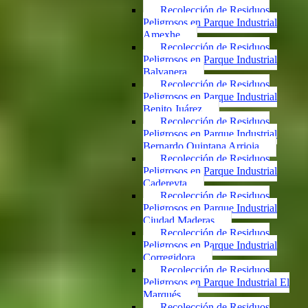
Recolección de Residuos
Peligrosos en Parque Industrial
Amexhe
Recolección de Residuos
Peligrosos en Parque Industrial
Balvanera
Recolección de Residuos
Peligrosos en Parque Industrial
Benito Juárez
Recolección de Residuos
Peligrosos en Parque Industrial
Bernardo Quintana Arrioja
Recolección de Residuos
Peligrosos en Parque Industrial
Cadereyta
Recolección de Residuos
Peligrosos en Parque Industrial
Ciudad Maderas
Recolección de Residuos
Peligrosos en Parque Industrial
Corregidora
Recolección de Residuos
Peligrosos en Parque Industrial El
Marqués
Recolección de Residuos