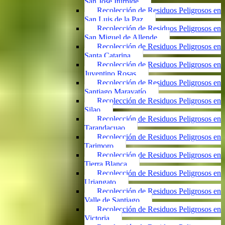
San José Iturbide
Recolección de Residuos Peligrosos en
San Luis de la Paz
Recolección de Residuos Peligrosos en
San Miguel de Allende
Recolección de Residuos Peligrosos en
Santa Catarina
Recolección de Residuos Peligrosos en
Juventino Rosas
Recolección de Residuos Peligrosos en
Santiago Maravatío
Recolección de Residuos Peligrosos en
Silao
Recolección de Residuos Peligrosos en
Tarandacuao
Recolección de Residuos Peligrosos en
Tarimoro
Recolección de Residuos Peligrosos en
Tierra Blanca
Recolección de Residuos Peligrosos en
Uriangato
Recolección de Residuos Peligrosos en
Valle de Santiago
Recolección de Residuos Peligrosos en
Victoria