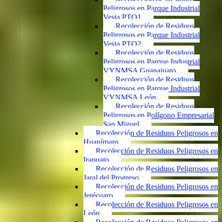
Peligrosos en Parque Industrial
Vesta PTO1
Recolección de Residuos
Peligrosos en Parque Industrial
Vesta PTO2
Recolección de Residuos
Peligrosos en Parque Industrial
VYNMSA Guanajuato
Recolección de Residuos
Peligrosos en Parque Industrial
VYNMSA León
Recolección de Residuos
Peligrosos en Polígono Empresarial
San Miguel
Recolección de Residuos Peligrosos en
Huanímaro
Recolección de Residuos Peligrosos en
Irapuato
Recolección de Residuos Peligrosos en
Jaral del Progreso
Recolección de Residuos Peligrosos en
Jerécuaro
Recolección de Residuos Peligrosos en
León