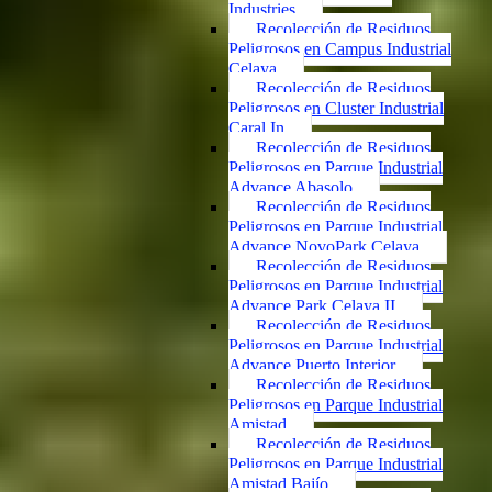
Industries
Recolección de Residuos
Peligrosos en Campus Industrial
Celaya
Recolección de Residuos
Peligrosos en Cluster Industrial
Caral In
Recolección de Residuos
Peligrosos en Parque Industrial
Advance Abasolo
Recolección de Residuos
Peligrosos en Parque Industrial
Advance NovoPark Celaya
Recolección de Residuos
Peligrosos en Parque Industrial
Advance Park Celaya II
Recolección de Residuos
Peligrosos en Parque Industrial
Advance Puerto Interior
Recolección de Residuos
Peligrosos en Parque Industrial
Amistad
Recolección de Residuos
Peligrosos en Parque Industrial
Amistad Bajío