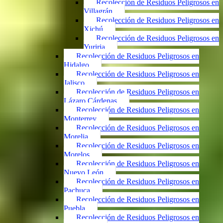
Recolección de Residuos Peligrosos en
Villagrán
Recolección de Residuos Peligrosos en
Xichú
Recolección de Residuos Peligrosos en
Yuriria
Recolección de Residuos Peligrosos en
Hidalgo
Recolección de Residuos Peligrosos en
Jalisco
Recolección de Residuos Peligrosos en
Lázaro Cárdenas
Recolección de Residuos Peligrosos en
Monterrey
Recolección de Residuos Peligrosos en
Morelia
Recolección de Residuos Peligrosos en
Morelos
Recolección de Residuos Peligrosos en
Nuevo León
Recolección de Residuos Peligrosos en
Pachuca
Recolección de Residuos Peligrosos en
Puebla
Recolección de Residuos Peligrosos en