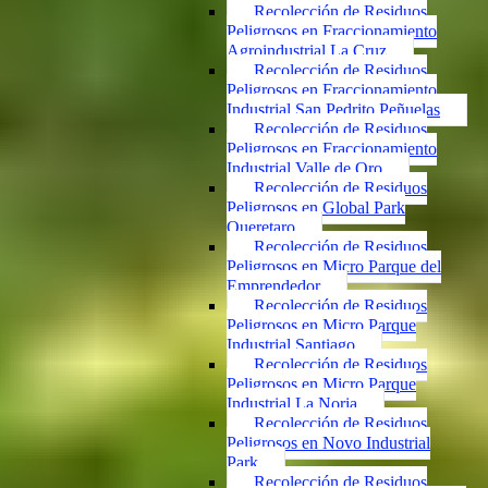
Recolección de Residuos
Peligrosos en Fraccionamiento
Agroindustrial La Cruz
Recolección de Residuos
Peligrosos en Fraccionamiento
Industrial San Pedrito Peñuelas
Recolección de Residuos
Peligrosos en Fraccionamiento
Industrial Valle de Oro
Recolección de Residuos
Peligrosos en Global Park
Queretaro
Recolección de Residuos
Peligrosos en Micro Parque del
Emprendedor
Recolección de Residuos
Peligrosos en Micro Parque
Industrial Santiago
Recolección de Residuos
Peligrosos en Micro Parque
Industrial La Noria
Recolección de Residuos
Peligrosos en Novo Industrial
Park
Recolección de Residuos