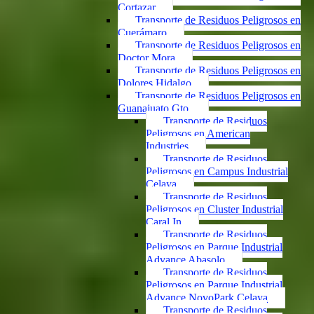
Cortazar
Transporte de Residuos Peligrosos en
Cuerámaro
Transporte de Residuos Peligrosos en
Doctor Mora
Transporte de Residuos Peligrosos en
Dolores Hidalgo
Transporte de Residuos Peligrosos en
Guanajuato Gto.
Transporte de Residuos
Peligrosos en American
Industries
Transporte de Residuos
Peligrosos en Campus Industrial
Celaya
Transporte de Residuos
Peligrosos en Cluster Industrial
Caral In
Transporte de Residuos
Peligrosos en Parque Industrial
Advance Abasolo
Transporte de Residuos
Peligrosos en Parque Industrial
Advance NovoPark Celaya
Transporte de Residuos