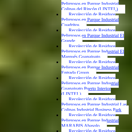
Peligrosos en Parque Industrial
Colinas del Rincón (LINTEL)
Recolección de Residuos
Peligrosos en Parque Industrial
Cuadritos
Recolección de Residuos
Peligrosos en Parque Industrial El
Grande
Recolección de Residuos
Peligrosos en Parque Industrial El
Marqués Guanajuato
Recolección de Residuos
Peligrosos en Parque Industrial
Entrada Group
Recolección de Residuos
Peligrosos en Parque Industrial
Guanajuato Puerto Interior
(LINTEL)
Recolección de Residuos
Peligrosos en Parque Industrial Las
Colinas Industrial Business Park
Recolección de Residuos
Peligrosos en Parque Industrial
MARABIS Abasolo
Recolección de Residuos