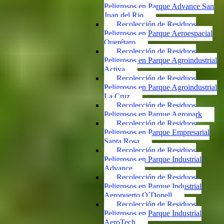
Peligrosos en Parque Advance San
Juan del Rio
Recolección de Residuos
Peligrosos en Parque Aeroespacial
Querétaro
Recolección de Residuos
Peligrosos en Parque Agroindustrial
Activa
Recolección de Residuos
Peligrosos en Parque Agroindustrial
La Cruz
Recolección de Residuos
Peligrosos en Parque Agropark
Recolección de Residuos
Peligrosos en Parque Empresarial
Santa Rosa
Recolección de Residuos
Peligrosos en Parque Industrial
Advance
Recolección de Residuos
Peligrosos en Parque Industrial
Aeropuerto O´Donell
Recolección de Residuos
Peligrosos en Parque Industrial
AeroTech