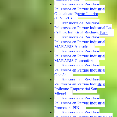
Transporte de Residuos
Peligrosos en Parque Industrial
Guanajuato Puerto Interior
(LINTEL)
Transporte de Residuos
Peligrosos en Parque Industrial Las
Colinas Industrial Business Park
Transporte de Residuos
Peligrosos en Parque Industrial
MARABIS Abasolo
Transporte de Residuos
Peligrosos en Parque Industrial
MARABIS Comonfort
Transporte de Residuos
Peligrosos en Parque Industrial
Opción
Transporte de Residuos
Peligrosos en Parque Industrial
Polígono Empresarial San
Miguel
Transporte de Residuos
Peligrosos en Parque Industrial
Promotora PIN
Transporte de Residuos