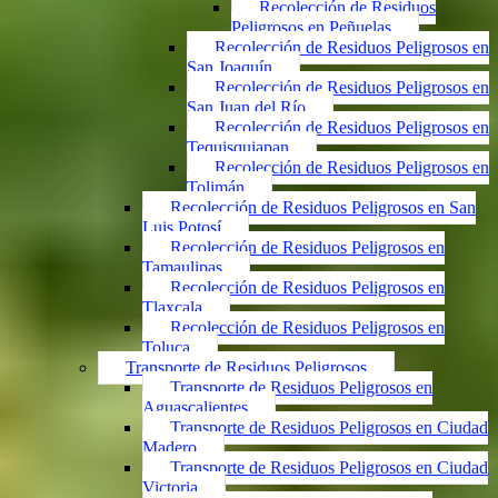
Recolección de Residuos
Peligrosos en Peñuelas
Recolección de Residuos Peligrosos en
San Joaquín
Recolección de Residuos Peligrosos en
San Juan del Río
Recolección de Residuos Peligrosos en
Tequisquiapan
Recolección de Residuos Peligrosos en
Tolimán
Recolección de Residuos Peligrosos en San
Luis Potosí
Recolección de Residuos Peligrosos en
Tamaulipas
Recolección de Residuos Peligrosos en
Tlaxcala
Recolección de Residuos Peligrosos en
Toluca
Transporte de Residuos Peligrosos
Transporte de Residuos Peligrosos en
Aguascalientes
Transporte de Residuos Peligrosos en Ciudad
Madero
Transporte de Residuos Peligrosos en Ciudad
Victoria