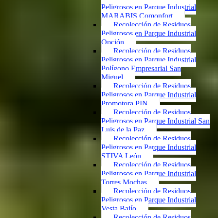
Peligrosos en Parque Industrial
MARABIS Comonfort
Recolección de Residuos
Peligrosos en Parque Industrial
Opción
Recolección de Residuos
Peligrosos en Parque Industrial
Polígono Empresarial San
Miguel
Recolección de Residuos
Peligrosos en Parque Industrial
Promotora PIN
Recolección de Residuos
Peligrosos en Parque Industrial San
Luis de la Paz
Recolección de Residuos
Peligrosos en Parque Industrial
STIVA León
Recolección de Residuos
Peligrosos en Parque Industrial
Torres Mochas
Recolección de Residuos
Peligrosos en Parque Industrial
Vesta Bajío
Recolección de Residuos