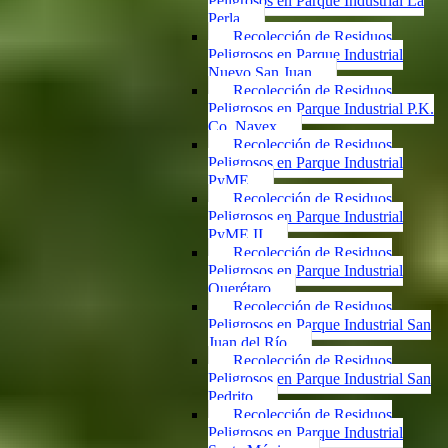
Peligrosos en Parque Industrial La
Perla
Recolección de Residuos
Peligrosos en Parque Industrial
Nuevo San Juan
Recolección de Residuos
Peligrosos en Parque Industrial P.K.
Co. Navex
Recolección de Residuos
Peligrosos en Parque Industrial
PyME
Recolección de Residuos
Peligrosos en Parque Industrial
PyME II
Recolección de Residuos
Peligrosos en Parque Industrial
Querétaro
Recolección de Residuos
Peligrosos en Parque Industrial San
Juan del Río
Recolección de Residuos
Peligrosos en Parque Industrial San
Pedrito
Recolección de Residuos
Peligrosos en Parque Industrial