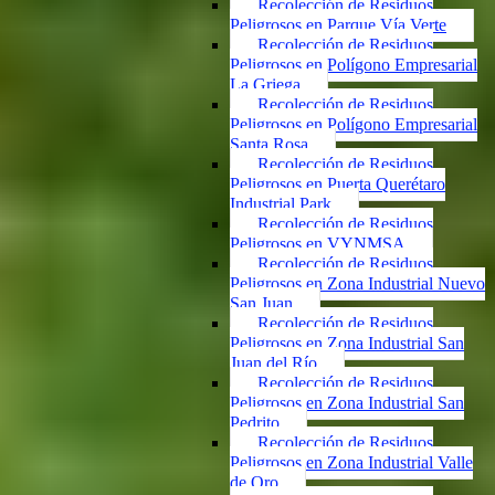
Recolección de Residuos
Peligrosos en Parque Vía Verte
Recolección de Residuos
Peligrosos en Polígono Empresarial
La Griega
Recolección de Residuos
Peligrosos en Polígono Empresarial
Santa Rosa
Recolección de Residuos
Peligrosos en Puerta Querétaro
Industrial Park
Recolección de Residuos
Peligrosos en VYNMSA
Recolección de Residuos
Peligrosos en Zona Industrial Nuevo
San Juan
Recolección de Residuos
Peligrosos en Zona Industrial San
Juan del Río
Recolección de Residuos
Peligrosos en Zona Industrial San
Pedrito
Recolección de Residuos
Peligrosos en Zona Industrial Valle
de Oro