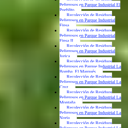
Peligrosos en Parque Industrial El
Pueblito
Recolección de Residuos
Peligrosos en Parque Industrial
Finsa
Recolección de Residuos
Peligrosos en Parque Industrial
Finsa II
Recolección de Residuos
Peligrosos en Parque Industrial
Jurica
Recolección de Residuos
Peligrosos en Parque Industrial La
Bomba, El Marqués
Recolección de Residuos
Peligrosos en Parque Industrial La
Cruz
Recolección de Residuos
Peligrosos en Parque Industrial La
Montaña
Recolección de Residuos
Peligrosos en Parque Industrial La
Noria
Recolección de Residuos