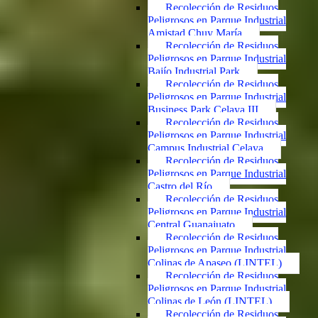
Recolección de Residuos
Peligrosos en Parque Industrial
Amistad Chuy María
Recolección de Residuos
Peligrosos en Parque Industrial
Bajío Industrial Park
Recolección de Residuos
Peligrosos en Parque Industrial
Business Park Celaya III
Recolección de Residuos
Peligrosos en Parque Industrial
Campus Industrial Celaya
Recolección de Residuos
Peligrosos en Parque Industrial
Castro del Río
Recolección de Residuos
Peligrosos en Parque Industrial
Central Guanajuato
Recolección de Residuos
Peligrosos en Parque Industrial
Colinas de Apaseo (LINTEL)
Recolección de Residuos
Peligrosos en Parque Industrial
Colinas de León (LINTEL)
Recolección de Residuos