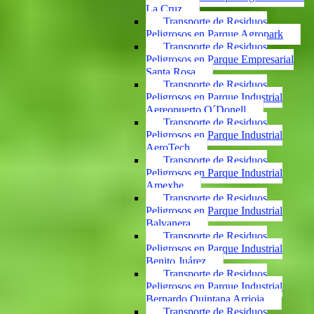
La Cruz
Transporte de Residuos
Peligrosos en Parque Agropark
Transporte de Residuos
Peligrosos en Parque Empresarial
Santa Rosa
Transporte de Residuos
Peligrosos en Parque Industrial
Aereopuerto O´Donell
Transporte de Residuos
Peligrosos en Parque Industrial
AeroTech
Transporte de Residuos
Peligrosos en Parque Industrial
Amexhe
Transporte de Residuos
Peligrosos en Parque Industrial
Balvanera
Transporte de Residuos
Peligrosos en Parque Industrial
Benito Juárez
Transporte de Residuos
Peligrosos en Parque Industrial
Bernardo Quintana Arrioja
Transporte de Residuos