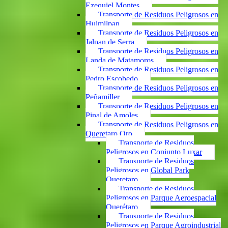
Ezequiel Montes
Transporte de Residuos Peligrosos en
Huimilpan
Transporte de Residuos Peligrosos en
Jalpan de Serra
Transporte de Residuos Peligrosos en
Landa de Matamoros
Transporte de Residuos Peligrosos en
Pedro Escobedo
Transporte de Residuos Peligrosos en
Peñamiller
Transporte de Residuos Peligrosos en
Pinal de Amoles
Transporte de Residuos Peligrosos en
Queretaro Qro
Transporte de Residuos
Peligrosos en Conjunto Luxar
Transporte de Residuos
Peligrosos en Global Park
Queretaro
Transporte de Residuos
Peligrosos en Parque Aeroespacial
Querétaro
Transporte de Residuos
Peligrosos en Parque Agroindustrial