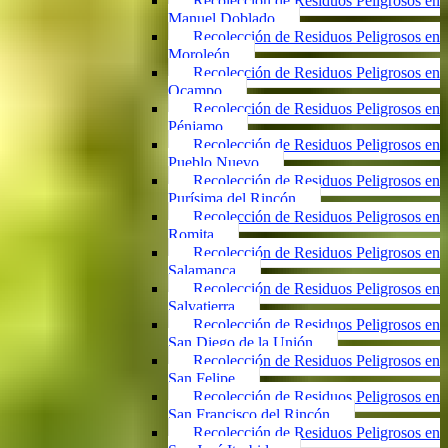
Recolección de Residuos Peligrosos en
Manuel Doblado
Recolección de Residuos Peligrosos en
Moroleón
Recolección de Residuos Peligrosos en
Ocampo
Recolección de Residuos Peligrosos en
Pénjamo
Recolección de Residuos Peligrosos en
Pueblo Nuevo
Recolección de Residuos Peligrosos en
Purísima del Rincón
Recolección de Residuos Peligrosos en
Romita
Recolección de Residuos Peligrosos en
Salamanca
Recolección de Residuos Peligrosos en
Salvatierra
Recolección de Residuos Peligrosos en
San Diego de la Unión
Recolección de Residuos Peligrosos en
San Felipe
Recolección de Residuos Peligrosos en
San Francisco del Rincón
Recolección de Residuos Peligrosos en