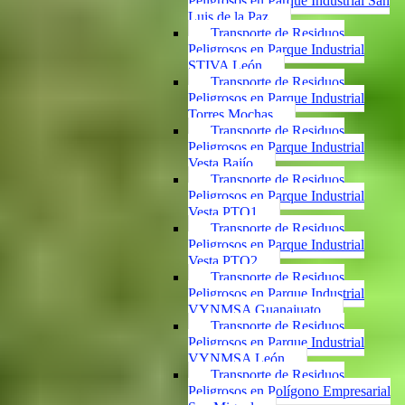
Peligrosos en Parque Industrial San
Luis de la Paz
Transporte de Residuos
Peligrosos en Parque Industrial
STIVA León
Transporte de Residuos
Peligrosos en Parque Industrial
Torres Mochas
Transporte de Residuos
Peligrosos en Parque Industrial
Vesta Bajío
Transporte de Residuos
Peligrosos en Parque Industrial
Vesta PTO1
Transporte de Residuos
Peligrosos en Parque Industrial
Vesta PTO2
Transporte de Residuos
Peligrosos en Parque Industrial
VYNMSA Guanajuato
Transporte de Residuos
Peligrosos en Parque Industrial
VYNMSA León
Transporte de Residuos
Peligrosos en Polígono Empresarial