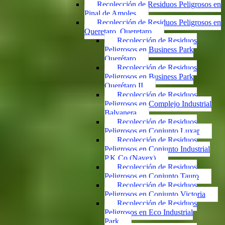
Recolección de Residuos Peligrosos en
Pinal de Amoles
Recolección de Residuos Peligrosos en
Queretaro, Queretaro
Recolección de Residuos
Peligrosos en Business Park
Querétaro
Recolección de Residuos
Peligrosos en Business Park
Querétaro II
Recolección de Residuos
Peligrosos en Complejo Industrial
Balvanera
Recolección de Residuos
Peligrosos en Conjunto Luxar
Recolección de Residuos
Peligrosos en Conjunto Industrial
P.K.Co (Navex)
Recolección de Residuos
Peligrosos en Conjunto Tauro
Recolección de Residuos
Peligrosos en Conjunto Victoria
Recolección de Residuos
Peligrosos en Eco Industrial
Park