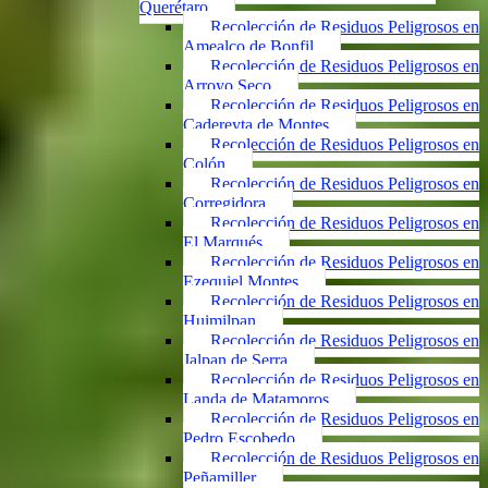
Querétaro
Recolección de Residuos Peligrosos en
Amealco de Bonfil
Recolección de Residuos Peligrosos en
Arroyo Seco
Recolección de Residuos Peligrosos en
Cadereyta de Montes
Recolección de Residuos Peligrosos en
Colón
Recolección de Residuos Peligrosos en
Corregidora
Recolección de Residuos Peligrosos en
El Marqués
Recolección de Residuos Peligrosos en
Ezequiel Montes
Recolección de Residuos Peligrosos en
Huimilpan
Recolección de Residuos Peligrosos en
Jalpan de Serra
Recolección de Residuos Peligrosos en
Landa de Matamoros
Recolección de Residuos Peligrosos en
Pedro Escobedo
Recolección de Residuos Peligrosos en
Peñamiller