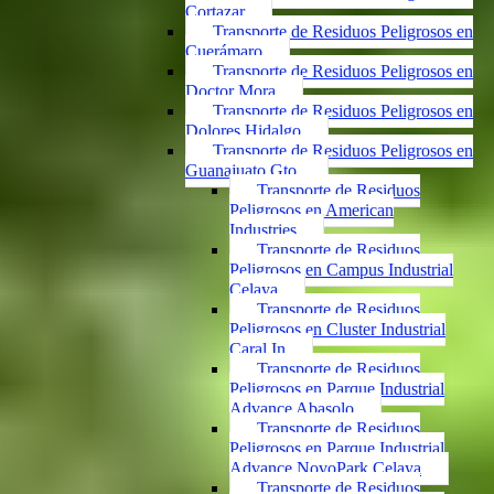
Cortazar
Transporte de Residuos Peligrosos en
Cuerámaro
Transporte de Residuos Peligrosos en
Doctor Mora
Transporte de Residuos Peligrosos en
Dolores Hidalgo
Transporte de Residuos Peligrosos en
Guanajuato Gto.
Transporte de Residuos
Peligrosos en American
Industries
Transporte de Residuos
Peligrosos en Campus Industrial
Celaya
Transporte de Residuos
Peligrosos en Cluster Industrial
Caral In
Transporte de Residuos
Peligrosos en Parque Industrial
Advance Abasolo
Transporte de Residuos
Peligrosos en Parque Industrial
Advance NovoPark Celaya
Transporte de Residuos