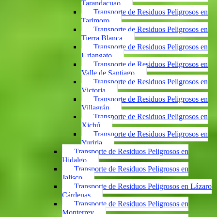
Tarandacuao
Transporte de Residuos Peligrosos en
Tarimoro
Transporte de Residuos Peligrosos en
Tierra Blanca
Transporte de Residuos Peligrosos en
Uriangato
Transporte de Residuos Peligrosos en
Valle de Santiago
Transporte de Residuos Peligrosos en
Victoria
Transporte de Residuos Peligrosos en
Villagrán
Transporte de Residuos Peligrosos en
Xichú
Transporte de Residuos Peligrosos en
Yuriria
Transporte de Residuos Peligrosos en
Hidalgo
Transporte de Residuos Peligrosos en
Jalisco
Transporte de Residuos Peligrosos en Lázaro
Cárdenas
Transporte de Residuos Peligrosos en
Monterrey