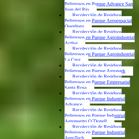
Peligrosos en Parque Advance San
Juan del Rio
Recolección de Residuos
Peligrosos en Parque Aeroespacial
Querétaro
Recolección de Residuos
Peligrosos en Parque Agroindustrial
Activa
Recolección de Residuos
Peligrosos en Parque Agroindustrial
La Cruz
Recolección de Residuos
Peligrosos en Parque Agropark
Recolección de Residuos
Peligrosos en Parque Empresarial
Santa Rosa
Recolección de Residuos
Peligrosos en Parque Industrial
Advance
Recolección de Residuos
Peligrosos en Parque Industrial
Aeropuerto O´Donell
Recolección de Residuos
Peligrosos en Parque Industrial
AeroTech