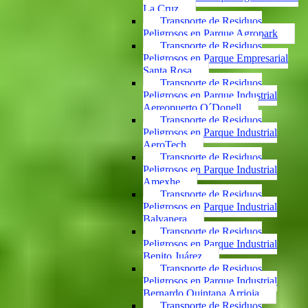
La Cruz
Transporte de Residuos
Peligrosos en Parque Agropark
Transporte de Residuos
Peligrosos en Parque Empresarial
Santa Rosa
Transporte de Residuos
Peligrosos en Parque Industrial
Aereopuerto O´Donell
Transporte de Residuos
Peligrosos en Parque Industrial
AeroTech
Transporte de Residuos
Peligrosos en Parque Industrial
Amexhe
Transporte de Residuos
Peligrosos en Parque Industrial
Balvanera
Transporte de Residuos
Peligrosos en Parque Industrial
Benito Juárez
Transporte de Residuos
Peligrosos en Parque Industrial
Bernardo Quintana Arrioja
Transporte de Residuos