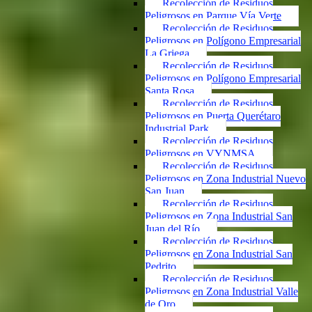
Recolección de Residuos
Peligrosos en Parque Vía Verte
Recolección de Residuos
Peligrosos en Polígono Empresarial
La Griega
Recolección de Residuos
Peligrosos en Polígono Empresarial
Santa Rosa
Recolección de Residuos
Peligrosos en Puerta Querétaro
Industrial Park
Recolección de Residuos
Peligrosos en VYNMSA
Recolección de Residuos
Peligrosos en Zona Industrial Nuevo
San Juan
Recolección de Residuos
Peligrosos en Zona Industrial San
Juan del Río
Recolección de Residuos
Peligrosos en Zona Industrial San
Pedrito
Recolección de Residuos
Peligrosos en Zona Industrial Valle
de Oro