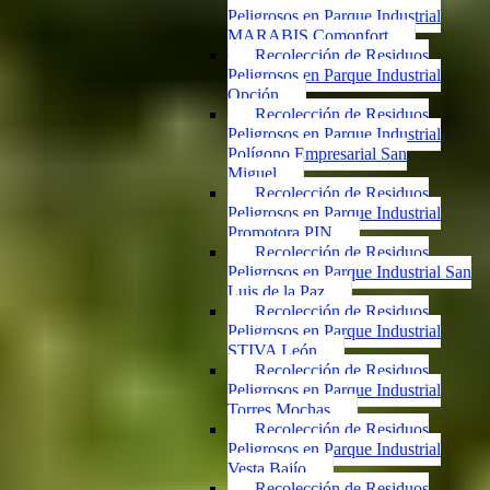
Peligrosos en Parque Industrial
MARABIS Comonfort
Recolección de Residuos
Peligrosos en Parque Industrial
Opción
Recolección de Residuos
Peligrosos en Parque Industrial
Polígono Empresarial San
Miguel
Recolección de Residuos
Peligrosos en Parque Industrial
Promotora PIN
Recolección de Residuos
Peligrosos en Parque Industrial San
Luis de la Paz
Recolección de Residuos
Peligrosos en Parque Industrial
STIVA León
Recolección de Residuos
Peligrosos en Parque Industrial
Torres Mochas
Recolección de Residuos
Peligrosos en Parque Industrial
Vesta Bajío
Recolección de Residuos