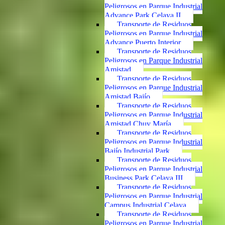
Peligrosos en Parque Industrial
Advance Park Celaya II
Transporte de Residuos
Peligrosos en Parque Industrial
Advance Puerto Interior
Transporte de Residuos
Peligrosos en Parque Industrial
Amistad
Transporte de Residuos
Peligrosos en Parque Industrial
Amistad Bajío
Transporte de Residuos
Peligrosos en Parque Industrial
Amistad Chuy María
Transporte de Residuos
Peligrosos en Parque Industrial
Bajío Industrial Park
Transporte de Residuos
Peligrosos en Parque Industrial
Business Park Celaya III
Transporte de Residuos
Peligrosos en Parque Industrial
Campus Industrial Celaya
Transporte de Residuos
Peligrosos en Parque Industrial