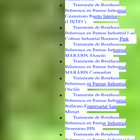
Transporte de Residuos
Peligrosos en Parque Industrial
Guanajuato Puerto Interior
(LINTEL)
Transporte de Residuos
Peligrosos en Parque Industrial Las
Colinas Industrial Business Park
Transporte de Residuos
Peligrosos en Parque Industrial
MARABIS Abasolo
Transporte de Residuos
Peligrosos en Parque Industrial
MARABIS Comonfort
Transporte de Residuos
Peligrosos en Parque Industrial
Opción
Transporte de Residuos
Peligrosos en Parque Industrial
Polígono Empresarial San
Miguel
Transporte de Residuos
Peligrosos en Parque Industrial
Promotora PIN
Transporte de Residuos