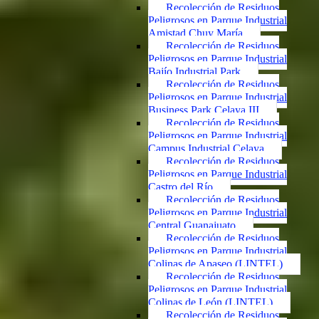
Recolección de Residuos
Peligrosos en Parque Industrial
Amistad Chuy María
Recolección de Residuos
Peligrosos en Parque Industrial
Bajío Industrial Park
Recolección de Residuos
Peligrosos en Parque Industrial
Business Park Celaya III
Recolección de Residuos
Peligrosos en Parque Industrial
Campus Industrial Celaya
Recolección de Residuos
Peligrosos en Parque Industrial
Castro del Río
Recolección de Residuos
Peligrosos en Parque Industrial
Central Guanajuato
Recolección de Residuos
Peligrosos en Parque Industrial
Colinas de Apaseo (LINTEL)
Recolección de Residuos
Peligrosos en Parque Industrial
Colinas de León (LINTEL)
Recolección de Residuos