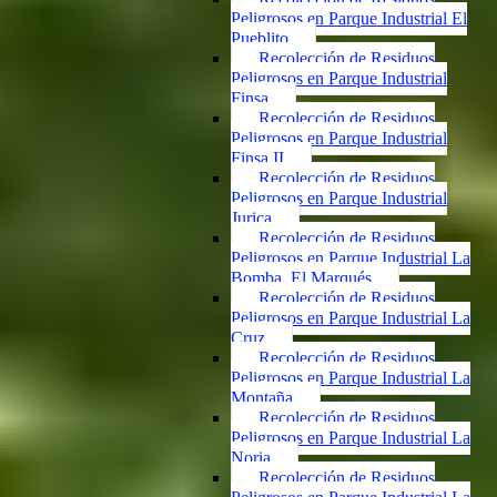
Peligrosos en Parque Industrial El
Pueblito
Recolección de Residuos
Peligrosos en Parque Industrial
Finsa
Recolección de Residuos
Peligrosos en Parque Industrial
Finsa II
Recolección de Residuos
Peligrosos en Parque Industrial
Jurica
Recolección de Residuos
Peligrosos en Parque Industrial La
Bomba, El Marqués
Recolección de Residuos
Peligrosos en Parque Industrial La
Cruz
Recolección de Residuos
Peligrosos en Parque Industrial La
Montaña
Recolección de Residuos
Peligrosos en Parque Industrial La
Noria
Recolección de Residuos