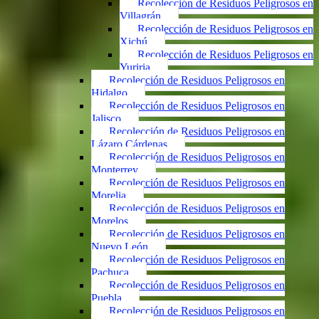
Recolección de Residuos Peligrosos en
Villagrán
Recolección de Residuos Peligrosos en
Xichú
Recolección de Residuos Peligrosos en
Yuriria
Recolección de Residuos Peligrosos en
Hidalgo
Recolección de Residuos Peligrosos en
Jalisco
Recolección de Residuos Peligrosos en
Lázaro Cárdenas
Recolección de Residuos Peligrosos en
Monterrey
Recolección de Residuos Peligrosos en
Morelia
Recolección de Residuos Peligrosos en
Morelos
Recolección de Residuos Peligrosos en
Nuevo León
Recolección de Residuos Peligrosos en
Pachuca
Recolección de Residuos Peligrosos en
Puebla
Recolección de Residuos Peligrosos en