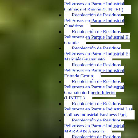
Peligrosos en Parque Industrial
Colinas del Rincón (LINTEL)
Recolección de Residuos
Peligrosos en Parque Industrial
Cuadritos
Recolección de Residuos
Peligrosos en Parque Industrial El
Grande
Recolección de Residuos
Peligrosos en Parque Industrial El
Marqués Guanajuato
Recolección de Residuos
Peligrosos en Parque Industrial
Entrada Group
Recolección de Residuos
Peligrosos en Parque Industrial
Guanajuato Puerto Interior
(LINTEL)
Recolección de Residuos
Peligrosos en Parque Industrial Las
Colinas Industrial Business Park
Recolección de Residuos
Peligrosos en Parque Industrial
MARABIS Abasolo
Recolección de Residuos