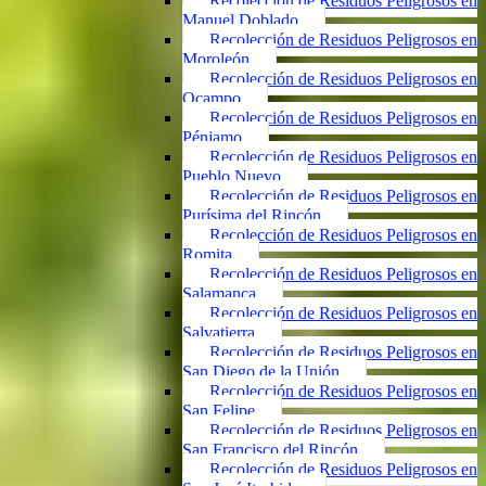
Recolección de Residuos Peligrosos en
Manuel Doblado
Recolección de Residuos Peligrosos en
Moroleón
Recolección de Residuos Peligrosos en
Ocampo
Recolección de Residuos Peligrosos en
Pénjamo
Recolección de Residuos Peligrosos en
Pueblo Nuevo
Recolección de Residuos Peligrosos en
Purísima del Rincón
Recolección de Residuos Peligrosos en
Romita
Recolección de Residuos Peligrosos en
Salamanca
Recolección de Residuos Peligrosos en
Salvatierra
Recolección de Residuos Peligrosos en
San Diego de la Unión
Recolección de Residuos Peligrosos en
San Felipe
Recolección de Residuos Peligrosos en
San Francisco del Rincón
Recolección de Residuos Peligrosos en