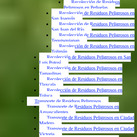
Recolección de Residuos
Peligrosos en Peñuelas
Recolección de Residuos Peligrosos en
San Joaquín
Recolección de Residuos Peligrosos en
San Juan del Río
Recolección de Residuos Peligrosos en
Tequisquiapan
Recolección de Residuos Peligrosos en
Tolimán
Recolección de Residuos Peligrosos en San
Luis Potosí
Recolección de Residuos Peligrosos en
Tamaulipas
Recolección de Residuos Peligrosos en
Tlaxcala
Recolección de Residuos Peligrosos en
Toluca
Transporte de Residuos Peligrosos
Transporte de Residuos Peligrosos en
Aguascalientes
Transporte de Residuos Peligrosos en Ciudad
Madero
Transporte de Residuos Peligrosos en Ciudad
Victoria