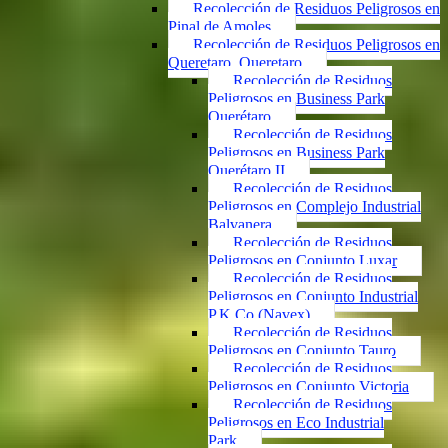
Recolección de Residuos Peligrosos en
Pinal de Amoles
Recolección de Residuos Peligrosos en
Queretaro, Queretaro
Recolección de Residuos
Peligrosos en Business Park
Querétaro
Recolección de Residuos
Peligrosos en Business Park
Querétaro II
Recolección de Residuos
Peligrosos en Complejo Industrial
Balvanera
Recolección de Residuos
Peligrosos en Conjunto Luxar
Recolección de Residuos
Peligrosos en Conjunto Industrial
P.K.Co (Navex)
Recolección de Residuos
Peligrosos en Conjunto Tauro
Recolección de Residuos
Peligrosos en Conjunto Victoria
Recolección de Residuos
Peligrosos en Eco Industrial
Park