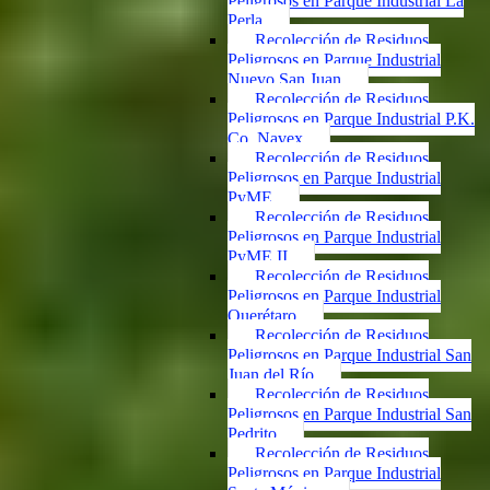
Peligrosos en Parque Industrial La
Perla
Recolección de Residuos
Peligrosos en Parque Industrial
Nuevo San Juan
Recolección de Residuos
Peligrosos en Parque Industrial P.K.
Co. Navex
Recolección de Residuos
Peligrosos en Parque Industrial
PyME
Recolección de Residuos
Peligrosos en Parque Industrial
PyME II
Recolección de Residuos
Peligrosos en Parque Industrial
Querétaro
Recolección de Residuos
Peligrosos en Parque Industrial San
Juan del Río
Recolección de Residuos
Peligrosos en Parque Industrial San
Pedrito
Recolección de Residuos
Peligrosos en Parque Industrial