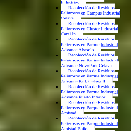
Industries
Recolección de Residuos
Peligrosos en Campus Industrial
Celaya
Recolección de Residuos
Peligrosos en Cluster Industrial
Caral In
Recolección de Residuos
Peligrosos en Parque Industrial
Advance Abasolo
Recolección de Residuos
Peligrosos en Parque Industrial
Advance NovoPark Celaya
Recolección de Residuos
Peligrosos en Parque Industrial
Advance Park Celaya II
Recolección de Residuos
Peligrosos en Parque Industrial
Advance Puerto Interior
Recolección de Residuos
Peligrosos en Parque Industrial
Amistad
Recolección de Residuos
Peligrosos en Parque Industrial
Amistad Bajío