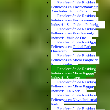
Recolección de Residuos
Peligrosos en Fraccionamiento
Agroindustrial La Cruz
Recolección de Residuos
Peligrosos en Fraccionamiento
Industrial San Pedrito Peñuelas
Recolección de Residuos
Peligrosos en Fraccionamiento
Industrial Valle de Oro
Recolección de Residuos
Peligrosos en Global Park
Queretaro
Recolección de Residuos
Peligrosos en Micro Parque del
Emprendedor
Recolección de Residuos
Peligrosos en Micro Parque
Industrial Santiago
Recolección de Residuos
Peligrosos en Micro Parque
Industrial La Noria
Recolección de Residuos
Peligrosos en Novo Industrial
Park
Recolección de Residuos