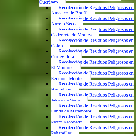
Querétaro
Recolección de Residuos Peligrosos en
Amealco de Bonfil
Recolección de Residuos Peligrosos en
Arroyo Seco
Recolección de Residuos Peligrosos en
Cadereyta de Montes
Recolección de Residuos Peligrosos en
Colón
Recolección de Residuos Peligrosos en
Corregidora
Recolección de Residuos Peligrosos en
El Marqués
Recolección de Residuos Peligrosos en
Ezequiel Montes
Recolección de Residuos Peligrosos en
Huimilpan
Recolección de Residuos Peligrosos en
Jalpan de Serra
Recolección de Residuos Peligrosos en
Landa de Matamoros
Recolección de Residuos Peligrosos en
Pedro Escobedo
Recolección de Residuos Peligrosos en
Peñamiller