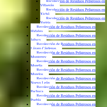
Recolección de Residuos Peligrosos en
Villagrán
Recolección de Residuos Peligrosos en
Xichú
Recolección de Residuos Peligrosos en
Yuriria
Recolección de Residuos Peligrosos en
Hidalgo
Recolección de Residuos Peligrosos en
Jalisco
Recolección de Residuos Peligrosos en
Lázaro Cárdenas
Recolección de Residuos Peligrosos en
Monterrey
Recolección de Residuos Peligrosos en
Morelia
Recolección de Residuos Peligrosos en
Morelos
Recolección de Residuos Peligrosos en
Nuevo León
Recolección de Residuos Peligrosos en
Pachuca
Recolección de Residuos Peligrosos en
Puebla
Recolección de Residuos Peligrosos en