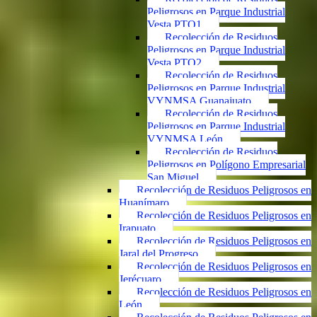
Peligrosos en Parque Industrial
Vesta PTO1
Recolección de Residuos
Peligrosos en Parque Industrial
Vesta PTO2
Recolección de Residuos
Peligrosos en Parque Industrial
VYNMSA Guanajuato
Recolección de Residuos
Peligrosos en Parque Industrial
VYNMSA León
Recolección de Residuos
Peligrosos en Polígono Empresarial
San Miguel
Recolección de Residuos Peligrosos en
Huanímaro
Recolección de Residuos Peligrosos en
Irapuato
Recolección de Residuos Peligrosos en
Jaral del Progreso
Recolección de Residuos Peligrosos en
Jerécuaro
Recolección de Residuos Peligrosos en
León