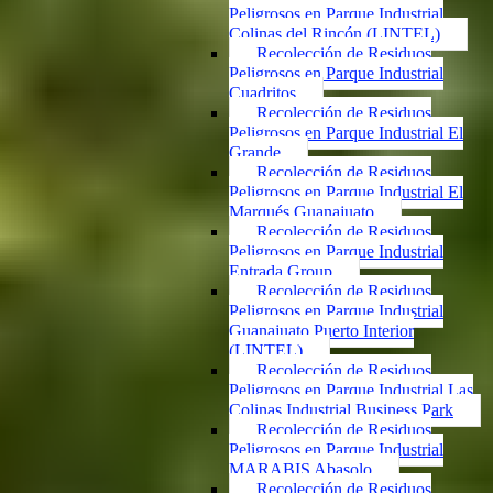
Peligrosos en Parque Industrial
Colinas del Rincón (LINTEL)
Recolección de Residuos
Peligrosos en Parque Industrial
Cuadritos
Recolección de Residuos
Peligrosos en Parque Industrial El
Grande
Recolección de Residuos
Peligrosos en Parque Industrial El
Marqués Guanajuato
Recolección de Residuos
Peligrosos en Parque Industrial
Entrada Group
Recolección de Residuos
Peligrosos en Parque Industrial
Guanajuato Puerto Interior
(LINTEL)
Recolección de Residuos
Peligrosos en Parque Industrial Las
Colinas Industrial Business Park
Recolección de Residuos
Peligrosos en Parque Industrial
MARABIS Abasolo
Recolección de Residuos