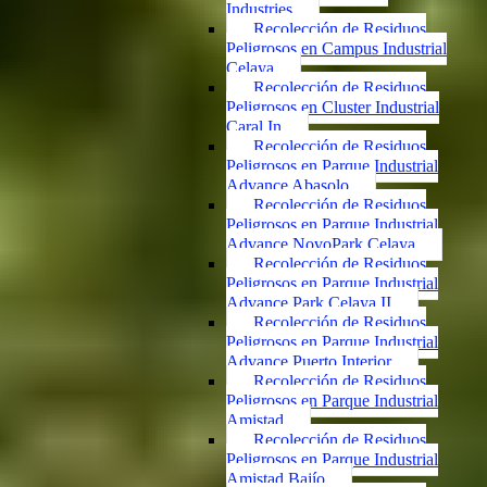
Industries
Recolección de Residuos
Peligrosos en Campus Industrial
Celaya
Recolección de Residuos
Peligrosos en Cluster Industrial
Caral In
Recolección de Residuos
Peligrosos en Parque Industrial
Advance Abasolo
Recolección de Residuos
Peligrosos en Parque Industrial
Advance NovoPark Celaya
Recolección de Residuos
Peligrosos en Parque Industrial
Advance Park Celaya II
Recolección de Residuos
Peligrosos en Parque Industrial
Advance Puerto Interior
Recolección de Residuos
Peligrosos en Parque Industrial
Amistad
Recolección de Residuos
Peligrosos en Parque Industrial
Amistad Bajío