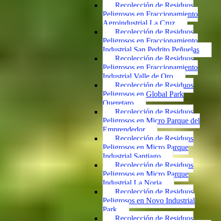
Recolección de Residuos
Peligrosos en Fraccionamiento
Agroindustrial La Cruz
Recolección de Residuos
Peligrosos en Fraccionamiento
Industrial San Pedrito Peñuelas
Recolección de Residuos
Peligrosos en Fraccionamiento
Industrial Valle de Oro
Recolección de Residuos
Peligrosos en Global Park
Queretaro
Recolección de Residuos
Peligrosos en Micro Parque del
Emprendedor
Recolección de Residuos
Peligrosos en Micro Parque
Industrial Santiago
Recolección de Residuos
Peligrosos en Micro Parque
Industrial La Noria
Recolección de Residuos
Peligrosos en Novo Industrial
Park
Recolección de Residuos