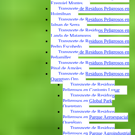
Ezequiel Montes
Transporte de Residuos Peligrosos en
Huimilpan
Transporte de Residuos Peligrosos en
Jalpan de Serra
Transporte de Residuos Peligrosos en
Landa de Matamoros
Transporte de Residuos Peligrosos en
Pedro Escobedo
Transporte de Residuos Peligrosos en
Peñamiller
Transporte de Residuos Peligrosos en
Pinal de Amoles
Transporte de Residuos Peligrosos en
Queretaro Qro
Transporte de Residuos
Peligrosos en Conjunto Luxar
Transporte de Residuos
Peligrosos en Global Park
Queretaro
Transporte de Residuos
Peligrosos en Parque Aeroespacial
Querétaro
Transporte de Residuos
Peligrosos en Parque Agroindustrial