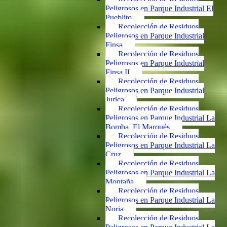
Peligrosos en Parque Industrial El
Pueblito
Recolección de Residuos
Peligrosos en Parque Industrial
Finsa
Recolección de Residuos
Peligrosos en Parque Industrial
Finsa II
Recolección de Residuos
Peligrosos en Parque Industrial
Jurica
Recolección de Residuos
Peligrosos en Parque Industrial La
Bomba, El Marqués
Recolección de Residuos
Peligrosos en Parque Industrial La
Cruz
Recolección de Residuos
Peligrosos en Parque Industrial La
Montaña
Recolección de Residuos
Peligrosos en Parque Industrial La
Noria
Recolección de Residuos