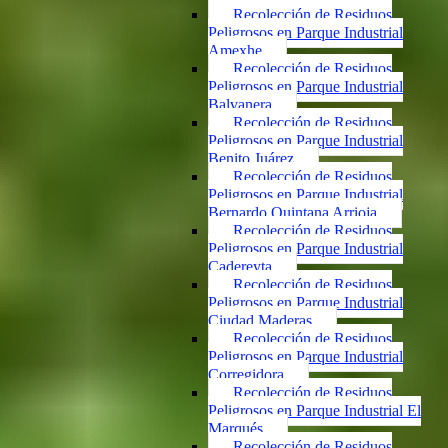
Recolección de Residuos
Peligrosos en Parque Industrial
Amexhe
Recolección de Residuos
Peligrosos en Parque Industrial
Balvanera
Recolección de Residuos
Peligrosos en Parque Industrial
Benito Juárez
Recolección de Residuos
Peligrosos en Parque Industrial
Bernardo Quintana Arrioja
Recolección de Residuos
Peligrosos en Parque Industrial
Cadereyta
Recolección de Residuos
Peligrosos en Parque Industrial
Ciudad Maderas
Recolección de Residuos
Peligrosos en Parque Industrial
Corregidora
Recolección de Residuos
Peligrosos en Parque Industrial El
Marqués
Recolección de Residuos