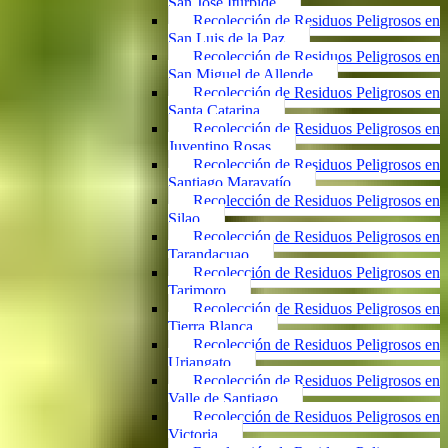
San José Iturbide
Recolección de Residuos Peligrosos en
San Luis de la Paz
Recolección de Residuos Peligrosos en
San Miguel de Allende
Recolección de Residuos Peligrosos en
Santa Catarina
Recolección de Residuos Peligrosos en
Juventino Rosas
Recolección de Residuos Peligrosos en
Santiago Maravatío
Recolección de Residuos Peligrosos en
Silao
Recolección de Residuos Peligrosos en
Tarandacuao
Recolección de Residuos Peligrosos en
Tarimoro
Recolección de Residuos Peligrosos en
Tierra Blanca
Recolección de Residuos Peligrosos en
Uriangato
Recolección de Residuos Peligrosos en
Valle de Santiago
Recolección de Residuos Peligrosos en
Victoria