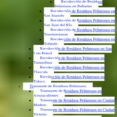
Recolección de Residuos
Peligrosos en Peñuelas
Recolección de Residuos Peligrosos en
San Joaquín
Recolección de Residuos Peligrosos en
San Juan del Río
Recolección de Residuos Peligrosos en
Tequisquiapan
Recolección de Residuos Peligrosos en
Tolimán
Recolección de Residuos Peligrosos en San
Luis Potosí
Recolección de Residuos Peligrosos en
Tamaulipas
Recolección de Residuos Peligrosos en
Tlaxcala
Recolección de Residuos Peligrosos en
Toluca
Transporte de Residuos Peligrosos
Transporte de Residuos Peligrosos en
Aguascalientes
Transporte de Residuos Peligrosos en Ciudad
Madero
Transporte de Residuos Peligrosos en Ciudad
Victoria