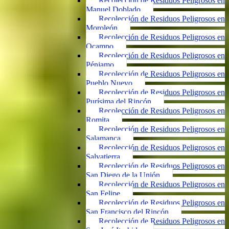
Recolección de Residuos Peligrosos en
Manuel Doblado
Recolección de Residuos Peligrosos en
Moroleón
Recolección de Residuos Peligrosos en
Ocampo
Recolección de Residuos Peligrosos en
Pénjamo
Recolección de Residuos Peligrosos en
Pueblo Nuevo
Recolección de Residuos Peligrosos en
Purísima del Rincón
Recolección de Residuos Peligrosos en
Romita
Recolección de Residuos Peligrosos en
Salamanca
Recolección de Residuos Peligrosos en
Salvatierra
Recolección de Residuos Peligrosos en
San Diego de la Unión
Recolección de Residuos Peligrosos en
San Felipe
Recolección de Residuos Peligrosos en
San Francisco del Rincón
Recolección de Residuos Peligrosos en