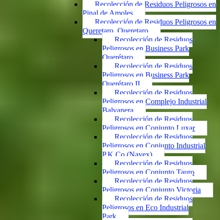
Recolección de Residuos Peligrosos en
Pinal de Amoles
Recolección de Residuos Peligrosos en
Queretaro, Queretaro
Recolección de Residuos
Peligrosos en Business Park
Querétaro
Recolección de Residuos
Peligrosos en Business Park
Querétaro II
Recolección de Residuos
Peligrosos en Complejo Industrial
Balvanera
Recolección de Residuos
Peligrosos en Conjunto Luxar
Recolección de Residuos
Peligrosos en Conjunto Industrial
P.K.Co (Navex)
Recolección de Residuos
Peligrosos en Conjunto Tauro
Recolección de Residuos
Peligrosos en Conjunto Victoria
Recolección de Residuos
Peligrosos en Eco Industrial
Park