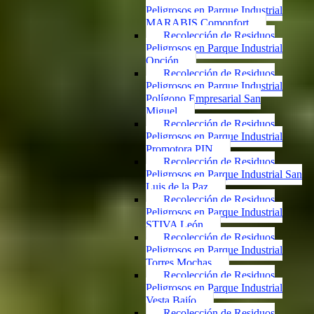
Peligrosos en Parque Industrial
MARABIS Comonfort
Recolección de Residuos
Peligrosos en Parque Industrial
Opción
Recolección de Residuos
Peligrosos en Parque Industrial
Polígono Empresarial San
Miguel
Recolección de Residuos
Peligrosos en Parque Industrial
Promotora PIN
Recolección de Residuos
Peligrosos en Parque Industrial San
Luis de la Paz
Recolección de Residuos
Peligrosos en Parque Industrial
STIVA León
Recolección de Residuos
Peligrosos en Parque Industrial
Torres Mochas
Recolección de Residuos
Peligrosos en Parque Industrial
Vesta Bajío
Recolección de Residuos