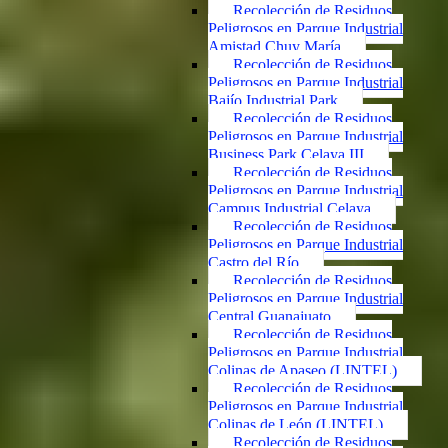
Recolección de Residuos
Peligrosos en Parque Industrial
Amistad Chuy María
Recolección de Residuos
Peligrosos en Parque Industrial
Bajío Industrial Park
Recolección de Residuos
Peligrosos en Parque Industrial
Business Park Celaya III
Recolección de Residuos
Peligrosos en Parque Industrial
Campus Industrial Celaya
Recolección de Residuos
Peligrosos en Parque Industrial
Castro del Río
Recolección de Residuos
Peligrosos en Parque Industrial
Central Guanajuato
Recolección de Residuos
Peligrosos en Parque Industrial
Colinas de Apaseo (LINTEL)
Recolección de Residuos
Peligrosos en Parque Industrial
Colinas de León (LINTEL)
Recolección de Residuos