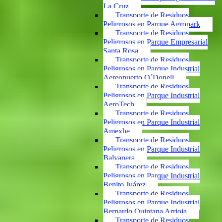
La Cruz
Transporte de Residuos
Peligrosos en Parque Agropark
Transporte de Residuos
Peligrosos en Parque Empresarial
Santa Rosa
Transporte de Residuos
Peligrosos en Parque Industrial
Aereopuerto O´Donell
Transporte de Residuos
Peligrosos en Parque Industrial
AeroTech
Transporte de Residuos
Peligrosos en Parque Industrial
Amexhe
Transporte de Residuos
Peligrosos en Parque Industrial
Balvanera
Transporte de Residuos
Peligrosos en Parque Industrial
Benito Juárez
Transporte de Residuos
Peligrosos en Parque Industrial
Bernardo Quintana Arrioja
Transporte de Residuos