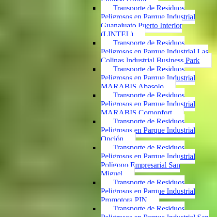
Transporte de Residuos
Peligrosos en Parque Industrial
Guanajuato Puerto Interior
(LINTEL)
Transporte de Residuos
Peligrosos en Parque Industrial Las
Colinas Industrial Business Park
Transporte de Residuos
Peligrosos en Parque Industrial
MARABIS Abasolo
Transporte de Residuos
Peligrosos en Parque Industrial
MARABIS Comonfort
Transporte de Residuos
Peligrosos en Parque Industrial
Opción
Transporte de Residuos
Peligrosos en Parque Industrial
Polígono Empresarial San
Miguel
Transporte de Residuos
Peligrosos en Parque Industrial
Promotora PIN
Transporte de Residuos