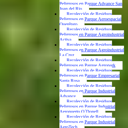
Peligrosos en Parque Advance San
Juan del Rio
Recolección de Residuos
Peligrosos en Parque Aeroespacial
Querétaro
Recolección de Residuos
Peligrosos en Parque Agroindustrial
Activa
Recolección de Residuos
Peligrosos en Parque Agroindustrial
La Cruz
Recolección de Residuos
Peligrosos en Parque Agropark
Recolección de Residuos
Peligrosos en Parque Empresarial
Santa Rosa
Recolección de Residuos
Peligrosos en Parque Industrial
Advance
Recolección de Residuos
Peligrosos en Parque Industrial
Aeropuerto O´Donell
Recolección de Residuos
Peligrosos en Parque Industrial
AeroTech