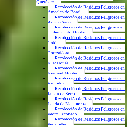
Querétaro
Recolección de Residuos Peligrosos en
Amealco de Bonfil
Recolección de Residuos Peligrosos en
Arroyo Seco
Recolección de Residuos Peligrosos en
Cadereyta de Montes
Recolección de Residuos Peligrosos en
Colón
Recolección de Residuos Peligrosos en
Corregidora
Recolección de Residuos Peligrosos en
El Marqués
Recolección de Residuos Peligrosos en
Ezequiel Montes
Recolección de Residuos Peligrosos en
Huimilpan
Recolección de Residuos Peligrosos en
Jalpan de Serra
Recolección de Residuos Peligrosos en
Landa de Matamoros
Recolección de Residuos Peligrosos en
Pedro Escobedo
Recolección de Residuos Peligrosos en
Peñamiller