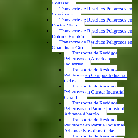
Cortazar
Transporte de Residuos Peligrosos en
Cuerámaro
Transporte de Residuos Peligrosos en
Doctor Mora
Transporte de Residuos Peligrosos en
Dolores Hidalgo
Transporte de Residuos Peligrosos en
Guanajuato Gto.
Transporte de Residuos
Peligrosos en American
Industries
Transporte de Residuos
Peligrosos en Campus Industrial
Celaya
Transporte de Residuos
Peligrosos en Cluster Industrial
Caral In
Transporte de Residuos
Peligrosos en Parque Industrial
Advance Abasolo
Transporte de Residuos
Peligrosos en Parque Industrial
Advance NovoPark Celaya
Transporte de Residuos