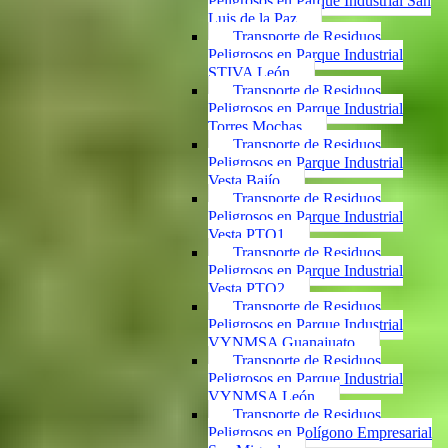
Peligrosos en Parque Industrial San
Luis de la Paz
Transporte de Residuos
Peligrosos en Parque Industrial
STIVA León
Transporte de Residuos
Peligrosos en Parque Industrial
Torres Mochas
Transporte de Residuos
Peligrosos en Parque Industrial
Vesta Bajío
Transporte de Residuos
Peligrosos en Parque Industrial
Vesta PTO1
Transporte de Residuos
Peligrosos en Parque Industrial
Vesta PTO2
Transporte de Residuos
Peligrosos en Parque Industrial
VYNMSA Guanajuato
Transporte de Residuos
Peligrosos en Parque Industrial
VYNMSA León
Transporte de Residuos
Peligrosos en Polígono Empresarial