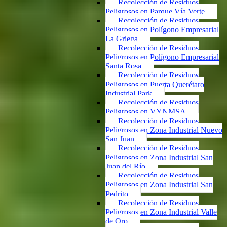
Recolección de Residuos
Peligrosos en Parque Vía Verte
Recolección de Residuos
Peligrosos en Polígono Empresarial
La Griega
Recolección de Residuos
Peligrosos en Polígono Empresarial
Santa Rosa
Recolección de Residuos
Peligrosos en Puerta Querétaro
Industrial Park
Recolección de Residuos
Peligrosos en VYNMSA
Recolección de Residuos
Peligrosos en Zona Industrial Nuevo
San Juan
Recolección de Residuos
Peligrosos en Zona Industrial San
Juan del Río
Recolección de Residuos
Peligrosos en Zona Industrial San
Pedrito
Recolección de Residuos
Peligrosos en Zona Industrial Valle
de Oro