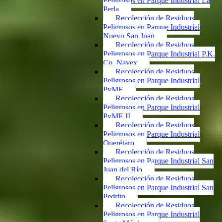
Peligrosos en Parque Industrial La
Perla
Recolección de Residuos
Peligrosos en Parque Industrial
Nuevo San Juan
Recolección de Residuos
Peligrosos en Parque Industrial P.K.
Co. Navex
Recolección de Residuos
Peligrosos en Parque Industrial
PyME
Recolección de Residuos
Peligrosos en Parque Industrial
PyME II
Recolección de Residuos
Peligrosos en Parque Industrial
Querétaro
Recolección de Residuos
Peligrosos en Parque Industrial San
Juan del Río
Recolección de Residuos
Peligrosos en Parque Industrial San
Pedrito
Recolección de Residuos
Peligrosos en Parque Industrial