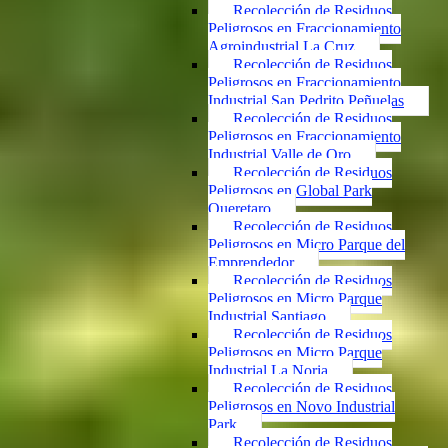
Recolección de Residuos
Peligrosos en Fraccionamiento
Agroindustrial La Cruz
Recolección de Residuos
Peligrosos en Fraccionamiento
Industrial San Pedrito Peñuelas
Recolección de Residuos
Peligrosos en Fraccionamiento
Industrial Valle de Oro
Recolección de Residuos
Peligrosos en Global Park
Queretaro
Recolección de Residuos
Peligrosos en Micro Parque del
Emprendedor
Recolección de Residuos
Peligrosos en Micro Parque
Industrial Santiago
Recolección de Residuos
Peligrosos en Micro Parque
Industrial La Noria
Recolección de Residuos
Peligrosos en Novo Industrial
Park
Recolección de Residuos