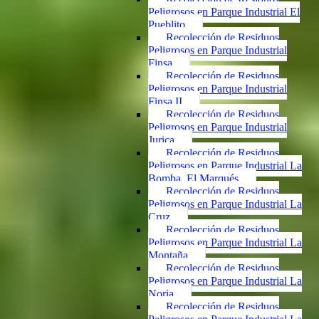
Peligrosos en Parque Industrial El
Pueblito
Recolección de Residuos
Peligrosos en Parque Industrial
Finsa
Recolección de Residuos
Peligrosos en Parque Industrial
Finsa II
Recolección de Residuos
Peligrosos en Parque Industrial
Jurica
Recolección de Residuos
Peligrosos en Parque Industrial La
Bomba, El Marqués
Recolección de Residuos
Peligrosos en Parque Industrial La
Cruz
Recolección de Residuos
Peligrosos en Parque Industrial La
Montaña
Recolección de Residuos
Peligrosos en Parque Industrial La
Noria
Recolección de Residuos