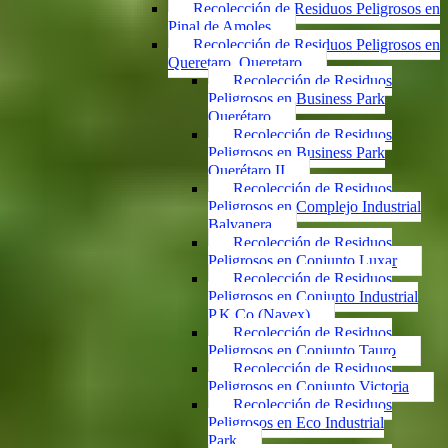
Recolección de Residuos Peligrosos en
Pinal de Amoles
Recolección de Residuos Peligrosos en
Queretaro, Queretaro
Recolección de Residuos
Peligrosos en Business Park
Querétaro
Recolección de Residuos
Peligrosos en Business Park
Querétaro II
Recolección de Residuos
Peligrosos en Complejo Industrial
Balvanera
Recolección de Residuos
Peligrosos en Conjunto Luxar
Recolección de Residuos
Peligrosos en Conjunto Industrial
P.K.Co (Navex)
Recolección de Residuos
Peligrosos en Conjunto Tauro
Recolección de Residuos
Peligrosos en Conjunto Victoria
Recolección de Residuos
Peligrosos en Eco Industrial
Park