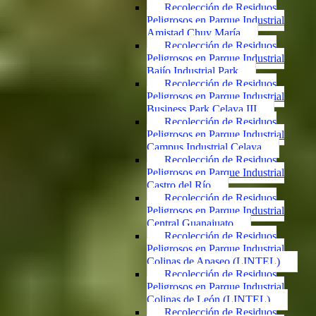
Recolección de Residuos
Peligrosos en Parque Industrial
Amistad Chuy María
Recolección de Residuos
Peligrosos en Parque Industrial
Bajío Industrial Park
Recolección de Residuos
Peligrosos en Parque Industrial
Business Park Celaya III
Recolección de Residuos
Peligrosos en Parque Industrial
Campus Industrial Celaya
Recolección de Residuos
Peligrosos en Parque Industrial
Castro del Río
Recolección de Residuos
Peligrosos en Parque Industrial
Central Guanajuato
Recolección de Residuos
Peligrosos en Parque Industrial
Colinas de Apaseo (LINTEL)
Recolección de Residuos
Peligrosos en Parque Industrial
Colinas de León (LINTEL)
Recolección de Residuos