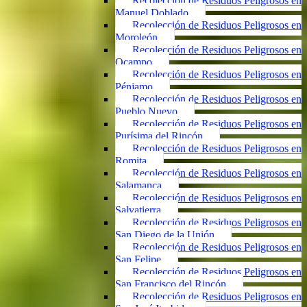
Recolección de Residuos Peligrosos en
Manuel Doblado
Recolección de Residuos Peligrosos en
Moroleón
Recolección de Residuos Peligrosos en
Ocampo
Recolección de Residuos Peligrosos en
Pénjamo
Recolección de Residuos Peligrosos en
Pueblo Nuevo
Recolección de Residuos Peligrosos en
Purísima del Rincón
Recolección de Residuos Peligrosos en
Romita
Recolección de Residuos Peligrosos en
Salamanca
Recolección de Residuos Peligrosos en
Salvatierra
Recolección de Residuos Peligrosos en
San Diego de la Unión
Recolección de Residuos Peligrosos en
San Felipe
Recolección de Residuos Peligrosos en
San Francisco del Rincón
Recolección de Residuos Peligrosos en