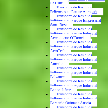
La Cruz
Transporte de Residuos
Peligrosos en Parque Agropark
Transporte de Residuos
Peligrosos en Parque Empresarial
Santa Rosa
Transporte de Residuos
Peligrosos en Parque Industrial
Aereopuerto O´Donell
Transporte de Residuos
Peligrosos en Parque Industrial
AeroTech
Transporte de Residuos
Peligrosos en Parque Industrial
Amexhe
Transporte de Residuos
Peligrosos en Parque Industrial
Balvanera
Transporte de Residuos
Peligrosos en Parque Industrial
Benito Juárez
Transporte de Residuos
Peligrosos en Parque Industrial
Bernardo Quintana Arrioja
Transporte de Residuos