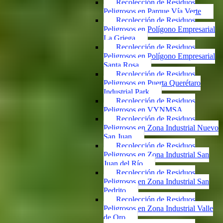
Recolección de Residuos
Peligrosos en Parque Vía Verte
Recolección de Residuos
Peligrosos en Polígono Empresarial
La Griega
Recolección de Residuos
Peligrosos en Polígono Empresarial
Santa Rosa
Recolección de Residuos
Peligrosos en Puerta Querétaro
Industrial Park
Recolección de Residuos
Peligrosos en VYNMSA
Recolección de Residuos
Peligrosos en Zona Industrial Nuevo
San Juan
Recolección de Residuos
Peligrosos en Zona Industrial San
Juan del Río
Recolección de Residuos
Peligrosos en Zona Industrial San
Pedrito
Recolección de Residuos
Peligrosos en Zona Industrial Valle
de Oro