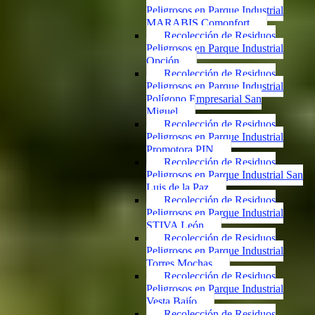
Peligrosos en Parque Industrial
MARABIS Comonfort
Recolección de Residuos
Peligrosos en Parque Industrial
Opción
Recolección de Residuos
Peligrosos en Parque Industrial
Polígono Empresarial San
Miguel
Recolección de Residuos
Peligrosos en Parque Industrial
Promotora PIN
Recolección de Residuos
Peligrosos en Parque Industrial San
Luis de la Paz
Recolección de Residuos
Peligrosos en Parque Industrial
STIVA León
Recolección de Residuos
Peligrosos en Parque Industrial
Torres Mochas
Recolección de Residuos
Peligrosos en Parque Industrial
Vesta Bajío
Recolección de Residuos