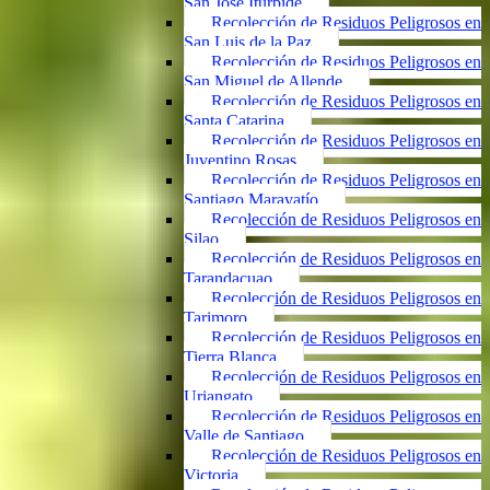
San José Iturbide
Recolección de Residuos Peligrosos en
San Luis de la Paz
Recolección de Residuos Peligrosos en
San Miguel de Allende
Recolección de Residuos Peligrosos en
Santa Catarina
Recolección de Residuos Peligrosos en
Juventino Rosas
Recolección de Residuos Peligrosos en
Santiago Maravatío
Recolección de Residuos Peligrosos en
Silao
Recolección de Residuos Peligrosos en
Tarandacuao
Recolección de Residuos Peligrosos en
Tarimoro
Recolección de Residuos Peligrosos en
Tierra Blanca
Recolección de Residuos Peligrosos en
Uriangato
Recolección de Residuos Peligrosos en
Valle de Santiago
Recolección de Residuos Peligrosos en
Victoria