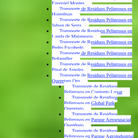
Ezequiel Montes
Transporte de Residuos Peligrosos en
Huimilpan
Transporte de Residuos Peligrosos en
Jalpan de Serra
Transporte de Residuos Peligrosos en
Landa de Matamoros
Transporte de Residuos Peligrosos en
Pedro Escobedo
Transporte de Residuos Peligrosos en
Peñamiller
Transporte de Residuos Peligrosos en
Pinal de Amoles
Transporte de Residuos Peligrosos en
Queretaro Qro
Transporte de Residuos
Peligrosos en Conjunto Luxar
Transporte de Residuos
Peligrosos en Global Park
Queretaro
Transporte de Residuos
Peligrosos en Parque Aeroespacial
Querétaro
Transporte de Residuos
Peligrosos en Parque Agroindustrial