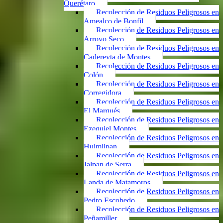
Querétaro
Recolección de Residuos Peligrosos en
Amealco de Bonfil
Recolección de Residuos Peligrosos en
Arroyo Seco
Recolección de Residuos Peligrosos en
Cadereyta de Montes
Recolección de Residuos Peligrosos en
Colón
Recolección de Residuos Peligrosos en
Corregidora
Recolección de Residuos Peligrosos en
El Marqués
Recolección de Residuos Peligrosos en
Ezequiel Montes
Recolección de Residuos Peligrosos en
Huimilpan
Recolección de Residuos Peligrosos en
Jalpan de Serra
Recolección de Residuos Peligrosos en
Landa de Matamoros
Recolección de Residuos Peligrosos en
Pedro Escobedo
Recolección de Residuos Peligrosos en
Peñamiller