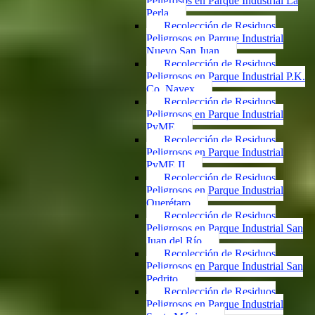
Peligrosos en Parque Industrial La
Perla
Recolección de Residuos
Peligrosos en Parque Industrial
Nuevo San Juan
Recolección de Residuos
Peligrosos en Parque Industrial P.K.
Co. Navex
Recolección de Residuos
Peligrosos en Parque Industrial
PyME
Recolección de Residuos
Peligrosos en Parque Industrial
PyME II
Recolección de Residuos
Peligrosos en Parque Industrial
Querétaro
Recolección de Residuos
Peligrosos en Parque Industrial San
Juan del Río
Recolección de Residuos
Peligrosos en Parque Industrial San
Pedrito
Recolección de Residuos
Peligrosos en Parque Industrial