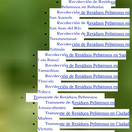
Recolección de Residuos
Peligrosos en Peñuelas
Recolección de Residuos Peligrosos en
San Joaquín
Recolección de Residuos Peligrosos en
San Juan del Río
Recolección de Residuos Peligrosos en
Tequisquiapan
Recolección de Residuos Peligrosos en
Tolimán
Recolección de Residuos Peligrosos en San
Luis Potosí
Recolección de Residuos Peligrosos en
Tamaulipas
Recolección de Residuos Peligrosos en
Tlaxcala
Recolección de Residuos Peligrosos en
Toluca
Transporte de Residuos Peligrosos
Transporte de Residuos Peligrosos en
Aguascalientes
Transporte de Residuos Peligrosos en Ciudad
Madero
Transporte de Residuos Peligrosos en Ciudad
Victoria