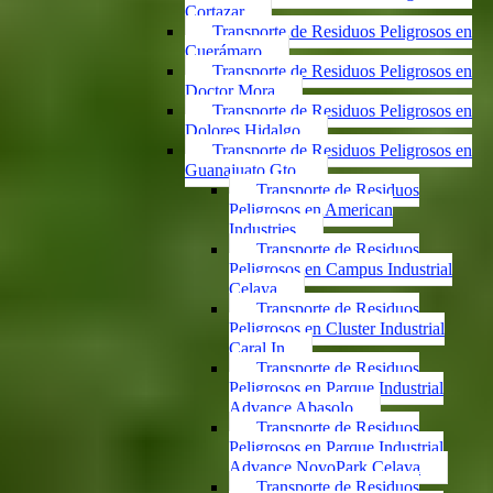
Cortazar
Transporte de Residuos Peligrosos en
Cuerámaro
Transporte de Residuos Peligrosos en
Doctor Mora
Transporte de Residuos Peligrosos en
Dolores Hidalgo
Transporte de Residuos Peligrosos en
Guanajuato Gto.
Transporte de Residuos
Peligrosos en American
Industries
Transporte de Residuos
Peligrosos en Campus Industrial
Celaya
Transporte de Residuos
Peligrosos en Cluster Industrial
Caral In
Transporte de Residuos
Peligrosos en Parque Industrial
Advance Abasolo
Transporte de Residuos
Peligrosos en Parque Industrial
Advance NovoPark Celaya
Transporte de Residuos