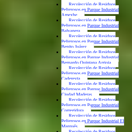
Recolección de Residuos
Peligrosos en Parque Industrial
Amexhe
Recolección de Residuos
Peligrosos en Parque Industrial
Balvanera
Recolección de Residuos
Peligrosos en Parque Industrial
Benito Juárez
Recolección de Residuos
Peligrosos en Parque Industrial
Bernardo Quintana Arrioja
Recolección de Residuos
Peligrosos en Parque Industrial
Cadereyta
Recolección de Residuos
Peligrosos en Parque Industrial
Ciudad Maderas
Recolección de Residuos
Peligrosos en Parque Industrial
Corregidora
Recolección de Residuos
Peligrosos en Parque Industrial El
Marqués
Recolección de Residuos