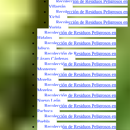
Recolección de Residuos Peligrosos en
Villagrán
Recolección de Residuos Peligrosos en
Xichú
Recolección de Residuos Peligrosos en
Yuriria
Recolección de Residuos Peligrosos en
Hidalgo
Recolección de Residuos Peligrosos en
Jalisco
Recolección de Residuos Peligrosos en
Lázaro Cárdenas
Recolección de Residuos Peligrosos en
Monterrey
Recolección de Residuos Peligrosos en
Morelia
Recolección de Residuos Peligrosos en
Morelos
Recolección de Residuos Peligrosos en
Nuevo León
Recolección de Residuos Peligrosos en
Pachuca
Recolección de Residuos Peligrosos en
Puebla
Recolección de Residuos Peligrosos en