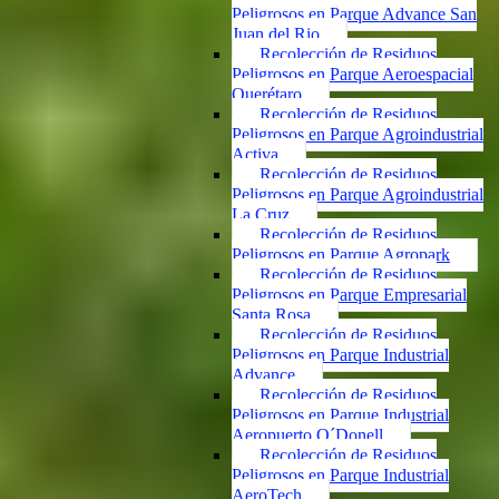
Peligrosos en Parque Advance San
Juan del Rio
Recolección de Residuos
Peligrosos en Parque Aeroespacial
Querétaro
Recolección de Residuos
Peligrosos en Parque Agroindustrial
Activa
Recolección de Residuos
Peligrosos en Parque Agroindustrial
La Cruz
Recolección de Residuos
Peligrosos en Parque Agropark
Recolección de Residuos
Peligrosos en Parque Empresarial
Santa Rosa
Recolección de Residuos
Peligrosos en Parque Industrial
Advance
Recolección de Residuos
Peligrosos en Parque Industrial
Aeropuerto O´Donell
Recolección de Residuos
Peligrosos en Parque Industrial
AeroTech