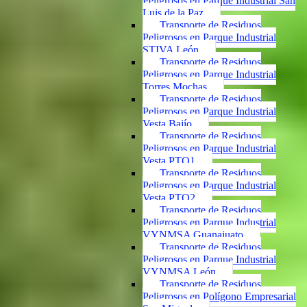
Peligrosos en Parque Industrial San
Luis de la Paz
Transporte de Residuos
Peligrosos en Parque Industrial
STIVA León
Transporte de Residuos
Peligrosos en Parque Industrial
Torres Mochas
Transporte de Residuos
Peligrosos en Parque Industrial
Vesta Bajío
Transporte de Residuos
Peligrosos en Parque Industrial
Vesta PTO1
Transporte de Residuos
Peligrosos en Parque Industrial
Vesta PTO2
Transporte de Residuos
Peligrosos en Parque Industrial
VYNMSA Guanajuato
Transporte de Residuos
Peligrosos en Parque Industrial
VYNMSA León
Transporte de Residuos
Peligrosos en Polígono Empresarial