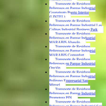
Transporte de Residuos
Peligrosos en Parque Industrial
Guanajuato Puerto Interior
(LINTEL)
Transporte de Residuos
Peligrosos en Parque Industrial Las
Colinas Industrial Business Park
Transporte de Residuos
Peligrosos en Parque Industrial
MARABIS Abasolo
Transporte de Residuos
Peligrosos en Parque Industrial
MARABIS Comonfort
Transporte de Residuos
Peligrosos en Parque Industrial
Opción
Transporte de Residuos
Peligrosos en Parque Industrial
Polígono Empresarial San
Miguel
Transporte de Residuos
Peligrosos en Parque Industrial
Promotora PIN
Transporte de Residuos