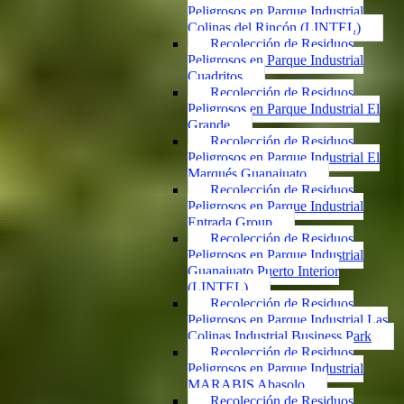
Peligrosos en Parque Industrial
Colinas del Rincón (LINTEL)
Recolección de Residuos
Peligrosos en Parque Industrial
Cuadritos
Recolección de Residuos
Peligrosos en Parque Industrial El
Grande
Recolección de Residuos
Peligrosos en Parque Industrial El
Marqués Guanajuato
Recolección de Residuos
Peligrosos en Parque Industrial
Entrada Group
Recolección de Residuos
Peligrosos en Parque Industrial
Guanajuato Puerto Interior
(LINTEL)
Recolección de Residuos
Peligrosos en Parque Industrial Las
Colinas Industrial Business Park
Recolección de Residuos
Peligrosos en Parque Industrial
MARABIS Abasolo
Recolección de Residuos