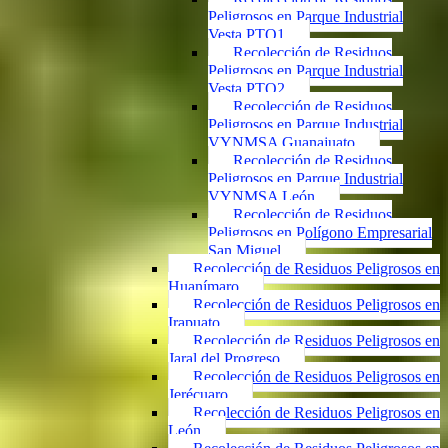
Peligrosos en Parque Industrial
Vesta PTO1
Recolección de Residuos
Peligrosos en Parque Industrial
Vesta PTO2
Recolección de Residuos
Peligrosos en Parque Industrial
VYNMSA Guanajuato
Recolección de Residuos
Peligrosos en Parque Industrial
VYNMSA León
Recolección de Residuos
Peligrosos en Polígono Empresarial
San Miguel
Recolección de Residuos Peligrosos en
Huanímaro
Recolección de Residuos Peligrosos en
Irapuato
Recolección de Residuos Peligrosos en
Jaral del Progreso
Recolección de Residuos Peligrosos en
Jerécuaro
Recolección de Residuos Peligrosos en
León