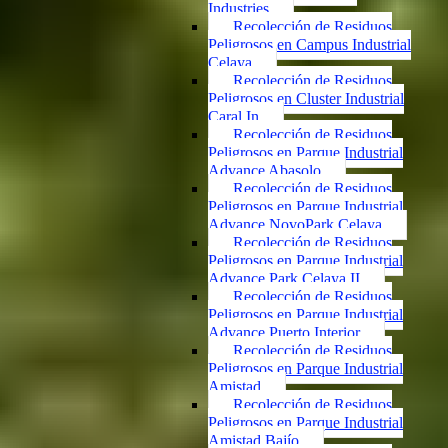
Industries
Recolección de Residuos
Peligrosos en Campus Industrial
Celaya
Recolección de Residuos
Peligrosos en Cluster Industrial
Caral In
Recolección de Residuos
Peligrosos en Parque Industrial
Advance Abasolo
Recolección de Residuos
Peligrosos en Parque Industrial
Advance NovoPark Celaya
Recolección de Residuos
Peligrosos en Parque Industrial
Advance Park Celaya II
Recolección de Residuos
Peligrosos en Parque Industrial
Advance Puerto Interior
Recolección de Residuos
Peligrosos en Parque Industrial
Amistad
Recolección de Residuos
Peligrosos en Parque Industrial
Amistad Bajío