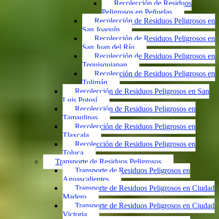
Recolección de Residuos
Peligrosos en Peñuelas
Recolección de Residuos Peligrosos en
San Joaquín
Recolección de Residuos Peligrosos en
San Juan del Río
Recolección de Residuos Peligrosos en
Tequisquiapan
Recolección de Residuos Peligrosos en
Tolimán
Recolección de Residuos Peligrosos en San
Luis Potosí
Recolección de Residuos Peligrosos en
Tamaulipas
Recolección de Residuos Peligrosos en
Tlaxcala
Recolección de Residuos Peligrosos en
Toluca
Transporte de Residuos Peligrosos
Transporte de Residuos Peligrosos en
Aguascalientes
Transporte de Residuos Peligrosos en Ciudad
Madero
Transporte de Residuos Peligrosos en Ciudad
Victoria