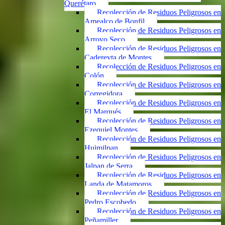
Querétaro
Recolección de Residuos Peligrosos en
Amealco de Bonfil
Recolección de Residuos Peligrosos en
Arroyo Seco
Recolección de Residuos Peligrosos en
Cadereyta de Montes
Recolección de Residuos Peligrosos en
Colón
Recolección de Residuos Peligrosos en
Corregidora
Recolección de Residuos Peligrosos en
El Marqués
Recolección de Residuos Peligrosos en
Ezequiel Montes
Recolección de Residuos Peligrosos en
Huimilpan
Recolección de Residuos Peligrosos en
Jalpan de Serra
Recolección de Residuos Peligrosos en
Landa de Matamoros
Recolección de Residuos Peligrosos en
Pedro Escobedo
Recolección de Residuos Peligrosos en
Peñamiller