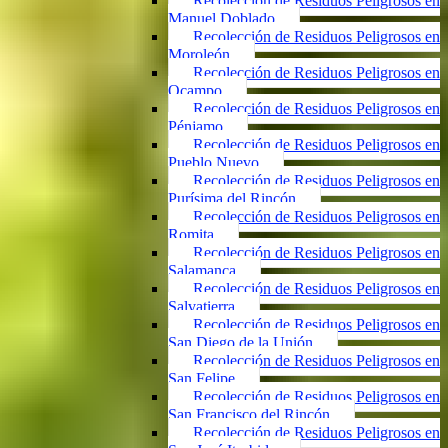
Recolección de Residuos Peligrosos en
Manuel Doblado
Recolección de Residuos Peligrosos en
Moroleón
Recolección de Residuos Peligrosos en
Ocampo
Recolección de Residuos Peligrosos en
Pénjamo
Recolección de Residuos Peligrosos en
Pueblo Nuevo
Recolección de Residuos Peligrosos en
Purísima del Rincón
Recolección de Residuos Peligrosos en
Romita
Recolección de Residuos Peligrosos en
Salamanca
Recolección de Residuos Peligrosos en
Salvatierra
Recolección de Residuos Peligrosos en
San Diego de la Unión
Recolección de Residuos Peligrosos en
San Felipe
Recolección de Residuos Peligrosos en
San Francisco del Rincón
Recolección de Residuos Peligrosos en