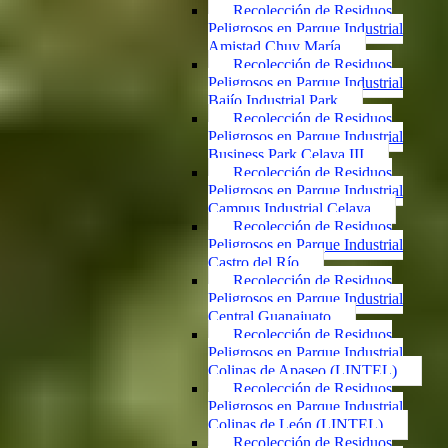
Recolección de Residuos
Peligrosos en Parque Industrial
Amistad Chuy María
Recolección de Residuos
Peligrosos en Parque Industrial
Bajío Industrial Park
Recolección de Residuos
Peligrosos en Parque Industrial
Business Park Celaya III
Recolección de Residuos
Peligrosos en Parque Industrial
Campus Industrial Celaya
Recolección de Residuos
Peligrosos en Parque Industrial
Castro del Río
Recolección de Residuos
Peligrosos en Parque Industrial
Central Guanajuato
Recolección de Residuos
Peligrosos en Parque Industrial
Colinas de Apaseo (LINTEL)
Recolección de Residuos
Peligrosos en Parque Industrial
Colinas de León (LINTEL)
Recolección de Residuos