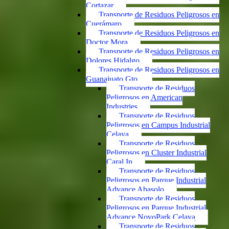
Cortazar
Transporte de Residuos Peligrosos en
Cuerámaro
Transporte de Residuos Peligrosos en
Doctor Mora
Transporte de Residuos Peligrosos en
Dolores Hidalgo
Transporte de Residuos Peligrosos en
Guanajuato Gto.
Transporte de Residuos
Peligrosos en American
Industries
Transporte de Residuos
Peligrosos en Campus Industrial
Celaya
Transporte de Residuos
Peligrosos en Cluster Industrial
Caral In
Transporte de Residuos
Peligrosos en Parque Industrial
Advance Abasolo
Transporte de Residuos
Peligrosos en Parque Industrial
Advance NovoPark Celaya
Transporte de Residuos