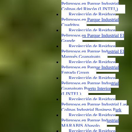
Peligrosos en Parque Industrial
Colinas del Rincón (LINTEL)
Recolección de Residuos
Peligrosos en Parque Industrial
Cuadritos
Recolección de Residuos
Peligrosos en Parque Industrial El
Grande
Recolección de Residuos
Peligrosos en Parque Industrial El
Marqués Guanajuato
Recolección de Residuos
Peligrosos en Parque Industrial
Entrada Group
Recolección de Residuos
Peligrosos en Parque Industrial
Guanajuato Puerto Interior
(LINTEL)
Recolección de Residuos
Peligrosos en Parque Industrial Las
Colinas Industrial Business Park
Recolección de Residuos
Peligrosos en Parque Industrial
MARABIS Abasolo
Recolección de Residuos