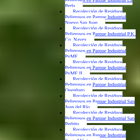
Peligrosos en Parque Industrial La
Perla
Recolección de Residuos
Peligrosos en Parque Industrial
Nuevo San Juan
Recolección de Residuos
Peligrosos en Parque Industrial P.K.
Co. Navex
Recolección de Residuos
Peligrosos en Parque Industrial
PyME
Recolección de Residuos
Peligrosos en Parque Industrial
PyME II
Recolección de Residuos
Peligrosos en Parque Industrial
Querétaro
Recolección de Residuos
Peligrosos en Parque Industrial San
Juan del Río
Recolección de Residuos
Peligrosos en Parque Industrial San
Pedrito
Recolección de Residuos
Peligrosos en Parque Industrial