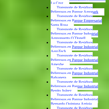
La Cruz
Transporte de Residuos
Peligrosos en Parque Agropark
Transporte de Residuos
Peligrosos en Parque Empresarial
Santa Rosa
Transporte de Residuos
Peligrosos en Parque Industrial
Aereopuerto O´Donell
Transporte de Residuos
Peligrosos en Parque Industrial
AeroTech
Transporte de Residuos
Peligrosos en Parque Industrial
Amexhe
Transporte de Residuos
Peligrosos en Parque Industrial
Balvanera
Transporte de Residuos
Peligrosos en Parque Industrial
Benito Juárez
Transporte de Residuos
Peligrosos en Parque Industrial
Bernardo Quintana Arrioja
Transporte de Residuos