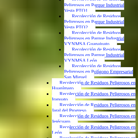
Peligrosos en Parque Industrial
Vesta PTO1
Recolección de Residuos
Peligrosos en Parque Industrial
Vesta PTO2
Recolección de Residuos
Peligrosos en Parque Industrial
VYNMSA Guanajuato
Recolección de Residuos
Peligrosos en Parque Industrial
VYNMSA León
Recolección de Residuos
Peligrosos en Polígono Empresarial
San Miguel
Recolección de Residuos Peligrosos en
Huanímaro
Recolección de Residuos Peligrosos en
Irapuato
Recolección de Residuos Peligrosos en
Jaral del Progreso
Recolección de Residuos Peligrosos en
Jerécuaro
Recolección de Residuos Peligrosos en
León