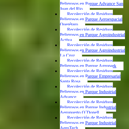
Peligrosos en Parque Advance San
Juan del Rio
Recolección de Residuos
Peligrosos en Parque Aeroespacial
Querétaro
Recolección de Residuos
Peligrosos en Parque Agroindustrial
Activa
Recolección de Residuos
Peligrosos en Parque Agroindustrial
La Cruz
Recolección de Residuos
Peligrosos en Parque Agropark
Recolección de Residuos
Peligrosos en Parque Empresarial
Santa Rosa
Recolección de Residuos
Peligrosos en Parque Industrial
Advance
Recolección de Residuos
Peligrosos en Parque Industrial
Aeropuerto O´Donell
Recolección de Residuos
Peligrosos en Parque Industrial
AeroTech