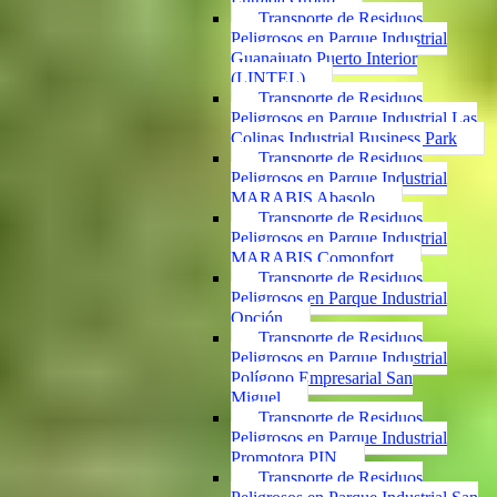
Transporte de Residuos
Peligrosos en Parque Industrial
Guanajuato Puerto Interior
(LINTEL)
Transporte de Residuos
Peligrosos en Parque Industrial Las
Colinas Industrial Business Park
Transporte de Residuos
Peligrosos en Parque Industrial
MARABIS Abasolo
Transporte de Residuos
Peligrosos en Parque Industrial
MARABIS Comonfort
Transporte de Residuos
Peligrosos en Parque Industrial
Opción
Transporte de Residuos
Peligrosos en Parque Industrial
Polígono Empresarial San
Miguel
Transporte de Residuos
Peligrosos en Parque Industrial
Promotora PIN
Transporte de Residuos