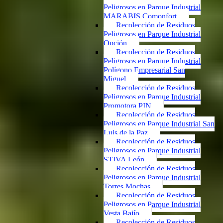
Peligrosos en Parque Industrial
MARABIS Comonfort
Recolección de Residuos
Peligrosos en Parque Industrial
Opción
Recolección de Residuos
Peligrosos en Parque Industrial
Polígono Empresarial San
Miguel
Recolección de Residuos
Peligrosos en Parque Industrial
Promotora PIN
Recolección de Residuos
Peligrosos en Parque Industrial San
Luis de la Paz
Recolección de Residuos
Peligrosos en Parque Industrial
STIVA León
Recolección de Residuos
Peligrosos en Parque Industrial
Torres Mochas
Recolección de Residuos
Peligrosos en Parque Industrial
Vesta Bajío
Recolección de Residuos