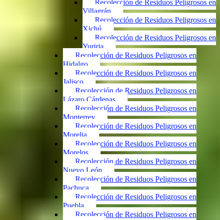
Recolección de Residuos Peligrosos en
Villagrán
Recolección de Residuos Peligrosos en
Xichú
Recolección de Residuos Peligrosos en
Yuriria
Recolección de Residuos Peligrosos en
Hidalgo
Recolección de Residuos Peligrosos en
Jalisco
Recolección de Residuos Peligrosos en
Lázaro Cárdenas
Recolección de Residuos Peligrosos en
Monterrey
Recolección de Residuos Peligrosos en
Morelia
Recolección de Residuos Peligrosos en
Morelos
Recolección de Residuos Peligrosos en
Nuevo León
Recolección de Residuos Peligrosos en
Pachuca
Recolección de Residuos Peligrosos en
Puebla
Recolección de Residuos Peligrosos en