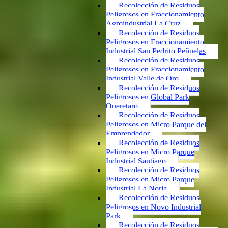
Recolección de Residuos
Peligrosos en Fraccionamiento
Agroindustrial La Cruz
Recolección de Residuos
Peligrosos en Fraccionamiento
Industrial San Pedrito Peñuelas
Recolección de Residuos
Peligrosos en Fraccionamiento
Industrial Valle de Oro
Recolección de Residuos
Peligrosos en Global Park
Queretaro
Recolección de Residuos
Peligrosos en Micro Parque del
Emprendedor
Recolección de Residuos
Peligrosos en Micro Parque
Industrial Santiago
Recolección de Residuos
Peligrosos en Micro Parque
Industrial La Noria
Recolección de Residuos
Peligrosos en Novo Industrial
Park
Recolección de Residuos