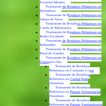
Ezequiel Montes
Transporte de Residuos Peligrosos en
Huimilpan
Transporte de Residuos Peligrosos en
Jalpan de Serra
Transporte de Residuos Peligrosos en
Landa de Matamoros
Transporte de Residuos Peligrosos en
Pedro Escobedo
Transporte de Residuos Peligrosos en
Peñamiller
Transporte de Residuos Peligrosos en
Pinal de Amoles
Transporte de Residuos Peligrosos en
Queretaro Qro
Transporte de Residuos
Peligrosos en Conjunto Luxar
Transporte de Residuos
Peligrosos en Global Park
Queretaro
Transporte de Residuos
Peligrosos en Parque Aeroespacial
Querétaro
Transporte de Residuos
Peligrosos en Parque Agroindustrial