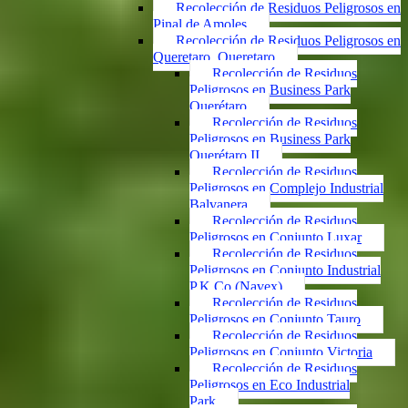
Recolección de Residuos Peligrosos en
Pinal de Amoles
Recolección de Residuos Peligrosos en
Queretaro, Queretaro
Recolección de Residuos
Peligrosos en Business Park
Querétaro
Recolección de Residuos
Peligrosos en Business Park
Querétaro II
Recolección de Residuos
Peligrosos en Complejo Industrial
Balvanera
Recolección de Residuos
Peligrosos en Conjunto Luxar
Recolección de Residuos
Peligrosos en Conjunto Industrial
P.K.Co (Navex)
Recolección de Residuos
Peligrosos en Conjunto Tauro
Recolección de Residuos
Peligrosos en Conjunto Victoria
Recolección de Residuos
Peligrosos en Eco Industrial
Park