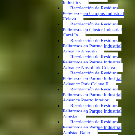
Industries
Recolección de Residuos
Peligrosos en Campus Industrial
Celaya
Recolección de Residuos
Peligrosos en Cluster Industrial
Caral In
Recolección de Residuos
Peligrosos en Parque Industrial
Advance Abasolo
Recolección de Residuos
Peligrosos en Parque Industrial
Advance NovoPark Celaya
Recolección de Residuos
Peligrosos en Parque Industrial
Advance Park Celaya II
Recolección de Residuos
Peligrosos en Parque Industrial
Advance Puerto Interior
Recolección de Residuos
Peligrosos en Parque Industrial
Amistad
Recolección de Residuos
Peligrosos en Parque Industrial
Amistad Bajío