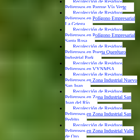
Recolección de Residuos
Peligrosos en Parque Vía Verte
Recolección de Residuos
Peligrosos en Polígono Empresarial
La Griega
Recolección de Residuos
Peligrosos en Polígono Empresarial
Santa Rosa
Recolección de Residuos
Peligrosos en Puerta Querétaro
Industrial Park
Recolección de Residuos
Peligrosos en VYNMSA
Recolección de Residuos
Peligrosos en Zona Industrial Nuevo
San Juan
Recolección de Residuos
Peligrosos en Zona Industrial San
Juan del Río
Recolección de Residuos
Peligrosos en Zona Industrial San
Pedrito
Recolección de Residuos
Peligrosos en Zona Industrial Valle
de Oro