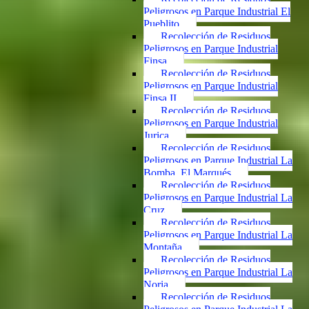
Peligrosos en Parque Industrial El
Pueblito
Recolección de Residuos
Peligrosos en Parque Industrial
Finsa
Recolección de Residuos
Peligrosos en Parque Industrial
Finsa II
Recolección de Residuos
Peligrosos en Parque Industrial
Jurica
Recolección de Residuos
Peligrosos en Parque Industrial La
Bomba, El Marqués
Recolección de Residuos
Peligrosos en Parque Industrial La
Cruz
Recolección de Residuos
Peligrosos en Parque Industrial La
Montaña
Recolección de Residuos
Peligrosos en Parque Industrial La
Noria
Recolección de Residuos