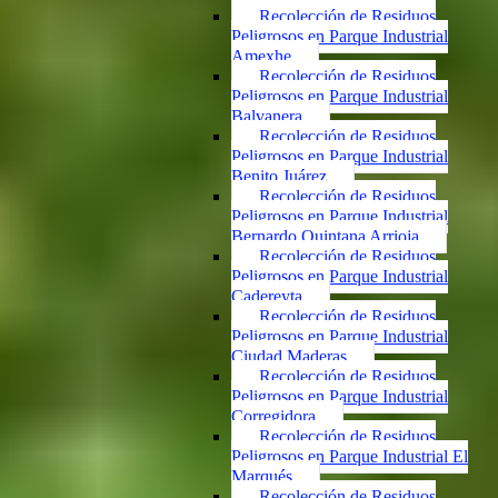
Recolección de Residuos
Peligrosos en Parque Industrial
Amexhe
Recolección de Residuos
Peligrosos en Parque Industrial
Balvanera
Recolección de Residuos
Peligrosos en Parque Industrial
Benito Juárez
Recolección de Residuos
Peligrosos en Parque Industrial
Bernardo Quintana Arrioja
Recolección de Residuos
Peligrosos en Parque Industrial
Cadereyta
Recolección de Residuos
Peligrosos en Parque Industrial
Ciudad Maderas
Recolección de Residuos
Peligrosos en Parque Industrial
Corregidora
Recolección de Residuos
Peligrosos en Parque Industrial El
Marqués
Recolección de Residuos