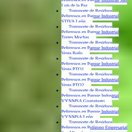
Peligrosos en Parque Industrial San
Luis de la Paz
Transporte de Residuos
Peligrosos en Parque Industrial
STIVA León
Transporte de Residuos
Peligrosos en Parque Industrial
Torres Mochas
Transporte de Residuos
Peligrosos en Parque Industrial
Vesta Bajío
Transporte de Residuos
Peligrosos en Parque Industrial
Vesta PTO1
Transporte de Residuos
Peligrosos en Parque Industrial
Vesta PTO2
Transporte de Residuos
Peligrosos en Parque Industrial
VYNMSA Guanajuato
Transporte de Residuos
Peligrosos en Parque Industrial
VYNMSA León
Transporte de Residuos
Peligrosos en Polígono Empresarial