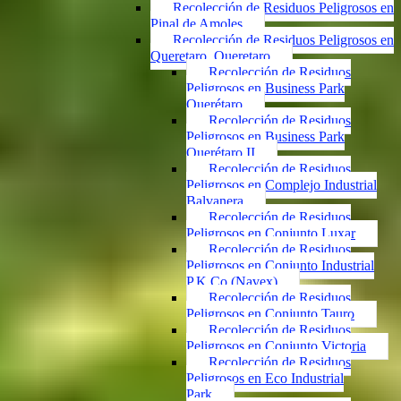
Recolección de Residuos Peligrosos en
Pinal de Amoles
Recolección de Residuos Peligrosos en
Queretaro, Queretaro
Recolección de Residuos
Peligrosos en Business Park
Querétaro
Recolección de Residuos
Peligrosos en Business Park
Querétaro II
Recolección de Residuos
Peligrosos en Complejo Industrial
Balvanera
Recolección de Residuos
Peligrosos en Conjunto Luxar
Recolección de Residuos
Peligrosos en Conjunto Industrial
P.K.Co (Navex)
Recolección de Residuos
Peligrosos en Conjunto Tauro
Recolección de Residuos
Peligrosos en Conjunto Victoria
Recolección de Residuos
Peligrosos en Eco Industrial
Park