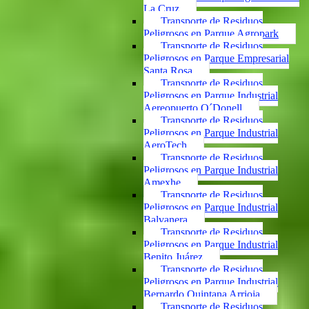
La Cruz
Transporte de Residuos
Peligrosos en Parque Agropark
Transporte de Residuos
Peligrosos en Parque Empresarial
Santa Rosa
Transporte de Residuos
Peligrosos en Parque Industrial
Aereopuerto O´Donell
Transporte de Residuos
Peligrosos en Parque Industrial
AeroTech
Transporte de Residuos
Peligrosos en Parque Industrial
Amexhe
Transporte de Residuos
Peligrosos en Parque Industrial
Balvanera
Transporte de Residuos
Peligrosos en Parque Industrial
Benito Juárez
Transporte de Residuos
Peligrosos en Parque Industrial
Bernardo Quintana Arrioja
Transporte de Residuos