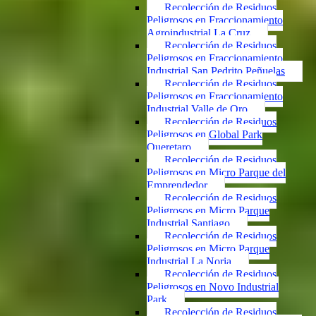
Recolección de Residuos
Peligrosos en Fraccionamiento
Agroindustrial La Cruz
Recolección de Residuos
Peligrosos en Fraccionamiento
Industrial San Pedrito Peñuelas
Recolección de Residuos
Peligrosos en Fraccionamiento
Industrial Valle de Oro
Recolección de Residuos
Peligrosos en Global Park
Queretaro
Recolección de Residuos
Peligrosos en Micro Parque del
Emprendedor
Recolección de Residuos
Peligrosos en Micro Parque
Industrial Santiago
Recolección de Residuos
Peligrosos en Micro Parque
Industrial La Noria
Recolección de Residuos
Peligrosos en Novo Industrial
Park
Recolección de Residuos