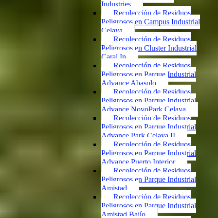
Industries
Recolección de Residuos
Peligrosos en Campus Industrial
Celaya
Recolección de Residuos
Peligrosos en Cluster Industrial
Caral In
Recolección de Residuos
Peligrosos en Parque Industrial
Advance Abasolo
Recolección de Residuos
Peligrosos en Parque Industrial
Advance NovoPark Celaya
Recolección de Residuos
Peligrosos en Parque Industrial
Advance Park Celaya II
Recolección de Residuos
Peligrosos en Parque Industrial
Advance Puerto Interior
Recolección de Residuos
Peligrosos en Parque Industrial
Amistad
Recolección de Residuos
Peligrosos en Parque Industrial
Amistad Bajío