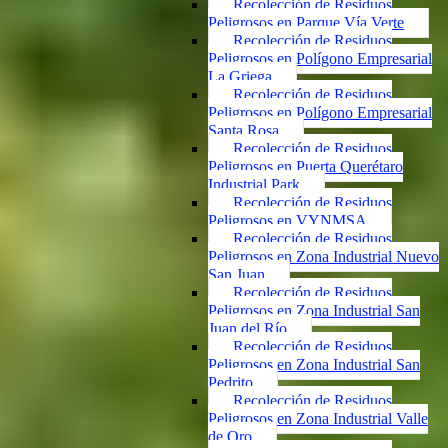
Recolección de Residuos
Peligrosos en Parque Vía Verte
Recolección de Residuos
Peligrosos en Polígono Empresarial
La Griega
Recolección de Residuos
Peligrosos en Polígono Empresarial
Santa Rosa
Recolección de Residuos
Peligrosos en Puerta Querétaro
Industrial Park
Recolección de Residuos
Peligrosos en VYNMSA
Recolección de Residuos
Peligrosos en Zona Industrial Nuevo
San Juan
Recolección de Residuos
Peligrosos en Zona Industrial San
Juan del Río
Recolección de Residuos
Peligrosos en Zona Industrial San
Pedrito
Recolección de Residuos
Peligrosos en Zona Industrial Valle
de Oro