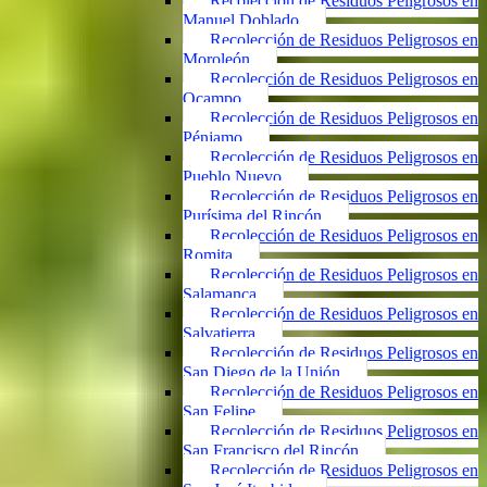
Recolección de Residuos Peligrosos en
Manuel Doblado
Recolección de Residuos Peligrosos en
Moroleón
Recolección de Residuos Peligrosos en
Ocampo
Recolección de Residuos Peligrosos en
Pénjamo
Recolección de Residuos Peligrosos en
Pueblo Nuevo
Recolección de Residuos Peligrosos en
Purísima del Rincón
Recolección de Residuos Peligrosos en
Romita
Recolección de Residuos Peligrosos en
Salamanca
Recolección de Residuos Peligrosos en
Salvatierra
Recolección de Residuos Peligrosos en
San Diego de la Unión
Recolección de Residuos Peligrosos en
San Felipe
Recolección de Residuos Peligrosos en
San Francisco del Rincón
Recolección de Residuos Peligrosos en