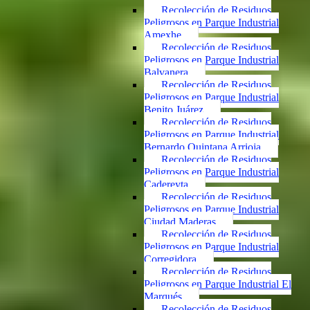
Recolección de Residuos
Peligrosos en Parque Industrial
Amexhe
Recolección de Residuos
Peligrosos en Parque Industrial
Balvanera
Recolección de Residuos
Peligrosos en Parque Industrial
Benito Juárez
Recolección de Residuos
Peligrosos en Parque Industrial
Bernardo Quintana Arrioja
Recolección de Residuos
Peligrosos en Parque Industrial
Cadereyta
Recolección de Residuos
Peligrosos en Parque Industrial
Ciudad Maderas
Recolección de Residuos
Peligrosos en Parque Industrial
Corregidora
Recolección de Residuos
Peligrosos en Parque Industrial El
Marqués
Recolección de Residuos