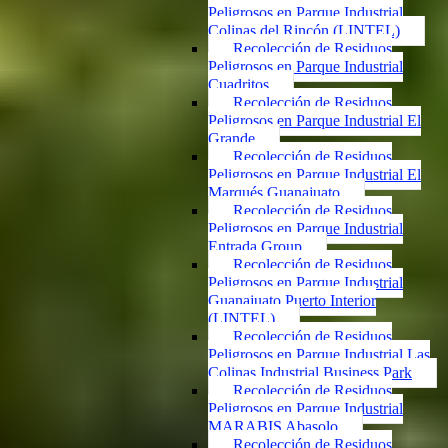
Peligrosos en Parque Industrial
Colinas del Rincón (LINTEL)
Recolección de Residuos
Peligrosos en Parque Industrial
Cuadritos
Recolección de Residuos
Peligrosos en Parque Industrial El
Grande
Recolección de Residuos
Peligrosos en Parque Industrial El
Marqués Guanajuato
Recolección de Residuos
Peligrosos en Parque Industrial
Entrada Group
Recolección de Residuos
Peligrosos en Parque Industrial
Guanajuato Puerto Interior
(LINTEL)
Recolección de Residuos
Peligrosos en Parque Industrial Las
Colinas Industrial Business Park
Recolección de Residuos
Peligrosos en Parque Industrial
MARABIS Abasolo
Recolección de Residuos