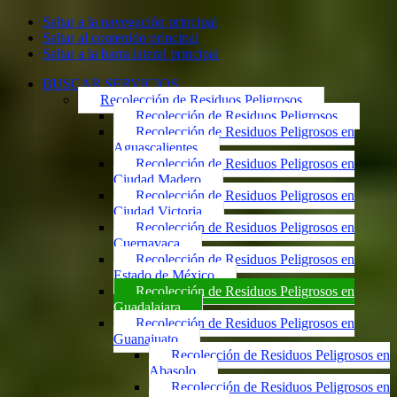
Saltar a la navegación principal
Saltar al contenido principal
Saltar a la barra lateral principal
BUSCAR SERVICIOS
Recolección de Residuos Peligrosos
Recolección de Residuos Peligrosos
Recolección de Residuos Peligrosos en
Aguascalientes
Recolección de Residuos Peligrosos en
Ciudad Madero
Recolección de Residuos Peligrosos en
Ciudad Victoria
Recolección de Residuos Peligrosos en
Cuernavaca
Recolección de Residuos Peligrosos en
Estado de México
Recolección de Residuos Peligrosos en
Guadalajara
Recolección de Residuos Peligrosos en
Guanajuato
Recolección de Residuos Peligrosos en
Abasolo
Recolección de Residuos Peligrosos en