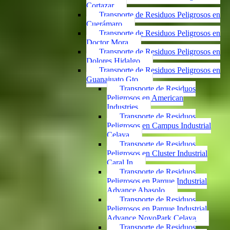
Cortazar
Transporte de Residuos Peligrosos en
Cuerámaro
Transporte de Residuos Peligrosos en
Doctor Mora
Transporte de Residuos Peligrosos en
Dolores Hidalgo
Transporte de Residuos Peligrosos en
Guanajuato Gto.
Transporte de Residuos
Peligrosos en American
Industries
Transporte de Residuos
Peligrosos en Campus Industrial
Celaya
Transporte de Residuos
Peligrosos en Cluster Industrial
Caral In
Transporte de Residuos
Peligrosos en Parque Industrial
Advance Abasolo
Transporte de Residuos
Peligrosos en Parque Industrial
Advance NovoPark Celaya
Transporte de Residuos