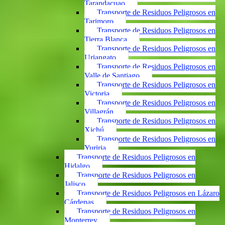
Tarandacuao
Transporte de Residuos Peligrosos en
Tarimoro
Transporte de Residuos Peligrosos en
Tierra Blanca
Transporte de Residuos Peligrosos en
Uriangato
Transporte de Residuos Peligrosos en
Valle de Santiago
Transporte de Residuos Peligrosos en
Victoria
Transporte de Residuos Peligrosos en
Villagrán
Transporte de Residuos Peligrosos en
Xichú
Transporte de Residuos Peligrosos en
Yuriria
Transporte de Residuos Peligrosos en
Hidalgo
Transporte de Residuos Peligrosos en
Jalisco
Transporte de Residuos Peligrosos en Lázaro
Cárdenas
Transporte de Residuos Peligrosos en
Monterrey