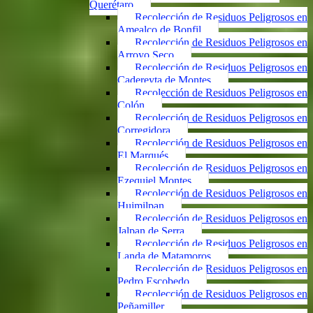
Querétaro
Recolección de Residuos Peligrosos en
Amealco de Bonfil
Recolección de Residuos Peligrosos en
Arroyo Seco
Recolección de Residuos Peligrosos en
Cadereyta de Montes
Recolección de Residuos Peligrosos en
Colón
Recolección de Residuos Peligrosos en
Corregidora
Recolección de Residuos Peligrosos en
El Marqués
Recolección de Residuos Peligrosos en
Ezequiel Montes
Recolección de Residuos Peligrosos en
Huimilpan
Recolección de Residuos Peligrosos en
Jalpan de Serra
Recolección de Residuos Peligrosos en
Landa de Matamoros
Recolección de Residuos Peligrosos en
Pedro Escobedo
Recolección de Residuos Peligrosos en
Peñamiller