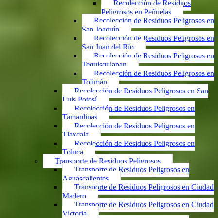
Recolección de Residuos
Peligrosos en Peñuelas
Recolección de Residuos Peligrosos en
San Joaquín
Recolección de Residuos Peligrosos en
San Juan del Río
Recolección de Residuos Peligrosos en
Tequisquiapan
Recolección de Residuos Peligrosos en
Tolimán
Recolección de Residuos Peligrosos en San
Luis Potosí
Recolección de Residuos Peligrosos en
Tamaulipas
Recolección de Residuos Peligrosos en
Tlaxcala
Recolección de Residuos Peligrosos en
Toluca
Transporte de Residuos Peligrosos
Transporte de Residuos Peligrosos en
Aguascalientes
Transporte de Residuos Peligrosos en Ciudad
Madero
Transporte de Residuos Peligrosos en Ciudad
Victoria