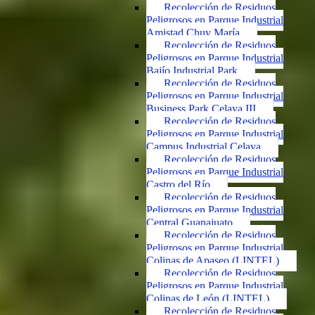
Recolección de Residuos
Peligrosos en Parque Industrial
Amistad Chuy María
Recolección de Residuos
Peligrosos en Parque Industrial
Bajío Industrial Park
Recolección de Residuos
Peligrosos en Parque Industrial
Business Park Celaya III
Recolección de Residuos
Peligrosos en Parque Industrial
Campus Industrial Celaya
Recolección de Residuos
Peligrosos en Parque Industrial
Castro del Río
Recolección de Residuos
Peligrosos en Parque Industrial
Central Guanajuato
Recolección de Residuos
Peligrosos en Parque Industrial
Colinas de Apaseo (LINTEL)
Recolección de Residuos
Peligrosos en Parque Industrial
Colinas de León (LINTEL)
Recolección de Residuos