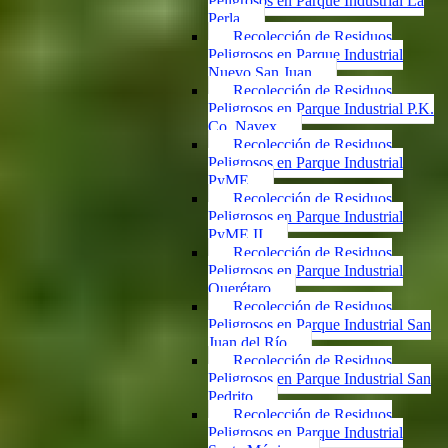
Peligrosos en Parque Industrial La
Perla
Recolección de Residuos
Peligrosos en Parque Industrial
Nuevo San Juan
Recolección de Residuos
Peligrosos en Parque Industrial P.K.
Co. Navex
Recolección de Residuos
Peligrosos en Parque Industrial
PyME
Recolección de Residuos
Peligrosos en Parque Industrial
PyME II
Recolección de Residuos
Peligrosos en Parque Industrial
Querétaro
Recolección de Residuos
Peligrosos en Parque Industrial San
Juan del Río
Recolección de Residuos
Peligrosos en Parque Industrial San
Pedrito
Recolección de Residuos
Peligrosos en Parque Industrial