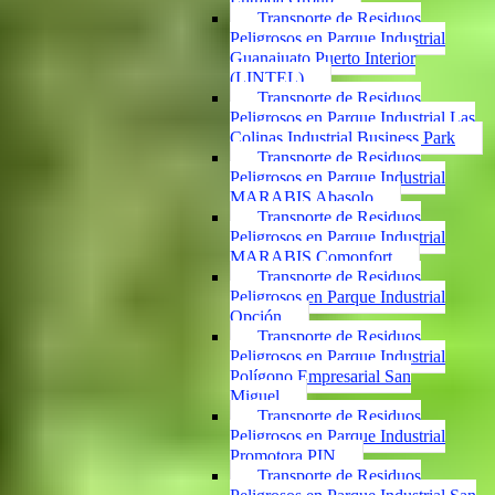
Transporte de Residuos
Peligrosos en Parque Industrial
Guanajuato Puerto Interior
(LINTEL)
Transporte de Residuos
Peligrosos en Parque Industrial Las
Colinas Industrial Business Park
Transporte de Residuos
Peligrosos en Parque Industrial
MARABIS Abasolo
Transporte de Residuos
Peligrosos en Parque Industrial
MARABIS Comonfort
Transporte de Residuos
Peligrosos en Parque Industrial
Opción
Transporte de Residuos
Peligrosos en Parque Industrial
Polígono Empresarial San
Miguel
Transporte de Residuos
Peligrosos en Parque Industrial
Promotora PIN
Transporte de Residuos