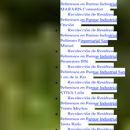
Peligrosos en Parque Industrial
MARABIS Comonfort
Recolección de Residuos
Peligrosos en Parque Industrial
Opción
Recolección de Residuos
Peligrosos en Parque Industrial
Polígono Empresarial San
Miguel
Recolección de Residuos
Peligrosos en Parque Industrial
Promotora PIN
Recolección de Residuos
Peligrosos en Parque Industrial San
Luis de la Paz
Recolección de Residuos
Peligrosos en Parque Industrial
STIVA León
Recolección de Residuos
Peligrosos en Parque Industrial
Torres Mochas
Recolección de Residuos
Peligrosos en Parque Industrial
Vesta Bajío
Recolección de Residuos