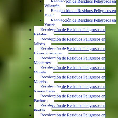
Recolección de Residuos Peligrosos en
Villagrán
Recolección de Residuos Peligrosos en
Xichú
Recolección de Residuos Peligrosos en
Yuriria
Recolección de Residuos Peligrosos en
Hidalgo
Recolección de Residuos Peligrosos en
Jalisco
Recolección de Residuos Peligrosos en
Lázaro Cárdenas
Recolección de Residuos Peligrosos en
Monterrey
Recolección de Residuos Peligrosos en
Morelia
Recolección de Residuos Peligrosos en
Morelos
Recolección de Residuos Peligrosos en
Nuevo León
Recolección de Residuos Peligrosos en
Pachuca
Recolección de Residuos Peligrosos en
Puebla
Recolección de Residuos Peligrosos en