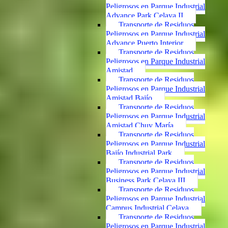
Peligrosos en Parque Industrial
Advance Park Celaya II
Transporte de Residuos
Peligrosos en Parque Industrial
Advance Puerto Interior
Transporte de Residuos
Peligrosos en Parque Industrial
Amistad
Transporte de Residuos
Peligrosos en Parque Industrial
Amistad Bajío
Transporte de Residuos
Peligrosos en Parque Industrial
Amistad Chuy María
Transporte de Residuos
Peligrosos en Parque Industrial
Bajío Industrial Park
Transporte de Residuos
Peligrosos en Parque Industrial
Business Park Celaya III
Transporte de Residuos
Peligrosos en Parque Industrial
Campus Industrial Celaya
Transporte de Residuos
Peligrosos en Parque Industrial