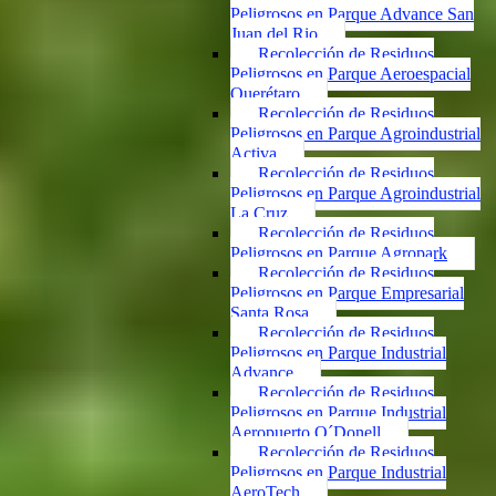
Peligrosos en Parque Advance San
Juan del Rio
Recolección de Residuos
Peligrosos en Parque Aeroespacial
Querétaro
Recolección de Residuos
Peligrosos en Parque Agroindustrial
Activa
Recolección de Residuos
Peligrosos en Parque Agroindustrial
La Cruz
Recolección de Residuos
Peligrosos en Parque Agropark
Recolección de Residuos
Peligrosos en Parque Empresarial
Santa Rosa
Recolección de Residuos
Peligrosos en Parque Industrial
Advance
Recolección de Residuos
Peligrosos en Parque Industrial
Aeropuerto O´Donell
Recolección de Residuos
Peligrosos en Parque Industrial
AeroTech