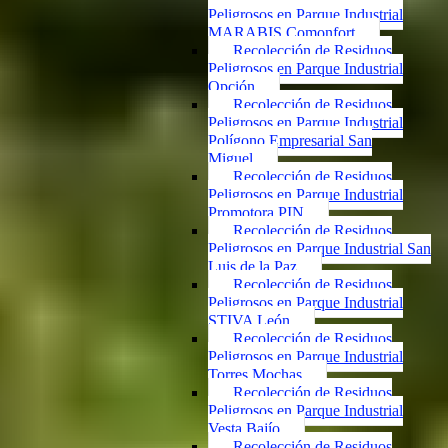
Peligrosos en Parque Industrial
MARABIS Comonfort
Recolección de Residuos
Peligrosos en Parque Industrial
Opción
Recolección de Residuos
Peligrosos en Parque Industrial
Polígono Empresarial San
Miguel
Recolección de Residuos
Peligrosos en Parque Industrial
Promotora PIN
Recolección de Residuos
Peligrosos en Parque Industrial San
Luis de la Paz
Recolección de Residuos
Peligrosos en Parque Industrial
STIVA León
Recolección de Residuos
Peligrosos en Parque Industrial
Torres Mochas
Recolección de Residuos
Peligrosos en Parque Industrial
Vesta Bajío
Recolección de Residuos