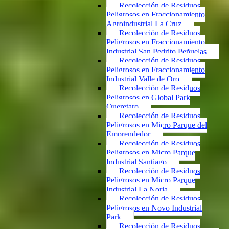
Recolección de Residuos
Peligrosos en Fraccionamiento
Agroindustrial La Cruz
Recolección de Residuos
Peligrosos en Fraccionamiento
Industrial San Pedrito Peñuelas
Recolección de Residuos
Peligrosos en Fraccionamiento
Industrial Valle de Oro
Recolección de Residuos
Peligrosos en Global Park
Queretaro
Recolección de Residuos
Peligrosos en Micro Parque del
Emprendedor
Recolección de Residuos
Peligrosos en Micro Parque
Industrial Santiago
Recolección de Residuos
Peligrosos en Micro Parque
Industrial La Noria
Recolección de Residuos
Peligrosos en Novo Industrial
Park
Recolección de Residuos