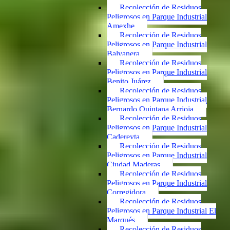
Recolección de Residuos
Peligrosos en Parque Industrial
Amexhe
Recolección de Residuos
Peligrosos en Parque Industrial
Balvanera
Recolección de Residuos
Peligrosos en Parque Industrial
Benito Juárez
Recolección de Residuos
Peligrosos en Parque Industrial
Bernardo Quintana Arrioja
Recolección de Residuos
Peligrosos en Parque Industrial
Cadereyta
Recolección de Residuos
Peligrosos en Parque Industrial
Ciudad Maderas
Recolección de Residuos
Peligrosos en Parque Industrial
Corregidora
Recolección de Residuos
Peligrosos en Parque Industrial El
Marqués
Recolección de Residuos