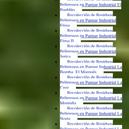
Peligrosos en Parque Industrial El
Pueblito
Recolección de Residuos
Peligrosos en Parque Industrial
Finsa
Recolección de Residuos
Peligrosos en Parque Industrial
Finsa II
Recolección de Residuos
Peligrosos en Parque Industrial
Jurica
Recolección de Residuos
Peligrosos en Parque Industrial La
Bomba, El Marqués
Recolección de Residuos
Peligrosos en Parque Industrial La
Cruz
Recolección de Residuos
Peligrosos en Parque Industrial La
Montaña
Recolección de Residuos
Peligrosos en Parque Industrial La
Noria
Recolección de Residuos