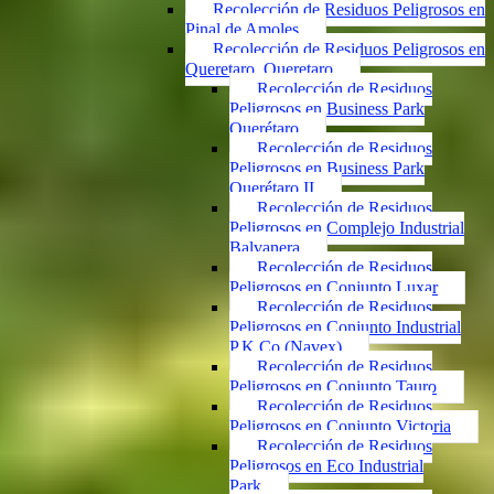
Recolección de Residuos Peligrosos en
Pinal de Amoles
Recolección de Residuos Peligrosos en
Queretaro, Queretaro
Recolección de Residuos
Peligrosos en Business Park
Querétaro
Recolección de Residuos
Peligrosos en Business Park
Querétaro II
Recolección de Residuos
Peligrosos en Complejo Industrial
Balvanera
Recolección de Residuos
Peligrosos en Conjunto Luxar
Recolección de Residuos
Peligrosos en Conjunto Industrial
P.K.Co (Navex)
Recolección de Residuos
Peligrosos en Conjunto Tauro
Recolección de Residuos
Peligrosos en Conjunto Victoria
Recolección de Residuos
Peligrosos en Eco Industrial
Park