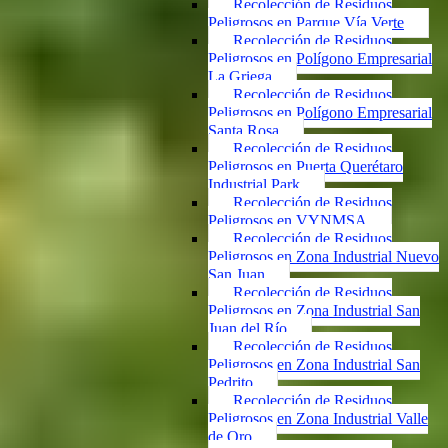
Recolección de Residuos
Peligrosos en Parque Vía Verte
Recolección de Residuos
Peligrosos en Polígono Empresarial
La Griega
Recolección de Residuos
Peligrosos en Polígono Empresarial
Santa Rosa
Recolección de Residuos
Peligrosos en Puerta Querétaro
Industrial Park
Recolección de Residuos
Peligrosos en VYNMSA
Recolección de Residuos
Peligrosos en Zona Industrial Nuevo
San Juan
Recolección de Residuos
Peligrosos en Zona Industrial San
Juan del Río
Recolección de Residuos
Peligrosos en Zona Industrial San
Pedrito
Recolección de Residuos
Peligrosos en Zona Industrial Valle
de Oro