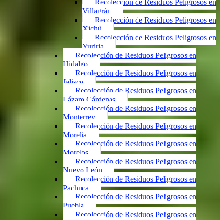
Recolección de Residuos Peligrosos en
Villagrán
Recolección de Residuos Peligrosos en
Xichú
Recolección de Residuos Peligrosos en
Yuriria
Recolección de Residuos Peligrosos en
Hidalgo
Recolección de Residuos Peligrosos en
Jalisco
Recolección de Residuos Peligrosos en
Lázaro Cárdenas
Recolección de Residuos Peligrosos en
Monterrey
Recolección de Residuos Peligrosos en
Morelia
Recolección de Residuos Peligrosos en
Morelos
Recolección de Residuos Peligrosos en
Nuevo León
Recolección de Residuos Peligrosos en
Pachuca
Recolección de Residuos Peligrosos en
Puebla
Recolección de Residuos Peligrosos en