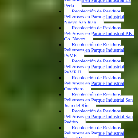
Peligrosos en Parque Industrial La
Perla
Recolección de Residuos
Peligrosos en Parque Industrial
Nuevo San Juan
Recolección de Residuos
Peligrosos en Parque Industrial P.K.
Co. Navex
Recolección de Residuos
Peligrosos en Parque Industrial
PyME
Recolección de Residuos
Peligrosos en Parque Industrial
PyME II
Recolección de Residuos
Peligrosos en Parque Industrial
Querétaro
Recolección de Residuos
Peligrosos en Parque Industrial San
Juan del Río
Recolección de Residuos
Peligrosos en Parque Industrial San
Pedrito
Recolección de Residuos
Peligrosos en Parque Industrial