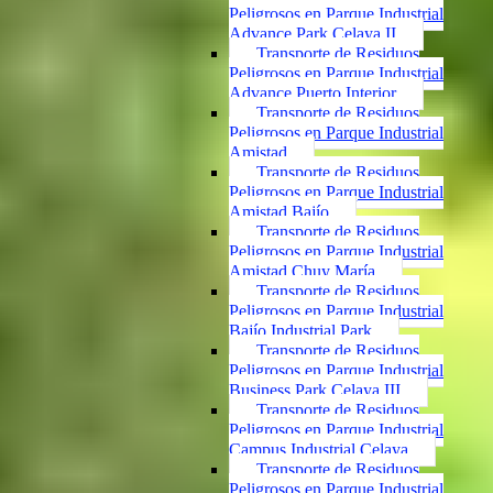
Peligrosos en Parque Industrial
Advance Park Celaya II
Transporte de Residuos
Peligrosos en Parque Industrial
Advance Puerto Interior
Transporte de Residuos
Peligrosos en Parque Industrial
Amistad
Transporte de Residuos
Peligrosos en Parque Industrial
Amistad Bajío
Transporte de Residuos
Peligrosos en Parque Industrial
Amistad Chuy María
Transporte de Residuos
Peligrosos en Parque Industrial
Bajío Industrial Park
Transporte de Residuos
Peligrosos en Parque Industrial
Business Park Celaya III
Transporte de Residuos
Peligrosos en Parque Industrial
Campus Industrial Celaya
Transporte de Residuos
Peligrosos en Parque Industrial