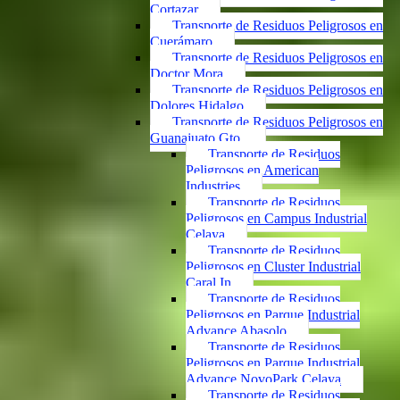
Cortazar
Transporte de Residuos Peligrosos en
Cuerámaro
Transporte de Residuos Peligrosos en
Doctor Mora
Transporte de Residuos Peligrosos en
Dolores Hidalgo
Transporte de Residuos Peligrosos en
Guanajuato Gto.
Transporte de Residuos
Peligrosos en American
Industries
Transporte de Residuos
Peligrosos en Campus Industrial
Celaya
Transporte de Residuos
Peligrosos en Cluster Industrial
Caral In
Transporte de Residuos
Peligrosos en Parque Industrial
Advance Abasolo
Transporte de Residuos
Peligrosos en Parque Industrial
Advance NovoPark Celaya
Transporte de Residuos