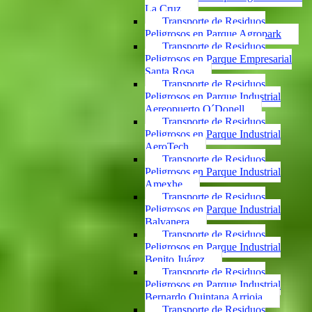
La Cruz
Transporte de Residuos
Peligrosos en Parque Agropark
Transporte de Residuos
Peligrosos en Parque Empresarial
Santa Rosa
Transporte de Residuos
Peligrosos en Parque Industrial
Aereopuerto O´Donell
Transporte de Residuos
Peligrosos en Parque Industrial
AeroTech
Transporte de Residuos
Peligrosos en Parque Industrial
Amexhe
Transporte de Residuos
Peligrosos en Parque Industrial
Balvanera
Transporte de Residuos
Peligrosos en Parque Industrial
Benito Juárez
Transporte de Residuos
Peligrosos en Parque Industrial
Bernardo Quintana Arrioja
Transporte de Residuos