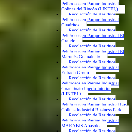
Peligrosos en Parque Industrial
Colinas del Rincón (LINTEL)
Recolección de Residuos
Peligrosos en Parque Industrial
Cuadritos
Recolección de Residuos
Peligrosos en Parque Industrial El
Grande
Recolección de Residuos
Peligrosos en Parque Industrial El
Marqués Guanajuato
Recolección de Residuos
Peligrosos en Parque Industrial
Entrada Group
Recolección de Residuos
Peligrosos en Parque Industrial
Guanajuato Puerto Interior
(LINTEL)
Recolección de Residuos
Peligrosos en Parque Industrial Las
Colinas Industrial Business Park
Recolección de Residuos
Peligrosos en Parque Industrial
MARABIS Abasolo
Recolección de Residuos