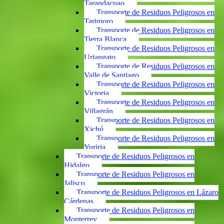
Tarandacuao
Transporte de Residuos Peligrosos en
Tarimoro
Transporte de Residuos Peligrosos en
Tierra Blanca
Transporte de Residuos Peligrosos en
Uriangato
Transporte de Residuos Peligrosos en
Valle de Santiago
Transporte de Residuos Peligrosos en
Victoria
Transporte de Residuos Peligrosos en
Villagrán
Transporte de Residuos Peligrosos en
Xichú
Transporte de Residuos Peligrosos en
Yuriria
Transporte de Residuos Peligrosos en
Hidalgo
Transporte de Residuos Peligrosos en
Jalisco
Transporte de Residuos Peligrosos en Lázaro
Cárdenas
Transporte de Residuos Peligrosos en
Monterrey