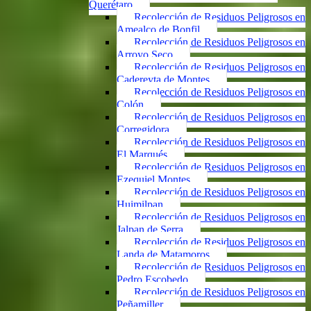
Querétaro
Recolección de Residuos Peligrosos en
Amealco de Bonfil
Recolección de Residuos Peligrosos en
Arroyo Seco
Recolección de Residuos Peligrosos en
Cadereyta de Montes
Recolección de Residuos Peligrosos en
Colón
Recolección de Residuos Peligrosos en
Corregidora
Recolección de Residuos Peligrosos en
El Marqués
Recolección de Residuos Peligrosos en
Ezequiel Montes
Recolección de Residuos Peligrosos en
Huimilpan
Recolección de Residuos Peligrosos en
Jalpan de Serra
Recolección de Residuos Peligrosos en
Landa de Matamoros
Recolección de Residuos Peligrosos en
Pedro Escobedo
Recolección de Residuos Peligrosos en
Peñamiller