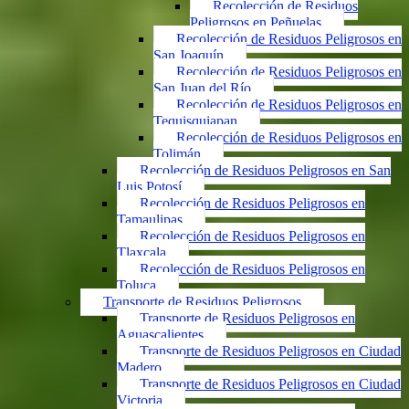
Recolección de Residuos
Peligrosos en Peñuelas
Recolección de Residuos Peligrosos en
San Joaquín
Recolección de Residuos Peligrosos en
San Juan del Río
Recolección de Residuos Peligrosos en
Tequisquiapan
Recolección de Residuos Peligrosos en
Tolimán
Recolección de Residuos Peligrosos en San
Luis Potosí
Recolección de Residuos Peligrosos en
Tamaulipas
Recolección de Residuos Peligrosos en
Tlaxcala
Recolección de Residuos Peligrosos en
Toluca
Transporte de Residuos Peligrosos
Transporte de Residuos Peligrosos en
Aguascalientes
Transporte de Residuos Peligrosos en Ciudad
Madero
Transporte de Residuos Peligrosos en Ciudad
Victoria