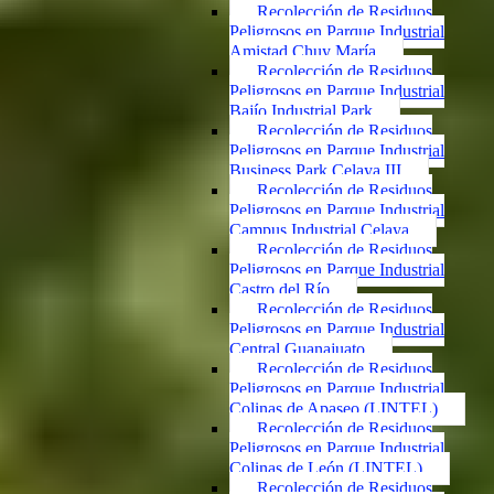
Recolección de Residuos
Peligrosos en Parque Industrial
Amistad Chuy María
Recolección de Residuos
Peligrosos en Parque Industrial
Bajío Industrial Park
Recolección de Residuos
Peligrosos en Parque Industrial
Business Park Celaya III
Recolección de Residuos
Peligrosos en Parque Industrial
Campus Industrial Celaya
Recolección de Residuos
Peligrosos en Parque Industrial
Castro del Río
Recolección de Residuos
Peligrosos en Parque Industrial
Central Guanajuato
Recolección de Residuos
Peligrosos en Parque Industrial
Colinas de Apaseo (LINTEL)
Recolección de Residuos
Peligrosos en Parque Industrial
Colinas de León (LINTEL)
Recolección de Residuos