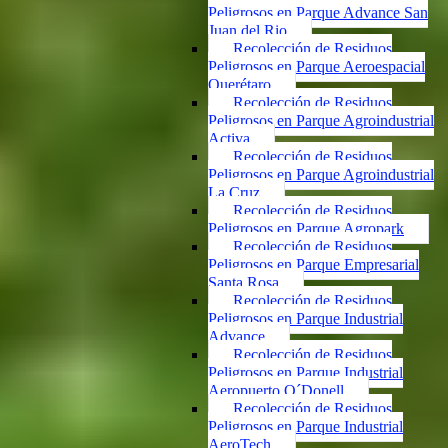
Peligrosos en Parque Advance San
Juan del Rio
Recolección de Residuos
Peligrosos en Parque Aeroespacial
Querétaro
Recolección de Residuos
Peligrosos en Parque Agroindustrial
Activa
Recolección de Residuos
Peligrosos en Parque Agroindustrial
La Cruz
Recolección de Residuos
Peligrosos en Parque Agropark
Recolección de Residuos
Peligrosos en Parque Empresarial
Santa Rosa
Recolección de Residuos
Peligrosos en Parque Industrial
Advance
Recolección de Residuos
Peligrosos en Parque Industrial
Aeropuerto O´Donell
Recolección de Residuos
Peligrosos en Parque Industrial
AeroTech