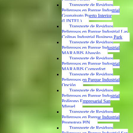
Transporte de Residuos
Peligrosos en Parque Industrial
Guanajuato Puerto Interior
(LINTEL)
Transporte de Residuos
Peligrosos en Parque Industrial Las
Colinas Industrial Business Park
Transporte de Residuos
Peligrosos en Parque Industrial
MARABIS Abasolo
Transporte de Residuos
Peligrosos en Parque Industrial
MARABIS Comonfort
Transporte de Residuos
Peligrosos en Parque Industrial
Opción
Transporte de Residuos
Peligrosos en Parque Industrial
Polígono Empresarial San
Miguel
Transporte de Residuos
Peligrosos en Parque Industrial
Promotora PIN
Transporte de Residuos