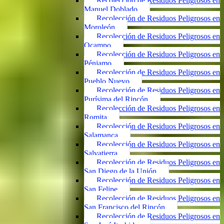
Recolección de Residuos Peligrosos en
Manuel Doblado
Recolección de Residuos Peligrosos en
Moroleón
Recolección de Residuos Peligrosos en
Ocampo
Recolección de Residuos Peligrosos en
Pénjamo
Recolección de Residuos Peligrosos en
Pueblo Nuevo
Recolección de Residuos Peligrosos en
Purísima del Rincón
Recolección de Residuos Peligrosos en
Romita
Recolección de Residuos Peligrosos en
Salamanca
Recolección de Residuos Peligrosos en
Salvatierra
Recolección de Residuos Peligrosos en
San Diego de la Unión
Recolección de Residuos Peligrosos en
San Felipe
Recolección de Residuos Peligrosos en
San Francisco del Rincón
Recolección de Residuos Peligrosos en