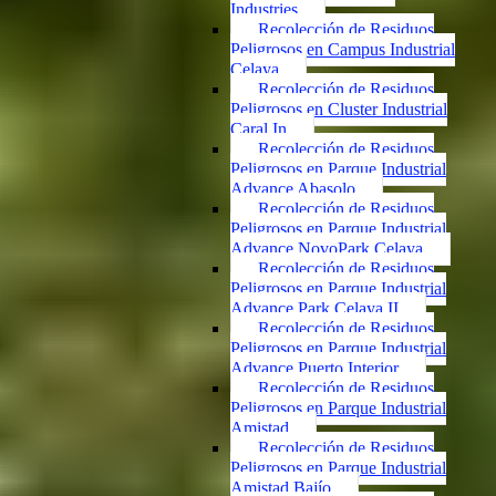
Industries
Recolección de Residuos
Peligrosos en Campus Industrial
Celaya
Recolección de Residuos
Peligrosos en Cluster Industrial
Caral In
Recolección de Residuos
Peligrosos en Parque Industrial
Advance Abasolo
Recolección de Residuos
Peligrosos en Parque Industrial
Advance NovoPark Celaya
Recolección de Residuos
Peligrosos en Parque Industrial
Advance Park Celaya II
Recolección de Residuos
Peligrosos en Parque Industrial
Advance Puerto Interior
Recolección de Residuos
Peligrosos en Parque Industrial
Amistad
Recolección de Residuos
Peligrosos en Parque Industrial
Amistad Bajío