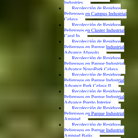
Industries
Recolección de Residuos
Peligrosos en Campus Industrial
Celaya
Recolección de Residuos
Peligrosos en Cluster Industrial
Caral In
Recolección de Residuos
Peligrosos en Parque Industrial
Advance Abasolo
Recolección de Residuos
Peligrosos en Parque Industrial
Advance NovoPark Celaya
Recolección de Residuos
Peligrosos en Parque Industrial
Advance Park Celaya II
Recolección de Residuos
Peligrosos en Parque Industrial
Advance Puerto Interior
Recolección de Residuos
Peligrosos en Parque Industrial
Amistad
Recolección de Residuos
Peligrosos en Parque Industrial
Amistad Bajío