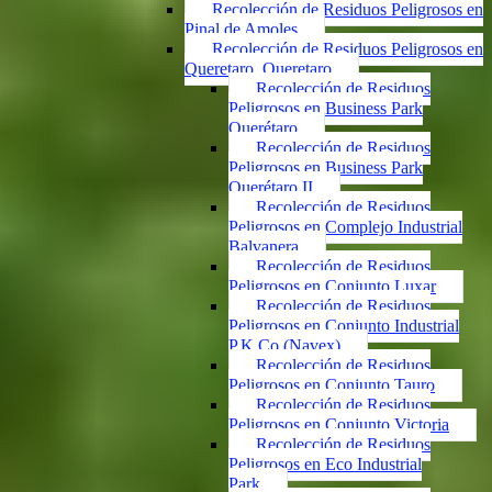
Recolección de Residuos Peligrosos en
Pinal de Amoles
Recolección de Residuos Peligrosos en
Queretaro, Queretaro
Recolección de Residuos
Peligrosos en Business Park
Querétaro
Recolección de Residuos
Peligrosos en Business Park
Querétaro II
Recolección de Residuos
Peligrosos en Complejo Industrial
Balvanera
Recolección de Residuos
Peligrosos en Conjunto Luxar
Recolección de Residuos
Peligrosos en Conjunto Industrial
P.K.Co (Navex)
Recolección de Residuos
Peligrosos en Conjunto Tauro
Recolección de Residuos
Peligrosos en Conjunto Victoria
Recolección de Residuos
Peligrosos en Eco Industrial
Park