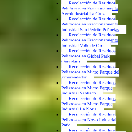
Recolección de Residuos
Peligrosos en Fraccionamiento
Agroindustrial La Cruz
Recolección de Residuos
Peligrosos en Fraccionamiento
Industrial San Pedrito Peñuelas
Recolección de Residuos
Peligrosos en Fraccionamiento
Industrial Valle de Oro
Recolección de Residuos
Peligrosos en Global Park
Queretaro
Recolección de Residuos
Peligrosos en Micro Parque del
Emprendedor
Recolección de Residuos
Peligrosos en Micro Parque
Industrial Santiago
Recolección de Residuos
Peligrosos en Micro Parque
Industrial La Noria
Recolección de Residuos
Peligrosos en Novo Industrial
Park
Recolección de Residuos