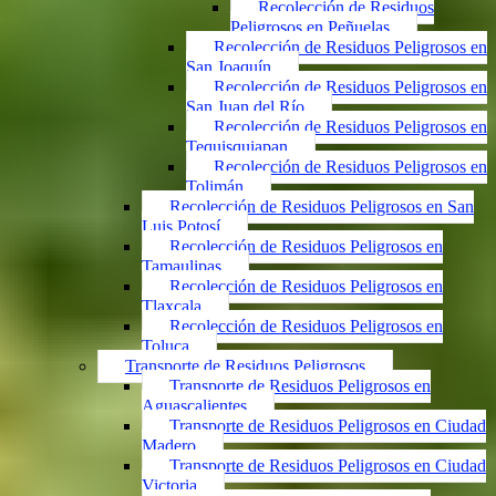
Recolección de Residuos
Peligrosos en Peñuelas
Recolección de Residuos Peligrosos en
San Joaquín
Recolección de Residuos Peligrosos en
San Juan del Río
Recolección de Residuos Peligrosos en
Tequisquiapan
Recolección de Residuos Peligrosos en
Tolimán
Recolección de Residuos Peligrosos en San
Luis Potosí
Recolección de Residuos Peligrosos en
Tamaulipas
Recolección de Residuos Peligrosos en
Tlaxcala
Recolección de Residuos Peligrosos en
Toluca
Transporte de Residuos Peligrosos
Transporte de Residuos Peligrosos en
Aguascalientes
Transporte de Residuos Peligrosos en Ciudad
Madero
Transporte de Residuos Peligrosos en Ciudad
Victoria