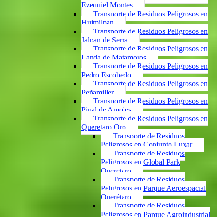
Ezequiel Montes
Transporte de Residuos Peligrosos en
Huimilpan
Transporte de Residuos Peligrosos en
Jalpan de Serra
Transporte de Residuos Peligrosos en
Landa de Matamoros
Transporte de Residuos Peligrosos en
Pedro Escobedo
Transporte de Residuos Peligrosos en
Peñamiller
Transporte de Residuos Peligrosos en
Pinal de Amoles
Transporte de Residuos Peligrosos en
Queretaro Qro
Transporte de Residuos
Peligrosos en Conjunto Luxar
Transporte de Residuos
Peligrosos en Global Park
Queretaro
Transporte de Residuos
Peligrosos en Parque Aeroespacial
Querétaro
Transporte de Residuos
Peligrosos en Parque Agroindustrial