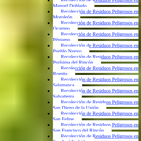
Recolección de Residuos Peligrosos en
Manuel Doblado
Recolección de Residuos Peligrosos en
Moroleón
Recolección de Residuos Peligrosos en
Ocampo
Recolección de Residuos Peligrosos en
Pénjamo
Recolección de Residuos Peligrosos en
Pueblo Nuevo
Recolección de Residuos Peligrosos en
Purísima del Rincón
Recolección de Residuos Peligrosos en
Romita
Recolección de Residuos Peligrosos en
Salamanca
Recolección de Residuos Peligrosos en
Salvatierra
Recolección de Residuos Peligrosos en
San Diego de la Unión
Recolección de Residuos Peligrosos en
San Felipe
Recolección de Residuos Peligrosos en
San Francisco del Rincón
Recolección de Residuos Peligrosos en