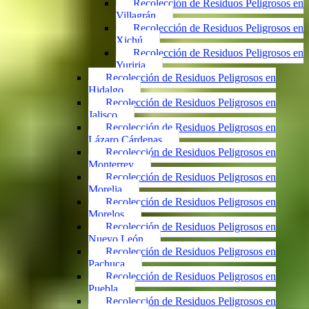
Recolección de Residuos Peligrosos en
Villagrán
Recolección de Residuos Peligrosos en
Xichú
Recolección de Residuos Peligrosos en
Yuriria
Recolección de Residuos Peligrosos en
Hidalgo
Recolección de Residuos Peligrosos en
Jalisco
Recolección de Residuos Peligrosos en
Lázaro Cárdenas
Recolección de Residuos Peligrosos en
Monterrey
Recolección de Residuos Peligrosos en
Morelia
Recolección de Residuos Peligrosos en
Morelos
Recolección de Residuos Peligrosos en
Nuevo León
Recolección de Residuos Peligrosos en
Pachuca
Recolección de Residuos Peligrosos en
Puebla
Recolección de Residuos Peligrosos en