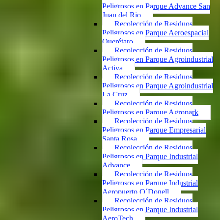
Peligrosos en Parque Advance San
Juan del Rio
Recolección de Residuos
Peligrosos en Parque Aeroespacial
Querétaro
Recolección de Residuos
Peligrosos en Parque Agroindustrial
Activa
Recolección de Residuos
Peligrosos en Parque Agroindustrial
La Cruz
Recolección de Residuos
Peligrosos en Parque Agropark
Recolección de Residuos
Peligrosos en Parque Empresarial
Santa Rosa
Recolección de Residuos
Peligrosos en Parque Industrial
Advance
Recolección de Residuos
Peligrosos en Parque Industrial
Aeropuerto O´Donell
Recolección de Residuos
Peligrosos en Parque Industrial
AeroTech