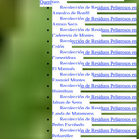
Querétaro
Recolección de Residuos Peligrosos en
Amealco de Bonfil
Recolección de Residuos Peligrosos en
Arroyo Seco
Recolección de Residuos Peligrosos en
Cadereyta de Montes
Recolección de Residuos Peligrosos en
Colón
Recolección de Residuos Peligrosos en
Corregidora
Recolección de Residuos Peligrosos en
El Marqués
Recolección de Residuos Peligrosos en
Ezequiel Montes
Recolección de Residuos Peligrosos en
Huimilpan
Recolección de Residuos Peligrosos en
Jalpan de Serra
Recolección de Residuos Peligrosos en
Landa de Matamoros
Recolección de Residuos Peligrosos en
Pedro Escobedo
Recolección de Residuos Peligrosos en
Peñamiller