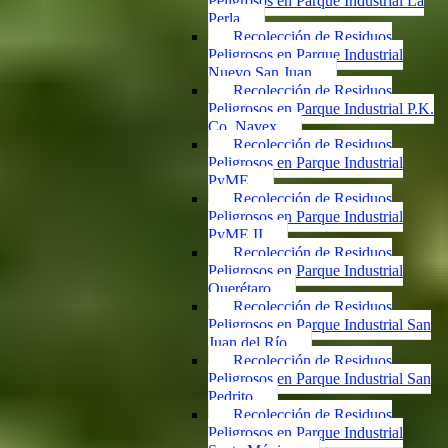
Peligrosos en Parque Industrial La
Perla
Recolección de Residuos
Peligrosos en Parque Industrial
Nuevo San Juan
Recolección de Residuos
Peligrosos en Parque Industrial P.K.
Co. Navex
Recolección de Residuos
Peligrosos en Parque Industrial
PyME
Recolección de Residuos
Peligrosos en Parque Industrial
PyME II
Recolección de Residuos
Peligrosos en Parque Industrial
Querétaro
Recolección de Residuos
Peligrosos en Parque Industrial San
Juan del Río
Recolección de Residuos
Peligrosos en Parque Industrial San
Pedrito
Recolección de Residuos
Peligrosos en Parque Industrial