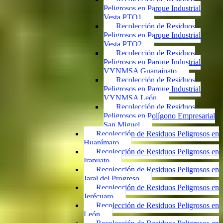
Peligrosos en Parque Industrial
Vesta PTO1
Recolección de Residuos
Peligrosos en Parque Industrial
Vesta PTO2
Recolección de Residuos
Peligrosos en Parque Industrial
VYNMSA Guanajuato
Recolección de Residuos
Peligrosos en Parque Industrial
VYNMSA León
Recolección de Residuos
Peligrosos en Polígono Empresarial
San Miguel
Recolección de Residuos Peligrosos en
Huanímaro
Recolección de Residuos Peligrosos en
Irapuato
Recolección de Residuos Peligrosos en
Jaral del Progreso
Recolección de Residuos Peligrosos en
Jerécuaro
Recolección de Residuos Peligrosos en
León