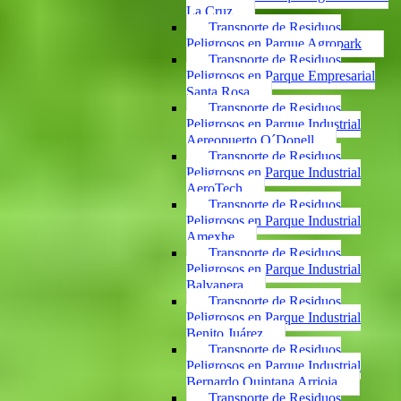
La Cruz
Transporte de Residuos
Peligrosos en Parque Agropark
Transporte de Residuos
Peligrosos en Parque Empresarial
Santa Rosa
Transporte de Residuos
Peligrosos en Parque Industrial
Aereopuerto O´Donell
Transporte de Residuos
Peligrosos en Parque Industrial
AeroTech
Transporte de Residuos
Peligrosos en Parque Industrial
Amexhe
Transporte de Residuos
Peligrosos en Parque Industrial
Balvanera
Transporte de Residuos
Peligrosos en Parque Industrial
Benito Juárez
Transporte de Residuos
Peligrosos en Parque Industrial
Bernardo Quintana Arrioja
Transporte de Residuos