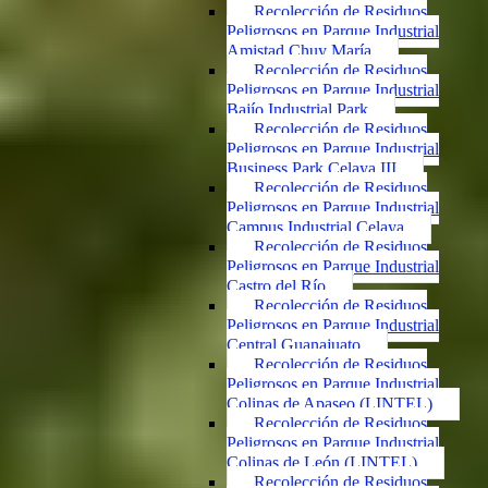
Recolección de Residuos
Peligrosos en Parque Industrial
Amistad Chuy María
Recolección de Residuos
Peligrosos en Parque Industrial
Bajío Industrial Park
Recolección de Residuos
Peligrosos en Parque Industrial
Business Park Celaya III
Recolección de Residuos
Peligrosos en Parque Industrial
Campus Industrial Celaya
Recolección de Residuos
Peligrosos en Parque Industrial
Castro del Río
Recolección de Residuos
Peligrosos en Parque Industrial
Central Guanajuato
Recolección de Residuos
Peligrosos en Parque Industrial
Colinas de Apaseo (LINTEL)
Recolección de Residuos
Peligrosos en Parque Industrial
Colinas de León (LINTEL)
Recolección de Residuos