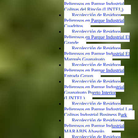
Peligrosos en Parque Industrial
Colinas del Rincón (LINTEL)
Recolección de Residuos
Peligrosos en Parque Industrial
Cuadritos
Recolección de Residuos
Peligrosos en Parque Industrial El
Grande
Recolección de Residuos
Peligrosos en Parque Industrial El
Marqués Guanajuato
Recolección de Residuos
Peligrosos en Parque Industrial
Entrada Group
Recolección de Residuos
Peligrosos en Parque Industrial
Guanajuato Puerto Interior
(LINTEL)
Recolección de Residuos
Peligrosos en Parque Industrial Las
Colinas Industrial Business Park
Recolección de Residuos
Peligrosos en Parque Industrial
MARABIS Abasolo
Recolección de Residuos