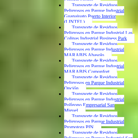
Transporte de Residuos
Peligrosos en Parque Industrial
Guanajuato Puerto Interior
(LINTEL)
Transporte de Residuos
Peligrosos en Parque Industrial Las
Colinas Industrial Business Park
Transporte de Residuos
Peligrosos en Parque Industrial
MARABIS Abasolo
Transporte de Residuos
Peligrosos en Parque Industrial
MARABIS Comonfort
Transporte de Residuos
Peligrosos en Parque Industrial
Opción
Transporte de Residuos
Peligrosos en Parque Industrial
Polígono Empresarial San
Miguel
Transporte de Residuos
Peligrosos en Parque Industrial
Promotora PIN
Transporte de Residuos