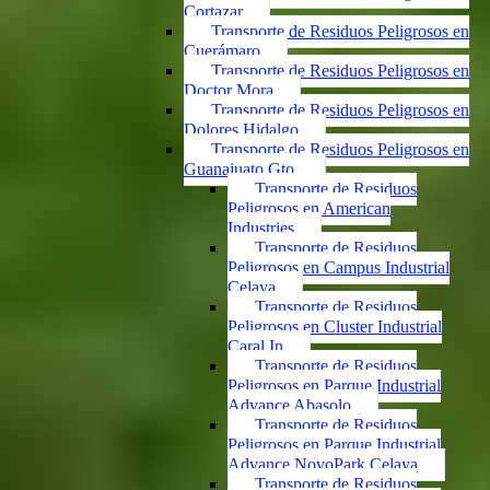
Cortazar
Transporte de Residuos Peligrosos en
Cuerámaro
Transporte de Residuos Peligrosos en
Doctor Mora
Transporte de Residuos Peligrosos en
Dolores Hidalgo
Transporte de Residuos Peligrosos en
Guanajuato Gto.
Transporte de Residuos
Peligrosos en American
Industries
Transporte de Residuos
Peligrosos en Campus Industrial
Celaya
Transporte de Residuos
Peligrosos en Cluster Industrial
Caral In
Transporte de Residuos
Peligrosos en Parque Industrial
Advance Abasolo
Transporte de Residuos
Peligrosos en Parque Industrial
Advance NovoPark Celaya
Transporte de Residuos