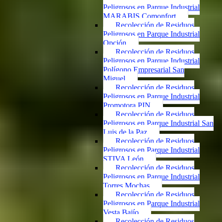
Peligrosos en Parque Industrial
MARABIS Comonfort
Recolección de Residuos
Peligrosos en Parque Industrial
Opción
Recolección de Residuos
Peligrosos en Parque Industrial
Polígono Empresarial San
Miguel
Recolección de Residuos
Peligrosos en Parque Industrial
Promotora PIN
Recolección de Residuos
Peligrosos en Parque Industrial San
Luis de la Paz
Recolección de Residuos
Peligrosos en Parque Industrial
STIVA León
Recolección de Residuos
Peligrosos en Parque Industrial
Torres Mochas
Recolección de Residuos
Peligrosos en Parque Industrial
Vesta Bajío
Recolección de Residuos