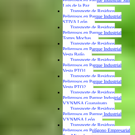
Peligrosos en Parque Industrial San
Luis de la Paz
Transporte de Residuos
Peligrosos en Parque Industrial
STIVA León
Transporte de Residuos
Peligrosos en Parque Industrial
Torres Mochas
Transporte de Residuos
Peligrosos en Parque Industrial
Vesta Bajío
Transporte de Residuos
Peligrosos en Parque Industrial
Vesta PTO1
Transporte de Residuos
Peligrosos en Parque Industrial
Vesta PTO2
Transporte de Residuos
Peligrosos en Parque Industrial
VYNMSA Guanajuato
Transporte de Residuos
Peligrosos en Parque Industrial
VYNMSA León
Transporte de Residuos
Peligrosos en Polígono Empresarial