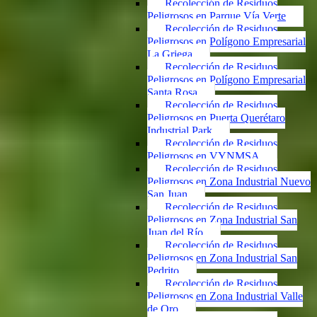
Recolección de Residuos
Peligrosos en Parque Vía Verte
Recolección de Residuos
Peligrosos en Polígono Empresarial
La Griega
Recolección de Residuos
Peligrosos en Polígono Empresarial
Santa Rosa
Recolección de Residuos
Peligrosos en Puerta Querétaro
Industrial Park
Recolección de Residuos
Peligrosos en VYNMSA
Recolección de Residuos
Peligrosos en Zona Industrial Nuevo
San Juan
Recolección de Residuos
Peligrosos en Zona Industrial San
Juan del Río
Recolección de Residuos
Peligrosos en Zona Industrial San
Pedrito
Recolección de Residuos
Peligrosos en Zona Industrial Valle
de Oro