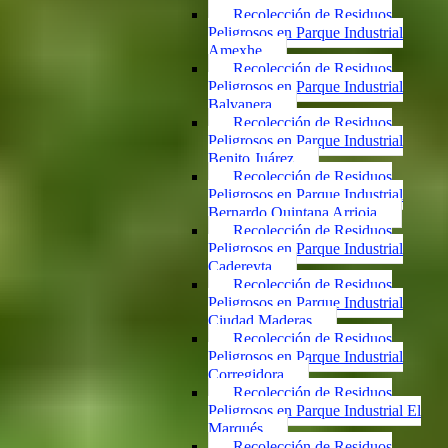
Recolección de Residuos
Peligrosos en Parque Industrial
Amexhe
Recolección de Residuos
Peligrosos en Parque Industrial
Balvanera
Recolección de Residuos
Peligrosos en Parque Industrial
Benito Juárez
Recolección de Residuos
Peligrosos en Parque Industrial
Bernardo Quintana Arrioja
Recolección de Residuos
Peligrosos en Parque Industrial
Cadereyta
Recolección de Residuos
Peligrosos en Parque Industrial
Ciudad Maderas
Recolección de Residuos
Peligrosos en Parque Industrial
Corregidora
Recolección de Residuos
Peligrosos en Parque Industrial El
Marqués
Recolección de Residuos