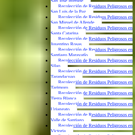
San José Iturbide
Recolección de Residuos Peligrosos en
San Luis de la Paz
Recolección de Residuos Peligrosos en
San Miguel de Allende
Recolección de Residuos Peligrosos en
Santa Catarina
Recolección de Residuos Peligrosos en
Juventino Rosas
Recolección de Residuos Peligrosos en
Santiago Maravatío
Recolección de Residuos Peligrosos en
Silao
Recolección de Residuos Peligrosos en
Tarandacuao
Recolección de Residuos Peligrosos en
Tarimoro
Recolección de Residuos Peligrosos en
Tierra Blanca
Recolección de Residuos Peligrosos en
Uriangato
Recolección de Residuos Peligrosos en
Valle de Santiago
Recolección de Residuos Peligrosos en
Victoria