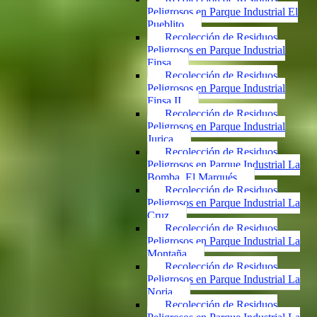
Peligrosos en Parque Industrial El
Pueblito
Recolección de Residuos
Peligrosos en Parque Industrial
Finsa
Recolección de Residuos
Peligrosos en Parque Industrial
Finsa II
Recolección de Residuos
Peligrosos en Parque Industrial
Jurica
Recolección de Residuos
Peligrosos en Parque Industrial La
Bomba, El Marqués
Recolección de Residuos
Peligrosos en Parque Industrial La
Cruz
Recolección de Residuos
Peligrosos en Parque Industrial La
Montaña
Recolección de Residuos
Peligrosos en Parque Industrial La
Noria
Recolección de Residuos