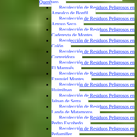
Querétaro
Recolección de Residuos Peligrosos en
Amealco de Bonfil
Recolección de Residuos Peligrosos en
Arroyo Seco
Recolección de Residuos Peligrosos en
Cadereyta de Montes
Recolección de Residuos Peligrosos en
Colón
Recolección de Residuos Peligrosos en
Corregidora
Recolección de Residuos Peligrosos en
El Marqués
Recolección de Residuos Peligrosos en
Ezequiel Montes
Recolección de Residuos Peligrosos en
Huimilpan
Recolección de Residuos Peligrosos en
Jalpan de Serra
Recolección de Residuos Peligrosos en
Landa de Matamoros
Recolección de Residuos Peligrosos en
Pedro Escobedo
Recolección de Residuos Peligrosos en
Peñamiller