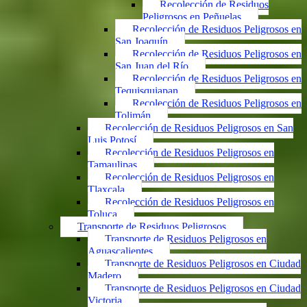
Recolección de Residuos
Peligrosos en Peñuelas
Recolección de Residuos Peligrosos en
San Joaquín
Recolección de Residuos Peligrosos en
San Juan del Río
Recolección de Residuos Peligrosos en
Tequisquiapan
Recolección de Residuos Peligrosos en
Tolimán
Recolección de Residuos Peligrosos en San
Luis Potosí
Recolección de Residuos Peligrosos en
Tamaulipas
Recolección de Residuos Peligrosos en
Tlaxcala
Recolección de Residuos Peligrosos en
Toluca
Transporte de Residuos Peligrosos
Transporte de Residuos Peligrosos en
Aguascalientes
Transporte de Residuos Peligrosos en Ciudad
Madero
Transporte de Residuos Peligrosos en Ciudad
Victoria