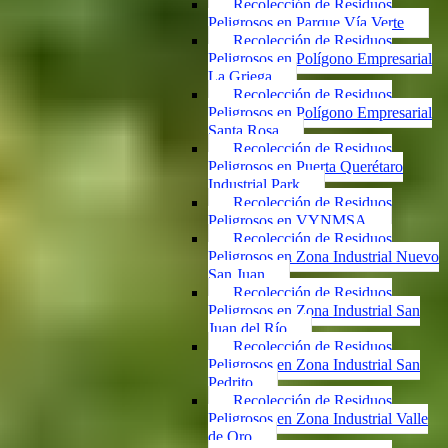
Recolección de Residuos
Peligrosos en Parque Vía Verte
Recolección de Residuos
Peligrosos en Polígono Empresarial
La Griega
Recolección de Residuos
Peligrosos en Polígono Empresarial
Santa Rosa
Recolección de Residuos
Peligrosos en Puerta Querétaro
Industrial Park
Recolección de Residuos
Peligrosos en VYNMSA
Recolección de Residuos
Peligrosos en Zona Industrial Nuevo
San Juan
Recolección de Residuos
Peligrosos en Zona Industrial San
Juan del Río
Recolección de Residuos
Peligrosos en Zona Industrial San
Pedrito
Recolección de Residuos
Peligrosos en Zona Industrial Valle
de Oro