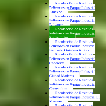
Recolección de Residuos
Peligrosos en Parque Industrial
Amexhe
Recolección de Residuos
Peligrosos en Parque Industrial
Balvanera
Recolección de Residuos
Peligrosos en Parque Industrial
Benito Juárez
Recolección de Residuos
Peligrosos en Parque Industrial
Bernardo Quintana Arrioja
Recolección de Residuos
Peligrosos en Parque Industrial
Cadereyta
Recolección de Residuos
Peligrosos en Parque Industrial
Ciudad Maderas
Recolección de Residuos
Peligrosos en Parque Industrial
Corregidora
Recolección de Residuos
Peligrosos en Parque Industrial El
Marqués
Recolección de Residuos