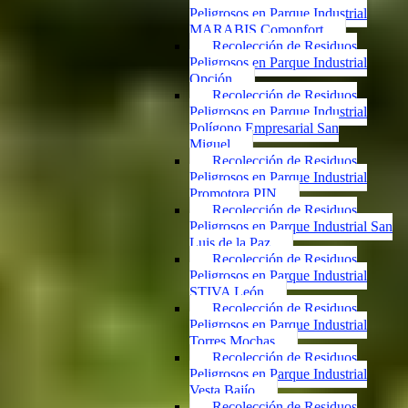
Peligrosos en Parque Industrial
MARABIS Comonfort
Recolección de Residuos
Peligrosos en Parque Industrial
Opción
Recolección de Residuos
Peligrosos en Parque Industrial
Polígono Empresarial San
Miguel
Recolección de Residuos
Peligrosos en Parque Industrial
Promotora PIN
Recolección de Residuos
Peligrosos en Parque Industrial San
Luis de la Paz
Recolección de Residuos
Peligrosos en Parque Industrial
STIVA León
Recolección de Residuos
Peligrosos en Parque Industrial
Torres Mochas
Recolección de Residuos
Peligrosos en Parque Industrial
Vesta Bajío
Recolección de Residuos