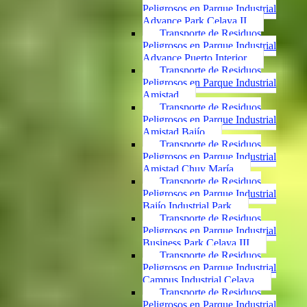
Peligrosos en Parque Industrial
Advance Park Celaya II
Transporte de Residuos
Peligrosos en Parque Industrial
Advance Puerto Interior
Transporte de Residuos
Peligrosos en Parque Industrial
Amistad
Transporte de Residuos
Peligrosos en Parque Industrial
Amistad Bajío
Transporte de Residuos
Peligrosos en Parque Industrial
Amistad Chuy María
Transporte de Residuos
Peligrosos en Parque Industrial
Bajío Industrial Park
Transporte de Residuos
Peligrosos en Parque Industrial
Business Park Celaya III
Transporte de Residuos
Peligrosos en Parque Industrial
Campus Industrial Celaya
Transporte de Residuos
Peligrosos en Parque Industrial