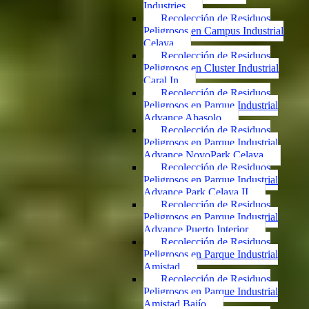
Industries
Recolección de Residuos
Peligrosos en Campus Industrial
Celaya
Recolección de Residuos
Peligrosos en Cluster Industrial
Caral In
Recolección de Residuos
Peligrosos en Parque Industrial
Advance Abasolo
Recolección de Residuos
Peligrosos en Parque Industrial
Advance NovoPark Celaya
Recolección de Residuos
Peligrosos en Parque Industrial
Advance Park Celaya II
Recolección de Residuos
Peligrosos en Parque Industrial
Advance Puerto Interior
Recolección de Residuos
Peligrosos en Parque Industrial
Amistad
Recolección de Residuos
Peligrosos en Parque Industrial
Amistad Bajío