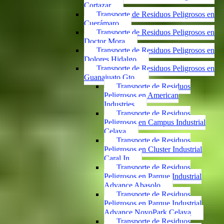
Cortazar
Transporte de Residuos Peligrosos en
Cuerámaro
Transporte de Residuos Peligrosos en
Doctor Mora
Transporte de Residuos Peligrosos en
Dolores Hidalgo
Transporte de Residuos Peligrosos en
Guanajuato Gto.
Transporte de Residuos
Peligrosos en American
Industries
Transporte de Residuos
Peligrosos en Campus Industrial
Celaya
Transporte de Residuos
Peligrosos en Cluster Industrial
Caral In
Transporte de Residuos
Peligrosos en Parque Industrial
Advance Abasolo
Transporte de Residuos
Peligrosos en Parque Industrial
Advance NovoPark Celaya
Transporte de Residuos