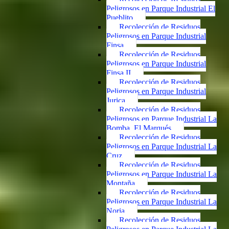
Peligrosos en Parque Industrial El
Pueblito
Recolección de Residuos
Peligrosos en Parque Industrial
Finsa
Recolección de Residuos
Peligrosos en Parque Industrial
Finsa II
Recolección de Residuos
Peligrosos en Parque Industrial
Jurica
Recolección de Residuos
Peligrosos en Parque Industrial La
Bomba, El Marqués
Recolección de Residuos
Peligrosos en Parque Industrial La
Cruz
Recolección de Residuos
Peligrosos en Parque Industrial La
Montaña
Recolección de Residuos
Peligrosos en Parque Industrial La
Noria
Recolección de Residuos