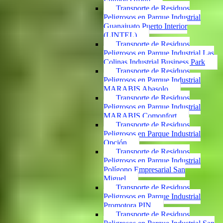
Transporte de Residuos
Peligrosos en Parque Industrial
Guanajuato Puerto Interior
(LINTEL)
Transporte de Residuos
Peligrosos en Parque Industrial Las
Colinas Industrial Business Park
Transporte de Residuos
Peligrosos en Parque Industrial
MARABIS Abasolo
Transporte de Residuos
Peligrosos en Parque Industrial
MARABIS Comonfort
Transporte de Residuos
Peligrosos en Parque Industrial
Opción
Transporte de Residuos
Peligrosos en Parque Industrial
Polígono Empresarial San
Miguel
Transporte de Residuos
Peligrosos en Parque Industrial
Promotora PIN
Transporte de Residuos