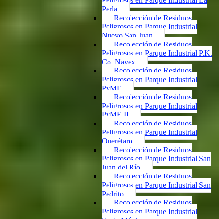
Peligrosos en Parque Industrial La
Perla
Recolección de Residuos
Peligrosos en Parque Industrial
Nuevo San Juan
Recolección de Residuos
Peligrosos en Parque Industrial P.K.
Co. Navex
Recolección de Residuos
Peligrosos en Parque Industrial
PyME
Recolección de Residuos
Peligrosos en Parque Industrial
PyME II
Recolección de Residuos
Peligrosos en Parque Industrial
Querétaro
Recolección de Residuos
Peligrosos en Parque Industrial San
Juan del Río
Recolección de Residuos
Peligrosos en Parque Industrial San
Pedrito
Recolección de Residuos
Peligrosos en Parque Industrial