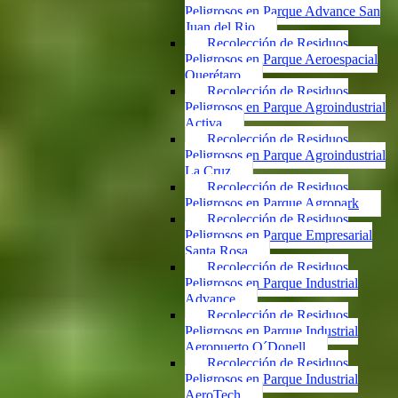
Peligrosos en Parque Advance San
Juan del Rio
Recolección de Residuos
Peligrosos en Parque Aeroespacial
Querétaro
Recolección de Residuos
Peligrosos en Parque Agroindustrial
Activa
Recolección de Residuos
Peligrosos en Parque Agroindustrial
La Cruz
Recolección de Residuos
Peligrosos en Parque Agropark
Recolección de Residuos
Peligrosos en Parque Empresarial
Santa Rosa
Recolección de Residuos
Peligrosos en Parque Industrial
Advance
Recolección de Residuos
Peligrosos en Parque Industrial
Aeropuerto O´Donell
Recolección de Residuos
Peligrosos en Parque Industrial
AeroTech