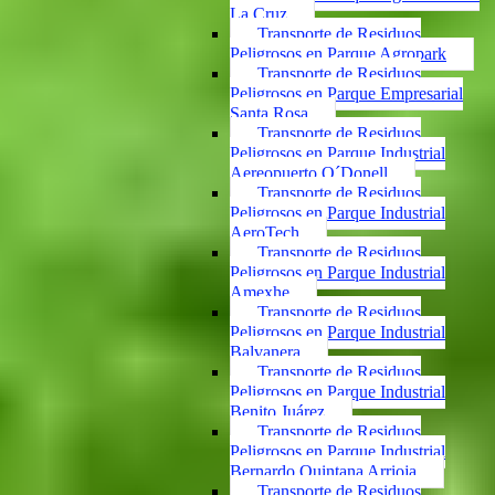
La Cruz
Transporte de Residuos
Peligrosos en Parque Agropark
Transporte de Residuos
Peligrosos en Parque Empresarial
Santa Rosa
Transporte de Residuos
Peligrosos en Parque Industrial
Aereopuerto O´Donell
Transporte de Residuos
Peligrosos en Parque Industrial
AeroTech
Transporte de Residuos
Peligrosos en Parque Industrial
Amexhe
Transporte de Residuos
Peligrosos en Parque Industrial
Balvanera
Transporte de Residuos
Peligrosos en Parque Industrial
Benito Juárez
Transporte de Residuos
Peligrosos en Parque Industrial
Bernardo Quintana Arrioja
Transporte de Residuos