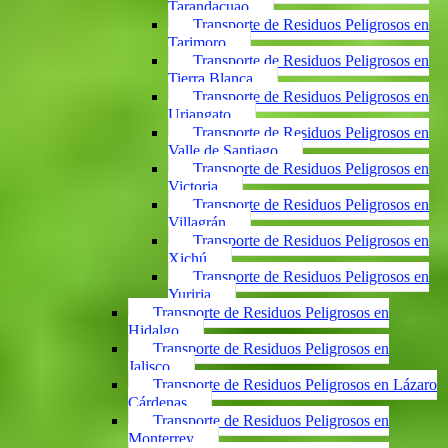
Tarandacuao
Transporte de Residuos Peligrosos en
Tarimoro
Transporte de Residuos Peligrosos en
Tierra Blanca
Transporte de Residuos Peligrosos en
Uriangato
Transporte de Residuos Peligrosos en
Valle de Santiago
Transporte de Residuos Peligrosos en
Victoria
Transporte de Residuos Peligrosos en
Villagrán
Transporte de Residuos Peligrosos en
Xichú
Transporte de Residuos Peligrosos en
Yuriria
Transporte de Residuos Peligrosos en
Hidalgo
Transporte de Residuos Peligrosos en
Jalisco
Transporte de Residuos Peligrosos en Lázaro
Cárdenas
Transporte de Residuos Peligrosos en
Monterrey