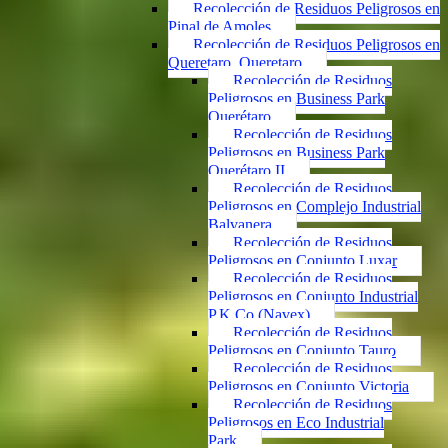
Recolección de Residuos Peligrosos en
Pinal de Amoles
Recolección de Residuos Peligrosos en
Queretaro, Queretaro
Recolección de Residuos
Peligrosos en Business Park
Querétaro
Recolección de Residuos
Peligrosos en Business Park
Querétaro II
Recolección de Residuos
Peligrosos en Complejo Industrial
Balvanera
Recolección de Residuos
Peligrosos en Conjunto Luxar
Recolección de Residuos
Peligrosos en Conjunto Industrial
P.K.Co (Navex)
Recolección de Residuos
Peligrosos en Conjunto Tauro
Recolección de Residuos
Peligrosos en Conjunto Victoria
Recolección de Residuos
Peligrosos en Eco Industrial
Park