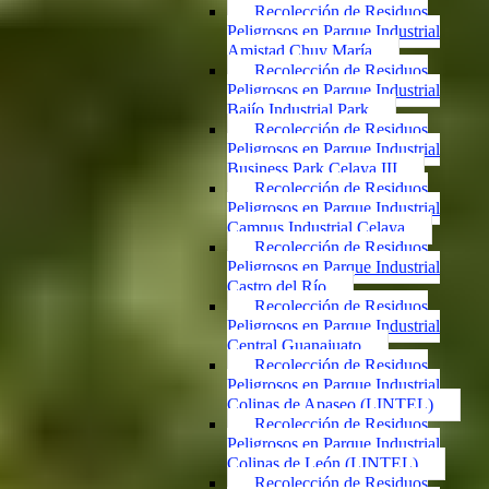
Recolección de Residuos
Peligrosos en Parque Industrial
Amistad Chuy María
Recolección de Residuos
Peligrosos en Parque Industrial
Bajío Industrial Park
Recolección de Residuos
Peligrosos en Parque Industrial
Business Park Celaya III
Recolección de Residuos
Peligrosos en Parque Industrial
Campus Industrial Celaya
Recolección de Residuos
Peligrosos en Parque Industrial
Castro del Río
Recolección de Residuos
Peligrosos en Parque Industrial
Central Guanajuato
Recolección de Residuos
Peligrosos en Parque Industrial
Colinas de Apaseo (LINTEL)
Recolección de Residuos
Peligrosos en Parque Industrial
Colinas de León (LINTEL)
Recolección de Residuos