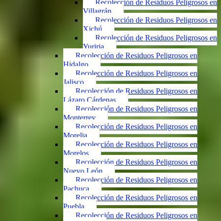
Recolección de Residuos Peligrosos en
Villagrán
Recolección de Residuos Peligrosos en
Xichú
Recolección de Residuos Peligrosos en
Yuriria
Recolección de Residuos Peligrosos en
Hidalgo
Recolección de Residuos Peligrosos en
Jalisco
Recolección de Residuos Peligrosos en
Lázaro Cárdenas
Recolección de Residuos Peligrosos en
Monterrey
Recolección de Residuos Peligrosos en
Morelia
Recolección de Residuos Peligrosos en
Morelos
Recolección de Residuos Peligrosos en
Nuevo León
Recolección de Residuos Peligrosos en
Pachuca
Recolección de Residuos Peligrosos en
Puebla
Recolección de Residuos Peligrosos en