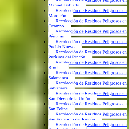
Recolección de Residuos Peligrosos en
Manuel Doblado
Recolección de Residuos Peligrosos en
Moroleón
Recolección de Residuos Peligrosos en
Ocampo
Recolección de Residuos Peligrosos en
Pénjamo
Recolección de Residuos Peligrosos en
Pueblo Nuevo
Recolección de Residuos Peligrosos en
Purísima del Rincón
Recolección de Residuos Peligrosos en
Romita
Recolección de Residuos Peligrosos en
Salamanca
Recolección de Residuos Peligrosos en
Salvatierra
Recolección de Residuos Peligrosos en
San Diego de la Unión
Recolección de Residuos Peligrosos en
San Felipe
Recolección de Residuos Peligrosos en
San Francisco del Rincón
Recolección de Residuos Peligrosos en