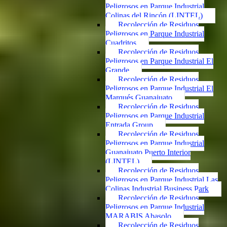
Peligrosos en Parque Industrial
Colinas del Rincón (LINTEL)
Recolección de Residuos
Peligrosos en Parque Industrial
Cuadritos
Recolección de Residuos
Peligrosos en Parque Industrial El
Grande
Recolección de Residuos
Peligrosos en Parque Industrial El
Marqués Guanajuato
Recolección de Residuos
Peligrosos en Parque Industrial
Entrada Group
Recolección de Residuos
Peligrosos en Parque Industrial
Guanajuato Puerto Interior
(LINTEL)
Recolección de Residuos
Peligrosos en Parque Industrial Las
Colinas Industrial Business Park
Recolección de Residuos
Peligrosos en Parque Industrial
MARABIS Abasolo
Recolección de Residuos