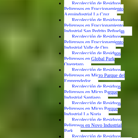
Recolección de Residuos
Peligrosos en Fraccionamiento
Agroindustrial La Cruz
Recolección de Residuos
Peligrosos en Fraccionamiento
Industrial San Pedrito Peñuelas
Recolección de Residuos
Peligrosos en Fraccionamiento
Industrial Valle de Oro
Recolección de Residuos
Peligrosos en Global Park
Queretaro
Recolección de Residuos
Peligrosos en Micro Parque del
Emprendedor
Recolección de Residuos
Peligrosos en Micro Parque
Industrial Santiago
Recolección de Residuos
Peligrosos en Micro Parque
Industrial La Noria
Recolección de Residuos
Peligrosos en Novo Industrial
Park
Recolección de Residuos