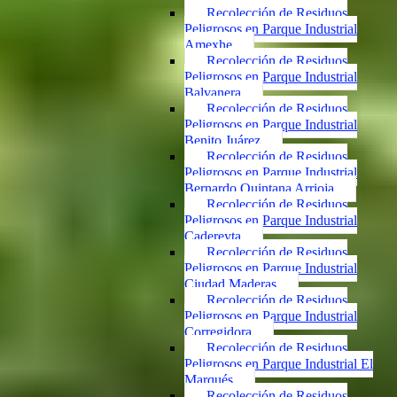
Recolección de Residuos
Peligrosos en Parque Industrial
Amexhe
Recolección de Residuos
Peligrosos en Parque Industrial
Balvanera
Recolección de Residuos
Peligrosos en Parque Industrial
Benito Juárez
Recolección de Residuos
Peligrosos en Parque Industrial
Bernardo Quintana Arrioja
Recolección de Residuos
Peligrosos en Parque Industrial
Cadereyta
Recolección de Residuos
Peligrosos en Parque Industrial
Ciudad Maderas
Recolección de Residuos
Peligrosos en Parque Industrial
Corregidora
Recolección de Residuos
Peligrosos en Parque Industrial El
Marqués
Recolección de Residuos