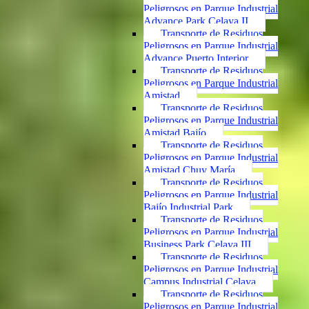
Peligrosos en Parque Industrial
Advance Park Celaya II
Transporte de Residuos
Peligrosos en Parque Industrial
Advance Puerto Interior
Transporte de Residuos
Peligrosos en Parque Industrial
Amistad
Transporte de Residuos
Peligrosos en Parque Industrial
Amistad Bajío
Transporte de Residuos
Peligrosos en Parque Industrial
Amistad Chuy María
Transporte de Residuos
Peligrosos en Parque Industrial
Bajío Industrial Park
Transporte de Residuos
Peligrosos en Parque Industrial
Business Park Celaya III
Transporte de Residuos
Peligrosos en Parque Industrial
Campus Industrial Celaya
Transporte de Residuos
Peligrosos en Parque Industrial