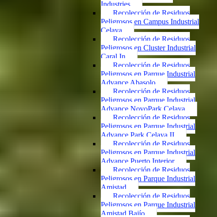
Industries
Recolección de Residuos
Peligrosos en Campus Industrial
Celaya
Recolección de Residuos
Peligrosos en Cluster Industrial
Caral In
Recolección de Residuos
Peligrosos en Parque Industrial
Advance Abasolo
Recolección de Residuos
Peligrosos en Parque Industrial
Advance NovoPark Celaya
Recolección de Residuos
Peligrosos en Parque Industrial
Advance Park Celaya II
Recolección de Residuos
Peligrosos en Parque Industrial
Advance Puerto Interior
Recolección de Residuos
Peligrosos en Parque Industrial
Amistad
Recolección de Residuos
Peligrosos en Parque Industrial
Amistad Bajío