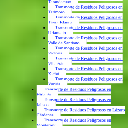
Tarandacuao
Transporte de Residuos Peligrosos en
Tarimoro
Transporte de Residuos Peligrosos en
Tierra Blanca
Transporte de Residuos Peligrosos en
Uriangato
Transporte de Residuos Peligrosos en
Valle de Santiago
Transporte de Residuos Peligrosos en
Victoria
Transporte de Residuos Peligrosos en
Villagrán
Transporte de Residuos Peligrosos en
Xichú
Transporte de Residuos Peligrosos en
Yuriria
Transporte de Residuos Peligrosos en
Hidalgo
Transporte de Residuos Peligrosos en
Jalisco
Transporte de Residuos Peligrosos en Lázaro
Cárdenas
Transporte de Residuos Peligrosos en
Monterrey