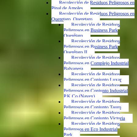
Recolección de Residuos Peligrosos en
Pinal de Amoles
Recolección de Residuos Peligrosos en
Queretaro, Queretaro
Recolección de Residuos
Peligrosos en Business Park
Querétaro
Recolección de Residuos
Peligrosos en Business Park
Querétaro II
Recolección de Residuos
Peligrosos en Complejo Industrial
Balvanera
Recolección de Residuos
Peligrosos en Conjunto Luxar
Recolección de Residuos
Peligrosos en Conjunto Industrial
P.K.Co (Navex)
Recolección de Residuos
Peligrosos en Conjunto Tauro
Recolección de Residuos
Peligrosos en Conjunto Victoria
Recolección de Residuos
Peligrosos en Eco Industrial
Park