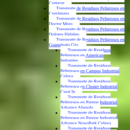
Cortazar
Transporte de Residuos Peligrosos en
Cuerámaro
Transporte de Residuos Peligrosos en
Doctor Mora
Transporte de Residuos Peligrosos en
Dolores Hidalgo
Transporte de Residuos Peligrosos en
Guanajuato Gto.
Transporte de Residuos
Peligrosos en American
Industries
Transporte de Residuos
Peligrosos en Campus Industrial
Celaya
Transporte de Residuos
Peligrosos en Cluster Industrial
Caral In
Transporte de Residuos
Peligrosos en Parque Industrial
Advance Abasolo
Transporte de Residuos
Peligrosos en Parque Industrial
Advance NovoPark Celaya
Transporte de Residuos