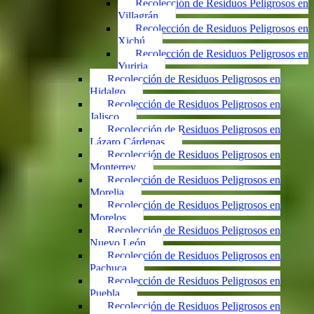
Recolección de Residuos Peligrosos en
Villagrán
Recolección de Residuos Peligrosos en
Xichú
Recolección de Residuos Peligrosos en
Yuriria
Recolección de Residuos Peligrosos en
Hidalgo
Recolección de Residuos Peligrosos en
Jalisco
Recolección de Residuos Peligrosos en
Lázaro Cárdenas
Recolección de Residuos Peligrosos en
Monterrey
Recolección de Residuos Peligrosos en
Morelia
Recolección de Residuos Peligrosos en
Morelos
Recolección de Residuos Peligrosos en
Nuevo León
Recolección de Residuos Peligrosos en
Pachuca
Recolección de Residuos Peligrosos en
Puebla
Recolección de Residuos Peligrosos en