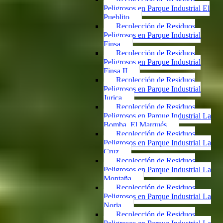
Peligrosos en Parque Industrial El
Pueblito
Recolección de Residuos
Peligrosos en Parque Industrial
Finsa
Recolección de Residuos
Peligrosos en Parque Industrial
Finsa II
Recolección de Residuos
Peligrosos en Parque Industrial
Jurica
Recolección de Residuos
Peligrosos en Parque Industrial La
Bomba, El Marqués
Recolección de Residuos
Peligrosos en Parque Industrial La
Cruz
Recolección de Residuos
Peligrosos en Parque Industrial La
Montaña
Recolección de Residuos
Peligrosos en Parque Industrial La
Noria
Recolección de Residuos