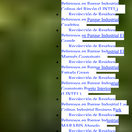
Peligrosos en Parque Industrial
Colinas del Rincón (LINTEL)
Recolección de Residuos
Peligrosos en Parque Industrial
Cuadritos
Recolección de Residuos
Peligrosos en Parque Industrial El
Grande
Recolección de Residuos
Peligrosos en Parque Industrial El
Marqués Guanajuato
Recolección de Residuos
Peligrosos en Parque Industrial
Entrada Group
Recolección de Residuos
Peligrosos en Parque Industrial
Guanajuato Puerto Interior
(LINTEL)
Recolección de Residuos
Peligrosos en Parque Industrial Las
Colinas Industrial Business Park
Recolección de Residuos
Peligrosos en Parque Industrial
MARABIS Abasolo
Recolección de Residuos