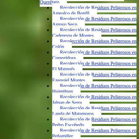
Querétaro
Recolección de Residuos Peligrosos en
Amealco de Bonfil
Recolección de Residuos Peligrosos en
Arroyo Seco
Recolección de Residuos Peligrosos en
Cadereyta de Montes
Recolección de Residuos Peligrosos en
Colón
Recolección de Residuos Peligrosos en
Corregidora
Recolección de Residuos Peligrosos en
El Marqués
Recolección de Residuos Peligrosos en
Ezequiel Montes
Recolección de Residuos Peligrosos en
Huimilpan
Recolección de Residuos Peligrosos en
Jalpan de Serra
Recolección de Residuos Peligrosos en
Landa de Matamoros
Recolección de Residuos Peligrosos en
Pedro Escobedo
Recolección de Residuos Peligrosos en
Peñamiller