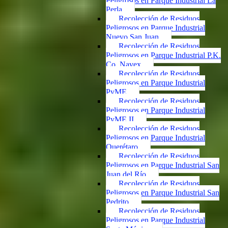
Peligrosos en Parque Industrial La
Perla
Recolección de Residuos
Peligrosos en Parque Industrial
Nuevo San Juan
Recolección de Residuos
Peligrosos en Parque Industrial P.K.
Co. Navex
Recolección de Residuos
Peligrosos en Parque Industrial
PyME
Recolección de Residuos
Peligrosos en Parque Industrial
PyME II
Recolección de Residuos
Peligrosos en Parque Industrial
Querétaro
Recolección de Residuos
Peligrosos en Parque Industrial San
Juan del Río
Recolección de Residuos
Peligrosos en Parque Industrial San
Pedrito
Recolección de Residuos
Peligrosos en Parque Industrial