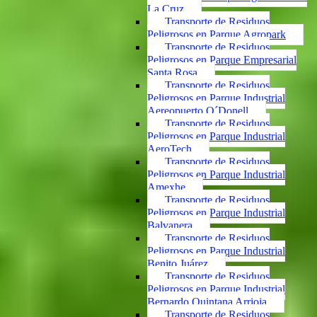
La Cruz
Transporte de Residuos
Peligrosos en Parque Agropark
Transporte de Residuos
Peligrosos en Parque Empresarial
Santa Rosa
Transporte de Residuos
Peligrosos en Parque Industrial
Aereopuerto O´Donell
Transporte de Residuos
Peligrosos en Parque Industrial
AeroTech
Transporte de Residuos
Peligrosos en Parque Industrial
Amexhe
Transporte de Residuos
Peligrosos en Parque Industrial
Balvanera
Transporte de Residuos
Peligrosos en Parque Industrial
Benito Juárez
Transporte de Residuos
Peligrosos en Parque Industrial
Bernardo Quintana Arrioja
Transporte de Residuos