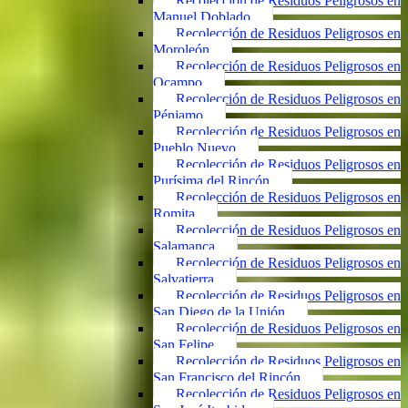
Recolección de Residuos Peligrosos en
Manuel Doblado
Recolección de Residuos Peligrosos en
Moroleón
Recolección de Residuos Peligrosos en
Ocampo
Recolección de Residuos Peligrosos en
Pénjamo
Recolección de Residuos Peligrosos en
Pueblo Nuevo
Recolección de Residuos Peligrosos en
Purísima del Rincón
Recolección de Residuos Peligrosos en
Romita
Recolección de Residuos Peligrosos en
Salamanca
Recolección de Residuos Peligrosos en
Salvatierra
Recolección de Residuos Peligrosos en
San Diego de la Unión
Recolección de Residuos Peligrosos en
San Felipe
Recolección de Residuos Peligrosos en
San Francisco del Rincón
Recolección de Residuos Peligrosos en