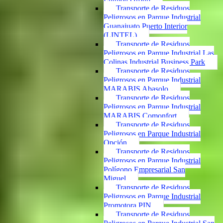
Transporte de Residuos
Peligrosos en Parque Industrial
Guanajuato Puerto Interior
(LINTEL)
Transporte de Residuos
Peligrosos en Parque Industrial Las
Colinas Industrial Business Park
Transporte de Residuos
Peligrosos en Parque Industrial
MARABIS Abasolo
Transporte de Residuos
Peligrosos en Parque Industrial
MARABIS Comonfort
Transporte de Residuos
Peligrosos en Parque Industrial
Opción
Transporte de Residuos
Peligrosos en Parque Industrial
Polígono Empresarial San
Miguel
Transporte de Residuos
Peligrosos en Parque Industrial
Promotora PIN
Transporte de Residuos