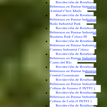
Recolección de Residuos
Peligrosos en Parque Industrial
Amistad Chuy María
Recolección de Residuos
Peligrosos en Parque Industrial
Bajío Industrial Park
Recolección de Residuos
Peligrosos en Parque Industrial
Business Park Celaya III
Recolección de Residuos
Peligrosos en Parque Industrial
Campus Industrial Celaya
Recolección de Residuos
Peligrosos en Parque Industrial
Castro del Río
Recolección de Residuos
Peligrosos en Parque Industrial
Central Guanajuato
Recolección de Residuos
Peligrosos en Parque Industrial
Colinas de Apaseo (LINTEL)
Recolección de Residuos
Peligrosos en Parque Industrial
Colinas de León (LINTEL)
Recolección de Residuos