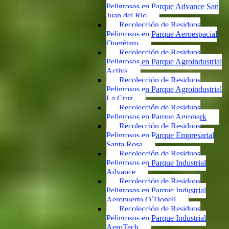
Peligrosos en Parque Advance San
Juan del Rio
Recolección de Residuos
Peligrosos en Parque Aeroespacial
Querétaro
Recolección de Residuos
Peligrosos en Parque Agroindustrial
Activa
Recolección de Residuos
Peligrosos en Parque Agroindustrial
La Cruz
Recolección de Residuos
Peligrosos en Parque Agropark
Recolección de Residuos
Peligrosos en Parque Empresarial
Santa Rosa
Recolección de Residuos
Peligrosos en Parque Industrial
Advance
Recolección de Residuos
Peligrosos en Parque Industrial
Aeropuerto O´Donell
Recolección de Residuos
Peligrosos en Parque Industrial
AeroTech