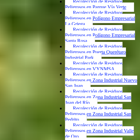
Recolección de Residuos
Peligrosos en Parque Vía Verte
Recolección de Residuos
Peligrosos en Polígono Empresarial
La Griega
Recolección de Residuos
Peligrosos en Polígono Empresarial
Santa Rosa
Recolección de Residuos
Peligrosos en Puerta Querétaro
Industrial Park
Recolección de Residuos
Peligrosos en VYNMSA
Recolección de Residuos
Peligrosos en Zona Industrial Nuevo
San Juan
Recolección de Residuos
Peligrosos en Zona Industrial San
Juan del Río
Recolección de Residuos
Peligrosos en Zona Industrial San
Pedrito
Recolección de Residuos
Peligrosos en Zona Industrial Valle
de Oro