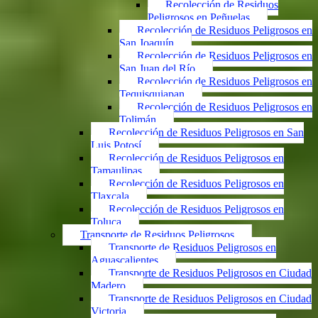
Recolección de Residuos
Peligrosos en Peñuelas
Recolección de Residuos Peligrosos en
San Joaquín
Recolección de Residuos Peligrosos en
San Juan del Río
Recolección de Residuos Peligrosos en
Tequisquiapan
Recolección de Residuos Peligrosos en
Tolimán
Recolección de Residuos Peligrosos en San
Luis Potosí
Recolección de Residuos Peligrosos en
Tamaulipas
Recolección de Residuos Peligrosos en
Tlaxcala
Recolección de Residuos Peligrosos en
Toluca
Transporte de Residuos Peligrosos
Transporte de Residuos Peligrosos en
Aguascalientes
Transporte de Residuos Peligrosos en Ciudad
Madero
Transporte de Residuos Peligrosos en Ciudad
Victoria