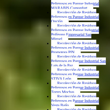
Peligrosos en Parque Industrial
MARABIS Comonfort
Recolección de Residuos
Peligrosos en Parque Industrial
Opción
Recolección de Residuos
Peligrosos en Parque Industrial
Polígono Empresarial San
Miguel
Recolección de Residuos
Peligrosos en Parque Industrial
Promotora PIN
Recolección de Residuos
Peligrosos en Parque Industrial San
Luis de la Paz
Recolección de Residuos
Peligrosos en Parque Industrial
STIVA León
Recolección de Residuos
Peligrosos en Parque Industrial
Torres Mochas
Recolección de Residuos
Peligrosos en Parque Industrial
Vesta Bajío
Recolección de Residuos