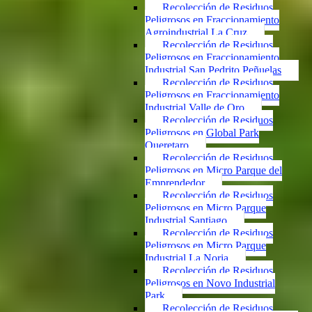
Recolección de Residuos
Peligrosos en Fraccionamiento
Agroindustrial La Cruz
Recolección de Residuos
Peligrosos en Fraccionamiento
Industrial San Pedrito Peñuelas
Recolección de Residuos
Peligrosos en Fraccionamiento
Industrial Valle de Oro
Recolección de Residuos
Peligrosos en Global Park
Queretaro
Recolección de Residuos
Peligrosos en Micro Parque del
Emprendedor
Recolección de Residuos
Peligrosos en Micro Parque
Industrial Santiago
Recolección de Residuos
Peligrosos en Micro Parque
Industrial La Noria
Recolección de Residuos
Peligrosos en Novo Industrial
Park
Recolección de Residuos