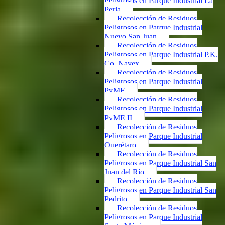
Peligrosos en Parque Industrial La
Perla
Recolección de Residuos
Peligrosos en Parque Industrial
Nuevo San Juan
Recolección de Residuos
Peligrosos en Parque Industrial P.K.
Co. Navex
Recolección de Residuos
Peligrosos en Parque Industrial
PyME
Recolección de Residuos
Peligrosos en Parque Industrial
PyME II
Recolección de Residuos
Peligrosos en Parque Industrial
Querétaro
Recolección de Residuos
Peligrosos en Parque Industrial San
Juan del Río
Recolección de Residuos
Peligrosos en Parque Industrial San
Pedrito
Recolección de Residuos
Peligrosos en Parque Industrial