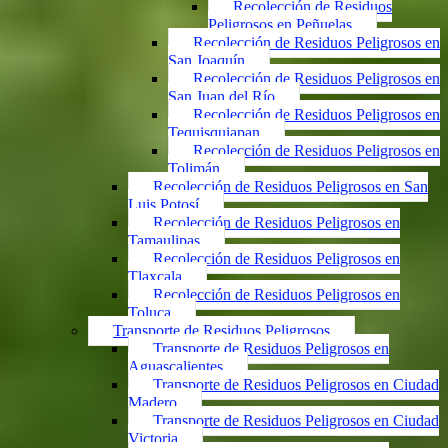
Recolección de Residuos
Peligrosos en Peñuelas
Recolección de Residuos Peligrosos en
San Joaquín
Recolección de Residuos Peligrosos en
San Juan del Río
Recolección de Residuos Peligrosos en
Tequisquiapan
Recolección de Residuos Peligrosos en
Tolimán
Recolección de Residuos Peligrosos en San
Luis Potosí
Recolección de Residuos Peligrosos en
Tamaulipas
Recolección de Residuos Peligrosos en
Tlaxcala
Recolección de Residuos Peligrosos en
Toluca
Transporte de Residuos Peligrosos
Transporte de Residuos Peligrosos en
Aguascalientes
Transporte de Residuos Peligrosos en Ciudad
Madero
Transporte de Residuos Peligrosos en Ciudad
Victoria