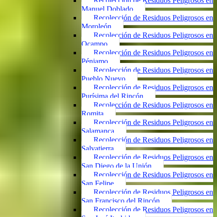
Recolección de Residuos Peligrosos en
Manuel Doblado
Recolección de Residuos Peligrosos en
Moroleón
Recolección de Residuos Peligrosos en
Ocampo
Recolección de Residuos Peligrosos en
Pénjamo
Recolección de Residuos Peligrosos en
Pueblo Nuevo
Recolección de Residuos Peligrosos en
Purísima del Rincón
Recolección de Residuos Peligrosos en
Romita
Recolección de Residuos Peligrosos en
Salamanca
Recolección de Residuos Peligrosos en
Salvatierra
Recolección de Residuos Peligrosos en
San Diego de la Unión
Recolección de Residuos Peligrosos en
San Felipe
Recolección de Residuos Peligrosos en
San Francisco del Rincón
Recolección de Residuos Peligrosos en