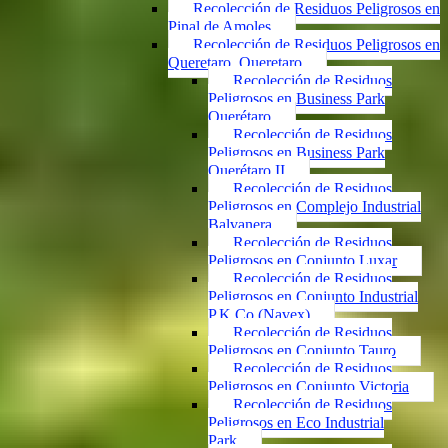
Recolección de Residuos Peligrosos en
Pinal de Amoles
Recolección de Residuos Peligrosos en
Queretaro, Queretaro
Recolección de Residuos
Peligrosos en Business Park
Querétaro
Recolección de Residuos
Peligrosos en Business Park
Querétaro II
Recolección de Residuos
Peligrosos en Complejo Industrial
Balvanera
Recolección de Residuos
Peligrosos en Conjunto Luxar
Recolección de Residuos
Peligrosos en Conjunto Industrial
P.K.Co (Navex)
Recolección de Residuos
Peligrosos en Conjunto Tauro
Recolección de Residuos
Peligrosos en Conjunto Victoria
Recolección de Residuos
Peligrosos en Eco Industrial
Park