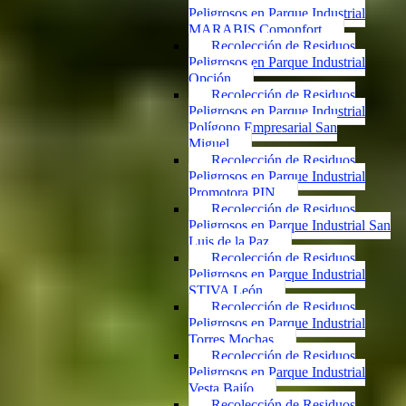
Peligrosos en Parque Industrial
MARABIS Comonfort
Recolección de Residuos
Peligrosos en Parque Industrial
Opción
Recolección de Residuos
Peligrosos en Parque Industrial
Polígono Empresarial San
Miguel
Recolección de Residuos
Peligrosos en Parque Industrial
Promotora PIN
Recolección de Residuos
Peligrosos en Parque Industrial San
Luis de la Paz
Recolección de Residuos
Peligrosos en Parque Industrial
STIVA León
Recolección de Residuos
Peligrosos en Parque Industrial
Torres Mochas
Recolección de Residuos
Peligrosos en Parque Industrial
Vesta Bajío
Recolección de Residuos