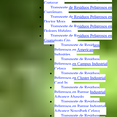
Cortazar
Transporte de Residuos Peligrosos en
Cuerámaro
Transporte de Residuos Peligrosos en
Doctor Mora
Transporte de Residuos Peligrosos en
Dolores Hidalgo
Transporte de Residuos Peligrosos en
Guanajuato Gto.
Transporte de Residuos
Peligrosos en American
Industries
Transporte de Residuos
Peligrosos en Campus Industrial
Celaya
Transporte de Residuos
Peligrosos en Cluster Industrial
Caral In
Transporte de Residuos
Peligrosos en Parque Industrial
Advance Abasolo
Transporte de Residuos
Peligrosos en Parque Industrial
Advance NovoPark Celaya
Transporte de Residuos