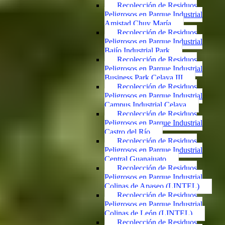
Recolección de Residuos
Peligrosos en Parque Industrial
Amistad Chuy María
Recolección de Residuos
Peligrosos en Parque Industrial
Bajío Industrial Park
Recolección de Residuos
Peligrosos en Parque Industrial
Business Park Celaya III
Recolección de Residuos
Peligrosos en Parque Industrial
Campus Industrial Celaya
Recolección de Residuos
Peligrosos en Parque Industrial
Castro del Río
Recolección de Residuos
Peligrosos en Parque Industrial
Central Guanajuato
Recolección de Residuos
Peligrosos en Parque Industrial
Colinas de Apaseo (LINTEL)
Recolección de Residuos
Peligrosos en Parque Industrial
Colinas de León (LINTEL)
Recolección de Residuos