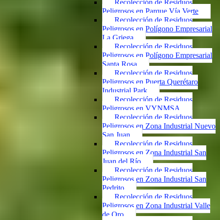
Recolección de Residuos
Peligrosos en Parque Vía Verte
Recolección de Residuos
Peligrosos en Polígono Empresarial
La Griega
Recolección de Residuos
Peligrosos en Polígono Empresarial
Santa Rosa
Recolección de Residuos
Peligrosos en Puerta Querétaro
Industrial Park
Recolección de Residuos
Peligrosos en VYNMSA
Recolección de Residuos
Peligrosos en Zona Industrial Nuevo
San Juan
Recolección de Residuos
Peligrosos en Zona Industrial San
Juan del Río
Recolección de Residuos
Peligrosos en Zona Industrial San
Pedrito
Recolección de Residuos
Peligrosos en Zona Industrial Valle
de Oro