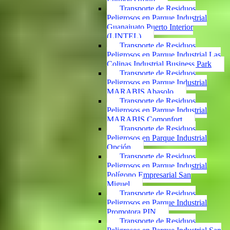
Transporte de Residuos
Peligrosos en Parque Industrial
Guanajuato Puerto Interior
(LINTEL)
Transporte de Residuos
Peligrosos en Parque Industrial Las
Colinas Industrial Business Park
Transporte de Residuos
Peligrosos en Parque Industrial
MARABIS Abasolo
Transporte de Residuos
Peligrosos en Parque Industrial
MARABIS Comonfort
Transporte de Residuos
Peligrosos en Parque Industrial
Opción
Transporte de Residuos
Peligrosos en Parque Industrial
Polígono Empresarial San
Miguel
Transporte de Residuos
Peligrosos en Parque Industrial
Promotora PIN
Transporte de Residuos