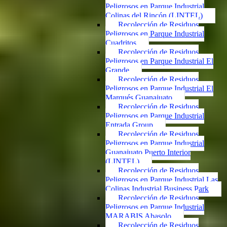
Peligrosos en Parque Industrial
Colinas del Rincón (LINTEL)
Recolección de Residuos
Peligrosos en Parque Industrial
Cuadritos
Recolección de Residuos
Peligrosos en Parque Industrial El
Grande
Recolección de Residuos
Peligrosos en Parque Industrial El
Marqués Guanajuato
Recolección de Residuos
Peligrosos en Parque Industrial
Entrada Group
Recolección de Residuos
Peligrosos en Parque Industrial
Guanajuato Puerto Interior
(LINTEL)
Recolección de Residuos
Peligrosos en Parque Industrial Las
Colinas Industrial Business Park
Recolección de Residuos
Peligrosos en Parque Industrial
MARABIS Abasolo
Recolección de Residuos