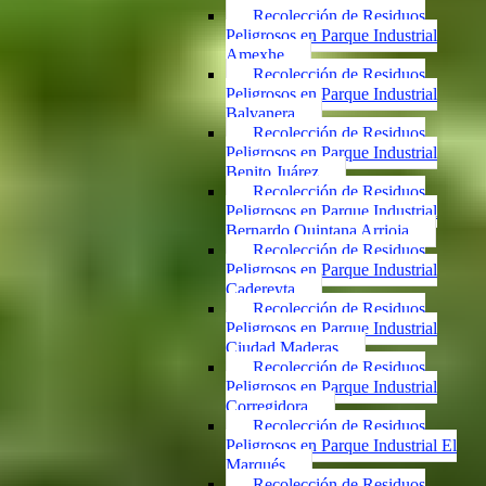
Recolección de Residuos
Peligrosos en Parque Industrial
Amexhe
Recolección de Residuos
Peligrosos en Parque Industrial
Balvanera
Recolección de Residuos
Peligrosos en Parque Industrial
Benito Juárez
Recolección de Residuos
Peligrosos en Parque Industrial
Bernardo Quintana Arrioja
Recolección de Residuos
Peligrosos en Parque Industrial
Cadereyta
Recolección de Residuos
Peligrosos en Parque Industrial
Ciudad Maderas
Recolección de Residuos
Peligrosos en Parque Industrial
Corregidora
Recolección de Residuos
Peligrosos en Parque Industrial El
Marqués
Recolección de Residuos