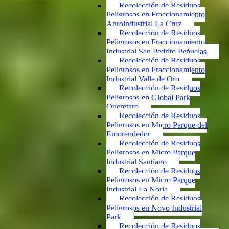
Recolección de Residuos
Peligrosos en Fraccionamiento
Agroindustrial La Cruz
Recolección de Residuos
Peligrosos en Fraccionamiento
Industrial San Pedrito Peñuelas
Recolección de Residuos
Peligrosos en Fraccionamiento
Industrial Valle de Oro
Recolección de Residuos
Peligrosos en Global Park
Queretaro
Recolección de Residuos
Peligrosos en Micro Parque del
Emprendedor
Recolección de Residuos
Peligrosos en Micro Parque
Industrial Santiago
Recolección de Residuos
Peligrosos en Micro Parque
Industrial La Noria
Recolección de Residuos
Peligrosos en Novo Industrial
Park
Recolección de Residuos