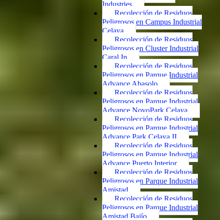
Industries
Recolección de Residuos
Peligrosos en Campus Industrial
Celaya
Recolección de Residuos
Peligrosos en Cluster Industrial
Caral In
Recolección de Residuos
Peligrosos en Parque Industrial
Advance Abasolo
Recolección de Residuos
Peligrosos en Parque Industrial
Advance NovoPark Celaya
Recolección de Residuos
Peligrosos en Parque Industrial
Advance Park Celaya II
Recolección de Residuos
Peligrosos en Parque Industrial
Advance Puerto Interior
Recolección de Residuos
Peligrosos en Parque Industrial
Amistad
Recolección de Residuos
Peligrosos en Parque Industrial
Amistad Bajío