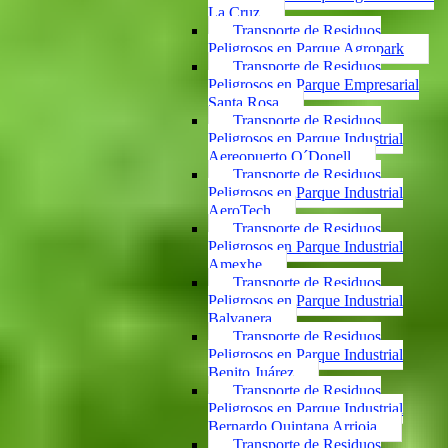
La Cruz
Transporte de Residuos
Peligrosos en Parque Agropark
Transporte de Residuos
Peligrosos en Parque Empresarial
Santa Rosa
Transporte de Residuos
Peligrosos en Parque Industrial
Aereopuerto O´Donell
Transporte de Residuos
Peligrosos en Parque Industrial
AeroTech
Transporte de Residuos
Peligrosos en Parque Industrial
Amexhe
Transporte de Residuos
Peligrosos en Parque Industrial
Balvanera
Transporte de Residuos
Peligrosos en Parque Industrial
Benito Juárez
Transporte de Residuos
Peligrosos en Parque Industrial
Bernardo Quintana Arrioja
Transporte de Residuos