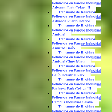
Peligrosos en Parque Industrial
Advance Park Celaya II
Transporte de Residuos
Peligrosos en Parque Industrial
Advance Puerto Interior
Transporte de Residuos
Peligrosos en Parque Industrial
Amistad
Transporte de Residuos
Peligrosos en Parque Industrial
Amistad Bajío
Transporte de Residuos
Peligrosos en Parque Industrial
Amistad Chuy María
Transporte de Residuos
Peligrosos en Parque Industrial
Bajío Industrial Park
Transporte de Residuos
Peligrosos en Parque Industrial
Business Park Celaya III
Transporte de Residuos
Peligrosos en Parque Industrial
Campus Industrial Celaya
Transporte de Residuos
Peligrosos en Parque Industrial