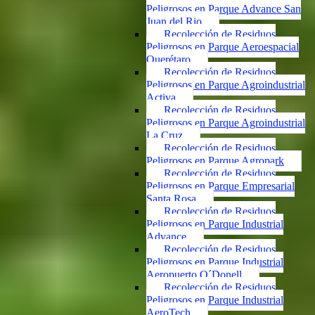
Peligrosos en Parque Advance San
Juan del Rio
Recolección de Residuos
Peligrosos en Parque Aeroespacial
Querétaro
Recolección de Residuos
Peligrosos en Parque Agroindustrial
Activa
Recolección de Residuos
Peligrosos en Parque Agroindustrial
La Cruz
Recolección de Residuos
Peligrosos en Parque Agropark
Recolección de Residuos
Peligrosos en Parque Empresarial
Santa Rosa
Recolección de Residuos
Peligrosos en Parque Industrial
Advance
Recolección de Residuos
Peligrosos en Parque Industrial
Aeropuerto O´Donell
Recolección de Residuos
Peligrosos en Parque Industrial
AeroTech