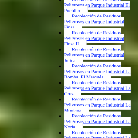
Peligrosos en Parque Industrial El
Pueblito
Recolección de Residuos
Peligrosos en Parque Industrial
Finsa
Recolección de Residuos
Peligrosos en Parque Industrial
Finsa II
Recolección de Residuos
Peligrosos en Parque Industrial
Jurica
Recolección de Residuos
Peligrosos en Parque Industrial La
Bomba, El Marqués
Recolección de Residuos
Peligrosos en Parque Industrial La
Cruz
Recolección de Residuos
Peligrosos en Parque Industrial La
Montaña
Recolección de Residuos
Peligrosos en Parque Industrial La
Noria
Recolección de Residuos