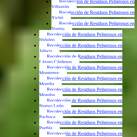
Recolección de Residuos Peligrosos en
Villagrán
Recolección de Residuos Peligrosos en
Xichú
Recolección de Residuos Peligrosos en
Yuriria
Recolección de Residuos Peligrosos en
Hidalgo
Recolección de Residuos Peligrosos en
Jalisco
Recolección de Residuos Peligrosos en
Lázaro Cárdenas
Recolección de Residuos Peligrosos en
Monterrey
Recolección de Residuos Peligrosos en
Morelia
Recolección de Residuos Peligrosos en
Morelos
Recolección de Residuos Peligrosos en
Nuevo León
Recolección de Residuos Peligrosos en
Pachuca
Recolección de Residuos Peligrosos en
Puebla
Recolección de Residuos Peligrosos en