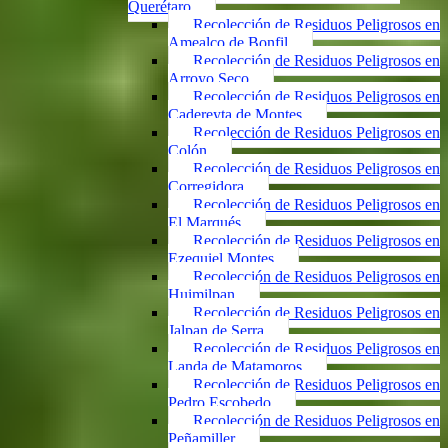
Querétaro
Recolección de Residuos Peligrosos en
Amealco de Bonfil
Recolección de Residuos Peligrosos en
Arroyo Seco
Recolección de Residuos Peligrosos en
Cadereyta de Montes
Recolección de Residuos Peligrosos en
Colón
Recolección de Residuos Peligrosos en
Corregidora
Recolección de Residuos Peligrosos en
El Marqués
Recolección de Residuos Peligrosos en
Ezequiel Montes
Recolección de Residuos Peligrosos en
Huimilpan
Recolección de Residuos Peligrosos en
Jalpan de Serra
Recolección de Residuos Peligrosos en
Landa de Matamoros
Recolección de Residuos Peligrosos en
Pedro Escobedo
Recolección de Residuos Peligrosos en
Peñamiller