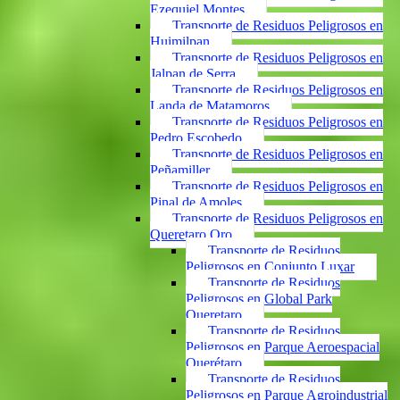
Ezequiel Montes
Transporte de Residuos Peligrosos en
Huimilpan
Transporte de Residuos Peligrosos en
Jalpan de Serra
Transporte de Residuos Peligrosos en
Landa de Matamoros
Transporte de Residuos Peligrosos en
Pedro Escobedo
Transporte de Residuos Peligrosos en
Peñamiller
Transporte de Residuos Peligrosos en
Pinal de Amoles
Transporte de Residuos Peligrosos en
Queretaro Qro
Transporte de Residuos
Peligrosos en Conjunto Luxar
Transporte de Residuos
Peligrosos en Global Park
Queretaro
Transporte de Residuos
Peligrosos en Parque Aeroespacial
Querétaro
Transporte de Residuos
Peligrosos en Parque Agroindustrial