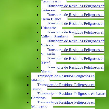
Tarandacuao
Transporte de Residuos Peligrosos en
Tarimoro
Transporte de Residuos Peligrosos en
Tierra Blanca
Transporte de Residuos Peligrosos en
Uriangato
Transporte de Residuos Peligrosos en
Valle de Santiago
Transporte de Residuos Peligrosos en
Victoria
Transporte de Residuos Peligrosos en
Villagrán
Transporte de Residuos Peligrosos en
Xichú
Transporte de Residuos Peligrosos en
Yuriria
Transporte de Residuos Peligrosos en
Hidalgo
Transporte de Residuos Peligrosos en
Jalisco
Transporte de Residuos Peligrosos en Lázaro
Cárdenas
Transporte de Residuos Peligrosos en
Monterrey