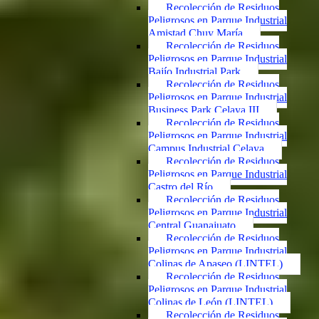
Recolección de Residuos
Peligrosos en Parque Industrial
Amistad Chuy María
Recolección de Residuos
Peligrosos en Parque Industrial
Bajío Industrial Park
Recolección de Residuos
Peligrosos en Parque Industrial
Business Park Celaya III
Recolección de Residuos
Peligrosos en Parque Industrial
Campus Industrial Celaya
Recolección de Residuos
Peligrosos en Parque Industrial
Castro del Río
Recolección de Residuos
Peligrosos en Parque Industrial
Central Guanajuato
Recolección de Residuos
Peligrosos en Parque Industrial
Colinas de Apaseo (LINTEL)
Recolección de Residuos
Peligrosos en Parque Industrial
Colinas de León (LINTEL)
Recolección de Residuos