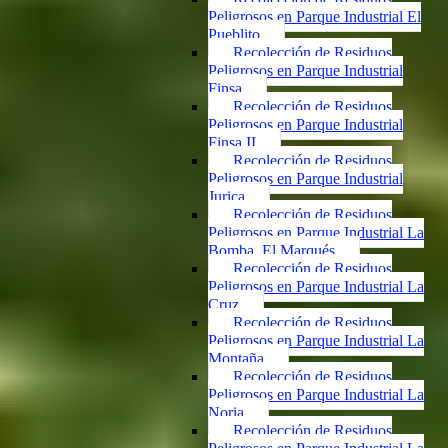
Peligrosos en Parque Industrial El
Pueblito
Recolección de Residuos
Peligrosos en Parque Industrial
Finsa
Recolección de Residuos
Peligrosos en Parque Industrial
Finsa II
Recolección de Residuos
Peligrosos en Parque Industrial
Jurica
Recolección de Residuos
Peligrosos en Parque Industrial La
Bomba, El Marqués
Recolección de Residuos
Peligrosos en Parque Industrial La
Cruz
Recolección de Residuos
Peligrosos en Parque Industrial La
Montaña
Recolección de Residuos
Peligrosos en Parque Industrial La
Noria
Recolección de Residuos