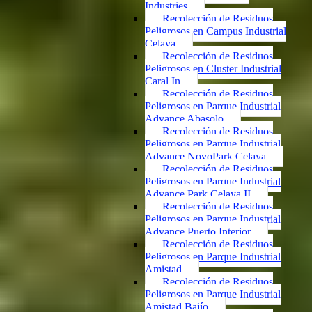
Industries
Recolección de Residuos
Peligrosos en Campus Industrial
Celaya
Recolección de Residuos
Peligrosos en Cluster Industrial
Caral In
Recolección de Residuos
Peligrosos en Parque Industrial
Advance Abasolo
Recolección de Residuos
Peligrosos en Parque Industrial
Advance NovoPark Celaya
Recolección de Residuos
Peligrosos en Parque Industrial
Advance Park Celaya II
Recolección de Residuos
Peligrosos en Parque Industrial
Advance Puerto Interior
Recolección de Residuos
Peligrosos en Parque Industrial
Amistad
Recolección de Residuos
Peligrosos en Parque Industrial
Amistad Bajío