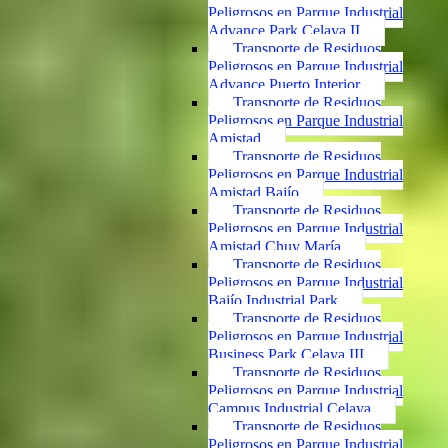
Peligrosos en Parque Industrial
Advance Park Celaya II
Transporte de Residuos
Peligrosos en Parque Industrial
Advance Puerto Interior
Transporte de Residuos
Peligrosos en Parque Industrial
Amistad
Transporte de Residuos
Peligrosos en Parque Industrial
Amistad Bajío
Transporte de Residuos
Peligrosos en Parque Industrial
Amistad Chuy María
Transporte de Residuos
Peligrosos en Parque Industrial
Bajío Industrial Park
Transporte de Residuos
Peligrosos en Parque Industrial
Business Park Celaya III
Transporte de Residuos
Peligrosos en Parque Industrial
Campus Industrial Celaya
Transporte de Residuos
Peligrosos en Parque Industrial