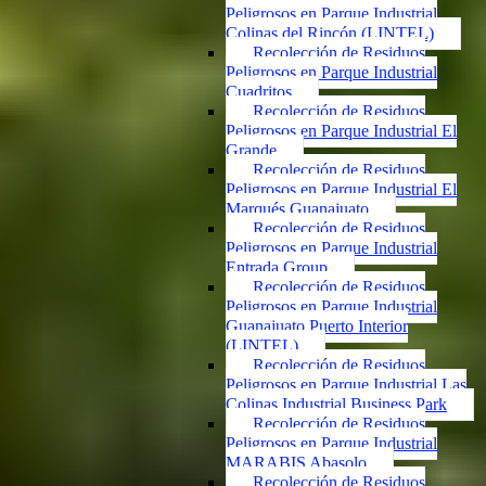
Peligrosos en Parque Industrial
Colinas del Rincón (LINTEL)
Recolección de Residuos
Peligrosos en Parque Industrial
Cuadritos
Recolección de Residuos
Peligrosos en Parque Industrial El
Grande
Recolección de Residuos
Peligrosos en Parque Industrial El
Marqués Guanajuato
Recolección de Residuos
Peligrosos en Parque Industrial
Entrada Group
Recolección de Residuos
Peligrosos en Parque Industrial
Guanajuato Puerto Interior
(LINTEL)
Recolección de Residuos
Peligrosos en Parque Industrial Las
Colinas Industrial Business Park
Recolección de Residuos
Peligrosos en Parque Industrial
MARABIS Abasolo
Recolección de Residuos