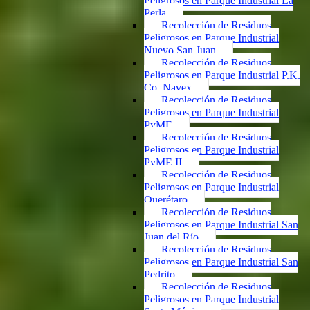
Peligrosos en Parque Industrial La
Perla
Recolección de Residuos
Peligrosos en Parque Industrial
Nuevo San Juan
Recolección de Residuos
Peligrosos en Parque Industrial P.K.
Co. Navex
Recolección de Residuos
Peligrosos en Parque Industrial
PyME
Recolección de Residuos
Peligrosos en Parque Industrial
PyME II
Recolección de Residuos
Peligrosos en Parque Industrial
Querétaro
Recolección de Residuos
Peligrosos en Parque Industrial San
Juan del Río
Recolección de Residuos
Peligrosos en Parque Industrial San
Pedrito
Recolección de Residuos
Peligrosos en Parque Industrial