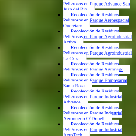
Peligrosos en Parque Advance San
Juan del Rio
Recolección de Residuos
Peligrosos en Parque Aeroespacial
Querétaro
Recolección de Residuos
Peligrosos en Parque Agroindustrial
Activa
Recolección de Residuos
Peligrosos en Parque Agroindustrial
La Cruz
Recolección de Residuos
Peligrosos en Parque Agropark
Recolección de Residuos
Peligrosos en Parque Empresarial
Santa Rosa
Recolección de Residuos
Peligrosos en Parque Industrial
Advance
Recolección de Residuos
Peligrosos en Parque Industrial
Aeropuerto O´Donell
Recolección de Residuos
Peligrosos en Parque Industrial
AeroTech