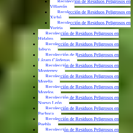
Recolección de Residuos Peligrosos en
Villagrán
Recolección de Residuos Peligrosos en
Xichú
Recolección de Residuos Peligrosos en
Yuriria
Recolección de Residuos Peligrosos en
Hidalgo
Recolección de Residuos Peligrosos en
Jalisco
Recolección de Residuos Peligrosos en
Lázaro Cárdenas
Recolección de Residuos Peligrosos en
Monterrey
Recolección de Residuos Peligrosos en
Morelia
Recolección de Residuos Peligrosos en
Morelos
Recolección de Residuos Peligrosos en
Nuevo León
Recolección de Residuos Peligrosos en
Pachuca
Recolección de Residuos Peligrosos en
Puebla
Recolección de Residuos Peligrosos en