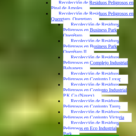
Recolección de Residuos Peligrosos en
Pinal de Amoles
Recolección de Residuos Peligrosos en
Queretaro, Queretaro
Recolección de Residuos
Peligrosos en Business Park
Querétaro
Recolección de Residuos
Peligrosos en Business Park
Querétaro II
Recolección de Residuos
Peligrosos en Complejo Industrial
Balvanera
Recolección de Residuos
Peligrosos en Conjunto Luxar
Recolección de Residuos
Peligrosos en Conjunto Industrial
P.K.Co (Navex)
Recolección de Residuos
Peligrosos en Conjunto Tauro
Recolección de Residuos
Peligrosos en Conjunto Victoria
Recolección de Residuos
Peligrosos en Eco Industrial
Park