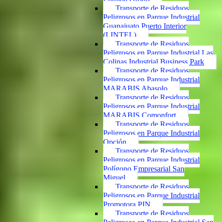
Transporte de Residuos
Peligrosos en Parque Industrial
Guanajuato Puerto Interior
(LINTEL)
Transporte de Residuos
Peligrosos en Parque Industrial Las
Colinas Industrial Business Park
Transporte de Residuos
Peligrosos en Parque Industrial
MARABIS Abasolo
Transporte de Residuos
Peligrosos en Parque Industrial
MARABIS Comonfort
Transporte de Residuos
Peligrosos en Parque Industrial
Opción
Transporte de Residuos
Peligrosos en Parque Industrial
Polígono Empresarial San
Miguel
Transporte de Residuos
Peligrosos en Parque Industrial
Promotora PIN
Transporte de Residuos