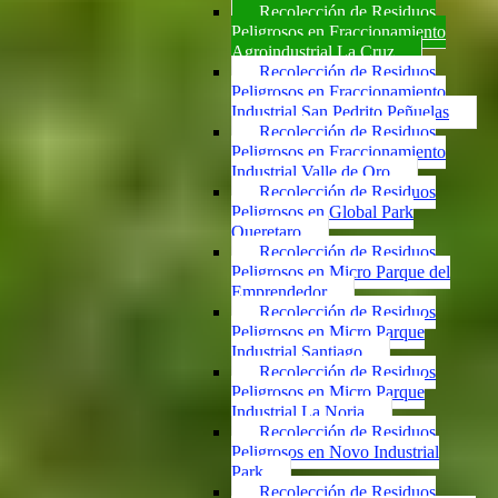
Recolección de Residuos
Peligrosos en Fraccionamiento
Agroindustrial La Cruz
Recolección de Residuos
Peligrosos en Fraccionamiento
Industrial San Pedrito Peñuelas
Recolección de Residuos
Peligrosos en Fraccionamiento
Industrial Valle de Oro
Recolección de Residuos
Peligrosos en Global Park
Queretaro
Recolección de Residuos
Peligrosos en Micro Parque del
Emprendedor
Recolección de Residuos
Peligrosos en Micro Parque
Industrial Santiago
Recolección de Residuos
Peligrosos en Micro Parque
Industrial La Noria
Recolección de Residuos
Peligrosos en Novo Industrial
Park
Recolección de Residuos