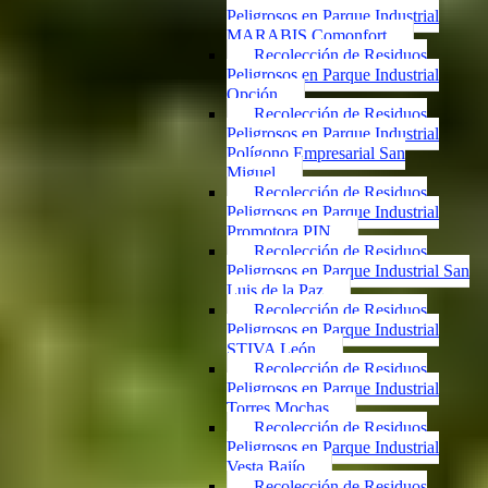
Peligrosos en Parque Industrial
MARABIS Comonfort
Recolección de Residuos
Peligrosos en Parque Industrial
Opción
Recolección de Residuos
Peligrosos en Parque Industrial
Polígono Empresarial San
Miguel
Recolección de Residuos
Peligrosos en Parque Industrial
Promotora PIN
Recolección de Residuos
Peligrosos en Parque Industrial San
Luis de la Paz
Recolección de Residuos
Peligrosos en Parque Industrial
STIVA León
Recolección de Residuos
Peligrosos en Parque Industrial
Torres Mochas
Recolección de Residuos
Peligrosos en Parque Industrial
Vesta Bajío
Recolección de Residuos