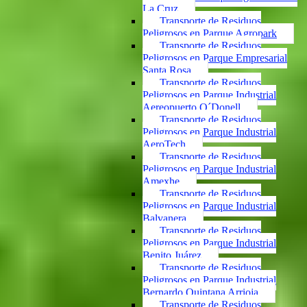
La Cruz
Transporte de Residuos
Peligrosos en Parque Agropark
Transporte de Residuos
Peligrosos en Parque Empresarial
Santa Rosa
Transporte de Residuos
Peligrosos en Parque Industrial
Aereopuerto O´Donell
Transporte de Residuos
Peligrosos en Parque Industrial
AeroTech
Transporte de Residuos
Peligrosos en Parque Industrial
Amexhe
Transporte de Residuos
Peligrosos en Parque Industrial
Balvanera
Transporte de Residuos
Peligrosos en Parque Industrial
Benito Juárez
Transporte de Residuos
Peligrosos en Parque Industrial
Bernardo Quintana Arrioja
Transporte de Residuos