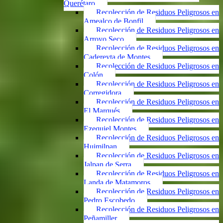
Querétaro
Recolección de Residuos Peligrosos en
Amealco de Bonfil
Recolección de Residuos Peligrosos en
Arroyo Seco
Recolección de Residuos Peligrosos en
Cadereyta de Montes
Recolección de Residuos Peligrosos en
Colón
Recolección de Residuos Peligrosos en
Corregidora
Recolección de Residuos Peligrosos en
El Marqués
Recolección de Residuos Peligrosos en
Ezequiel Montes
Recolección de Residuos Peligrosos en
Huimilpan
Recolección de Residuos Peligrosos en
Jalpan de Serra
Recolección de Residuos Peligrosos en
Landa de Matamoros
Recolección de Residuos Peligrosos en
Pedro Escobedo
Recolección de Residuos Peligrosos en
Peñamiller