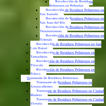
Recolección de Residuos
Peligrosos en Peñuelas
Recolección de Residuos Peligrosos en
San Joaquín
Recolección de Residuos Peligrosos en
San Juan del Río
Recolección de Residuos Peligrosos en
Tequisquiapan
Recolección de Residuos Peligrosos en
Tolimán
Recolección de Residuos Peligrosos en San
Luis Potosí
Recolección de Residuos Peligrosos en
Tamaulipas
Recolección de Residuos Peligrosos en
Tlaxcala
Recolección de Residuos Peligrosos en
Toluca
Transporte de Residuos Peligrosos
Transporte de Residuos Peligrosos en
Aguascalientes
Transporte de Residuos Peligrosos en Ciudad
Madero
Transporte de Residuos Peligrosos en Ciudad
Victoria