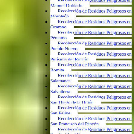
Recolección de Residuos Peligrosos en
Manuel Doblado
Recolección de Residuos Peligrosos en
Moroleón
Recolección de Residuos Peligrosos en
Ocampo
Recolección de Residuos Peligrosos en
Pénjamo
Recolección de Residuos Peligrosos en
Pueblo Nuevo
Recolección de Residuos Peligrosos en
Purísima del Rincón
Recolección de Residuos Peligrosos en
Romita
Recolección de Residuos Peligrosos en
Salamanca
Recolección de Residuos Peligrosos en
Salvatierra
Recolección de Residuos Peligrosos en
San Diego de la Unión
Recolección de Residuos Peligrosos en
San Felipe
Recolección de Residuos Peligrosos en
San Francisco del Rincón
Recolección de Residuos Peligrosos en