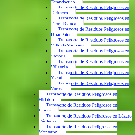
Tarandacuao
Transporte de Residuos Peligrosos en
Tarimoro
Transporte de Residuos Peligrosos en
Tierra Blanca
Transporte de Residuos Peligrosos en
Uriangato
Transporte de Residuos Peligrosos en
Valle de Santiago
Transporte de Residuos Peligrosos en
Victoria
Transporte de Residuos Peligrosos en
Villagrán
Transporte de Residuos Peligrosos en
Xichú
Transporte de Residuos Peligrosos en
Yuriria
Transporte de Residuos Peligrosos en
Hidalgo
Transporte de Residuos Peligrosos en
Jalisco
Transporte de Residuos Peligrosos en Lázaro
Cárdenas
Transporte de Residuos Peligrosos en
Monterrey