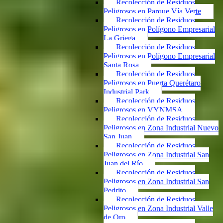
Recolección de Residuos
Peligrosos en Parque Vía Verte
Recolección de Residuos
Peligrosos en Polígono Empresarial
La Griega
Recolección de Residuos
Peligrosos en Polígono Empresarial
Santa Rosa
Recolección de Residuos
Peligrosos en Puerta Querétaro
Industrial Park
Recolección de Residuos
Peligrosos en VYNMSA
Recolección de Residuos
Peligrosos en Zona Industrial Nuevo
San Juan
Recolección de Residuos
Peligrosos en Zona Industrial San
Juan del Río
Recolección de Residuos
Peligrosos en Zona Industrial San
Pedrito
Recolección de Residuos
Peligrosos en Zona Industrial Valle
de Oro