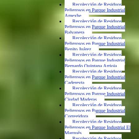
Recolección de Residuos
Peligrosos en Parque Industrial
Amexhe
Recolección de Residuos
Peligrosos en Parque Industrial
Balvanera
Recolección de Residuos
Peligrosos en Parque Industrial
Benito Juárez
Recolección de Residuos
Peligrosos en Parque Industrial
Bernardo Quintana Arrioja
Recolección de Residuos
Peligrosos en Parque Industrial
Cadereyta
Recolección de Residuos
Peligrosos en Parque Industrial
Ciudad Maderas
Recolección de Residuos
Peligrosos en Parque Industrial
Corregidora
Recolección de Residuos
Peligrosos en Parque Industrial El
Marqués
Recolección de Residuos