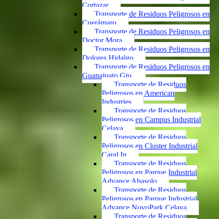
Cortazar
Transporte de Residuos Peligrosos en
Cuerámaro
Transporte de Residuos Peligrosos en
Doctor Mora
Transporte de Residuos Peligrosos en
Dolores Hidalgo
Transporte de Residuos Peligrosos en
Guanajuato Gto.
Transporte de Residuos
Peligrosos en American
Industries
Transporte de Residuos
Peligrosos en Campus Industrial
Celaya
Transporte de Residuos
Peligrosos en Cluster Industrial
Caral In
Transporte de Residuos
Peligrosos en Parque Industrial
Advance Abasolo
Transporte de Residuos
Peligrosos en Parque Industrial
Advance NovoPark Celaya
Transporte de Residuos