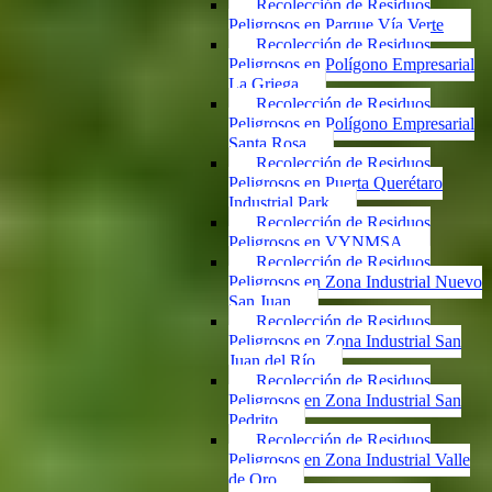
Recolección de Residuos
Peligrosos en Parque Vía Verte
Recolección de Residuos
Peligrosos en Polígono Empresarial
La Griega
Recolección de Residuos
Peligrosos en Polígono Empresarial
Santa Rosa
Recolección de Residuos
Peligrosos en Puerta Querétaro
Industrial Park
Recolección de Residuos
Peligrosos en VYNMSA
Recolección de Residuos
Peligrosos en Zona Industrial Nuevo
San Juan
Recolección de Residuos
Peligrosos en Zona Industrial San
Juan del Río
Recolección de Residuos
Peligrosos en Zona Industrial San
Pedrito
Recolección de Residuos
Peligrosos en Zona Industrial Valle
de Oro