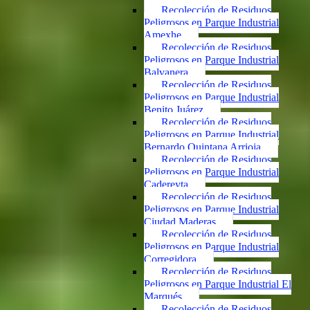
Recolección de Residuos
Peligrosos en Parque Industrial
Amexhe
Recolección de Residuos
Peligrosos en Parque Industrial
Balvanera
Recolección de Residuos
Peligrosos en Parque Industrial
Benito Juárez
Recolección de Residuos
Peligrosos en Parque Industrial
Bernardo Quintana Arrioja
Recolección de Residuos
Peligrosos en Parque Industrial
Cadereyta
Recolección de Residuos
Peligrosos en Parque Industrial
Ciudad Maderas
Recolección de Residuos
Peligrosos en Parque Industrial
Corregidora
Recolección de Residuos
Peligrosos en Parque Industrial El
Marqués
Recolección de Residuos