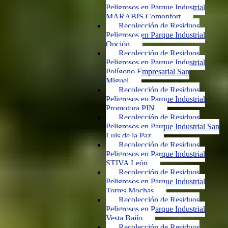
Peligrosos en Parque Industrial
MARABIS Comonfort
Recolección de Residuos
Peligrosos en Parque Industrial
Opción
Recolección de Residuos
Peligrosos en Parque Industrial
Polígono Empresarial San
Miguel
Recolección de Residuos
Peligrosos en Parque Industrial
Promotora PIN
Recolección de Residuos
Peligrosos en Parque Industrial San
Luis de la Paz
Recolección de Residuos
Peligrosos en Parque Industrial
STIVA León
Recolección de Residuos
Peligrosos en Parque Industrial
Torres Mochas
Recolección de Residuos
Peligrosos en Parque Industrial
Vesta Bajío
Recolección de Residuos