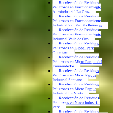
Recolección de Residuos
Peligrosos en Fraccionamiento
Agroindustrial La Cruz
Recolección de Residuos
Peligrosos en Fraccionamiento
Industrial San Pedrito Peñuelas
Recolección de Residuos
Peligrosos en Fraccionamiento
Industrial Valle de Oro
Recolección de Residuos
Peligrosos en Global Park
Queretaro
Recolección de Residuos
Peligrosos en Micro Parque del
Emprendedor
Recolección de Residuos
Peligrosos en Micro Parque
Industrial Santiago
Recolección de Residuos
Peligrosos en Micro Parque
Industrial La Noria
Recolección de Residuos
Peligrosos en Novo Industrial
Park
Recolección de Residuos