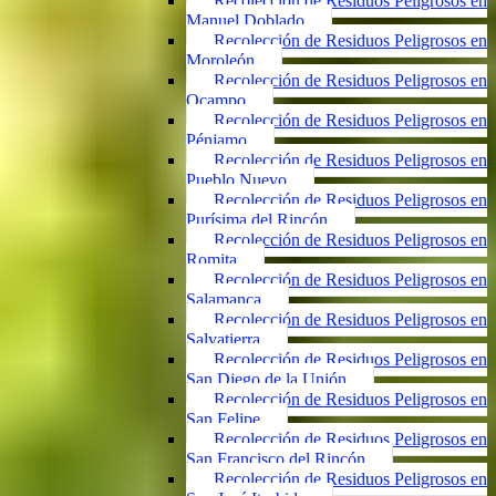
Recolección de Residuos Peligrosos en
Manuel Doblado
Recolección de Residuos Peligrosos en
Moroleón
Recolección de Residuos Peligrosos en
Ocampo
Recolección de Residuos Peligrosos en
Pénjamo
Recolección de Residuos Peligrosos en
Pueblo Nuevo
Recolección de Residuos Peligrosos en
Purísima del Rincón
Recolección de Residuos Peligrosos en
Romita
Recolección de Residuos Peligrosos en
Salamanca
Recolección de Residuos Peligrosos en
Salvatierra
Recolección de Residuos Peligrosos en
San Diego de la Unión
Recolección de Residuos Peligrosos en
San Felipe
Recolección de Residuos Peligrosos en
San Francisco del Rincón
Recolección de Residuos Peligrosos en