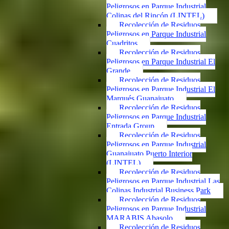
Peligrosos en Parque Industrial
Colinas del Rincón (LINTEL)
Recolección de Residuos
Peligrosos en Parque Industrial
Cuadritos
Recolección de Residuos
Peligrosos en Parque Industrial El
Grande
Recolección de Residuos
Peligrosos en Parque Industrial El
Marqués Guanajuato
Recolección de Residuos
Peligrosos en Parque Industrial
Entrada Group
Recolección de Residuos
Peligrosos en Parque Industrial
Guanajuato Puerto Interior
(LINTEL)
Recolección de Residuos
Peligrosos en Parque Industrial Las
Colinas Industrial Business Park
Recolección de Residuos
Peligrosos en Parque Industrial
MARABIS Abasolo
Recolección de Residuos