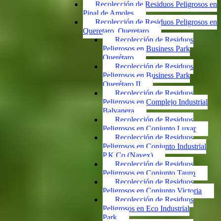
Recolección de Residuos Peligrosos en
Pinal de Amoles
Recolección de Residuos Peligrosos en
Queretaro, Queretaro
Recolección de Residuos
Peligrosos en Business Park
Querétaro
Recolección de Residuos
Peligrosos en Business Park
Querétaro II
Recolección de Residuos
Peligrosos en Complejo Industrial
Balvanera
Recolección de Residuos
Peligrosos en Conjunto Luxar
Recolección de Residuos
Peligrosos en Conjunto Industrial
P.K.Co (Navex)
Recolección de Residuos
Peligrosos en Conjunto Tauro
Recolección de Residuos
Peligrosos en Conjunto Victoria
Recolección de Residuos
Peligrosos en Eco Industrial
Park