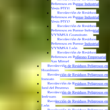
Peligrosos en Parque Industrial
Vesta PTO1
Recolección de Residuos
Peligrosos en Parque Industrial
Vesta PTO2
Recolección de Residuos
Peligrosos en Parque Industrial
VYNMSA Guanajuato
Recolección de Residuos
Peligrosos en Parque Industrial
VYNMSA León
Recolección de Residuos
Peligrosos en Polígono Empresarial
San Miguel
Recolección de Residuos Peligrosos en
Huanímaro
Recolección de Residuos Peligrosos en
Irapuato
Recolección de Residuos Peligrosos en
Jaral del Progreso
Recolección de Residuos Peligrosos en
Jerécuaro
Recolección de Residuos Peligrosos en
León