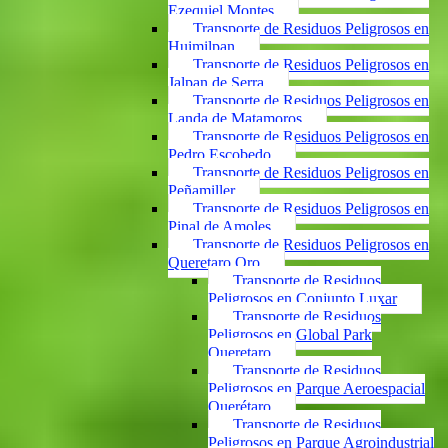
Ezequiel Montes
Transporte de Residuos Peligrosos en
Huimilpan
Transporte de Residuos Peligrosos en
Jalpan de Serra
Transporte de Residuos Peligrosos en
Landa de Matamoros
Transporte de Residuos Peligrosos en
Pedro Escobedo
Transporte de Residuos Peligrosos en
Peñamiller
Transporte de Residuos Peligrosos en
Pinal de Amoles
Transporte de Residuos Peligrosos en
Queretaro Qro
Transporte de Residuos
Peligrosos en Conjunto Luxar
Transporte de Residuos
Peligrosos en Global Park
Queretaro
Transporte de Residuos
Peligrosos en Parque Aeroespacial
Querétaro
Transporte de Residuos
Peligrosos en Parque Agroindustrial