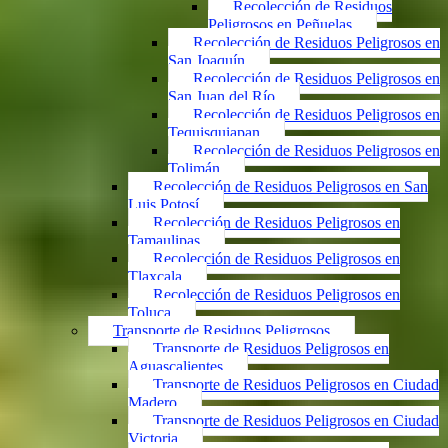
Recolección de Residuos
Peligrosos en Peñuelas
Recolección de Residuos Peligrosos en
San Joaquín
Recolección de Residuos Peligrosos en
San Juan del Río
Recolección de Residuos Peligrosos en
Tequisquiapan
Recolección de Residuos Peligrosos en
Tolimán
Recolección de Residuos Peligrosos en San
Luis Potosí
Recolección de Residuos Peligrosos en
Tamaulipas
Recolección de Residuos Peligrosos en
Tlaxcala
Recolección de Residuos Peligrosos en
Toluca
Transporte de Residuos Peligrosos
Transporte de Residuos Peligrosos en
Aguascalientes
Transporte de Residuos Peligrosos en Ciudad
Madero
Transporte de Residuos Peligrosos en Ciudad
Victoria