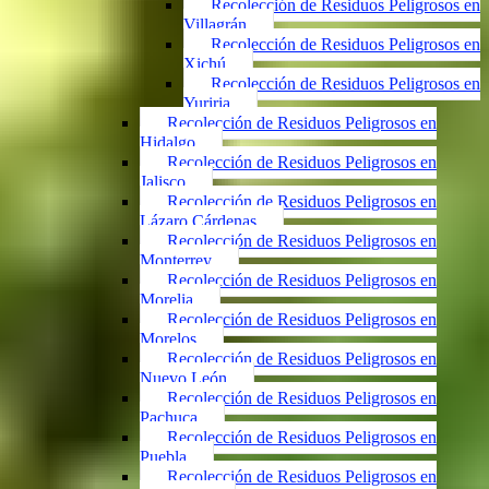
Recolección de Residuos Peligrosos en
Villagrán
Recolección de Residuos Peligrosos en
Xichú
Recolección de Residuos Peligrosos en
Yuriria
Recolección de Residuos Peligrosos en
Hidalgo
Recolección de Residuos Peligrosos en
Jalisco
Recolección de Residuos Peligrosos en
Lázaro Cárdenas
Recolección de Residuos Peligrosos en
Monterrey
Recolección de Residuos Peligrosos en
Morelia
Recolección de Residuos Peligrosos en
Morelos
Recolección de Residuos Peligrosos en
Nuevo León
Recolección de Residuos Peligrosos en
Pachuca
Recolección de Residuos Peligrosos en
Puebla
Recolección de Residuos Peligrosos en