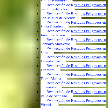
San José Iturbide
Recolección de Residuos Peligrosos en
San Luis de la Paz
Recolección de Residuos Peligrosos en
San Miguel de Allende
Recolección de Residuos Peligrosos en
Santa Catarina
Recolección de Residuos Peligrosos en
Juventino Rosas
Recolección de Residuos Peligrosos en
Santiago Maravatío
Recolección de Residuos Peligrosos en
Silao
Recolección de Residuos Peligrosos en
Tarandacuao
Recolección de Residuos Peligrosos en
Tarimoro
Recolección de Residuos Peligrosos en
Tierra Blanca
Recolección de Residuos Peligrosos en
Uriangato
Recolección de Residuos Peligrosos en
Valle de Santiago
Recolección de Residuos Peligrosos en
Victoria