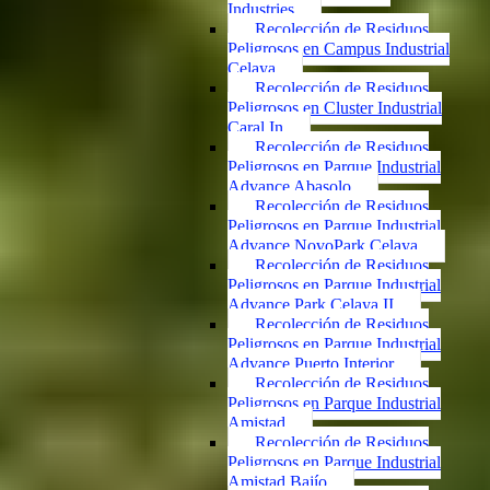
Industries
Recolección de Residuos
Peligrosos en Campus Industrial
Celaya
Recolección de Residuos
Peligrosos en Cluster Industrial
Caral In
Recolección de Residuos
Peligrosos en Parque Industrial
Advance Abasolo
Recolección de Residuos
Peligrosos en Parque Industrial
Advance NovoPark Celaya
Recolección de Residuos
Peligrosos en Parque Industrial
Advance Park Celaya II
Recolección de Residuos
Peligrosos en Parque Industrial
Advance Puerto Interior
Recolección de Residuos
Peligrosos en Parque Industrial
Amistad
Recolección de Residuos
Peligrosos en Parque Industrial
Amistad Bajío