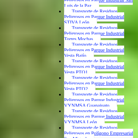
Peligrosos en Parque Industrial San
Luis de la Paz
Transporte de Residuos
Peligrosos en Parque Industrial
STIVA León
Transporte de Residuos
Peligrosos en Parque Industrial
Torres Mochas
Transporte de Residuos
Peligrosos en Parque Industrial
Vesta Bajío
Transporte de Residuos
Peligrosos en Parque Industrial
Vesta PTO1
Transporte de Residuos
Peligrosos en Parque Industrial
Vesta PTO2
Transporte de Residuos
Peligrosos en Parque Industrial
VYNMSA Guanajuato
Transporte de Residuos
Peligrosos en Parque Industrial
VYNMSA León
Transporte de Residuos
Peligrosos en Polígono Empresarial