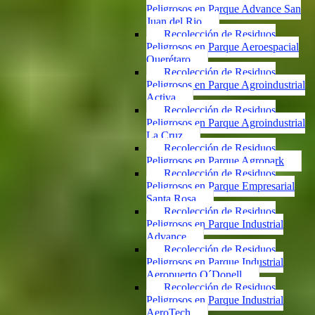
Peligrosos en Parque Advance San
Juan del Rio
Recolección de Residuos
Peligrosos en Parque Aeroespacial
Querétaro
Recolección de Residuos
Peligrosos en Parque Agroindustrial
Activa
Recolección de Residuos
Peligrosos en Parque Agroindustrial
La Cruz
Recolección de Residuos
Peligrosos en Parque Agropark
Recolección de Residuos
Peligrosos en Parque Empresarial
Santa Rosa
Recolección de Residuos
Peligrosos en Parque Industrial
Advance
Recolección de Residuos
Peligrosos en Parque Industrial
Aeropuerto O´Donell
Recolección de Residuos
Peligrosos en Parque Industrial
AeroTech