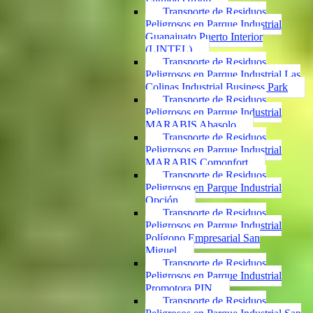
Transporte de Residuos
Peligrosos en Parque Industrial
Guanajuato Puerto Interior
(LINTEL)
Transporte de Residuos
Peligrosos en Parque Industrial Las
Colinas Industrial Business Park
Transporte de Residuos
Peligrosos en Parque Industrial
MARABIS Abasolo
Transporte de Residuos
Peligrosos en Parque Industrial
MARABIS Comonfort
Transporte de Residuos
Peligrosos en Parque Industrial
Opción
Transporte de Residuos
Peligrosos en Parque Industrial
Polígono Empresarial San
Miguel
Transporte de Residuos
Peligrosos en Parque Industrial
Promotora PIN
Transporte de Residuos