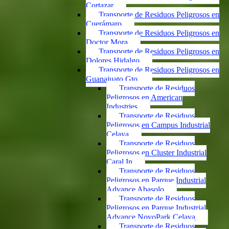
Cortazar
Transporte de Residuos Peligrosos en
Cuerámaro
Transporte de Residuos Peligrosos en
Doctor Mora
Transporte de Residuos Peligrosos en
Dolores Hidalgo
Transporte de Residuos Peligrosos en
Guanajuato Gto.
Transporte de Residuos
Peligrosos en American
Industries
Transporte de Residuos
Peligrosos en Campus Industrial
Celaya
Transporte de Residuos
Peligrosos en Cluster Industrial
Caral In
Transporte de Residuos
Peligrosos en Parque Industrial
Advance Abasolo
Transporte de Residuos
Peligrosos en Parque Industrial
Advance NovoPark Celaya
Transporte de Residuos