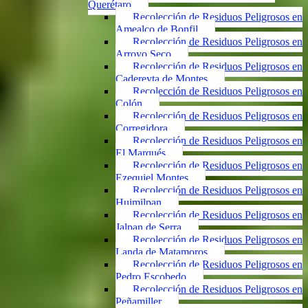
Querétaro
Recolección de Residuos Peligrosos en
Amealco de Bonfil
Recolección de Residuos Peligrosos en
Arroyo Seco
Recolección de Residuos Peligrosos en
Cadereyta de Montes
Recolección de Residuos Peligrosos en
Colón
Recolección de Residuos Peligrosos en
Corregidora
Recolección de Residuos Peligrosos en
El Marqués
Recolección de Residuos Peligrosos en
Ezequiel Montes
Recolección de Residuos Peligrosos en
Huimilpan
Recolección de Residuos Peligrosos en
Jalpan de Serra
Recolección de Residuos Peligrosos en
Landa de Matamoros
Recolección de Residuos Peligrosos en
Pedro Escobedo
Recolección de Residuos Peligrosos en
Peñamiller