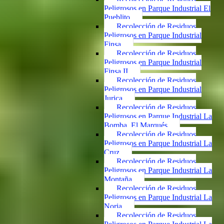
Peligrosos en Parque Industrial El
Pueblito
Recolección de Residuos
Peligrosos en Parque Industrial
Finsa
Recolección de Residuos
Peligrosos en Parque Industrial
Finsa II
Recolección de Residuos
Peligrosos en Parque Industrial
Jurica
Recolección de Residuos
Peligrosos en Parque Industrial La
Bomba, El Marqués
Recolección de Residuos
Peligrosos en Parque Industrial La
Cruz
Recolección de Residuos
Peligrosos en Parque Industrial La
Montaña
Recolección de Residuos
Peligrosos en Parque Industrial La
Noria
Recolección de Residuos