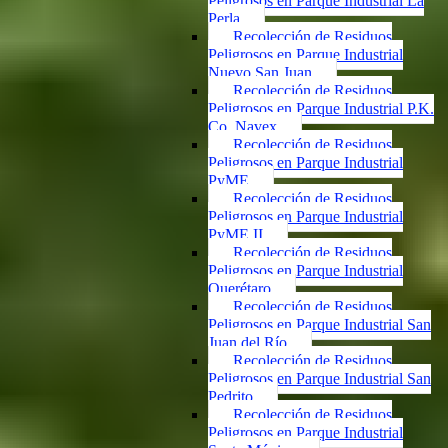
Peligrosos en Parque Industrial La
Perla
Recolección de Residuos
Peligrosos en Parque Industrial
Nuevo San Juan
Recolección de Residuos
Peligrosos en Parque Industrial P.K.
Co. Navex
Recolección de Residuos
Peligrosos en Parque Industrial
PyME
Recolección de Residuos
Peligrosos en Parque Industrial
PyME II
Recolección de Residuos
Peligrosos en Parque Industrial
Querétaro
Recolección de Residuos
Peligrosos en Parque Industrial San
Juan del Río
Recolección de Residuos
Peligrosos en Parque Industrial San
Pedrito
Recolección de Residuos
Peligrosos en Parque Industrial