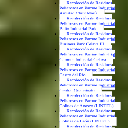
Recolección de Residuos
Peligrosos en Parque Industrial
Amistad Chuy María
Recolección de Residuos
Peligrosos en Parque Industrial
Bajío Industrial Park
Recolección de Residuos
Peligrosos en Parque Industrial
Business Park Celaya III
Recolección de Residuos
Peligrosos en Parque Industrial
Campus Industrial Celaya
Recolección de Residuos
Peligrosos en Parque Industrial
Castro del Río
Recolección de Residuos
Peligrosos en Parque Industrial
Central Guanajuato
Recolección de Residuos
Peligrosos en Parque Industrial
Colinas de Apaseo (LINTEL)
Recolección de Residuos
Peligrosos en Parque Industrial
Colinas de León (LINTEL)
Recolección de Residuos