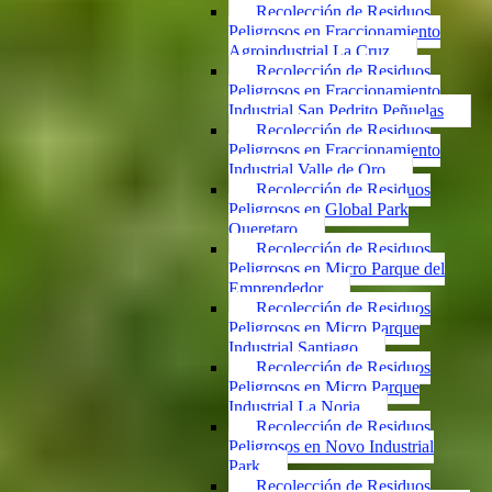
Recolección de Residuos
Peligrosos en Fraccionamiento
Agroindustrial La Cruz
Recolección de Residuos
Peligrosos en Fraccionamiento
Industrial San Pedrito Peñuelas
Recolección de Residuos
Peligrosos en Fraccionamiento
Industrial Valle de Oro
Recolección de Residuos
Peligrosos en Global Park
Queretaro
Recolección de Residuos
Peligrosos en Micro Parque del
Emprendedor
Recolección de Residuos
Peligrosos en Micro Parque
Industrial Santiago
Recolección de Residuos
Peligrosos en Micro Parque
Industrial La Noria
Recolección de Residuos
Peligrosos en Novo Industrial
Park
Recolección de Residuos