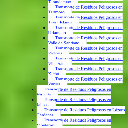
Tarandacuao
Transporte de Residuos Peligrosos en
Tarimoro
Transporte de Residuos Peligrosos en
Tierra Blanca
Transporte de Residuos Peligrosos en
Uriangato
Transporte de Residuos Peligrosos en
Valle de Santiago
Transporte de Residuos Peligrosos en
Victoria
Transporte de Residuos Peligrosos en
Villagrán
Transporte de Residuos Peligrosos en
Xichú
Transporte de Residuos Peligrosos en
Yuriria
Transporte de Residuos Peligrosos en
Hidalgo
Transporte de Residuos Peligrosos en
Jalisco
Transporte de Residuos Peligrosos en Lázaro
Cárdenas
Transporte de Residuos Peligrosos en
Monterrey