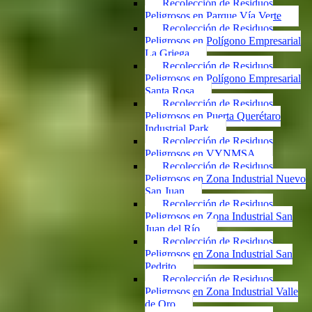
Recolección de Residuos
Peligrosos en Parque Vía Verte
Recolección de Residuos
Peligrosos en Polígono Empresarial
La Griega
Recolección de Residuos
Peligrosos en Polígono Empresarial
Santa Rosa
Recolección de Residuos
Peligrosos en Puerta Querétaro
Industrial Park
Recolección de Residuos
Peligrosos en VYNMSA
Recolección de Residuos
Peligrosos en Zona Industrial Nuevo
San Juan
Recolección de Residuos
Peligrosos en Zona Industrial San
Juan del Río
Recolección de Residuos
Peligrosos en Zona Industrial San
Pedrito
Recolección de Residuos
Peligrosos en Zona Industrial Valle
de Oro