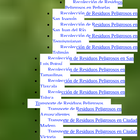
Recolección de Residuos
Peligrosos en Peñuelas
Recolección de Residuos Peligrosos en
San Joaquín
Recolección de Residuos Peligrosos en
San Juan del Río
Recolección de Residuos Peligrosos en
Tequisquiapan
Recolección de Residuos Peligrosos en
Tolimán
Recolección de Residuos Peligrosos en San
Luis Potosí
Recolección de Residuos Peligrosos en
Tamaulipas
Recolección de Residuos Peligrosos en
Tlaxcala
Recolección de Residuos Peligrosos en
Toluca
Transporte de Residuos Peligrosos
Transporte de Residuos Peligrosos en
Aguascalientes
Transporte de Residuos Peligrosos en Ciudad
Madero
Transporte de Residuos Peligrosos en Ciudad
Victoria