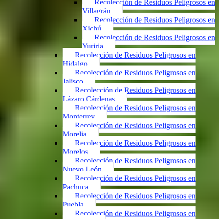
Recolección de Residuos Peligrosos en
Villagrán
Recolección de Residuos Peligrosos en
Xichú
Recolección de Residuos Peligrosos en
Yuriria
Recolección de Residuos Peligrosos en
Hidalgo
Recolección de Residuos Peligrosos en
Jalisco
Recolección de Residuos Peligrosos en
Lázaro Cárdenas
Recolección de Residuos Peligrosos en
Monterrey
Recolección de Residuos Peligrosos en
Morelia
Recolección de Residuos Peligrosos en
Morelos
Recolección de Residuos Peligrosos en
Nuevo León
Recolección de Residuos Peligrosos en
Pachuca
Recolección de Residuos Peligrosos en
Puebla
Recolección de Residuos Peligrosos en