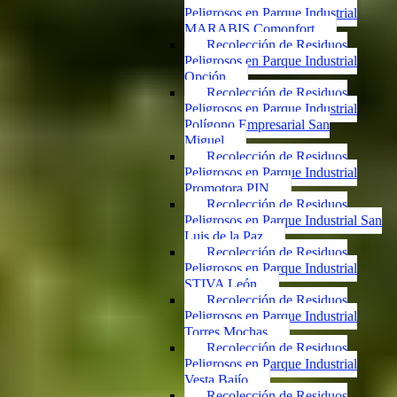
Peligrosos en Parque Industrial
MARABIS Comonfort
Recolección de Residuos
Peligrosos en Parque Industrial
Opción
Recolección de Residuos
Peligrosos en Parque Industrial
Polígono Empresarial San
Miguel
Recolección de Residuos
Peligrosos en Parque Industrial
Promotora PIN
Recolección de Residuos
Peligrosos en Parque Industrial San
Luis de la Paz
Recolección de Residuos
Peligrosos en Parque Industrial
STIVA León
Recolección de Residuos
Peligrosos en Parque Industrial
Torres Mochas
Recolección de Residuos
Peligrosos en Parque Industrial
Vesta Bajío
Recolección de Residuos