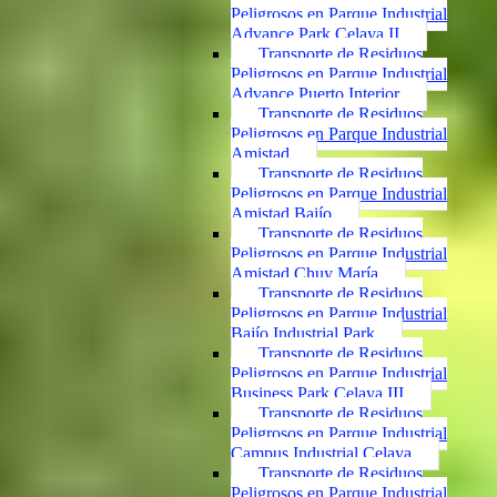
Peligrosos en Parque Industrial
Advance Park Celaya II
Transporte de Residuos
Peligrosos en Parque Industrial
Advance Puerto Interior
Transporte de Residuos
Peligrosos en Parque Industrial
Amistad
Transporte de Residuos
Peligrosos en Parque Industrial
Amistad Bajío
Transporte de Residuos
Peligrosos en Parque Industrial
Amistad Chuy María
Transporte de Residuos
Peligrosos en Parque Industrial
Bajío Industrial Park
Transporte de Residuos
Peligrosos en Parque Industrial
Business Park Celaya III
Transporte de Residuos
Peligrosos en Parque Industrial
Campus Industrial Celaya
Transporte de Residuos
Peligrosos en Parque Industrial