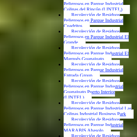
Peligrosos en Parque Industrial
Colinas del Rincón (LINTEL)
Recolección de Residuos
Peligrosos en Parque Industrial
Cuadritos
Recolección de Residuos
Peligrosos en Parque Industrial El
Grande
Recolección de Residuos
Peligrosos en Parque Industrial El
Marqués Guanajuato
Recolección de Residuos
Peligrosos en Parque Industrial
Entrada Group
Recolección de Residuos
Peligrosos en Parque Industrial
Guanajuato Puerto Interior
(LINTEL)
Recolección de Residuos
Peligrosos en Parque Industrial Las
Colinas Industrial Business Park
Recolección de Residuos
Peligrosos en Parque Industrial
MARABIS Abasolo
Recolección de Residuos