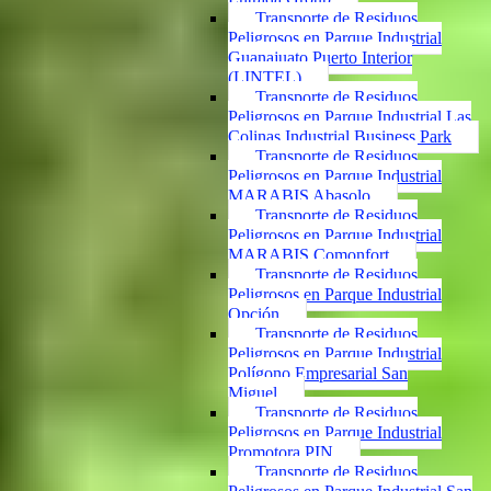
Transporte de Residuos
Peligrosos en Parque Industrial
Guanajuato Puerto Interior
(LINTEL)
Transporte de Residuos
Peligrosos en Parque Industrial Las
Colinas Industrial Business Park
Transporte de Residuos
Peligrosos en Parque Industrial
MARABIS Abasolo
Transporte de Residuos
Peligrosos en Parque Industrial
MARABIS Comonfort
Transporte de Residuos
Peligrosos en Parque Industrial
Opción
Transporte de Residuos
Peligrosos en Parque Industrial
Polígono Empresarial San
Miguel
Transporte de Residuos
Peligrosos en Parque Industrial
Promotora PIN
Transporte de Residuos