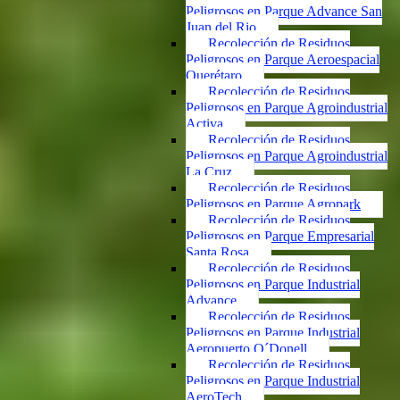
Peligrosos en Parque Advance San
Juan del Rio
Recolección de Residuos
Peligrosos en Parque Aeroespacial
Querétaro
Recolección de Residuos
Peligrosos en Parque Agroindustrial
Activa
Recolección de Residuos
Peligrosos en Parque Agroindustrial
La Cruz
Recolección de Residuos
Peligrosos en Parque Agropark
Recolección de Residuos
Peligrosos en Parque Empresarial
Santa Rosa
Recolección de Residuos
Peligrosos en Parque Industrial
Advance
Recolección de Residuos
Peligrosos en Parque Industrial
Aeropuerto O´Donell
Recolección de Residuos
Peligrosos en Parque Industrial
AeroTech