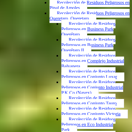
Recolección de Residuos Peligrosos en
Pinal de Amoles
Recolección de Residuos Peligrosos en
Queretaro, Queretaro
Recolección de Residuos
Peligrosos en Business Park
Querétaro
Recolección de Residuos
Peligrosos en Business Park
Querétaro II
Recolección de Residuos
Peligrosos en Complejo Industrial
Balvanera
Recolección de Residuos
Peligrosos en Conjunto Luxar
Recolección de Residuos
Peligrosos en Conjunto Industrial
P.K.Co (Navex)
Recolección de Residuos
Peligrosos en Conjunto Tauro
Recolección de Residuos
Peligrosos en Conjunto Victoria
Recolección de Residuos
Peligrosos en Eco Industrial
Park