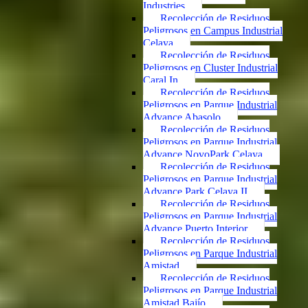
Industries
Recolección de Residuos
Peligrosos en Campus Industrial
Celaya
Recolección de Residuos
Peligrosos en Cluster Industrial
Caral In
Recolección de Residuos
Peligrosos en Parque Industrial
Advance Abasolo
Recolección de Residuos
Peligrosos en Parque Industrial
Advance NovoPark Celaya
Recolección de Residuos
Peligrosos en Parque Industrial
Advance Park Celaya II
Recolección de Residuos
Peligrosos en Parque Industrial
Advance Puerto Interior
Recolección de Residuos
Peligrosos en Parque Industrial
Amistad
Recolección de Residuos
Peligrosos en Parque Industrial
Amistad Bajío