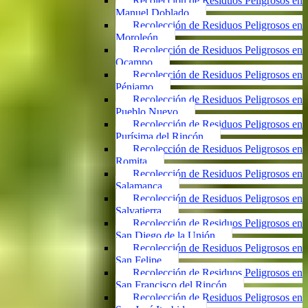
Recolección de Residuos Peligrosos en
Manuel Doblado
Recolección de Residuos Peligrosos en
Moroleón
Recolección de Residuos Peligrosos en
Ocampo
Recolección de Residuos Peligrosos en
Pénjamo
Recolección de Residuos Peligrosos en
Pueblo Nuevo
Recolección de Residuos Peligrosos en
Purísima del Rincón
Recolección de Residuos Peligrosos en
Romita
Recolección de Residuos Peligrosos en
Salamanca
Recolección de Residuos Peligrosos en
Salvatierra
Recolección de Residuos Peligrosos en
San Diego de la Unión
Recolección de Residuos Peligrosos en
San Felipe
Recolección de Residuos Peligrosos en
San Francisco del Rincón
Recolección de Residuos Peligrosos en