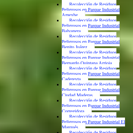
Recolección de Residuos
Peligrosos en Parque Industrial
Amexhe
Recolección de Residuos
Peligrosos en Parque Industrial
Balvanera
Recolección de Residuos
Peligrosos en Parque Industrial
Benito Juárez
Recolección de Residuos
Peligrosos en Parque Industrial
Bernardo Quintana Arrioja
Recolección de Residuos
Peligrosos en Parque Industrial
Cadereyta
Recolección de Residuos
Peligrosos en Parque Industrial
Ciudad Maderas
Recolección de Residuos
Peligrosos en Parque Industrial
Corregidora
Recolección de Residuos
Peligrosos en Parque Industrial El
Marqués
Recolección de Residuos