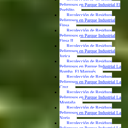
Peligrosos en Parque Industrial El
Pueblito
Recolección de Residuos
Peligrosos en Parque Industrial
Finsa
Recolección de Residuos
Peligrosos en Parque Industrial
Finsa II
Recolección de Residuos
Peligrosos en Parque Industrial
Jurica
Recolección de Residuos
Peligrosos en Parque Industrial La
Bomba, El Marqués
Recolección de Residuos
Peligrosos en Parque Industrial La
Cruz
Recolección de Residuos
Peligrosos en Parque Industrial La
Montaña
Recolección de Residuos
Peligrosos en Parque Industrial La
Noria
Recolección de Residuos