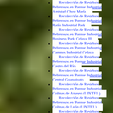
Recolección de Residuos
Peligrosos en Parque Industrial
Amistad Chuy María
Recolección de Residuos
Peligrosos en Parque Industrial
Bajío Industrial Park
Recolección de Residuos
Peligrosos en Parque Industrial
Business Park Celaya III
Recolección de Residuos
Peligrosos en Parque Industrial
Campus Industrial Celaya
Recolección de Residuos
Peligrosos en Parque Industrial
Castro del Río
Recolección de Residuos
Peligrosos en Parque Industrial
Central Guanajuato
Recolección de Residuos
Peligrosos en Parque Industrial
Colinas de Apaseo (LINTEL)
Recolección de Residuos
Peligrosos en Parque Industrial
Colinas de León (LINTEL)
Recolección de Residuos