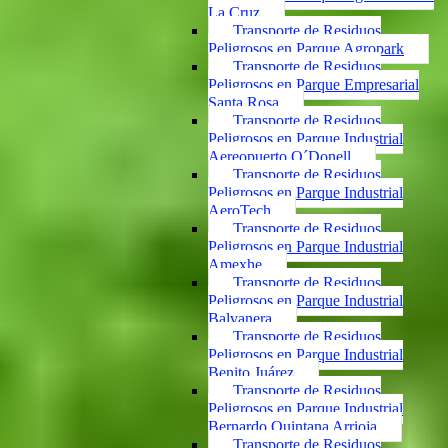
La Cruz
Transporte de Residuos
Peligrosos en Parque Agropark
Transporte de Residuos
Peligrosos en Parque Empresarial
Santa Rosa
Transporte de Residuos
Peligrosos en Parque Industrial
Aereopuerto O´Donell
Transporte de Residuos
Peligrosos en Parque Industrial
AeroTech
Transporte de Residuos
Peligrosos en Parque Industrial
Amexhe
Transporte de Residuos
Peligrosos en Parque Industrial
Balvanera
Transporte de Residuos
Peligrosos en Parque Industrial
Benito Juárez
Transporte de Residuos
Peligrosos en Parque Industrial
Bernardo Quintana Arrioja
Transporte de Residuos