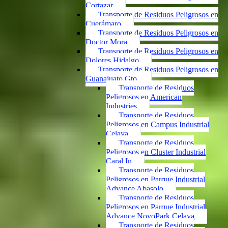
Cortazar
Transporte de Residuos Peligrosos en
Cuerámaro
Transporte de Residuos Peligrosos en
Doctor Mora
Transporte de Residuos Peligrosos en
Dolores Hidalgo
Transporte de Residuos Peligrosos en
Guanajuato Gto.
Transporte de Residuos
Peligrosos en American
Industries
Transporte de Residuos
Peligrosos en Campus Industrial
Celaya
Transporte de Residuos
Peligrosos en Cluster Industrial
Caral In
Transporte de Residuos
Peligrosos en Parque Industrial
Advance Abasolo
Transporte de Residuos
Peligrosos en Parque Industrial
Advance NovoPark Celaya
Transporte de Residuos