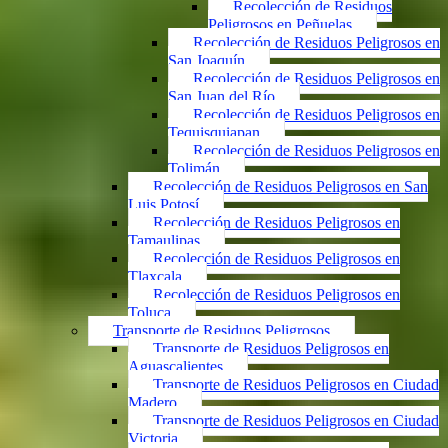
Recolección de Residuos
Peligrosos en Peñuelas
Recolección de Residuos Peligrosos en
San Joaquín
Recolección de Residuos Peligrosos en
San Juan del Río
Recolección de Residuos Peligrosos en
Tequisquiapan
Recolección de Residuos Peligrosos en
Tolimán
Recolección de Residuos Peligrosos en San
Luis Potosí
Recolección de Residuos Peligrosos en
Tamaulipas
Recolección de Residuos Peligrosos en
Tlaxcala
Recolección de Residuos Peligrosos en
Toluca
Transporte de Residuos Peligrosos
Transporte de Residuos Peligrosos en
Aguascalientes
Transporte de Residuos Peligrosos en Ciudad
Madero
Transporte de Residuos Peligrosos en Ciudad
Victoria