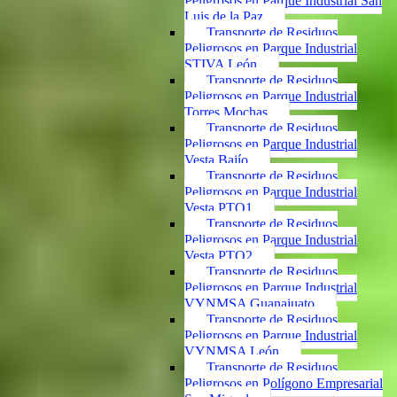
Peligrosos en Parque Industrial San
Luis de la Paz
Transporte de Residuos
Peligrosos en Parque Industrial
STIVA León
Transporte de Residuos
Peligrosos en Parque Industrial
Torres Mochas
Transporte de Residuos
Peligrosos en Parque Industrial
Vesta Bajío
Transporte de Residuos
Peligrosos en Parque Industrial
Vesta PTO1
Transporte de Residuos
Peligrosos en Parque Industrial
Vesta PTO2
Transporte de Residuos
Peligrosos en Parque Industrial
VYNMSA Guanajuato
Transporte de Residuos
Peligrosos en Parque Industrial
VYNMSA León
Transporte de Residuos
Peligrosos en Polígono Empresarial