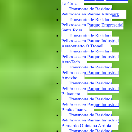
La Cruz
Transporte de Residuos
Peligrosos en Parque Agropark
Transporte de Residuos
Peligrosos en Parque Empresarial
Santa Rosa
Transporte de Residuos
Peligrosos en Parque Industrial
Aereopuerto O´Donell
Transporte de Residuos
Peligrosos en Parque Industrial
AeroTech
Transporte de Residuos
Peligrosos en Parque Industrial
Amexhe
Transporte de Residuos
Peligrosos en Parque Industrial
Balvanera
Transporte de Residuos
Peligrosos en Parque Industrial
Benito Juárez
Transporte de Residuos
Peligrosos en Parque Industrial
Bernardo Quintana Arrioja
Transporte de Residuos