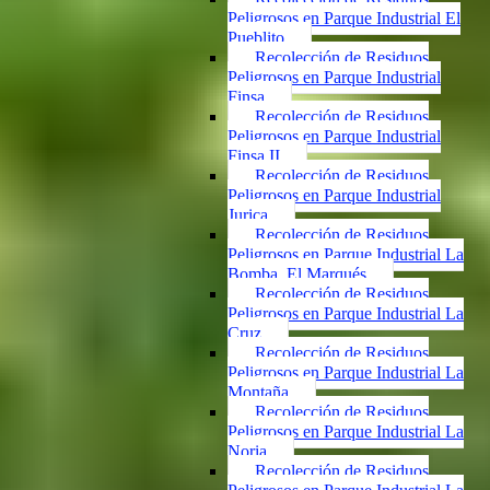
Peligrosos en Parque Industrial El
Pueblito
Recolección de Residuos
Peligrosos en Parque Industrial
Finsa
Recolección de Residuos
Peligrosos en Parque Industrial
Finsa II
Recolección de Residuos
Peligrosos en Parque Industrial
Jurica
Recolección de Residuos
Peligrosos en Parque Industrial La
Bomba, El Marqués
Recolección de Residuos
Peligrosos en Parque Industrial La
Cruz
Recolección de Residuos
Peligrosos en Parque Industrial La
Montaña
Recolección de Residuos
Peligrosos en Parque Industrial La
Noria
Recolección de Residuos