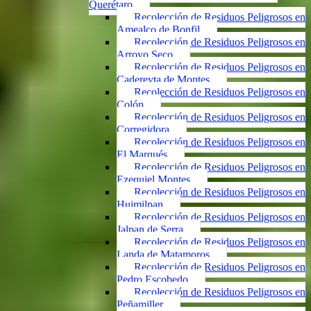
Querétaro
Recolección de Residuos Peligrosos en
Amealco de Bonfil
Recolección de Residuos Peligrosos en
Arroyo Seco
Recolección de Residuos Peligrosos en
Cadereyta de Montes
Recolección de Residuos Peligrosos en
Colón
Recolección de Residuos Peligrosos en
Corregidora
Recolección de Residuos Peligrosos en
El Marqués
Recolección de Residuos Peligrosos en
Ezequiel Montes
Recolección de Residuos Peligrosos en
Huimilpan
Recolección de Residuos Peligrosos en
Jalpan de Serra
Recolección de Residuos Peligrosos en
Landa de Matamoros
Recolección de Residuos Peligrosos en
Pedro Escobedo
Recolección de Residuos Peligrosos en
Peñamiller