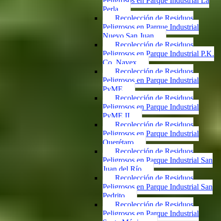
Peligrosos en Parque Industrial La
Perla
Recolección de Residuos
Peligrosos en Parque Industrial
Nuevo San Juan
Recolección de Residuos
Peligrosos en Parque Industrial P.K.
Co. Navex
Recolección de Residuos
Peligrosos en Parque Industrial
PyME
Recolección de Residuos
Peligrosos en Parque Industrial
PyME II
Recolección de Residuos
Peligrosos en Parque Industrial
Querétaro
Recolección de Residuos
Peligrosos en Parque Industrial San
Juan del Río
Recolección de Residuos
Peligrosos en Parque Industrial San
Pedrito
Recolección de Residuos
Peligrosos en Parque Industrial