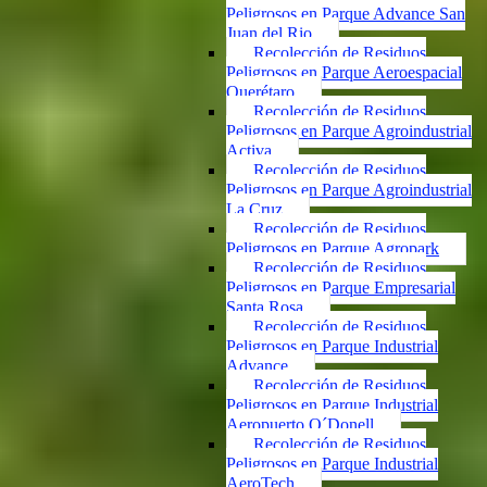
Peligrosos en Parque Advance San
Juan del Rio
Recolección de Residuos
Peligrosos en Parque Aeroespacial
Querétaro
Recolección de Residuos
Peligrosos en Parque Agroindustrial
Activa
Recolección de Residuos
Peligrosos en Parque Agroindustrial
La Cruz
Recolección de Residuos
Peligrosos en Parque Agropark
Recolección de Residuos
Peligrosos en Parque Empresarial
Santa Rosa
Recolección de Residuos
Peligrosos en Parque Industrial
Advance
Recolección de Residuos
Peligrosos en Parque Industrial
Aeropuerto O´Donell
Recolección de Residuos
Peligrosos en Parque Industrial
AeroTech