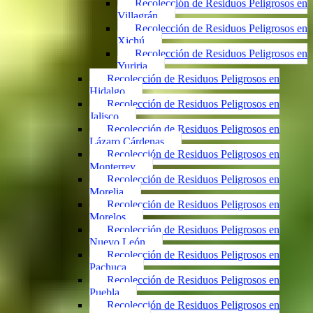
Recolección de Residuos Peligrosos en
Villagrán
Recolección de Residuos Peligrosos en
Xichú
Recolección de Residuos Peligrosos en
Yuriria
Recolección de Residuos Peligrosos en
Hidalgo
Recolección de Residuos Peligrosos en
Jalisco
Recolección de Residuos Peligrosos en
Lázaro Cárdenas
Recolección de Residuos Peligrosos en
Monterrey
Recolección de Residuos Peligrosos en
Morelia
Recolección de Residuos Peligrosos en
Morelos
Recolección de Residuos Peligrosos en
Nuevo León
Recolección de Residuos Peligrosos en
Pachuca
Recolección de Residuos Peligrosos en
Puebla
Recolección de Residuos Peligrosos en