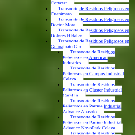
Cortazar
Transporte de Residuos Peligrosos en
Cuerámaro
Transporte de Residuos Peligrosos en
Doctor Mora
Transporte de Residuos Peligrosos en
Dolores Hidalgo
Transporte de Residuos Peligrosos en
Guanajuato Gto.
Transporte de Residuos
Peligrosos en American
Industries
Transporte de Residuos
Peligrosos en Campus Industrial
Celaya
Transporte de Residuos
Peligrosos en Cluster Industrial
Caral In
Transporte de Residuos
Peligrosos en Parque Industrial
Advance Abasolo
Transporte de Residuos
Peligrosos en Parque Industrial
Advance NovoPark Celaya
Transporte de Residuos