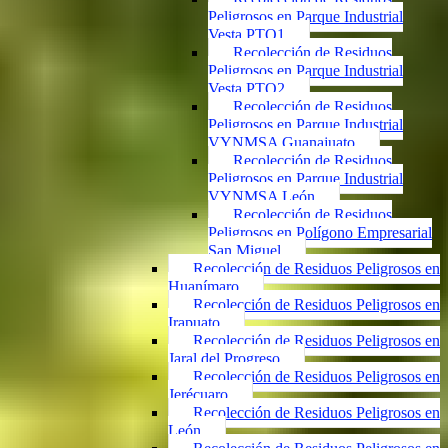
Peligrosos en Parque Industrial
Vesta PTO1
Recolección de Residuos
Peligrosos en Parque Industrial
Vesta PTO2
Recolección de Residuos
Peligrosos en Parque Industrial
VYNMSA Guanajuato
Recolección de Residuos
Peligrosos en Parque Industrial
VYNMSA León
Recolección de Residuos
Peligrosos en Polígono Empresarial
San Miguel
Recolección de Residuos Peligrosos en
Huanímaro
Recolección de Residuos Peligrosos en
Irapuato
Recolección de Residuos Peligrosos en
Jaral del Progreso
Recolección de Residuos Peligrosos en
Jerécuaro
Recolección de Residuos Peligrosos en
León