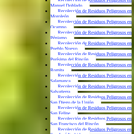
Recolección de Residuos Peligrosos en
Manuel Doblado
Recolección de Residuos Peligrosos en
Moroleón
Recolección de Residuos Peligrosos en
Ocampo
Recolección de Residuos Peligrosos en
Pénjamo
Recolección de Residuos Peligrosos en
Pueblo Nuevo
Recolección de Residuos Peligrosos en
Purísima del Rincón
Recolección de Residuos Peligrosos en
Romita
Recolección de Residuos Peligrosos en
Salamanca
Recolección de Residuos Peligrosos en
Salvatierra
Recolección de Residuos Peligrosos en
San Diego de la Unión
Recolección de Residuos Peligrosos en
San Felipe
Recolección de Residuos Peligrosos en
San Francisco del Rincón
Recolección de Residuos Peligrosos en