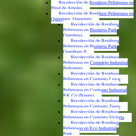
Recolección de Residuos Peligrosos en
Pinal de Amoles
Recolección de Residuos Peligrosos en
Queretaro, Queretaro
Recolección de Residuos
Peligrosos en Business Park
Querétaro
Recolección de Residuos
Peligrosos en Business Park
Querétaro II
Recolección de Residuos
Peligrosos en Complejo Industrial
Balvanera
Recolección de Residuos
Peligrosos en Conjunto Luxar
Recolección de Residuos
Peligrosos en Conjunto Industrial
P.K.Co (Navex)
Recolección de Residuos
Peligrosos en Conjunto Tauro
Recolección de Residuos
Peligrosos en Conjunto Victoria
Recolección de Residuos
Peligrosos en Eco Industrial
Park