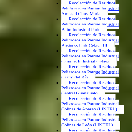
Recolección de Residuos
Peligrosos en Parque Industrial
Amistad Chuy María
Recolección de Residuos
Peligrosos en Parque Industrial
Bajío Industrial Park
Recolección de Residuos
Peligrosos en Parque Industrial
Business Park Celaya III
Recolección de Residuos
Peligrosos en Parque Industrial
Campus Industrial Celaya
Recolección de Residuos
Peligrosos en Parque Industrial
Castro del Río
Recolección de Residuos
Peligrosos en Parque Industrial
Central Guanajuato
Recolección de Residuos
Peligrosos en Parque Industrial
Colinas de Apaseo (LINTEL)
Recolección de Residuos
Peligrosos en Parque Industrial
Colinas de León (LINTEL)
Recolección de Residuos