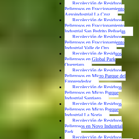
Recolección de Residuos
Peligrosos en Fraccionamiento
Agroindustrial La Cruz
Recolección de Residuos
Peligrosos en Fraccionamiento
Industrial San Pedrito Peñuelas
Recolección de Residuos
Peligrosos en Fraccionamiento
Industrial Valle de Oro
Recolección de Residuos
Peligrosos en Global Park
Queretaro
Recolección de Residuos
Peligrosos en Micro Parque del
Emprendedor
Recolección de Residuos
Peligrosos en Micro Parque
Industrial Santiago
Recolección de Residuos
Peligrosos en Micro Parque
Industrial La Noria
Recolección de Residuos
Peligrosos en Novo Industrial
Park
Recolección de Residuos