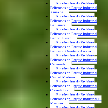
Recolección de Residuos
Peligrosos en Parque Industrial
Amexhe
Recolección de Residuos
Peligrosos en Parque Industrial
Balvanera
Recolección de Residuos
Peligrosos en Parque Industrial
Benito Juárez
Recolección de Residuos
Peligrosos en Parque Industrial
Bernardo Quintana Arrioja
Recolección de Residuos
Peligrosos en Parque Industrial
Cadereyta
Recolección de Residuos
Peligrosos en Parque Industrial
Ciudad Maderas
Recolección de Residuos
Peligrosos en Parque Industrial
Corregidora
Recolección de Residuos
Peligrosos en Parque Industrial El
Marqués
Recolección de Residuos