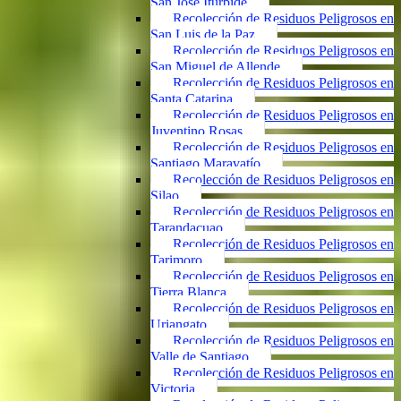
San José Iturbide
Recolección de Residuos Peligrosos en
San Luis de la Paz
Recolección de Residuos Peligrosos en
San Miguel de Allende
Recolección de Residuos Peligrosos en
Santa Catarina
Recolección de Residuos Peligrosos en
Juventino Rosas
Recolección de Residuos Peligrosos en
Santiago Maravatío
Recolección de Residuos Peligrosos en
Silao
Recolección de Residuos Peligrosos en
Tarandacuao
Recolección de Residuos Peligrosos en
Tarimoro
Recolección de Residuos Peligrosos en
Tierra Blanca
Recolección de Residuos Peligrosos en
Uriangato
Recolección de Residuos Peligrosos en
Valle de Santiago
Recolección de Residuos Peligrosos en
Victoria