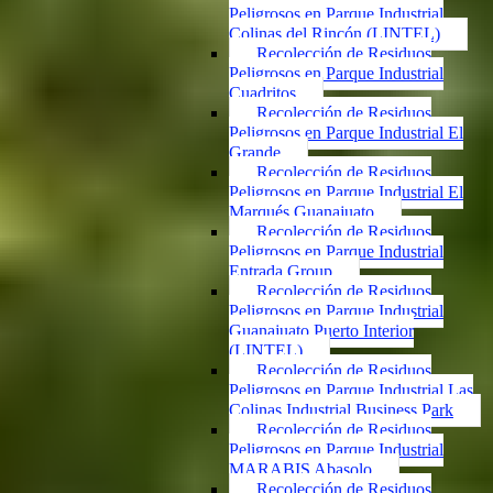
Peligrosos en Parque Industrial
Colinas del Rincón (LINTEL)
Recolección de Residuos
Peligrosos en Parque Industrial
Cuadritos
Recolección de Residuos
Peligrosos en Parque Industrial El
Grande
Recolección de Residuos
Peligrosos en Parque Industrial El
Marqués Guanajuato
Recolección de Residuos
Peligrosos en Parque Industrial
Entrada Group
Recolección de Residuos
Peligrosos en Parque Industrial
Guanajuato Puerto Interior
(LINTEL)
Recolección de Residuos
Peligrosos en Parque Industrial Las
Colinas Industrial Business Park
Recolección de Residuos
Peligrosos en Parque Industrial
MARABIS Abasolo
Recolección de Residuos