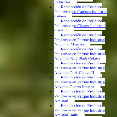
Industries
Recolección de Residuos
Peligrosos en Campus Industrial
Celaya
Recolección de Residuos
Peligrosos en Cluster Industrial
Caral In
Recolección de Residuos
Peligrosos en Parque Industrial
Advance Abasolo
Recolección de Residuos
Peligrosos en Parque Industrial
Advance NovoPark Celaya
Recolección de Residuos
Peligrosos en Parque Industrial
Advance Park Celaya II
Recolección de Residuos
Peligrosos en Parque Industrial
Advance Puerto Interior
Recolección de Residuos
Peligrosos en Parque Industrial
Amistad
Recolección de Residuos
Peligrosos en Parque Industrial
Amistad Bajío