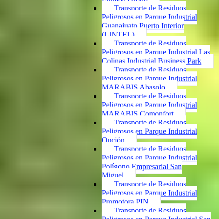
Transporte de Residuos
Peligrosos en Parque Industrial
Guanajuato Puerto Interior
(LINTEL)
Transporte de Residuos
Peligrosos en Parque Industrial Las
Colinas Industrial Business Park
Transporte de Residuos
Peligrosos en Parque Industrial
MARABIS Abasolo
Transporte de Residuos
Peligrosos en Parque Industrial
MARABIS Comonfort
Transporte de Residuos
Peligrosos en Parque Industrial
Opción
Transporte de Residuos
Peligrosos en Parque Industrial
Polígono Empresarial San
Miguel
Transporte de Residuos
Peligrosos en Parque Industrial
Promotora PIN
Transporte de Residuos