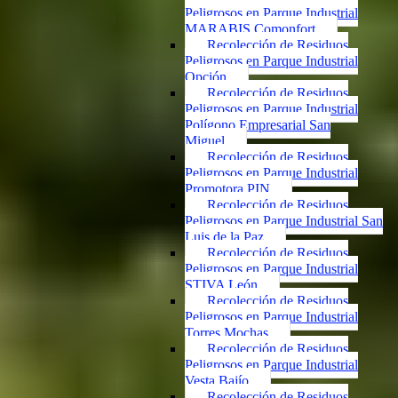
Peligrosos en Parque Industrial
MARABIS Comonfort
Recolección de Residuos
Peligrosos en Parque Industrial
Opción
Recolección de Residuos
Peligrosos en Parque Industrial
Polígono Empresarial San
Miguel
Recolección de Residuos
Peligrosos en Parque Industrial
Promotora PIN
Recolección de Residuos
Peligrosos en Parque Industrial San
Luis de la Paz
Recolección de Residuos
Peligrosos en Parque Industrial
STIVA León
Recolección de Residuos
Peligrosos en Parque Industrial
Torres Mochas
Recolección de Residuos
Peligrosos en Parque Industrial
Vesta Bajío
Recolección de Residuos