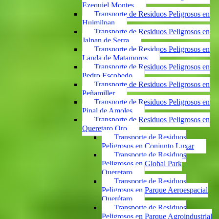
Ezequiel Montes
Transporte de Residuos Peligrosos en
Huimilpan
Transporte de Residuos Peligrosos en
Jalpan de Serra
Transporte de Residuos Peligrosos en
Landa de Matamoros
Transporte de Residuos Peligrosos en
Pedro Escobedo
Transporte de Residuos Peligrosos en
Peñamiller
Transporte de Residuos Peligrosos en
Pinal de Amoles
Transporte de Residuos Peligrosos en
Queretaro Qro
Transporte de Residuos
Peligrosos en Conjunto Luxar
Transporte de Residuos
Peligrosos en Global Park
Queretaro
Transporte de Residuos
Peligrosos en Parque Aeroespacial
Querétaro
Transporte de Residuos
Peligrosos en Parque Agroindustrial