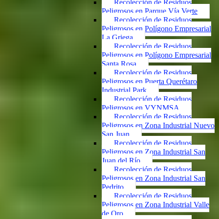
Recolección de Residuos
Peligrosos en Parque Vía Verte
Recolección de Residuos
Peligrosos en Polígono Empresarial
La Griega
Recolección de Residuos
Peligrosos en Polígono Empresarial
Santa Rosa
Recolección de Residuos
Peligrosos en Puerta Querétaro
Industrial Park
Recolección de Residuos
Peligrosos en VYNMSA
Recolección de Residuos
Peligrosos en Zona Industrial Nuevo
San Juan
Recolección de Residuos
Peligrosos en Zona Industrial San
Juan del Río
Recolección de Residuos
Peligrosos en Zona Industrial San
Pedrito
Recolección de Residuos
Peligrosos en Zona Industrial Valle
de Oro