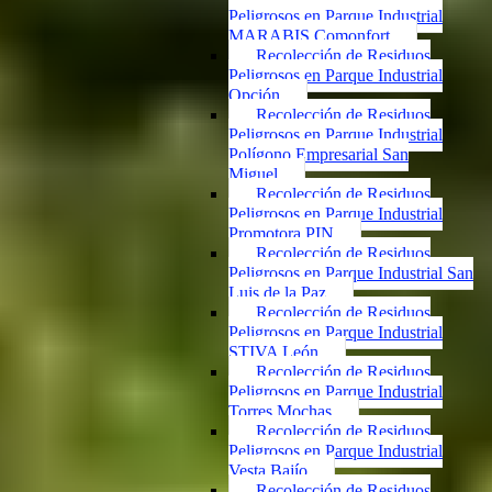
Peligrosos en Parque Industrial
MARABIS Comonfort
Recolección de Residuos
Peligrosos en Parque Industrial
Opción
Recolección de Residuos
Peligrosos en Parque Industrial
Polígono Empresarial San
Miguel
Recolección de Residuos
Peligrosos en Parque Industrial
Promotora PIN
Recolección de Residuos
Peligrosos en Parque Industrial San
Luis de la Paz
Recolección de Residuos
Peligrosos en Parque Industrial
STIVA León
Recolección de Residuos
Peligrosos en Parque Industrial
Torres Mochas
Recolección de Residuos
Peligrosos en Parque Industrial
Vesta Bajío
Recolección de Residuos