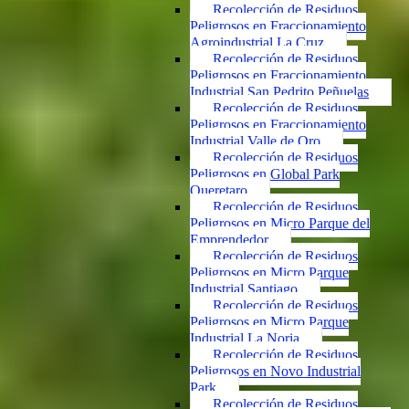
Recolección de Residuos
Peligrosos en Fraccionamiento
Agroindustrial La Cruz
Recolección de Residuos
Peligrosos en Fraccionamiento
Industrial San Pedrito Peñuelas
Recolección de Residuos
Peligrosos en Fraccionamiento
Industrial Valle de Oro
Recolección de Residuos
Peligrosos en Global Park
Queretaro
Recolección de Residuos
Peligrosos en Micro Parque del
Emprendedor
Recolección de Residuos
Peligrosos en Micro Parque
Industrial Santiago
Recolección de Residuos
Peligrosos en Micro Parque
Industrial La Noria
Recolección de Residuos
Peligrosos en Novo Industrial
Park
Recolección de Residuos