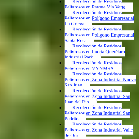
Recolección de Residuos
Peligrosos en Parque Vía Verte
Recolección de Residuos
Peligrosos en Polígono Empresarial
La Griega
Recolección de Residuos
Peligrosos en Polígono Empresarial
Santa Rosa
Recolección de Residuos
Peligrosos en Puerta Querétaro
Industrial Park
Recolección de Residuos
Peligrosos en VYNMSA
Recolección de Residuos
Peligrosos en Zona Industrial Nuevo
San Juan
Recolección de Residuos
Peligrosos en Zona Industrial San
Juan del Río
Recolección de Residuos
Peligrosos en Zona Industrial San
Pedrito
Recolección de Residuos
Peligrosos en Zona Industrial Valle
de Oro