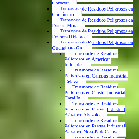
Cortazar
Transporte de Residuos Peligrosos en
Cuerámaro
Transporte de Residuos Peligrosos en
Doctor Mora
Transporte de Residuos Peligrosos en
Dolores Hidalgo
Transporte de Residuos Peligrosos en
Guanajuato Gto.
Transporte de Residuos
Peligrosos en American
Industries
Transporte de Residuos
Peligrosos en Campus Industrial
Celaya
Transporte de Residuos
Peligrosos en Cluster Industrial
Caral In
Transporte de Residuos
Peligrosos en Parque Industrial
Advance Abasolo
Transporte de Residuos
Peligrosos en Parque Industrial
Advance NovoPark Celaya
Transporte de Residuos