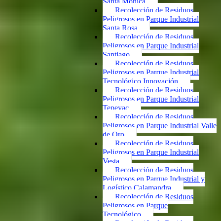
Santa Mónica
Recolección de Residuos
Peligrosos en Parque Industrial
Santa Rosa
Recolección de Residuos
Peligrosos en Parque Industrial
Santiago
Recolección de Residuos
Peligrosos en Parque Industrial
Tecnológico Innovación
Recolección de Residuos
Peligrosos en Parque Industrial
Tepeyac
Recolección de Residuos
Peligrosos en Parque Industrial Valle
de Oro
Recolección de Residuos
Peligrosos en Parque Industrial
Vesta
Recolección de Residuos
Peligrosos en Parque Industrial y
Logístico Calamandra
Recolección de Residuos
Peligrosos en Parque
Tecnológico