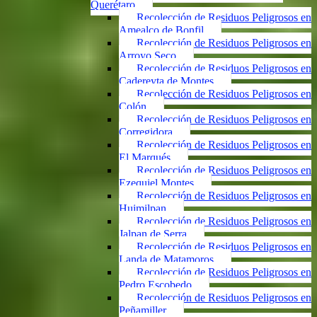
Querétaro
Recolección de Residuos Peligrosos en
Amealco de Bonfil
Recolección de Residuos Peligrosos en
Arroyo Seco
Recolección de Residuos Peligrosos en
Cadereyta de Montes
Recolección de Residuos Peligrosos en
Colón
Recolección de Residuos Peligrosos en
Corregidora
Recolección de Residuos Peligrosos en
El Marqués
Recolección de Residuos Peligrosos en
Ezequiel Montes
Recolección de Residuos Peligrosos en
Huimilpan
Recolección de Residuos Peligrosos en
Jalpan de Serra
Recolección de Residuos Peligrosos en
Landa de Matamoros
Recolección de Residuos Peligrosos en
Pedro Escobedo
Recolección de Residuos Peligrosos en
Peñamiller