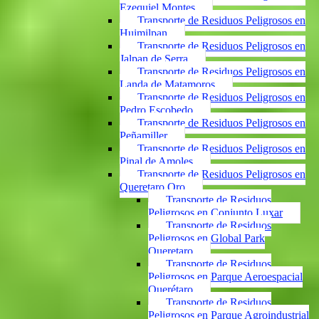
Ezequiel Montes
Transporte de Residuos Peligrosos en
Huimilpan
Transporte de Residuos Peligrosos en
Jalpan de Serra
Transporte de Residuos Peligrosos en
Landa de Matamoros
Transporte de Residuos Peligrosos en
Pedro Escobedo
Transporte de Residuos Peligrosos en
Peñamiller
Transporte de Residuos Peligrosos en
Pinal de Amoles
Transporte de Residuos Peligrosos en
Queretaro Qro
Transporte de Residuos
Peligrosos en Conjunto Luxar
Transporte de Residuos
Peligrosos en Global Park
Queretaro
Transporte de Residuos
Peligrosos en Parque Aeroespacial
Querétaro
Transporte de Residuos
Peligrosos en Parque Agroindustrial