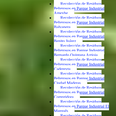
Recolección de Residuos
Peligrosos en Parque Industrial
Amexhe
Recolección de Residuos
Peligrosos en Parque Industrial
Balvanera
Recolección de Residuos
Peligrosos en Parque Industrial
Benito Juárez
Recolección de Residuos
Peligrosos en Parque Industrial
Bernardo Quintana Arrioja
Recolección de Residuos
Peligrosos en Parque Industrial
Cadereyta
Recolección de Residuos
Peligrosos en Parque Industrial
Ciudad Maderas
Recolección de Residuos
Peligrosos en Parque Industrial
Corregidora
Recolección de Residuos
Peligrosos en Parque Industrial El
Marqués
Recolección de Residuos