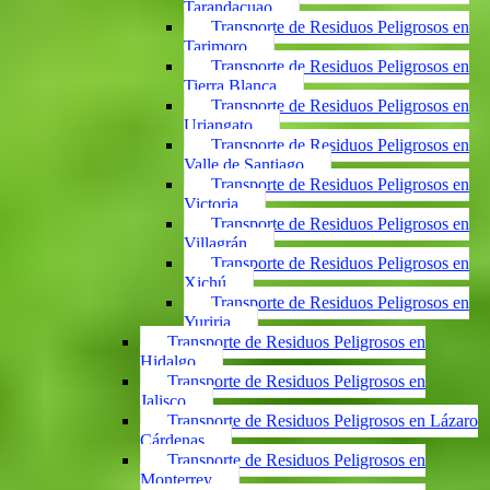
Tarandacuao
Transporte de Residuos Peligrosos en
Tarimoro
Transporte de Residuos Peligrosos en
Tierra Blanca
Transporte de Residuos Peligrosos en
Uriangato
Transporte de Residuos Peligrosos en
Valle de Santiago
Transporte de Residuos Peligrosos en
Victoria
Transporte de Residuos Peligrosos en
Villagrán
Transporte de Residuos Peligrosos en
Xichú
Transporte de Residuos Peligrosos en
Yuriria
Transporte de Residuos Peligrosos en
Hidalgo
Transporte de Residuos Peligrosos en
Jalisco
Transporte de Residuos Peligrosos en Lázaro
Cárdenas
Transporte de Residuos Peligrosos en
Monterrey