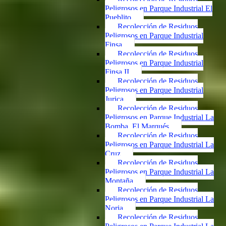
Peligrosos en Parque Industrial El
Pueblito
Recolección de Residuos
Peligrosos en Parque Industrial
Finsa
Recolección de Residuos
Peligrosos en Parque Industrial
Finsa II
Recolección de Residuos
Peligrosos en Parque Industrial
Jurica
Recolección de Residuos
Peligrosos en Parque Industrial La
Bomba, El Marqués
Recolección de Residuos
Peligrosos en Parque Industrial La
Cruz
Recolección de Residuos
Peligrosos en Parque Industrial La
Montaña
Recolección de Residuos
Peligrosos en Parque Industrial La
Noria
Recolección de Residuos