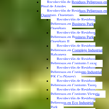
Recolección de Residuos Peligrosos en
Pinal de Amoles
Recolección de Residuos Peligrosos en
Queretaro, Queretaro
Recolección de Residuos
Peligrosos en Business Park
Querétaro
Recolección de Residuos
Peligrosos en Business Park
Querétaro II
Recolección de Residuos
Peligrosos en Complejo Industrial
Balvanera
Recolección de Residuos
Peligrosos en Conjunto Luxar
Recolección de Residuos
Peligrosos en Conjunto Industrial
P.K.Co (Navex)
Recolección de Residuos
Peligrosos en Conjunto Tauro
Recolección de Residuos
Peligrosos en Conjunto Victoria
Recolección de Residuos
Peligrosos en Eco Industrial
Park