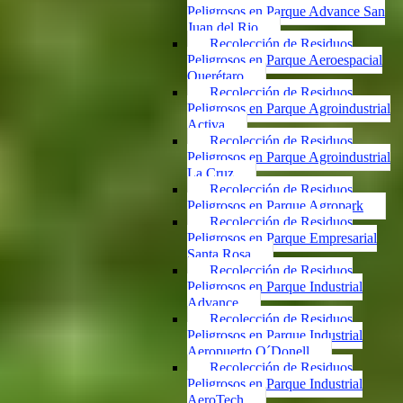
Peligrosos en Parque Advance San
Juan del Rio
Recolección de Residuos
Peligrosos en Parque Aeroespacial
Querétaro
Recolección de Residuos
Peligrosos en Parque Agroindustrial
Activa
Recolección de Residuos
Peligrosos en Parque Agroindustrial
La Cruz
Recolección de Residuos
Peligrosos en Parque Agropark
Recolección de Residuos
Peligrosos en Parque Empresarial
Santa Rosa
Recolección de Residuos
Peligrosos en Parque Industrial
Advance
Recolección de Residuos
Peligrosos en Parque Industrial
Aeropuerto O´Donell
Recolección de Residuos
Peligrosos en Parque Industrial
AeroTech