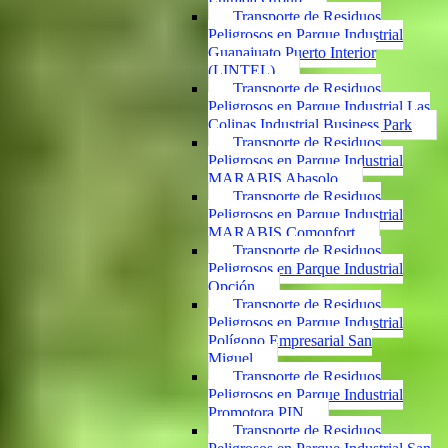
Transporte de Residuos
Peligrosos en Parque Industrial
Guanajuato Puerto Interior
(LINTEL)
Transporte de Residuos
Peligrosos en Parque Industrial Las
Colinas Industrial Business Park
Transporte de Residuos
Peligrosos en Parque Industrial
MARABIS Abasolo
Transporte de Residuos
Peligrosos en Parque Industrial
MARABIS Comonfort
Transporte de Residuos
Peligrosos en Parque Industrial
Opción
Transporte de Residuos
Peligrosos en Parque Industrial
Polígono Empresarial San
Miguel
Transporte de Residuos
Peligrosos en Parque Industrial
Promotora PIN
Transporte de Residuos