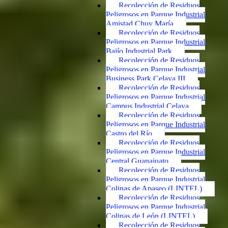
Recolección de Residuos
Peligrosos en Parque Industrial
Amistad Chuy María
Recolección de Residuos
Peligrosos en Parque Industrial
Bajío Industrial Park
Recolección de Residuos
Peligrosos en Parque Industrial
Business Park Celaya III
Recolección de Residuos
Peligrosos en Parque Industrial
Campus Industrial Celaya
Recolección de Residuos
Peligrosos en Parque Industrial
Castro del Río
Recolección de Residuos
Peligrosos en Parque Industrial
Central Guanajuato
Recolección de Residuos
Peligrosos en Parque Industrial
Colinas de Apaseo (LINTEL)
Recolección de Residuos
Peligrosos en Parque Industrial
Colinas de León (LINTEL)
Recolección de Residuos