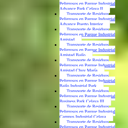
Peligrosos en Parque Industrial
Advance Park Celaya II
Transporte de Residuos
Peligrosos en Parque Industrial
Advance Puerto Interior
Transporte de Residuos
Peligrosos en Parque Industrial
Amistad
Transporte de Residuos
Peligrosos en Parque Industrial
Amistad Bajío
Transporte de Residuos
Peligrosos en Parque Industrial
Amistad Chuy María
Transporte de Residuos
Peligrosos en Parque Industrial
Bajío Industrial Park
Transporte de Residuos
Peligrosos en Parque Industrial
Business Park Celaya III
Transporte de Residuos
Peligrosos en Parque Industrial
Campus Industrial Celaya
Transporte de Residuos
Peligrosos en Parque Industrial