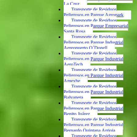
La Cruz
Transporte de Residuos
Peligrosos en Parque Agropark
Transporte de Residuos
Peligrosos en Parque Empresarial
Santa Rosa
Transporte de Residuos
Peligrosos en Parque Industrial
Aereopuerto O´Donell
Transporte de Residuos
Peligrosos en Parque Industrial
AeroTech
Transporte de Residuos
Peligrosos en Parque Industrial
Amexhe
Transporte de Residuos
Peligrosos en Parque Industrial
Balvanera
Transporte de Residuos
Peligrosos en Parque Industrial
Benito Juárez
Transporte de Residuos
Peligrosos en Parque Industrial
Bernardo Quintana Arrioja
Transporte de Residuos