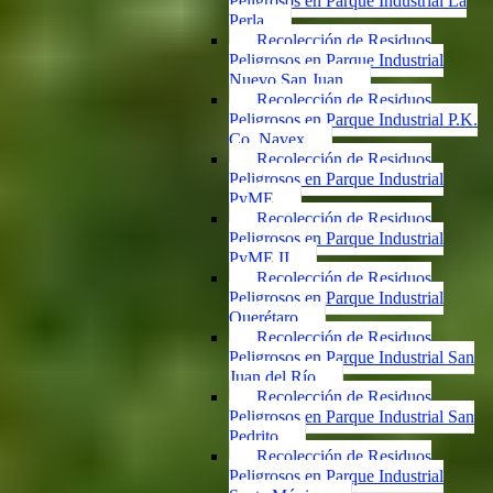
Peligrosos en Parque Industrial La
Perla
Recolección de Residuos
Peligrosos en Parque Industrial
Nuevo San Juan
Recolección de Residuos
Peligrosos en Parque Industrial P.K.
Co. Navex
Recolección de Residuos
Peligrosos en Parque Industrial
PyME
Recolección de Residuos
Peligrosos en Parque Industrial
PyME II
Recolección de Residuos
Peligrosos en Parque Industrial
Querétaro
Recolección de Residuos
Peligrosos en Parque Industrial San
Juan del Río
Recolección de Residuos
Peligrosos en Parque Industrial San
Pedrito
Recolección de Residuos
Peligrosos en Parque Industrial