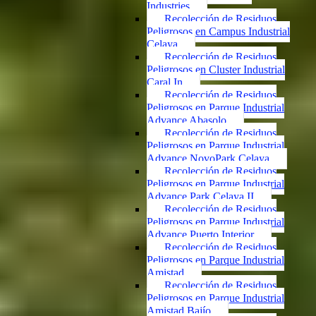
Industries
Recolección de Residuos
Peligrosos en Campus Industrial
Celaya
Recolección de Residuos
Peligrosos en Cluster Industrial
Caral In
Recolección de Residuos
Peligrosos en Parque Industrial
Advance Abasolo
Recolección de Residuos
Peligrosos en Parque Industrial
Advance NovoPark Celaya
Recolección de Residuos
Peligrosos en Parque Industrial
Advance Park Celaya II
Recolección de Residuos
Peligrosos en Parque Industrial
Advance Puerto Interior
Recolección de Residuos
Peligrosos en Parque Industrial
Amistad
Recolección de Residuos
Peligrosos en Parque Industrial
Amistad Bajío