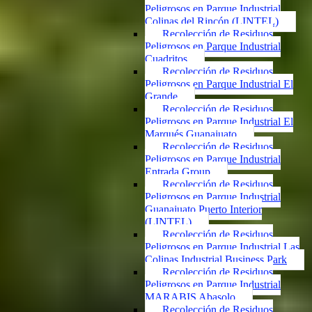
Peligrosos en Parque Industrial
Colinas del Rincón (LINTEL)
Recolección de Residuos
Peligrosos en Parque Industrial
Cuadritos
Recolección de Residuos
Peligrosos en Parque Industrial El
Grande
Recolección de Residuos
Peligrosos en Parque Industrial El
Marqués Guanajuato
Recolección de Residuos
Peligrosos en Parque Industrial
Entrada Group
Recolección de Residuos
Peligrosos en Parque Industrial
Guanajuato Puerto Interior
(LINTEL)
Recolección de Residuos
Peligrosos en Parque Industrial Las
Colinas Industrial Business Park
Recolección de Residuos
Peligrosos en Parque Industrial
MARABIS Abasolo
Recolección de Residuos