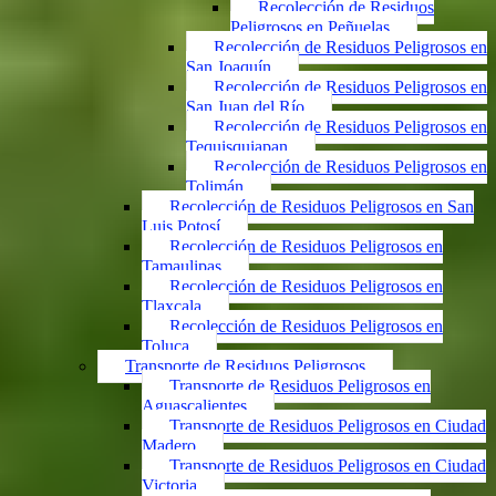
Recolección de Residuos
Peligrosos en Peñuelas
Recolección de Residuos Peligrosos en
San Joaquín
Recolección de Residuos Peligrosos en
San Juan del Río
Recolección de Residuos Peligrosos en
Tequisquiapan
Recolección de Residuos Peligrosos en
Tolimán
Recolección de Residuos Peligrosos en San
Luis Potosí
Recolección de Residuos Peligrosos en
Tamaulipas
Recolección de Residuos Peligrosos en
Tlaxcala
Recolección de Residuos Peligrosos en
Toluca
Transporte de Residuos Peligrosos
Transporte de Residuos Peligrosos en
Aguascalientes
Transporte de Residuos Peligrosos en Ciudad
Madero
Transporte de Residuos Peligrosos en Ciudad
Victoria