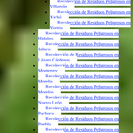
Recolección de Residuos Peligrosos en
Villagrán
Recolección de Residuos Peligrosos en
Xichú
Recolección de Residuos Peligrosos en
Yuriria
Recolección de Residuos Peligrosos en
Hidalgo
Recolección de Residuos Peligrosos en
Jalisco
Recolección de Residuos Peligrosos en
Lázaro Cárdenas
Recolección de Residuos Peligrosos en
Monterrey
Recolección de Residuos Peligrosos en
Morelia
Recolección de Residuos Peligrosos en
Morelos
Recolección de Residuos Peligrosos en
Nuevo León
Recolección de Residuos Peligrosos en
Pachuca
Recolección de Residuos Peligrosos en
Puebla
Recolección de Residuos Peligrosos en