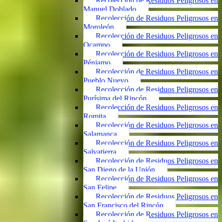
Recolección de Residuos Peligrosos en
Manuel Doblado
Recolección de Residuos Peligrosos en
Moroleón
Recolección de Residuos Peligrosos en
Ocampo
Recolección de Residuos Peligrosos en
Pénjamo
Recolección de Residuos Peligrosos en
Pueblo Nuevo
Recolección de Residuos Peligrosos en
Purísima del Rincón
Recolección de Residuos Peligrosos en
Romita
Recolección de Residuos Peligrosos en
Salamanca
Recolección de Residuos Peligrosos en
Salvatierra
Recolección de Residuos Peligrosos en
San Diego de la Unión
Recolección de Residuos Peligrosos en
San Felipe
Recolección de Residuos Peligrosos en
San Francisco del Rincón
Recolección de Residuos Peligrosos en