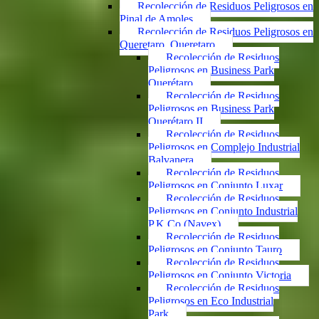
Recolección de Residuos Peligrosos en
Pinal de Amoles
Recolección de Residuos Peligrosos en
Queretaro, Queretaro
Recolección de Residuos
Peligrosos en Business Park
Querétaro
Recolección de Residuos
Peligrosos en Business Park
Querétaro II
Recolección de Residuos
Peligrosos en Complejo Industrial
Balvanera
Recolección de Residuos
Peligrosos en Conjunto Luxar
Recolección de Residuos
Peligrosos en Conjunto Industrial
P.K.Co (Navex)
Recolección de Residuos
Peligrosos en Conjunto Tauro
Recolección de Residuos
Peligrosos en Conjunto Victoria
Recolección de Residuos
Peligrosos en Eco Industrial
Park