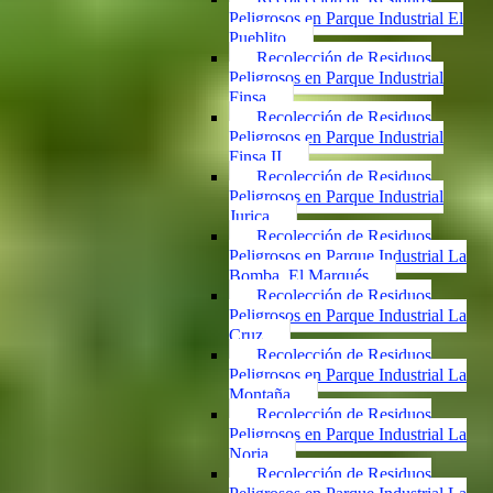
Peligrosos en Parque Industrial El
Pueblito
Recolección de Residuos
Peligrosos en Parque Industrial
Finsa
Recolección de Residuos
Peligrosos en Parque Industrial
Finsa II
Recolección de Residuos
Peligrosos en Parque Industrial
Jurica
Recolección de Residuos
Peligrosos en Parque Industrial La
Bomba, El Marqués
Recolección de Residuos
Peligrosos en Parque Industrial La
Cruz
Recolección de Residuos
Peligrosos en Parque Industrial La
Montaña
Recolección de Residuos
Peligrosos en Parque Industrial La
Noria
Recolección de Residuos