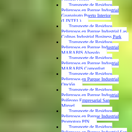
Transporte de Residuos
Peligrosos en Parque Industrial
Guanajuato Puerto Interior
(LINTEL)
Transporte de Residuos
Peligrosos en Parque Industrial Las
Colinas Industrial Business Park
Transporte de Residuos
Peligrosos en Parque Industrial
MARABIS Abasolo
Transporte de Residuos
Peligrosos en Parque Industrial
MARABIS Comonfort
Transporte de Residuos
Peligrosos en Parque Industrial
Opción
Transporte de Residuos
Peligrosos en Parque Industrial
Polígono Empresarial San
Miguel
Transporte de Residuos
Peligrosos en Parque Industrial
Promotora PIN
Transporte de Residuos