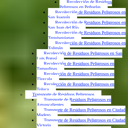
Recolección de Residuos
Peligrosos en Peñuelas
Recolección de Residuos Peligrosos en
San Joaquín
Recolección de Residuos Peligrosos en
San Juan del Río
Recolección de Residuos Peligrosos en
Tequisquiapan
Recolección de Residuos Peligrosos en
Tolimán
Recolección de Residuos Peligrosos en San
Luis Potosí
Recolección de Residuos Peligrosos en
Tamaulipas
Recolección de Residuos Peligrosos en
Tlaxcala
Recolección de Residuos Peligrosos en
Toluca
Transporte de Residuos Peligrosos
Transporte de Residuos Peligrosos en
Aguascalientes
Transporte de Residuos Peligrosos en Ciudad
Madero
Transporte de Residuos Peligrosos en Ciudad
Victoria