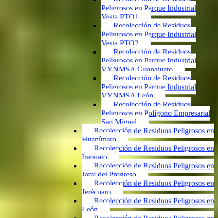
Peligrosos en Parque Industrial
Vesta PTO1
Recolección de Residuos
Peligrosos en Parque Industrial
Vesta PTO2
Recolección de Residuos
Peligrosos en Parque Industrial
VYNMSA Guanajuato
Recolección de Residuos
Peligrosos en Parque Industrial
VYNMSA León
Recolección de Residuos
Peligrosos en Polígono Empresarial
San Miguel
Recolección de Residuos Peligrosos en
Huanímaro
Recolección de Residuos Peligrosos en
Irapuato
Recolección de Residuos Peligrosos en
Jaral del Progreso
Recolección de Residuos Peligrosos en
Jerécuaro
Recolección de Residuos Peligrosos en
León