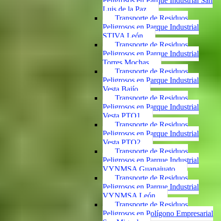
Peligrosos en Parque Industrial San
Luis de la Paz
Transporte de Residuos
Peligrosos en Parque Industrial
STIVA León
Transporte de Residuos
Peligrosos en Parque Industrial
Torres Mochas
Transporte de Residuos
Peligrosos en Parque Industrial
Vesta Bajío
Transporte de Residuos
Peligrosos en Parque Industrial
Vesta PTO1
Transporte de Residuos
Peligrosos en Parque Industrial
Vesta PTO2
Transporte de Residuos
Peligrosos en Parque Industrial
VYNMSA Guanajuato
Transporte de Residuos
Peligrosos en Parque Industrial
VYNMSA León
Transporte de Residuos
Peligrosos en Polígono Empresarial