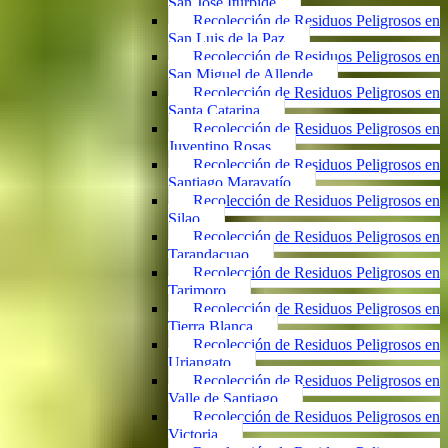
San José Iturbide
Recolección de Residuos Peligrosos en
San Luis de la Paz
Recolección de Residuos Peligrosos en
San Miguel de Allende
Recolección de Residuos Peligrosos en
Santa Catarina
Recolección de Residuos Peligrosos en
Juventino Rosas
Recolección de Residuos Peligrosos en
Santiago Maravatío
Recolección de Residuos Peligrosos en
Silao
Recolección de Residuos Peligrosos en
Tarandacuao
Recolección de Residuos Peligrosos en
Tarimoro
Recolección de Residuos Peligrosos en
Tierra Blanca
Recolección de Residuos Peligrosos en
Uriangato
Recolección de Residuos Peligrosos en
Valle de Santiago
Recolección de Residuos Peligrosos en
Victoria