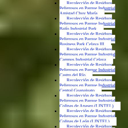
Recolección de Residuos
Peligrosos en Parque Industrial
Amistad Chuy María
Recolección de Residuos
Peligrosos en Parque Industrial
Bajío Industrial Park
Recolección de Residuos
Peligrosos en Parque Industrial
Business Park Celaya III
Recolección de Residuos
Peligrosos en Parque Industrial
Campus Industrial Celaya
Recolección de Residuos
Peligrosos en Parque Industrial
Castro del Río
Recolección de Residuos
Peligrosos en Parque Industrial
Central Guanajuato
Recolección de Residuos
Peligrosos en Parque Industrial
Colinas de Apaseo (LINTEL)
Recolección de Residuos
Peligrosos en Parque Industrial
Colinas de León (LINTEL)
Recolección de Residuos