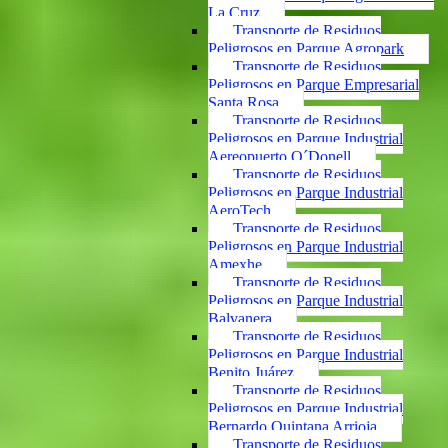
La Cruz
Transporte de Residuos
Peligrosos en Parque Agropark
Transporte de Residuos
Peligrosos en Parque Empresarial
Santa Rosa
Transporte de Residuos
Peligrosos en Parque Industrial
Aereopuerto O´Donell
Transporte de Residuos
Peligrosos en Parque Industrial
AeroTech
Transporte de Residuos
Peligrosos en Parque Industrial
Amexhe
Transporte de Residuos
Peligrosos en Parque Industrial
Balvanera
Transporte de Residuos
Peligrosos en Parque Industrial
Benito Juárez
Transporte de Residuos
Peligrosos en Parque Industrial
Bernardo Quintana Arrioja
Transporte de Residuos