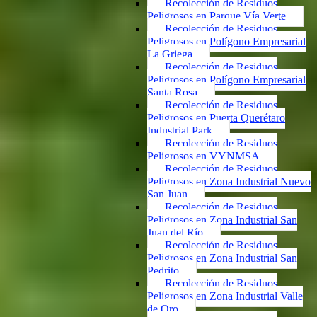
Recolección de Residuos
Peligrosos en Parque Vía Verte
Recolección de Residuos
Peligrosos en Polígono Empresarial
La Griega
Recolección de Residuos
Peligrosos en Polígono Empresarial
Santa Rosa
Recolección de Residuos
Peligrosos en Puerta Querétaro
Industrial Park
Recolección de Residuos
Peligrosos en VYNMSA
Recolección de Residuos
Peligrosos en Zona Industrial Nuevo
San Juan
Recolección de Residuos
Peligrosos en Zona Industrial San
Juan del Río
Recolección de Residuos
Peligrosos en Zona Industrial San
Pedrito
Recolección de Residuos
Peligrosos en Zona Industrial Valle
de Oro