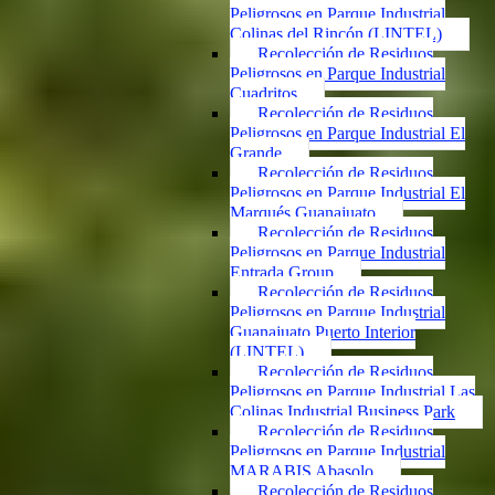
Peligrosos en Parque Industrial
Colinas del Rincón (LINTEL)
Recolección de Residuos
Peligrosos en Parque Industrial
Cuadritos
Recolección de Residuos
Peligrosos en Parque Industrial El
Grande
Recolección de Residuos
Peligrosos en Parque Industrial El
Marqués Guanajuato
Recolección de Residuos
Peligrosos en Parque Industrial
Entrada Group
Recolección de Residuos
Peligrosos en Parque Industrial
Guanajuato Puerto Interior
(LINTEL)
Recolección de Residuos
Peligrosos en Parque Industrial Las
Colinas Industrial Business Park
Recolección de Residuos
Peligrosos en Parque Industrial
MARABIS Abasolo
Recolección de Residuos