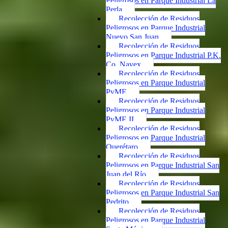
Peligrosos en Parque Industrial La
Perla
Recolección de Residuos
Peligrosos en Parque Industrial
Nuevo San Juan
Recolección de Residuos
Peligrosos en Parque Industrial P.K.
Co. Navex
Recolección de Residuos
Peligrosos en Parque Industrial
PyME
Recolección de Residuos
Peligrosos en Parque Industrial
PyME II
Recolección de Residuos
Peligrosos en Parque Industrial
Querétaro
Recolección de Residuos
Peligrosos en Parque Industrial San
Juan del Río
Recolección de Residuos
Peligrosos en Parque Industrial San
Pedrito
Recolección de Residuos
Peligrosos en Parque Industrial