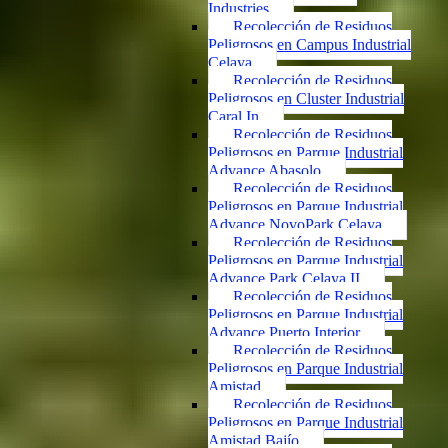
Industries
Recolección de Residuos
Peligrosos en Campus Industrial
Celaya
Recolección de Residuos
Peligrosos en Cluster Industrial
Caral In
Recolección de Residuos
Peligrosos en Parque Industrial
Advance Abasolo
Recolección de Residuos
Peligrosos en Parque Industrial
Advance NovoPark Celaya
Recolección de Residuos
Peligrosos en Parque Industrial
Advance Park Celaya II
Recolección de Residuos
Peligrosos en Parque Industrial
Advance Puerto Interior
Recolección de Residuos
Peligrosos en Parque Industrial
Amistad
Recolección de Residuos
Peligrosos en Parque Industrial
Amistad Bajío