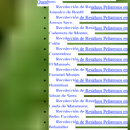
Querétaro
Recolección de Residuos Peligrosos en
Amealco de Bonfil
Recolección de Residuos Peligrosos en
Arroyo Seco
Recolección de Residuos Peligrosos en
Cadereyta de Montes
Recolección de Residuos Peligrosos en
Colón
Recolección de Residuos Peligrosos en
Corregidora
Recolección de Residuos Peligrosos en
El Marqués
Recolección de Residuos Peligrosos en
Ezequiel Montes
Recolección de Residuos Peligrosos en
Huimilpan
Recolección de Residuos Peligrosos en
Jalpan de Serra
Recolección de Residuos Peligrosos en
Landa de Matamoros
Recolección de Residuos Peligrosos en
Pedro Escobedo
Recolección de Residuos Peligrosos en
Peñamiller