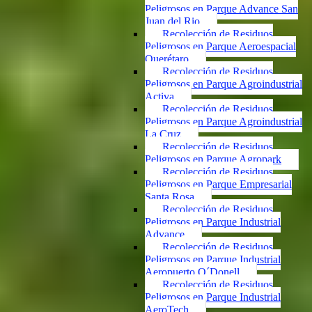
Peligrosos en Parque Advance San
Juan del Rio
Recolección de Residuos
Peligrosos en Parque Aeroespacial
Querétaro
Recolección de Residuos
Peligrosos en Parque Agroindustrial
Activa
Recolección de Residuos
Peligrosos en Parque Agroindustrial
La Cruz
Recolección de Residuos
Peligrosos en Parque Agropark
Recolección de Residuos
Peligrosos en Parque Empresarial
Santa Rosa
Recolección de Residuos
Peligrosos en Parque Industrial
Advance
Recolección de Residuos
Peligrosos en Parque Industrial
Aeropuerto O´Donell
Recolección de Residuos
Peligrosos en Parque Industrial
AeroTech