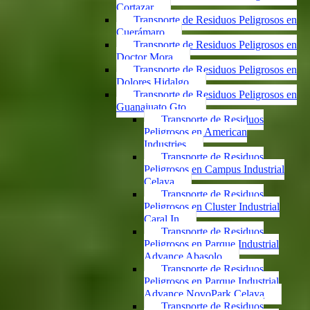
Cortazar
Transporte de Residuos Peligrosos en
Cuerámaro
Transporte de Residuos Peligrosos en
Doctor Mora
Transporte de Residuos Peligrosos en
Dolores Hidalgo
Transporte de Residuos Peligrosos en
Guanajuato Gto.
Transporte de Residuos
Peligrosos en American
Industries
Transporte de Residuos
Peligrosos en Campus Industrial
Celaya
Transporte de Residuos
Peligrosos en Cluster Industrial
Caral In
Transporte de Residuos
Peligrosos en Parque Industrial
Advance Abasolo
Transporte de Residuos
Peligrosos en Parque Industrial
Advance NovoPark Celaya
Transporte de Residuos