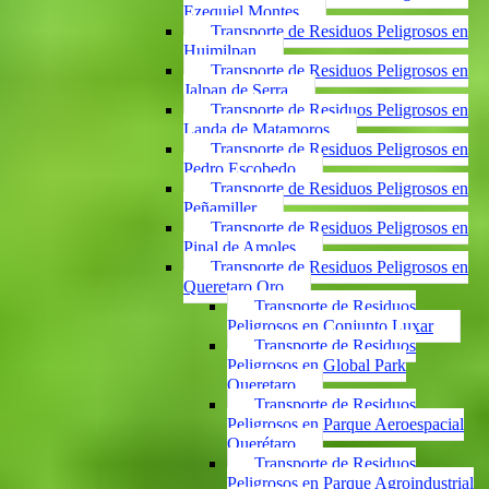
Ezequiel Montes
Transporte de Residuos Peligrosos en
Huimilpan
Transporte de Residuos Peligrosos en
Jalpan de Serra
Transporte de Residuos Peligrosos en
Landa de Matamoros
Transporte de Residuos Peligrosos en
Pedro Escobedo
Transporte de Residuos Peligrosos en
Peñamiller
Transporte de Residuos Peligrosos en
Pinal de Amoles
Transporte de Residuos Peligrosos en
Queretaro Qro
Transporte de Residuos
Peligrosos en Conjunto Luxar
Transporte de Residuos
Peligrosos en Global Park
Queretaro
Transporte de Residuos
Peligrosos en Parque Aeroespacial
Querétaro
Transporte de Residuos
Peligrosos en Parque Agroindustrial