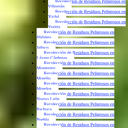
Recolección de Residuos Peligrosos en
Villagrán
Recolección de Residuos Peligrosos en
Xichú
Recolección de Residuos Peligrosos en
Yuriria
Recolección de Residuos Peligrosos en
Hidalgo
Recolección de Residuos Peligrosos en
Jalisco
Recolección de Residuos Peligrosos en
Lázaro Cárdenas
Recolección de Residuos Peligrosos en
Monterrey
Recolección de Residuos Peligrosos en
Morelia
Recolección de Residuos Peligrosos en
Morelos
Recolección de Residuos Peligrosos en
Nuevo León
Recolección de Residuos Peligrosos en
Pachuca
Recolección de Residuos Peligrosos en
Puebla
Recolección de Residuos Peligrosos en