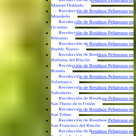
Recolección de Residuos Peligrosos en
Manuel Doblado
Recolección de Residuos Peligrosos en
Moroleón
Recolección de Residuos Peligrosos en
Ocampo
Recolección de Residuos Peligrosos en
Pénjamo
Recolección de Residuos Peligrosos en
Pueblo Nuevo
Recolección de Residuos Peligrosos en
Purísima del Rincón
Recolección de Residuos Peligrosos en
Romita
Recolección de Residuos Peligrosos en
Salamanca
Recolección de Residuos Peligrosos en
Salvatierra
Recolección de Residuos Peligrosos en
San Diego de la Unión
Recolección de Residuos Peligrosos en
San Felipe
Recolección de Residuos Peligrosos en
San Francisco del Rincón
Recolección de Residuos Peligrosos en