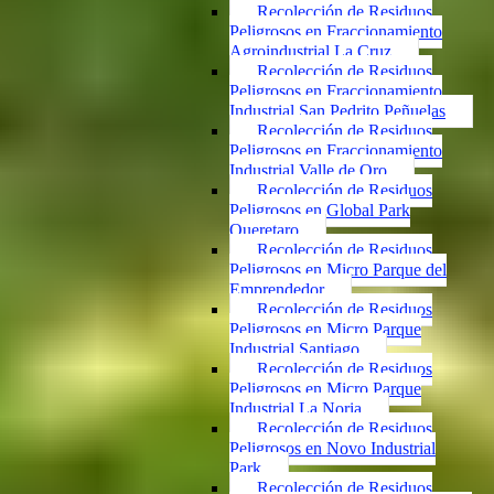
Recolección de Residuos
Peligrosos en Fraccionamiento
Agroindustrial La Cruz
Recolección de Residuos
Peligrosos en Fraccionamiento
Industrial San Pedrito Peñuelas
Recolección de Residuos
Peligrosos en Fraccionamiento
Industrial Valle de Oro
Recolección de Residuos
Peligrosos en Global Park
Queretaro
Recolección de Residuos
Peligrosos en Micro Parque del
Emprendedor
Recolección de Residuos
Peligrosos en Micro Parque
Industrial Santiago
Recolección de Residuos
Peligrosos en Micro Parque
Industrial La Noria
Recolección de Residuos
Peligrosos en Novo Industrial
Park
Recolección de Residuos