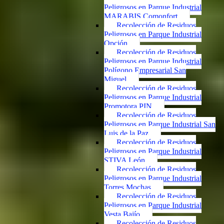
Peligrosos en Parque Industrial
MARABIS Comonfort
Recolección de Residuos
Peligrosos en Parque Industrial
Opción
Recolección de Residuos
Peligrosos en Parque Industrial
Polígono Empresarial San
Miguel
Recolección de Residuos
Peligrosos en Parque Industrial
Promotora PIN
Recolección de Residuos
Peligrosos en Parque Industrial San
Luis de la Paz
Recolección de Residuos
Peligrosos en Parque Industrial
STIVA León
Recolección de Residuos
Peligrosos en Parque Industrial
Torres Mochas
Recolección de Residuos
Peligrosos en Parque Industrial
Vesta Bajío
Recolección de Residuos