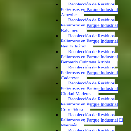
Recolección de Residuos
Peligrosos en Parque Industrial
Amexhe
Recolección de Residuos
Peligrosos en Parque Industrial
Balvanera
Recolección de Residuos
Peligrosos en Parque Industrial
Benito Juárez
Recolección de Residuos
Peligrosos en Parque Industrial
Bernardo Quintana Arrioja
Recolección de Residuos
Peligrosos en Parque Industrial
Cadereyta
Recolección de Residuos
Peligrosos en Parque Industrial
Ciudad Maderas
Recolección de Residuos
Peligrosos en Parque Industrial
Corregidora
Recolección de Residuos
Peligrosos en Parque Industrial El
Marqués
Recolección de Residuos