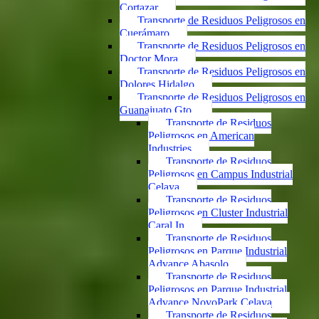
Cortazar
Transporte de Residuos Peligrosos en
Cuerámaro
Transporte de Residuos Peligrosos en
Doctor Mora
Transporte de Residuos Peligrosos en
Dolores Hidalgo
Transporte de Residuos Peligrosos en
Guanajuato Gto.
Transporte de Residuos
Peligrosos en American
Industries
Transporte de Residuos
Peligrosos en Campus Industrial
Celaya
Transporte de Residuos
Peligrosos en Cluster Industrial
Caral In
Transporte de Residuos
Peligrosos en Parque Industrial
Advance Abasolo
Transporte de Residuos
Peligrosos en Parque Industrial
Advance NovoPark Celaya
Transporte de Residuos