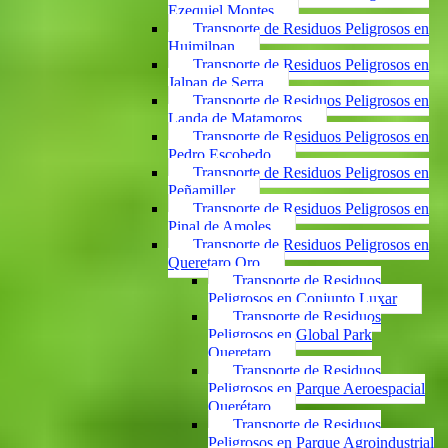
Ezequiel Montes
Transporte de Residuos Peligrosos en
Huimilpan
Transporte de Residuos Peligrosos en
Jalpan de Serra
Transporte de Residuos Peligrosos en
Landa de Matamoros
Transporte de Residuos Peligrosos en
Pedro Escobedo
Transporte de Residuos Peligrosos en
Peñamiller
Transporte de Residuos Peligrosos en
Pinal de Amoles
Transporte de Residuos Peligrosos en
Queretaro Qro
Transporte de Residuos
Peligrosos en Conjunto Luxar
Transporte de Residuos
Peligrosos en Global Park
Queretaro
Transporte de Residuos
Peligrosos en Parque Aeroespacial
Querétaro
Transporte de Residuos
Peligrosos en Parque Agroindustrial