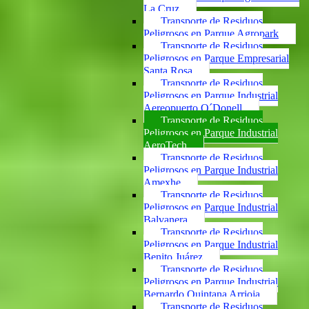
La Cruz
Transporte de Residuos
Peligrosos en Parque Agropark
Transporte de Residuos
Peligrosos en Parque Empresarial
Santa Rosa
Transporte de Residuos
Peligrosos en Parque Industrial
Aereopuerto O´Donell
Transporte de Residuos
Peligrosos en Parque Industrial
AeroTech
Transporte de Residuos
Peligrosos en Parque Industrial
Amexhe
Transporte de Residuos
Peligrosos en Parque Industrial
Balvanera
Transporte de Residuos
Peligrosos en Parque Industrial
Benito Juárez
Transporte de Residuos
Peligrosos en Parque Industrial
Bernardo Quintana Arrioja
Transporte de Residuos