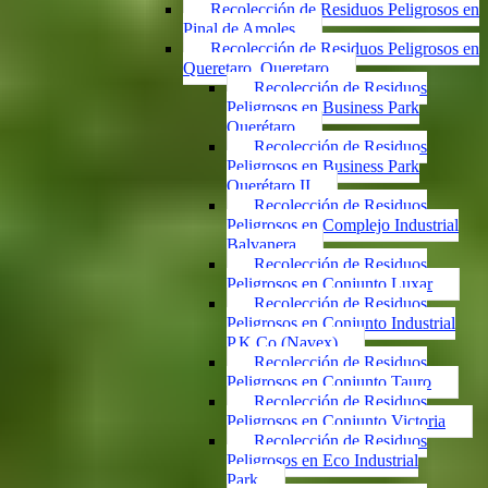
Recolección de Residuos Peligrosos en
Pinal de Amoles
Recolección de Residuos Peligrosos en
Queretaro, Queretaro
Recolección de Residuos
Peligrosos en Business Park
Querétaro
Recolección de Residuos
Peligrosos en Business Park
Querétaro II
Recolección de Residuos
Peligrosos en Complejo Industrial
Balvanera
Recolección de Residuos
Peligrosos en Conjunto Luxar
Recolección de Residuos
Peligrosos en Conjunto Industrial
P.K.Co (Navex)
Recolección de Residuos
Peligrosos en Conjunto Tauro
Recolección de Residuos
Peligrosos en Conjunto Victoria
Recolección de Residuos
Peligrosos en Eco Industrial
Park