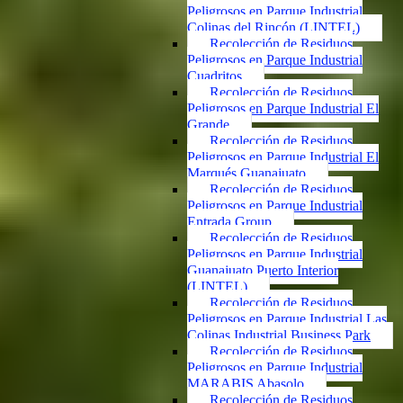
Peligrosos en Parque Industrial
Colinas del Rincón (LINTEL)
Recolección de Residuos
Peligrosos en Parque Industrial
Cuadritos
Recolección de Residuos
Peligrosos en Parque Industrial El
Grande
Recolección de Residuos
Peligrosos en Parque Industrial El
Marqués Guanajuato
Recolección de Residuos
Peligrosos en Parque Industrial
Entrada Group
Recolección de Residuos
Peligrosos en Parque Industrial
Guanajuato Puerto Interior
(LINTEL)
Recolección de Residuos
Peligrosos en Parque Industrial Las
Colinas Industrial Business Park
Recolección de Residuos
Peligrosos en Parque Industrial
MARABIS Abasolo
Recolección de Residuos