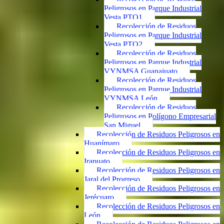
Peligrosos en Parque Industrial
Vesta PTO1
Recolección de Residuos
Peligrosos en Parque Industrial
Vesta PTO2
Recolección de Residuos
Peligrosos en Parque Industrial
VYNMSA Guanajuato
Recolección de Residuos
Peligrosos en Parque Industrial
VYNMSA León
Recolección de Residuos
Peligrosos en Polígono Empresarial
San Miguel
Recolección de Residuos Peligrosos en
Huanímaro
Recolección de Residuos Peligrosos en
Irapuato
Recolección de Residuos Peligrosos en
Jaral del Progreso
Recolección de Residuos Peligrosos en
Jerécuaro
Recolección de Residuos Peligrosos en
León