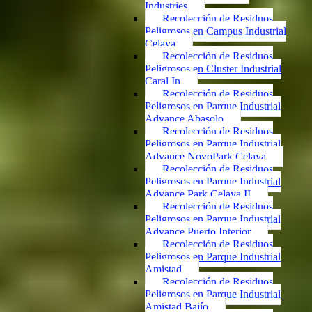
Industries
Recolección de Residuos
Peligrosos en Campus Industrial
Celaya
Recolección de Residuos
Peligrosos en Cluster Industrial
Caral In
Recolección de Residuos
Peligrosos en Parque Industrial
Advance Abasolo
Recolección de Residuos
Peligrosos en Parque Industrial
Advance NovoPark Celaya
Recolección de Residuos
Peligrosos en Parque Industrial
Advance Park Celaya II
Recolección de Residuos
Peligrosos en Parque Industrial
Advance Puerto Interior
Recolección de Residuos
Peligrosos en Parque Industrial
Amistad
Recolección de Residuos
Peligrosos en Parque Industrial
Amistad Bajío