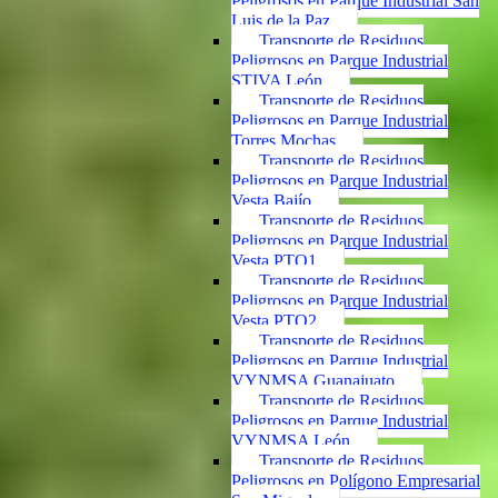
Peligrosos en Parque Industrial San
Luis de la Paz
Transporte de Residuos
Peligrosos en Parque Industrial
STIVA León
Transporte de Residuos
Peligrosos en Parque Industrial
Torres Mochas
Transporte de Residuos
Peligrosos en Parque Industrial
Vesta Bajío
Transporte de Residuos
Peligrosos en Parque Industrial
Vesta PTO1
Transporte de Residuos
Peligrosos en Parque Industrial
Vesta PTO2
Transporte de Residuos
Peligrosos en Parque Industrial
VYNMSA Guanajuato
Transporte de Residuos
Peligrosos en Parque Industrial
VYNMSA León
Transporte de Residuos
Peligrosos en Polígono Empresarial