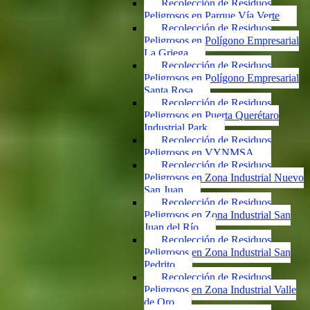
Recolección de Residuos
Peligrosos en Parque Vía Verte
Recolección de Residuos
Peligrosos en Polígono Empresarial
La Griega
Recolección de Residuos
Peligrosos en Polígono Empresarial
Santa Rosa
Recolección de Residuos
Peligrosos en Puerta Querétaro
Industrial Park
Recolección de Residuos
Peligrosos en VYNMSA
Recolección de Residuos
Peligrosos en Zona Industrial Nuevo
San Juan
Recolección de Residuos
Peligrosos en Zona Industrial San
Juan del Río
Recolección de Residuos
Peligrosos en Zona Industrial San
Pedrito
Recolección de Residuos
Peligrosos en Zona Industrial Valle
de Oro