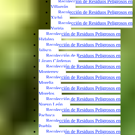
Recolección de Residuos Peligrosos en
Villagrán
Recolección de Residuos Peligrosos en
Xichú
Recolección de Residuos Peligrosos en
Yuriria
Recolección de Residuos Peligrosos en
Hidalgo
Recolección de Residuos Peligrosos en
Jalisco
Recolección de Residuos Peligrosos en
Lázaro Cárdenas
Recolección de Residuos Peligrosos en
Monterrey
Recolección de Residuos Peligrosos en
Morelia
Recolección de Residuos Peligrosos en
Morelos
Recolección de Residuos Peligrosos en
Nuevo León
Recolección de Residuos Peligrosos en
Pachuca
Recolección de Residuos Peligrosos en
Puebla
Recolección de Residuos Peligrosos en