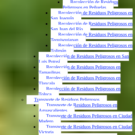
Recolección de Residuos
Peligrosos en Peñuelas
Recolección de Residuos Peligrosos en
San Joaquín
Recolección de Residuos Peligrosos en
San Juan del Río
Recolección de Residuos Peligrosos en
Tequisquiapan
Recolección de Residuos Peligrosos en
Tolimán
Recolección de Residuos Peligrosos en San
Luis Potosí
Recolección de Residuos Peligrosos en
Tamaulipas
Recolección de Residuos Peligrosos en
Tlaxcala
Recolección de Residuos Peligrosos en
Toluca
Transporte de Residuos Peligrosos
Transporte de Residuos Peligrosos en
Aguascalientes
Transporte de Residuos Peligrosos en Ciudad
Madero
Transporte de Residuos Peligrosos en Ciudad
Victoria