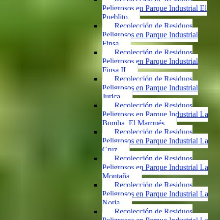
Peligrosos en Parque Industrial El
Pueblito
Recolección de Residuos
Peligrosos en Parque Industrial
Finsa
Recolección de Residuos
Peligrosos en Parque Industrial
Finsa II
Recolección de Residuos
Peligrosos en Parque Industrial
Jurica
Recolección de Residuos
Peligrosos en Parque Industrial La
Bomba, El Marqués
Recolección de Residuos
Peligrosos en Parque Industrial La
Cruz
Recolección de Residuos
Peligrosos en Parque Industrial La
Montaña
Recolección de Residuos
Peligrosos en Parque Industrial La
Noria
Recolección de Residuos