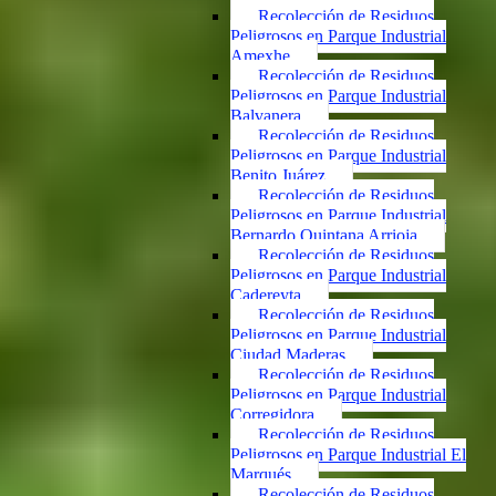
Recolección de Residuos
Peligrosos en Parque Industrial
Amexhe
Recolección de Residuos
Peligrosos en Parque Industrial
Balvanera
Recolección de Residuos
Peligrosos en Parque Industrial
Benito Juárez
Recolección de Residuos
Peligrosos en Parque Industrial
Bernardo Quintana Arrioja
Recolección de Residuos
Peligrosos en Parque Industrial
Cadereyta
Recolección de Residuos
Peligrosos en Parque Industrial
Ciudad Maderas
Recolección de Residuos
Peligrosos en Parque Industrial
Corregidora
Recolección de Residuos
Peligrosos en Parque Industrial El
Marqués
Recolección de Residuos