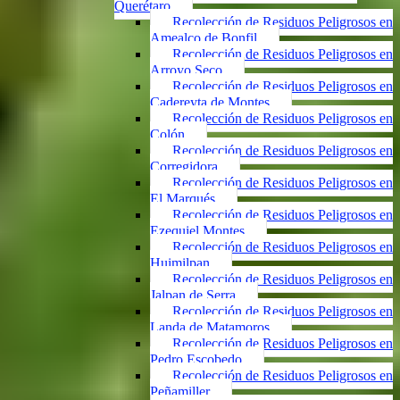
Querétaro
Recolección de Residuos Peligrosos en
Amealco de Bonfil
Recolección de Residuos Peligrosos en
Arroyo Seco
Recolección de Residuos Peligrosos en
Cadereyta de Montes
Recolección de Residuos Peligrosos en
Colón
Recolección de Residuos Peligrosos en
Corregidora
Recolección de Residuos Peligrosos en
El Marqués
Recolección de Residuos Peligrosos en
Ezequiel Montes
Recolección de Residuos Peligrosos en
Huimilpan
Recolección de Residuos Peligrosos en
Jalpan de Serra
Recolección de Residuos Peligrosos en
Landa de Matamoros
Recolección de Residuos Peligrosos en
Pedro Escobedo
Recolección de Residuos Peligrosos en
Peñamiller