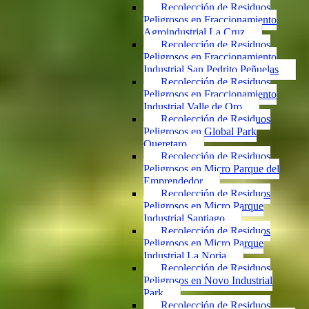
Recolección de Residuos
Peligrosos en Fraccionamiento
Agroindustrial La Cruz
Recolección de Residuos
Peligrosos en Fraccionamiento
Industrial San Pedrito Peñuelas
Recolección de Residuos
Peligrosos en Fraccionamiento
Industrial Valle de Oro
Recolección de Residuos
Peligrosos en Global Park
Queretaro
Recolección de Residuos
Peligrosos en Micro Parque del
Emprendedor
Recolección de Residuos
Peligrosos en Micro Parque
Industrial Santiago
Recolección de Residuos
Peligrosos en Micro Parque
Industrial La Noria
Recolección de Residuos
Peligrosos en Novo Industrial
Park
Recolección de Residuos