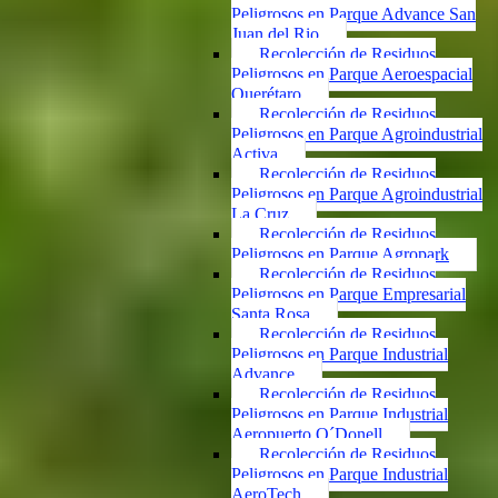
Peligrosos en Parque Advance San
Juan del Rio
Recolección de Residuos
Peligrosos en Parque Aeroespacial
Querétaro
Recolección de Residuos
Peligrosos en Parque Agroindustrial
Activa
Recolección de Residuos
Peligrosos en Parque Agroindustrial
La Cruz
Recolección de Residuos
Peligrosos en Parque Agropark
Recolección de Residuos
Peligrosos en Parque Empresarial
Santa Rosa
Recolección de Residuos
Peligrosos en Parque Industrial
Advance
Recolección de Residuos
Peligrosos en Parque Industrial
Aeropuerto O´Donell
Recolección de Residuos
Peligrosos en Parque Industrial
AeroTech