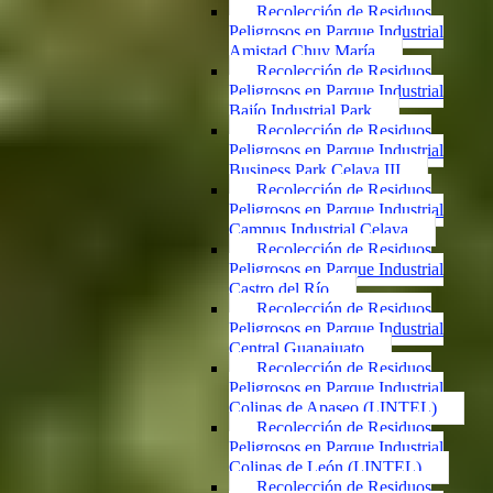
Recolección de Residuos
Peligrosos en Parque Industrial
Amistad Chuy María
Recolección de Residuos
Peligrosos en Parque Industrial
Bajío Industrial Park
Recolección de Residuos
Peligrosos en Parque Industrial
Business Park Celaya III
Recolección de Residuos
Peligrosos en Parque Industrial
Campus Industrial Celaya
Recolección de Residuos
Peligrosos en Parque Industrial
Castro del Río
Recolección de Residuos
Peligrosos en Parque Industrial
Central Guanajuato
Recolección de Residuos
Peligrosos en Parque Industrial
Colinas de Apaseo (LINTEL)
Recolección de Residuos
Peligrosos en Parque Industrial
Colinas de León (LINTEL)
Recolección de Residuos