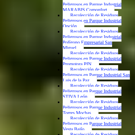
Peligrosos en Parque Industrial
MARABIS Comonfort
Recolección de Residuos
Peligrosos en Parque Industrial
Opción
Recolección de Residuos
Peligrosos en Parque Industrial
Polígono Empresarial San
Miguel
Recolección de Residuos
Peligrosos en Parque Industrial
Promotora PIN
Recolección de Residuos
Peligrosos en Parque Industrial San
Luis de la Paz
Recolección de Residuos
Peligrosos en Parque Industrial
STIVA León
Recolección de Residuos
Peligrosos en Parque Industrial
Torres Mochas
Recolección de Residuos
Peligrosos en Parque Industrial
Vesta Bajío
Recolección de Residuos