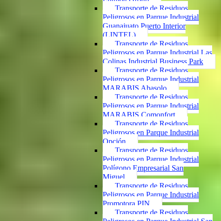
Transporte de Residuos
Peligrosos en Parque Industrial
Guanajuato Puerto Interior
(LINTEL)
Transporte de Residuos
Peligrosos en Parque Industrial Las
Colinas Industrial Business Park
Transporte de Residuos
Peligrosos en Parque Industrial
MARABIS Abasolo
Transporte de Residuos
Peligrosos en Parque Industrial
MARABIS Comonfort
Transporte de Residuos
Peligrosos en Parque Industrial
Opción
Transporte de Residuos
Peligrosos en Parque Industrial
Polígono Empresarial San
Miguel
Transporte de Residuos
Peligrosos en Parque Industrial
Promotora PIN
Transporte de Residuos