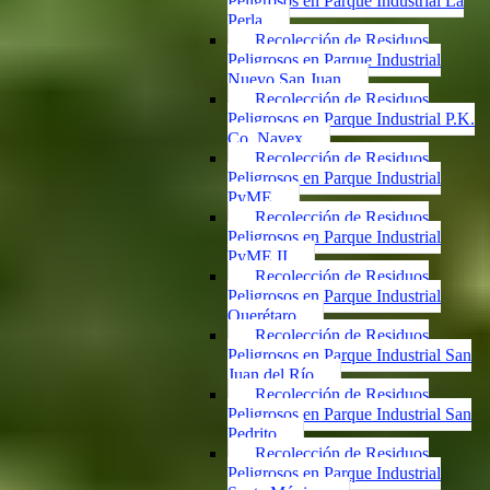
Peligrosos en Parque Industrial La
Perla
Recolección de Residuos
Peligrosos en Parque Industrial
Nuevo San Juan
Recolección de Residuos
Peligrosos en Parque Industrial P.K.
Co. Navex
Recolección de Residuos
Peligrosos en Parque Industrial
PyME
Recolección de Residuos
Peligrosos en Parque Industrial
PyME II
Recolección de Residuos
Peligrosos en Parque Industrial
Querétaro
Recolección de Residuos
Peligrosos en Parque Industrial San
Juan del Río
Recolección de Residuos
Peligrosos en Parque Industrial San
Pedrito
Recolección de Residuos
Peligrosos en Parque Industrial