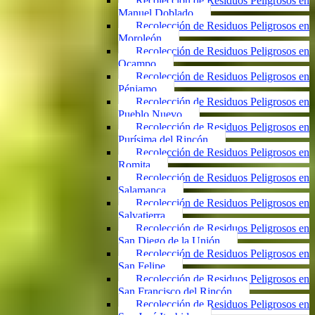
Recolección de Residuos Peligrosos en
Manuel Doblado
Recolección de Residuos Peligrosos en
Moroleón
Recolección de Residuos Peligrosos en
Ocampo
Recolección de Residuos Peligrosos en
Pénjamo
Recolección de Residuos Peligrosos en
Pueblo Nuevo
Recolección de Residuos Peligrosos en
Purísima del Rincón
Recolección de Residuos Peligrosos en
Romita
Recolección de Residuos Peligrosos en
Salamanca
Recolección de Residuos Peligrosos en
Salvatierra
Recolección de Residuos Peligrosos en
San Diego de la Unión
Recolección de Residuos Peligrosos en
San Felipe
Recolección de Residuos Peligrosos en
San Francisco del Rincón
Recolección de Residuos Peligrosos en