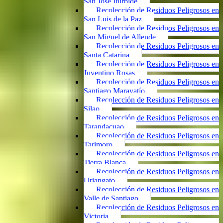
San José Iturbide
Recolección de Residuos Peligrosos en
San Luis de la Paz
Recolección de Residuos Peligrosos en
San Miguel de Allende
Recolección de Residuos Peligrosos en
Santa Catarina
Recolección de Residuos Peligrosos en
Juventino Rosas
Recolección de Residuos Peligrosos en
Santiago Maravatío
Recolección de Residuos Peligrosos en
Silao
Recolección de Residuos Peligrosos en
Tarandacuao
Recolección de Residuos Peligrosos en
Tarimoro
Recolección de Residuos Peligrosos en
Tierra Blanca
Recolección de Residuos Peligrosos en
Uriangato
Recolección de Residuos Peligrosos en
Valle de Santiago
Recolección de Residuos Peligrosos en
Victoria