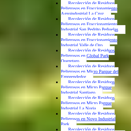
Recolección de Residuos
Peligrosos en Fraccionamiento
Agroindustrial La Cruz
Recolección de Residuos
Peligrosos en Fraccionamiento
Industrial San Pedrito Peñuelas
Recolección de Residuos
Peligrosos en Fraccionamiento
Industrial Valle de Oro
Recolección de Residuos
Peligrosos en Global Park
Queretaro
Recolección de Residuos
Peligrosos en Micro Parque del
Emprendedor
Recolección de Residuos
Peligrosos en Micro Parque
Industrial Santiago
Recolección de Residuos
Peligrosos en Micro Parque
Industrial La Noria
Recolección de Residuos
Peligrosos en Novo Industrial
Park
Recolección de Residuos