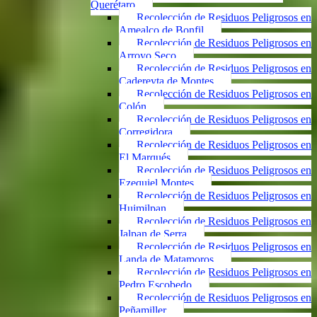
Querétaro
Recolección de Residuos Peligrosos en
Amealco de Bonfil
Recolección de Residuos Peligrosos en
Arroyo Seco
Recolección de Residuos Peligrosos en
Cadereyta de Montes
Recolección de Residuos Peligrosos en
Colón
Recolección de Residuos Peligrosos en
Corregidora
Recolección de Residuos Peligrosos en
El Marqués
Recolección de Residuos Peligrosos en
Ezequiel Montes
Recolección de Residuos Peligrosos en
Huimilpan
Recolección de Residuos Peligrosos en
Jalpan de Serra
Recolección de Residuos Peligrosos en
Landa de Matamoros
Recolección de Residuos Peligrosos en
Pedro Escobedo
Recolección de Residuos Peligrosos en
Peñamiller