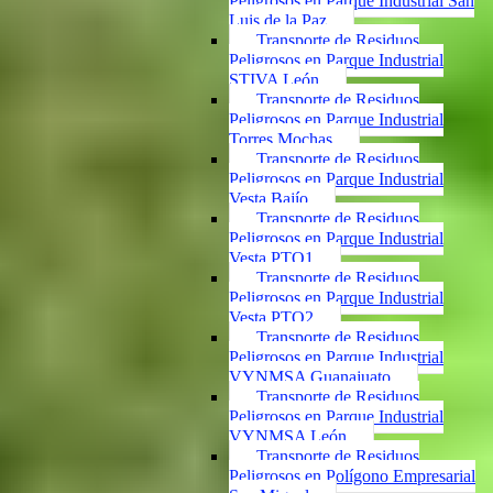
Peligrosos en Parque Industrial San
Luis de la Paz
Transporte de Residuos
Peligrosos en Parque Industrial
STIVA León
Transporte de Residuos
Peligrosos en Parque Industrial
Torres Mochas
Transporte de Residuos
Peligrosos en Parque Industrial
Vesta Bajío
Transporte de Residuos
Peligrosos en Parque Industrial
Vesta PTO1
Transporte de Residuos
Peligrosos en Parque Industrial
Vesta PTO2
Transporte de Residuos
Peligrosos en Parque Industrial
VYNMSA Guanajuato
Transporte de Residuos
Peligrosos en Parque Industrial
VYNMSA León
Transporte de Residuos
Peligrosos en Polígono Empresarial