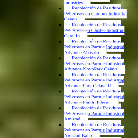
Industries
Recolección de Residuos
Peligrosos en Campus Industrial
Celaya
Recolección de Residuos
Peligrosos en Cluster Industrial
Caral In
Recolección de Residuos
Peligrosos en Parque Industrial
Advance Abasolo
Recolección de Residuos
Peligrosos en Parque Industrial
Advance NovoPark Celaya
Recolección de Residuos
Peligrosos en Parque Industrial
Advance Park Celaya II
Recolección de Residuos
Peligrosos en Parque Industrial
Advance Puerto Interior
Recolección de Residuos
Peligrosos en Parque Industrial
Amistad
Recolección de Residuos
Peligrosos en Parque Industrial
Amistad Bajío