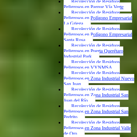
Recolección de Residuos
Peligrosos en Parque Vía Verte
Recolección de Residuos
Peligrosos en Polígono Empresarial
La Griega
Recolección de Residuos
Peligrosos en Polígono Empresarial
Santa Rosa
Recolección de Residuos
Peligrosos en Puerta Querétaro
Industrial Park
Recolección de Residuos
Peligrosos en VYNMSA
Recolección de Residuos
Peligrosos en Zona Industrial Nuevo
San Juan
Recolección de Residuos
Peligrosos en Zona Industrial San
Juan del Río
Recolección de Residuos
Peligrosos en Zona Industrial San
Pedrito
Recolección de Residuos
Peligrosos en Zona Industrial Valle
de Oro