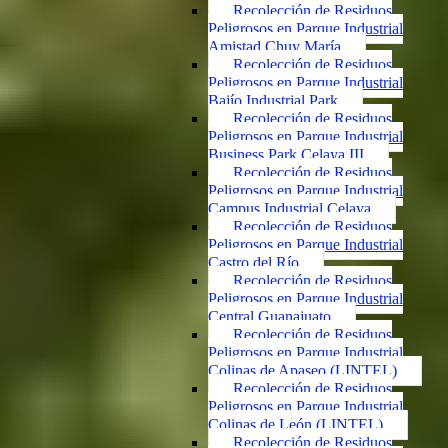
Recolección de Residuos
Peligrosos en Parque Industrial
Amistad Chuy María
Recolección de Residuos
Peligrosos en Parque Industrial
Bajío Industrial Park
Recolección de Residuos
Peligrosos en Parque Industrial
Business Park Celaya III
Recolección de Residuos
Peligrosos en Parque Industrial
Campus Industrial Celaya
Recolección de Residuos
Peligrosos en Parque Industrial
Castro del Río
Recolección de Residuos
Peligrosos en Parque Industrial
Central Guanajuato
Recolección de Residuos
Peligrosos en Parque Industrial
Colinas de Apaseo (LINTEL)
Recolección de Residuos
Peligrosos en Parque Industrial
Colinas de León (LINTEL)
Recolección de Residuos