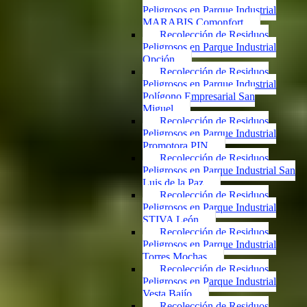
Peligrosos en Parque Industrial
MARABIS Comonfort
Recolección de Residuos
Peligrosos en Parque Industrial
Opción
Recolección de Residuos
Peligrosos en Parque Industrial
Polígono Empresarial San
Miguel
Recolección de Residuos
Peligrosos en Parque Industrial
Promotora PIN
Recolección de Residuos
Peligrosos en Parque Industrial San
Luis de la Paz
Recolección de Residuos
Peligrosos en Parque Industrial
STIVA León
Recolección de Residuos
Peligrosos en Parque Industrial
Torres Mochas
Recolección de Residuos
Peligrosos en Parque Industrial
Vesta Bajío
Recolección de Residuos