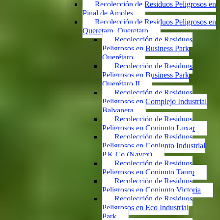
Recolección de Residuos Peligrosos en
Pinal de Amoles
Recolección de Residuos Peligrosos en
Queretaro, Queretaro
Recolección de Residuos
Peligrosos en Business Park
Querétaro
Recolección de Residuos
Peligrosos en Business Park
Querétaro II
Recolección de Residuos
Peligrosos en Complejo Industrial
Balvanera
Recolección de Residuos
Peligrosos en Conjunto Luxar
Recolección de Residuos
Peligrosos en Conjunto Industrial
P.K.Co (Navex)
Recolección de Residuos
Peligrosos en Conjunto Tauro
Recolección de Residuos
Peligrosos en Conjunto Victoria
Recolección de Residuos
Peligrosos en Eco Industrial
Park