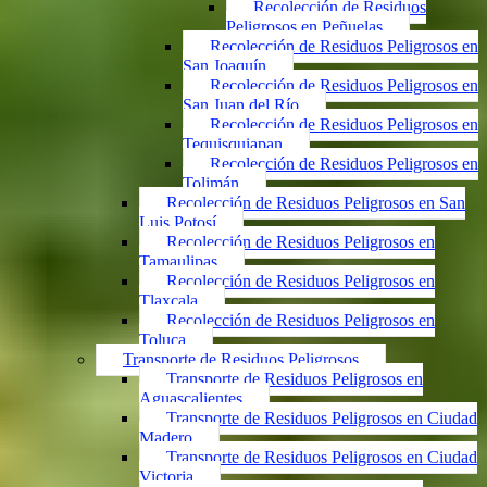
Recolección de Residuos
Peligrosos en Peñuelas
Recolección de Residuos Peligrosos en
San Joaquín
Recolección de Residuos Peligrosos en
San Juan del Río
Recolección de Residuos Peligrosos en
Tequisquiapan
Recolección de Residuos Peligrosos en
Tolimán
Recolección de Residuos Peligrosos en San
Luis Potosí
Recolección de Residuos Peligrosos en
Tamaulipas
Recolección de Residuos Peligrosos en
Tlaxcala
Recolección de Residuos Peligrosos en
Toluca
Transporte de Residuos Peligrosos
Transporte de Residuos Peligrosos en
Aguascalientes
Transporte de Residuos Peligrosos en Ciudad
Madero
Transporte de Residuos Peligrosos en Ciudad
Victoria