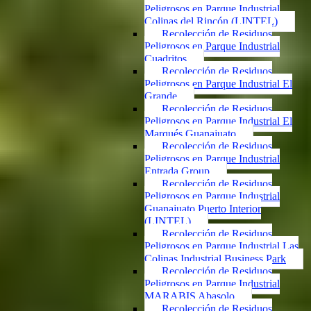
Peligrosos en Parque Industrial
Colinas del Rincón (LINTEL)
Recolección de Residuos
Peligrosos en Parque Industrial
Cuadritos
Recolección de Residuos
Peligrosos en Parque Industrial El
Grande
Recolección de Residuos
Peligrosos en Parque Industrial El
Marqués Guanajuato
Recolección de Residuos
Peligrosos en Parque Industrial
Entrada Group
Recolección de Residuos
Peligrosos en Parque Industrial
Guanajuato Puerto Interior
(LINTEL)
Recolección de Residuos
Peligrosos en Parque Industrial Las
Colinas Industrial Business Park
Recolección de Residuos
Peligrosos en Parque Industrial
MARABIS Abasolo
Recolección de Residuos