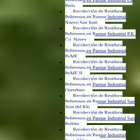
Peligrosos en Parque Industrial La
Perla
Recolección de Residuos
Peligrosos en Parque Industrial
Nuevo San Juan
Recolección de Residuos
Peligrosos en Parque Industrial P.K.
Co. Navex
Recolección de Residuos
Peligrosos en Parque Industrial
PyME
Recolección de Residuos
Peligrosos en Parque Industrial
PyME II
Recolección de Residuos
Peligrosos en Parque Industrial
Querétaro
Recolección de Residuos
Peligrosos en Parque Industrial San
Juan del Río
Recolección de Residuos
Peligrosos en Parque Industrial San
Pedrito
Recolección de Residuos
Peligrosos en Parque Industrial