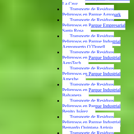
La Cruz
Transporte de Residuos
Peligrosos en Parque Agropark
Transporte de Residuos
Peligrosos en Parque Empresarial
Santa Rosa
Transporte de Residuos
Peligrosos en Parque Industrial
Aereopuerto O´Donell
Transporte de Residuos
Peligrosos en Parque Industrial
AeroTech
Transporte de Residuos
Peligrosos en Parque Industrial
Amexhe
Transporte de Residuos
Peligrosos en Parque Industrial
Balvanera
Transporte de Residuos
Peligrosos en Parque Industrial
Benito Juárez
Transporte de Residuos
Peligrosos en Parque Industrial
Bernardo Quintana Arrioja
Transporte de Residuos