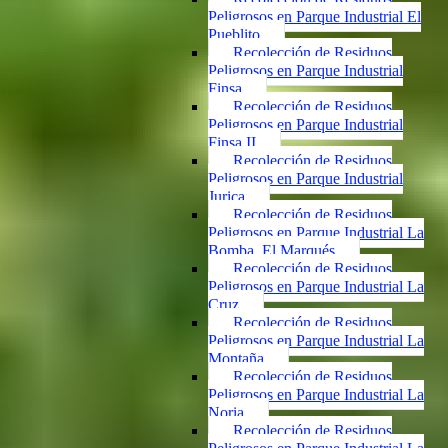
Peligrosos en Parque Industrial El
Pueblito
Recolección de Residuos
Peligrosos en Parque Industrial
Finsa
Recolección de Residuos
Peligrosos en Parque Industrial
Finsa II
Recolección de Residuos
Peligrosos en Parque Industrial
Jurica
Recolección de Residuos
Peligrosos en Parque Industrial La
Bomba, El Marqués
Recolección de Residuos
Peligrosos en Parque Industrial La
Cruz
Recolección de Residuos
Peligrosos en Parque Industrial La
Montaña
Recolección de Residuos
Peligrosos en Parque Industrial La
Noria
Recolección de Residuos