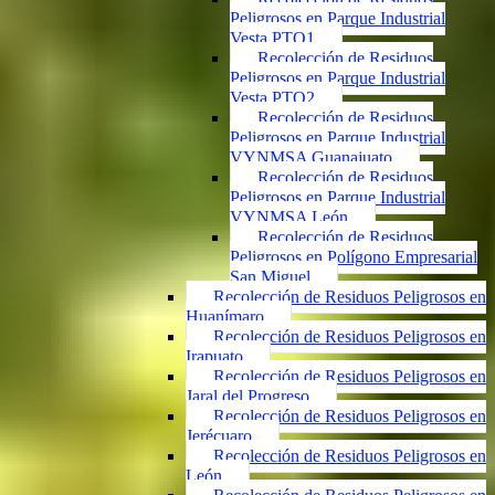
Peligrosos en Parque Industrial
Vesta PTO1
Recolección de Residuos
Peligrosos en Parque Industrial
Vesta PTO2
Recolección de Residuos
Peligrosos en Parque Industrial
VYNMSA Guanajuato
Recolección de Residuos
Peligrosos en Parque Industrial
VYNMSA León
Recolección de Residuos
Peligrosos en Polígono Empresarial
San Miguel
Recolección de Residuos Peligrosos en
Huanímaro
Recolección de Residuos Peligrosos en
Irapuato
Recolección de Residuos Peligrosos en
Jaral del Progreso
Recolección de Residuos Peligrosos en
Jerécuaro
Recolección de Residuos Peligrosos en
León