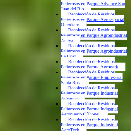
Peligrosos en Parque Advance San
Juan del Rio
Recolección de Residuos
Peligrosos en Parque Aeroespacial
Querétaro
Recolección de Residuos
Peligrosos en Parque Agroindustrial
Activa
Recolección de Residuos
Peligrosos en Parque Agroindustrial
La Cruz
Recolección de Residuos
Peligrosos en Parque Agropark
Recolección de Residuos
Peligrosos en Parque Empresarial
Santa Rosa
Recolección de Residuos
Peligrosos en Parque Industrial
Advance
Recolección de Residuos
Peligrosos en Parque Industrial
Aeropuerto O´Donell
Recolección de Residuos
Peligrosos en Parque Industrial
AeroTech