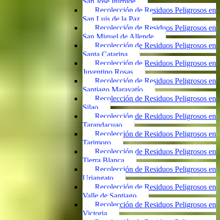
San José Iturbide
Recolección de Residuos Peligrosos en
San Luis de la Paz
Recolección de Residuos Peligrosos en
San Miguel de Allende
Recolección de Residuos Peligrosos en
Santa Catarina
Recolección de Residuos Peligrosos en
Juventino Rosas
Recolección de Residuos Peligrosos en
Santiago Maravatío
Recolección de Residuos Peligrosos en
Silao
Recolección de Residuos Peligrosos en
Tarandacuao
Recolección de Residuos Peligrosos en
Tarimoro
Recolección de Residuos Peligrosos en
Tierra Blanca
Recolección de Residuos Peligrosos en
Uriangato
Recolección de Residuos Peligrosos en
Valle de Santiago
Recolección de Residuos Peligrosos en
Victoria