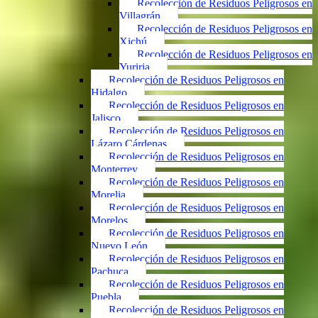
Recolección de Residuos Peligrosos en
Villagrán
Recolección de Residuos Peligrosos en
Xichú
Recolección de Residuos Peligrosos en
Yuriria
Recolección de Residuos Peligrosos en
Hidalgo
Recolección de Residuos Peligrosos en
Jalisco
Recolección de Residuos Peligrosos en
Lázaro Cárdenas
Recolección de Residuos Peligrosos en
Monterrey
Recolección de Residuos Peligrosos en
Morelia
Recolección de Residuos Peligrosos en
Morelos
Recolección de Residuos Peligrosos en
Nuevo León
Recolección de Residuos Peligrosos en
Pachuca
Recolección de Residuos Peligrosos en
Puebla
Recolección de Residuos Peligrosos en