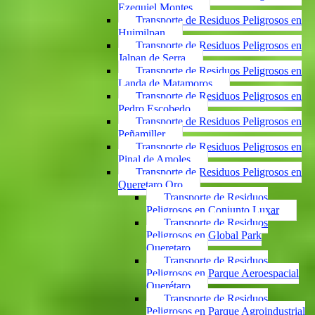
Ezequiel Montes
Transporte de Residuos Peligrosos en
Huimilpan
Transporte de Residuos Peligrosos en
Jalpan de Serra
Transporte de Residuos Peligrosos en
Landa de Matamoros
Transporte de Residuos Peligrosos en
Pedro Escobedo
Transporte de Residuos Peligrosos en
Peñamiller
Transporte de Residuos Peligrosos en
Pinal de Amoles
Transporte de Residuos Peligrosos en
Queretaro Qro
Transporte de Residuos
Peligrosos en Conjunto Luxar
Transporte de Residuos
Peligrosos en Global Park
Queretaro
Transporte de Residuos
Peligrosos en Parque Aeroespacial
Querétaro
Transporte de Residuos
Peligrosos en Parque Agroindustrial