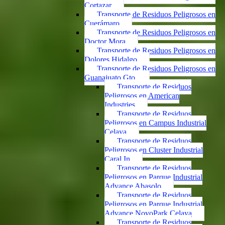
Cortazar
Transporte de Residuos Peligrosos en
Cuerámaro
Transporte de Residuos Peligrosos en
Doctor Mora
Transporte de Residuos Peligrosos en
Dolores Hidalgo
Transporte de Residuos Peligrosos en
Guanajuato Gto.
Transporte de Residuos
Peligrosos en American
Industries
Transporte de Residuos
Peligrosos en Campus Industrial
Celaya
Transporte de Residuos
Peligrosos en Cluster Industrial
Caral In
Transporte de Residuos
Peligrosos en Parque Industrial
Advance Abasolo
Transporte de Residuos
Peligrosos en Parque Industrial
Advance NovoPark Celaya
Transporte de Residuos