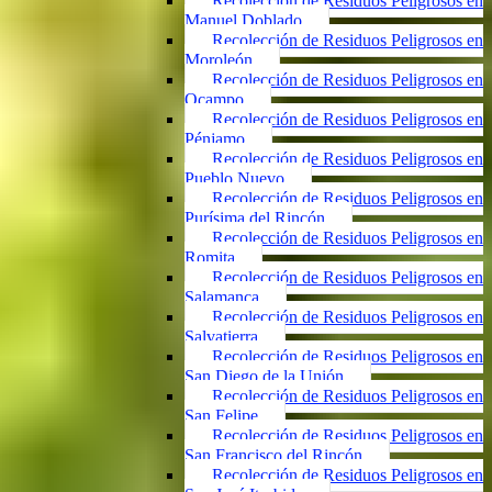
Recolección de Residuos Peligrosos en
Manuel Doblado
Recolección de Residuos Peligrosos en
Moroleón
Recolección de Residuos Peligrosos en
Ocampo
Recolección de Residuos Peligrosos en
Pénjamo
Recolección de Residuos Peligrosos en
Pueblo Nuevo
Recolección de Residuos Peligrosos en
Purísima del Rincón
Recolección de Residuos Peligrosos en
Romita
Recolección de Residuos Peligrosos en
Salamanca
Recolección de Residuos Peligrosos en
Salvatierra
Recolección de Residuos Peligrosos en
San Diego de la Unión
Recolección de Residuos Peligrosos en
San Felipe
Recolección de Residuos Peligrosos en
San Francisco del Rincón
Recolección de Residuos Peligrosos en