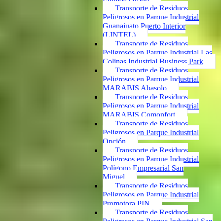
Transporte de Residuos
Peligrosos en Parque Industrial
Guanajuato Puerto Interior
(LINTEL)
Transporte de Residuos
Peligrosos en Parque Industrial Las
Colinas Industrial Business Park
Transporte de Residuos
Peligrosos en Parque Industrial
MARABIS Abasolo
Transporte de Residuos
Peligrosos en Parque Industrial
MARABIS Comonfort
Transporte de Residuos
Peligrosos en Parque Industrial
Opción
Transporte de Residuos
Peligrosos en Parque Industrial
Polígono Empresarial San
Miguel
Transporte de Residuos
Peligrosos en Parque Industrial
Promotora PIN
Transporte de Residuos