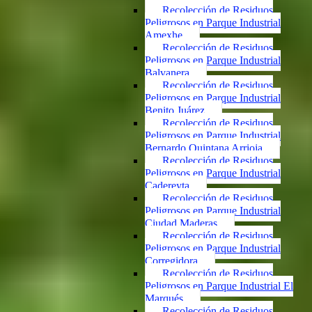
Recolección de Residuos
Peligrosos en Parque Industrial
Amexhe
Recolección de Residuos
Peligrosos en Parque Industrial
Balvanera
Recolección de Residuos
Peligrosos en Parque Industrial
Benito Juárez
Recolección de Residuos
Peligrosos en Parque Industrial
Bernardo Quintana Arrioja
Recolección de Residuos
Peligrosos en Parque Industrial
Cadereyta
Recolección de Residuos
Peligrosos en Parque Industrial
Ciudad Maderas
Recolección de Residuos
Peligrosos en Parque Industrial
Corregidora
Recolección de Residuos
Peligrosos en Parque Industrial El
Marqués
Recolección de Residuos